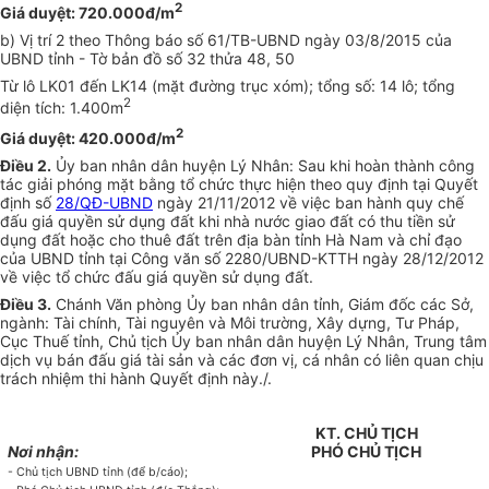
2
Giá duyệt: 720.000đ/m
b) Vị trí 2 theo Thông báo số 61/TB-UBND ngày 03/8/2015 của
UBND tỉnh - Tờ bản đ
ồ
số 32 thửa 48, 50
Từ lô LK01
đến
LK14 (mặt đường trục xóm); tổng số: 14 lô; tổng
2
diện tích: 1.400m
2
Giá duyệt: 420.000đ/m
Điều 2.
Ủy
ban nhân dân huyện Lý Nhân: Sau khi hoàn thành công
tác giải phóng mặt bằng tổ chức thực hiện theo quy định tại Quyết
định số
28/QĐ-UBND
ngày 21/11/2012 về việc ban hành quy chế
đấu gi
á
quyền sử dụng đất khi nhà nước giao đất có thu tiền sử
dụng đất hoặc cho thuê đất trên địa bàn tỉnh Hà Nam và chỉ đạo
của UBND tỉnh tại Công văn số 2280/UBND-KTTH ngày 28/12/2012
về việc tổ chứ
c
đấu giá quyền sử dụng đất.
Điều 3.
Chánh Văn phòng
Ủy
ban nhân dân tỉnh, Giám đốc các Sở,
ngành: Tài chính, Tài nguyên và Môi trường, Xây dựng, Tư Pháp,
Cục Thuế tỉnh, Chủ tịch
Ủy
ban nhân dân huyện Lý Nhân, Trung tâm
dịch vụ bán đấu giá tài sản và các đơn vị, cá nhân có liên quan chịu
trách nhiệm thi hành Quyết định này.
/.
KT. CHỦ TỊCH
Nơi nhận:
PHÓ
CHỦ TỊCH
- Chủ tịch UBND tỉnh (để b/cáo);