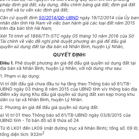
pháp định giá đất; xây dựng, điều chỉnh bảng giá đất; định giá đất
cụ thể và tư vấn xác định giá đất;
Căn cứ quyết định
50/2014/QĐ-UBND
ngày 19/12/2014 của Ủy ban
nhân dân tỉnh Hà Nam về việc ban hành giá các loại đất năm 2015
trên địa bàn tỉnh Hà Nam;
Xét Tờ trình số 1866/TTr-STC ngày 05 tháng 10 năm 2016 của Sở
Tài chính về việc đề nghị phê duyệt phương án giá để đấu giá
quyền sử dụng đất tại địa bàn xã Nhân Bình, huyện Lý Nhân,
QUYẾT ĐỊNH:
Điều 1.
Phê duyệt phương án giá để đấu giá quyền sử dụng đất tại
địa bàn xã Nhân Bình, huyện Lý Nhân, với nội dung như sau:
1. Phạm vi áp dụng:
Vị trí đất đấu giá chưa đầu tư hạ tầng theo Thông báo số 61/TB-
UBND ngày 03 tháng 8 năm 2015 của UBND tỉnh v/v thông báo địa
điểm xây dựng Khu đ
ấ
u giá quyền sử dụng đất xen kẹp trong khu
dân cư tại xã Nhân Bình, huyện Lý Nhân.
2. Phương án giá để đấu giá quyền sử dụng đất:
a) Vị trí 01 theo Thông báo số 61/TB-UBND ngày 03/8/2015 của
UBND tỉnh - Tờ bản đồ số 8 thửa số 24
Từ lô LK01 đến LK09 (mặt đường trục xã Nhân Bình); tổng số: 09 lô;
2
tổng diện tích: 932m