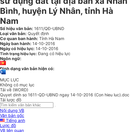
sử dụng đất tại địa bàn xã Nhân
Bình, huyện Lý Nhân, tỉnh Hà
Nam
Số hiệu văn bản:
1611/QĐ-UBND
Loại văn bản:
Quyết định
Cơ quan ban hành:
Tỉnh Hà Nam
Ngày ban hành:
14-10-2016
Ngày có hiệu lực:
14-10-2016
Đang có hiệu lực
Tình trạng hiệu lực:
Ngôn ngữ:
Định dạng văn bản hiện có:
MỤC LỤC
Không có mục lục
Tải về (WORD)
Quyet dinh so 1611-QD-UBND ngay 14-10-2016 (Con hieu luc).doc
Tải lược đồ
Nội dung VB
Văn bản gốc
Tiếng anh
Lược đồ
VB liên quan