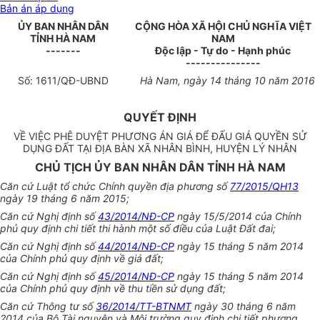
Bản án áp dụng
ỦY BAN NHÂN
DÂN
CỘNG HÒA XÃ HỘI CHỦ NGHĨA VIỆT
TỈNH HÀ
NAM
NAM
-------
Độc lập - Tự do - Hạnh phúc
---------------
Số:
1611/
QĐ-UBND
Hà Nam
, ngày
14
tháng
10
năm
2016
QUYẾT ĐỊNH
VỀ VIỆC PHÊ DUYỆT PHƯƠNG ÁN GIÁ ĐỂ ĐẤU GIÁ QUYỀN SỬ
DỤNG ĐẤT TẠI ĐỊA BÀN XÃ NHÂN BÌNH, HUYỆN LÝ NHÂN
CHỦ TỊCH ỦY BAN NHÂN DÂN TỈNH HÀ NAM
Căn cứ Luật tổ chức Chính quyền địa phương số
77/2015/QH13
ngày 19 tháng 6 năm 2015;
Căn cứ Nghị định s
ố
43/2014/NĐ-CP
ngày 15/5/2014 của Chính
phủ quy định chi tiết thi hành một số điều của Luật Đất đai;
Căn cứ Nghị định số
44/2014/NĐ-CP
ngày 15 tháng 5 năm 2014
của Chính phủ quy định v
ề
giá đất;
Căn cứ Nghị định số
45/2014/NĐ-CP
ngày 15 tháng 5 năm 2014
của Chính phủ quy định về thu tiền sử dụng đất;
Căn cứ Thông tư số
36/2014/TT-BTNMT
ngày 30 tháng 6 năm
2014 của Bộ Tài nguyên và Môi trường quy định chi tiết phương