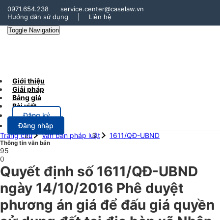
0971.654.238
service.center@caselaw.vn
Hướng dẫn sử dụng
|
Liên hệ
Toggle Navigation
Giới thiệu
Giải pháp
Bảng giá
Bài viết
Đăng ký
Đăng nhập
Trang chủ
Văn bản pháp luật
1611/QĐ-UBND
Thông tin văn bản
95
0
Quyết định số 1611/QĐ-UBND
ngày 14/10/2016 Phê duyệt
phương án giá để đấu giá quyền