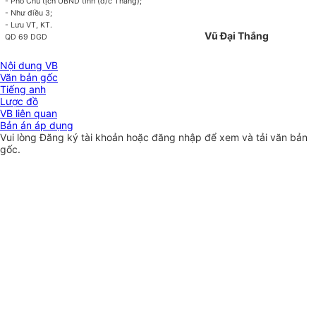
- Phó Chủ tịch UBND t
ỉ
nh (đ/c Thắng);
- Như điều 3;
- Lưu VT, KT.
Vũ Đại Thắng
QD 69 DGD
Nội dung VB
Văn bản gốc
Tiếng anh
Lược đồ
VB liên quan
Bản án áp dụng
Vui lòng
Đăng ký
tài khoản hoặc
đăng nhập
để xem và tải văn bản
gốc.