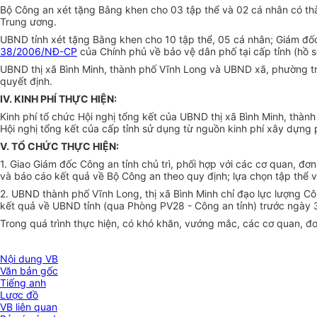
Bộ Công an xét tặng Bằng khen cho 03 tập thể và 02 cá nhân có thàn
Trung ương.
UBND tỉnh xét tặng Bằng khen cho 10 tập thể, 05 cá nhân; Giám đốc 
38/2006/NĐ-CP
của Chính phủ về bảo vệ dân phố tại cấp tỉnh (hồ 
UBND thị xã Bình Minh, thành phố Vĩnh Long và UBND xã, phường tr
quyết định.
IV. KINH PHÍ THỰC HIỆN:
Kinh phí tổ chức Hội nghị tổng kết của UBND thị xã Bình Minh, thàn
Hội nghị tổng kết của cấp tỉnh sử dụng từ nguồn kinh phí xây dựng
V. TỔ CHỨC THỰC HIỆN:
1. Giao Giám đốc Công an tỉnh chủ trì, phối hợp với các cơ quan, đơn
và báo cáo kết quả về Bộ Công an theo quy định; lựa chọn tập thể và
2. UBND thành phố Vĩnh Long, thị xã Bình Minh chỉ đạo lực lượng C
kết quả về UBND tỉnh (qua Phòng PV28 - Công an tỉnh) trước ngày 3
Trong quá trình thực hiện, có khó khăn, vướng mắc, các cơ quan, đơ
Nội dung VB
Văn bản gốc
Tiếng anh
Lược đồ
VB liên quan