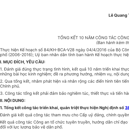
Lê Quang 
TỔNG KẾT 10 NĂM CÔNG TÁC CÔNG
(Ban hành kèm t
Thực hiện Kế hoạch số 84/KH-BCA-V28 ngày 04/4/2016 của Bộ Công 
phố (2006-2016); Uỷ ban nhân dân tỉnh ban hành Kế hoạch thực hiệ
I. MỤC ĐÍCH, YÊU CẦU:
1. Đánh giá đúng thực trạng tình hình, kết quả 10 năm triển khai thự
những bài học kinh nghiệm; đề ra phương hướng, nhiệm vụ, nội dung
2. Qua tổng kết, nhằm phát hiện và nhân rộng các điển hình tiên tiế
Chính phủ.
3. Công tác tổng kết phải đảm bảo nghiêm túc, thiết thực và tiến hà
II. NỘI DUNG:
1. Tổng kết công tác triển khai, quán triệt thực hiện Nghị định số
3
Đánh giá kết quả công tác tham mưu cho Cấp uỷ đảng, chính quyền c
Kết quả công tác Công an tổ chức tuyên truyền, hướng dẫn chỉ đạo 
đối với lực lượng bảo vệ dân phố.