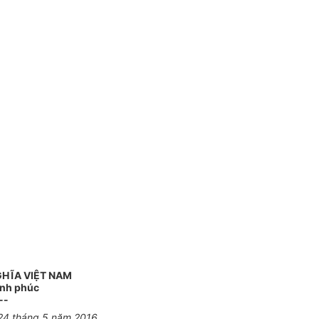
GHĨA VIỆT NAM
ạnh phúc
--
 24 tháng 5 năm 2016