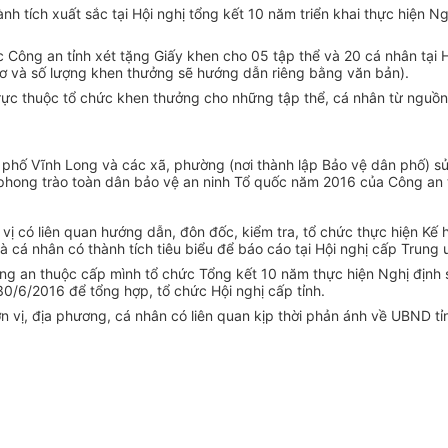
h tích xuất sắc tại Hội nghị tổng kết 10 năm triển khai thực hiện N
Công an tỉnh xét tặng Giấy khen cho 05 tập thể và 20 cá nhân tại Hộ
sơ và số lượng khen thưởng sẽ hướng dẫn riêng bằng văn bản).
ực thuộc tổ chức khen thưởng cho những tập thể, cá nhân từ nguồn
h phố Vĩnh Long và các xã, phường (nơi thành lập Bảo vệ dân phố) s
 phong trào toàn dân bảo vệ an ninh Tổ quốc năm 2016 của Công an t
 vị có liên quan hướng dẫn, đôn đốc, kiểm tra, tổ chức thực hiện Kế 
 cá nhân có thành tích tiêu biểu để báo cáo tại Hội nghị cấp Trung 
ông an thuộc cấp mình tổ chức Tổng kết 10 năm thực hiện Nghị định
0/6/2016 để tổng hợp, tổ chức Hội nghị cấp tỉnh.
n vị, địa phương, cá nhân có liên quan kịp thời phản ánh về UBND tỉ