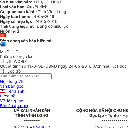
Số hiệu văn bản:
1170/QĐ-UBND
Loại văn bản:
Quyết định
Cơ quan ban hành:
Tỉnh Vĩnh Long
Ngày ban hành:
24-05-2016
Ngày có hiệu lực:
24-05-2016
Đang có hiệu lực
Tình trạng hiệu lực:
Ngôn ngữ:
Định dạng văn bản hiện có:
MỤC LỤC
Không có mục lục
Tải về (WORD)
Quyet dinh so 1170-QD-UBND ngay 24-05-2016 (Con hieu luc).doc
Tải lược đồ
Nội dung VB
Văn bản gốc
Tiếng anh
Lược đồ
VB liên quan
Bản án áp dụng
UỶ BAN NHÂN DÂN
CỘNG HÒA XÃ HỘI CHỦ N
TỈNH VĨNH LONG
Độc lập - Tự do - H
--------
-------------
Số:
1170/QĐ-UBND
Vĩnh Long, ngày