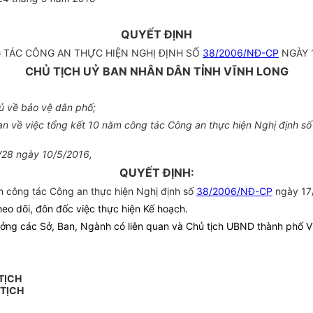
QUYẾT ĐỊNH
 TÁC CÔNG AN THỰC HIỆN NGHỊ ĐỊNH SỐ
38/2006/NĐ-CP
NGÀY 1
CHỦ TỊCH UỶ BAN NHÂN DÂN TỈNH VĨNH LONG
 về bảo vệ dân phố;
 về việc tổng kết 10 năm công tác Công an thực hiện Nghị định s
PV28 ngày 10/5/2016,
QUYẾT ĐỊNH:
 công tác Công an thực hiện Nghị định số
38/2006/NĐ-CP
ngày 17/
heo dõi, đôn đốc việc thực hiện Kế hoạch.
ng các Sở, Ban, Ngành có liên quan và Chủ tịch UBND thành phố Vĩnh
TỊCH
 TỊCH