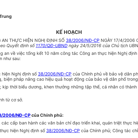
Trung
KẾ HOẠCH
 AN THỰC HIỆN NGHỊ ĐỊNH SỐ
38/2006/NĐ-CP
NGÀY 17/4/2006 
heo Quyết định số
1170/QĐ-UBND
ngày 24/5/2016 của Chủ tịch UBND
an về việc tổng kết 10 năm công tác Công an thực hiện Nghị định
n như sau:
c hiện Nghị định số
38/2006/NĐ-CP
của Chính phủ về bảo vệ dân ph
, biện pháp nâng cao hiệu quả hoạt động của bảo vệ dân phố trong t
n; kịp thời biểu dương, khen thưởng những tập thể, cá nhân có thành 
nh từ cơ sở.
8/2006/NĐ-CP
của Chính phủ:
ác cấp ban hành các văn bản chỉ đạo triển khai, quán triệt thực hi
thực hiện Nghị định số
38/2006/NĐ-CP
của Chính phủ; Công tác chỉ