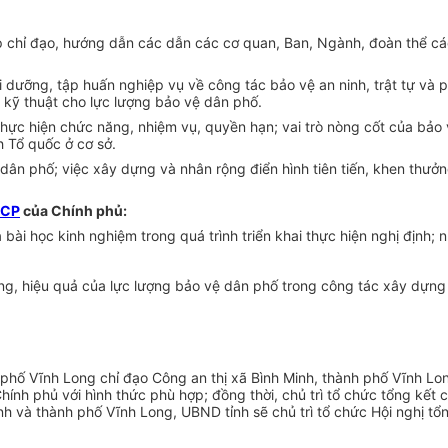
hỉ đạo, hướng dẫn các dẫn các cơ quan, Ban, Ngành, đoàn thể các 
dưỡng, tập huấn nghiệp vụ về công tác bảo vệ an ninh, trật tự và phá
n kỹ thuật cho lực lượng bảo vệ dân phố.
 thực hiện chức năng, nhiệm vụ, quyền hạn; vai trò nòng cốt của b
 Tổ quốc ở cơ sở.
dân phố; việc xây dựng và nhân rộng điển hình tiên tiến, khen thưở
-CP
của Chính phủ:
bài học kinh nghiệm trong quá trình triển khai thực hiện nghị định;
ợng, hiệu quả của lực lượng bảo vệ dân phố trong công tác xây dựn
phố Vĩnh Long chỉ đạo Công an thị xã Bình Minh, thành phố Vĩnh Lo
hính phủ với hình thức phù hợp; đồng thời, chủ trì tổ chức tổng kết
h và thành phố Vĩnh Long, UBND tỉnh sẽ chủ trì tổ chức Hội nghị tổn