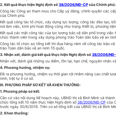
2. Kết quả thực hiện Nghị định số
38/2006/NĐ-CP
của Chính phủ:
Công tác Công an tham mưu cho Cấp uỷ đảng, chính quyền các cấp c
của Chính phủ.
Kết quả công tác tổ chức, xây dựng lực lượng; công tác đào tạo, bồi 
nơi làm việc, kinh phí hoạt động cũng như trang thiết bị, phương tiệ
Kết quả các mặt công tác của lực lượng bảo vệ dân phố trong việc
chức thành viên trong xây dựng phong trào Toàn dân bảo vệ an ninh
Công tác tổ chức sơ, tổng kết thi đua hàng năm về công tác bảo vệ 
trào Toàn dân bảo vệ an ninh Tổ quốc.
3. Nhận xét, đánh giá kết quả thực hiện Nghị định số
38/2006/NĐ
Nhận xét, đánh giá những ưu điểm, tồn tại, hạn chế, nguyên nhân và 
4. Phương hướng, nhiệm vụ:
Đề ra phương hướng, nhiệm vụ thời gian tới nhằm nâng cao chất lư
ninh, trật tự ở cơ sở.
III. PHƯƠNG PHÁP SƠ KẾT VÀ KHEN THƯỞNG:
1. Phương pháp sơ kết:
Căn cứ vào nội dung Kế hoạch này, UBND thị xã Bình Minh và thành 
chức tổng kết 10 năm thực hiện Nghị định số
38/2006/NĐ-CP
của C
trước ngày 30/6/2016. Trên cơ sở tổng kết của UBND thị xã Bình Min
2. Khen thưởng: