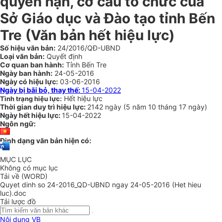
quyền hạn, cơ cấu tổ chức của
Sở Giáo dục và Đào tạo tỉnh Bến
Tre
(Văn bản hết hiệu lực)
Số hiệu văn bản:
24/2016/QĐ-UBND
Loại văn bản:
Quyết định
Cơ quan ban hành:
Tỉnh Bến Tre
Ngày ban hành:
24-05-2016
Ngày có hiệu lực:
03-06-2016
Ngày bị bãi bỏ, thay thế:
15-04-2022
Hết hiệu lực
Tình trạng hiệu lực:
Thời gian duy trì hiệu lực:
2142 ngày
(
5 năm
10 tháng
17 ngày
)
Ngày hết hiệu lực:
15-04-2022
Ngôn ngữ:
Định dạng văn bản hiện có:
MỤC LỤC
Không có mục lục
Tải về (WORD)
Quyet dinh so 24-2016_QD-UBND ngay 24-05-2016 (Het hieu
luc).doc
Tải lược đồ
Nội dung VB