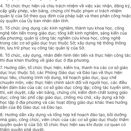
4. Tổ chức thực hiện và chịu trách nhiệm về việc xác nhận, đăng ký,
cấp gi
ấ
y phép, văn b
ằ
ng, chứng chỉ thuộc phạm vi trách nhiệm
quản lý của Sở theo quy định của pháp luật và theo phân công hoặc
ủy quyền của Ủy ban nhân dân tỉnh.
5. Tổ chức ứng dụng các kinh nghiệm, thành tựu khoa học, công
nghệ tiên tiến trong giáo dục; tổng kết kinh nghiệm, sáng kiến của
địa phương; quản lý công tác nghiên cứu khoa học, công nghệ
trong các cơ s
ở
giáo dục trực thuộc Sở; xây dựng hệ thống thông
tin, lưu trữ phục vụ công tác quản lý của Sở.
6. Tổ chức, xây dựng, nhân điển hình tiên tiến và thực hiện công tác
thi đua khen thưởng về giáo dục ở địa phương.
7. Hướng dẫn, tổ chức thực hiện, kiểm tra, thanh tra các cơ sở giáo
dục trực thuộc Sở, các Phòng Giáo dục và Đào tạo về thực hiện
mục tiêu, chương trình nội dung, kế hoạch giáo dục, quy chế
chuyên môn, việc thực hiện chính sách đối với người học, các điều
kiện đảm bảo của các cơ sở giáo dục công lập; công tác tuyển sinh,
thi, xét duyệt, c
ấ
p văn b
ằ
ng, chứng chỉ, ki
ể
m đ
ị
nh ch
ấ
t lượng giáo
dục; công tác phổ cập giáo dục, chống mù chữ, xây dựng xã hội
học tập ở địa phương và các hoạt động giáo dục khác theo hướng
d
ẫ
n c
ủ
a B
ộ
Gi
á
o dục và Đào tạo.
8. Hướng dẫn xây dựng và tổng hợp kế hoạch đào tạo, bồi dưỡng
nhà giáo
,
công chức, viên chức của các cơ sở giáo dục thuộc th
ẩ
m
quy
ề
n quản lý của Sở
;
tổ chức thực hiện sau khi được cơ quan có
th
ẩ
m quyền phê duyệt.