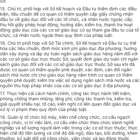
Sở.
15. Chủ trì
,
phối hợp với Sở Kế hoạch và Đầu tư thẩm định các điều
kiện, tiêu chuẩn để cơ quan có thẩm quyền cấp giấy chứng nhận
đầu tư v
ề
giáo dục đối với các tổ chức, cá nhân nước ngoài; cấp,
thu h
ồi
gi
ấ
y phép hoạt động; hướng dẫn, kiểm tra, thanh tra hoạt
động gi
á
o dục của các cơ sở giáo dục có sự tham gia đầu tư của tổ
chức, cá nhân nước ngoài theo quy định của pháp luật.
16. Chủ trì phối hợp với Sở Tài chính, Sở K
ế
hoạch và Đầu tư cụ thể
hóa các tiêu chuẩn, định mức kinh phí giáo dục địa phương; hướng
d
ẫ
n xây dựng và lập dự toán ngân sách giáo dục hàng năm đối với
các cơ sở giáo dục trực thuộc S
ở;
quyết định giao dự toán chi ngân
sách giáo dục đối với các cơ sở giáo dục trực thuộc Sở sau khi đã
được cơ quan có thẩm quyền phê duyệt; xác định, cân đ
ố
i ngân
sách nhà nước
c
hi cho giáo dục hàng năm trình cơ quan có thẩm
quyền phê duyệt; kiểm tra việc sử dụng ngân sách nhà nước và các
ngu
ồ
n thu hợp pháp khác của các cơ sở giáo dục ở địa phương.
17. Thực hiện cải cách hành chính, công tác thực hành tiết kiệm,
phòng chống tham nhũng, lãng phí; công tác thanh tra, kiểm tra,
giải quyết khiếu nại, t
ố
cáo, kiến nghị có liên quan đến giáo dục và
xử lý vi phạm theo quy định của pháp luật.
18. Quản lý tổ chức bộ máy, biên chế công chức, cơ cấu ngạch
công chức, vị trí việc làm, cơ cấu viên chức theo chức danh ngh
ề
nghiệp và s
ố
lượng người làm việc trong các cơ sở trực thuộc; thực
hiện chế độ tiền lương và chế độ đãi ngộ, đào tạo, bồi dưỡng, khen
thưởng, kỷ luật đối với công chức, viên chức và lao động thuộc