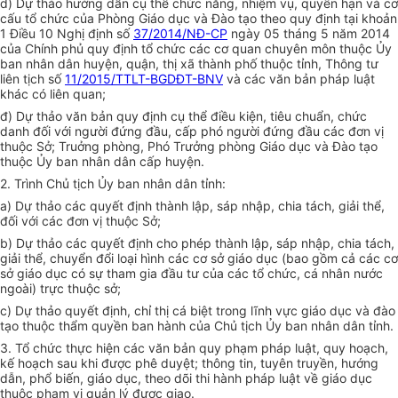
d) Dự thảo hướng dẫn cụ thể chức năng, nhiệm vụ, quyền hạn và cơ
cấu tổ chức của Phòng Giáo dục và Đào tạo theo quy định tại khoản
1 Điều 10 Nghị định số
37/2014/NĐ-CP
ngày 05 tháng 5 năm 2014
của Chính phủ quy định tổ chức các cơ quan chuyên môn thuộc Ủy
ban nhân dân huyện, quận, thị xã thành phố thuộc tỉnh, Thông tư
liên tịch số
11/2015/TTLT-BGDĐT-BNV
và các văn bản pháp luật
khác có liên quan;
đ) Dự thảo văn bản quy định cụ thể điều kiện, tiêu chuẩn, chức
danh đối với người đứng đầu, cấp phó người đứng đầu các đơn vị
thuộc Sở; Truởng phòng, Phó Trưởng phòng Giáo dục và Đào tạo
thuộc Ủy ban nhân dân cấp huyện.
2. Trình Chủ tịch Ủy ban nhân dân tỉnh:
a) Dự thảo các quyết định thành lập, sáp nhập, chia tách, giải thể,
đối với các đơn vị thuộc Sở;
b) D
ự
thảo các quyết định cho phép thành lập, sáp nhập, chia tách,
giải th
ể
, chuy
ể
n đ
ổ
i loại hình các cơ s
ở
giáo dục (bao gồm cả các cơ
sở giáo dục có sự tham gia đầu tư của các t
ổ
chức, cá nhân nước
ngoài) trực thuộc s
ở
;
c) Dự thảo quyết định, chỉ thị cá biệt trong lĩnh vực giáo dục và đào
tạo thuộc th
ẩ
m quyền ban hành của Chủ tịch Ủy ban nhân dân tỉnh.
3. T
ổ
chức thực hiện các văn bản quy phạm pháp luật, quy hoạch,
kế hoạch sau khi được phê duyệt; thông tin, tuyên truyền, hướng
dẫn, phổ biến, giáo dục, theo dõi thi hành pháp luật về giáo dục
thuộc phạm vi quản lý được giao.