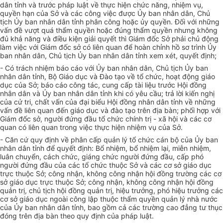
dân tỉnh và trư
ớ
c pháp luật về thực hiện chức năng, nhiệm vụ,
quyền hạn của Sở và các công việc được Ủy ban nhân dân, Chủ
tịch Ủy ban nhân dân tỉnh phân công hoặc ủy quyền. Đối với những
vấn đề vượt quá thẩm quyền hoặc đúng th
ẩ
m quyền nhưng không
đủ khả năng và điều kiện giải quy
ế
t thì Giám đ
ố
c Sở phải ch
ủ
động
làm việc với Giám đốc sở có liên quan để hoàn chỉnh h
ồ
sơ trình Ủy
ban nhân dân, Chủ tịch Ủy ban nhân dân tỉnh xem xét, quy
ế
t định;
- Có trách nhiệm báo cáo với Ủy ban nhân dân, Chủ tịch Ủy ban
nhân
dân
tỉnh
,
Bộ Giáo dục và Đào tạo về tổ chức, hoạt động giáo
dục của Sở; báo cáo c
ô
ng tác, cung c
ấ
p tài liệu trước Hội đồng
nhân dân và Ủy ban nhân dân tỉnh khi có yêu cầu; tr
ả
lời kiến nghị
của cử tri, chất vấn của đại biểu Hội đ
ồ
ng nhân dân tỉnh về những
vấn đề liên quan đến giáo dục và đào tạo trên địa bàn; ph
ố
i hợp với
Giám đốc sở, người đứng đầu tổ chức chính trị
-
xã hội và các cơ
quan có liên quan trong việc thực hiện nhiệm vụ của Sở.
- Căn cứ quy định về phân cấp quản lý tổ chức cán bộ của Ủy ban
nhân dân tỉnh đ
ể
quy
ế
t định: B
ổ
nhiệm, b
ổ
nhiệm lại, mi
ễ
n nhiệm,
luân chuy
ể
n, cách chức, giáng chức người đứng đầu, cấp phó
người đứng đầu của các tổ chức thuộc Sở và các cơ sở giáo dục
trực thuộc Sở; công nhận, không công nhận hội đồng trường các cơ
sở giáo dục trực thuộc Sở; công nhận, không công nhận hội đồng
quản trị, chủ tịch hội đồng quản trị, hiệu trưởng, phó hiệu trưởng các
cơ sở giáo dục ngoài công lập thuộc thẩm quyền quản lý nhà nước
của Ủy ban nhân dân tỉnh, bao gồm cả các trường cao đẳng tư thục
đóng trên địa bàn theo quy định của pháp luật.