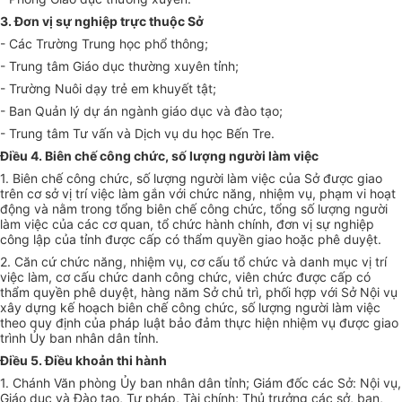
3. Đơn vị sự ngh
i
ệp trực thuộc Sở
- Các Trường Trung học ph
ổ
thông;
- Trung tâm Giáo dục thường xuyên tỉnh;
- Trường Nuôi dạy trẻ em khuyết tật;
- Ban Quản l
ý
dự án ngành giáo dục và đào tạo;
- Trung tâm Tư vấn và Dịch vụ du học Bến Tre.
Điều 4. Biên chế công chức, số lượng người làm việc
1. Biên chế công chức, số lượng người làm việc của Sở được giao
trên cơ sở vị trí việc làm gắn với chức năng, nhiệm vụ, phạm vi hoạt
động và nằm trong tổng biên chế công chức, tổng số lượng người
làm việc của các cơ quan, tổ chức hành chính, đơn vị sự nghiệp
công lập của tỉnh được cấp có thẩm quyền giao hoặc phê duyệt.
2. Căn cứ chức năng, nhiệm vụ, cơ cấu tổ chức và danh mục vị trí
việc làm, cơ cấu chức danh công chức, viên chức được cấp có
thẩm quyền phê duyệt, hàng năm Sở chủ trì, phối hợp với Sở Nội vụ
xây dựng kế hoạch biên chế công chức, số lượng người làm việc
theo quy định của pháp luật bảo đảm thực hiện nhiệm vụ được giao
trình Ủy ban nhân dân tỉnh.
Điều 5. Điều khoản thi hành
1. Chánh Văn phòng Ủy ban nhân dân tỉnh; Giám đốc các Sở: Nội vụ,
Giáo dục và Đào tạo, Tư pháp, Tài chính; Thủ trưởng các sở, ban,