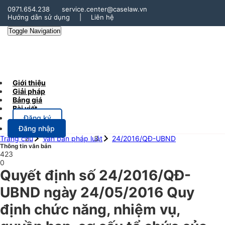
0971.654.238
service.center@caselaw.vn
Hướng dẫn sử dụng
|
Liên hệ
Toggle Navigation
Giới thiệu
Giải pháp
Bảng giá
Bài viết
Đăng ký
Đăng nhập
Trang chủ
Văn bản pháp luật
24/2016/QĐ-UBND
Thông tin văn bản
423
0
Quyết định số 24/2016/QĐ-
UBND ngày 24/05/2016 Quy
định chức năng, nhiệm vụ,