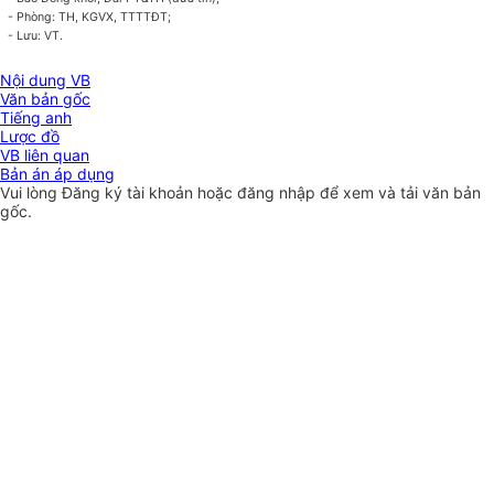
- Phòng: TH, KGVX, TTTTĐT;
- Lưu: VT.
Nội dung VB
Văn bản gốc
Tiếng anh
Lược đồ
VB liên quan
Bản án áp dụng
Vui lòng
Đăng ký
tài khoản hoặc
đăng nhập
để xem và tải văn bản
gốc.