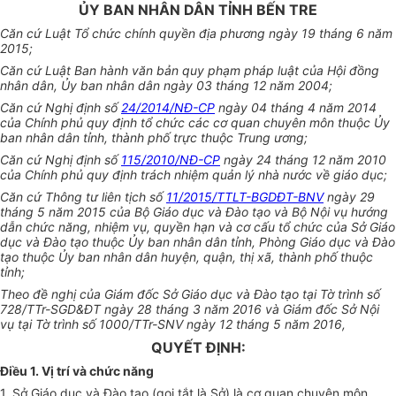
ỦY BAN NHÂN DÂN TỈNH BẾN TRE
Căn cứ Luật Tổ chức chính quyền địa phương ngày 19 tháng 6 năm
2015;
Căn cứ Luật Ban hành văn bản quy phạm pháp luật của Hội đồng
nhân dân, Ủy ban nhân dân ngày 03 tháng 12 năm 2004;
Căn cứ Nghị định số
24/2014/NĐ-CP
ngày 04 tháng 4 năm 2014
của Chính phủ quy định tổ chức các cơ quan chuyên môn thuộc Ủy
ban nhân dân tỉnh, thành phố trực thuộc Trung ương;
Căn cứ Nghị định số
115/2010/NĐ-CP
ngày 24 tháng 12 năm 2010
của Chính phủ quy định trách nhiệm quản lý nhà nước về giáo dục;
Căn cứ Thông tư liên tịch số
11/2015/TTLT-BGDĐT-BNV
ngày 29
tháng 5 năm 2015 của Bộ Giáo dục và Đào tạo và Bộ Nội vụ hướng
dẫn chức năng, nhiệm vụ, quyền hạn và cơ cấu tổ chức của Sở Giáo
dục và Đào tạo thuộc Ủy ban nhân dân tỉnh, Phòng Giáo dục và Đào
tạo thuộc Ủy ban nhân dân huyện, quận, thị xã, thành phố thuộc
tỉnh;
Theo đề nghị của Giám đốc Sở Giáo dục và Đào tạo tại Tờ trình số
728/TTr-SGD&ĐT ngày 28
t
háng 3 năm 2016 và Giám đốc Sở Nội
vụ tại Tờ trình số 1000/TTr-SNV ngày 12 tháng 5 năm 2016,
QUYẾT ĐỊNH:
Điều 1. Vị trí và chức năng
1. Sở Giáo dục và Đào tạo (gọi tắt là Sở) là cơ quan chuyên môn