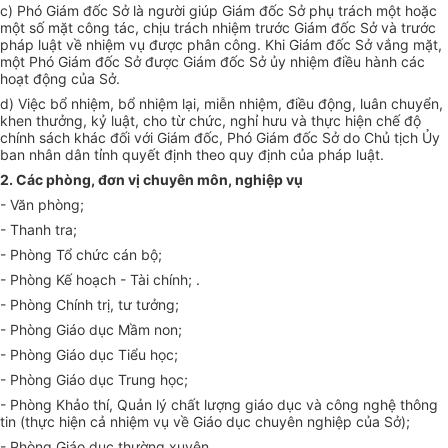
c) Phó Giám đốc Sở là người giúp Giám đốc Sở phụ trách một hoặc
một số mặt công tác, chịu trách nhiệm trước Giám đốc Sở và trước
pháp luật về nhiệm vụ được phân công. Khi Giám đốc Sở vắng mặt,
một Phó Giám đốc Sở được Giám đốc Sở ủy nhiệm điều hành các
hoạt động của Sở.
d) Việc bổ nhiệm, bổ nhiệm lại, miễn nhiệm, điều động, luân chuy
ể
n,
khen thưởng, kỷ luật, cho từ chức, nghỉ hưu và thực hiện chế độ
chính sách khác đ
ố
i với Giám đ
ố
c, Phó Giám đ
ố
c Sở do Chủ tịch Ủy
ban nhân dân tỉnh quy
ế
t định theo quy định của pháp luật.
2. Các phòng, đơn vị chuyên môn, nghiệp vụ
- Văn phòng;
- Thanh tra;
- Phòng Tổ chức cán bộ;
- Phòng K
ế
hoạch - Tài chính; .
- Phòng Chính trị, tư tưởng;
- Phòng Giáo dục Mầm non;
- Phòng Giáo dục Tiểu học;
- Phòng Giáo dục Trung học;
- Phòng Khảo thí, Quản lý chất lượng giáo dục và công nghệ thông
tin (thực hiện cả nhiệm vụ về Giáo dục chuyên nghiệp của Sở);
- Phòng Giáo dục thường xuyên.