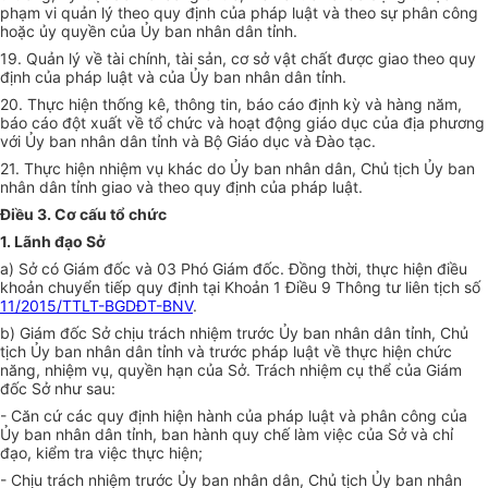
phạm vi quản lý theo quy định của pháp luật và theo sự phân công
hoặc ủy quyền của Ủy ban nhân dân tỉnh.
19. Quản lý về tài chính, tài sản, cơ sở vật chất được giao theo quy
định của pháp luật và của Ủy ban nhân dân tỉnh.
20. Thực hiện thống kê, thông tin, báo cáo định kỳ và hàng năm,
báo cáo đột xuất về tổ chức và hoạt động giáo dục của địa phương
với Ủy ban nhân dân tỉnh và Bộ Giáo dục và Đào tạc.
21. Thực hiện nhiệm vụ khác do Ủy ban nhân dân, Chủ tịch Ủy ban
nhân
dân
tỉnh giao và theo quy định của pháp luật.
Điều 3. Cơ cấu tổ chức
1. Lãnh đạo Sở
a) Sở c
ó
Giám đốc và 03 Phó Giám đốc. Đồng thời, thực hiện điều
khoản chuyển tiếp qu
y
định tại Khoản 1 Điều 9 Thông tư liên tịch s
ố
11/2015/TTLT-BGDĐT-BNV
.
b) Giám đốc Sở chịu trách nhiệm trước Ủy ban nhân dân tỉnh, Chủ
tịch Ủy ban nhân dân tỉnh và trước pháp luật về thực hiện chức
năng, nhiệm vụ, quyền hạn của Sở. Trách nhiệm cụ th
ể
của Giám
đ
ố
c Sở như sau:
- Căn cứ các quy định hiện hành của pháp luật và phân công của
Ủy ban nhân dân tỉnh, ban hành quy chế làm việc của Sở và chỉ
đạo, ki
ể
m tra việc thực hiện;
- Chịu trách nhiệm trước Ủy ban nhân dâ
n
, Chủ tịch Ủy ban nhân