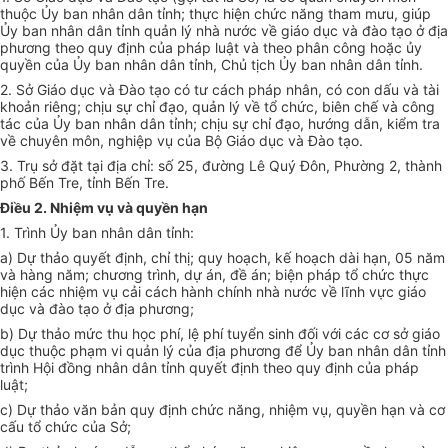
thuộc Ủy ban nhân dân tỉnh; thực hiện chức năng tham mưu, giúp
Ủy ban nhân dân tỉnh quản lý nhà nước về giáo dục và đào tạo ở địa
phương theo quy định của pháp luật và theo phân công hoặc ủy
quyền của Ủy ban nhân dân tỉnh, Chủ tịch Ủy ban nhân dân tỉnh.
2. Sở Giáo dục và Đào tạo có tư cách pháp nhân, có con dấu và tài
khoản riêng; chịu sự chỉ đạo, quản lý về tổ chức, biên chế và công
tác của Ủy ban nhân dân tỉnh; chịu sự chỉ đạo, hướng dẫn, kiểm tra
về chuyên môn, nghiệp vụ của Bộ Giáo dục và Đào tạo.
3. Trụ sở đặt tại địa chỉ: số 25, đường Lê Qu
ý
Đôn, Phường 2, thành
phố Bến Tre, tỉnh Bến Tre.
Điều 2. Nhiệm vụ và quyền hạn
1. Trình Ủy ban nhân dân tỉnh:
a) Dự thảo quyết định, chỉ thị; quy hoạch, kế hoạch dài hạn, 05 năm
và hàng năm; chương trình, dự án, đề án; biện pháp tổ chức th
ự
c
hiện các nhiệm vụ cải cách hành chính nhà nước về lĩnh vực giáo
dục và đào tạo
ở
địa phươn
g
;
b) Dự thảo mức thu học phí, lệ phí tuyển sinh đối với các cơ sở giáo
dục thuộc phạm vi quản lý của địa phương để Ủy ban nhân dân tỉnh
trình Hội đồng nhân dân tỉnh quyết định theo quy định của pháp
luật;
c) Dự thảo văn bản quy định chức năng, nhiệm vụ, quyền hạn và cơ
cấu tổ chức của S
ở
;