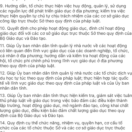
9. Hướng dẫn, tổ chức thực hiện việc hu
y
động, quản lý, sử dụng
các nguồn lực để phát triển giáo dục
ở
địa phương; kiểm tra việc
thực hiện quyền tự chủ tự chịu trách nhiệm của các cơ sở giáo dục
công lập trực thuộc Sở theo quy định của pháp luật.
10. Quyết định cho phép hoạt động giáo dục, đình chỉ hoạt động
giáo dục đối với các cơ sở giáo dục trực thuộc Sở theo quy định của
Bộ Giáo dục và Đào tạo.
11. Giúp Ủy ban nhân dân tỉnh quản lý nhà nước về các hoạt động
có liên quan đến lĩnh vực giáo dục của các doanh nghiệp, t
ổ
ch
ứ
c,
c
á
nh
â
n
ở
địa phương
;
hướng dẫn và ki
ể
m tra hoạt động của các
hội, t
ổ
ch
ứ
c phi ch
í
nh ph
ủ
trong lĩnh vực giáo dục ở địa phương
theo quy định của pháp luật.
12. Giúp Ủy ban nhân dân tỉnh quản lý nhà nước các tổ chức dịch vụ
du học tự túc theo quy định của pháp luật; thực hiện hợp tác quốc
tế về lĩnh vực giáo dục theo quy định của pháp luật và của Ủy ban
nhân dân tỉnh.
13. Giúp Ủy ban nhân dân tỉnh thực hiện kiểm tra, giám sát việc tuân
thủ pháp luật về giáo dục trong việc bảo đảm các đi
ề
u ki
ệ
n th
à
nh
l
ậ
p trư
ờ
ng, hoạt động gi
á
o dục, mở ngành đào tạo, công khai chất
lượng giáo dục, điều kiện bảo đảm chất lượng giáo dục theo quy
định của Bộ Giáo dục và Đào tạo.
14. Quy định cụ thể chức năng, nhiệm vụ, quyền hạn, cơ cấu tổ
chức của các tổ chức thuộc Sở và các cơ sở giáo dục trực thuộc