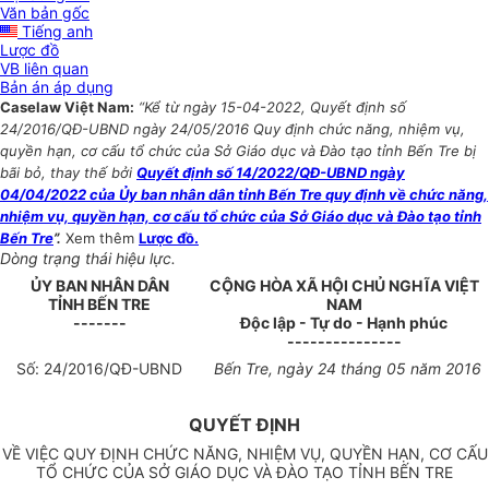
Văn bản gốc
Tiếng anh
Lược đồ
VB liên quan
Bản án áp dụng
Caselaw Việt Nam:
“Kể từ ngày 15-04-2022, Quyết định số
24/2016/QĐ-UBND ngày 24/05/2016 Quy định chức năng, nhiệm vụ,
quyền hạn, cơ cấu tổ chức của Sở Giáo dục và Đào tạo tỉnh Bến Tre bị
bãi bỏ, thay thế bởi
Quyết định số 14/2022/QĐ-UBND ngày
04/04/2022 của Ủy ban nhân dân tỉnh Bến Tre quy định về chức năng,
nhiệm vụ, quyền hạn, cơ cấu tổ chức của Sở Giáo dục và Đào tạo tỉnh
Bến Tre
”.
Xem thêm
Lược đồ.
Dòng trạng thái hiệu lực.
ỦY BAN NHÂN
DÂN
CỘNG HÒA XÃ HỘI CHỦ NGHĨA VIỆT
TỈNH
BẾN TRE
NAM
-------
Độc lập - Tự do - Hạnh phúc
---------------
Số:
24
/
2016/
QĐ-UBND
Bến Tre
, ngày
24
tháng
05
năm
2016
QUYẾT ĐỊNH
V
Ề
VI
Ệ
C QUY Đ
Ị
NH CH
Ứ
C NĂNG, NHI
Ệ
M V
Ụ
, QUY
Ề
N H
Ạ
N, CƠ C
Ấ
U
T
Ổ
CH
Ứ
C C
Ủ
A S
Ở
GIÁO D
Ụ
C VÀ ĐÀO T
Ạ
O T
Ỉ
NH B
Ế
N TRE