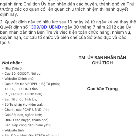
ngành tỉnh; Chủ tịch Ủy ban nhân dân các huyện, thành phố và Thủ
trưởng các cơ quan có liên quan chịu trách nhiệm thi hành quyết
định này.
2. Quyết định này có hiệu lực sau 10 ngày kể từ ngày ký và thay thế
Quyết định số
1399/QĐ-UBND
ngày 30 tháng 7 năm 2012 của Ủy
ban nhân dân tỉnh Bến Tre về việc kiện toàn chức năng, nhiệm vụ,
quyền hạn, cơ cấu tổ chức và biên chế của S
ở
Giáo dục và Đào
tạo./.
TM.
ỦY
BAN NH
Â
N DÂN
Nơi nhận:
CHỦ TỊCH
- Như Điều 5;
- Các Bộ: GD&ĐT, Nội vụ;
-
W
ebsite Chính phủ;
- Cục Kiểm tra VBQPPL - Bộ Tư pháp;
Cao Văn Trọng
- TT.TU, TT.HĐND t
ỉ
nh;
- CT, các PCT.UBND
t
ỉnh;
- Ban Tổ chức Tỉnh
Ủy
;
- S
ở
Tư pháp (tự kiểm tra);
- Chánh, các PCVP UBND tỉnh;
- Các Sở, ban, ngành tỉnh;
-
U
BND các huyện, thành phố;
- Ban Tiếp công dân (niêm yết);
- Website tỉnh;
- Báo Đồng khởi, Đài PT&TH (đ
ư
a tin);