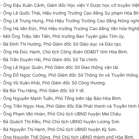
- Ông Đậu Xuân Cảnh, Giám đốc Học viện Y Dược học cổ truyền Việ
- Ông Lê Quốc Thái, Hiệu trưởng Trường Cao đẳng Sư phạm Hòa Bìn
- Ông Lê Trung Hưng, Phó Hiệu Trưởng Trường Cao đẳng Nông nghiệ
- Ông Hà Văn Đức, Phó Hiệu trưởng Trường Cao đẳng
Văn
hóa-Nghệ 
- Mời Ông Triệu Văn Tiến, Phó trưởng Ban Tuyên giáo Tỉnh
ủy
.
- Bà
Đ
i
nh
Thị Hường, Phó Giám đốc Sở Giáo dục và Đào tạo.
- Ông Hà Đức Hạnh,
Chủ
tịch Công đoàn GD&ĐT tỉnh H
òa
Bình.
- Bà Trần Duyên Hải, Phó Giám đốc Sở Tài chính.
- Ông Lê Ngọc Quản, Phó Giám đốc Sở Giao thông vận tải.
- Ông Đỗ Ngọc Cường, Phó Giám đốc Sở Thông tin và Truyền thông
- Ông Vũ Xuân Khải, Phó Giám đốc Sở Công thương.
- Bà Bùi Thu Hằng, Phó Giám đốc Sở Y tế.
- Ông Nguyễn Mạnh Tuấn, Phó Tổng biên tập Báo H
òa
Bình.
- Ông Tr
ầ
n Ngọc Hoa, Phó Giám đốc Đài Phát thanh và Truyền hình t
- Ông Phạm Văn Hoàn, Phó
Chủ
tịch UBND huyện Mai Châu.
- Bà Quách Thị Kiều, Phó Chủ tịch UBND huyện
Lương Sơn
.
- Bà Nguyễn Thị Hạnh, Phó Chủ tịch UBND huyện Kỳ Sơn.
- Ông Nguyễn Th
ế
Dũng, Phó Chủ tịch UBND
thành phố
H
òa
Bình.