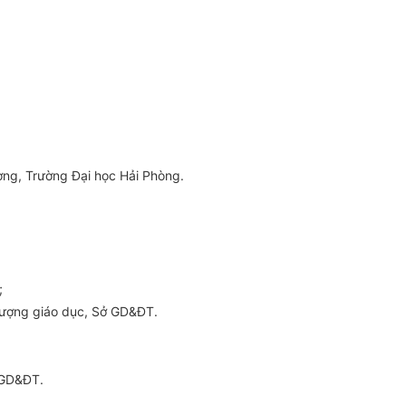
ng, Trường Đại học Hải Phòng.
;
lượng giáo dục, Sở GD&ĐT.
GD&ĐT.