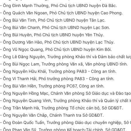
- Ông
Đ
i
nh
Mạnh Thường, Phó Chủ tịch UBND huyện Đà Bắc.
- Ông Quách Văn Ngoan, Phó Chủ tịch UBND huyện Cao Phong.
- Ông Bùi Văn T
i
nh, Phó Chủ tịch
UBND
huyện Tân Lạc.
- Ông Bùi Văn Chanh, Phó Chủ tịch UBND huyện Lạc
Sơn
.
- Ông Bùi Huyên, Phó Chủ tịch UBND huyện Yên Th
ủy
.
- Ông Dương Văn Hào, Phó Chủ tịch
UBND
huyện Lạc Th
ủy
.
- Ông Vũ Ngọc Quang, Phó Chủ tịch UBND huyện Kim Bôi.
- Ông Lê Đ
ă
ng Nguyên, Trưởng phòng Khảo thí và Đảm bảo chất lượ
- Ông Bùi Ngọc Lam, Tr
ưở
ng phòng Văn xã, Văn phòng UBND tỉnh.
- Ông Nguyễn Hữu Khải, Tr
ưở
ng phòng PA83 - Công an tỉnh.
- Ông Vi Thanh Hải, Phó tr
ưở
ng phòng PA83 - Công an
tỉnh
.
- Ông Bùi Văn Hiền, Trưởng phòng PC67, Công an tỉnh.
- Ông Nguyễn Hồng Mạc, Chánh Văn phòng Sở Giáo dục và Đào tạo
- Ông Nguyễn Quang Vinh, Trưởng phòng Khảo thí và Quản lý chất 
- Ông Trần Mạnh Hà, Tr
ưở
ng phòng Tổ chức cán bộ, Sở GD&ĐT.
- Ông Nguyễn Văn Chắp, Chánh Thanh tra
Sở
GD&ĐT.
- Ông Đoàn Quốc Tuấn, Tr
ưở
ng phòng Giáo dục chuyên nghiệp,
Sở
- Ông Phan Văn Sỹ, Trưởng phòng Kế hoạch-Tài chính, Sở GD&ĐT.