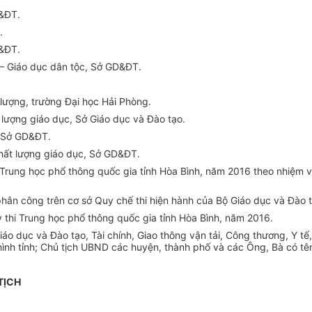
&ĐT.
.
&ĐT.
n – Giáo dục dân tộc,
Sở
GD&ĐT.
lượng, trường Đại học Hải Phòn
g
.
t lượng
g
iáo dục,
Sở
Giáo dục và Đào tạo.
 Sở GD&ĐT.
hất lượng
g
iáo dục, Sở GD&ĐT.
hi Trung học phổ thông quốc gia tỉnh Hòa Bình, năm 2016 theo nhiệm 
hân công trên cơ sở Quy chế thi hiện hành của Bộ Giáo dục và Đào t
 thi Trung học phổ thông
quốc
g
ia tỉnh Hòa Bình, năm 2016.
Giáo dục và Đào tạo, Tài chính, Giao thôn
g
vận tải, Công thươn
g
, Y t
hình tỉnh; Chủ tịch UBND các huyện, thành phố và các Ông, Bà có tên 
TỊCH