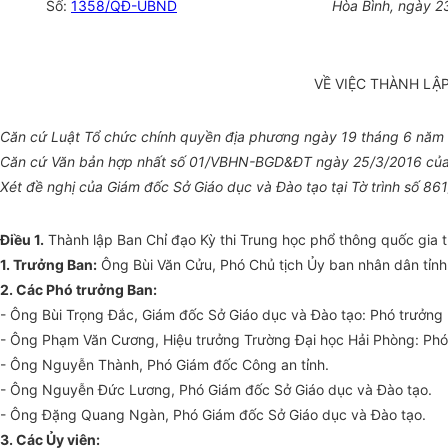
Số:
1358/QĐ-UBND
Hòa Bình
, ngày
2
VỀ VIỆC THÀNH LẬ
Căn cứ Luật Tổ chức chính quyền địa phương ngày 19 tháng 6 năm
Căn cứ Văn bản hợp nhất số 01/VBHN-BGD&ĐT
ngày
25/3/2016 của 
Xét đề nghị của Giám đốc
Sở
Giáo dục và Đào tạo tại Tờ trình số 
Điều 1.
Thành lập Ban Chỉ đạo Kỳ thi Trung học phổ thông quốc gia t
1. Trưởng Ban:
Ông Bùi Văn Cửu, Phó Chủ tịch
Ủy ban
nhân dân
tỉnh
2. Các Phó trưởng Ban:
- Ông Bùi Trọng Đắc, Giám đốc Sở Giáo dục và Đào tạo: Phó tr
ưở
ng 
- Ông Phạm Văn Cương, Hiệu trưởng Trường Đại học Hải Phòng: Phó t
- Ông Nguyễn Thành, Phó Giám đốc Công an tỉnh.
- Ông Nguyễn Đức Lương, Phó Giám đốc Sở Giáo dục và Đào tạo.
- Ông Đặng Quang Ngàn, Phó Giám đốc Sở Giáo dục và Đào tạo.
3. Các
Ủy
viên: