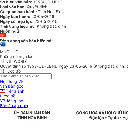
Số hiệu văn bản:
1358/QĐ-UBND
Loại văn bản:
Quyết định
Cơ quan ban hành:
Tỉnh Hòa Bình
Ngày ban hành:
23-05-2016
Ngày có hiệu lực:
23-05-2016
Không xác định
Tình trạng hiệu lực:
Ngôn ngữ:
Định dạng văn bản hiện có:
MỤC LỤC
Không có mục lục
Tải về (WORD)
Quyet dinh so 1358-QD-UBND ngay 23-05-2016 (Khong xac dinh).
Tải lược đồ
Nội dung VB
Văn bản gốc
Tiếng anh
Lược đồ
VB liên quan
Bản án áp dụng
ỦY BAN NHÂN DÂN
CỘNG HÒA XÃ HỘI CHỦ N
TỈNH HÒA BÌNH
Độc lập - Tự do - H
-------
-------------