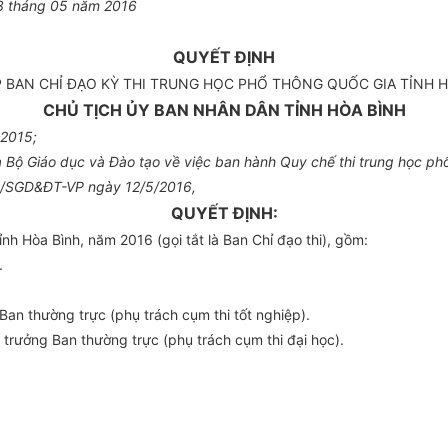
3
tháng
05
năm
2016
QUYẾT ĐỊNH
P BAN CHỈ ĐẠO KỲ THI TRUNG HỌC PHỔ THÔNG QUỐC GIA TỈNH H
CHỦ TỊCH ỦY BAN NHÂN DÂN TỈNH HÒA BÌNH
 2015;
Bộ Giáo dục và Đào tạo về việc ban hành Quy chế thi trung học phổ
861/SGD&ĐT-VP ngày 12/5/2016,
QUYẾT ĐỊNH:
ỉnh H
òa
Bình, năm 2016 (gọi tắt là Ban Chỉ đạo thi), gồm:
.
Ban thường trực (phụ trách cụm thi tốt nghiệp).
rưởng Ban thường trực (phụ trách cụm thi đại học).