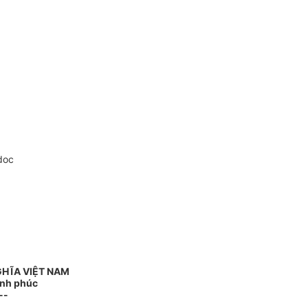
doc
GHĨA VIỆT NAM
ạnh phúc
--