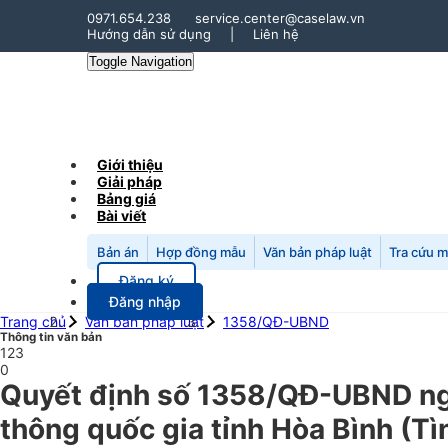
0971.654.238
service.center@caselaw.vn
Hướng dẫn sử dụng
|
Liên hệ
Toggle Navigation
Giới thiệu
Giải pháp
Bảng giá
Bài viết
Bản án
Hợp đồng mẫu
Văn bản pháp luật
Tra cứu 
Đăng ký
Đăng nhập
Trang chủ
Văn bản pháp luật
1358/QĐ-UBND
Thông tin văn bản
123
0
Quyết định số 1358/QĐ-UBND ngà
thông quốc gia tỉnh Hòa Bình (Tì