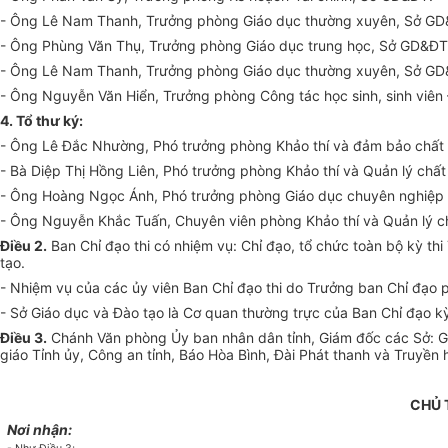
- Ông Lê Nam Thanh, Tr
ưở
ng phòn
g
Giáo dục thường xuyên,
Sở
GD
- Ông Phùng Văn Thụ, Tr
ưở
ng phòng Giáo dục trung học,
Sở
GD&ĐT
- Ông Lê Nam Thanh, Trưởng phòng Giáo dục thường xuyên,
Sở
GD
- Ông Nguyễn Văn Hi
ển
, Tr
ưở
ng phòng Côn
g
tác học sinh, sinh viê
4. Tổ thư ký:
- Ông Lê Đắc Nhường, Phó
trưởng
phòng Khảo thí và đảm bảo chất 
- Bà Diệp Thị Hồn
g
Liên, Phó
trưởng
phòng Khảo thí và Quản lý chấ
- Ông Hoàng N
g
ọc Ánh, Phó trưởng phòn
g
Giáo dục chuyên nghiệp
- Ông Nguyễn Khắc Tuấn, Chuyên viên phòng Khảo thí và Quản lý c
Điều 2.
Ban
Chỉ đạo
thi có nhiệm vụ: Chỉ đạo, tổ chức toàn bộ kỳ t
tạo.
- Nhiệm vụ của các
ủy
viên Ban Chỉ đạo thi do Trưởng ban Chỉ đạo p
-
Sở
Giáo dục và Đào tạo là Cơ quan thường trực của Ban
Chỉ đạo
kỳ
Điều 3.
Chánh Văn phòng
Ủy ban
nhân dân tỉnh, Giám đốc các
Sở
: 
giáo Tỉnh ủy, Công an tỉnh, Báo H
òa
Bình, Đài Phát thanh và Truyền 
CHỦ 
Nơi nhận: