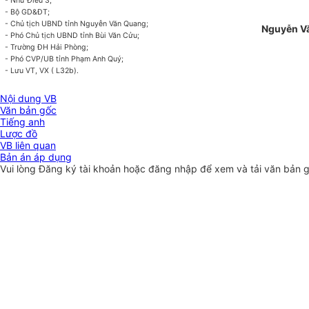
- Như Điều 3;
- Bộ GD&ĐT;
- Chủ tịch
UBND
tỉnh Nguyễn Văn Quang;
Nguyễn V
- Phó Chủ tịch UBND tỉnh Bùi
Văn
Cửu;
- Trường ĐH Hải Phòng;
- Phó CVP/UB tỉnh Phạm Anh Quý;
- Lưu VT, VX ( L32b).
Nội dung VB
Văn bản gốc
Tiếng anh
Lược đồ
VB liên quan
Bản án áp dụng
Vui lòng
Đăng ký
tài khoản hoặc
đăng nhập
để xem và tải văn bản 