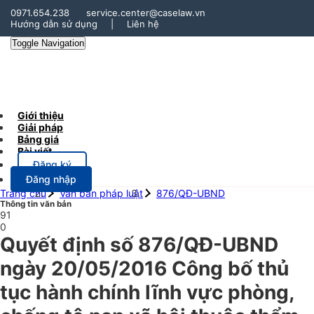
0971.654.238
service.center@caselaw.vn
Hướng dẫn sử dụng
|
Liên hệ
Toggle Navigation
Giới thiệu
Giải pháp
Bảng giá
Bài viết
Đăng ký
Đăng nhập
Trang chủ
Văn bản pháp luật
876/QĐ-UBND
Thông tin văn bản
91
0
Quyết định số 876/QĐ-UBND
ngày 20/05/2016 Công bố thủ
tục hành chính lĩnh vực phòng,