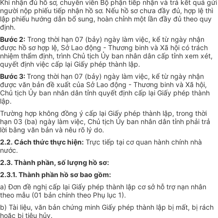
Khi nhận đủ hồ sơ, chuyên viên Bộ phận tiếp nhận và trả
kết
quả gửi
người nộp phiếu tiếp nhận hồ sơ. N
ế
u hồ sơ chưa đầy đủ, hợp lệ thì
lập phiếu hướng dẫn bổ sung, hoàn chỉnh một lần đầy đủ theo quy
định.
Bước 2:
Trong thời hạn 07 (bảy) ngày làm việc, kể từ ngày nhận
được hồ sơ hợp lệ, Sở Lao động - Thương binh và Xã hội có trách
nhiệm thẩm định, trình Chủ tịch
Ủ
y ban nhân dân cấp tỉnh xem xét,
quyết định việc cấp lại Giấy phép thành lập.
Bước 3:
Trong thời hạn 07 (bảy) ngày làm việc, kể từ ngày nhận
được văn bản đề xuất của Sở Lao động - Thương binh và Xã hội,
Chủ tịch
Ủy ban
nhân dân tỉnh quyết định cấp lại Giấy phép thành
lập.
Trường hợp không đồng ý cấp lại Giấy phép thành lập, trong thời
hạn 03 (ba) ngày làm việc, Chủ tịch
Ủ
y ban nhân dân tỉnh phải trả
lời bằng văn bản và nêu rõ lý do.
2.2. Cách thức thực hiện:
Trực tiếp tại cơ quan hành chính nhà
nước.
2.3. Thành phần, số lượng hồ sơ:
2.3.1. Thành phần hồ sơ bao gồm:
a) Đơn đề nghị cấp lại Giấy phép thành lập cơ sở hỗ trợ nạn nhân
theo mẫu (01 bản chính theo Phụ lục 1).
b) Tài liệu, văn bản chứng minh Giấy phép thành lập bị mất, bị rách
hoặc bị tiêu hủy.