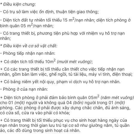
* Điều kiện chung:
- Có trụ sở làm việc ổn định, thuận tiện giao thông;
2
- Diện tích đất tự nhiên tối thiểu 15 m
/nạn nhân; diện tích phòng ở
2
bình quân 05 m
/nạn nhân;
- Có trang thiết bị, phương tiện phù hợp với nhiệm vụ hỗ trợ nạn
nhân;
* Điều kiện về cơ sở vật chất:
- Phòng tiếp nhận nạn nhân:
2
+ Có diện tích tối thiểu 10m
(mười mét vuông)
;
+ Có các trang thiết bị tối thiểu cần thiết cho việc tiếp nhận nạn
nhân, gồm bàn làm việc, ghế ngồi, tủ tài liệu, máy vi tính, điện thoại;
+ Có bảng niêm yết nội quy, phạm vi dịch vụ hỗ trợ nạn nhân.
- Phòng ở của nạn nhân:
2
+ Diện tích phòng ở phải đảm bảo bình quân 05m
(năm mét vuông)
cho 01
(một)
người và không quá 04
(bốn)
người trong 01
(một)
phòng. Các phòng ở phải được xây dựng chắc chắn, đủ ánh sáng,
có cửa
s
ổ
, cửa ra vào phải có khóa;
+ Có trang thiết bị tối thiểu phục vụ cho sinh hoạt hàng ngày của
nạn nhân trong thời gian lưu trú tại cơ sở như giường nằm, tủ quần
áo, các đồ dùng trong sinh hoạt cá nhân.