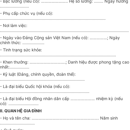
- Bậc lương (nếu có):
…………………..
Hệ số lương: ........ Ngày hưởng
.........................
- Phụ cấp chức vụ (nếu có):
...........................................................................................
- Nơi làm việc:
...............................................................................................................
- Ngày vào Đảng Cộng sản Việt Nam (nếu có):
……………
; Ngày
chính thức:
...................
- Tình trạng sức khỏe:
....................................................................................................
- Khen thưởng:
………………………….
; Danh hiệu được phong tặng cao
nhất:
.................
- Kỷ luật (Đảng, chính quyền, đoàn thể):
.........................................................................
- Là đại biểu Quốc hội khóa (nếu có):
.............................................................................
- Là đại biểu Hội đồng nhân dân cấp
…………………
nhiệm kỳ (nếu
có):
..........................
II. QUAN HỆ GIA ĐÌNH
- Họ và tên cha:
………………………………………………….
Năm sinh
..............................