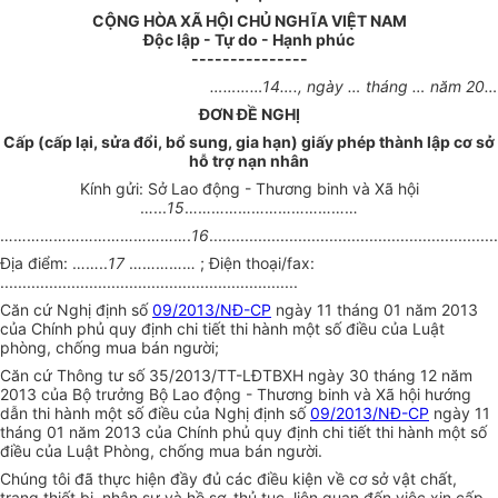
CỘNG HÒA XÃ HỘI CHỦ NGHĨA VIỆT NAM
Độc lập - Tự do - Hạnh phúc
---------------
…………14….
, ngày
…
tháng
…
năm
20…
ĐƠN ĐỀ NGHỊ
Cấp
(
cấp
lại, sửa đ
ổ
i,
bổ sung
, gia hạn)
giấy
phép thành lập cơ sở
hỗ trợ
nạn nhân
Kính gửi: Sở Lao động - Thương binh và Xã hội
…...
15
…………………………………
…………………………………….
16
.................................................................
Địa điểm:
……..
17
……………
; Điện thoại/fax:
...................................................................
Căn cứ Nghị định số
09/2013/NĐ-CP
ngày 11 tháng 01 năm 2013
của Chính phủ quy định chi tiết thi hành một số điều của Luật
phòng, chống mua bán người;
Căn cứ Thông tư số 35/2013/TT-LĐTBXH ngày 30 tháng 12 năm
2013 của Bộ trưởng Bộ Lao động - Thương binh và Xã hội hướng
dẫn thi hành một số điều của Nghị định số
09/2013/NĐ-CP
ngày 11
tháng 01 năm 2013 của Chính phủ quy định chi tiết thi hành một số
điều của Luật Phòng, chống mua bán người.
Chúng tôi đã thực hiện đầy đủ các điều kiện về cơ sở vật chất,
trang thiết bị, nhân sự và hồ sơ, thủ tục, liên quan đến việc xin cấp