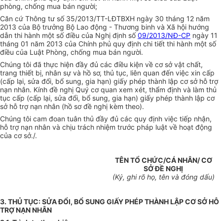
phòng, chống mua bán người;
Căn cứ Thông tư số 35/2013/TT-LĐTBXH ngày 30 tháng 12 năm
2013 của Bộ trưởng Bộ Lao động - Thương binh và Xã hội hướng
dẫn thi hành một số điều của Nghị định số
09/2013/NĐ-CP
ngày 11
tháng 01 năm 2013 của Chính phủ quy định chi tiết thi hành một số
điều của Luật Phòng, chống mua bán người.
Chúng tôi đã thực hiện đầy đủ các điều kiện về cơ sở vật chất,
trang thiết bị, nhân sự và hồ sơ, thủ tục, liên quan đến việc xin cấp
(cấp lại, sửa đổi, bổ sung, gia hạn) giấy phép thành lập cơ sở hỗ trợ
nạn nhân. Kính đề nghị Quý cơ quan xem xét, thẩm định và làm thủ
tục cấp (cấp lại, sửa đổi, bổ sung, gia hạn) giấy phép thành lập cơ
sở hỗ trợ nạn nhân (hồ sơ đề nghị kèm theo).
Chúng tôi cam đoan tuân thủ đầy đủ các quy định việc tiếp nhận,
hỗ
tr
ợ nạn nhân và chịu trách nhiệm trước pháp luật về hoạt động
của cơ sở./.
TÊN TỔ CHỨC/CÁ NHÂN/ CƠ
SỞ ĐỀ NGHỊ
(Ký, ghi rõ họ, tên và đóng dấu)
3. THỦ TỤC: SỬA ĐỔI, BỔ SUNG GIẤY PHÉP THÀNH LẬP CƠ SỞ HỖ
TRỢ NẠN NHÂN