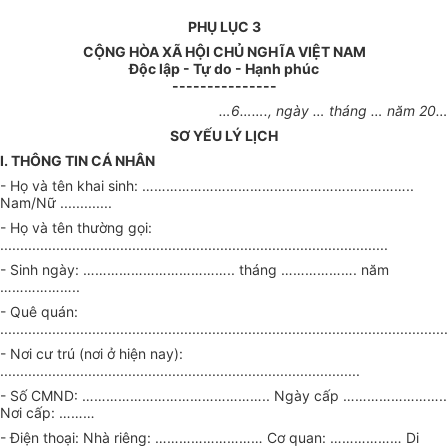
PHỤ LỤC 3
CỘNG HÒA XÃ HỘI CHỦ NGHĨA VIỆT NAM
Độc lập - Tự do - Hạnh phúc
---------------
…6…….
, ngày
…
tháng
…
năm
20…
SƠ YẾU LÝ LỊCH
I. THÔNG TIN CÁ NHÂN
- Họ và tên khai sinh:
…………………………………………………………..
Nam/Nữ
.............
- Họ và tên thường gọi:
.................................................................................................
- Sinh ngày:
………………………………..
tháng
……………….
năm
………………..
- Quê quán:
................................................................................................................
- Nơi cư trú (nơi ở hiện nay):
..........................................................................................
- Số CMND:
………………………………………..
Ngày cấp
……………………..
Nơi cấp:
………
- Điện thoại: Nhà riêng:
………………………
Cơ quan:
………………
Di