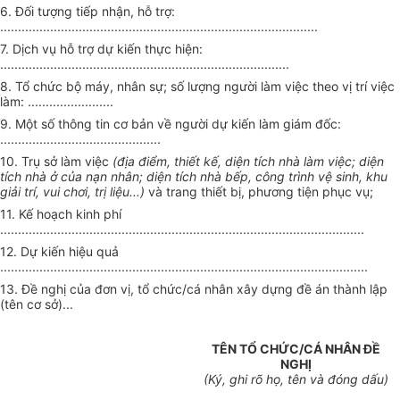
6. Đối tượng tiếp nhận, hỗ trợ:
.........................................................................................
7. Dịch vụ
hỗ trợ
dự kiến thực hiện:
.................................................................................
8. Tổ chức bộ máy, nhân sự; số lượng người làm việc theo vị trí việc
làm: ...
.....................
9. Một số thông tin cơ bản về người dự kiến làm giám đốc:
.............................................
10. Trụ sở làm việc
(địa điểm, thiết kế, diện tích nhà làm việc; diện
tích nhà ở của nạn nhân; diện tích nhà bếp, công trình vệ sinh, khu
giải trí, vui chơi,
tr
ị liệu...)
và trang thiết bị, phương tiện phục vụ;
11. K
ế
hoạch kinh phí
......................................................................................................
12. Dự kiến hiệu quả
.......................................................................................................
13. Đề nghị của đơn vị, tổ chức/cá nhân xây dựng đề án thành lập
(tên cơ sở)...
TÊN TỔ CHỨC/CÁ NHÂN ĐỀ
NGHỊ
(K
ý
, ghi rõ họ, tên và đóng d
ấ
u)