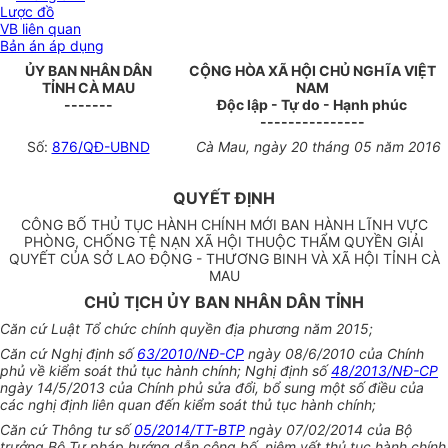
Lược đồ
VB liên quan
Bản án áp dụng
ỦY BAN NHÂN DÂN
CỘNG HÒA XÃ HỘI CHỦ NGHĨA VIỆT
TỈNH CÀ MAU
NAM
-------
Độc lập - Tự do - Hạnh phúc
---------------
Số:
876/QĐ-UBND
Cà Mau
, ngày
20
tháng
05
năm
2016
QUYẾT ĐỊNH
CÔNG BỐ THỦ TỤC HÀNH CHÍNH MỚI BAN HÀNH LĨNH VỰC
PHÒNG, CHỐNG TỆ NẠN XÃ HỘI THUỘC THẨM QUYỀN GIẢI
QUYẾT CỦA SỞ LAO ĐỘNG - THƯƠNG BINH VÀ XÃ HỘI TỈNH CÀ
MAU
CHỦ TỊCH ỦY BAN NHÂN DÂN TỈNH
Căn cứ Luật Tổ chức chính quyền địa phương năm 2015;
Căn cứ Nghị định số
63/2010/NĐ-CP
ngày 08/6/2010 của Chính
phủ về kiểm soát thủ tục hành chính; Nghị định số
48/2013/NĐ-CP
ngày 14/5/2013 của Chính phủ sửa đổi, bổ sung một số điều của
các nghị định liên quan đến kiểm soát thủ tục hành chính;
Căn cứ Thông tư số
05/2014/TT-BTP
ngày 07/02/2014 của Bộ
trưởng Bộ Tư pháp hướng dẫn công bố, niêm yết thủ tục hành chính