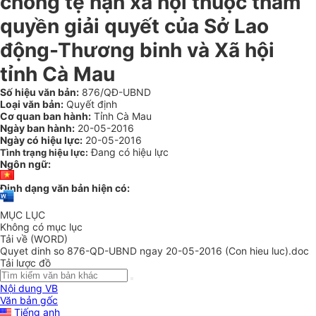
chống tệ nạn xã hội thuộc thẩm
quyền giải quyết của Sở Lao
động-Thương binh và Xã hội
tỉnh Cà Mau
Số hiệu văn bản:
876/QĐ-UBND
Loại văn bản:
Quyết định
Cơ quan ban hành:
Tỉnh Cà Mau
Ngày ban hành:
20-05-2016
Ngày có hiệu lực:
20-05-2016
Đang có hiệu lực
Tình trạng hiệu lực:
Ngôn ngữ:
Định dạng văn bản hiện có:
MỤC LỤC
Không có mục lục
Tải về (WORD)
Quyet dinh so 876-QD-UBND ngay 20-05-2016 (Con hieu luc).doc
Tải lược đồ
Nội dung VB
Văn bản gốc
Tiếng anh