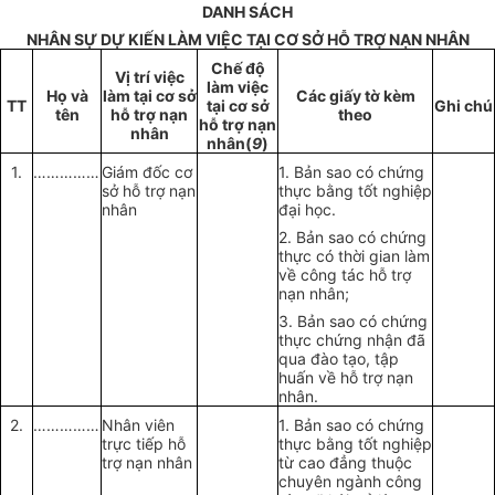
DANH SÁCH
NHÂN SỰ DỰ KIẾN LÀM VIỆC TẠI CƠ SỞ HỖ TRỢ NẠN NHÂN
Chế đ
ộ
Vị trí việc
làm vi
ệ
c
Họ và
làm t
ạ
i cơ sở
Các giấy tờ kèm
TT
t
ạ
i cơ sở
Ghi chú
tên
hỗ tr
ợ
nạn
theo
hỗ tr
ợ
nạn
nhân
nhân(
9
)
1.
……………
Giám đốc cơ
1. Bản sao có chứng
sở hỗ trợ nạn
thực bằng tốt nghiệp
nhân
đại học.
2. Bản sao có chứng
thực có thời gian làm
về công tác hỗ trợ
nạn nhân;
3. Bản sao có chứng
thực chứng nhận đã
qua đào tạo, tập
huấn về hỗ trợ nạn
nhân.
2.
……………
Nhân viên
1. Bản sao có chứng
trực tiếp hỗ
thực bằng tốt nghiệp
trợ nạn nhân
từ cao đẳng thuộc
chuyên ngành công