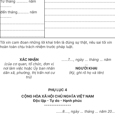
Từ tháng
………..
năm
……………………………………………………………
………..
……………………………………………………………
đến tháng
………..
năm
……………………………………………………………
………..
……………………………………………………………
…………………………………….
……………………………………………………………
…………………………………….
…………………………………….
Tôi xin cam đoan những lời khai trên là đúng sự thật, nêu sai tôi xin
hoàn toàn chịu trách nhiệm trước pháp luật.
XÁC NHẬN
……7….
, ngày
…
tháng
…
năm
(của cơ quan, tổ chức, đơn vị
…
nơi làm việc hoặc Ủy ban nhân
NGƯỜI KHAI
dân xã, phường, thị trấn nơi cư
(Ký, ghi rõ họ và tên)
trú)
PHỤ LỤC 4
CỘNG HÒA XÃ HỘI CHỦ NGHĨA VIỆT NAM
Độc lập - Tự do - Hạnh phúc
---------------
……8….
, ngày
…
tháng
…
năm
20…