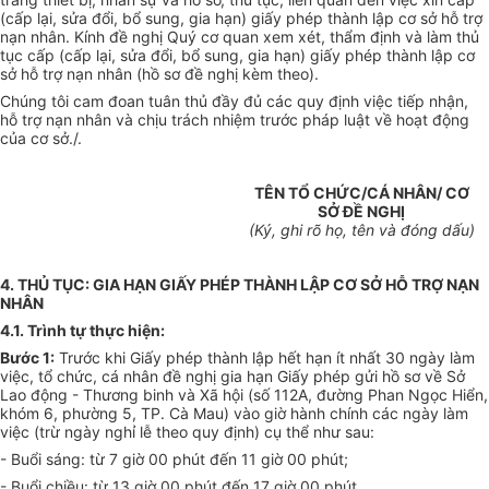
(cấp lại, sửa đổi, bổ sung, gia hạn) giấy phép thành lập cơ sở hỗ trợ
nạn nhân. Kính đề nghị Quý cơ quan xem xét, thẩm định và làm thủ
tục cấp (cấp lại, sửa đổi, bổ sung, gia hạn) giấy phép thành lập cơ
sở hỗ
t
rợ nạn nhân (hồ sơ đề nghị kèm theo).
Chúng tôi cam đoan tuân thủ đầy đủ các quy định việc tiếp nhận,
hỗ trợ
nạn nhân và chịu trách nhiệm trước pháp luật về hoạt động
của cơ sở./.
TÊN TỔ CHỨC/CÁ NHÂN/ CƠ
SỞ ĐỀ NGHỊ
(Ký, ghi rõ họ, tên và đóng dấu)
4. THỦ TỤC: GIA HẠN GIẤY PHÉP THÀNH LẬP CƠ SỞ HỖ TRỢ NẠN
NHÂN
4.1. Trình t
ự
thực hiện
:
Bước 1:
Trước khi Giấy phép thành lập hết hạn ít nhất 30 ngày làm
việc, tổ chức, cá nhân đề nghị gia hạn Giấy phép gửi hồ sơ về Sở
Lao động - Thương binh và Xã hội (số 112A, đường Phan Ngọc Hiển,
khóm 6, phường 5, TP. Cà Mau) vào giờ hành chính các ngày làm
việc (trừ ngày ngh
ỉ
lễ theo quy định) cụ thể như sau:
- Buổi sáng: từ 7 giờ 00 phút đến 11 giờ 00 phút;
- Buổi chiều: từ 13 giờ 00 phút đến 17 giờ 00 phút.