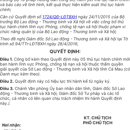
và báo cáo về tình hình, kết quả thực hiện kiểm soát thủ tục hành
chính;
Căn cứ Quyết định số
1724/QĐ-LĐTBXH
ngày 24/11/2015 của Bộ
trưởng Bộ Lao động - Thương binh và Xã hội về việc công bố thủ
tục hành chính lĩnh vực Phòng, chống tệ nạn xã hội thuộc phạm vi
chức năng quản lý của Bộ Lao động - Thương binh và Xã hội;
Theo đề nghị Giám đốc Sở Lao động - Thương binh và Xã hội tại Tờ
trình số 94/TTr-LĐTBXH ngày 28/4/2016,
QUYẾT ĐỊNH:
Điều 1.
Công bố kèm theo Quyết định này 05 thủ tục hành chính mới
ban hành lĩnh vực Phòng, chống tệ nạn xã hội thuộc thẩm quyền
giải quyết của Sở Lao động - Thương binh và Xã hội tỉnh Cà Mau
(có
Danh mục kèm theo).
Điều 2.
Quyết định này có hiệu lực thi hành kể từ ngày ký.
Điều 3.
Chánh Văn phòng
Ủy ban
nhân dân tỉnh, Giám đốc Sở Lao
động - Thương binh và Xã hội, Giám đốc Sở Tư pháp và các tổ
chức, cá nhân có liên quan chịu trách nhiệm thi hành Quyết định
này./.
KT. CHỦ TỊCH
PHÓ CHỦ TỊCH
Nơi nhận: