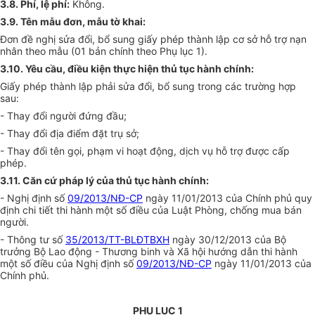
3.8. Phí,
l
ệ phí:
Không.
3.9. Tên mẫu đơn, mẫu tờ khai:
Đơn đề nghị sửa đổi, bổ sung giấy phép thành lập cơ sở hỗ trợ nạn
nhân theo mẫu (01 bản chính theo Phụ lục 1).
3.10. Yêu cầu, điều kiện
thực hiện
thủ tục hành chính:
Giấy phép thành lập phải sửa đổi, bổ sung trong các trường hợp
sau:
- Thay đổi người đứng đ
ầ
u;
- Thay đ
ổ
i địa
điểm
đặt trụ sở;
- Thay đổi tên gọi, phạm vi hoạt động, dịch vụ hỗ trợ được cấp
phép.
3.11. Căn cứ pháp lý của thủ tục hành chính:
- Nghị định số
09/2013/NĐ-CP
ngày 11/01/2013 của Chính phủ quy
định chi tiết thi hành một số điều của Luật Phòng, ch
ố
ng mua bán
người.
- Thông tư số
35/2013/TT-BLĐTBXH
ngày 30/12/2013 của Bộ
trưởng Bộ Lao động - Thương binh và Xã hội hướng dẫn thi hành
một số điều của Nghị định số
09/2013/NĐ-CP
ngày 11/01/2013 của
Chính phủ.
PHỤ LỤC 1