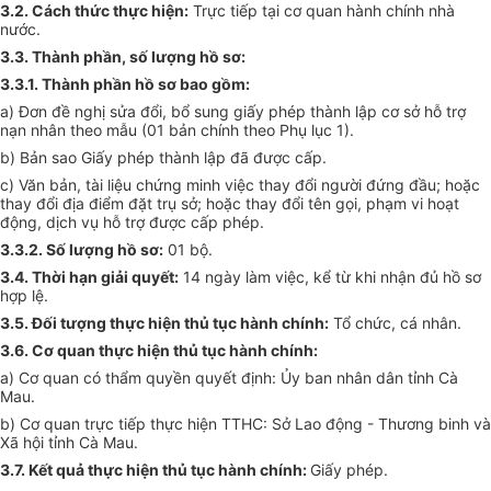
3.2. Cách thức thực hiện:
Trực tiếp tại cơ quan hành chính nhà
nước.
3.3. Thành phần, số lượng hồ sơ:
3.3.1. Thành phần hồ sơ bao gồm:
a) Đơn đề nghị sửa đổi, bổ sung giấy phép thành lập cơ sở hỗ
tr
ợ
nạn nhân theo mẫu (01 bản chính theo Phụ lục 1).
b) Bản sao Giấy phép thành lập đã được cấp.
c) Văn bản, tài liệu chứng minh việc thay đổi người đứng đầu; hoặc
thay đổi địa điểm đặt trụ sở; hoặc thay đổi tên gọi, phạm vi hoạt
động, dịch vụ
hỗ trợ
được cấp phép.
3.3.2. Số
l
ượng hồ sơ:
01 bộ.
3.4. Thời hạn giải quyết:
14 ngày làm việc, kể từ khi nhận đủ hồ sơ
hợp lệ
.
3.5. Đối tượng thực hiện thủ tục hành chính:
Tổ chức, cá nhân.
3.6. Cơ quan thực hiện thủ tục hành chính:
a) Cơ quan có thẩm quyền quyết định:
Ủy ban
nhân dân tỉnh Cà
Mau.
b) Cơ quan trực tiếp thực hiện TTHC: Sở Lao động - Thương binh và
Xã hội tỉnh Cà Mau.
3.7. Kết quả thực hiện thủ tục hành chính:
Giấy phép.