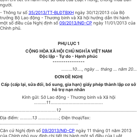
người.
- Thông tư số
35/2013/TT-BLĐTBXH
ngày 30/12/2013 của Bộ
trưởng Bộ Lao động - Thương binh và Xã hội hướng dẫn thi hành
một số điều của Nghị định số
09/2013/NĐ-CP
ngày 11/01/2013 của
Chính phủ.
PHỤ LỤC 1
CỘNG HÒA XÃ HỘI CHỦ NGHĨA VIỆT NAM
Độc lập - Tự do - Hạnh phúc
---------------
………10….
, ngày
…
tháng
…
năm
20…
ĐƠN ĐỀ NGHỊ
Cấp (cấp
l
ại, sửa đổi, bổ sung, gia hạn) giấy phép thành lập cơ sở
hỗ trợ nạn nhân
Kính gửi: Sở Lao động - Thương binh và Xã hội
……….
11
…………………………………….
……………………………………….
12
..............................................................
Địa điểm:
……….
13
……………..
; Điện thoại/fax:
................................................................
Căn cứ Nghị định số
09/2013/NĐ-CP
ngày 11 tháng 01 năm 2013
của Chính phủ quy định chi tiết thi hành một số điều của Luật