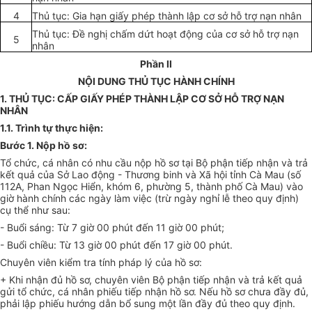
4
Thủ tục: Gia hạn giấy phép thành lập cơ sở hỗ trợ nạn nhân
Thủ tục: Đ
ề
nghị chấm dứt hoạt động của cơ sở hỗ trợ nạn
5
nhân
Phần II
NỘI DUNG THỦ TỤC HÀNH CHÍNH
1. THỦ TỤC: CẤP GIẤY PHÉP THÀNH LẬP CƠ SỞ HỖ TRỢ NẠN
NHÂN
1.
1.
Trình t
ự
thực hiện
:
Bước 1. Nộp hồ sơ:
Tổ chức, cá nhân có nhu cầu nộp hồ sơ tại Bộ phận tiếp nhận và trả
kết quả của Sở Lao động - Thương binh và Xã hội tỉnh Cà Mau (số
112A, Phan Ngọc Hiển, khóm 6, phường 5, thành phố Cà Mau) vào
giờ hành chính các ngày làm việc (trừ ngày nghỉ lễ theo quy định)
cụ thể như sau:
- Buổi sáng: Từ 7 giờ 00 phút đến 11 giờ 00 phút;
- Buổi chiều: Từ 13 giờ 00 phút đến 17 giờ 00 phút.
Chuyên viên kiểm tra tính pháp lý của hồ sơ:
+ Khi nhận đủ hồ sơ, chuyên viên Bộ phận tiếp nhận và trả kết quả
gửi tổ chức, cá nhân phiếu tiếp nhận hồ sơ. N
ế
u hồ sơ chưa đầy đủ,
phải lập phiếu hướng dẫn bổ sung một lần đầy đủ theo quy định.