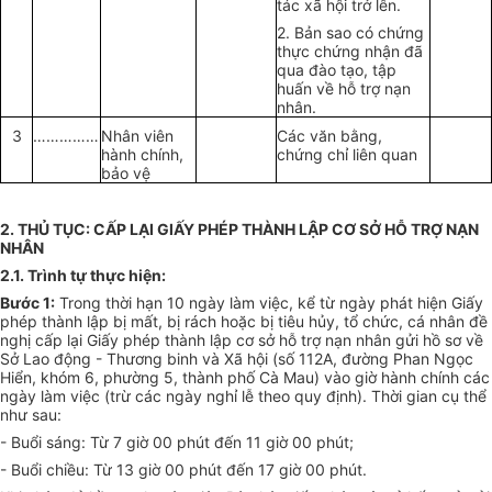
tác xã hội trở lên.
2. Bản sao có chứng
thực chứng nhận đã
qua đào tạo, tập
huấn về hỗ trợ nạn
nhân.
3
……………
Nhân viên
Các văn bằng,
hành chính,
chứng chỉ liên quan
bảo vệ
2. THỦ TỤC: CẤP LẠI GIẤY PHÉP THÀNH LẬP CƠ SỞ HỖ TRỢ NẠN
NHÂN
2.1. Trình t
ự
thực hiện
:
Bước 1:
Trong thời hạn 10 ngày làm việc, kể từ ngày phát hiện Giấy
phép thành lập bị mất, bị rách hoặc bị tiêu hủy, tổ chức, cá nhân đề
nghị cấp lại Giấy phép thành lập cơ sở hỗ trợ nạn nhân gửi hồ sơ về
Sở Lao động - Thương binh và Xã hội (số 112A, đường Phan Ngọc
Hiển, khóm 6, phường 5, thành phố Cà Mau) vào giờ hành chính các
ngày làm việc (trừ các ngày nghỉ lễ theo quy định). Thời gian cụ thể
như sau:
- Buổi sáng: Từ 7 giờ 00 phút đến 11 giờ 00 phút;
- Buổi chiều: Từ 13 giờ 00 phút đến 17 giờ 00 phút.