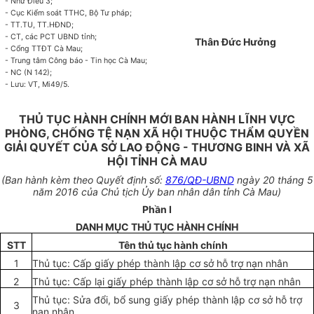
- Như Điều 3;
- Cục Kiểm soát TTHC, Bộ Tư pháp;
- TT.TU, TT.HĐND;
- CT, các PCT UBND
tỉnh
;
Thân Đức Hưởng
- Cổng TTĐT Cà Mau;
- Trung tâm Công báo - Tin học Cà Mau;
- NC (N 142);
- Lưu: VT, M
i
49/5.
THỦ TỤC HÀNH CHÍNH MỚI BAN HÀNH LĨNH VỰC
PHÒNG, CHỐNG TỆ NẠN XÃ HỘI THUỘC THẨM QUYỀN
GIẢI QUYẾT CỦA SỞ LAO ĐỘNG - THƯƠNG BINH VÀ XÃ
HỘI TỈNH CÀ MAU
(Ban hành kèm theo Quyết định số:
876/QĐ-UBND
ngày 20 tháng 5
năm 2016 của Chủ tịch Ủy ban nhân dân tỉnh Cà Mau)
Phần I
DANH MỤC THỦ TỤC HÀNH CHÍNH
STT
Tên thủ t
ụ
c hành chính
1
Thủ tục: Cấp giấy phép thành lập cơ sở hỗ trợ nạn nhân
2
Thủ tục:
C
ấp lại giấy phép thành lập cơ sở hỗ trợ nạn nhân
Thủ tục: Sửa đổi, bổ sung giấy phép thành lập cơ sở hỗ trợ
3
nạn nhân