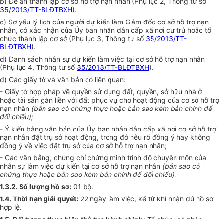
b) Đề án thành lập cơ sở hỗ trợ nạn nhân (Phụ lục 2, Thông tư số
35/2013/TT-BLĐTBXH
).
c) Sơ yếu lý lịch của người dự kiến làm Giám đốc cơ sở hỗ trợ nạn
nhân, có xác nhận của
Ủy ban
nhân dân cấp xã nơi cư trú hoặc
tổ
chức
thành lập cơ sở (Phụ lục 3, Thông tư số
35/2013/TT-
BLĐTBXH
).
d) Danh sách nhân sự dự kiến làm việc tại cơ sở hỗ trợ nạn nhân
(Phụ lục 4, Thông tư số
35/2013/TT-BLĐTBXH
).
đ) Các giấy tờ và văn bản có liên quan:
- Giấy tờ hợp pháp về quyền sử dụng đất, quyền, sở hữu nhà ở
hoặc tài sản gắn liền với đất phục vụ cho hoạt động của cơ sở hỗ trợ
nạn nhân
(bản sao có chứng thực hoặc bản sao kèm bản chính để
đ
ố
i chiếu);
- Ý kiến bằng văn bản của
Ủy ban
nhân dân cấp xã n
ơ
i cơ sở hỗ trợ
nạn nhân đặt trụ sở hoạt động, trong đó nêu rõ đồng ý hay không
đồng ý về việc đặt trụ sở của cơ sở hỗ trợ nạn nhân;
- Các văn bằng, chứng chỉ chứng minh trình độ chuyên môn của
nhân sự làm việc dự kiến tại cơ sở hỗ trợ nạn nhân
(bản sao có
chứng thực hoặc bản sao kèm bản chính để đối chiếu).
1.3.
2
. Số lượng hồ sơ:
01 bộ.
1.4.
Thời
hạn giải quyết:
22 ngày làm việc, kể từ khi nhận đủ hồ sơ
hợp lệ
.