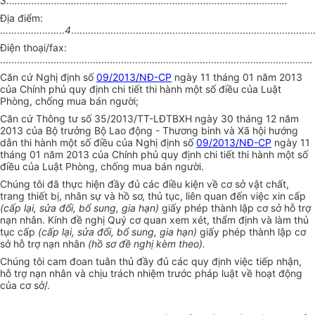
3....................................................................................................
Địa điểm:
…………………..
4
......................................................................................
Điện thoại/fax:
...............................................................................................................
Căn cứ Nghị định số
09/2013/NĐ-CP
ngày 11 tháng 01 năm 2013
của Chính phủ quy định chi tiết thi hành một số điều của Luật
Phòng, chống mua bán người;
Căn cứ Thông tư số 35/2013/TT-LĐTBXH ngày 30 tháng 12 năm
2013 của Bộ trưởng Bộ Lao động - Thương binh và Xã hội hướng
dẫn thi hành một số điều của Nghị định số
09/2013/NĐ-CP
ngày 11
tháng 01 năm 2013 của Chính phủ quy định chi tiết thi hành một số
điều của Luật Phòng, chống mua bán người.
Chúng tôi đã thực hiện đầy đủ các điều kiện về cơ sở vật chất,
trang thiết bị, nhân sự và hồ sơ, thủ tục, liên quan đến việc xin cấp
(cấp lại,
sửa đổi, bổ sung
, gia hạn)
giấy phép thành lập cơ sở hỗ trợ
nạn nhân. Kính đề nghị Quý cơ quan xem xét,
thẩm định
và làm thủ
tục cấp
(cấp lại, sửa đổi, bổ sung, gia hạn)
giấy phép thành lập cơ
sở hỗ trợ nạn nhân
(hồ sơ đề nghị kèm theo).
Chúng tôi cam đoan tuân thủ đầy đủ các quy định việc tiếp nhận,
hỗ trợ nạn nhân và chịu trách nhiệm trước pháp luật về hoạt động
của
cơ sở
/.