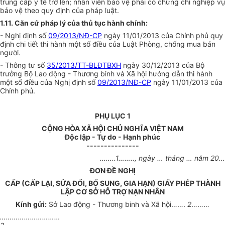
trung cấp y tế trở lên; nhân viên bảo vệ phải có chứng chỉ nghiệp vụ
bảo vệ theo quy định của pháp luật.
1.11. Căn cứ pháp lý của thủ tục hành chính:
- Nghị định số
09/2013/NĐ-CP
ngày 11/01/2013 của Chính phủ quy
định chi tiết thi hành một số điều của Luật Phòng, chống mua bán
người.
- Thông tư số
35/2013/TT-BLĐTBXH
ngày 30/12/2013 của Bộ
trưởng Bộ Lao động - Thương binh và Xã hội hướng dẫn thi hành
một số điều của Nghị định số
09/2013/NĐ-CP
ngày 11/01/2013 của
Chính phủ.
PHỤ LỤC 1
CỘNG HÒA XÃ HỘI CHỦ NGHĨA VIỆT NAM
Độc lập - Tự do - Hạnh phúc
---------------
……..1……..
, ngày
…
tháng
…
năm
20…
ĐƠN ĐỀ NGHỊ
CẤP (CẤP LẠI, SỬA ĐỔI, BỔ SUNG, GIA HẠN) GIẤY PHÉP THÀNH
LẬP CƠ SỞ HỖ TRỢ NẠN NHÂN
Kính gửi:
Sở Lao động - Thương binh và Xã hội
…….
2
………
…………………………