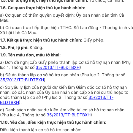
1.5. Đối tượng thực hiện thủ tục hành chính:
Tổ chức, cá nhân.
1.6. Cơ quan thực hiện thủ tục hành chính:
a) Cơ quan có thẩm quyền quyết định:
Ủy ban
nhân dân tỉnh Cà
Mau.
b) Cơ quan trực tiếp thực hiện T
T
HC: Sở Lao động - Thương binh và
Xã hội tỉnh Cà Mau.
1.7. Kết quả thực hi
ệ
n thủ tục hành chính:
Giấy phép.
1.8. Phí, lệ phí:
Không.
1.9. Tên mẫu đơn, mẫu tờ khai:
a) Đơn đề nghị cấp Giấy phép thành lập cơ sở hỗ trợ nạn nhân (Phụ
lục 1, Thông tư số
35/2013/TT-BLĐTBXH
)
b) Đề án thành lập cơ sở hỗ trợ nạn nhân (Phụ lục 2, Thông tư số
35/2013/TT-BLĐTBXH
).
c) Sơ yếu lý lịch của người dự kiến làm Giám đốc cơ sở hỗ trợ nạn
nhân, có xác nhận của
Ủy ban
nhân dân cấp xã nơi cư trú hoặc
tổ
chức
thành lập cơ sở (Phụ lục 3, Thông tư số
35/2013/TT-
BLĐTBXH
).
d) Danh sách nhân sự dự kiến làm việc tại cơ sở hỗ trợ nạn nhân
(Phụ lục 4, Thông tư số
35/2013/TT-BLĐTBXH
)
1.10. Yêu cầu, điều ki
ệ
n
thực hiện
thủ t
ụ
c hành chính:
Điều kiện thành lập cơ sở hỗ trợ nạn nhân: