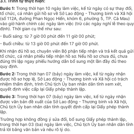
3.1. Trình t
ự
thực hiện
:
Bước 1:
Trong thời hạn 10 ngày làm việc, kể từ ngày có sự thay đổi,
tổ chức, cá nhân gửi hồ sơ về Sở Lao động - Thương binh và Xã hội
(số 112A, đường Phan Ngọc Hiển, khóm 6, phường 5, TP. Cà Mau)
vào giờ hành chính các ngày làm việc (trừ các ngày nghỉ lễ theo quy
định). Thời gian cụ thể như sau:
- Buổi sáng: từ 7 giờ 00 phút đến 11 giờ 00 phút;
- Buổi chiều: từ 13 giờ 00 phút đến 17 giờ 00 phút.
Khi nhận đủ hồ sơ, chuyên viên Bộ phận tiếp nhận và trả kết quả gửi
tổ chức, cá nhân phiếu tiếp nhận hồ sơ. Nếu hồ sơ chưa đủ, chưa
đúng thì lập ngay phiếu hướng dẫn bổ sung một lần đầy đủ theo
quy định.
Bước 2:
Trong thời hạn 07 (bảy) ngày làm việc, kể từ ngày nhận
được hồ sơ hợp lệ, Sở Lao động - Thương binh và Xã hội có trách
nhiệm thẩm định, trình Chủ tịch
Ủy ban
nhân dân tỉnh xem xét,
quyết định việc cấp lại Giấy phép thành lập.
Bước 3:
Trong thời hạn 07 (bảy) ngày làm việc, kể từ ngày nhận
được văn bản đề xuất của Sở Lao động - Thương binh và Xã hội,
Chủ tịch
Ủy ban
nhân dân tỉnh quyết định cấp lại Giấy phép thành
lập.
Trường hợp không đồng ý sửa đổi, bổ sung Giấy phép thành lập,
tr
ong thời hạn 03 (ba) ngày làm việc, Chủ tịch
Ủ
y ban nhân dân tỉnh
trả lời bằng văn bản và nêu rõ lý do.