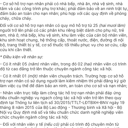
- Cơ sở hỗ trợ nạn nhân phải có nhà bếp, nhà ăn, nhà vệ sinh, nhà
tắm và các công trình phụ trợ khác; phải đảm bảo về an ninh trật tự,
đảm bảo an toàn cho nạn nhân;
phù hợp
với các quy định về phòng
cháy, chữa cháy.
Đối với cơ sở hỗ trợ nạn nhân có quy mô hỗ trợ từ 25
(hai mươi l
ă
m)
người trở lên phải có các phân khu riêng biệt dành cho phụ nữ, trẻ
em, nhà ở, nhà bếp, khu vệ sinh, khu làm việc của cán bộ nhân viên,
khu sinh hoạt chung, hệ thống cấp,
thoát
nước, điện, đường đi
n
ội
bộ, trang thiết bị y tế, cơ số thuốc tối thiểu phục vụ cho sơ cứu, cấp
cứu khi cần thiết.
*
Điều
kiện
về nhân sự:
- Có ít nhất 05
(năm)
nhân viên, trong đó 02
(hai)
nhân viên có trình
độ từ cao đẳng trở lên thuộc chuyên ngành công tác xã hội.
- Có ít nhất 01
(một)
nhân viên chuyên trách.
Trường hợp
cơ sở hỗ
trợ nạn nhân có sử dụng người làm kiêm nhiệm thì phải đăng ký giờ
làm việc cụ thể để đảm bảo an ninh, an toàn cho cơ sở và nạn nhân;
- Nhân viên trực tiếp làm công tác hỗ trợ nạn nhân phải đáp ứng
tiêu chuẩn nghiệp vụ ngạch công tác xã hội viên trở lên theo quy
định tại Thông tư liên tịch số 30/2015/TTLT-LĐTBXH-BNV ngày 19
tháng 8 năm 2015 của Bộ Lao động - Thương binh và Xã hội - Bộ
Nội vụ Quy định mã số và tiêu
chuẩn
chức danh nghề nghiệp viên
chức chuyên ngành công tác xã hội;
- Đối với nhân viên y tế
(nếu có)
phải có trình độ chuyên môn từ