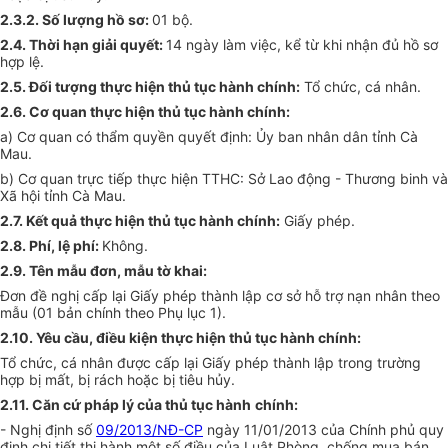
2.3.2. S
ố
lượng hồ sơ:
01 bộ.
2.4. Thời hạn giải quyết:
14 ngày làm việc, kể từ khi nhận đủ hồ sơ
hợp lệ.
2.5. Đối tượng thực hiện thủ tục hành chính:
Tổ chức, cá nhân.
2.6. Cơ quan thực hiện thủ tục hành chính:
a) Cơ quan có thẩm quyền quyết định:
Ủy ban
nhân dân tỉnh Cà
Mau.
b) Cơ quan trực tiếp thực hiện TTHC: Sở Lao động - Thương binh và
Xã hội tỉnh Cà Mau.
2.7. Kết quả thực hiện thủ tục hành chính:
Giấy phép.
2.8. Phí, lệ phí:
Không.
2.9. Tên mẫu đơn, mẫu tờ khai:
Đơn đề nghị cấp lại Giấy phép thành lập cơ sở hỗ trợ nạn nhân theo
mẫu (01 bản chính theo Phụ lục 1).
2.10. Yê
u
cầu, điều kiện
thực hiện
thủ tục hành chính:
Tổ chức, cá nhân được cấp lại Giấy phép thành lập trong trường
hợp
bị mất, bị rách hoặc bị tiêu hủy.
2.11. Căn cứ pháp lý của thủ tục hành
chính:
- Nghị định số
09/2013/NĐ-CP
ngày 11/01/2013 của Chính phủ quy
định chi tiết thi hành một số điều của Luật Phòng, chống mua bán