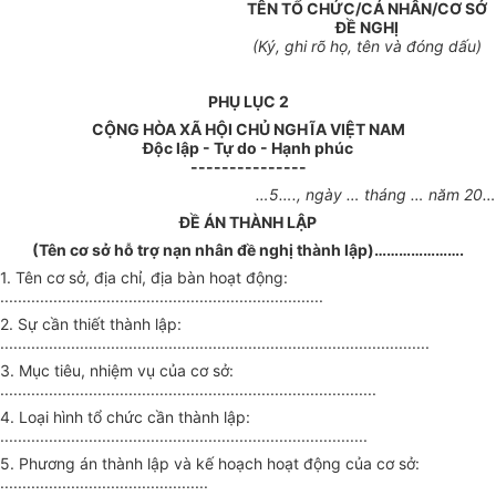
TÊN TỔ CHỨC/CÁ NHÂN/CƠ SỞ
ĐỀ NGHỊ
(K
ý
, ghi rõ họ, tên và đóng d
ấ
u)
PHỤ LỤC 2
CỘNG HÒA XÃ HỘI CHỦ NGHĨA VIỆT NAM
Độc lập - Tự do - Hạnh phúc
---------------
…
5
….
, ngày
…
tháng
…
năm
20…
ĐỀ ÁN THÀNH LẬP
(Tên cơ sở hỗ trợ nạn nhân đề nghị thành lập)
………………….
1. Tên c
ơ
sở, địa chỉ, địa bàn hoạt động:
.........................................................................
2. Sự cần thiết thành lập:
.................................................................................................
3. Mục tiêu, nhiệm vụ của cơ sở:
.....................................................................................
4. Loại hình tổ chức cần thành lập:
...................................................................................
5. Phương án thành lập và kế hoạch hoạt động của cơ sở:
...............................................