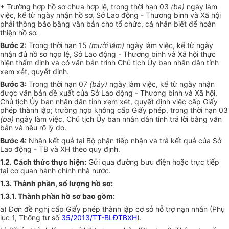
+ Trường hợp hồ sơ chưa hợp lệ, trong thời hạn 03
(ba)
ngày làm
việc, kể từ ngày nhận hồ sơ, Sở Lao động - Thương binh và Xã hội
phải thông báo bằng văn bản cho
tổ chức
, cá nhân biết để hoàn
thiện hồ sơ.
Bước 2:
Trong thời hạn 15
(mười lăm)
ngày làm việc, kể từ ngày
nhận đủ hồ sơ hợp lệ, Sở Lao động - Thương binh và Xã hội thực
hiện thẩm định và có văn bản tr
ì
nh Chủ tịch
Ủy ban
nhân dân tỉnh
xem xét, quyết định.
Bước 3:
Trong thời hạn 07
(bảy)
ngày làm việc, kể từ ngày nhận
được văn bản đề xuất của Sở Lao động - Thương binh và Xã hội,
Chủ tịch
Ủy ban
nhân dân tỉnh xem xét, quyết định việc cấp Giấy
phép thành lập; trường hợp không cấp Giấy phép, trong thời hạn 03
(ba)
ngày làm việc, Chủ tịch
Ủy ban
nhân dân tỉnh trả lời bằng văn
bản và nêu rõ lý do.
Bước 4:
Nhận kết quả tại Bộ phận tiếp nhận và trả kết quả của Sở
Lao động - TB và XH theo quy định.
1.
2
. Cách thức thực hiện:
Gửi qua đường bưu điện hoặc trực tiếp
tại cơ quan hành chính nhà nước.
1.
3
. Thành phần, số lượng hồ sơ:
1.
3
.1. Thành phần hồ sơ bao gồm:
a) Đơn đề nghị cấp Giấy phép thành lập cơ sở hỗ trợ nạn nhân (Phụ
lục 1, Thông tư s
ố
35/2013/TT-BLĐTBXH
).