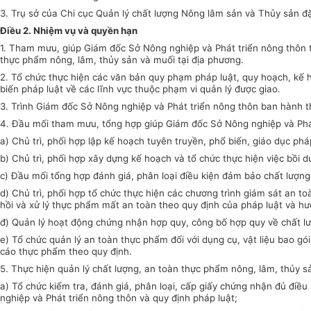
3. Trụ sở của Chi cục Quản lý chất lượng Nông lâm sản và Th
ủy
sản đặ
Điều 2. Nhiệm vụ và quyền hạn
1. Tham mưu, giúp Giám đốc Sở Nông nghiệp và Phát triển nông thôn t
thực phẩm nông, lâm, thủy sản và muối tại địa phương.
2. Tổ chức thực hiện các văn bản quy phạm pháp luật, quy hoạch, kế ho
biến pháp luật về các lĩnh vực thuộc phạm vi quản lý được giao.
3. Trình Giám đốc Sở Nông nghiệp và Phát triển nông thôn ban hành t
4. Đầu mối tham mưu, tổng hợp giúp Giám đốc Sở Nông nghiệp và Phát
a) Chủ trì, phối hợp lập kế hoạch tuyên truyền, phổ biến, giáo dục ph
b) Chủ trì, phối hợp xây dựng kế hoạch và tổ chức thực hiện việc bồi 
c) Đầu mối tổng hợp đánh giá, phân loại điều kiện đảm bảo chất lượn
d) Chủ trì, phối hợp tổ chức thực hiện các chương trình giám sát an 
hồi và xử lý thực phẩm mất an toàn theo quy định của pháp luật và 
đ) Quản lý hoạt động chứng nhận hợp quy, công bố hợp quy về chất lư
e) Tổ chức quản lý an toàn thực phẩm đối với dụng cụ, vật liệu bao g
cáo thực phẩm theo quy định.
5. Thực hiện quản lý chất lượng, an toàn thực phẩm nông, lâm, thủy s
a) Tổ chức kiểm tra, đánh giá, phân loại, cấp giấy chứng nhận đủ đi
nghiệp và Phát triển nông thôn và quy định pháp luật;