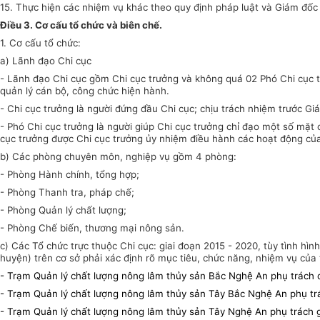
15. Thực hiện các nhiệm vụ khác theo quy định pháp luật và Giám đốc
Điều 3. Cơ cấu tổ chức và biên chế.
1. Cơ cấu tổ chức:
a) Lãnh đạo Chi cục
- Lãnh đạo Chi cục gồm Chi cục trưởng và không quá 02 Phó Chi cục t
quản lý cán bộ, công chức hiện hành.
- Chi cục trưởng là người đứng đầu Chi cục; chịu trách nhiệm trước G
- Phó Chi cục trưởng là người giúp Chi cục trưởng chỉ đạo một số mặt
cục trưởng được Chi cục trưởng ủy nhiệm điều hành các hoạt động của
b) Các phòng chuyên môn, nghiệp vụ gồm 4 phòng:
- Phòng Hành chính, tổng hợp;
- Phòng T
hanh tra
, p
háp chế;
- Phòng Quản lý chất lượng
;
- Phòng Chế biến, thương mại nông sản
.
c) Các Tổ chức trực thuộc Chi cục: giai đoạn 2015 - 2020, tùy tình hì
huyện)
trên cơ sở phải xác định rõ mục tiêu, chức năng, nhiệm vụ củ
-
Trạm Quản lý chất lượng nông lâm thủy sản Bắc Nghệ An phụ trách địa
-
Trạm Quản lý chất lượng nông lâm thủy sản Tây Bắc Nghệ An phụ trách g
-
Trạm Quản lý chất lượng nông lâm thủy sản Tây Nghệ An phụ trách g