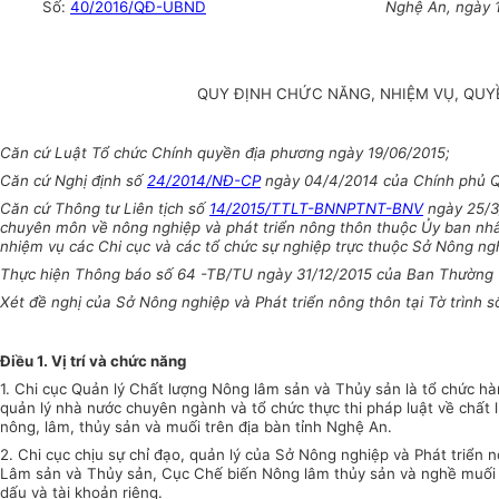
Số:
40/2016/QĐ-UBND
Nghệ An, ngày 
QUY ĐỊNH CHỨC NĂNG, NHIỆM VỤ, QUY
Căn cứ Luật Tổ chức Chính quyền địa phương ngày 19/06/2015;
Căn cứ Nghị định số
24/2014/NĐ-CP
ngày 04/4/2014 của Chính phủ Qu
Căn cứ Thông tư Liên tịch số
14/2015/TTLT-BNNPTNT-BNV
ngày 25/3/
chuyên môn về nông nghiệp và phát triển nông thôn thuộc Ủy ban nhâ
nhiệm vụ các Chi cục và các tổ chức sự nghiệp trực thuộc Sở Nông ngh
Thực hiện Thông báo số 64 -TB/TU ngày 31/12/2015 của Ban Thường v
Xét đề nghị của Sở Nông nghiệp và Phát triển nông thôn tại Tờ trình
Điều 1. Vị trí và chức năng
1. Chi cục Quản lý Chất lượng Nông lâm sản và Thủy sản là tổ chức h
quản lý nhà nước chuyên ngành và tổ chức thực thi pháp luật về chất 
nông, lâm, thủy sản và muối trên địa bàn tỉnh Nghệ An.
2. Chi cục chịu sự chỉ đạo, quản lý của Sở Nông nghiệp và Phát triển
Lâm sản và Thủy sản, Cục Chế biến Nông lâm thủy sản và nghề muối 
dấu và tài khoản riêng.