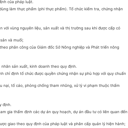
ịnh của pháp luật.
g dùng làm thực phẩm (phi thực phẩm). Tổ chức kiểm tra, chứng nhận
n với vùng nguyên liệu, sản xuất và thị trường sau khi được cấp có
 sản và muối;
uối theo phân công của Giám đốc Sở Nông nghiệp và Phát triển nông
á nhân sản xuất, kinh doanh theo quy định.
tỉnh chỉ định tổ chức được quyền chứng nhận sự phù hợp với quy chuẩn
iếu nại, tố cáo, phòng chống tham nhũng, xử lý vi phạm thuộc thẩm
y định.
Tham gia thẩm định các dự án quy hoạch, dự án đầu tư có liên quan đến
c được giao theo quy định của pháp luật và phân cấp quản lý hiện hành;