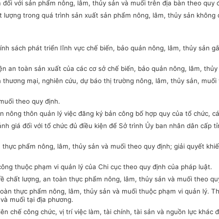
m đối với sản phẩm nông, lâm, th
ủy
sản và muối trên địa bàn theo quy đ
hất lượng trong quá trình sản xuất sản phẩm nông, lâm, thủy sản khôn
ính sách phát triển lĩnh vực chế biến, bảo quản nông, lâm, thủy sản gắ
iện an toàn sản xuất của các cơ sở chế biến, bảo quản nông, lâm, thủy
tiến thương mại, nghiên cứu, dự báo thị trường nông, lâm, thủy sản, m
muối theo quy định.
iển nông thôn quản lý việc đăng ký bản công bố hợp quy của tổ chức, c
nh giá đối với tổ chức đủ điều kiện để Sở trình Ủy ban nhân dân cấp 
n thực phẩm nông, lâm, thủy sản và muối theo quy định; giải quyết kh
công thuộc phạm vi quản lý của Chi cục theo quy định của pháp luật.
 về chất lượng, an toàn thực phẩm nông, lâm, thủy sản và muối theo qu
n toàn thực phẩm nông, lâm, thủy sản và muối thuộc phạm vi quản lý. 
và muối tại địa phương.
iên chế công chức, vị trí việc làm, tài chính, tài sản và nguồn lực khá