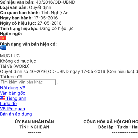
Số hiệu văn bản:
40/2016/QĐ-UBND
Loại văn bản:
Quyết định
Cơ quan ban hành:
Tỉnh Nghệ An
Ngày ban hành:
17-05-2016
Ngày có hiệu lực:
27-05-2016
Đang có hiệu lực
Tình trạng hiệu lực:
Ngôn ngữ:
Định dạng văn bản hiện có:
MỤC LỤC
Không có mục lục
Tải về (WORD)
Quyet dinh so 40-2016_QD-UBND ngay 17-05-2016 (Con hieu luc).
Tải lược đồ
Nội dung VB
Văn bản gốc
Tiếng anh
Lược đồ
VB liên quan
Bản án áp dụng
ỦY BAN NHÂN DÂN
CỘNG HÒA XÃ HỘI CHỦ NG
TỈNH NGHỆ AN
Độc lập - Tự do - H
-------
--------------