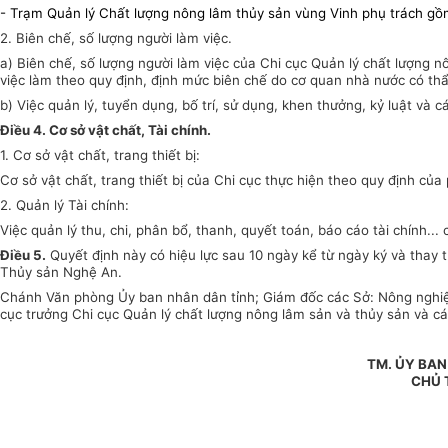
-
Trạm Quản lý Chất lượng nông lâm thủy sản vùng Vinh phụ trách 
2. Biên chế, số lượng người làm việc.
a) Biên chế, số lượng người làm việc của Chi cục
Quản lý chất lượng n
việc làm theo quy định, định mức biên chế do cơ quan nhà nước có th
b) Việc quản lý, tuyển dụng, bố trí, sử dụng, khen thưởng, kỷ luật và 
Điều 4. Cơ sở vật chất, Tài chính.
1. Cơ sở vật chất, trang thiết bị:
Cơ sở vật chất, trang thiết bị của Chi cục thực hiện theo quy định của 
2. Quản lý Tài chính:
Việc quản lý thu, chi, phân bổ, thanh, quyết toán, báo cáo tài chính..
Điều 5.
Quyết định này có hiệu lực sau 10 ngày kể từ ngày ký và
thay 
Thủy sản Nghệ An.
Chánh Văn phòng
Ủy ban
nhân dân tỉnh; Giám đốc các Sở: Nông nghiệp
cục trưởng Chi cục
Quản lý chất lượng nông lâm sản và thủy sản và cá
TM. ỦY BA
CHỦ 