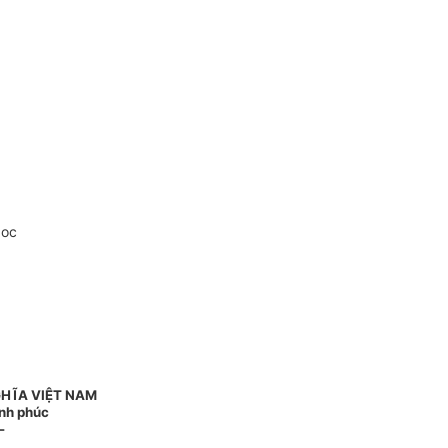
doc
HĨA VIỆT NAM
ạnh phúc
-