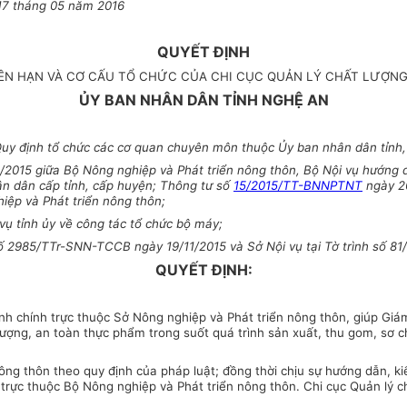
17 tháng 05 năm 2016
QUYẾT ĐỊNH
ỀN HẠN VÀ CƠ CẤU TỔ CHỨC CỦA CHI CỤC QUẢN LÝ CHẤT LƯỢN
ỦY BAN NHÂN DÂN TỈNH NGHỆ AN
y định tổ chức các cơ quan chuyên môn thuộc Ủy ban nhân dân tỉnh, 
2015 giữa Bộ Nông nghiệp và Phát triển nông thôn, Bộ Nội vụ hướng 
n dân cấp tỉnh, cấp huyện; Thông tư số
15/2015/TT-BNNPTNT
ngày 26
iệp và Phát triển nông thôn;
ụ tỉnh ủy về công tác tổ chức bộ máy;
 số 2985/TTr-SNN-TCCB ngày 19/11/2015 và Sở Nội vụ tại Tờ trình số 
QUYẾT ĐỊNH:
ành chính trực thuộc Sở Nông nghiệp và Phát triển nông thôn, giúp G
lượng, an toàn thực phẩm trong suốt quá trình sản xuất, thu gom, sơ c
 nông thôn theo quy định của pháp luật; đồng thời chịu sự hướng dẫn,
trực thuộc Bộ Nông nghiệp và Phát triển nông thôn.
Chi cục Quản lý 