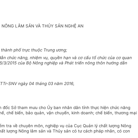
G NÔNG LÂM SẢN VÀ THỦY SẢN NGHỆ AN
thành phố trực thuộc Trung ương;
dẫn chức năng, nhiệm vụ, quyền hạn và cơ cấu tổ chức của cơ quan
/3/2015 của Bộ Nông nghiệp và Phát triển nông thôn hướng dẫn
81/TTr-SNV ngày 04 tháng 03 năm 2016,
iám đốc Sở tham mưu cho Ủy ban nhân dân tỉnh thực hiện chức năng
hế, chế biến, bảo quản, vận chuyển, kinh doanh; chế biến, thương mại
 kiểm tra về chuyên môn, nghiệp vụ của Cục Quản lý chất lượng Nông
chất lượng Nông lâm sản và Th
ủy
sản có tư cách pháp nhân, có con