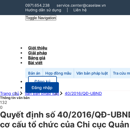
0971.654.238
service.center@caselaw.vn
Hướng dẫn sử dụng
|
Liên hệ
Toggle Navigation
Giới thiệu
Giải pháp
Bảng giá
Bài viết
Bản án
Hợp đồng mẫu
Văn bản pháp luật
Tra cứu 
Đăng ký
Đăng nhập
Trang chủ
Văn bản pháp luật
40/2016/QĐ-UBND
Thông tin văn bản
132
0
Quyết định số 40/2016/QĐ-UBND 
cơ cấu tổ chức của Chi cục Quản