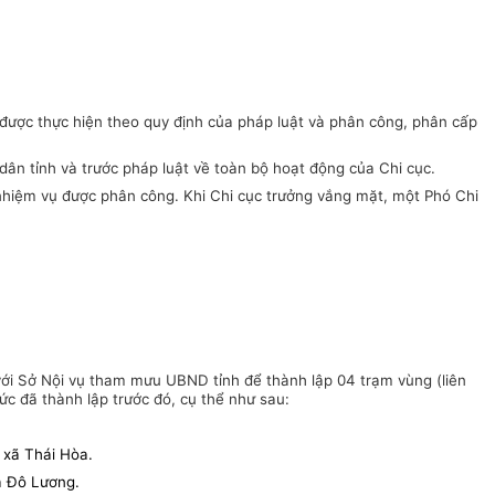
 được thực hiện theo quy định của pháp luật và phân công, phân cấp
dân tỉnh và trước pháp luật về toàn bộ hoạt động của Chi cục.
ề nhiệm vụ được phân công. Khi Chi cục trưởng vắng mặt, một Phó Chi
p với Sở Nội vụ tham mưu UBND tỉnh để thành lập 04 trạm vùng (liên
ức đã thành lập trước đó, cụ thể như
sau:
ã Thái Hòa.
à Đô Lương.