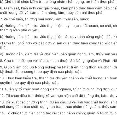
b) Chủ trì tổ chức kiểm tra, chứng nhận chất lượng, an toàn thực phẩ
6. Giám sát, kiến nghị các giải pháp, biện pháp thực hiện đảm bảo c
chất lượng đối với sản phẩm nông, lâm, th
ủy
sản phi thực phẩm.
7. Về chế biến, thương mại nông, lâm, thủy sản, muối:
a) Hướng dẫn, kiểm tra việc thực hiện quy hoạch, kế hoạch, cơ chế, ch
thẩm quyền phê duyệt;
b) Hướng dẫn, kiểm tra việc thực hiện các quy trình công nghệ, điều k
c) Chủ trì, phối hợp với các đơn vị liên quan thực hiện công tác xúc 
thôn;
d) Hướng dẫn, kiểm tra về chế biến, bảo quản nông, lâm, thủy sản và 
8. Chủ trì, phối hợp với các cơ quan thuộc Sở Nông nghiệp và Phát tr
9. Giúp Giám đốc Sở Nông nghiệp và Phát triển nông thôn lựa chọn, đá
kỹ thuật địa phương theo quy định của pháp luật.
10. Thực hiện kiểm tra, thanh tra chuyên ngành về chất lượng, an toà
quyền theo quy định của pháp luật.
11. Quản lý tổ chức hoạt động kiểm nghiệm, tổ chức cung ứng dịch vụ 
12. Tổ chức điều tra, thống kê và thực hiện chế độ thông tin, báo cáo
13. Đề xuất các chương trình, dự án đầu tư về lĩnh vực chất lượng, a
nội dung đảm bảo chất lượng, an toàn thực phẩm nông, lâm, thủy sản 
14. Tổ chức thực hiện công tác cải cách hành chính; quản lý tổ chức, b