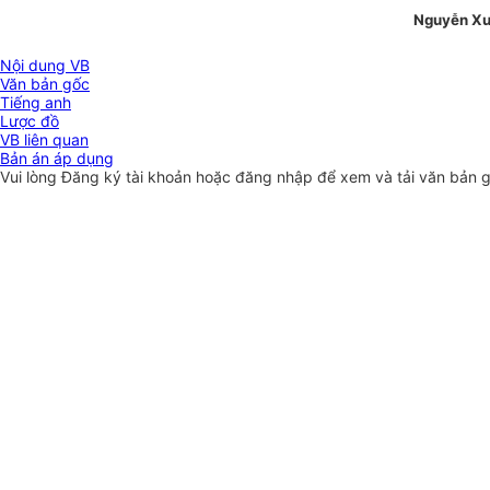
Nguyễn Xu
Nội dung VB
Văn bản gốc
Tiếng anh
Lược đồ
VB liên quan
Bản án áp dụng
Vui lòng
Đăng ký
tài khoản hoặc
đăng nhập
để xem và tải văn bản 