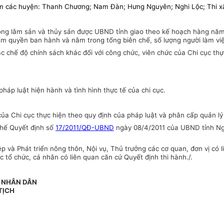
gồm các huyện: Thanh Chương; Nam Đàn; Hưng Nguyên; Nghi Lộc; Thi xã
ông lâm sản và thủy sản
được UBND tỉnh giao theo kế hoạch hàng năm, 
ẩm quyền ban hành và nằm trong tổng biên chế, số lượng người làm vi
các chế độ chính sách khác đối với công chức, viên chức của Chi cục th
pháp luật hiện hành và tình hình thực tế của chi cục.
. của Chi cục thực hiện theo quy định của pháp luật và phân cấp quản lý
thế Quyết định số
17/2011/QĐ-UBND
ngày 08/4/2011 của UBND tỉnh Ngh
 và Phát triển nông thôn, Nội vụ, Thủ trưởng các cơ quan, đơn vị có l
c tổ chức, cá nhân có liên quan
căn cứ Quyết định thi hành./.
N NHÂN DÂN
TỊCH