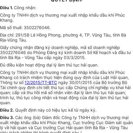
Điều 1.
Công nhận:
Công ty TNHH dịch vụ thương mại xuất nhập khẩu dầu khí Phúc
Khang.
Mã số thuế: 3502276046.
Địa chỉ: 291/5B Lê Hồng Phong, phường 4, TP. Vũng Tàu, tỉnh Bà
Rịa-Vũng Tàu.
Giấy chứng nhận đăng ký doanh nghiệp, mã số doanh nghiệp
3502276046 do Phòng Đăng ký kinh doanh Sở Kế hoạch và đầu tư
tỉnh Bà Rịa - Vũng Tàu cấp ngày 03/3/2015.
Đủ điều kiện hoạt động đại lý làm thủ tục hải quan.
Công ty TNHH dịch vụ thương mại xuất nhập khẩu dầu khí Phúc
Khang có trách nhiệm thực hiện đúng quy định của Luật Hải quan,
Thông tư số
12/2015/TT-BTC
ngày 30/01/2015 của Bộ trưởng Bộ
Tài chính quy định chi tiết thủ tục cấp Chứng chỉ nghiệp vụ khai hải
quan; cấp và thu hồi mã số nhân viên đại lý làm thủ tục hải quan;
trình tự, thủ tục công nhận và hoạt động của đại lý làm thủ tục hải
quan.
Điều 2.
Quyết định này có hiệu lực kể từ ngày ký.
Điều 3.
Các ông (bà) Giám đốc Công ty TNHH dịch vụ thương mại
xuất nhập khẩu dầu khí Phúc Khang, Cục trưởng Cục Giám sát quản
lý về hải quan và Cục trưởng Cục Hải quan tỉnh Bà Rịa - Vũng Tàu
chịu trách nhiệm thi hành quyết định này./.