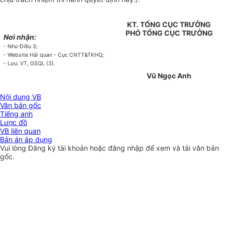
KT. TỔNG CỤC TRƯỞNG
PHÓ TỔNG CỤC TRƯỞNG
Nơi nhận:
-
Như Điề
u
3;
-
Website Hải quan - Cục CNTT&TKHQ;
- Lưu: VT, GSQL (3).
Vũ Ngọc Anh
Nội dung VB
Văn bản gốc
Tiếng anh
Lược đồ
VB liên quan
Bản án áp dụng
Vui lòng
Đăng ký
tài khoản hoặc
đăng nhập
để xem và tải văn bản
gốc.