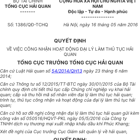
BỘ TÀI CHÍNH
CỘNG HÒA XÃ HỘI CHỦ NGHĨA VIỆT
T
Ổ
NG CỤC HẢI QUAN
NAM
-------
Độc lập - Tự do - Hạnh phúc
---------------
Số:
1
3
86
/QĐ-TCHQ
Hà Nội,
ngày 1
6
tháng
05
năm 2016
QUYẾT ĐỊNH
VỀ VIỆC CÔNG NHẬN HOẠT ĐỘNG ĐẠI LÝ LÀM THỦ TỤC HẢI
QUAN
TỔNG CỤC TRƯỞNG TỔNG CỤC HẢI QUAN
Căn cứ Luật
Hải
q
u
an s
ố
54/2014/QH13
ngày 23 tháng 6 năm
2014;
Căn cứ Thông tư s
ố 1
2/2015/TT-BTC ngày 30/01/2015 của Bộ Tài
chính quy định ch
i
tiế
t
thủ tục cấp Chứng chỉ nghiệp vụ khai hải
quan; cấp và thu hồi mã số nhân viên đại lý làm thủ tục hải quan;
trình tự, thủ tục công nhận và hoạt động của đại lý làm thủ tục hải
quan;
Căn cứ hồ sơ đề nghị công nhận đại lý làm thủ tục hải quan gửi kèm
công văn số 050516/HQVT-PKL ngày 05/5/2016 của Công ty
TNHH dịch vụ thương mại xuất nhập khẩu dầu khí Phúc Khang;
Xét đề nghị của Cục trưởng Cục Giám sát quản lý về hải quan,
QUYẾT ĐỊNH: