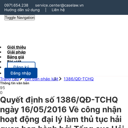
0971.654.238
service.center@caselaw.vn
Hướng dẫn sử dụng
|
Liên hệ
Toggle Navigation
Giới thiệu
Giải pháp
Bảng giá
Bài viết
Đăng ký
Đăng nhập
Trang chủ
Văn bản pháp luật
1386/QĐ-TCHQ
Thông tin văn bản
95
0
Quyết định số 1386/QĐ-TCHQ
ngày 16/05/2016 Về công nhận
hoạt động đại lý làm thủ tục hải