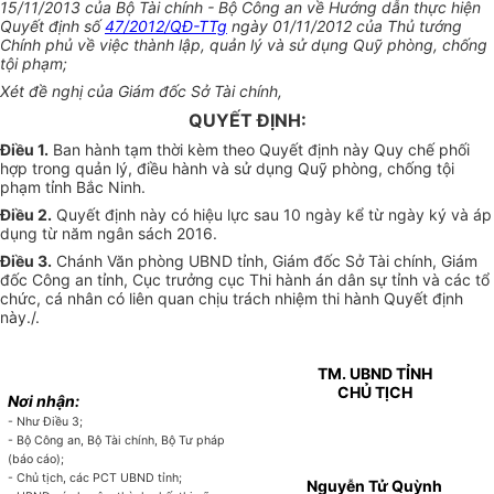
15/11/2013 của Bộ Tài chính - Bộ Công an về Hướng dẫn thực hiện
Quyết định số
47/2012/QĐ-TTg
ngày 01/11/2012 của Thủ tướng
Chính phủ về việc thành lập, quản lý và sử dụng Quỹ phòng, chống
tội phạm;
Xét đề nghị của Giám đốc Sở Tài chính,
QUYẾT ĐỊNH:
Điều 1.
Ban hành tạm thời kèm theo Quyết định này Quy chế phối
hợp trong quản lý, điều hành và sử dụng Quỹ phòng, chống tội
phạm tỉnh Bắc Ninh.
Điều 2.
Quyết định này có hiệu lực sau 10 ngày kể từ ngày ký và áp
dụng từ năm ngân sách 2016.
Điều 3.
Chánh Văn phòng UBND tỉnh, Giám đốc Sở Tài chính, Giám
đốc Công an tỉnh, Cục trưởng cục Thi hành án dân sự tỉnh và các tổ
chức, cá nhân có liên quan chịu trách nhiệm thi hành Quyết định
này./.
TM. UBND TỈNH
CHỦ TỊCH
Nơi nhận:
- Như Điều 3;
- Bộ Công an, Bộ Tài chính, Bộ Tư pháp
(báo cáo);
- Chủ tịch, các PCT UBND tỉnh;
Nguyễn Tử Quỳnh