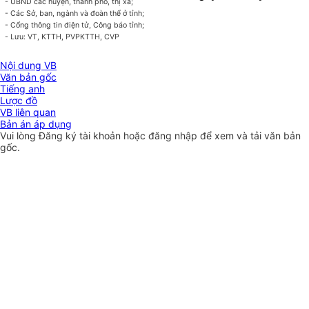
- UBND các huyện, thành phố, thị xã;
- Các Sở, ban, ngành và đoàn thể ở tỉnh;
- Cổng thông tin điện tử, Công báo tỉnh;
- Lưu: VT, KTTH, PVPKTTH, CVP
Nội dung VB
Văn bản gốc
Tiếng anh
Lược đồ
VB liên quan
Bản án áp dụng
Vui lòng
Đăng ký
tài khoản hoặc
đăng nhập
để xem và tải văn bản
gốc.