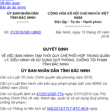
VB liên quan
Bản án áp dụng
ỦY BAN NHÂN DÂN
CỘNG HÒA XÃ HỘI CHỦ NGHĨA VIỆT
TỈNH BẮC NINH
NAM
-------
Độc lập - Tự do - Hạnh phúc
---------------
Số:
21/2016/QĐ-UBND
Bắc Ninh, ngày 13 tháng 05 năm
2016
QUYẾT ĐỊNH
VỀ VIỆC BAN HÀNH TẠM THỜI QUY CHẾ PHỐI HỢP TRONG QUẢN
LÝ, ĐIỀU HÀNH VÀ SỬ DỤNG QUỸ PHÒNG, CHỐNG TỘI PHẠM
TỈNH BẮC NINH
ỦY BAN NHÂN DÂN TỈNH BẮC NINH
Căn cứ Luật Tổ chức Chính quyền địa phương năm 2015;
Căn cứ Luật Ban hành văn bản quy phạm pháp luật của HĐND và
UBND năm 2004;
Căn cứ Quyết định số
47/2012/QĐ-TTg
ngày 01/11/2012 của Thủ
tướng Chính Phủ về việc thành lập, quản lý và sử dụng Quỹ phòng,
chống tội phạm ;
Căn cứ Thông tư liên tịch số
168/2013/TTLT-BTC-BCA
ngày