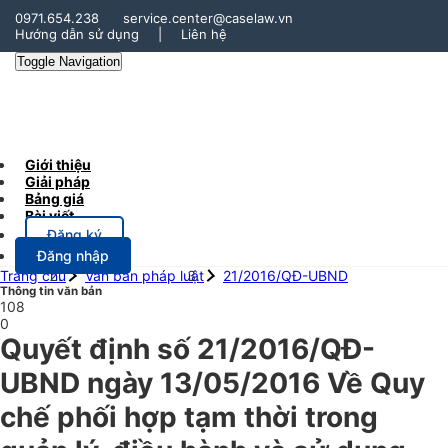
0971.654.238
service.center@caselaw.vn
Hướng dẫn sử dụng
|
Liên hệ
Toggle Navigation
Giới thiệu
Giải pháp
Bảng giá
Bài viết
Đăng ký
Đăng nhập
Trang chủ
Văn bản pháp luật
21/2016/QĐ-UBND
Thông tin văn bản
108
0
Quyết định số 21/2016/QĐ-
UBND ngày 13/05/2016 Về Quy
chế phối hợp tạm thời trong