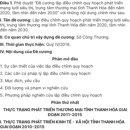
Điều 1.
Phê duyệt
“Đề
cương lập điều chỉnh quy hoạch phát triển
mạng lưới siêu thị, trung tâm thương mại tỉnh Thanh Hóa đến năm
2020, tầm nhìn đến năm 2030” với những nội dung chính như sau:
I. Tên đề cương:
Lập điều chỉnh quy hoạch phát triển mạng lưới siêu
thị, trung tâm thương mạ
i
tỉnh Thanh Hóa đến năm 2020, tầm nhìn
đến năm 2030.
II. Cơ quan chủ trì xây dựng đề cương:
Sở Công Thương
.
III
. Thời gian thực hiện:
Quý IV/2016.
IV. Nội dung của Đề cương
Phần mở đầu
1. Sự cần thiết của việc lập điều chỉnh quy hoạch
2. Các căn cứ pháp lý lập điều chỉnh quy hoạch
3. Mục đích, yêu cầu
4. Đối tượng và phạm vi nghiên cứu
5. Phương pháp nghiên cứu lập điều chỉnh quy hoạch
Ph
ầ
n thứ nhất
THỰC TRẠNG PHÁT TRIỂN THƯƠNG MẠI TỈNH TH
A
NH HÓA GIAI
ĐOẠN 2011-2015
I. THỰC TRẠNG PHÁT TRIỂN KINH TẾ - XÃ HỘI TỈNH THANH HÓA
GIAI ĐOẠN 2010-2015