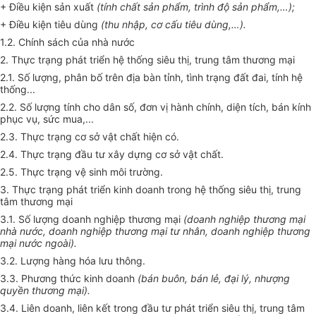
+ Điều kiện sản xuất
(
tính chất sản phẩm, trình độ sản phẩm
,…);
+ Điều kiện tiêu dùng
(
thu nhập, cơ cấu tiêu dùng
,…).
1
.2. Chính sách của nhà nước
2. Thực trạng phát triển hệ thống siêu thị, trung tâm thương mại
2.1. Số lượng, phân bố trên địa bàn tỉnh, tình trạng đất đai, tính hệ
thống...
2.2. Số lượng tính cho dân số, đơn vị hành chính, diện tích, bán kính
phục vụ, sức mua,...
2.3. Thực trạng cơ sở vật chất hiện c
ó
.
2.4. Thực trạng đầu tư xây dựng cơ sở vật chất.
2.5. Thực trạng vệ sinh môi trường.
3. Thực
tr
ạng phát triển kinh doanh trong hệ thống siêu thị, trung
tâm thương mại
3.1. Số lượng doanh nghiệp thương mại
(
doanh nghiệp thương mại
nhà nước, doanh nghiệp thương mại tư nh
â
n, doanh nghiệp thương
mại nước ngoài).
3.2. Lượng hàng h
óa
lưu thông.
3.3. Phương thức kinh doanh
(
bán buôn,
bán lẻ
, đại lý, nhượng
quyền thương mại).
3.4. Liên doanh, liên kết trong đ
ầ
u tư phát triển siêu thị, trung tâm