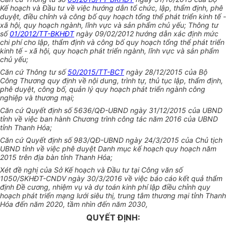
Kế hoạch và Đầu tư về việc hướng dẫn tổ chức, lập, thẩm định, phê
duyệt, điều chỉnh và công bố quy hoạch tổng thể phát triển kinh tế -
xã hội, quy hoạch ngành, lĩnh vực và sản phẩm chủ yếu; Thông tư
số
01/2012/TT-BKHĐT
ngày 09/02/2012 hướng dẫn xác định mức
chi phí cho lập, thẩm định và công b
ố
quy hoạch tổng thể phát triển
kinh tế - xã hội, quy hoạch phát triển ngành, lĩnh vực và sản phẩm
chủ yếu;
Căn cứ Thông tư số
50/2015/TT-BCT
ngày 28/12/2015 của Bộ
Công Thương quy định về nội dung, trình tự, thủ tục lập, thẩm định,
phê duyệt, công bố, quản lý quy hoạch phát triển ngành công
nghiệp và thương mại;
Căn cứ Quyết định s
ố
5636/QĐ-
U
BND ngày 31/12/2015 của
U
BND
tỉnh về việc ban hành Chương trình công tác năm 2016 của
U
BND
tỉnh Thanh H
óa
;
Căn cứ Quyết định số 983/QĐ-
U
BND ngày 24/3/2015 của Chủ tịch
U
BND tỉnh về việc phê duyệt Danh mục kế hoạch quy hoạch năm
2015 trên địa bàn tỉnh Thanh Hóa;
Xét đề nghị của Sở Kế hoạch và Đầu tư tại Công văn số
1050/SKHĐT-CNDV ngày 30/3/2016
v
ề việc báo cáo kết quả thẩm
định Đề cương, nhiệm vụ và dự toán kinh phí lập điều chỉnh quy
hoạch phát triển mạng lưới siêu thị, trung tâm thương mại tỉnh Thanh
Hóa đến năm 2020, tầm nhìn đến năm 2030,
QUYẾT ĐỊNH: