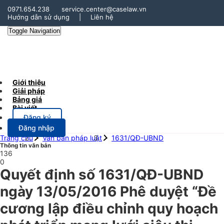
0971.654.238
service.center@caselaw.vn
Hướng dẫn sử dụng
|
Liên hệ
Toggle Navigation
Giới thiệu
Giải pháp
Bảng giá
Bài viết
Đăng ký
Đăng nhập
Trang chủ
Văn bản pháp luật
1631/QĐ-UBND
Thông tin văn bản
136
0
Quyết định số 1631/QĐ-UBND
ngày 13/05/2016 Phê duyệt “Đề
cương lập điều chỉnh quy hoạch