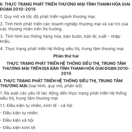
II. THỰC TRẠNG PHÁT TRIỂN THƯƠNG MẠI TỈNH THANH HÓA GIAI
ĐOẠN 2010-2015
1. Quy mô và tốc độ phát triển ngành thương mại.
2. Tình hình phát triển các doanh nghiệp thương mại và vai trò của
các thương nhân trên thị trường.
3. Tình hình lưu thông hàng hóa, bán buôn, bán lẻ; xuất - nhập
khẩu.
4. Thực
tr
ạng phát triển hệ thống siêu thị, trung tâm thương mại.
Phần thứ hai
THỰC TRẠNG PHÁT TRIỂN HỆ THỐNG SIÊU THỊ, TRUNG TÂM
THƯƠNG MẠI TRÊN ĐỊA BÀN TỈNH THANH HÓA GIAI ĐOẠN 2010-
2015
I. THỰC TRẠNG PHÁT TRIỂN HỆ THỐNG SIÊU THỊ, TRUNG TÂM
THƯƠNG MẠI
(
loại hình, quy mô, phân b
ố
).
1. Rà soát các yếu tố tác động đến thực trạng phát
tr
iển hệ thống
siêu thị, trung tâm thương mại
1.1. Điều kiện tự nhiên, kinh t
ế
- xã hội
- Điều kiện tự nhiên.
- Điều kiện xã hội.
- Điều kiện kinh tế: