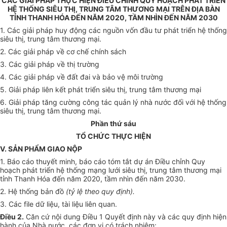
CÁC GIẢI PHÁP THỰC HIỆN ĐIỀU CHỈNH QUY HOẠCH PHÁT TRIỂN
HỆ THỐNG SIÊU THỊ, TRUNG TÂM THƯƠNG MẠI TRÊN ĐỊA BÀN
TỈNH THANH HÓA ĐẾN NĂM 2020, TẦM NHÌN ĐẾN NĂM 2030
1. Các giải pháp huy động các nguồn vốn đầu tư phát triển hệ thống
siêu thị, trung tâm thương mại.
2. Các giải pháp về cơ chế chính sách
3. Các giải pháp về thị trường
4. Các giải pháp về đất đai và bảo vệ môi trường
5. Giải pháp liên kết phát triển siêu thị, trung tâm thương mại
6. Giải pháp tăng cường công tác quản lý nhà nước đối với hệ thống
siêu thị, trung tâm thương mại.
Phần thứ sáu
T
Ổ
CHỨC THỰC HIỆN
V. SẢN PH
Ẩ
M GIAO NỘP
1. Báo cáo thuyết minh, báo cáo tóm tắt dự án Điều chỉnh Quy
hoạch phát triển hệ thống mạng lưới siêu thị, trung tâm thương mại
t
ỉ
nh Thanh Hóa đến năm 2020, tầm nhìn đến năm 2030.
2. Hệ thống bản đồ
(tỷ
l
ệ theo quy định)
.
3. Các file dữ liệu, tài liệu liên quan.
Điều 2.
Căn cứ nội dung Điều 1 Quyết định này và các quy định hiện
hành của Nhà nước, các đơn vị có trách nhiệm: