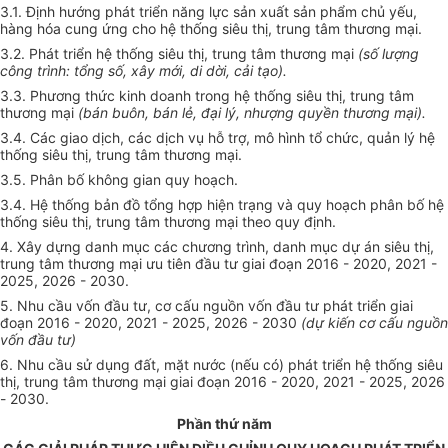
3.1. Định hướng phát triển năng lực sản xuất sản phẩm chủ yếu,
hàng h
óa
cung ứng cho hệ thống siêu thị, trung tâm thương mại.
3.2. Phát
tr
iển hệ thống siêu thị, trung tâm thương mại
(s
ố l
ượng
công tr
ì
nh:
tổng số
, xây mới, di dời, cải tạo).
3.3. Phương thức kinh doanh trong hệ thống siêu thị, trung tâm
thương mại
(bán buôn,
bán lẻ
, đại
lý
, nhượng quy
ề
n thương mại).
3.4. Các giao dịch, các dịch vụ hỗ trợ, mô hình tổ chức, quản lý hệ
thống siêu thị, trung tâm thương mại.
3.5. Phân bố kh
ô
ng gian quy hoạch.
3.4. Hệ thống bản đồ tổng hợp hiện trạng và quy hoạch phân bố hệ
thống siêu thị, trung tâm thương mại theo quy định.
4. Xây dựng danh mục các chương trình, danh mục dự án siêu thị,
trung tâm thương mại ưu tiên đầu tư giai đoạn 2016 - 2020, 2021 -
2025, 2026 - 2030.
5. Nhu cầu vốn đầu tư, cơ cấu nguồn vốn đầu tư phát triển giai
đoạn 2016 - 2020, 2021
-
2025, 2026 - 2030
(
dự k
i
ến cơ cấu nguồn
vốn đầu tư)
6. Nhu cầu sử dụng đất, mặt nước (nếu có) phát triển hệ thống siêu
thị, trung tâm thương mại giai đoạn 2016 - 2020, 2021 - 2025, 2026
- 2030.
Phần th
ứ
năm