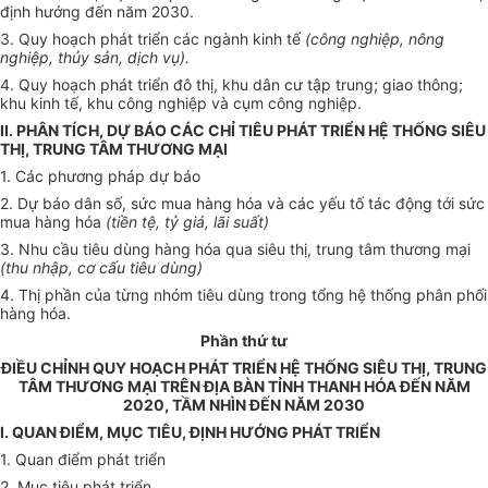
định hướng đến năm 2030.
3. Quy hoạch phát triển các ngành kinh tế
(công nghiệp, nông
nghiệp, th
ủy
sản, dịch vụ).
4. Quy hoạch phát triển đô thị, khu dân cư tập trung; giao thông;
khu kinh tế, khu công nghiệp và cụm công nghiệp.
II. PHÂN TÍCH, DỰ BÁO CÁC CHỈ TIÊU PHÁT TRIỂN HỆ THỐNG SIÊU
THỊ, TRUNG TÂM THƯƠNG MẠI
1. Các phương pháp dự báo
2. Dự báo dân số, sức mua hàng h
óa
và các yếu tố tác động tới sức
mua hàng hóa
(
tiền tệ, tỷ giá,
lãi
suất)
3. Nhu cầu tiêu dùng hàng h
óa
qua siêu thị, trung tâm thương mại
(thu nhập, cơ cấu tiêu dùng)
4. Thị phần của từng nhóm tiêu dùng trong tổng hệ thống phân phối
hàng h
óa
.
Phần thứ tư
ĐIỀU CHỈNH QUY HOẠCH PHÁT TRIỂN HỆ THỐNG SIÊU THỊ, TRUNG
TÂM THƯƠNG MẠI TRÊN ĐỊA BÀN TỈNH THANH HÓA ĐẾN NĂM
2020, TẦM NHÌN ĐẾN NĂM 2030
I. QUAN ĐIỂM, MỤC TIÊU, ĐỊNH HƯỚNG PHÁT TRIỂN
1. Quan đi
ể
m phát triển
2. Mục tiêu phát triển