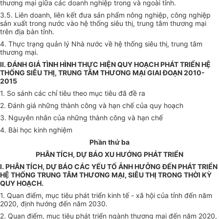
thương mại giữa các doanh nghiệp
tr
ong và ngoài tỉnh.
3.5. Liên doanh, liên kết đưa sản phẩm nông nghiệp, công nghiệp
sản xuất trong nước vào hệ thống siêu thị, trung tâm thương mại
trên địa bàn tỉnh.
4. Thực trạng quản lý Nhà nước về hệ thống siêu thị, trung tâm
thương mại.
II. ĐÁNH GIÁ TÌNH HÌNH THỰC HIỆN QUY HOẠCH PHÁT TRIỂN HỆ
THỐNG SIÊU THỊ, TRUNG TÂM THƯƠNG MẠI GIAI ĐOẠN 2010-
2015
1. So sánh các chỉ tiêu theo mục tiêu đã đề ra
2. Đánh giá những thành công và hạn chế của quy hoạch
3. Nguyên nhân của những thành công và hạn chế
4. Bài học kinh nghiệm
Phần th
ứ
ba
PHÂN TÍCH, DỰ BÁO XU HƯỚNG PHÁT TRIỂN
I. PHÂN TÍCH, DỰ BÁO CÁC YẾU TỐ ẢNH HƯỞNG ĐẾN PHÁT TRIỂN
HỆ THỐNG TRUNG TÂM THƯƠNG MẠI, SIÊU THỊ TRONG THỜI KỲ
QUY HOẠCH.
1. Quan điểm, mục tiêu phát triển kinh tế - xã hội c
ủ
a tỉnh đến năm
2020, định hướng đến năm 2030.
2. Quan điểm, mục tiêu phát triển ngành thương mại đến năm 2020,