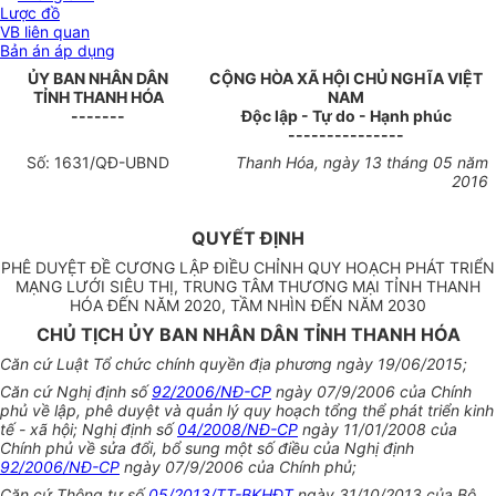
Lược đồ
VB liên quan
Bản án áp dụng
ỦY BAN NHÂN DÂN
CỘNG HÒA XÃ HỘI CHỦ NGHĨA VIỆT
TỈNH THANH HÓA
NAM
-------
Độc lập - Tự do - Hạnh phúc
---------------
Số:
1631
/QĐ-UBND
Thanh Hóa
, ngày
13
tháng
05
năm
201
6
QUYẾT ĐỊNH
PHÊ DUYỆT ĐỀ CƯƠNG LẬP ĐIỀU CHỈNH QUY HOẠCH PHÁT TRIỂN
MẠNG LƯỚI SIÊU THỊ, TRUNG TÂM THƯƠNG MẠI TỈNH THANH
HÓA ĐẾN NĂM 2020, TẦM NHÌN ĐẾN NĂM 2030
CHỦ TỊCH ỦY BAN NHÂN DÂN TỈNH THANH HÓA
Căn cứ Luật Tổ chức chính quyền địa phương ngày 19/06/2015;
Căn cứ Nghị định s
ố
92/2006/NĐ-CP
ngày 07/9/2006 của Ch
í
nh
phủ về lập, phê duyệt và quản lý quy hoạch tổng thể phát triển kinh
tế - xã hội; Nghị định s
ố
04/2008/NĐ-CP
ngày 11/01/2008 của
Chính phủ về sửa đổi, bổ sung một số điều của Nghị định
92/2006/NĐ-CP
ngày 07/9/2006 của Chính phủ;
Căn cứ Thông tư số
05/2013/TT-BKHĐT
ngà
y
31/10/2013 c
ủ
a Bộ