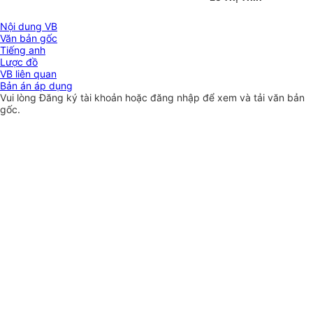
Nội dung VB
Văn bản gốc
Tiếng anh
Lược đồ
VB liên quan
Bản án áp dụng
Vui lòng
Đăng ký
tài khoản hoặc
đăng nhập
để xem và tải văn bản
gốc.