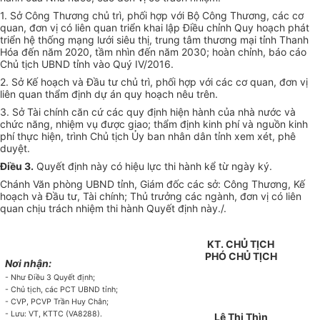
1. Sở Công Thương chủ trì, phối hợp với Bộ C
ô
ng Thương, các cơ
quan, đơn vị có liên quan triển khai lập Điều chỉnh Quy hoạch phát
triển hệ thống mạng lưới siêu thị, trung tâm thương mại tỉnh Thanh
Hóa đến năm 2020, tầm nhìn đến năm 2030; hoàn chỉnh, báo cáo
Chủ tịch
U
BND tỉnh vào Quý IV/2016.
2. Sở Kế hoạch và Đầu tư chủ trì, phối hợp với các cơ quan, đơn vị
liên quan thẩm định dự án quy hoạch nêu trên.
3. Sở Tài chính căn cứ các quy định hiện hành của nhà nước và
chức năng, nhiệm vụ được giao; thẩm định kinh phí và nguồn kinh
phí thực hiện, trình Chủ tịch
Ủ
y ban nhân dân tỉnh xem xét, phê
duyệt.
Điều 3.
Quyết định này có hiệu lực thi hành kể từ ngày ký.
Chánh V
ă
n phòng
U
BND tỉnh, Giám đốc các sở: Công Thương, Kế
hoạch và Đầu tư, Tài chính; Thủ trưởng các ngành, đơn vị có liên
quan chịu trách nhiệm thi hành Quyết định này./.
KT. CHỦ TỊCH
PHÓ CHỦ TỊCH
Nơi nhận:
- Như Điều 3 Quyết định;
- Chủ tịch, các PCT UBND tỉnh;
- CVP, PCVP Trần Huy Chân;
- Lưu: VT, KTTC (VA8288).
Lê Thị Thìn