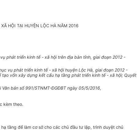
 XÃ HỘI TẠI HUYỆN LỘC HÀ NĂM 2016
át triển kinh tế - xã hội trên địa bàn tỉnh, giai đoạn 2012 -
ục vụ phát tri
ể
n kinh t
ế
- xã hội huyện Lộc Hà, giai đoạn 2012 -
 tạo vốn xây dựng kết cấu hạ tầng phát triển kinh tế - xã hội; Qu
y
ết
tại Văn bản số 991/STNMT-ĐGĐBT ngày 05/5/2016,
ục kèm theo.
ạ tầng để làm cơ sở cho các chủ đầu tư lập, trình duyệt chủ