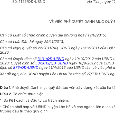
Số:
1126
/QĐ-UBND
Hà
T
ĩ
nh
, ngày
1
VỀ VIỆC PHÊ DUYỆT DANH MỤC QUỸ Đ
Căn cứ Luật Tổ chức chính quyền địa phương ngày 19/6/2015;
Căn cứ Luât Đất đai ngày 29/11/2013;
Căn cứ Nghị quyết số 22/2011/NQ-HĐND ngày 16/12/2011 của Hội đồng 
2020;
Căn
cứ Quyết
đ
ịnh số
3131/QĐ-UBND
ngày 19/10/2012 của
UBND
t
2020; Quyết định số
53/2012/QĐ-UBND
ngày 18/9/2012 của
UBND
định s
ố
876/QĐ-UBND
ngày
11
/4/2016 của UBND tỉnh về việc phê 
Xét đề nghị của UBND huyện Lộc Hà tại Tờ trình số 27/TTr-
UBND
ng
Điều 1.
Phê duyệt Danh mục quỹ đất tạo vốn xây dựng kết cấu hạ tầng
Điều 2.
Tổ chức thực hiện
1. Sở
Kế hoạch
v
à
Đầu tư có trách nhiệm:
- Chủ trì phối hợp với
UBND
huyện Lộc Hà và các ngành liên quan xâ
trương
đầu tư
theo quy định.