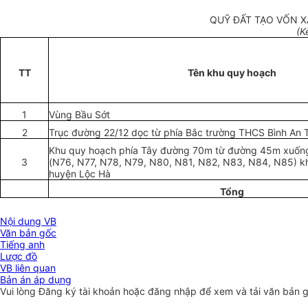
QUỸ ĐẤT TẠO VỐN X
(K
TT
Tên khu quy hoạch
1
Vùng B
ầ
u Sớt
2
T
rục đường 22/12 dọc từ phía Bắc trường THCS Bình An T
Khu quy hoạch phía Tây đường 70m từ đường 45m xuố
3
(N76, N77
,
N78, N79, N80, N81, N
8
2, N83, N84, N85) kh
huyện Lộc Hà
T
ổ
ng
Nội dung VB
Văn bản gốc
Tiếng anh
Lược đồ
VB liên quan
Bản án áp dụng
Vui lòng
Đăng ký
tài khoản hoặc
đăng nhập
để xem và tải văn bản 