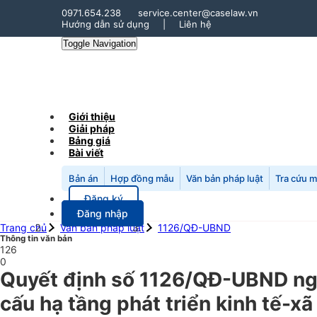
0971.654.238
service.center@caselaw.vn
Hướng dẫn sử dụng
|
Liên hệ
Toggle Navigation
Giới thiệu
Giải pháp
Bảng giá
Bài viết
Bản án
Hợp đồng mẫu
Văn bản pháp luật
Tra cứu 
Đăng ký
Đăng nhập
Trang chủ
Văn bản pháp luật
1126/QĐ-UBND
Thông tin văn bản
126
0
Quyết định số 1126/QĐ-UBND ngà
cấu hạ tầng phát triển kinh tế-x