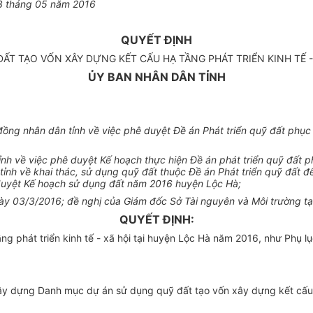
3
tháng
0
5 năm 2016
QUYẾT ĐỊNH
ẤT TẠO VỐN XÂY DỰNG KẾT CẤU HẠ TẦNG PHÁT TRIỂN KINH TẾ -
ỦY BAN NHÂN DÂN TỈNH
nhân dân tỉnh về việc phê duyệt Đề án Phát triển quỹ đất phục vụ ph
ỉnh
về việc phê
duyệt Kế hoạch thực hiện Đề án phát triển quỹ đất ph
tỉnh về khai thác,
sử dụng
quỹ đất thuộc Đề án Phát triển quỹ đất để
duyệt Kế hoạch sử dụng đất năm 2016 huyện Lộc Hà;
ày
03/3/2016; đề nghị của Giám đ
ố
c Sở Tài nguyên v
à
Môi trường 
QUYẾT ĐỊNH:
 phát triển kinh tế - xã hội tại huyện Lộc Hà năm 2016, như Phụ l
y dựng Danh mục dự án sử dụng quỹ đất tạo vốn xây dựng kết cấu h