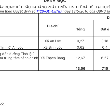
DANH MỤC
ÂY DỰNG KẾT CẦU HẠ TẦNG PHÁT TRIỂN KINH TẾ XÃ HỘI TẠI HUY
èm theo Quyết định số
1126/QĐ-UBND
ngày 13
/5/20
1
6 của
UBND
tỉ
D
Địa chỉ
Tổng
Đất ở
Xã An L
ộ
c
0,27
0,18
hịnh đi An Lộc
Xã Bình Lộc
0,62
0,4
ng đến
đường
Tỉnh l
ộ
9
u trun
g
tâm hành chính
Xã Thạch B
ằ
ng
12,67
6,57
13,56
7,15
gốc.