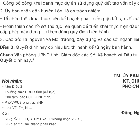
- Công bố công khai danh mục
dự án
sử dụng
quỹ đất tạo vốn
xây 
2.
Ủy ban
nhân dân huyện Lộc Hà có trách nhiệm:
-
Tổ chức tri
ể
n khai thực hiện
kế hoạch
phát triển
quỹ
đất
tạo v
ố
n x
- Hoàn thiện các hồ sơ, thủ tục liên quan để triển khai thực hiện đầ
cấp
phép xây dựng;...) theo đúng quy định hiện hành.
3. Các Sở: Tài nguyên và Môi trường, Xây dựng và các sở, ngành li
Điều 3.
Quyết định này có hiệu
l
ực thi hành kể từ ngày ban hành.
Chánh Văn phòng UBND tỉnh, Giám đốc các Sở: Kế hoạch và Đầu tư,
Quyết
định này
.
/.
TM. ỦY BA
Nơi nhận:
KT. CH
PHÓ CH
- Như Điều 3;
- Thường trực HĐND t
ỉ
nh (để b/c);
- Ch
ủ
tịch, các PCT UBND
t
ỉnh;
- Phó VP/UB phụ trách NN;
- Lưu: VT, TH, NL
.
2
Đặng N
Gửi:
+ VB giấy: H. LH, STNMT và TP không nhận VB ĐT;
+ VB điện tử: Các thành ph
ầ
n khác.