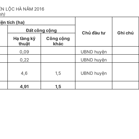
ỆN LỘC HÀ NĂM 2016
nh)
iện tích (ha)
Đất công cộng
Chủ đầu tư
Ghi chú
Hạ t
ầ
ng kỹ
Công cộng
thuật
khác
0,09
UBND
huyện
0,22
UBND huyện
4,6
1,5
UBND huyện
4,91
1,5