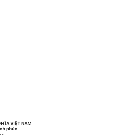
GHĨA VIỆT NAM
ạnh phúc
--