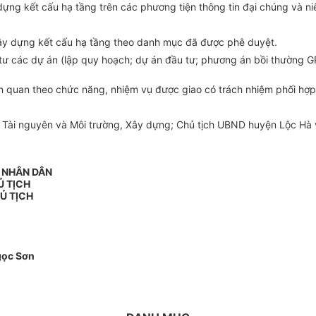
dựng
kết cấu hạ tầng trên các phương tiện thông tin đại chúng và ni
ây dựng kết cấu hạ tầng theo danh mục đã được phê duyệt.
u tư các dự án (lập quy hoạch; dự án
đầu tư
; phương án
bồi thường
G
ên quan theo chức n
ă
ng, nhiệm vụ được giao có trách nhiệm
phối hợp
 Tài nguyên và Môi trường,
Xây dựng
; Chủ tịch UBND huyện Lộc Hà
N NHÂN DÂN
Ủ TỊCH
Ủ TỊCH
gọc Sơn