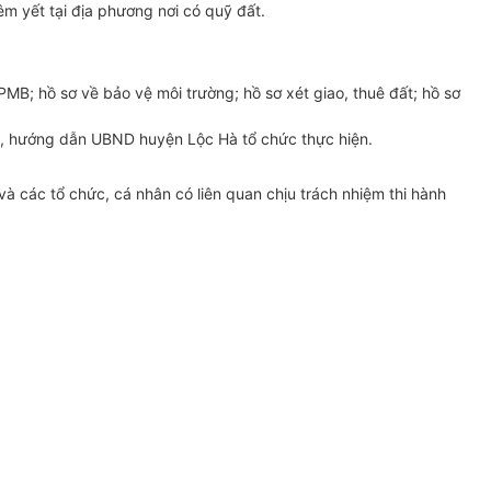
êm yết tại địa phương nơi có quỹ đất.
PMB; h
ồ
sơ
về
bảo vệ môi trường; hồ sơ xét giao, thuê đất; h
ồ
sơ
, hướng dẫn UBND huyện Lộc Hà tổ chức thực hiện.
 và các
tổ
chức, cá nhân có liên quan chịu trách nhiệm thi hành