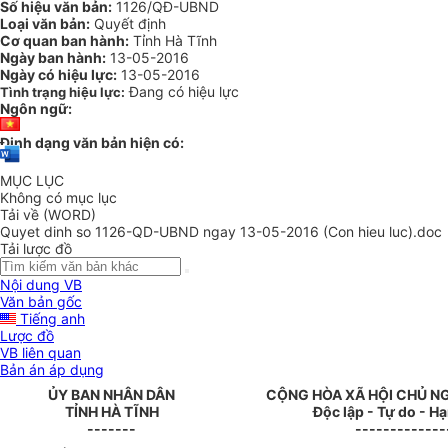
Số hiệu văn bản:
1126/QĐ-UBND
Loại văn bản:
Quyết định
Cơ quan ban hành:
Tỉnh Hà Tĩnh
Ngày ban hành:
13-05-2016
Ngày có hiệu lực:
13-05-2016
Đang có hiệu lực
Tình trạng hiệu lực:
Ngôn ngữ:
Định dạng văn bản hiện có:
MỤC LỤC
Không có mục lục
Tải về (WORD)
Quyet dinh so 1126-QD-UBND ngay 13-05-2016 (Con hieu luc).doc
Tải lược đồ
Nội dung VB
Văn bản gốc
Tiếng anh
Lược đồ
VB liên quan
Bản án áp dụng
ỦY BAN NHÂN DÂN
CỘNG HÒA XÃ HỘI CHỦ N
TỈNH HÀ TĨNH
Độc lập - Tự do - H
-------
-------------