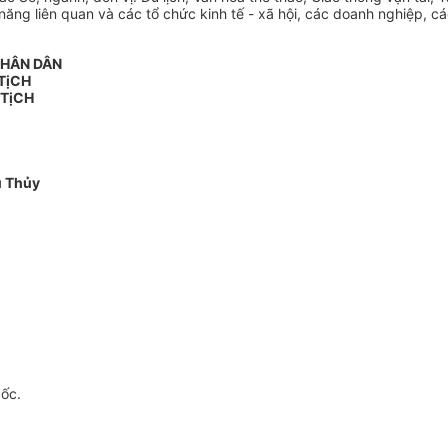
g liên quan và các tổ chức kinh tế - xã hội, các doanh nghiệp, các 
NHÂN DÂN
TịCH
 TịCH
u Thủy
gốc.