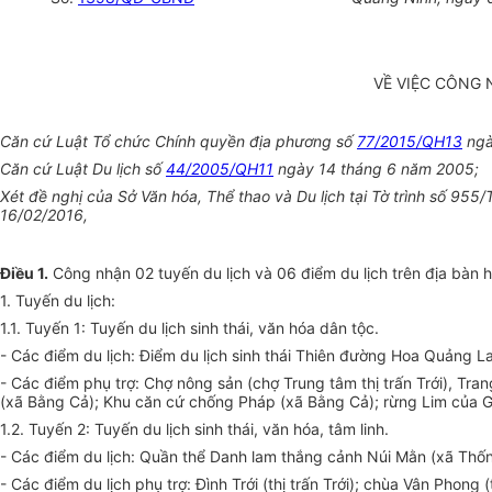
VỀ VIỆC CÔNG 
Căn cứ Luật Tổ chức Chính quyền địa phương số
77/2015/QH13
ngà
Căn cứ Luật Du lịch số
44/2005/QH11
ngày 14 tháng 6 năm 2005;
Xét đề nghị của Sở Văn hóa, Thể thao và Du lịch tại Tờ trình số 
16/02/2016,
Điều 1.
Công nhận 02 tuyến du lịch và 06 điểm du lịch trên địa bàn 
1. Tuyến du lịch:
1.1. Tuyến 1: Tuyến du lịch sinh thái, văn hóa dân tộc.
- Các điểm du lịch: Điểm du lịch sinh thái Thiên đường Hoa Quảng 
- Các điểm phụ trợ: Chợ nông sản (chợ Trung tâm thị trấn Trới), Tr
(xã Bằng Cả); Khu căn cứ chống Pháp (xã Bằng Cả); rừng Lim của Gi
1.2. Tuyến 2: Tuyến du lịch sinh thái, văn hóa, tâm linh.
- Các điểm du lịch: Quần thể Danh lam thắng cảnh Núi Mằn (xã Thống 
- Các điểm du lịch phụ trợ: Đình Trới (thị trấn Trới); chùa Vân Phong