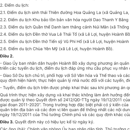
2. Điểm du lịch:
2.1. Điểm du lịch sinh thái Thiên đường Hoa Quảng La (xã Quảng La
2.2. Điểm du lịch Khu bảo tồn bản văn hóa người Dao Thanh Y Bằng
2.3. Điểm du lịch Quần thể Danh lam thắng cảnh Núi Mằn (xã Thống
2.4. Điểm du lịch Đền thờ Vua Lê Thái Tổ (xã Lê Lợi, huyện Hoành Bồ
2.5. Điểm du lịch Đền thờ Tiến sỹ Vũ Phi Hổ (xã Lê Lợi, huyện Hoành 
2.6. Điểm du lịch Chùa Yên Mỹ (xã Lê Lợi, huyện Hoành Bồ).
Điều 2.
- Giao Ủy ban nhân dân huyện Hoành Bồ xây dựng phương án quản lý, 
triển các tuyến du lịch, điểm du lịch đáp ứng nhu cầu phục vụ nhân
- Giao Sở Du lịch chủ trì, phối hợp với Sở Văn hóa và Thể thao và c
quy định hiện hành; thực hiện quản lý nhà nước đối với các tuyến, đi
- Tuyến, điểm du lịch trên được phép khai thác sau khi phương án 
Quá trình thực hiện xây dựng và khai thác không làm ảnh hưởng đế
được quản lý theo Quyết định số 2412/QĐ-TTg ngày 19/12/2011 của T
giai đoạn 2011-2020”. Trong trường hợp đặc biệt phải có ý kiến của
quân trên địa bàn và các đơn vị liên quan để thống nhất các nội d
ngày 19/12/2011 của Thủ tướng Chính phủ và các quy định khác của
Điều 3.
Quyết định này có hiệu lực kể từ ngày ký.
Các ông (bà): Chánh văn phòng Ủy ban nhân dân tỉnh, Thủ trưởng các 