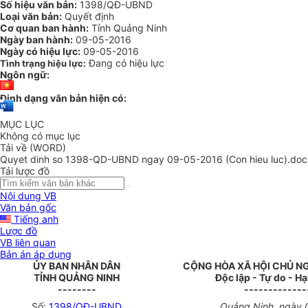
Số hiệu văn bản:
1398/QĐ-UBND
Loại văn bản:
Quyết định
Cơ quan ban hành:
Tỉnh Quảng Ninh
Ngày ban hành:
09-05-2016
Ngày có hiệu lực:
09-05-2016
Đang có hiệu lực
Tình trạng hiệu lực:
Ngôn ngữ:
Định dạng văn bản hiện có:
MỤC LỤC
Không có mục lục
Tải về (WORD)
Quyet dinh so 1398-QD-UBND ngay 09-05-2016 (Con hieu luc).doc
Tải lược đồ
Nội dung VB
Văn bản gốc
Tiếng anh
Lược đồ
VB liên quan
Bản án áp dụng
ỦY BAN NHÂN DÂN
CỘNG HÒA XÃ HỘI CHỦ N
TỈNH QUẢNG NINH
Độc lập - Tự do - H
--------
-------------
Số:
1398/QĐ-UBND
Quảng Ninh, ngày 