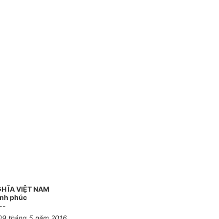
GHĨA VIỆT NAM
ạnh phúc
--
09 tháng 5 năm 2016