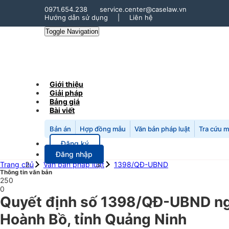
0971.654.238
service.center@caselaw.vn
Hướng dẫn sử dụng
|
Liên hệ
Toggle Navigation
Giới thiệu
Giải pháp
Bảng giá
Bài viết
Bản án
Hợp đồng mẫu
Văn bản pháp luật
Tra cứu 
Đăng ký
Đăng nhập
Trang chủ
Văn bản pháp luật
1398/QĐ-UBND
Thông tin văn bản
250
0
Quyết định số 1398/QĐ-UBND ngà
Hoành Bồ, tỉnh Quảng Ninh