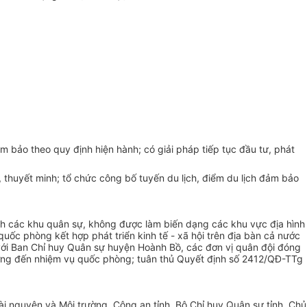
 bảo theo quy định hiện hành; có giải pháp tiếp tục đầu tư, phát
c, thuyết minh; tổ chức công bố tuyến du lịch, điểm du lịch đảm bảo
h các khu quân sự, không được làm biến dạng các khu vực địa hình
ốc phòng kết hợp phát triển kinh tế - xã hội trên địa bàn cả nước
 với Ban Chỉ huy Quân sự huyện Hoành Bồ, các đơn vị quân đội đóng
 hưởng đến nhiệm vụ quốc phòng; tuân thủ Quyết định số 2412/QĐ-TTg
ài nguyên và Môi trường, Công an tỉnh, Bộ Chỉ huy Quân sự tỉnh, Chủ