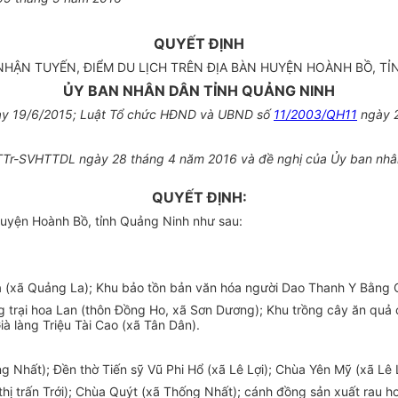
QUYẾT ĐỊNH
NHẬN TUYẾN, ĐIỂM DU LỊCH TRÊN ĐỊA BÀN HUYỆN HOÀNH BỒ, T
ỦY BAN NHÂN DÂN TỈNH QUẢNG NINH
y 19/6/2015; Luật Tổ chức HĐND và UBND số
11/2003/QH11
ngày 2
955/TTr-SVHTTDL ngày 28 tháng 4 năm 2016 và đề nghị của Ủy ban nh
QUYẾT ĐỊNH:
huyện Hoành Bồ, tỉnh Quảng Ninh như sau:
La (xã Quảng La); Khu bảo tồn bản văn hóa người Dao Thanh Y Bằng 
ang trại hoa Lan (thôn Đồng Ho, xã Sơn Dương); Khu trồng cây ăn qu
à làng Triệu Tài Cao (xã Tân Dân).
Nhất); Đền thờ Tiến sỹ Vũ Phi Hổ (xã Lê Lợi); Chùa Yên Mỹ (xã Lê Lợ
 (thị trấn Trới); Chùa Quýt (xã Thống Nhất); cánh đồng sản xuất rau h