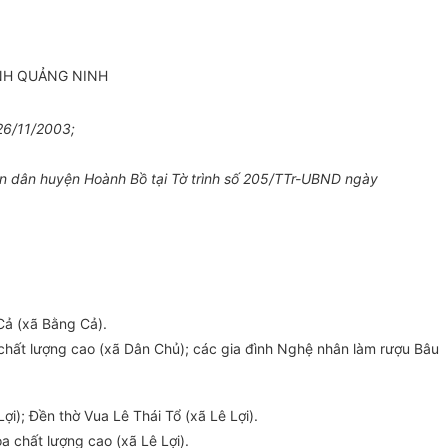
ỈNH QUẢNG NINH
6/11/2003;
ân dân huyện Hoành Bồ tại Tờ trình số 205/TTr-UBND ngày
Cả (xã Bằng Cả).
ả chất lượng cao (xã Dân Chủ); các gia đình Nghệ nhân làm rượu Bâu
i); Đền thờ Vua Lê Thái Tổ (xã Lê Lợi).
oa chất lượng cao (xã Lê Lợi).