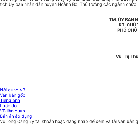
tịch Ủy ban nhân dân huyện Hoành Bồ, Thủ trưởng các ngành chức năn
TM. ỦY BAN 
KT. CHỦ 
PHÓ CHỦ
Vũ Thị Th
Nội dung VB
Văn bản gốc
Tiếng anh
Lược đồ
VB liên quan
Bản án áp dụng
Vui lòng
Đăng ký
tài khoản hoặc
đăng nhập
để xem và tải văn bản 