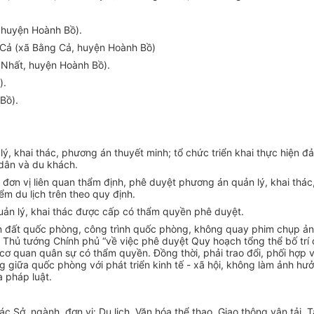
, huyện Hoành Bồ).
 Cả (xã Bằng Cả, huyện Hoành Bồ)
 Nhất, huyện Hoành Bồ).
).
Bồ).
khai thác, phương án thuyết minh; tổ chức triển khai thực hiện đảm
 dân và du khách.
ác đơn vị liên quan thẩm định, phê duyệt phương án quản lý, khai thá
ểm du lịch trên theo quy định.
quản lý, khai thác được cấp có thẩm quyền phê duyệt.
n đất quốc phòng, công trình quốc phòng, không quay phim chụp ản
hủ tướng Chính phủ “về việc phê duyệt Quy hoạch tổng thể bố trí qu
 cơ quan quân sự có thẩm quyền. Đồng thời, phải trao đổi, phối hợp
ung giữa quốc phòng với phát triển kinh tế - xã hội, không làm ảnh
 pháp luật.
Sở, ngành, đơn vị: Du lịch, Văn hóa thể thao, Giao thông vận tải, T