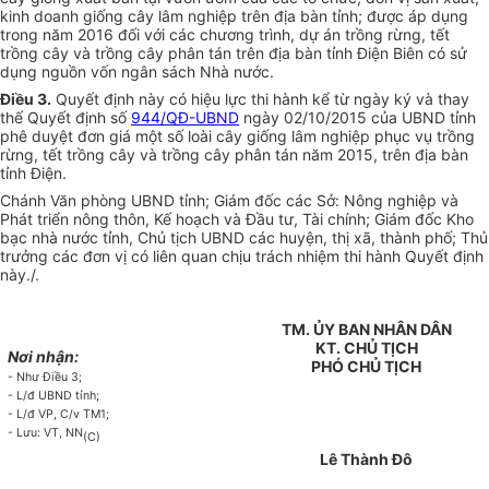
kinh doanh giống cây lâm nghiệp trên địa bàn tỉnh; được áp dụng
trong năm 2016 đối với các chương trình, dự án trồng rừng, tết
trồng cây và trồng cây phân tán trên đ
ị
a bàn tỉnh Điện Biên có sử
dụng
nguồn vốn
ngân sách Nhà nước.
Điều 3.
Quyết định này có hiệu lực thi hành kể từ ngày ký và thay
thế Quyết định số
944/QĐ-UBND
ngày 02/10/2015 của
U
BND tỉnh
phê duyệt đơn giá một số loài cây giống lâm nghiệp phục vụ trồng
rừng, tết trồng cây và trồng cây phân tán năm 2015, trên địa bàn
tỉnh Điện.
Chánh Văn phòng
UBND
tỉnh; Giám đốc các Sở: Nông nghiệp và
Phát triển nông thôn,
Kế hoạch
và Đầu tư, Tài chính; Giám đốc Kho
bạc nhà nước tỉnh, Chủ tịch
UBND
các huyện, thị xã, thành phố; Thủ
trưởng các
đơn vị
có liên quan chịu trách nhiệm thi hành Quyết định
này./.
TM. ỦY BAN NHÂN DÂN
KT. CHỦ TỊCH
Nơi nhận:
PHÓ CHỦ TỊCH
- Như Điều 3;
- L/đ UBND t
ỉ
nh;
- L/đ VP, C/v TM1;
- Lưu: VT, NN
(C)
Lê Thành Đô