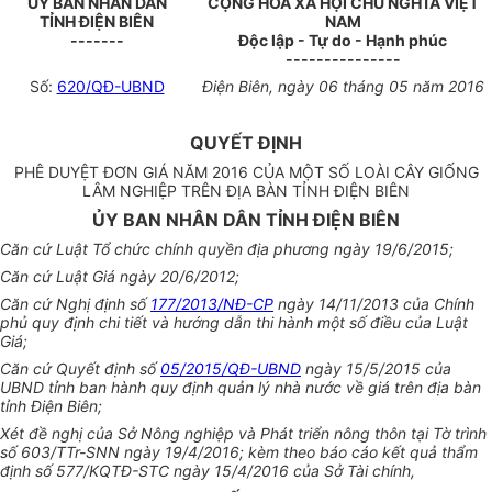
ỦY BAN NHÂN DÂN
CỘNG HÒA XÃ HỘI CHỦ NGHĨA VIỆT
TỈNH ĐIỆN BIÊN
NAM
-------
Độc lập - Tự do - Hạnh phúc
---------------
Số:
620/QĐ-UBND
Điện Biên
, ngày
06
tháng
05
năm
2016
QUYẾT ĐỊNH
PHÊ DUYỆT ĐƠN GIÁ NĂM 2016 CỦA MỘT SỐ LOÀI CÂY GIỐNG
LÂM NGHIỆP TRÊN ĐỊA BÀN TỈNH ĐIỆN BIÊN
ỦY BAN NHÂN DÂN TỈNH ĐIỆN BIÊN
Căn cứ Luật Tổ chức chính quyền địa phương ngày 19/6/2015;
Căn cứ Luật Giá ngày 20/6/2012;
Căn cứ Nghị định số
177/2013/NĐ-CP
ngày 14/11/2013 của Chính
phủ quy định chi tiết và hướng dẫn thi hành một số điều của Luật
Giá;
Căn cứ Quyết định số
05/2015/QĐ-UBND
ngày 15/5/2015 của
UBND
tỉnh ban hành quy định quản lý nhà nước về giá trên địa bàn
tỉnh Điện Biên
;
Xét đề nghị của Sở Nông nghiệp và Phát triển nông thôn tại Tờ trình
số 603/TTr-SNN ngày 19/4/2016; kèm theo báo cáo kết quả thẩm
định số 577/KQTĐ-STC ngày 15/4/2016 của Sở Tài chính,