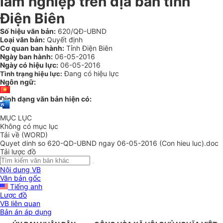
lâm nghiệp trên địa bàn tỉnh
Điện Biên
Số hiệu văn bản:
620/QĐ-UBND
Loại văn bản:
Quyết định
Cơ quan ban hành:
Tỉnh Điện Biên
Ngày ban hành:
06-05-2016
Ngày có hiệu lực:
06-05-2016
Đang có hiệu lực
Tình trạng hiệu lực:
Ngôn ngữ:
Định dạng văn bản hiện có:
MỤC LỤC
Không có mục lục
Tải về (WORD)
Quyet dinh so 620-QD-UBND ngay 06-05-2016 (Con hieu luc).doc
Tải lược đồ
Nội dung VB
Văn bản gốc
Tiếng anh
Lược đồ
VB liên quan
Bản án áp dụng