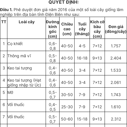
QUYẾT ĐỊNH:
Điều 1.
Phê duyệt đơn giá năm 2016 của một số loài cây giống lâm
nghiệp trên địa bàn tỉnh Điện Biên như sau:
TT
Loài cây
Đ
ườ
ng
Kích cỡ
Chiều
Tuổi
kính
bầu
Đơn giá
cao
cây
gốc
cây
(đồng/cây)
(cm)
(tháng)
(cm)
(cm)
1
Cọ khiết
0,6-
40-50
4-5
7x12
1.757
0,8
2
Thông mã vĩ
0,5-
40-50
16-18
9x13
2.404
0,8
3
Keo tai tượng
0,4-
40-50
3-4
7x12
1.533
0,6
4
Keo tai tượng (Hạt
0,4-
40-50
3-4
7x12
2.061
giống nhập từ Úc)
0,6
5
Mỡ
0,5-
30-50
7-9
7x12
1.743
0,7
6
Vối thuốc
0,4-
25-30
7-9
7x12
1.610
0,5
7
Vối thuốc
0,5-
50-60
15-18
9x13
2.312
0,7