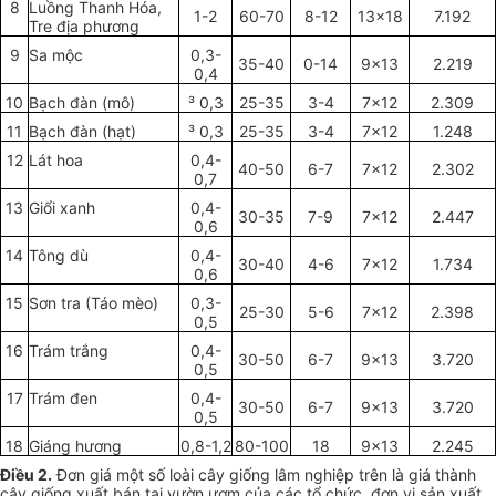
8
Luồng Thanh Hóa,
1-2
60-70
8-12
13x18
7.192
Tre địa phương
9
Sa mộc
0,3-
35-40
0-14
9x13
2.219
0,4
10
Bạch đàn (mô)
³ 0,3
25-35
3-4
7x12
2.309
11
Bạch đàn (hạt)
³ 0,3
25-35
3-4
7x12
1.248
12
Lát hoa
0,4-
40-50
6-7
7x12
2.302
0,7
13
Gi
ổ
i xanh
0,4-
30-35
7-9
7x12
2.447
0,6
14
Tông dù
0,4-
30-40
4-6
7x12
1.734
0,6
15
Sơn tra (Táo mèo)
0,3-
25-30
5-6
7x12
2.398
0,5
16
Trám trắng
0,4-
30-50
6-7
9x13
3.720
0
,
5
17
Trám đen
0,4-
30-50
6-7
9x13
3.720
0,5
18
Giáng hương
0,8-1,2
80-100
18
9x13
2.245
Điều 2.
Đơn giá một số lo
à
i cây giống lâm nghiệp trên là giá thành
cây giống xuất bán tại vườn ươm của các
tổ chức
, đơn vị sản xuất,