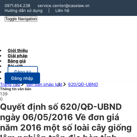
0971.654.238
service.center@caselaw.vn
Hướng dẫn sử dụng
|
Liên hệ
Toggle Navigation
Giới thiệu
Giải pháp
Bảng giá
Bài viết
Đăng ký
Đăng nhập
Trang chủ
Văn bản pháp luật
620/QĐ-UBND
Thông tin văn bản
139
0
Quyết định số 620/QĐ-UBND
ngày 06/05/2016 Về đơn giá
năm 2016 một số loài cây giống