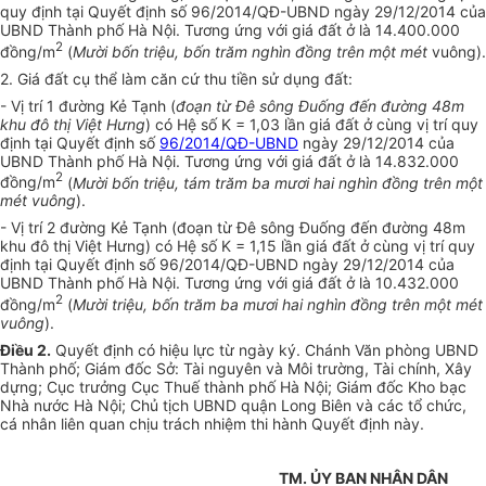
quy định tại Quyết định số 96/2014/QĐ-
U
BND ngày 29/12/2014 của
UBND Th
à
nh phố Hà Nội. Tương ứng với giá đất ở là 14.400.000
2
đồng/m
(
Mười bốn triệu, bốn trăm nghìn đồng
t
rên một mét
vuông).
2. Giá đất cụ thể làm căn cứ thu tiền sử dụng đất:
- Vị trí 1 đường Kẻ Tạnh (
đoạn từ Đê sông Đuống đến đường 48m
khu đô thị Việt Hưng
) có Hệ số K = 1,03 lần giá đất ở cùng vị trí quy
định tại Quyết định số
96/2014/QĐ-UBND
ngày 29/12/2014 của
UBND Thành phố Hà Nội. Tương ứng với giá đất ở là 14.832.000
2
đồng/m
(
Mười b
ố
n triệu, tám trăm ba mươi hai nghìn đồng trên một
mét vuông
).
- Vị trí 2 đường Kẻ Tạnh (đoạn từ Đê sông Đuống đến đường 48m
khu đô thị Việt Hưng) có Hệ số K = 1,15 lần giá đất ở cùng vị trí quy
định tại
Quyết
định số 96/2014/QĐ-
U
BND ngày 29/12/2014 của
UBND
Thành phố Hà Nội. Tương ứng với giá đất ở là 10.432.000
2
đồng/m
(
Mười
tr
iệu, bốn trăm ba mươi hai nghìn đồng trên một mét
vuông
).
Điều 2.
Quyết định có hiệu lực từ ngày ký. Chánh Văn phòng UBND
Thành phố; Giám đốc Sở: Tài nguyên và Môi trường, Tài chính, Xây
dựng; Cục trưởng Cục Thuế thành phố Hà Nội; Giám đ
ố
c Kho bạc
Nhà nước Hà Nội; Chủ tịch UBND quận Long Biên và các tổ chức,
cá nhân liên quan chịu trách nhiệm thi hành
Quyết
định này.
TM. ỦY BAN NHÂN DÂN