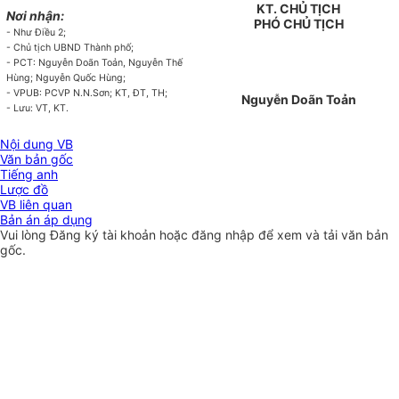
KT. CHỦ TỊCH
Nơi nhận:
PHÓ CHỦ TỊCH
- Như Điều 2;
- Chủ tịch UBND Thành phố;
- PCT: Nguyễn Doãn To
ả
n, Nguyễn Thế
Hùng;
Nguyễn Quốc Hùng;
- VPUB: PCVP N.N.S
ơn
; KT,
ĐT, TH;
Nguyễn Doãn Toản
- Lưu: VT, KT.
Nội dung VB
Văn bản gốc
Tiếng anh
Lược đồ
VB liên quan
Bản án áp dụng
Vui lòng
Đăng ký
tài khoản hoặc
đăng nhập
để xem và tải văn bản
gốc.