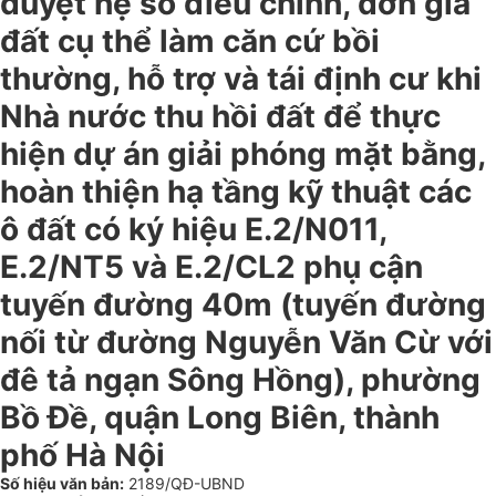
duyệt hệ số điều chỉnh, đơn giá
đất cụ thể làm căn cứ bồi
thường, hỗ trợ và tái định cư khi
Nhà nước thu hồi đất để thực
hiện dự án giải phóng mặt bằng,
hoàn thiện hạ tầng kỹ thuật các
ô đất có ký hiệu E.2/N011,
E.2/NT5 và E.2/CL2 phụ cận
tuyến đường 40m (tuyến đường
nối từ đường Nguyễn Văn Cừ với
đê tả ngạn Sông Hồng), phường
Bồ Đề, quận Long Biên, thành
phố Hà Nội
Số hiệu văn bản:
2189/QĐ-UBND