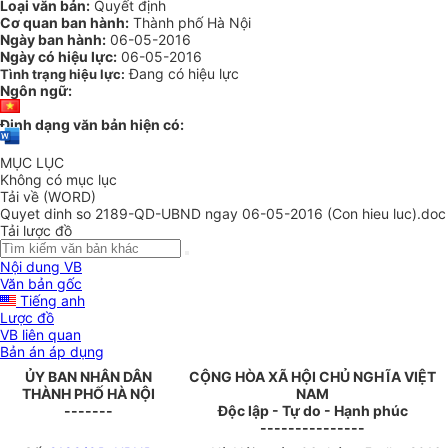
Loại văn bản:
Quyết định
Cơ quan ban hành:
Thành phố Hà Nội
Ngày ban hành:
06-05-2016
Ngày có hiệu lực:
06-05-2016
Đang có hiệu lực
Tình trạng hiệu lực:
Ngôn ngữ:
Định dạng văn bản hiện có:
MỤC LỤC
Không có mục lục
Tải về (WORD)
Quyet dinh so 2189-QD-UBND ngay 06-05-2016 (Con hieu luc).doc
Tải lược đồ
Nội dung VB
Văn bản gốc
Tiếng anh
Lược đồ
VB liên quan
Bản án áp dụng
ỦY BAN NHÂN DÂN
CỘNG HÒA XÃ HỘI CHỦ NGHĨA VIỆT
THÀNH PHỐ HÀ NỘI
NAM
-------
Độc lập - Tự do - Hạnh phúc
---------------