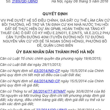
Số:
2189/QĐ-UBND
Hà Nội
, ngày
06
tháng
5
năm
2016
QUYẾT ĐỊNH
V/V PHÊ DUYỆT HỆ SỐ ĐIỀU CHỈNH, GIÁ ĐẤT CỤ THỂ LÀM CĂN CỨ
BỒI THƯỜNG, HỖ TRỢ VÀ TÁI ĐỊNH CƯ KHI NHÀ NƯỚC THU HỒI
ĐẤT ĐỂ THỰC HIỆN DỰ ÁN GPMB, HOÀN THIỆN HẠ TẦNG KỸ
THUẬT CÁC Ô ĐẤT CÓ KÝ HIỆU E.2/N011, E.2/NT5, VÀ E.2/CL2 PHỤ
CẬN TUYẾN ĐƯỜNG 40M (TUYẾN ĐƯỜNG NỐI TỪ ĐƯỜNG
NGUYỄN VĂN CỪ VỚI ĐÊ TẢ NGẠN SÔNG HỒNG), PHƯỜNG BỒ
ĐỀ, QUẬN LONG BIÊN
ỦY BAN NHÂN DÂN THÀNH PHỐ HÀ NỘI
Căn cứ Luật Tổ chức chính quyền địa phương ngày 19/6/2015;
Căn cứ Luật Đất đai ngày 29/11/2013;
Căn cứ
Nghị định
số
43/2014/NĐ-CP
ngày 15/5/2014 của Chính
phủ quy định chi tiết một số điều của Luật Đất đai;
Căn cứ Nghị định số
44/2014/NĐ-CP
ngày 15/5/2014 của Chính
phủ quy định về giá đất;
Căn cứ Thông tư
số
36/2014/TT-BTNMT
ngày 30/6/2014 của Bộ
Tài nguyên và Môi trường Quy định chi tiết phương pháp định giá
đất; xây dựng, đi
ề
u chỉnh bảng giá đất; định giá đất cụ thể và tư
vấn xác định giá đất;
Căn cứ Quyết định số
23/2014/QĐ-UBND
ngày 20/6/2014 của