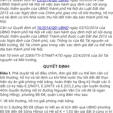
UBND thành phố Hà Nội về việc ban hành quy định các nội dung
thuộc
thẩm quyền
của UBND thành phố Hà Nội do Luật Đất đai
2013 và các Nghị định của Chính phủ giao cho về b
ồ
i thường, hỗ trợ
và tái định cư khi Nhà nước thu hồi đất trên địa bàn thành phố Hà
Nội;
Căn cứ Quyết định số
74/2014/QĐ-UBND
ngày 02/10/2014 của
U
BND thành phố Hà Nội về việc ban hành quy định một số nội dung
thuộc
thẩm quyền
của UBND Thành phố được Luật Đất đai 2013 và
các Nghị định của Chính phủ, các Thông tư của Bộ Tài nguyên và
Môi trường, Bộ Tài chính giao trong việc xác định giá đất cụ thể trên
địa bàn thành phố Hà Nội;
Xét Tờ trình số 3289/TTr-STNMT-KTĐ ngày 22/4/2016 của Sở Tài
nguyên và Môi trường,
QUYẾT ĐỊNH:
Điều 1.
Phê duyệt hệ số điều chỉnh, đơn giá đất cụ thể làm căn cứ
bồi thường, hỗ trợ và tái định cư khi Nhà nước thu hồi đất để thực
hiện dự án giải phóng mặt bằng, hoàn thiện hạ t
ầ
ng kỹ thuật các ô
đất
có ký hiệu E.2/N011, E.2/NT5 và E.2/CL2 phụ cận tuyến đường
40m (tuyến đường nối từ đường Nguyễn Văn Cừ với đê tả ngạn
Sông Hồng), phường Bồ Đề, quận Long Biên như sau:
1.
V
ề bồi thường, hỗ trợ giải phóng mặt bằng:
Vị trí 3 đường Bồ Đ
ề
(đoạn từ hết ao di tích đến qua UBND phường
Bồ Đề đến đê Sông Hồng) có Hệ số K = 1,50 lần giá đất ở cùng vị trí