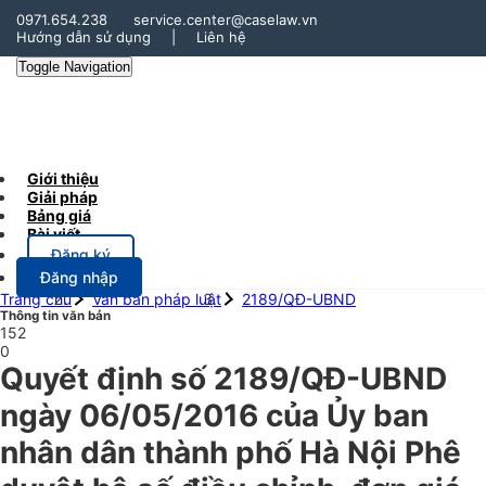
0971.654.238
service.center@caselaw.vn
Hướng dẫn sử dụng
|
Liên hệ
Toggle Navigation
Giới thiệu
Giải pháp
Bảng giá
Bài viết
Đăng ký
Đăng nhập
Trang chủ
Văn bản pháp luật
2189/QĐ-UBND
Thông tin văn bản
152
0
Quyết định số 2189/QĐ-UBND
ngày 06/05/2016 của Ủy ban
nhân dân thành phố Hà Nội Phê