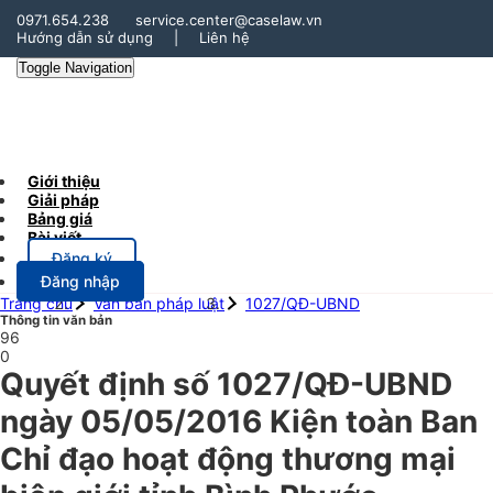
0971.654.238
service.center@caselaw.vn
Hướng dẫn sử dụng
|
Liên hệ
Toggle Navigation
Giới thiệu
Giải pháp
Bảng giá
Bài viết
Đăng ký
Đăng nhập
Trang chủ
Văn bản pháp luật
1027/QĐ-UBND
Thông tin văn bản
96
0
Quyết định số 1027/QĐ-UBND
ngày 05/05/2016 Kiện toàn Ban
Chỉ đạo hoạt động thương mại