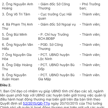
2. Ông Nguyễn Anh
- Giám đốc Sở Công
- Phó Trưởng
Hoàng
Thương
ban;
3. Ông Võ Tri Tâm
- Cục trưởng Cục Hải
- Thành viên;
quan
4. Bà Phạm Thị Anh
- Giám đốc Sở Ngoại vụ
- Thành viên;
Thư
5. Ông Bùi Minh
-
P
. Ch
ỉ
huy Trưởng
- Thành viên;
Soái
BCH.BĐBP
6. Ông Nguyễn Văn
- PGĐ. Sở Công
- Thành viên;
Hiếu
Thương
7. Ông Nguyễn Gia
- PCT.
UBND
huyện
- Thành viên;
Hòa
Lộc Ninh
8. Ông Diệp Hoàng
- PCT.
UBND
huyện Bù
- Thành viên;
Thu
Đ
ố
p
9. Ông Nguyễn
- PCT. UBND huyện Bù
- Thành viên.
Xuân Hoan
Gia Mập
Điều 2.
1. Ban Chỉ đạo có nhiệm vụ giúp UBND tỉnh chỉ đạo các sở, ngành
liên quan phối hợp với
UBND
các huyện biên giới trong việc quản lý
điều hành hoạt động thương mại biên giới trên địa bàn t
ỉ
nh theo
Quyết định số
52/2015/QĐ-TTg
ngày 20/10/2015 của Thủ tướng
Chính phủ về quản lý hoạt động thương mại biên giới với các nước