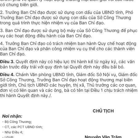
có chung biên giới.
2. Trưởng Ban Chỉ đạo được sử dụng con dấu của
UBND
tỉnh, Phó
Trưởng Ban Chỉ đạo được sử dụng con dấu của Sở Công Thương
trong quá trình thực hiện nhiệm vụ của Ban Chỉ đạo.
3. Ban Chỉ đạo được sử dụng bộ máy của Sở Công Thương để phục
vụ các hoạt động điều hành của Ban Chỉ đạo.
4. Trưởng Ban Chỉ đạo có trách nhiệm ban hành Quy chế hoạt động
của Ban Chỉ đạo và phân công nhiệm vụ cụ thể cho các thành viên
Ban Chỉ đạo.
Điều 3.
Quyết định này có hiệu lực thi hành kể từ ngày ký, các văn
bản trước đây trái với quy định tại Quyết định này đều bãi bỏ.
Điều 4.
Chánh
V
ăn phòng
UBND
tỉnh, Giám đốc Sở Nội vụ, Giám đốc
Sở Công Thương, Trưởng Ban Chỉ đạo hoạt động thương mại biên
giới tỉnh, Chủ tịch UBND các huyện, thị xã, Thủ trưởng các cơ quan,
đơn vị có liên quan và các ông, bà có tên tại Điều 1 chịu trách nhiệm
thi hành Quyết định này./.
CHỦ TỊCH
Nơi nhận:
- Bộ Công Thương;
- CT, các PCT UBND tỉnh;
- Như Điều 4;
Nguyễn Văn Trăm
- LĐVP;