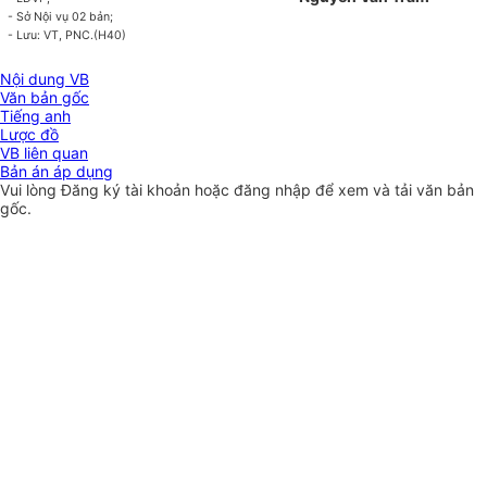
- Sở Nội vụ 02 bản;
- Lưu: VT,
P
NC.(H40)
Nội dung VB
Văn bản gốc
Tiếng anh
Lược đồ
VB liên quan
Bản án áp dụng
Vui lòng
Đăng ký
tài khoản hoặc
đăng nhập
để xem và tải văn bản
gốc.