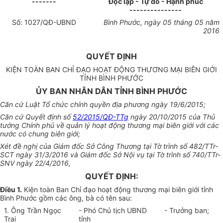
-------
Độc lập - Tự do - Hạnh phúc
---------------
Số:
1027
/QĐ-UBND
Bình Phước, ngày
05
tháng
05
năm
20
1
6
QUYẾT ĐỊNH
KIỆN TOÀN BAN CHỈ ĐẠO HOẠT ĐỘNG THƯƠNG MẠI BIÊN GIỚI
TỈNH BÌNH PHƯỚC
ỦY BAN NHÂN DÂN TỈNH BÌNH PHƯỚC
Căn cứ Luật Tổ chức chính quyền địa phương ngày 19/6/2015;
Căn cứ Quyết định số
52/2015/QĐ-TTg
ngày 20/10/2015 của Thủ
tướng Chính phủ về quản lý hoạt động thương mại biên giới với các
nước có chung biên giới;
Xét đề nghị của Giám đốc Sở Công Thương tại Tờ trình số 482/TTr-
SCT ngày 31/3/2016 và Giám đốc Sở Nội vụ tại Tờ trình số 740/TTr-
SNV ngày 22/4/2016,
QUYẾT ĐỊNH:
Điều 1.
Kiện toàn Ban Chỉ đạo hoạt động thương mại biên giới tỉnh
B
ì
nh Phước g
ồ
m các ông, bà có tên sau:
1. Ông Trần Ngọc
- Phó Chủ tịch
UBND
- Trưởng ban;
Trai
tỉnh