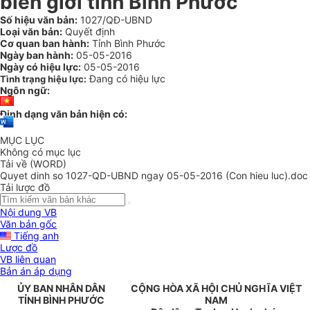
biên giới tỉnh Bình Phước
Số hiệu văn bản:
1027/QĐ-UBND
Loại văn bản:
Quyết định
Cơ quan ban hành:
Tỉnh Bình Phước
Ngày ban hành:
05-05-2016
Ngày có hiệu lực:
05-05-2016
Đang có hiệu lực
Tình trạng hiệu lực:
Ngôn ngữ:
Định dạng văn bản hiện có:
MỤC LỤC
Không có mục lục
Tải về (WORD)
Quyet dinh so 1027-QD-UBND ngay 05-05-2016 (Con hieu luc).doc
Tải lược đồ
Nội dung VB
Văn bản gốc
Tiếng anh
Lược đồ
VB liên quan
Bản án áp dụng
ỦY BAN NHÂN DÂN
CỘNG HÒA XÃ HỘI CHỦ NGHĨA VIỆT
TỈNH BÌNH PHƯỚC
NAM