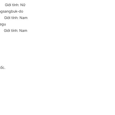
iới tính: Nữ
eongsangbuk-do
ới tính: Nam
aegu
iới tính: Nam
gốc.