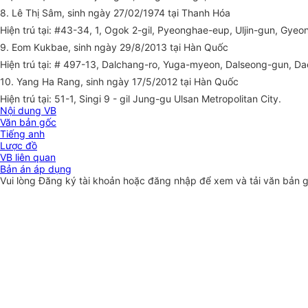
8. Lê Thị Sâm, sinh ngày 27/02/1974 tại Thanh Hóa G
Hiện trú tại: #43-34, 1, Ogok 2-gil, Pyeonghae-eup, Uljin-gun, Gy
9. Eom Kukbae, sinh ngày 29/8/2013 tại Hàn Quốc Gi
Hiện trú tại: # 497-13, Dalchang-ro, Yuga-myeon, Dalseong-gun, D
10. Yang Ha Rang, sinh ngày 17/5/2012 tại Hàn Quốc G
Hiện trú tại: 51-1, Singi 9 - gil Jung-gu Ulsan Metropolitan City.
Nội dung VB
Văn bản gốc
Tiếng anh
Lược đồ
VB liên quan
Bản án áp dụng
Vui lòng
Đăng ký
tài khoản hoặc
đăng nhập
để xem và tải văn bản 