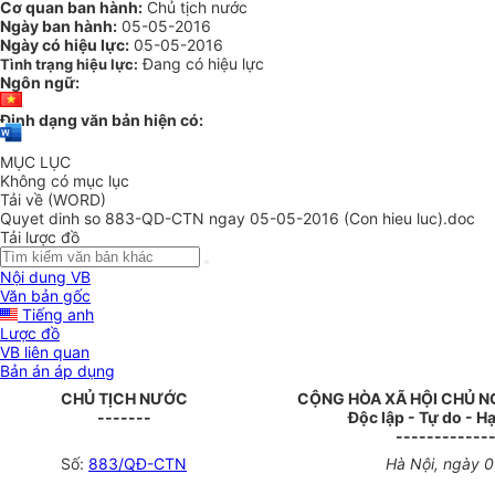
Cơ quan ban hành:
Chủ tịch nước
Ngày ban hành:
05-05-2016
Ngày có hiệu lực:
05-05-2016
Đang có hiệu lực
Tình trạng hiệu lực:
Ngôn ngữ:
Định dạng văn bản hiện có:
MỤC LỤC
Không có mục lục
Tải về (WORD)
Quyet dinh so 883-QD-CTN ngay 05-05-2016 (Con hieu luc).doc
Tải lược đồ
Nội dung VB
Văn bản gốc
Tiếng anh
Lược đồ
VB liên quan
Bản án áp dụng
CHỦ TỊCH NƯỚC
CỘNG HÒA XÃ HỘI CHỦ N
-------
Độc lập - Tự do - 
------------
Số:
883/QĐ-CTN
Hà Nội, ngày 