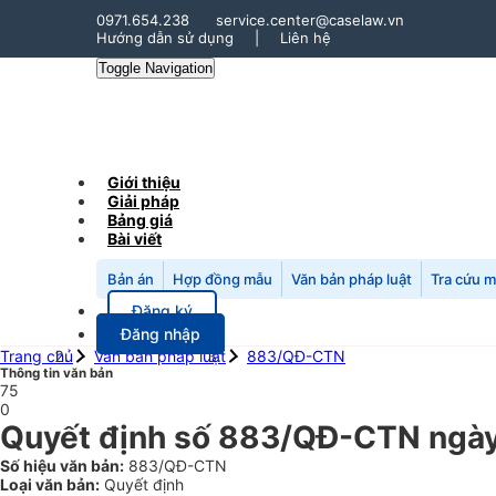
0971.654.238
service.center@caselaw.vn
Hướng dẫn sử dụng
|
Liên hệ
Toggle Navigation
Giới thiệu
Giải pháp
Bảng giá
Bài viết
Bản án
Hợp đồng mẫu
Văn bản pháp luật
Tra cứu 
Đăng ký
Đăng nhập
Trang chủ
Văn bản pháp luật
883/QĐ-CTN
Thông tin văn bản
75
0
Quyết định số 883/QĐ-CTN ngày 
Số hiệu văn bản:
883/QĐ-CTN
Loại văn bản:
Quyết định