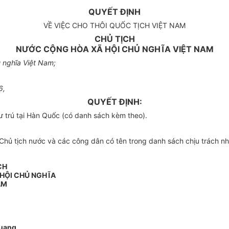
QUYẾT ĐỊNH
VỀ VIỆC CHO THÔI QUỐC TỊCH VIỆT NAM
CHỦ TỊCH
NƯỚC CỘNG HÒA XÃ HỘI CHỦ NGHĨA VIỆT NAM
 nghĩa Việt Nam;
6,
QUYẾT ĐỊNH:
ư trú tại Hàn Quốc (có danh sách kèm theo).
ủ tịch nước và các công dân có tên trong danh sách chịu trách nhi
CH
HỘI CHỦ NGHĨA
AM
Quang