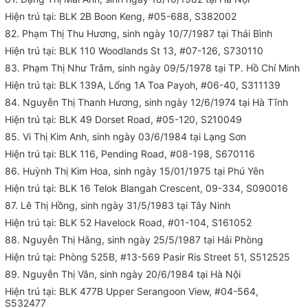
Hiện trú tại: BLK 2B Boon Keng, #05-688, S382002
82. Phạm Thị Thu Hương, sinh ngày 10/7/1987 tại Thái Bình
Hiện trú tại: BLK 110 Woodlands St 13, #07-126, S730110
83. Phạm Thị Như Trâm, sinh ngày 09/5/1978 tại TP. Hồ Chí Minh
Hiện trú tại: BLK 139A, Lổng 1A Toa Payoh, #06-40, S311139
84. Nguyễn Thị Thanh Hương, sinh ngày 12/6/1974 tại Hà Tĩnh
Hiện trú tại: BLK 49 Dorset Road, #05-120, S210049
85. Vi Thị Kim Anh, sinh ngày 03/6/1984 tại Lạng Sơn
Hiện trú tại: BLK 116, Pending Road, #08-198, S670116
86. Huỳnh Thị Kim Hoa, sinh ngày 15/01/1975 tại Phú Yên
Hiện trú tại: BLK 16 Telok Blangah Crescent, 09-334, S090016
87. Lê Thị Hồng, sinh ngày 31/5/1983 tại Tây Ninh
Hiện trú tại: BLK 52 Havelock Road, #01-104, S161052
88. Nguyễn Thị Hằng, sinh ngày 25/5/1987 tại Hải Phòng
Hiện trú tại: Phòng 525B, #13-569 Pasir Ris Street 51, S512525
89. Nguyễn Thị Vân, sinh ngày 20/6/1984 tại Hà Nội
Hiện trú tại: BLK 477B Upper Serangoon View, #04-564,
S532477