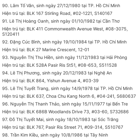
90. Lâm Tố Vân, sinh ngày 27/12/1980 tại TP. Hồ Chí Minh
Hiện trú tại: BLK 167 Stirling Road, #02-1221, S140167
91. Lê Thị Hoàng Oanh, sinh ngày 01/10/1982 tại Cần Thơ
Hiện trú tại: BLK 411 Commonwealth Avenue West, #08-3075,
S120411
92. Đặng Cúc Bình, sinh ngày 19/10/1984 tại TP. Hồ Chí Minh
Hiện trú tại: BLK 27 Marine Crescent, 12-01
93. Nguyễn Thị Thu Hiền, sinh ngày 11/12/1983 tại Hải Phòng
Hiện trú tại: BLK 528A Pasir Ris St51, #08-653, S511528
94. Lê Thị Phương, sinh ngày 20/12/1983 tại Nghệ An
Hiện trú tại: BLK 864, Yishun Avenue 4, #03-39
95. Lê Thị Tuyết Trang, sinh ngày 14/9/1978 tại TP. Hồ Chí Minh
Hiện trú tại: BLK 637, Choa Chu Kang North 6, #04-241, S680637
96. Nguyễn Thị Thanh Thảo, sinh ngày 15/11/1977 tại Bến Tre
Hiện trú tại: BLK 686B Woodlands Drive 73, #03-60, S732686
97. Đỗ Thị Tuyết Mai, sinh ngày 18/10/1983 tại Sóc Trăng
Hiện trú tại: BLK 767, Pasir Ris Street 71, #09-314, S510767
98. Trần Kim Kiều, sinh ngày 10/8/1986 tại Tây Ninh