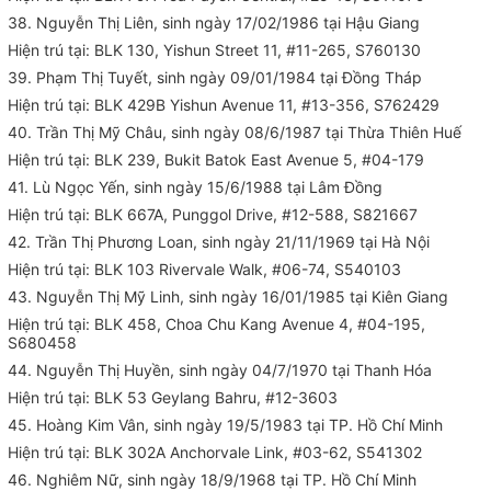
38. Nguyễn Thị Liên, sinh ngày 17/02/1986 tại Hậu Giang
Hiện trú tại: BLK 130, Yishun Street 11, #11-265, S760130
39. Phạm Thị Tuyết, sinh ngày 09/01/1984 tại Đồng Tháp
Hiện trú tại: BLK 429B Yishun Avenue 11, #13-356, S762429
40. Trần Thị Mỹ Châu, sinh ngày 08/6/1987 tại Thừa Thiên Huế
Hiện trú tại: BLK 239, Bukit Batok East Avenue 5, #04-179
41. Lù Ngọc Yến, sinh ngày 15/6/1988 tại Lâm Đồng
Hiện trú tại: BLK 667A, Punggol Drive, #12-588, S821667
42. Trần Thị Phương Loan, sinh ngày 21/11/1969 tại Hà Nội
Hiện trú tại: BLK 103 Rivervale Walk, #06-74, S540103
43. Nguyễn Thị Mỹ Linh, sinh ngày 16/01/1985 tại Kiên Giang
Hiện trú tại: BLK 458, Choa Chu Kang Avenue 4, #04-195,
S680458
44. Nguyễn Thị Huyền, sinh ngày 04/7/1970 tại Thanh Hóa
Hiện trú tại: BLK 53 Geylang Bahru, #12-3603
45. Hoàng Kim Vân, sinh ngày 19/5/1983 tại TP. Hồ Chí Minh
Hiện trú tại: BLK 302A Anchorvale Link, #03-62, S541302
46. Nghiêm Nữ, sinh ngày 18/9/1968 tại TP. Hồ Chí Minh