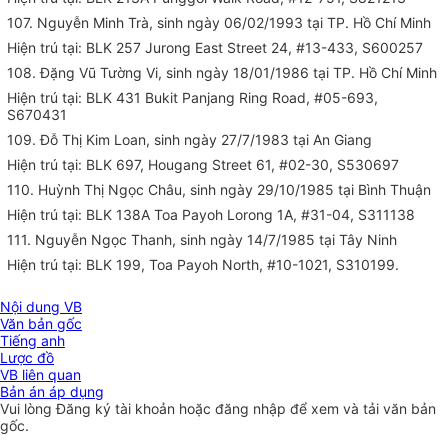
107. Nguyễn Minh Trà, sinh ngày 06/02/1993 tại TP. Hồ Chí Minh
Hiện trú tại: BLK 257 Jurong East Street 24, #13-433, S600257
108. Đặng Vũ Tường Vi, sinh ngày 18/01/1986 tại TP. Hồ Chí Minh
Hiện trú tại
: BLK 431 Bukit Panjang Ring Road, #05-693,
S670431
109. Đỗ Thị Kim Loan, sinh ngày 27/7/1983 tại An Giang
Hiện trú tại: BLK 697, Hougang Street 61, #02-30, S530697
110. Huỳnh Thị Ngọc Châu, sinh ngày 29/10/1985 tại Bình Thuận
Hiện trú tại: BLK 138A Toa Payoh Lorong 1A, #31-04, S311138
111. Nguyễn Ngọc Thanh, sinh ngày 14/7/1985 tại Tây Ninh
Hiện trú tại: BLK 199, Toa Payoh North, #10-1021, S310199.
Nội dung VB
Văn bản gốc
Tiếng anh
Lược đồ
VB liên quan
Bản án áp dụng
Vui lòng
Đăng ký
tài khoản hoặc
đăng nhập
để xem và tải văn bản
gốc.