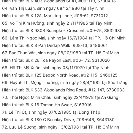
Hiện trú tại: BLK 403 Woodlands St 41, #09-110, S730403
64. Văn Thị Luận, sinh ngày 08/12/1986 tại Tây Ninh
Hiện trú tại: BLK 12A, Marsiling Lane, #06-61, S731012
65. Võ Thị Kim Hường, sinh ngày 21/11/1985 tại Tây Ninh
Hiện trú tại: BLK 980B Buangkok Crescent, #09-75, S532980
66. Lâm Thị Ngọc Mai, sinh ngày 16/7/1984 tại TP. Hồ Chí Minh
Hiện trú tại: BLK 8 Pari Dedap Walk, #08-13, S486061
67. Bao Thục Vân, sinh ngày 08/10/1980 tại TP. Hồ Chí Minh
Hiện trú tại: BLK 26 Toa Payoh East, #06-172, S310026
68. Hồ Thị Mỹ Xuân, sinh ngày 08/11/1979 tại Tây Ninh
Hiện trú tại: BLK 125 Bedok North Road, #02-115, S460125
69. Huỳnh Thị Mộng Thường, sinh ngày 28/4/1982 tại Sóc Trăng
Hiện trú tại: BLK 633 Woodlands Ring Road, #12-147, S730633
70. Thôi Ngọc Minh Châu, sinh ngày 22/4/1978 tại An Giang
Hiện trú tại: BLK 16 Taman Ho Swee, S163016
71. Lê Thị Út, sinh ngày 07/02/1985 tại Đồng Tháp
Hiện trú tại: BLK 180 C Boonlay Drive, #08-646, S643180
72. Lưu Lệ Sương, sinh ngày 13/02/1981 tại TP. Hồ Chí Minh