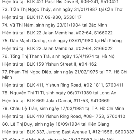
Hiện trú tại: BLK 421 Pasir Ris Drive 6, #06-241, S510421
73. Trần Thị Ngọc Thúy, sinh ngày 31/01/1987 tại Cần Thơ
Hiện trú tại: BLK 117, 09-930, S530117
74. Vũ Thị Năm, sinh ngày 23/01/1984 tại Bắc Ninh
Hiện trú tại: BLK 22 Jalan Membina, #02-64, S166022
75. Đào Mạnh Cường, sinh ngày 03/01/1980 tại Hải Phòng
Hiện trú tại: BLK 22 Jalan Membina, #02-64, S166022
76. Tống Thị Thanh Trà, sinh ngày 15/4/1974 tại Hà Nội
Hiện trú tại: BLK 159 Yishun Street II, #04-162
77. Phạm Thị Ngọc Điệp, sinh ngày 21/02/1975 tại TP. Hồ Chí
Minh
Hiện trú tại: BLK 411, Yishun Ring Road, #02-1811, S760411
78. Nguyễn Thị Tí Ti, sinh ngày 06/07/1989 tại Long An
Hiện trú tại: BLK 669 Jalan Damai, #11-53, S410669
79. Châu Lệ Trân, sinh ngày 17/03/1981 tại TP. Hồ Chí Minh
Hiện trú tại: BLK 410 Yishun Ring Road, #08-1753, S760410
80. Lê Thị Duy, sinh ngày 18/09/1984 tại Kiên Giang
Hiện trú tại: BLK 337, Jurong East Avenue 1, #12-1556, S600337
81. Đặng Thị Mai Anh, sinh ngày 18/10/1982 tại Hà Nội