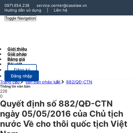
0971.654.238
service.center@caselaw.vn
Hướng dẫn sử dụng
|
Liên hệ
Toggle Navigation
Giới thiệu
Giải pháp
Bảng giá
Bài viết
Đăng ký
Đăng nhập
Trang chủ
Văn bản pháp luật
882/QĐ-CTN
Thông tin văn bản
226
0
Quyết định số 882/QĐ-CTN
ngày 05/05/2016 của Chủ tịch
nước Về cho thôi quốc tịch Việt