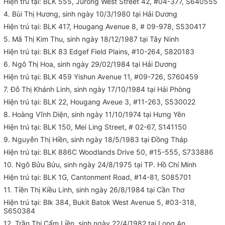
Hiện trú tại: BLK 555, Jurong West Street 42, #04-377, S640555
4. Bùi Thị Hương, sinh ngày 10/3/1980 tại Hải Dương
Hiện trú tại: BLK 417, Hougang Avenue 8, # 09-978, S530417
5. Mã Thị Kim Thu, sinh ngày 18/12/1987 tại Tây Ninh
Hiện trú tại: BLK 83 Edgef Field Plains, #10-264, S820183
6. Ngô Thị Hoa, sinh ngày 29/02/1984 tại Hải Dương
Hiện trú tại: BLK 459 Yishun Avenue 11, #09-726, S760459
7. Đỗ Thị Khánh Linh, sinh ngày 17/10/1984 tại Hải Phòng
Hiện trú tại: BLK 22, Hougang Aveue 3, #11-263, S530022
8. Hoàng Vĩnh Diện, sinh ngày 11/10/1974 tại Hưng Yên
Hiện trú tại: BLK 150, Mei Ling Street, # 02-67, S141150
9. Nguyễn Thị Hiền, sinh ngày 18/5/1983 tại Đồng Tháp
Hiện trú tại: BLK 886C Woodlands Drive 50, #15-555, S733886
10. Ngô Bửu Bửu, sinh ngày 24/8/1975 tại TP. Hồ Chí Minh
Hiện trú tại: BLK 1G, Cantonment Road, #14-81, S085701
11. Tiền Thị Kiều Linh, sinh ngày 26/8/1984 tại Cần Thơ
Hiện trú tại: Blk 384, Bukit Batok West Avenue 5, #03-318,
S650384
12. Trần Thị Cẩm Liền, sinh ngày 22/4/1982 tại Long An