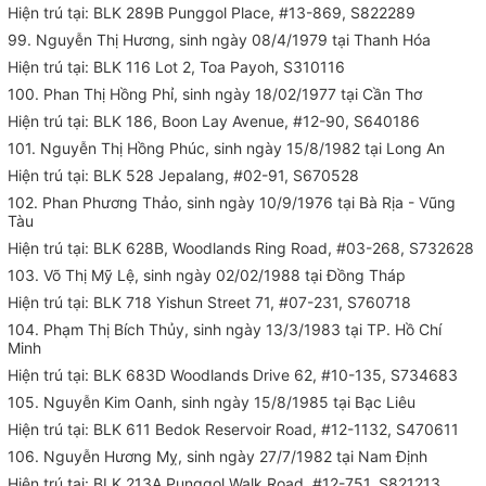
Hiện trú tại: BLK 289B Punggol Place, #13-869, S822289
99. Nguyễn Thị Hương, sinh ngày 08/4/1979 tại Thanh Hóa
Hiện trú tại: BLK 116 Lot 2, Toa Payoh, S310116
100. Phan Thị Hồng Phỉ, sinh ngày 18/02/1977 tại Cần Thơ
Hiện trú tại: BLK 186, Boon Lay Avenue, #12-90, S640186
101. Nguyễn Thị Hồng Phúc, sinh ngày 15/8/1982 tại Long An
Hiện trú tại: BLK 528 Jepalang, #02-91, S670528
102. Phan Phương Thảo, sinh ngày 10/9/1976 tại Bà Rịa - Vũng
Tàu
Hiện trú tại: BLK 628B, Woodlands Ring Road, #03-268, S732628
103. Võ Thị Mỹ Lệ, sinh ngày 02/02/1988 tại Đồng Tháp
Hiện trú tại: BLK 718 Yishun Street 71, #07-231, S760718
104. Phạm Thị Bích Thủy, sinh ngày 13/3/1983 tại TP. Hồ Chí
Minh
Hiện trú tại: BLK 683D Woodlands Drive 62, #10-135, S734683
105. Nguyễn Kim Oanh, sinh ngày 15/8/1985 tại Bạc Liêu
Hiện trú tại: BLK 611 Bedok Reservoir Road, #12-1132, S470611
106. Nguyễn Hương Mỵ, sinh ngày 27/7/1982 tại Nam Định
Hiện trú tại: BLK 213A Punggol Walk Road, #12-751, S821213