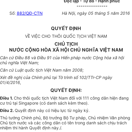
Độc lập - Tự do - Hạnh phúc
---------------
Số:
882/QĐ-CTN
Hà Nội, ngày 05 tháng 5 năm 2016
QUYẾT ĐỊNH
VỀ VIỆC CHO THÔI QUỐC TỊCH VIỆT NAM
CHỦ TỊCH
NƯỚC CỘNG HÒA XÃ HỘI CHỦ NGHĨA VIỆT NAM
Căn cứ Điều 88 và Điều 91 của Hiến pháp nước Cộng hòa xã hội
chủ nghĩa Việt Nam;
Căn cứ Luật quốc tịch Việt Nam năm 2008;
Xét đề nghị của Chính phủ tại Tờ trình số 102/TTr-CP ngày
01/4/2016,
QUYẾT ĐỊNH:
Điều 1.
Cho thôi quốc tịch Việt Nam đối với 111 công dân hiện đang
cư trú tại Singapore (có danh sách kèm theo).
Điều 2.
Quyết định này có hiệu lực từ ngày ký.
Thủ tướng Chính phủ, Bộ trưởng Bộ Tư pháp, Chủ nhiệm Văn phòng
Chủ tịch nước và các công dân có tên trong danh sách chịu trách
nhiệm thi hành Quyết định này./.