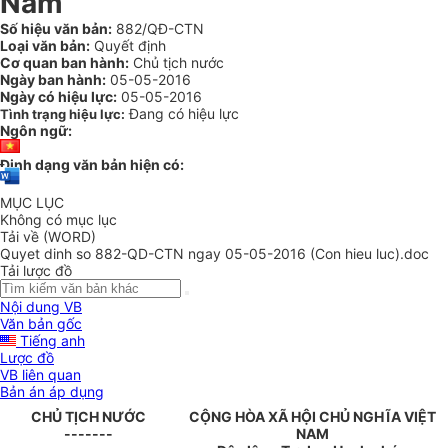
Nam
Số hiệu văn bản:
882/QĐ-CTN
Loại văn bản:
Quyết định
Cơ quan ban hành:
Chủ tịch nước
Ngày ban hành:
05-05-2016
Ngày có hiệu lực:
05-05-2016
Đang có hiệu lực
Tình trạng hiệu lực:
Ngôn ngữ:
Định dạng văn bản hiện có:
MỤC LỤC
Không có mục lục
Tải về (WORD)
Quyet dinh so 882-QD-CTN ngay 05-05-2016 (Con hieu luc).doc
Tải lược đồ
Nội dung VB
Văn bản gốc
Tiếng anh
Lược đồ
VB liên quan
Bản án áp dụng
CHỦ TỊCH NƯỚC
CỘNG HÒA XÃ HỘI CHỦ NGHĨA VIỆT
-------
NAM