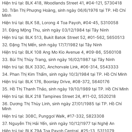
Hiện trú tại: BLK 418, Woodlands Street 41, #04-121, S730418
30. Trần Thị Phượng Hoàng, sinh ngày 06/6/1976 tại TP. Hồ Chí
Minh
Hiện trú tại: BLK 58, Lorong 4 Toa Payoh, #04-45, S310058
31. Đặng Mộng Thu, sinh ngày 03/12/1984 tại Tây Ninh
Hiện trú tại: BLK 513, Bukit Batok Street 52, #01-562, S650513
32. Đặng Thị Mến, sinh ngày 17/7/1982 tại Tây Ninh
Hiện trú tại: BLK 108 Ang Mo Kio Avenue 4, #09-86, S560108
33. Bùi Thị Thùy Trang, sinh ngày 16/02/1987 tại Tây Ninh
Hiện trú tại: BLK 333C, Anchorvale Link, #06-314, S543333
34. Phan Thị Kim Thấm, sinh ngày 10/3/1984 tại TP. Hồ Chí Minh
Hiện trú tại: BLK 176, Boonlay Drive, #08-372, S640176
35. Hồ Thị Thanh Thảo, sinh ngày 19/10/1989 tại TP. Hồ Chí Minh
Hiện trú tại: BLK 218 Tampines Street 24, #11-02, S520218
36. Dương Thị Thùy Linh, sinh ngày 27/01/1985 tại TP. Hồ Chí
Minh
Hiện trú tại: 308C, Punggol Walk, #17-332, S823308
37. Nguyễn Thị Hải Yến, sinh ngày 10/12/1977 tại Nghệ An
Hiện trú tại: BLK 79A Toa Payoh Central, #25-13, S311079