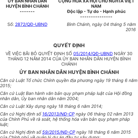
ỦY BAN NHÂN DÂN
CỘNG HÒA XÃ HỘI CHỦ NGHĨA VIỆT
HUYỆN BÌNH CHÁNH
NAM
-------
Độc lập - Tự do - Hạnh phúc
---------------
Số:
2872/QĐ-UBND
Bình Chánh
, ngày
04
tháng
5
năm
2016
QUYẾT ĐỊNH
VỀ VIỆC BÃI BỎ QUYẾT ĐỊNH SỐ
05/2014/QĐ-UBND
NGÀY 30
THÁNG 12 NĂM 2014 CỦA ỦY BAN NHÂN DÂN HUYỆN BÌNH
CHÁNH
ỦY BAN NHÂN DÂN HUYỆN BÌNH CHÁNH
Căn cứ Luật
Tổ chức
Chính quyền địa phương ngày 19 tháng 6 năm
2015;
Căn cứ Luật Ban hành văn bản quy phạm pháp luật của Hội đồng
nhân dân,
Ủy ban
nhân dân năm 2004;
Căn cứ Luật Xây dựng ngày 18 tháng 6 năm 2014;
Căn cứ Nghị định số
16/2013/NĐ-CP
ngày 06 tháng 02 năm 2013
của Chính Phủ về rà soát, hệ thống hóa văn bản quy phạm pháp
luật;
Căn cứ Nghị định số
59/2015/NĐ-CP
ngày 18 tháng 6 năm 2015
của Chính phủ về quản lý dự án đầu tư xây dựng;