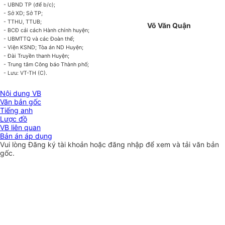
- UBND TP (để b/c);
- S
ở
XD; S
ở
TP;
- TTHU, TTUB;
Võ Văn Quận
- BCĐ cải cách Hành ch
í
nh huyện;
- UBMTTQ và các Đoàn thể;
- Viện KSND; Tòa án ND Huyện;
- Đài Truyền thanh Huyện;
- Trung tâm Công báo Thành
phố
;
- Lưu: VT-TH (C).
Nội dung VB
Văn bản gốc
Tiếng anh
Lược đồ
VB liên quan
Bản án áp dụng
Vui lòng
Đăng ký
tài khoản hoặc
đăng nhập
để xem và tải văn bản
gốc.