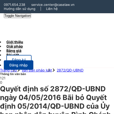
0971.654.238
service.center@caselaw.vn
Hướng dẫn sử dụng
|
Liên hệ
Toggle Navigation
Giới thiệu
Giải pháp
Bảng giá
Bài viết
Đăng ký
Đăng nhập
Trang chủ
Văn bản pháp luật
2872/QĐ-UBND
Thông tin văn bản
121
0
Quyết định số 2872/QĐ-UBND
ngày 04/05/2016 Bãi bỏ Quyết
định 05/2014/QĐ-UBND của Ủy