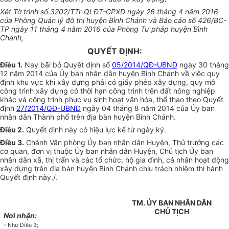
Xét Tờ trình số 3202/TTr-QLĐT-CPXD ngày 26 tháng 4 năm 2016
của Phòng Quản lý đô thị huyện Bình Chánh và Báo cáo số 426/BC-
TP ngày 11 tháng 4 năm 2016 của Phòng Tư pháp huyện Bình
Chánh,
QUYẾT ĐỊNH:
Điều 1.
Nay bãi bỏ Quyết định số
05/2014/QĐ-UBND
ngày 30 tháng
12 năm 2014 của
Ủ
y ban nhân dân huyện Bình Chánh
về
việc quy
định khu vực khi xây dựng phải có
giấy
phép xây dựng, quy mô
công trình xây dựng có thời hạn công trình trên
đất
nông nghiệp
khác và công trình phục vụ sinh hoạt văn
hóa
, th
ể
thao theo Quyết
định
27/2014/QĐ-UBND
ngày 04 tháng 8 năm 2014 của
Ủy ban
nhân dân
Thành phố
trên địa bàn huyện Bình Chánh.
Điều 2.
Quyết định này có hiệu lực kể từ ngày ký.
Điều 3.
Chánh
V
ăn phòng
Ủy ban
nhân dân Huyện, Thủ trưởng các
cơ quan, đơn vị thuộc
Ủy ban
nhân dân Huyện, Chủ tịch
Ủy ban
nhân dân xã, thị trấn và các tổ chức, hộ gia đình, cá nhân hoạt động
xây dựng trên địa bàn huyện Bình Chánh chịu trách nhiệm thi hành
Quyết định này./.
TM. ỦY BAN NHÂN DÂN
CHỦ TỊCH
Nơi nhận:
- Như Điều 3;