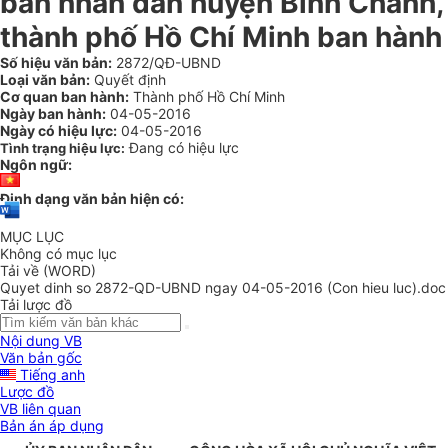
ban nhân dân huyện Bình Chánh,
thành phố Hồ Chí Minh ban hành
Số hiệu văn bản:
2872/QĐ-UBND
Loại văn bản:
Quyết định
Cơ quan ban hành:
Thành phố Hồ Chí Minh
Ngày ban hành:
04-05-2016
Ngày có hiệu lực:
04-05-2016
Đang có hiệu lực
Tình trạng hiệu lực:
Ngôn ngữ:
Định dạng văn bản hiện có:
MỤC LỤC
Không có mục lục
Tải về (WORD)
Quyet dinh so 2872-QD-UBND ngay 04-05-2016 (Con hieu luc).doc
Tải lược đồ
Nội dung VB
Văn bản gốc
Tiếng anh
Lược đồ
VB liên quan
Bản án áp dụng