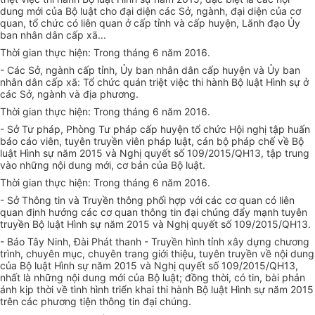
dung mới của Bộ luật cho đại diện các
Sở
, ngành, đại diện của cơ
quan, tổ chức có liên quan ở cấp tỉnh
và cấp huyện, Lãnh đạo Ủy
ban nhân dân cấp xã..
.
Thời gian
thực hiện
: Trong tháng
6
năm 2016.
- Các Sở, ngành cấp tỉnh, Ủy ban nhân dân cấp huyện và Ủy ban
nhân dân cấp xã:
Tổ chức quán triệt việc thi hành Bộ luật Hình sự ở
các
Sở
, ngành và địa phương
.
Thời gian thực hiện: Trong tháng 6
năm 2016.
- Sở Tư pháp, Phòng Tư pháp cấp huyện t
ổ chức
Hội nghị
tập huấn
báo cáo viên
, tuyên truyền viên pháp luật, cán bộ pháp chế
về Bộ
luật Hình sự năm 2015 và Nghị quyết số 109/2015/QH13, tập trung
vào những nội dung mới, cơ bản của Bộ luật.
Thời gian thực hiện: Trong tháng 6
năm 2016.
-
Sở
Thông tin và Truyền thông
phối hợp với các cơ quan có liên
quan định hướng các cơ quan thông tin đại chúng đẩy mạnh tuyên
truyền
Bộ luật Hình sự năm 2015 và Nghị quyết số 109/2015/QH13
.
- Báo Tây Ninh, Đài Phát thanh - Truyền hình tỉnh
xây dựng chương
trình, chuyên mục, chuyên trang giới thiệu, tuyên truyền về nội dung
của Bộ luật Hình sự năm 2015 và Nghị quyết số 109/2015/QH13,
nhất là những nội dung mới của Bộ luật
;
đồng thời, có tin, bài phản
ánh kịp thời về tình hình triển khai thi hành Bộ luật Hình sự năm 2015
trên các phương tiện thông tin đại chúng.