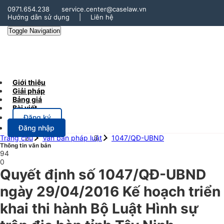
0971.654.238
service.center@caselaw.vn
Hướng dẫn sử dụng
|
Liên hệ
Toggle Navigation
Giới thiệu
Giải pháp
Bảng giá
Bài viết
Đăng ký
Đăng nhập
Trang chủ
Văn bản pháp luật
1047/QĐ-UBND
Thông tin văn bản
94
0
Quyết định số 1047/QĐ-UBND
ngày 29/04/2016 Kế hoạch triển
khai thi hành Bộ Luật Hình sự