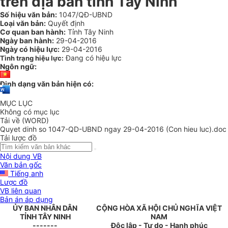
trên địa bàn tỉnh Tây Ninh
Số hiệu văn bản:
1047/QĐ-UBND
Loại văn bản:
Quyết định
Cơ quan ban hành:
Tỉnh Tây Ninh
Ngày ban hành:
29-04-2016
Ngày có hiệu lực:
29-04-2016
Đang có hiệu lực
Tình trạng hiệu lực:
Ngôn ngữ:
Định dạng văn bản hiện có:
MỤC LỤC
Không có mục lục
Tải về (WORD)
Quyet dinh so 1047-QD-UBND ngay 29-04-2016 (Con hieu luc).doc
Tải lược đồ
Nội dung VB
Văn bản gốc
Tiếng anh
Lược đồ
VB liên quan
Bản án áp dụng
ỦY BAN NHÂN DÂN
CỘNG HÒA XÃ HỘI CHỦ NGHĨA VIỆT
TỈNH TÂY NINH
NAM
-------
Độc lập - Tự do - Hạnh phúc