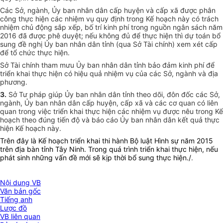
Các
Sở
, ngành
,
Ủy ban
nhân dân cấp
huyện và cấp xã
được phân
công thực hiện các nhiệm vụ quy định trong Kế hoạch này có trách
nhiệm chủ động s
ắ
p xếp, bố trí kinh phí trong nguồn ngân sách năm
2016 đã được phê duyệt;
nếu không đủ để thực hiện thì
dự toán bổ
sung
đề nghị Ủy ban nhân dân tỉnh (qua Sở Tài chính) xem xét cấp
để tổ chức
thực hiện.
Sở
Tài chính
tham mưu
Ủy ban
nhân dân
tỉnh
bảo đảm kinh phí để
triển khai thực hiện có hiệu quả nhiệm vụ của các
Sở
, ngành và địa
phương.
3.
Sở
Tư pháp
giúp Ủy ban nhân dân tỉnh
theo dõi, đôn đốc các
Sở
,
ngành
,
Ủy ban
nhân dân
cấp huyện, cấp xã
và các cơ quan có liên
quan trong việc
tr
iển khai thực hiện các nhiệm vụ được nêu trong Kế
hoạch theo đúng tiến độ và báo cáo
Ủy ban nhân dân
kết quả thực
hiện Kế hoạch này.
Trên đây là Kế hoạch triển khai thi hành Bộ luật Hình sự năm 2015
trên địa bàn tỉnh Tây Ninh. Trong quá trình triển khai thực hiện, nếu
phát sinh những vấn đề mới sẽ kịp thời bổ sung thực hiện./
.
Nội dung VB
Văn bản gốc
Tiếng anh
Lược đồ
VB liên quan