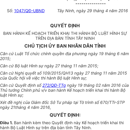
---------------
Số:
1047/QĐ-UBND
Tây Ninh, ngày 29 tháng 4 năm 2016
QUYẾT ĐỊNH
BAN HÀNH KẾ HOẠCH TRIỂN KHAI THI HÀNH BỘ LUẬT HÌNH SỰ
TRÊN ĐỊA BÀN TỈNH TÂY NINH
CHỦ TỊCH ỦY BAN NHÂN DÂN TỈNH
Căn cứ Luật Tổ chức chính quyền địa phương ngày 19 tháng 6 năm
2015;
Căn cứ Bộ luật Hình sự ngày 27 tháng 11 năm 2015;
Căn cứ Nghị quyết số 109/2015/QH13 ngày 27 tháng 11 năm 2015
của Quốc hội về việc thi hành Bộ luật Hình sự;
Căn cứ Quyết định số
272/QĐ-TTg
ngày 19 tháng 02 năm 2016 của
Thủ tướng Chính phủ v/v ban hành Kế hoạch triển khai thi hành Bộ
luật Hình sự;
Xét đề nghị của Giám đốc Sở Tư pháp tại Tờ trình số 670/TTr-STP
ngày 21tháng 4 năm 2016,
QUYẾT ĐỊNH:
Điều 1.
Ban hành kèm theo Quyết định này Kế hoạch triển khai thi
hành Bộ Luật Hình sự trên địa bàn tỉnh Tây Ninh.