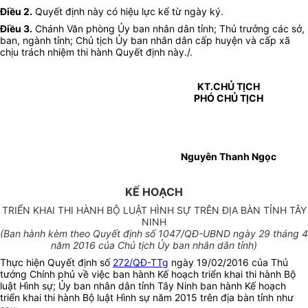
Điều 2.
Quyết định này có hiệu lực kể từ ngày ký.
Điều 3.
Chánh Văn phòng Ủy ban nhân dân tỉnh; Thủ trưởng các sở,
ban, ngành tỉnh; Chủ tịch Ủy ban nhân dân cấp huyện và cấp xã
chịu trách nhiệm thi hành Quyết định này./.
KT.CHỦ TỊCH
PHÓ CHỦ TỊCH
Nguyên Thanh Ngọc
KẾ HOẠCH
TRIỂN KHAI THI HÀNH BỘ LUẬT HÌNH SỰ TRÊN ĐỊA BÀN TỈNH TÂY
NINH
(Ban hành kèm theo Quyết định số
1047/
QĐ-
UBND
ngày
29
tháng
4
năm 2016 của
Chủ tịch Ủy ban nhân dân tỉnh
)
Thực hiện Quyết định số
272/QĐ-TTg
ngày 19/02/2016 của Thủ
tướng Chính phủ về việc ban hành Kế hoạch triển khai thi hành Bộ
luật Hình sự; Ủy ban nhân dân tỉnh Tây Ninh ban hành Kế hoạch
triển khai thi hành Bộ luật Hình sự năm 2015 trên địa bàn tỉnh như