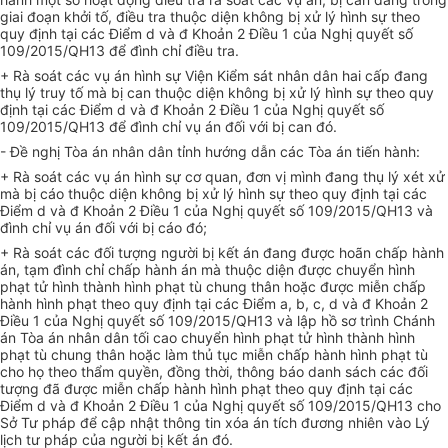
giai đoạn khởi tố, điều tra thuộc diện không bị xử lý hình sự
theo
quy định tại các Điểm d và đ Khoản 2 Điều 1 của Nghị quyết số
109/2015/QH13
để
đình chỉ
điều tra.
+
Rà soát các vụ án hình sự Viện Kiểm sát nhân dân hai cấp đang
thụ lý truy tố mà bị can thuộc diện không bị xử lý hình sự theo
quy
định tại các Điểm d và đ Khoản 2 Điều 1 của Nghị quyết số
109/2015/QH13 để đình chỉ
vụ án
đối với
bị can đó
.
- Đề nghị Tòa án nhân dân
tỉnh
hướng dẫn các Tòa án tiến hành:
+ Rà soát các vụ án hình sự cơ quan, đơn vị mình đang thụ lý xét xử
mà bị cáo thuộc diện không bị xử lý hình sự theo quy định tại các
Điểm d và đ Khoản 2 Điều 1 của Nghị quyết số 109/2015/QH13 và
đình chỉ vụ án đối với bị cáo đó;
+ Rà soát các đối tượng người bị kết án đang được hoãn chấp hành
án, tạm đình chỉ chấp hành án mà thuộc diện được chuyển h
ì
nh
phạt tử hình thành hình phạt tù chung thân hoặc được miễn chấp
hành hình phạt theo quy định tại các Điểm a, b, c, d và đ Khoản 2
Điều 1 của
Nghị quyết số
109/2015/QH13 và lập hồ sơ trình Chánh
án Tòa án nhân dân tối cao chuyển hình phạt t
ử
hình thành hình
phạt tù chung thân hoặc làm thủ tục miễn chấp hành hình phạt tù
cho họ theo thẩm quyền, đồng thời, thông báo danh sách các đ
ố
i
tượng đã được mi
ễ
n ch
ấ
p hành hình phạt theo quy định tại các
Điểm d và đ Khoản 2 Điều 1 của Nghị quyết số 109/2015/QH13 cho
Sở Tư pháp để cập nhật thông tin xóa án tích đương nhiên vào Lý
lịch tư pháp của người bị kết án đó.