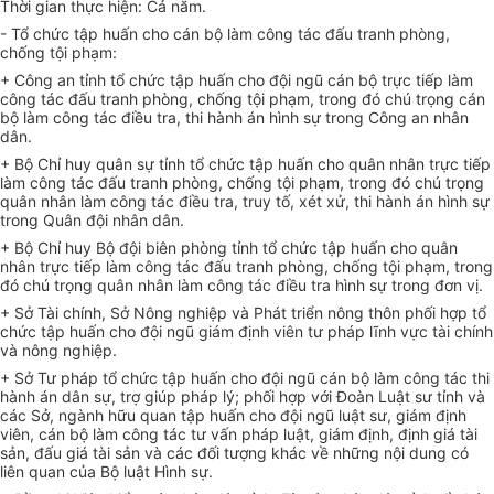
Thời gian thực hiện:
Cả năm
.
- Tổ chức tập huấn cho
cán bộ làm công tác đấu tranh phòng,
chống tội phạm
:
+ Công an tỉnh
tổ chức tập huấn cho đội ngũ cán bộ trực tiếp làm
công tác đấu tranh phòng, chống tội phạm, trong đó chú trọng cán
bộ làm công tác điều tra, thi hành án hình sự trong Công an nhân
dân.
+ Bộ Chỉ huy quân sự tỉnh
tổ chức tập huấn cho quân nhân trực tiếp
làm công tác đấu tranh phòng, ch
ố
ng tội phạm, trong đó chú trọng
quân nhân làm công tác điều tra, truy tố, xét xử, thi hành án h
ì
nh sự
trong Quân đội nhân dân.
+ Bộ Chỉ huy Bộ đội biên phòng tỉnh
tổ chức tập huấn cho quân
nhân trực tiếp làm công tác đấu tranh phòng, ch
ố
ng tội phạm, trong
đó chú trọng quân nhân làm công tác điều tra
hình sự trong đơn vị.
+ Sở
Tài chính,
Sở
Nông nghiệp và Phát triển nông thôn
phối hợp
tổ
chức tập huấn cho đội ngũ
giám định viên tư pháp lĩnh vực tài chính
và nông nghiệp
.
+ Sở
Tư pháp tổ chức tập huấn cho đội ngũ cán bộ làm công tác thi
hành án dân sự, trợ giúp pháp lý; phối hợp với
Đ
oàn Luật sư
tỉnh
và
các
Sở
, ngành hữu quan tập huấn cho đội ngũ luật sư, giám định
viên, cán bộ làm công tác tư vấn pháp luật, giám định, định giá tài
sản, đấu giá tài sản và các đối tượng khác về những nội dung có
l
i
ên quan của Bộ luật Hình sự.