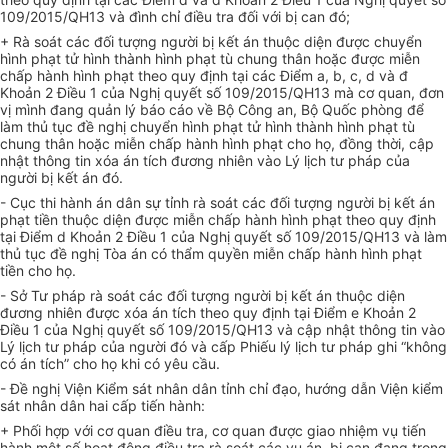
109/2015/QH13 và đình chỉ điều tra đối với bị can đó;
+ Rà soát các đối tượng người bị kết án thuộc diện được chuyển
hình phạt tử hình thành hình phạt tù chung thân hoặc được miễn
chấp hành hình phạt theo quy định tại các Điểm a, b, c, d và đ
Khoản 2 Điều 1 của Nghị
quyết
số 109/2015/QH13 mà cơ quan,
đơn
vị
mình đang quản lý
báo cáo về Bộ Công an, Bộ Quốc phòng để
làm thủ tục đề nghị
chuyển hình phạt tử hình thành hình phạt tù
chung thân
hoặc
miễn chấp hành hình ph
ạ
t cho họ, đồng thời, cập
nhật thông tin xóa án tích đương nhiên vào Lý lịch tư pháp của
người bị kết án đó.
-
Cục
thi hành án dân sự
tỉnh r
à soát các đối tượng người bị kết án
phạt tiền thuộc diện được miễn chấp hành hình phạt theo quy định
tại Điểm d Khoản 2 Điều 1 của Nghị quyết số 109/2015/QH13 và làm
thủ tục đề nghị Tòa án có thẩm quyền miễn chấp hành h
ì
nh phạt
tiền cho họ
.
-
Sở Tư pháp
rà
soát các đối tượng người bị kết án thuộc diện
đương nhiên được xóa án tích theo quy định tại Điểm e Khoản 2
Điều 1 của Nghị
quyết
số 109/2015/QH13 và cập nhật thông tin vào
Lý lịch tư pháp của người đó và cấp Phiếu
lý
lịch tư pháp ghi “không
có án tích” cho họ khi có yêu c
ầ
u.
- Đề nghị Viện Kiểm sát nhân dân
tỉnh
chỉ đạo, hướng dẫn Viện kiểm
sát nhân dân
hai cấp
tiến hành:
+
Phối hợp với cơ quan điều tra, cơ quan được giao nhiệm vụ tiến
hành một số hoạt động điều tra r
à soát các vụ án
, bị can đang trong