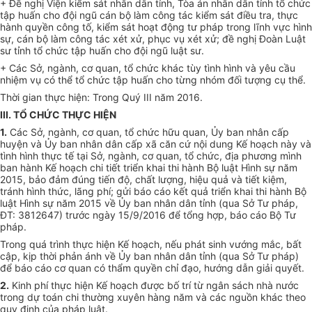
+
Đề nghị Viện kiểm sát nhân dân
tỉnh
, Tòa án nhân dân
tỉnh
tổ chức
tập huấn cho đội ngũ cán bộ làm công tác
kiểm sát
điều tra, thực
hành quyền công tố, kiểm sát hoạt động tư pháp trong lĩnh vực h
ì
nh
sự, cán bộ làm công tác xét xử, phục vụ xét xử; đề nghị
Đ
oàn Luật
sư
tỉnh
tổ chức tập huấn cho đội ngũ luật sư.
+
Các
Sở
, ngành, cơ quan, tổ chức khác tùy tình hình và yêu cầu
nhiệm vụ có thể tổ chức tập huấn cho từng nhóm đối tượng cụ thể.
Thời gian thực hiện: Trong Quý II
I
năm 2016.
III. T
Ổ
CHỨC THỰC HIỆN
1.
Các
Sở
, ngành, cơ quan, tổ chức hữu quan
,
Ủy ban
nhân c
ấp
huyện và Ủy ban nhân dân cấp xã
căn cứ nội dung Kế hoạch này và
t
ì
nh hình thực tế tại
Sở
, ngành, cơ quan, tổ chức, địa phương mình
ban hành Kế hoạch chi tiết triển khai thi hành Bộ luật Hình sự năm
2015, bảo đảm đúng ti
ế
n độ, chất lượng, hiệu quả và tiết kiệm,
tránh hình thức, lãng phí; gửi báo cáo kết quả triển khai thi hành Bộ
luật Hình sự năm 2015 về
Ủy ban nhân dân tỉnh (qua Sở
Tư pháp
,
ĐT: 3812647)
trước
ngày 15
/9/2016 để tổng hợp, báo cáo
Bộ Tư
pháp
.
Trong quá trình thực hiện
Kế hoạch
, nếu phát sinh vướng mắc, bất
cập
,
kịp thời phản ánh về
Ủy ban nhân dân tỉnh (qua Sở
Tư pháp
)
để báo cáo cơ quan có th
ẩ
m quyền chỉ đạo, hướng dẫn giải quyết.
2.
Kinh phí thực hiện Kế hoạch được bố trí từ ngân sách nhà nước
trong dự toán chi thường xuyên hàng năm và các nguồn khác theo
quy định của pháp luật.