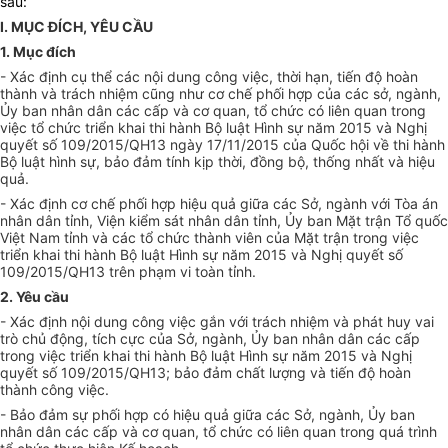
sau:
I. MỤC ĐÍCH, YÊU C
Ầ
U
1. Mục đích
-
Xác định cụ thể các nội dung công việc, thời hạn, tiến độ hoàn
thành và trách nhiệm cũng như cơ chế
phối hợp
của các
sở, ngành
,
Ủy ban
nhân dân các
cấp
và cơ quan,
tổ chức
có liên quan trong
việc
tổ chức
tri
ể
n khai thi hành Bộ luật Hình sự năm 2015 và Nghị
quyết số 109/2015/QH13
ngày 17/11/2015 của Quốc hội về thi hành
Bộ luật hình sự
, bảo đảm tính kịp thời, đồng bộ, thống nhất và hiệu
quả
.
-
Xác định cơ chế phối hợp hiệu quả giữa các
Sở, ngành
với Tòa án
nhân dân
tỉnh
, Viện kiểm sát nhân dân
tỉnh
,
Ủy ban
Mặt trận Tổ quốc
Việt Nam
tỉnh
và các tổ chức thành viên của Mặt trận trong việc
triển khai thi hành Bộ luật Hình sự năm 2015 và Nghị quyết số
109/2015/QH13 trên phạm vi
toàn tỉnh
.
2. Yêu cầu
-
Xác định nội dung công việc gắn với trách nhiệm và phát huy vai
trò chủ động, tích cực của
Sở
, ngành,
Ủy ban
nhân dân các cấp
trong việc triển khai thi hành Bộ luật Hình sự năm 2015 và Nghị
quyết số 109/2015/QH13; bảo đảm chất lượng và tiến độ hoàn
thành công việc
.
-
Bảo đảm sự phối hợp có hiệu quả giữa các
Sở
, ngành,
Ủy
ban
nhân dân các cấp và cơ quan, tổ chức có liên quan trong quá trình