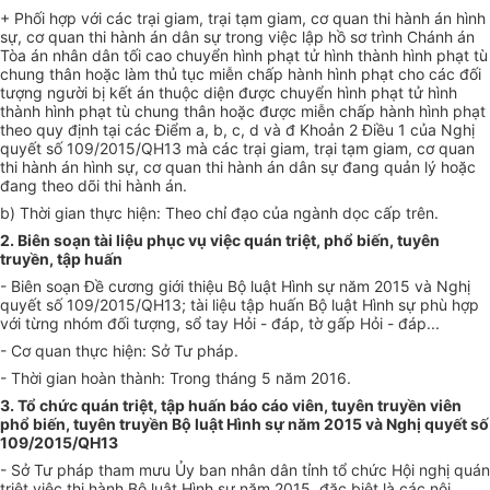
+ Phối hợp với các trại giam, trại tạm giam, cơ quan thi hành án hình
sự, cơ quan thi hành án dân sự trong việc lập hồ sơ trình Chánh án
Tòa án nhân dân tối cao chuyển h
ì
nh phạt tử hình thành hình phạt tù
chung thân hoặc làm thủ tục miễn chấp hành hình phạt cho các đối
tượng người bị kết án thuộc diện được chuyển hình phạt tử hình
thành hình phạt tù ch
u
ng thân hoặc được miễn chấp hành hình phạt
theo quy định tại các Điểm a, b, c, d và đ Khoản 2 Điều 1 của Nghị
quyết số 109/2015/QH13 mà các trại giam, trại tạm giam, cơ quan
thi hành án hình sự, cơ quan thi hành án dân sự đang quản lý hoặc
đang theo dõi thi hành án.
b) Thời gian thực hiện:
Theo chỉ đạo của ngành dọc cấp trên
.
2. Biên soạn tài liệu phục vụ việc quán triệt, phổ biến, tuyên
truyền, tập huấn
-
Biên soạn
Đề cương
giới thiệu Bộ luật Hình sự năm 2015 và Nghị
quyết
số 109/2015/QH13; tài liệu tập huấn Bộ luật H
ì
nh sự
phù hợp
với từng nhóm đối tượng, sổ tay Hỏi - đáp, tờ gấp Hỏi - đáp...
- Cơ quan thực hiện: Sở
Tư pháp.
- Thời gian hoàn thành: Trong tháng
5
năm 2016.
3. Tổ chức quán triệt, tập huấn báo cáo viên
, tuyên truyền viên
phổ biến, tuyên truyền Bộ luật Hình sự năm 2015 và Nghị quyết số
109/2015/QH13
- Sở
Tư pháp
tham mưu Ủy ban nhân dân tỉnh
tổ chức Hội ngh
ị
quán
triệt việc thi hành Bộ luật Hình sự năm 2015, đặc biệt là các nội