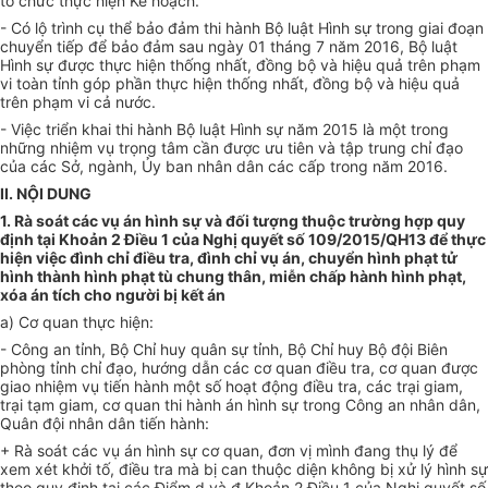
tổ chức thực hiện Kế hoạch
.
-
Có lộ trình cụ thể bảo đảm thi hành Bộ luật Hình sự
trong
giai đoạn
chuyển tiếp để bảo đảm sau ngày 01 tháng 7 năm 2016, Bộ luật
Hình sự
được thực hiện thống nhất, đồng bộ và hiệu quả trên phạm
vi
toàn tỉnh góp phần
thực hiện thống nhất, đồng bộ và hiệu quả
trên phạm vi
cả nước.
-
Việc triển khai thi hành Bộ luật Hình sự năm 2015 là một trong
những nhiệm vụ trọng tâm cần được ưu tiên và tập trung chỉ đạo
của
các Sở, ngành,
Ủy ban
nhân dân các cấp trong n
ă
m 2016.
II. NỘI D
U
NG
1. Rà soát các vụ án hình sự và đối tượng thuộc trường hợp quy
định tại Khoản 2 Điều 1 của Nghị quyết số 109/2015/QH13 để thực
hiện việc đình chỉ điều tra, đình chỉ vụ án, chuyển hình phạt tử
hình thành hình phạt tù chung thân, miễn chấp hành hình phạt,
x
ó
a án tích cho người bị kết án
a) Cơ quan thực hiện:
- Công an
tỉnh
,
Bộ Chỉ huy quân sự tỉnh,
Bộ
Chỉ huy Bộ đội Biên
phòng
tỉnh
chỉ đạo, hướng dẫn các cơ quan điều tra, cơ quan được
giao nhiệm vụ tiến hành một số hoạt động điều tra, các trại giam,
trại tạm giam, cơ quan thi hành án hình sự trong Công an nhân dân,
Quân đội nhân dân tiến hành:
+ Rà soát các vụ án hình sự cơ quan, đơn vị mình đang thụ lý để
xem xét khởi tố, điều tra mà bị can thuộc diện không bị xử lý hình sự
theo quy định tại các Điểm d và đ Khoản 2 Điều 1 của Nghị quyết số