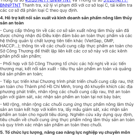
BNNPTNT
Thanh tra, xử lý vi phạm đối với cơ sở loại
C
, tái kiểm tra
các cơ sở đã phân loại
C
theo quy
đị
nh.
4. Hỗ trợ kết nối sản xuất và kinh doanh sản phẩm nông lâm thủy
sản an toàn
- Cung cấp thông tin về các cơ sở sản xuất nông lâm thủy sản đã
được chứng nhận đủ Đi
ề
u kiện đảm bảo an toàn thực phẩm và các
hệ th
ố
ng quản lý chất lượng tiên tiến khác (VietGap, GMP,
HACCP…); thông tin về các chuỗi cung cấp thực phẩm an toàn cho
Sở Công Thương để thiết lập liên kết các cơ sở này với các kênh
phân phối sản phẩm;
- Phối hợp với Sở Công Thương tổ chức các hội nghị về xúc tiến
thương mại, kết nối sản xuất - tiêu thụ sản phẩm an toàn và quảng
bá sản phẩm an toàn;
- Tiếp tục triển khai Chương trình phát triển chuỗi cung cấp rau, thịt
an toàn cho Thành phố Hồ Chí Minh, trong đó khuyến khích các địa
phương phát triển, nhân rộng các chuỗi cung cấp rau, thịt an toàn
gắn với giám sát, xác nhận sản phẩm an toàn tại nơi bày bán;
- Mở rộng, nhân rộng các chuỗi cung ứng thực phẩm nông lâm thủy
sản an toàn kết hợp với kiểm tra, l
ấ
y mẫu giám sát, xác nhận sản
phẩm an toàn cho người tiêu dùng. Nghiên cứu xây
d
ựng quy định,
tiêu chuẩn về chuỗi cung ứng thực phẩm nông lâm thủy sản an toàn
và quy trình xác nhận sản phẩm an toàn theo chuỗi.
5. T
ổ
chức lực lượng, nâng cao năng
l
ực nghiệp
v
ụ chuyên môn