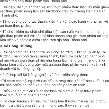
đi
ể
m cung c
ấ
p thực phẩm vào Thành phố.
- Ch
ỉ
đạo Chi cục an toàn vệ sinh thực phẩm thực hiện lấy mẫu giám
sát thực phẩm nông lâm sản lưu thông trên thị trường trên địa bàn
Thành phố.
- Tăng cường công tác thanh, kiểm tra xử lý các hành vi vi phạm v
ề
an toàn thực phẩm.
- Tổ chức kiểm tra chặt chẽ điều kiện sản xuất và kinh doanh phụ
gia thực phẩm đối với các hộ kinh doanh phụ gia thực phẩm tại chợ
Kim Biên và các địa điểm khác trên địa bàn Thành ph
ố
.
3. Sở Công Thương
- Chỉ đạo cơ quan Thanh tra Sở Công Thương, Chi cục Quản lý Thị
trường Thành phố tăng cường thanh, kiểm tra xử lý các hành vi vi
phạm về an toàn thực phẩm như hàng lậu, hàng gian, hàng giả và
hàng kém chất lượng gây mất an toàn thực phẩm và sản xuất kinh
doanh vật tư nông nghiệp.
- Phối hợp với Sở Nông nghiệp và Phát triển nông thôn:
+T
ổ
chức các hội nghị về xúc tiến thương mại, kết nối sản xuất - tiêu
thụ sản phẩm an toàn và quảng bá sản ph
ẩ
m an toàn
+Triển khai thực hiện Đề án mô hình thí điểm quản lý thực phẩm
theo “Chuỗi thực phẩm an toàn”.
+ Tổ chức hướng dẫn siêu thị, trung tâm thương mại và các chợ tự
kiểm tra chất lượng sản phẩm nông sản, thủy sản an toàn.