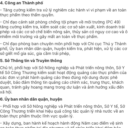
4. Công an Thành phố
- Tăng cường kiểm tra xử lý nghiêm các hành vi vi phạm về an toàn
thực phẩm theo thẩm quyền.
- Chỉ đạo cảnh sát phòng chống tội phạm về môi trường (PC 49)
tăng cường kiểm tra, kiểm soát các cơ sở sản xuất, kinh doanh trái
phép và các cơ sở chế biến nông sản, thủy sản có nguy cơ cao v
à
ô
nhi
ễ
m môi trường và gây mất an toàn về thực phẩm.
- Ch
ỉ
đạo phòng ban chuyên môn ph
ố
i hợp với Chi cục Thú y Thành
phố, Ủy ban nhân dân quận, huyện kiểm
tr
a, phát hiện, xử lý các cơ
sở gi
ế
t mổ gia súc, gia cầm trái phép,
5. Sở Thông tin và Truyền thông
Chủ trì, phối hợp với Sở Nông nghiệp và Phát triển nông thôn, Sở Y
tế Sở Công Thương kiểm soát hoạt động quảng cáo thực phẩm của
các đơn vị phát hành quảng cáo theo đúng nội dung được phê
duyệt, bảo đảm thông tin quảng cáo chính xác, trung thực, khách
quan, tránh gây hoang mang
tr
ong dư luận và ảnh hưởng xấu đến
xã hội.
6. Ủy ban nhân dân quận, huyện
- Phối hợp với Sở Nông nghiệp và Phát triển nông thôn, Sở Y tế, Sở
Công Thương triển khai hiệu quả công tác quản lý nhà nước v
ề
an
toàn thực phẩm thuộc lĩnh vực quản lý.
- Xây dựng, ban hành kế hoạch hành động Năm cao điểm vệ sinh
an toàn thực phẩm tại địa phương và tổ chức triển khai đảm bảo