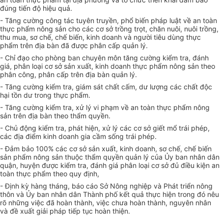
đúng ti
ế
n độ hiệu quả.
- Tăng cường công tác tuyên truyền, phổ biến pháp luật về an toàn
thực phẩm nông sản cho các cơ sở
tr
ồng trọt, chăn nuôi, nuôi trồng,
thu mua, sơ chế, chế biến, kinh doanh và người tiêu dùng thực
phẩm trên địa bàn đã được phân cấp quản lý.
- Chỉ đạo cho phòng ban chuyên môn tăng cường kiểm tra, đánh
giá, phân loại cơ sở sản xuất, kinh doanh thực phẩm nông sản theo
phân công, phân cấp
tr
ên địa bàn quản lý.
- Tăng cường kiểm tra, giám sát chất cấm, dư lượng các chất độc
hại tồn dư trong thực phẩm.
- Tăng cường kiểm tra, xử lý vi phạm về an toàn thực phẩm nông
sản trên địa bàn theo thẩm quyền.
- Chủ động kiểm tra, phát hiện, xử lý các cơ sở giết mổ trái phép,
các địa điểm kinh doanh gia cầm sống trái phép.
- Đảm bảo 100% các cơ sở sản xuất, kinh doanh, sơ chế, chế biến
sản phẩm nông sản thuộc thẩm quyền quản lý của Ủy ban nhân dân
quận, huyện được kiểm tra, đánh giá phân loại cơ sở đủ điều kiện an
toàn thực phẩm theo quy định,
- Định kỳ hàng tháng, báo cáo Sở Nông nghiệp và Phát triển nông
thôn và Ủy ban nhân dân Thành phố kết quả thực hiện trong đó nêu
rõ những việc đã hoàn thành, việc chưa hoàn thành, nguyên nhân
và đề xu
ấ
t giải pháp tiếp tục hoàn thiện.