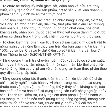
-
Tổ chức hệ thống lấy mẫu giám sát, cảnh báo và điều
tr
a, truy
xuất, xử lý tận gốc đối với sản phẩm, cơ sở sản xuất kinh doanh vi
phạm các quy đ
ị
nh về an toàn thực phẩm;
- Phối hợp chặt chẽ với các cơ quan chức năng: Công an, Sở Y tế,
Sở Công Thương phát hiện, điều tra, triệt phá dứt điểm các đường
dây nhập lậu, tàng trữ, lưu thông, buôn bán chất cấm, hóa chất,
kháng sinh, phân bón, thu
ố
c b
ả
o vệ thực vật ngoài danh mục được
phép sử dụng
tr
ong trồng trọt, chăn nuôi và nuôi trồng thủy sản;
- Tổ chức kiểm tra, phân loại 100% cơ sở sản xuất kinh doanh vật tư
nông nghiệp và nông lâm thủy sản trên địa bàn quản lý; tái ki
ể
m tra
100% cơ sở loại
C
và xử lý dứt điểm cơ sở tái kiểm
tr
a vẫn loại
C
theo Thông tư s
ố
45/2014/TT-BNKPTNT;
- Tăng cường thanh
tr
a chuyên ngành đột xuất các cơ sở sản xuất,
kinh doanh thực phẩm nông, lâm, thủy sản nhằm kịp thời phát hiện
và xử lý nghiêm các vi phạm về chất lượng, an toàn thực phẩm theo
quy định của pháp luật.
- Tăng cường công tác thanh, kiểm tra phát hiện kịp thời đ
ể
ch
ấ
n
chỉnh, xử lý nghiêm các hành vi vi phạm trong mua bán, sử dụng
thu
ố
c bảo vệ thực vật, thuốc thú y, thú y thủy sản, kháng sinh, các
hóa chất cấm và hạn chế sử d
ụ
ng trong sản xuất nông nghiệp, thủy
sản: Thanh tra, ki
ể
m tra, xử lý nghiêm theo pháp luật các hành vi
lưu thông, mua bán hóa ch
ấ
t (dùng
tr
ong nông nghiệp), kháng sinh
cấm; thuốc bảo vệ thực vật, thuốc thú y, chất xử lý cải tạo môi
trường ngoài danh mục cho phép của Bộ Nông nghiệp và Phát triển