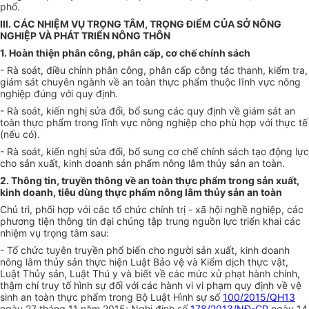
ph
ố
.
III. CÁC NHIỆM VỤ TRỌNG TÂM, TRỌNG ĐIỂM CỦA SỞ NÔNG
NGHIỆP VÀ PHÁT TRIỂN NÔNG THÔN
1. Hoàn thiện phân công, phân cấp, cơ chế chính sách
- Rà soát, điều ch
ỉ
nh phân công, phân cấp công tác thanh, kiểm tra,
giám sát chuyên ngành v
ề
an toàn thực phẩm thuộc lĩnh vực nông
nghiệp đúng với quy định.
- Rà soát, kiến nghị sửa đổi, bổ sung các quy định về giám sát an
toàn thực phẩm trong lĩnh vực nông nghiệp cho phù hợp với thực t
ế
(n
ế
u có).
-
Rà soát, kiến nghị sửa đổi, bổ sung cơ chế chính sách tạo động lực
cho sản xuất, kinh doanh sản phẩm nông lâm thủy sản an toàn.
2. Thông tin, truyền thông về an toàn thực phẩm trong sản xuất,
kinh doanh, tiêu dùng thực phẩm nông lâm thủy sản an toàn
Chủ trì, phối hợp với các tổ chức chính trị - xã hội nghề nghiệp, các
phương tiện thông tin đại chúng tập trung nguồn lực triển khai các
nhiệm vụ trọng tâm sau:
- Tổ chức tuyên truyền phổ biến cho người sản xuất, k
i
nh doanh
nông lâm thủy sản thực hiện Luật Bảo vệ và Kiểm dịch thực vật,
Luật Thủy sản, Luật Thú y và bi
ế
t về các mức xử phạt hành chính,
thậm chí tru
y
t
ố
hình sự đối với các hành vi vi phạm quy định v
ề
vệ
sinh an toàn thực phẩm
tr
ong Bộ Luật Hình sự số
100/2015/QH13
ngày 27 tháng 11 năm 2015; Nghị định số
178/2013/NĐ-CP
ngày 14