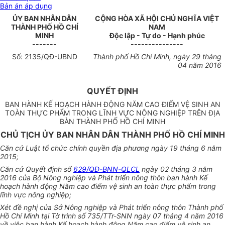
Bản án áp dụng
ỦY BAN NHÂN DÂN
CỘNG HÒA XÃ HỘI CHỦ NGHĨA VIỆT
THÀNH PHỐ HỒ CHÍ
NAM
MINH
Độc lập - Tự do - Hạnh phúc
-------
---------------
Số:
2135
/QĐ-UBND
Thành phố Hồ Chí Minh
, ngày
29
tháng
04
năm 2016
QUYẾT ĐỊNH
BAN HÀNH KẾ HOẠCH HÀNH ĐỘNG NĂM CAO ĐIỂM VỆ SINH AN
TOÀN THỰC PHẨM TRONG LĨNH VỰC NÔNG NGHIỆP TRÊN ĐỊA
BÀN THÀNH PHỐ HỒ CHÍ MINH
CHỦ TỊCH ỦY BAN NHÂN DÂN THÀNH PHỐ HỒ CHÍ MINH
Căn cứ Luật tổ chức chính quyền địa phương ngày 19 tháng 6 năm
2015;
Căn cứ Quyết định số
629/QĐ-BNN-QLCL
ngày 02 tháng 3 năm
2016 của Bộ Nông nghiệp và Phát
tr
iển nông thôn ban hành K
ế
hoạch hành động Năm cao điểm vệ sinh an toàn thực phẩm trong
lĩnh vực nông nghiệp;
Xét đề nghị của Sở Nông nghiệp và Phát triển nông thôn Thành phố
Hồ Chí Minh tại Tờ trình số 735/TTr-SNN ngày 07 tháng 4 năm 2016
về việc ban hành Kế hoạch hành động Năm cao điểm vệ sinh an