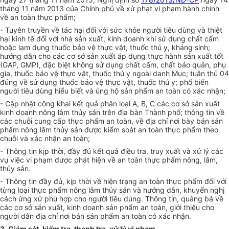
tháng 11 năm 2013 của Chính phủ về xử phạt vi phạm hành chính
về an toàn thực phẩm;
- Tuyên truyền về tác hại đối với sức khỏe người tiêu dùng và thiệt
hại kinh tế đối với nhà sản xuất, k
i
nh doanh khi sử dụng chất c
ấ
m
hoặc lạm dụng thuốc bảo vệ thực vật, thuốc thú y, kháng sinh;
hướng dẫn cho các cơ sở sản xuất áp dụng thực hành sản xuất tốt
(GAP, GMP), đặc biệt không sử dụng chất c
ấ
m, chất bảo quản, phụ
gia, thuốc bảo vệ thực vật, thuốc thú y ngoài danh Mục; tuân thủ 04
đúng về sử dụng thuốc bảo vệ thực vật, thuốc thú y; phổ biến
người tiêu dùng hiểu biết và ủng hộ sản phẩm an toàn có xác nhận;
- Cập nhật công khai kết quả phân loại A, B,
C
các cơ sở sản xuất
kinh doanh nông lâm thủy sản trên địa bàn Thành phố; thông tin về
các chuỗi cung cấp thực phẩm an toàn, về địa chỉ nơi bày bán sản
phẩm nông lâm thủy sản được kiểm soát an toàn thực phẩm theo
chuỗi và xác nhận an toàn;
- Thông tin kịp thời, đầy đủ kết quả điều tra, truy xuất và xử lý các
vụ việc vi phạm được phát hiện về an toàn thực phẩm nông, lâm,
thủy sản.
- Thông tin đầy đủ, kịp thời về hiện
tr
ạng an toàn thực phẩm đối với
từng loại thực phẩm nông lâm thủy sản và hướng dẫn, khuy
ế
n nghị
cách ứng xử phù hợp cho người tiêu dùng. Thông tin, quảng bá v
ề
các cơ sở sản xu
ấ
t, kinh doanh sản phẩm an toàn, giới thiệu cho
người dân địa chỉ nơi bán sản phẩm an toàn có xác nhận.
3. Giám sát, kiểm tra, thanh tra, xử lý vi phạm