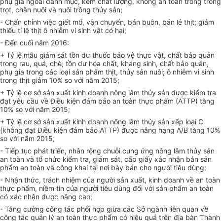
phụ gia ngoài danh mục, kém chất lượng, không an toàn trong tr
ồ
ng
trọt, chăn nuôi và nuôi trồng thủy sản;
-
Chấn chỉnh việc giết mổ, vận chuyển, bán buôn, bán lẻ thịt; giảm
thiểu tỉ lệ thịt ô nhiễm v
i
sinh vật có hại;
- Đến cuối năm 2016:
+ Tỷ lệ mẫu giám sát tồn dư thuốc bảo vệ thực vật, chất bảo quản
trong rau, quả, chè; tồn dư hóa chất, kháng sinh, chất bảo quản,
phụ gia trong các loại sản phẩm thịt, thủy sản nuôi; ô nhiễm vi sinh
trong thịt giảm 10% so với năm 2015;
+ Tỷ lệ cơ sở sản xuất kinh doanh nông lâm thủy sản được kiểm tra
đạt yêu cầu về Điều kiện đảm bảo an toàn thực ph
ẩm
(ATTP) tăng
10% so với năm 2015;
+ Tỷ lệ cơ sở sản xuất kinh doanh nông lâm thủy sản xếp loại
C
(không đạt Điều kiện đảm bảo ATTP) được nâng hạng A/B tăng 10%
so với năm 2015;
- Tiếp tục phát triển, nhân rộng chuỗi cung ứng nông lâm thủy sản
an toàn và tổ chức kiểm tra, giám sát, cấp giấy xác nhận bán sản
phẩm an toàn và công khai tại nơi bày bán cho người tiêu dùng;
- Nhận thức,
tr
ách nhiệm của người sản xuất, kinh doanh về an toàn
thực phẩm, niềm tin của người tiêu dùng đối với sản phẩm an toàn
có xác nh
ậ
n được nâng cao;
- Tăng cường công tác phối hợp giữa các S
ở
ngành liên quan về
công tác quản lý an toàn thực phẩm có hiệu quả trên địa bàn Thành