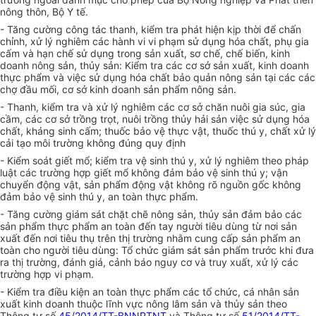
nông thôn, Bộ Y tế.
- Tăng cường công tác thanh, kiểm tra phát hiện kịp thời để chấn
chỉnh, xử lý nghiêm các hành vi vi phạm sử d
ụ
ng hóa ch
ấ
t, phụ gia
c
ấ
m và hạn chế sử dụng trong sản xu
ấ
t, sơ ch
ế
, ch
ế
bi
ế
n, kinh
doanh nông sản, thủy sản: Kiểm
tr
a các cơ sở sản xuất, kinh doanh
thực phẩm và việc sử dụng hóa chất bảo quản nông sản tại các các
chợ đầu mối, cơ sở kinh doanh sản phẩm nông sản.
- Thanh, kiểm tra và xử lý nghiêm các cơ sở chăn nuôi gia súc, gia
cầm, các cơ sở trồng trọt, nuôi trồng thủy hải sản việc sử dụng hóa
ch
ấ
t, kháng sinh cấm; thuốc bảo vệ thực vật, thuốc thú y, chất xử lý
cải tạo môi trường không đúng quy định
- Kiểm soát giết mổ; kiểm
tr
a vệ sinh thú y, xử lý nghiêm theo pháp
luật các trường hợp giết mổ không đảm bảo vệ sinh thú y; vận
chuy
ể
n động vật, sản phẩm động vật không rõ nguồn gốc không
đảm bảo vệ sinh thú y, an toàn thực phẩm.
- Tăng cường giám sát chặt chẽ nông sản, thủy sản đảm bảo các
sản phẩm thực phẩm an toàn đến tay người tiêu
d
ùng từ nơi sản
xu
ấ
t đ
ế
n nơi tiêu thụ trên thị trường nhằm cung cấp sản phẩm an
toàn cho người tiêu dùng: Tổ chức giám sát sản phẩm trước kh
i
đưa
ra thị trường, đánh giá, cảnh báo nguy cơ và truy xuất, xử lý các
trường hợp vi phạm.
- Kiểm tra điều kiện an toàn thực phẩm các tổ chức, cá nhân sản
xuất kinh doanh thuộc lĩnh vực nông lâm sản và thủy sản theo
Thông tư s
ố
45/2014/TT-BNNPTNT
v
à
Thông tư số
51/2014/TT-