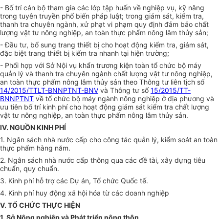
- B
ố
trí cán bộ tham gia các lớp tập huấn về nghiệp vụ, kỹ năng
trong tuyên truyền phổ biến pháp luật; trong giám sát, kiểm tra,
thanh tra chuyên ngành, xử phạt vi phạm quy định đảm bảo chất
lượng vật tư nông nghiệp, an toàn thực phẩm nông lâm thủy sản;
- Đầu tư, bổ sung trang thiết bị cho hoạt động kiểm tra, giám sát,
đặc biệt trang thiết bị kiểm tra nhanh tại hiện trường;
- Phối hợp với Sở Nội vụ khẩn trương kiện toàn tổ chức bộ máy
quản lý và thanh tra chuyên ngành chất lượng vật tư nông nghiệp,
an toàn thực phẩm nông lâm thủy sản theo Thông tư liên tịch số
14/2015/TTLT-BNNPTNT-BNV
và Thông tư số
15/2015/TT-
BNNPTNT
về tổ chức bộ máy ngành nông nghiệp ở địa phương và
ưu tiên bố trí kinh phí cho hoạt động giám sát kiểm tra chất lượng
vật tư nông nghiệp, an toàn thực phẩm nông lâm thủy sản.
IV. NGUỒN KINH PHÍ
1. Ngân sách nhà nước cấp cho công tác quản lý, kiểm soát an toàn
thực phẩm hàng năm.
2. Ngân sách nhà nước cấp thông qua các đề tài, xây dựng tiêu
chuẩn, quy chuẩn.
3. Kinh phí hỗ trợ các Dự án, Tổ chức Quốc tế.
4. Kinh phí huy động xã hội hóa từ các doanh nghiệp
V. TỔ CHỨC THỰC HIỆN
1. S
ở
Nông nghiệp và Phát triển nông thôn