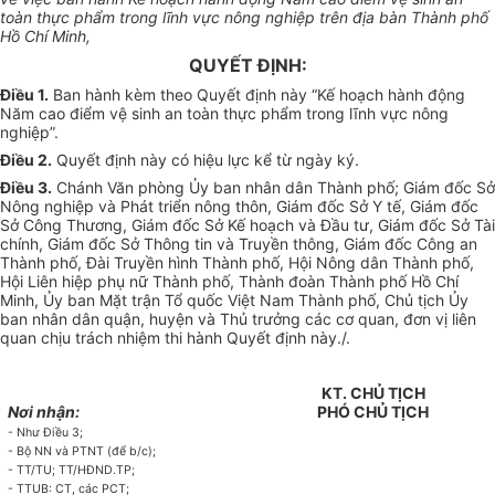
toàn thực ph
ẩ
m
tr
ong lĩnh vực nông nghiệp trên địa bàn Thành ph
ố
H
ồ
Chí Minh,
QUYẾT ĐỊNH:
Điều 1.
Ban hành kèm theo Quyết định này “Kế hoạch hành động
Năm cao điểm vệ sinh an toàn thực phẩm trong lĩnh vực nông
nghiệp”.
Điều 2.
Quyết định này có hiệu lực kể từ ngày ký.
Điều 3.
Chánh Văn phòng Ủy ban nhân dân Thành phố; Giám đốc Sở
Nông nghiệp và Phát triển nông thôn, Giám đốc Sở Y tế, Giám đốc
Sở Công Thương, Giám đốc Sở Kế hoạch và Đầu tư, Giám đốc Sở Tài
chính, Giám đốc Sở Thông tin và Truyền thông, Giám đốc Công an
Thành phố, Đài Truyền hình Thành phố, Hội Nông dân Thành phố,
Hội Liên hiệp phụ nữ Thành phố, Thành đoàn Thành phố Hồ Chí
Minh, Ủy ban Mặt trận Tổ quốc Việt Nam Thành phố, Chủ tịch Ủy
ban nhân dân quận, huyện và Thủ trưởng các cơ quan, đơn vị liên
quan chịu trách nhiệm thi hành Quyết định này./.
KT. CHỦ TỊCH
Nơi nhận:
PHÓ CHỦ TỊCH
- Như Điều 3;
- Bộ NN và PTNT (để b/c);
-
TT/T
U
;
T
T/HĐND.TP;
- TT
U
B: CT, các PC
T
;