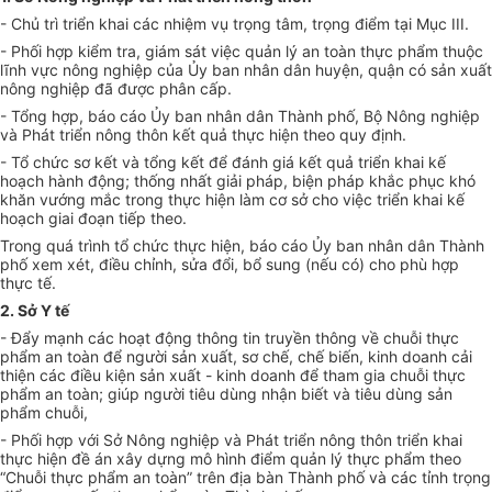
- Chủ trì triển khai các nhiệm vụ trọng tâm, trọng điểm tại Mục III.
- Phối hợp kiểm tra, giám sát việc quản lý an toàn thực phẩm thuộc
lĩnh vực nông nghiệp của Ủy ban nhân dân huyện, quận có sản xu
ấ
t
nông nghiệp đã được phân cấp.
- Tổng hợp, báo cáo Ủy ban nhân dân Thành phố, Bộ Nông nghiệp
và Phát triển nông thôn kết quả thực hiện theo quy định.
- Tổ chức sơ kết và tổng kết để đánh giá kết quả triển khai kế
hoạch hành động; thống nhất giải pháp, biện pháp kh
ắ
c phục khó
kh
ă
n vướng m
ắ
c trong thực hiện làm cơ sở cho việc triển khai kế
hoạch giai đoạn t
iế
p theo.
Trong quá trình tổ chức thực hiện, báo cáo Ủy ban nhân dân Thành
phố xem x
é
t, điều chỉnh, sửa đổi, bổ sung (nếu có) cho phù hợp
thực tế.
2. Sở Y tế
- Đẩy m
ạ
nh các hoạt động thông tin truyền thông về chuỗi thực
phẩm an toàn để người sản xuất, sơ chế, ch
ế
biến, kinh doanh cải
thiện các đi
ề
u kiện sản xuất - kinh doanh để tham gia chuỗi thực
phẩm an toàn; giúp người tiêu d
ù
ng nhận biết và tiêu dùng sản
phẩm chuỗi,
- Phối hợp với Sở Nông nghiệp và Phát triển nông thôn
tr
iển khai
thực hiện đề án xây dựng mô hình điểm quản lý thực phẩm theo
“Chu
ỗ
i thực phẩm an toàn” trên địa b
à
n Thành phố và các tỉnh trọng