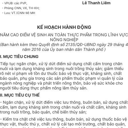
Lê Thanh Liêm
- VPUB: các PVP,
- Phòng CNN,
VX
, TH-KH;
- Lưu: VT.(CNN-M) MH
KẾ HOẠCH HÀNH ĐỘNG
NĂM CAO ĐIỂM VỆ SINH AN TOÀN THỰC PHẨM TRONG LĨNH VỰC
NÔNG NGHIỆP
(Ban hành kèm theo Quyết định s
ố 2135
/QĐ-UBND ngày
29
tháng 4
năm 2016 của Ủy ban nhân dân Thành ph
ố
)
I. MỤC TIÊU CHUNG
Tiếp tục ngăn chặn, xử lý dứt điểm sử dụng chất cấm trong chăn
nuôi và lạm dụng kháng sinh trong nuôi trồng thủy sản; giảm thi
ể
u
rõ nét vi phạm về tồn dư thuốc bảo vệ thực vật, kháng sinh, chất
bảo quản, phụ gia trong các sản phẩm thuộc phạm vi quản lý của
ngành nông nghiệp và phát tri
ể
n nông thôn, bảo vệ sức khỏe cho
người tiêu dùng thực phẩm nông lâm thủy sản.
II. MỤC TIÊU CỤ TH
Ể
- Ngăn chặn, xử lý dứt điểm việc lưu thông, buôn bán, sử dụng chất
cấm, lạm dụng kh
á
ng sinh trong chăn nuôi và ch
ấ
t c
ấ
m, kháng sinh
trong nuôi trồng, bảo quản, chế biến thủy sản;
- Kiểm tra chặt chẽ việc lưu thông, buôn bán, sử dụng thu
ố
c bảo vệ
thực vật, thuốc thú y, chất xử lý cải tạo môi trường, chất bảo quản,