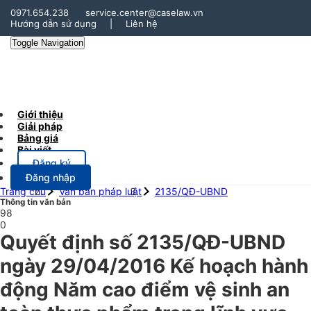
0971.654.238
service.center@caselaw.vn
Hướng dẫn sử dụng
|
Liên hệ
Toggle Navigation
Giới thiệu
Giải pháp
Bảng giá
Bài viết
Đăng ký
Đăng nhập
Trang chủ
Văn bản pháp luật
2135/QĐ-UBND
Thông tin văn bản
98
0
Quyết định số 2135/QĐ-UBND
ngày 29/04/2016 Kế hoạch hành
động Năm cao điểm vệ sinh an