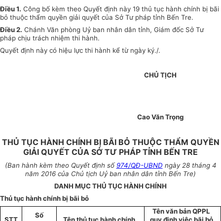
Điều 1
.
Công bố kèm theo Quyết định này 19 thủ tục hành chính bị bãi
bỏ thuộc thẩm quyền giải quyết của Sở Tư pháp tỉnh Bến Tre.
Điều 2.
Chánh Văn phòng Uỷ ban nhân dân tỉnh, Giám đốc Sở Tư
pháp chịu trách nhiệm thi hành.
Quyết định này có hiệu lực thi hành kể từ ngày ký./.
CHỦ TỊCH
Cao Văn Trọng
THỦ TỤC HÀNH CHÍNH BỊ BÃI BỎ THUỘC THẨM QUYỀN
GIẢI QUYẾT CỦA SỞ TƯ PHÁP TỈNH BẾN TRE
(Ban hành kèm theo Quyết định số
974/QĐ-UBND
ngày 28 tháng 4
năm 2016 của Chủ tịch Uỷ ban nhân dân tỉnh Bến Tre)
DANH MỤC THỦ TỤC HÀNH CHÍNH
Thủ tục hành chính bị bãi bỏ
Tên văn bản QPPL
Số
STT
Tên thủ tục hành chính
quy định việc bãi bỏ