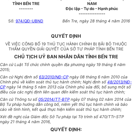
TỈNH BẾN TRE
NAM
--------
Độc lập - Tự do - Hạnh phúc
---------------
Số:
974/QĐ-UBND
Bến Tre, ngày 28 tháng 4 năm 2016
QUYẾT ĐỊNH
VỀ VIỆC CÔNG BỐ 19 THỦ TỤC HÀNH CHÍNH BỊ BÃI BỎ THUỘC
THẨM QUYỀN GIẢI QUYẾT CỦA SỞ TƯ PHÁP TỈNH BẾN TRE
CHỦ TỊCH UỶ BAN NHÂN DÂN TỈNH BẾN TRE
Căn cứ Luật Tổ chức chính quyền địa phương ngày 19 tháng 6 năm
2015;
Căn cứ Nghị định số
63/2010/NĐ-CP
ngày 08 tháng 6 năm 2010 của
Chính phủ về kiểm soát thủ tục hành chính; Nghị định số
48/2013/NĐ-
CP
ngày 14 tháng 5 năm 2013 của Chính phủ sửa đổi, bổ sung một số
điều của các nghị định liên quan đến kiểm soát thủ tục hành chính;
Căn cứ Thông tư số
05/2014/TT-BTP
ngày 07 tháng 02 năm 2014 của
Bộ Tư pháp hướng dẫn công bố, niêm yết thủ tục hành chính và báo
cáo về tình hình, kết quả thực hiện kiểm soát thủ tục hành chính;
Xét đề nghị của Giám đốc Sở Tư pháp tại Tờ trình số 470/TTr-STP
ngày 21 tháng 4 năm 2016,
QUYẾT ĐỊNH: