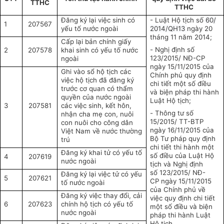
TTHC
TTHC
Đăng ký lại việc sinh có
- Luật Hộ tịch số
60/
1
207567
yếu tố nước ngoài
2014/QH13
ngày 20
tháng 11 năm 2014;
Cấp lại bản chính giấy
-
Nghị định số
2
207578
khai sinh có yếu tố nước
123/2015/ NĐ-CP
ngoài
ngày 15
/
11
/
2015
của
Ghi vào sổ hộ tịch các
Chính phủ
quy định
việc hộ tịch đã đăng ký
chi tiết một s
ố
điều
trước cơ quan có thẩm
và biện pháp thi hành
quyền của nước ngoài
Luật
H
ộ tịch
;
3
207581
các việc sinh, kết hôn,
-
Thông tư số
nhận cha mẹ con, nuôi
15/2015/ TT-BTP
con nuôi cho công dân
ngày 16/11/2015
của
Việt Nam về nước thường
Bộ Tư pháp
quy định
trú
chi tiết thi hành một
Đăng ký khai tử có yếu tố
số điều của Luật Hộ
4
207619
nước ngoài
tịch và Nghị định
số
123/2015/ NĐ-
Đăng ký lại việc tử có yếu
5
207621
CP
ngày 15/11/2015
tố nước ngoài
của Chính phủ về
Đăng ký việc thay đổi, cải
việc quy định chi tiết
6
207623
chính hộ tịch có yếu tố
một số điều và biện
nước ngoài
pháp thi hành Luật
Hộ tịch.