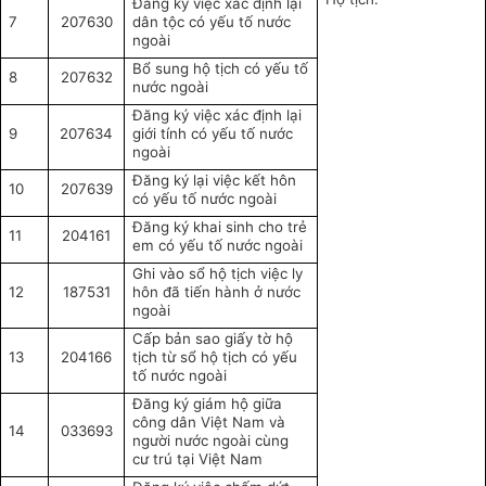
Đăng ký việc xác định lại
7
207630
dân tộc có yếu tố nước
ngoài
Bổ sung hộ tịch có yếu tố
8
207632
nước ngoài
Đăng ký việc xác định lại
9
207634
giới tính có yếu tố nước
ngoài
Đăng ký lại việc kết hôn
10
207639
có yếu tố nước ngoài
Đăng ký khai sinh cho trẻ
11
204161
em có yếu tố nước ngoài
Ghi vào sổ hộ tịch việc ly
12
187531
hôn đã tiến hành ở nước
ngoài
Cấp bản sao giấy tờ hộ
13
204166
tịch từ sổ hộ tịch có yếu
tố nước ngoài
Đăng ký giám hộ giữa
công dân Việt Nam và
14
033693
người nước ngoài cùng
cư trú tại Việt Nam