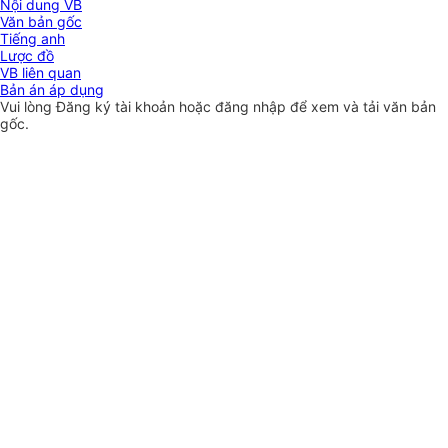
Nội dung VB
Văn bản gốc
Tiếng anh
Lược đồ
VB liên quan
Bản án áp dụng
Vui lòng
Đăng ký
tài khoản hoặc
đăng nhập
để xem và tải văn bản
gốc.