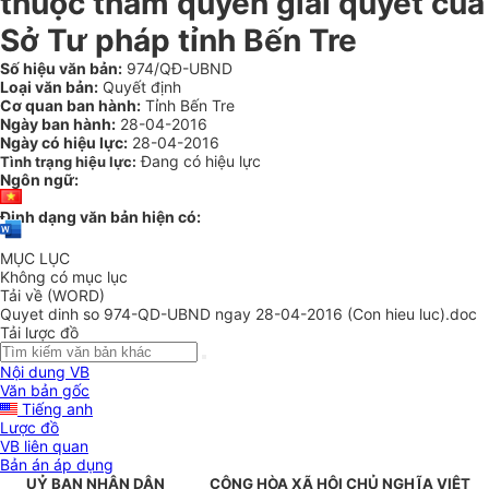
thuộc thẩm quyền giải quyết của
Sở Tư pháp tỉnh Bến Tre
Số hiệu văn bản:
974/QĐ-UBND
Loại văn bản:
Quyết định
Cơ quan ban hành:
Tỉnh Bến Tre
Ngày ban hành:
28-04-2016
Ngày có hiệu lực:
28-04-2016
Đang có hiệu lực
Tình trạng hiệu lực:
Ngôn ngữ:
Định dạng văn bản hiện có:
MỤC LỤC
Không có mục lục
Tải về (WORD)
Quyet dinh so 974-QD-UBND ngay 28-04-2016 (Con hieu luc).doc
Tải lược đồ
Nội dung VB
Văn bản gốc
Tiếng anh
Lược đồ
VB liên quan
Bản án áp dụng
UỶ BAN NHÂN DÂN
CỘNG HÒA XÃ HỘI CHỦ NGHĨA VIỆT