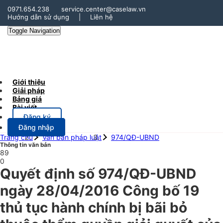
0971.654.238
service.center@caselaw.vn
Hướng dẫn sử dụng
|
Liên hệ
Toggle Navigation
Giới thiệu
Giải pháp
Bảng giá
Bài viết
Đăng ký
Đăng nhập
Trang chủ
Văn bản pháp luật
974/QĐ-UBND
Thông tin văn bản
89
0
Quyết định số 974/QĐ-UBND
ngày 28/04/2016 Công bố 19
thủ tục hành chính bị bãi bỏ