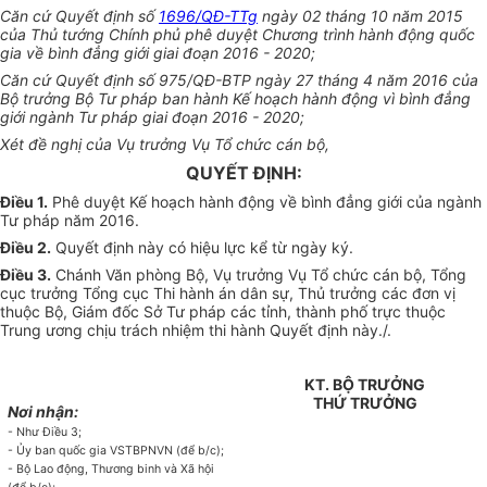
Căn cứ Quyết định số
1696/QĐ-TTg
ngày 02 tháng 10 năm 2015
của Thủ tướng Chính phủ phê duyệt Chương trình hành động quốc
gia về bình đẳng giới giai đoạn 2016 - 2020;
Căn cứ
Quyết định
số
975/
QĐ-BTP ngày
27
tháng
4
năm 2016 của
Bộ trưởng Bộ Tư pháp ban hành
Kế hoạch
hành động vì bình đẳng
giới ngành Tư pháp giai đoạn 2016 - 2020;
Xét đề nghị của Vụ trưởng Vụ
Tổ chức
cán bộ,
QUYẾT ĐỊNH:
Điều 1.
Phê duyệt
Kế hoạch
hành động về bình đẳng giới của ngành
Tư pháp năm 2016.
Điều 2.
Quyết định này có hiệu lực kể từ ngày ký.
Điều 3.
Chánh Văn phòng Bộ, Vụ trưởng Vụ Tổ chức cán bộ, Tổng
cục trưởng Tổng cục Thi hành án dân sự, Thủ trưởng các
đơn vị
thuộc Bộ, Giám đốc Sở Tư pháp các tỉnh, thành phố trực thuộc
Trung ương chịu trách nhiệm thi hành Quyết định này./.
KT. BỘ TRƯỞNG
THỨ TRƯỞNG
Nơi nhận:
- Như Điều 3;
-
Ủy ban
quốc
g
ia VSTBPNVN (để b/c);
- Bộ Lao động, Thương binh và Xã hội