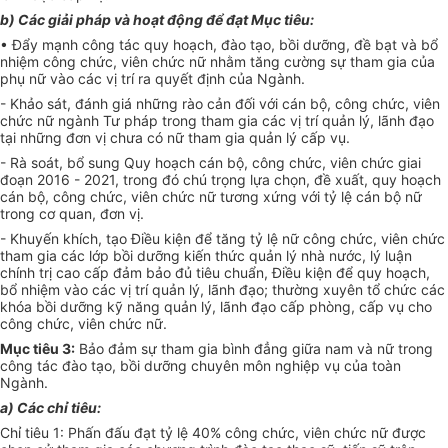
b) Các giải pháp và hoạt động đ
ể
đạt Mục tiêu:
• Đẩy mạnh công tác quy hoạch, đào tạo, bồi dưỡng, đề bạt và bổ
nhiệm công chức, viên chức nữ nhằm tăng cường sự tham gia của
phụ nữ vào các vị trí ra quyết định của Ngành.
- Khảo sát, đánh giá những rào cản đối với cán bộ, công chức, viên
chức nữ ngành Tư pháp trong tham gia các vị trí quản lý, lãnh đạo
tại những
đơn vị
chưa có nữ tham gia quản lý cấp vụ.
- Rà soát,
bổ sung
Quy hoạch cán bộ, công chức, viên chức giai
đoạn 2016 - 2021, trong đó chú trọng lựa chọn, đề xuất, quy hoạch
cán bộ, công chức, viên chức nữ tương xứng với tỷ lệ cán bộ nữ
trong cơ quan, đơn vị.
- Khuyến khích, tạo Điều kiện để tăng tỷ lệ nữ công chức, viên chức
tham gia các l
ớ
p bồi dưỡng kiến thức quản lý nhà nước, lý luận
chính trị cao cấp đảm bảo đủ tiêu chuẩn, Điều kiện để quy hoạch,
bổ nhiệm vào các vị trí quản lý, lãnh đạo; thường xuyên
tổ chức
các
khóa bồi dưỡng kỹ năng quản lý, lãnh đạo cấp phòng, cấp vụ cho
công chức, viên chức nữ.
Mục tiêu 3:
Bảo đảm sự tham gia bình đẳng giữa nam và nữ trong
công tác đào tạo, bồi dưỡng chuyên môn nghiệp vụ của toàn
Ngành.
a) Các chỉ tiêu:
Chỉ tiêu 1: Phấn đấu đạt tỷ lệ 40% công chức, viên chức nữ được