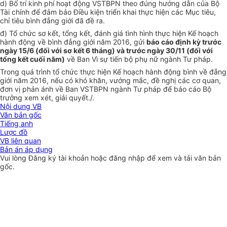
d) Bố trí kinh phí hoạt động VSTBPN theo đúng hướng dẫn của Bộ
Tài chính đ
ể
đảm bảo Điều kiện tri
ể
n khai thực hiện các Mục tiêu,
chỉ tiêu bình đẳng giới đã đ
ề
ra.
đ) Tổ chức sơ kết, tổng kết, đánh giá tình hình thực hiện
Kế hoạch
hành động về bình đẳng giới năm 2016, gửi
báo cáo định kỳ trước
ngày 15/6 (đối
với
sơ kết 6 tháng) và trước ngày 30/11 (đối
với
tổng kết cuối năm)
về Ban Vì sự tiến bộ phụ nữ ngành Tư pháp.
Trong quá tr
ì
nh tổ chức thực hiện
Kế hoạch
hành động bình về đẳng
giới năm 2016, nếu có khó khăn, vướng mắc, đề nghị các cơ quan,
đơn vị phản ánh về Ban VSTBPN ngành Tư pháp để báo cáo Bộ
trưởng xem xét, giải quyết./.
Nội dung VB
Văn bản gốc
Tiếng anh
Lược đồ
VB liên quan
Bản án áp dụng
Vui lòng
Đăng ký
tài khoản hoặc
đăng nhập
để xem và tải văn bản
gốc.