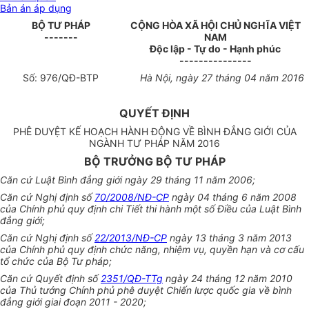
Bản án áp dụng
BỘ TƯ PHÁP
CỘNG HÒA XÃ HỘI CHỦ NGHĨA VIỆT
-------
NAM
Độc lập - Tự do - Hạnh phúc
---------------
Số:
976/QĐ
-BTP
Hà Nội, ngày
27
tháng
04
năm 2016
QUYẾT ĐỊNH
PHÊ DUYỆT KẾ HOẠCH HÀNH ĐỘNG VỀ BÌNH ĐẲNG GIỚI CỦA
NGÀNH TƯ PHÁP NĂM 2016
BỘ TRƯỞNG BỘ TƯ PHÁP
Căn cứ Luật Bình đẳng giới ngày 29 tháng 11 năm 2006;
Căn cứ Nghị định số
70/2008/NĐ-CP
ngày 04 tháng 6 năm 2008
của Chính phủ
quy định
chi Tiết thi hành một số Điều của Luật Bình
đẳng giới;
Căn cứ Nghị đ
ị
nh số
22/2013/NĐ-CP
ngày 13 tháng 3 năm 2013
của Chính phủ
quy định
chức năng, nhiệm vụ, quyền hạn và cơ cấu
tổ chức của Bộ Tư pháp;
Căn cứ
Quyết định
số
2351/QĐ-TTg
ngày 24 tháng 12 năm 2010
của Thủ tướng Chính phủ phê duyệt Chiến lược quốc gia về bình
đẳng giới giai đoạn 2011 - 2020;