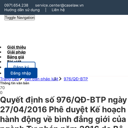
0971.654.238
service.center@caselaw.vn
Hướng dẫn sử dụng
|
Liên hệ
Toggle Navigation
Giới thiệu
Giải pháp
Bảng giá
Bài viết
Đăng ký
Đăng nhập
Trang chủ
Văn bản pháp luật
976/QĐ-BTP
Thông tin văn bản
70
0
Quyết định số 976/QĐ-BTP ngày
27/04/2016 Phê duyệt Kế hoạch
hành động về bình đẳng giới của