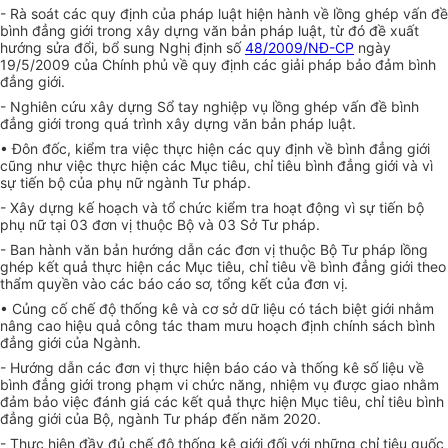
- Rà soát các quy định của pháp luật hiện hành về lồng ghép vấn đề
bình đẳng giới trong xây dựng văn bản pháp luật, từ đó đề xuất
hướng sửa đ
ổ
i,
bổ sung
Nghị định số
48/2009/NĐ-CP
ngày
19/5/2009 của Chính phủ về quy định các giải pháp bảo đảm bình
đ
ẳ
ng giới.
- Nghiên cứu xây dựng S
ổ
tay nghiệp vụ lồng ghép vấn đề bình
đẳng giới trong quá trình xây dựng văn bản pháp luật.
• Đôn đốc,
kiểm tra
việc thực hiện các quy định về bình đẳng giới
cũn
g
như việc thực hiện các Mục tiêu, chỉ tiêu bình đẳng giới và vì
sự tiến bộ của phụ nữ ngành Tư pháp.
- Xây dựng kế hoạch và tổ chức kiểm tra hoạt động vì sự tiến bộ
phụ nữ tại 03 đơn vị thuộc Bộ và 03 Sở Tư pháp.
- Ban hành văn bản hướng dẫn các đơn vị thuộc Bộ Tư pháp lồng
ghép kết quả thực hiện các Mục tiêu, chỉ tiêu về bình đẳng giới theo
thẩm quyền vào các báo cáo sơ, tổng kết của đơn vị.
• Củng cố chế độ thống kê và cơ sở dữ liệu có tách biệt giới nhằm
nâng cao hiệu quả công tác tham mưu hoạch định chính sách bình
đẳng giới của Ngành.
- Hướng dẫn các đơn vị thực hiện báo cáo và thống kê số liệu về
bình đẳng giới trong phạm vi chức năng, nhiệm vụ được giao nhằm
đảm bảo việc đánh giá các kết quả thực hiện Mục tiêu, chỉ tiêu bình
đẳng giới của Bộ, ngành Tư pháp đến năm 2020.
- Thực hiện đầy đủ chế độ thống kê giới đối với những chỉ tiêu quốc