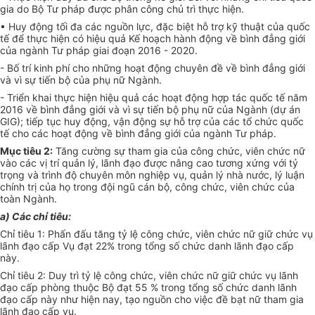
gia do Bộ Tư pháp được phân công chủ trì thực hiện.
• Huy động tối đa các nguồn lực, đặc biệt hỗ trợ kỹ thuật của quốc
tế để thực hiện có hiệu quả Kế hoạch hành động về bình đẳng giới
của ngành Tư pháp giai đoạn 2016 - 2020.
- Bố trí kinh phí cho những hoạt động chuyên đề về bình đẳng giới
và vì sự tiến bộ của phụ nữ Ngành.
- Tri
ể
n khai thực hiện hiệu quả các hoạt động
hợp tác
quốc tế năm
2016 về bình đẳng giới và vì sự tiến bộ phụ nữ của Ngành (dự án
GIG); tiếp tục huy động, vận động sự hỗ trợ của các tổ chức quốc
tế cho các hoạt động về bình đẳng giới của ngành Tư pháp.
Mục tiêu 2:
Tăng cường sự tham gia của công chức, viên chức nữ
vào các vị trí quản lý, lãnh đạo được nâng cao tương xứng với tỷ
trọng và trình độ chuyên môn nghiệp vụ, quản lý nhà nước, lý luận
chính trị của họ trong đội ngũ cán bộ, công chức, viên chức của
toàn Ngành.
a) Các chỉ tiêu:
Chỉ tiêu 1: Phấn đấu tăng tỷ lệ công chức, viên chức nữ giữ chức vụ
lãnh đạo cấp Vụ đạt 22% trong tổng số chức danh lãnh đạo cấp
này.
Chỉ tiêu 2: Duy trì tỷ lệ công chức, viên chức nữ giữ chức vụ lãnh
đạo cấp phòng thuộc Bộ đạt 55 % trong
tổng
số chức danh lãnh
đạo cấp này như hiện nay, tạo nguồn cho việc đề bạt nữ tham gia
lãnh đạo cấp vụ.