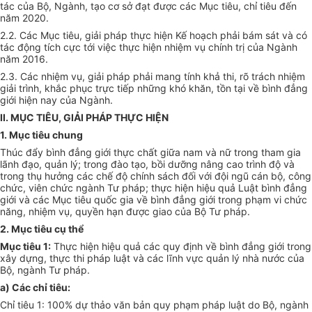
tác của Bộ, Ngành, tạo cơ sở đạt được các Mục tiêu, chỉ tiêu đến
năm 2020.
2.2. Các Mục tiêu, giải pháp thực hiện
Kế hoạch
phải bám sát và có
tác động tích cực tới việc thực hiện nhiệm vụ chính trị của Ngành
năm 2016.
2.3. Các nhiệm vụ, giải pháp phải mang tính khả thi, rõ trách nhiệm
giải trình, khắc phục trực tiếp những khó khăn, tồn tại về bình đ
ẳ
ng
giới hiện nay của Ngành.
II. MỤC TIÊU, GIẢI PHÁP THỰC HIỆN
1. Mục tiêu chung
Thúc đẩy bình đẳng giới thực chất giữa nam và nữ trong tham gia
lãnh đạo, quản lý; trong đào tạo, bồi dư
ỡ
ng nâng cao trình độ và
trong thụ hưởng các chế độ chính sách đối
với
đội ngũ cán bộ, công
chức, viên chức ngành Tư pháp; thực hiện hiệu quả Luật bình đẳng
giới và các Mục tiêu quốc gia về bình đẳng giới trong phạm vi chức
năng, nhiệm vụ, quyền hạn được giao của Bộ Tư pháp.
2. Mục tiêu cụ thể
Mục tiêu 1:
Thực hiện hiệu quả các quy định về bình đ
ẳ
ng giới trong
xây dựng, thực thi pháp luật và các lĩnh vực quản lý nhà nước của
Bộ, ngành Tư pháp.
a) Các chỉ tiêu:
Chỉ tiêu 1: 100% dự thảo văn bản quy phạm pháp luật do Bộ, ngành