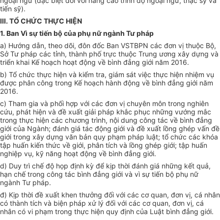
ngoại ngữ (đặc biệt đối với nâng cao trình độ ngoại ngữ, thạc sỹ và
tiến sỹ).
III. TỔ CHỨC THỰC HIỆN
1. Ban Vì sự tiến bộ của phụ nữ ngành Tư pháp
a) Hướng dẫn, theo dõi, đôn đốc Ban VSTBPN các đơn vị thuộc Bộ,
Sở Tư pháp các tỉnh, thành phố trực thuộc Trung ương xây dựng và
tri
ể
n khai
Kế hoạch
hoạt động về bình đẳng giới năm 2016.
b) Tổ chức thực hiện và kiểm tra, giám sát việc thực hiện nhiệm vụ
được phân công trong
Kế hoạch
hành động về bình đẳng giới năm
2016.
c) Tham gia và
phối hợp
với các đơn vị chuyên môn trong nghiên
cứu, phát hiện và đề xuất giải pháp khắc phục những vướng mắc
trong thực hiện các chương trình, nội dung công tác về bình đẳng
giới của Ngành; đánh giá tác động giới và đề xuất lồng ghép vấn đề
giới trong xây dựng văn bản quy phạm pháp luật; tổ chức các khóa
tập huấn kiến thức về giới, phân tích và lồng ghép giới; tập huấn
nghiệp vụ, kỹ năng hoạt động về bình đẳng giới.
d) Duy trì chế độ họp định kỳ để kịp thời đánh giá những kết quả,
hạn chế trong công tác bình đẳng giới và vì sự tiến bộ phụ nữ
ngành Tư pháp.
đ
) Kịp thời đề xuất khen thưởng đối với các cơ quan, đơn vị, cá nhân
có thành tích và biện pháp xử lý đối với các cơ quan, đơn vị, cá
nhân có vi phạm trong thực hiện quy định của Luật bình đẳng giới.