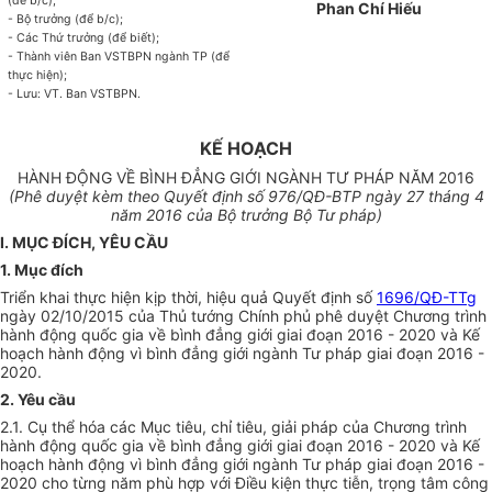
(để b/c);
Phan Chí Hiếu
- Bộ trư
ở
ng (đ
ể
b/c);
- Các Thứ trư
ởng
(để biết)
;
- Thành viên Ban VSTBPN n
g
ành TP (để
thực hiện)
;
- Lưu: VT. Ban VSTBPN.
KẾ HOẠCH
HÀNH ĐỘNG VỀ BÌNH ĐẲNG GIỚI NGÀNH TƯ PHÁP NĂM 2016
(Phê duyệt kèm theo
Quyết định số
976
/QĐ-BTP ngày
27
tháng
4
năm 2016 của Bộ
trưởng
Bộ Tư pháp)
I. MỤC ĐÍCH, YÊU CẦU
1. Mục đích
Triển khai thực hiện kịp thời, hiệu quả Quyết định số
1696/QĐ-TTg
ngày 02/10/2015 của Thủ tướng Chính phủ phê duyệt Chương trình
hành động quốc gia về bình đẳng giới giai đoạn 2016 - 2020 và
Kế
hoạch
hành động vì bình đẳng giới ngành Tư pháp giai đoạn 2016 -
2020.
2. Yêu cầu
2.1. Cụ thể hóa các Mục tiêu, chỉ tiêu, giải pháp của Chương trình
hành động quốc gia về bình đẳng giới giai đoạn 2016 - 2020 và Kế
hoạch hành động vì bình đẳng giới ngành Tư pháp giai đoạn 2016 -
2020 cho từng năm phù hợp với Điều kiện thực tiễn, trọng tâm công