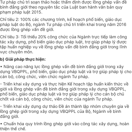
Tư pháp chủ trì soạn thảo hoặc
thẩm định
được lồng ghép vấn đề
bình đ
ẳ
ng gi
ớ
i theo nguyên tắc của Luật ban hành văn bản quy
phạm pháp luật 2015.
Chỉ tiêu 2: 100% các chương trình, kế hoạch ph
ổ
biến, giáo dục
pháp luật do Bộ, ngành Tư pháp chủ trì tri
ể
n khai trong năm 2016
được lồng ghép vấn đề giới.
Chỉ tiêu 3: Tối thi
ể
u 20% công chức của Ngành trực tiếp làm công
tác xây dựng, ph
ổ
biến giáo dục pháp luật, trợ giúp pháp lý được
tập huấn nghiệp vụ về lồng ghép vấn đề bình đẳng giới trong lĩnh
vực chuyên môn.
b) Giải pháp thực hiện:
• Nâng cao năng lực lồng ghép vấn đề bình đẳng giới trong xây
dựng VBQPPL, ph
ổ
biến, giáo dục pháp luật và trợ giúp pháp lý cho
cán bộ, công chức, viên chức ngành Tư pháp.
- Tri
ể
n khai xây dựng và thực hiện
Kế hoạch
tập huấn kiến thức về
giới và lồng ghép vấn đề bình đ
ẳ
ng giới trong xây dựng VBQPPL,
ph
ổ
biến, giáo dục pháp luật và trợ giúp pháp lý cho cán bộ chủ
chốt và cán bộ, công chức, viên chức của ngành Tư pháp.
- Triển khai xây dựng dự thảo
Đề án
thành lập nhóm chuyên gia về
lồng ghép giới trong xây dựng VBQPPL của Bộ, Ngành về bình
đ
ẳ
ng giới.
•
Chuẩn
hóa quy trình lồng ghép giới vào công tác xây dựng, hoàn
thiện thể chế.