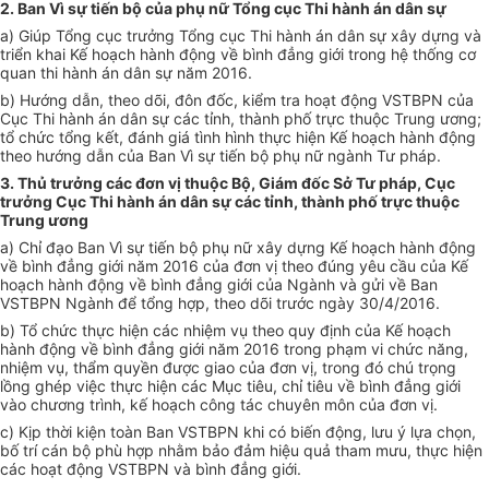
2. Ban Vì sự tiến bộ của phụ nữ Tổng cục Thi hành án dân sự
a) Giúp Tổng cục trưởng Tổng cục Thi hành án dân sự xây dựng và
triển khai
Kế hoạch
hành động về bình đẳng giới trong hệ thống cơ
quan thi hành án dân sự năm 2016.
b) Hướng dẫn, theo dõi, đôn đốc, kiểm tra hoạt động VSTBPN của
Cục Thi hành án dân sự các tỉnh, thành phố trực thuộc Trung ương;
tổ chức
t
ổ
ng kết, đánh giá tình hình thực hiện
Kế hoạch
hành động
theo hướng dẫn của Ban Vì sự tiế
n
bộ phụ nữ ngành Tư pháp.
3. Thủ trưởng các đơn vị thuộc Bộ, Giám đốc Sở Tư pháp, Cục
trưởng Cục Thi hành án dân sự các tỉnh, thành phố trực thuộc
Trung ương
a) Chỉ đạo Ban Vì sự tiến bộ phụ nữ xây dựng
Kế hoạch
hành động
về bình đẳng giới năm 2016 của
đơn vị
theo đúng yêu cầu của
Kế
hoạch
hành động về bình đẳng gi
ớ
i của Ngành và gửi về Ban
VSTBPN Ngành để
tổng hợp
, theo dõi trước n
g
ày 30/4/2016.
b) Tổ chức thực hiện các nhiệm vụ theo quy định của
Kế hoạch
hành động về bình đẳng giới năm 2016 trong phạm vi chức năng,
nhiệm vụ, thẩm quyền được giao của đơn vị, trong đó chú trọng
lồng ghép việc thực hiện các Mục tiêu, chỉ tiêu về bình đẳng giới
vào chương trình, kế hoạch công tác chuyên môn của đơn vị.
c) Kịp th
ờ
i kiện toàn Ban VSTBPN khi có biến động, lưu ý lựa chọn,
bố trí cán bộ
phù hợp
nhằm bảo đảm hiệu quả tham mưu, thực hiện
các hoạt động VSTBPN và bình đẳng giới.