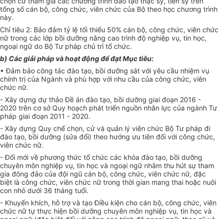
chọn cử tham gia các chương trình đào tạo thạc sỹ, tiến sỹ trên
tổng số cán bộ, công chức, viên chức của Bộ theo học chương trình
này.
Chỉ tiêu 2: Bảo đảm tỷ lệ tối thiểu 50% cán bộ, công chức, viên chức
nữ trong các l
ớ
p bồi dưỡng nâng cao trình độ nghiệp vụ, tin học,
ngoại ngữ do Bộ Tư pháp chủ trì
tổ chức
.
b) Các giải pháp và hoạt động đ
ể
đạt Mục tiêu:
• Đảm bảo công tác đào tạo, bồi dưỡng sát với yêu cầu nhiệm vụ
chính trị của Ngành và
phù hợp
với nhu cầu của công chức, viên
chức nữ.
- Xây dựng dự thảo Đề án đào tạo, bồi dưỡng giai đoạn 2016 -
2020
tr
ên cơ sở Quy hoạch phát triển nguồn nhân lực của ngành Tư
pháp giai đoạn 2011 - 2020.
- Xây dựng Quy chế chọn, cử và quản lý viên chức Bộ Tư pháp đi
đào tạo, bồi dưỡng (sửa đổi) theo hướng ưu tiên đối với công chức,
viên chức nữ.
- Đ
ổ
i mới về phương thức
tổ chức
các khóa đào tạo, bồi dưỡng
chuyên môn nghiệp vụ, tin học và ngoại ngữ nhằm thu hút sự tham
gia đông đảo của đội ngũ cán bộ, công chức, viên chức nữ, đặc
biệt là công chức, viên chức nữ trong thời gian mang thai hoặc nuôi
con nhỏ dưới 36 tháng tu
ổ
i.
- Khuyến khích, hỗ trợ và tạo Điều kiện cho cán bộ, công chức, viên
chức nữ tự thực hiện bồi dưỡng chuyên môn nghiệp vụ, tin học và