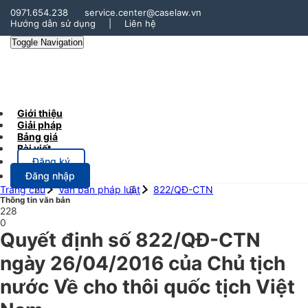
0971.654.238
service.center@caselaw.vn
Hướng dẫn sử dụng
|
Liên hệ
Toggle Navigation
Giới thiệu
Giải pháp
Bảng giá
Bài viết
Đăng ký
Đăng nhập
Trang chủ
Văn bản pháp luật
822/QĐ-CTN
Thông tin văn bản
228
0
Quyết định số 822/QĐ-CTN
ngày 26/04/2016 của Chủ tịch
nước Về cho thôi quốc tịch Việt