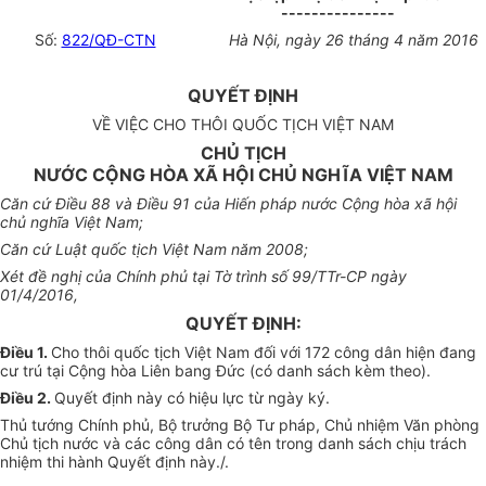
---------------
Số:
822/QĐ-CTN
Hà Nội, ngày 26 tháng 4 năm 2016
QUYẾT ĐỊNH
VỀ VIỆC CHO THÔI QUỐC TỊCH VIỆT NAM
CHỦ TỊCH
NƯỚC CỘNG HÒA XÃ HỘI CHỦ NGHĨA VIỆT NAM
Căn cứ Điều 88 và Điều 91 của Hiến pháp nước Cộng hòa xã hội
chủ nghĩa Việt Nam;
Căn cứ Luật quốc tịch Việt Nam năm 2008;
Xét đề nghị của Chính phủ tại Tờ trình số 99/TTr-CP ngày
01/4/2016,
QUYẾT ĐỊNH:
Điều 1.
Cho thôi quốc tịch Việt Nam đối với 172 công dân hiện đang
cư trú tại Cộng hòa Liên bang Đức (có danh sách kèm theo).
Điều 2.
Quyết định này có hiệu lực từ ngày ký.
Thủ tướng Chính phủ, Bộ trưởng Bộ Tư pháp, Chủ nhiệm Văn phòng
Chủ tịch nước và các công dân có tên trong danh sách chịu trách
nhiệm thi hành Quyết định này./.