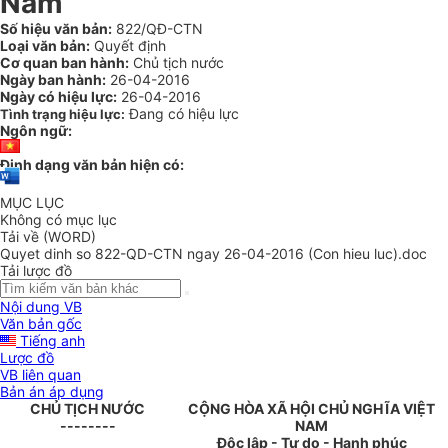
Nam
Số hiệu văn bản:
822/QĐ-CTN
Loại văn bản:
Quyết định
Cơ quan ban hành:
Chủ tịch nước
Ngày ban hành:
26-04-2016
Ngày có hiệu lực:
26-04-2016
Đang có hiệu lực
Tình trạng hiệu lực:
Ngôn ngữ:
Định dạng văn bản hiện có:
MỤC LỤC
Không có mục lục
Tải về (WORD)
Quyet dinh so 822-QD-CTN ngay 26-04-2016 (Con hieu luc).doc
Tải lược đồ
Nội dung VB
Văn bản gốc
Tiếng anh
Lược đồ
VB liên quan
Bản án áp dụng
CHỦ TỊCH NƯỚC
CỘNG HÒA XÃ HỘI CHỦ NGHĨA VIỆT
--------
NAM
Độc lập - Tự do - Hạnh phúc