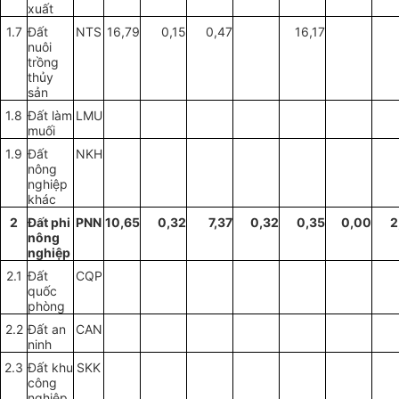
xu
ấ
t
1.7
Đất
NTS
16,79
0,15
0
,
47
16,17
nuôi
tr
ồng
thủy
sản
1.8
Đất
l
àm
LM
U
muối
1.9
Đất
NKH
nông
nghiệp
khác
2
Đất phi
PNN
10,65
0,32
7,37
0,32
0,35
0,00
2
nông
nghiệp
2.1
Đất
CQP
quốc
phòng
2.2
Đất an
CAN
ninh
2.3
Đất khu
SKK
công
nghiệp