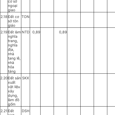
cơ sở
ngoại
giao
2.18
Đất cơ
TON
sở tôn
giáo
2.19
Đất làm
NTD
0,89
0,89
nghĩa
tr
ang,
nghĩa
địa,
nhà
tang lễ,
nhà
hỏa
táng
2.20
Đất sản
SKX
xuất
vật liệu
xây
dựng,
làm đồ
gốm
2.21
Đất
DSH