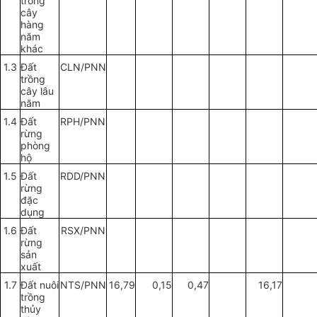
tr
ồng
cây
hàng
năm
khác
1.3
Đất
CLN/PNN
tr
ồng
cây lâu
năm
1.4
Đất
RPH/PNN
rừng
phòng
hộ
1.5
Đất
RDD/PNN
rừng
đặc
dụng
1.6
Đất
RSX/PNN
rừng
sản
xuất
1.7
Đất nuôi
NTS/PNN
16,79
0,15
0,47
16,17
trồng
thủy