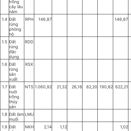
tr
ồng
cây lâu
năm
1.4
Đất
RPH
146,87
146,87
rừng
phòng
hộ
1.5
Đất
RDD
rừng
đặc
dụng
1.6
Đất
RSX
rừng
s
ả
n
xu
ấ
t
1.7
Đất
NTS
1.060,92
21,32
26,16
82,20
190,82
622,21
nuôi
tr
ồ
ng
thủy
sản
1.8
Đất làm
LM
U
mu
ố
i
1.9
Đất
NKH
2,14
1,12
1,02