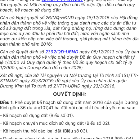
Tài nguyên và Môi trường quy định chi tiết việc lập, điều chỉnh quy
hoạch, kế hoạch sử dụng đất;
Căn cứ Nghị quyết số 26/NQ-HĐND ngày 18/12/2015 của Hội đồng
nhân dân thành phố về việc thông qua danh mục các dự án đầu tư
có sử dụng đất trồng lúa, đất rừng phòng hộ, rừng đặc dụng; danh
mục các dự án đầu tư phải thu hồi đất; mức vốn ngân sách nhà
nước dự kiến cấp cho việc bồi thường, giải phóng mặt bằng trên địa
bàn thành phố năm 2016;
Căn cứ Quyết định số
2392/QĐ-UBND
ngày 05/12/2013 của Ủy ban
nhân dân thành phố về việc phê duyệt Đồ án Quy hoạch chi tiết tỷ
lệ 1/2000 và Quy định quản lý theo Đồ án quy hoạch chi tiết tỷ lệ
1/2000 quận Dương Kinh đến năm 2025;
Xét đ
ề
nghị của Sở Tài nguyên và Môi trường tại Tờ trình số 151/TTr-
STN&MT ngày 30/3/2016; đề ngh
ị
của Ủy ban nhân dân quận
Dương Kinh tại Tờ trình số 21/TTr-
U
BND ngày 23/3/2016,
QUYẾT ĐỊNH:
Điều 1.
Phê duyệt kế hoạch sử dụng đất năm 2016 của quận Dương
Kinh gồm 36 dự án/107,41 ha đất với các chỉ tiêu chủ yếu như sau:
- Kế hoạch sử dụng đất (Biểu số 01).
- Kế hoạch chuyển mục đích sử dụng đất (Biểu số 02).
- K
ế
hoạch thu hồi các loại đất (Biểu số 03).
- Danh mục công trình, dự án thực hiện trong năm 2016 (Biểu
0
4).