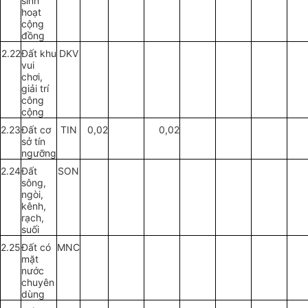
sinh
hoạt
cộng
đồng
2.22
Đất khu
DKV
vui
chơi,
giải trí
công
cộng
2.23
Đất cơ
TIN
0,02
0,02
s
ở
tín
ngưỡng
2.24
Đất
SON
sông,
ngòi,
kênh,
rạch,
suối
2.25
Đất c
ó
MNC
mặt
nước
chuyên
dùng