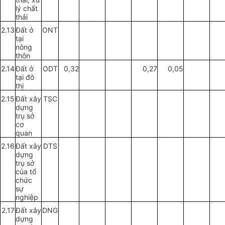
lý chất
thải
2.13
Đất ở
ONT
tại
nông
thôn
2.14
Đất
ở
ODT
0,32
0,27
0,05
tại đô
thị
2.15
Đất xây
TSC
dựng
trụ sở
cơ
quan
2.16
Đất xây
DTS
dựng
trụ sở
c
ủa
tổ
chức
sự
nghiệp
2.17
Đất xây
DNG
dựng