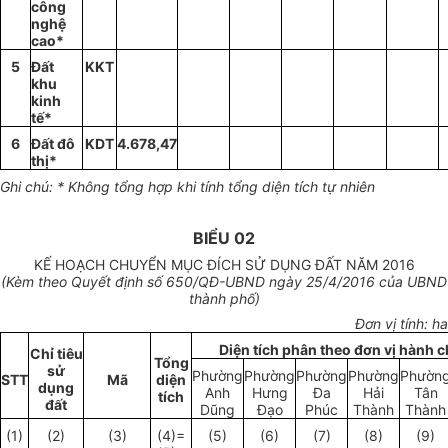
công
nghệ
cao*
5
Đất
KKT
khu
kinh
tế*
6
Đất đô
KDT
4.678
,
47
th
ị
*
Ghi chú: * Không tổng hợp khi tính t
ổ
ng diện tích tự nhiên
BIỂU 02
KẾ HOẠCH CHUYỂN MỤC ĐÍCH SỬ DỤNG ĐẤT NĂM 2016
(Kèm theo Quyết định s
ố 650
/QĐ-
U
BND ngày
25
/4/2016 của UBND
thành ph
ố
)
Đơn vị tính: ha
Diện tích phân theo đơn vị hành 
Ch
ỉ
tiêu
Tổng
sử
Phường
Phường
Phường
Phường
Phườn
STT
Mã
diện
dụng
Anh
Hưng
Đa
Hải
Tân
tích
đất
Dũng
Đạo
Phúc
Thành
Thành
(1)
(2)
(3)
(
4)=
(5)
(6)
(7)
(8)
(9)