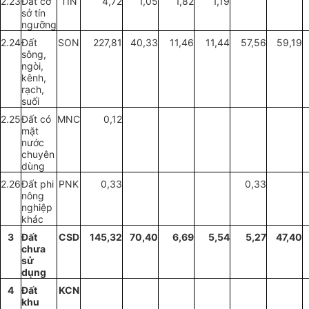
2.23
Đất cơ
TIN
4
,
72
1
,
05
1
,
82
1
,
19
sở tín
ngưỡng
2.24
Đất
SON
227
,
81
40
,
33
11
,
46
11
,
44
57
,
56
59
,
19
sông
,
ng
òi
,
kênh,
rạch,
suối
2.25
Đất có
MNC
0
,
12
mặt
nước
chuyên
dùng
2.26
Đất
phi
PNK
0
,
33
0
,
33
nông
nghiệp
khác
3
Đất
CSD
145
,
32
70
,
40
6
,
69
5
,
54
5
,
27
47
,
40
chưa
sử
dụng
4
Đất
KCN
khu