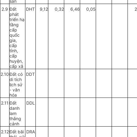
sản
2.9
Đất
DHT
9,12
0,32
6,46
0,05
2
phát
triển hạ
tầng
cấp
quốc
gia,
cấp
tỉnh,
cấp
huyện,
cấp xã
2.10
Đất có
DDT
di tích
lịch sử
- v
ă
n
hóa
2.11
Đất
DDL
danh
lam
thắng
cảnh
2.12
Đất bãi
DRA
thải, xử