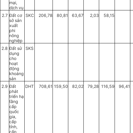
mại,
dịch vụ
2.7
Đất cơ
SKC
206,78
80,81
63,67
2,03
58,15
sở sản
xuất
phi
nông
nghiệp
2.8
Đất sử
SKS
dụng
cho
hoạt
động
khoáng
sản
2.9
Đất
DHT
708,61
159,50
82,02
79,28
116,59
96,41
phát
tr
iển hạ
tầng
cấp
quốc
gia,
cấp
tỉnh,
cấ
p