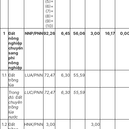
(5)+
(6)
+
(7)+
(8)+
(9)+
(10)
1
Đất
NNP/PNN
92,26
6,45
56,06
3,00
16,17
0,0
nông
nghiệp
chuyển
sang
phi
nông
nghiệp
1.1
Đất
LUA/PNN
72,47
6,30
55,59
trồng
lúa
Trong
LUC/PNN
72,47
6,30
55,59
đ
ó
: Đất
chuyên
trồng
lúa
nước
1.2
Đất
HNK/PNN
3,00
3,00