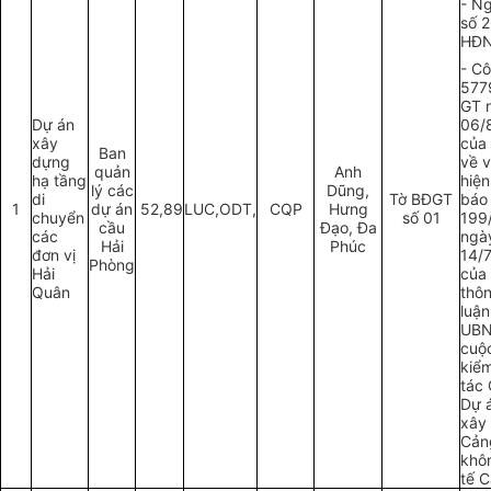
- Ng
số 
HĐN
- C
577
GT 
Dự án
06/
xây
của
Ban
dựng
về v
quản
Anh
hạ tầng
hiệ
lý các
Dũng,
di
Tờ BĐGT
báo
1
dự án
52,89
LUC,ODT,
CQP
Hưng
chuyển
số 01
199
cầu
Đạo, Đa
các
ngà
Hải
Phúc
đơn vị
14/
Phòng
Hải
của
Quân
thô
luậ
UBN
cuộ
kiểm
tác
Dự 
xây
Cản
khô
t
ế
Cá