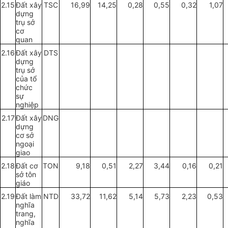
2.15
Đất xây
TSC
16,99
14,25
0,28
0,55
0,32
1,07
dựng
trụ sở
cơ
quan
2.16
Đất xây
DTS
dựng
trụ sở
của tổ
chức
sự
nghiệp
2.17
Đất xây
DNG
dựng
cơ sở
ngoại
giao
2.18
Đất cơ
TON
9,18
0,51
2,27
3,44
0,16
0,21
sở tôn
giáo
2.19
Đất làm
NTD
33,72
11,62
5,14
5,73
2,23
0,53
nghĩa
trang,
nghĩa