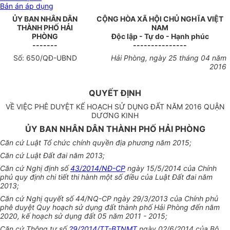
Bản án áp dụng
ỦY BAN NHÂN DÂN
CỘNG HÒA XÃ HỘI CHỦ NGHĨA VIỆT
THÀNH PHỐ HẢI
NAM
PHÒNG
Độc lập - Tự do - Hạnh phúc
-------
---------------
Số:
650
/QĐ-UBND
Hải Phòng
, ngày
25
tháng 0
4
năm
20
16
QUYẾT ĐỊNH
VỀ VIỆC PHÊ DUYỆT KẾ HOẠCH SỬ DỤNG ĐẤT NĂM 2016 QUẬN
DƯƠNG KINH
ỦY BAN NHÂN DÂN THÀNH PHỐ HẢI PHÒNG
Căn cứ Luật Tổ chức chính quyền địa phương năm 2015;
Căn cứ Luật Đất đai năm 2013;
Căn cứ Nghị định số
43/2014/NĐ-CP
ngày 15/5/2014 của Chính
phủ quy định chi tiết thi hành một số điều của Luật Đất đai năm
2013;
Căn cứ Nghị quyết số 44/NQ-CP ngày 29/3/2013 của Chính phủ
phê duyệt Quy hoạch sử dụng đất thành phố Hải Phòng đến năm
2020, kế hoạch sử dụng đất 05 năm 2011 - 2015;
Căn cứ Thông tư số
29/2014/TT-BTNMT
ngày 02/6/2014 của Bộ