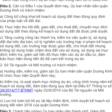
Điều 2.
Căn cứ Điều 1 của Quyết định này, Ủy ban nhân dân quận
Dương Kinh có trách nhiệm:
a) Công bố công khai kế hoạch sử
d
ụng đất theo đúng quy định
của pháp
luật về đất đai.
b) Thực hiện thu hồi đất, giao đất, cho thuê đất, chuyển mục đích
sử dụng đất theo đúng kế hoạch sử dụng đất đã được phê duyệt.
c) Tăng cường công tác thanh tra, kiểm
tr
a việc quản lý, sử dụng
đất đai trên địa bàn; xử lý nghiêm các trường hợp vi phạm kế hoạch
sử dụng đất, các trường hợp được giao đất, cho thuê đất nhưng
không sử dụng hoặc chậm đưa đất vào sử dụng, sử dụng sai mục
đích; kiểm tra, giám sát tiến độ thực hiện các dự án đầu tư, đảm
bảo th
ự
c hiện đúng tiến độ đã cam kết tr
o
ng dự án.
2. Sở Tài nguyên và Môi trường có trách nhiệm:
a) Hướng dẫn, kiểm tra, giám sát
Ủy
ban nhân dân quận Dương Kinh
tổ chức thực hiện Quyết định này;
b) Kiểm tra, rà soát
d
anh mục những dự án, công trình trong năm kế
hoạch sử dụng đất, đảm bảo đúng quy định tại Điều 67 Thông tư số
29/2014/TT-BTNMT
ngày 02/6/2014 của Bộ Tài nguyên và Môi
trường.
c) Lưu trữ toàn bộ hồ sơ, tài liệu thẩm định, trình duyệt kế hoạch sử
dụng đất năm 2016 của quận Dương Kinh.
Điều 3.
Chánh Văn phòng Ủy ban nhân dân thành phố, Giám đốc