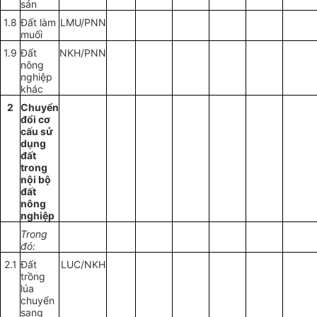
sản
1.8
Đất làm
LMU/PNN
muối
1.9
Đất
NKH/PNN
nông
nghiệp
khác
2
Chuyển
đ
ổ
i cơ
cấu sử
dụng
đất
trong
nội bộ
đất
nông
nghiệp
Trong
đó:
2.1
Đất
LUC/NKH
trồng
lúa
chuyển
sang