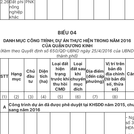
2.26
Đất phi
PNK
nông
nghiệp
khác
BIỂU 04
DANH MỤC CÔNG TRÌNH, DỰ ÁN THỰC HIỆN TRONG NĂM 2016
CỦA QUẬN DƯƠNG KINH
(Kèm theo Quyết định s
ố 650
/QĐ-UBND ngày
25
/4/20
1
6 c
ủ
a UBND
thành phố)
Loại đất
Loại
Vị trí trên
hiện
đất sau
bản đồ
Chủ
Diện
Địa điểm
Hạng
trạng
khi
địa chính
Căn
STT
đầu
tích
(đến cấp
mục
trước khi
chuy
ể
n
(tờ bản đồ
tư
(ha)
phường)
th
u
hồi
mục
số, thửa
CMĐ
đích
s
ố
)
(1)
(2)
(3)
(4)
(5)
(6)
(7)
(8)
Công trình dự án đã được phê d
u
yệt tại KHSDĐ năm 2015, chu
A
sang năm 2016
- Ng
số 
HĐN