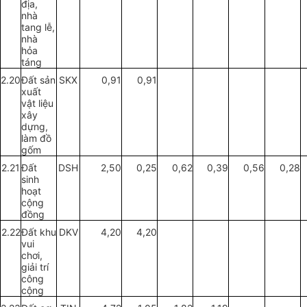
địa,
nhà
tang lễ
,
nhà
hỏa
táng
2.20
Đất sản
SKX
0,91
0,91
xuất
vật liệu
xây
dựng,
làm đồ
g
ốm
2.21
Đất
DSH
2
,
50
0
,
25
0
,
62
0
,
39
0
,
56
0
,
28
sinh
ho
ạ
t
cộng
đồng
2.22
Đất khu
DKV
4,20
4,20
vui
chơi,
giải trí
công
cộng