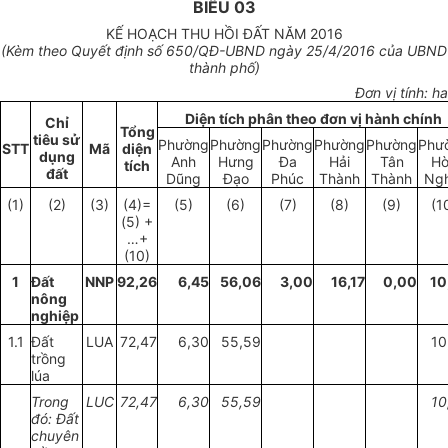
BIỂU 03
KẾ HOẠCH THU HỒI ĐẤT NĂM 2016
(K
è
m theo Quyết định s
ố 650
/QĐ-UBND ngày
25
/4/20
1
6 của UBND
thành phố)
Đơn vị tính: ha
Diện tích phân theo đơn vị hành chính
Ch
ỉ
Tổng
tiêu sử
Phường
Phường
Phường
Phường
Phường
Phư
STT
Mã
diện
dụng
Anh
Hưng
Đa
Hải
Tân
H
tích
đất
Dũng
Đạo
Phúc
Thành
Thành
Ngh
(1)
(2)
(3)
(
4)=
(5)
(6)
(7)
(8)
(9)
(1
(5)
+
…+
(10)
1
Đất
NNP
92,26
6,45
56,06
3,00
16,17
0,00
10
nông
nghiệp
1.1
Đất
L
U
A
72,47
6,30
55,59
10
trồng
lúa
Trong
L
U
C
72,47
6,30
55,59
10
đó: Đất
chuyên