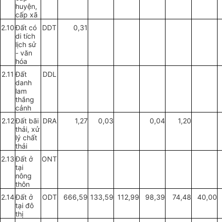
huyện,
cấp
xã
2.10
Đ
ấ
t có
DDT
0,31
di tích
lịch sử
- văn
hóa
2.11
Đất
DDL
danh
lam
thắng
cảnh
2.12
Đất bãi
DRA
1,27
0,03
0,04
1,20
thải, xử
lý chất
thải
2.13
Đất ở
ONT
tại
nông
thôn
2.14
Đất ở
ODT
666,59
133,59
112,99
98,39
74,48
40,00
tại đô
thị