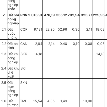
nông
nghiệp
khác
2
Đất phi
PNN
2.013,91
476,19
335,12
202,94
323,77
229,95
nông
nghiệp
2.1
Đất
CQP
97,31
22,95
52,96
0,36
2,11
18,03
qu
ố
c
phòng
2.2
Đất an
CAN
2,84
2,14
0,40
0,10
0,08
0,05
ninh
2.3
Đất khu
SKK
14,18
14,18
công
nghiệp
2.4
Đất khu
SKT
chế
xuất
2.5
Đất
SKN
cụm
công
nghiệp
2
.
6
Đất
TMD
15,54
4,05
1,49
10,00
thương