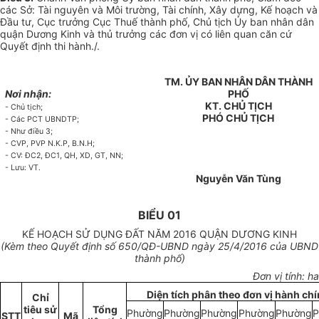
các Sở: Tài nguyên và Môi trường, Tài chính, Xây dựng, Kế hoạch và
Đầu tư, Cục trưởng Cục Thuế thành phố, Chủ tịch Ủy ban nhân dân
quận Dương Kinh và thủ trưởng các đơn vị có liên quan căn cứ
Quyết định thi hành./.
TM. ỦY BAN NHÂN DÂN THÀNH
Nơi nhận:
PHỐ
KT. CHỦ TỊCH
-
Chủ tịch;
PHÓ CHỦ TỊCH
-
Các PCT UBNDTP;
- Như điều 3;
- CVP, PVP N.K.P, B.N.H;
- CV: ĐC2, ĐC1, QH, XD, GT, NN;
- Lưu: VT.
Nguyễn Văn Tùng
BIỂU 01
KẾ HOẠCH SỬ DỤNG ĐẤT NĂM 2016 QUẬN DƯƠNG KINH
(Kèm theo Quyết định s
ố 650
/QĐ-UBND ngày
25
/4/20
1
6 của UBND
thành phố)
Đơn vị t
í
nh: ha
Diện tích phân theo đơn vị hành ch
Ch
ỉ
tiêu sử
Tổng
Phường
Phường
Phường
Phường
Phường
P
STT
Mã