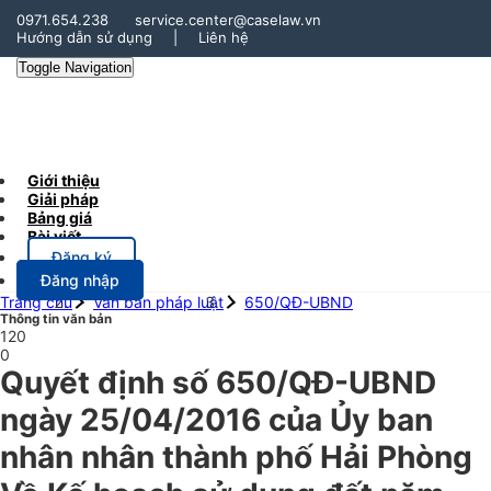
0971.654.238
service.center@caselaw.vn
Hướng dẫn sử dụng
|
Liên hệ
Toggle Navigation
Giới thiệu
Giải pháp
Bảng giá
Bài viết
Đăng ký
Đăng nhập
Trang chủ
Văn bản pháp luật
650/QĐ-UBND
Thông tin văn bản
120
0
Quyết định số 650/QĐ-UBND
ngày 25/04/2016 của Ủy ban
nhân nhân thành phố Hải Phòng