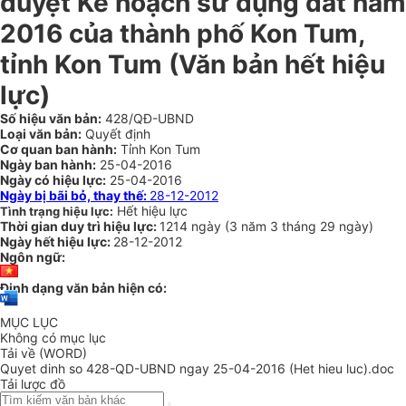
duyệt Kế hoạch sử dụng đất năm
2016 của thành phố Kon Tum,
tỉnh Kon Tum
(Văn bản hết hiệu
lực)
Số hiệu văn bản:
428/QĐ-UBND
Loại văn bản:
Quyết định
Cơ quan ban hành:
Tỉnh Kon Tum
Ngày ban hành:
25-04-2016
Ngày có hiệu lực:
25-04-2016
Ngày bị bãi bỏ, thay thế:
28-12-2012
Hết hiệu lực
Tình trạng hiệu lực:
Thời gian duy trì hiệu lực:
1214 ngày
(
3 năm
3 tháng
29 ngày
)
Ngày hết hiệu lực:
28-12-2012
Ngôn ngữ:
Định dạng văn bản hiện có:
MỤC LỤC
Không có mục lục
Tải về (WORD)
Quyet dinh so 428-QD-UBND ngay 25-04-2016 (Het hieu luc).doc
Tải lược đồ