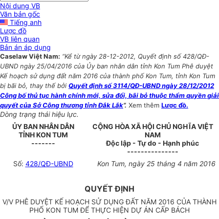
Nội dung VB
Văn bản gốc
Tiếng anh
Lược đồ
VB liên quan
Bản án áp dụng
Caselaw Việt Nam:
“Kể từ ngày 28-12-2012, Quyết định số 428/QĐ-
UBND ngày 25/04/2016 của Ủy ban nhân dân tỉnh Kon Tum Phê duyệt
Kế hoạch sử dụng đất năm 2016 của thành phố Kon Tum, tỉnh Kon Tum
bị bãi bỏ, thay thế bởi
Quyết định số 3114/QĐ-UBND ngày 28/12/2012
Công bố thủ tục hành chính mới, sửa đổi, bãi bỏ thuộc thẩm quyền giải
quyết của Sở Công thương tỉnh Đắk Lắk
”.
Xem thêm
Lược đồ.
Dòng trạng thái hiệu lực.
ỦY BAN NHÂN DÂN
CỘNG HÒA XÃ HỘI CHỦ NGHĨA VIỆT
TỈNH KON TUM
NAM
-------
Độc lập - Tự do - Hạnh phúc
---------------
Số:
428/QĐ-UBND
Kon Tum, ngày 25 tháng 4 năm 2016
QUYẾT ĐỊNH
V/V PHÊ DUYỆT KẾ HOẠCH SỬ DỤNG ĐẤT NĂM 2016 CỦA THÀNH
PHỐ KON TUM ĐỂ THỰC HIỆN DỰ ÁN CẤP BÁCH