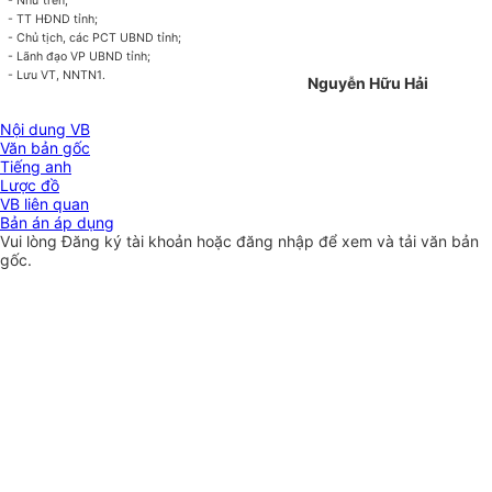
- Như trên;
- TT HĐND tỉnh;
- Chủ tịch, các PCT UBND tỉnh;
- Lãnh đạo VP UBND tỉnh;
- Lưu VT, NNTN1.
Nguyễn Hữu Hải
Nội dung VB
Văn bản gốc
Tiếng anh
Lược đồ
VB liên quan
Bản án áp dụng
Vui lòng
Đăng ký
tài khoản hoặc
đăng nhập
để xem và tải văn bản
gốc.