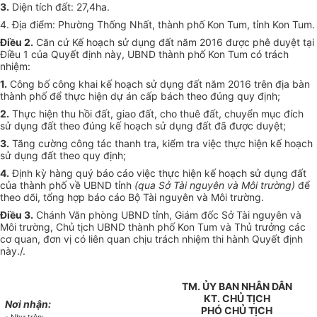
3.
Diện tích đất: 27,4ha.
4. Địa điểm: Phường Thống Nhất, thành phố Kon Tum, tỉnh Kon Tum.
Điều 2.
Căn cứ Kế hoạch sử dụng đất năm 2016 được phê duyệt tại
Điều 1 của Quyết định này, UBND thành phố Kon Tum có trách
nhiệm:
1.
Công bố công khai kế hoạch sử dụng đất năm 2016 trên địa bàn
thành phố để thực hiện dự án cấp bách theo đúng quy định;
2.
Thực hiện thu hồi đất, giao đất, cho thuê đất, chuyển mục đích
sử dụng đất theo đúng kế hoạch sử dụng đất đã được duyệt;
3.
Tăng cường công tác thanh tra, kiểm tra việc thực hiện kế hoạch
sử dụng đất theo quy định;
4.
Định kỳ hàng quý báo cáo việc thực hiện kế hoạch sử dụng đất
của thành phố về UBND tỉnh
(qua Sở Tài nguyên và Môi trường)
để
theo dõi, tổng hợp báo cáo Bộ Tài nguyên và Môi trường.
Điều 3.
Chánh Văn phòng UBND tỉnh, Giám đốc Sở Tài nguyên và
Môi trường, Chủ tịch UBND thành phố Kon Tum và Thủ trưởng các
cơ quan, đơn vị có liên quan chịu trách nhiệm thi hành Quyết định
này./.
TM. ỦY BAN NHÂN DÂN
KT. CHỦ TỊCH
Nơi nhận:
PHÓ CHỦ TỊCH