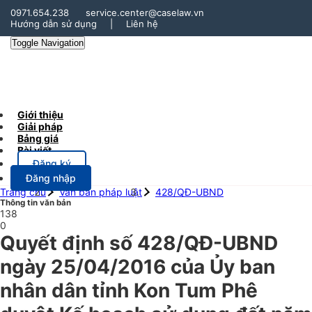
0971.654.238
service.center@caselaw.vn
Hướng dẫn sử dụng
|
Liên hệ
Toggle Navigation
Giới thiệu
Giải pháp
Bảng giá
Bài viết
Đăng ký
Đăng nhập
Trang chủ
Văn bản pháp luật
428/QĐ-UBND
Thông tin văn bản
138
0
Quyết định số 428/QĐ-UBND
ngày 25/04/2016 của Ủy ban
nhân dân tỉnh Kon Tum Phê