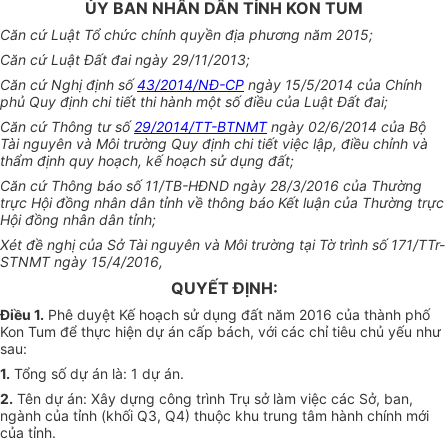
ỦY BAN NHÂN DÂN TỈNH KON TUM
Căn cứ Luật Tổ chức chính quyền địa phương năm 2015;
Căn cứ Luật Đất đai ngày 29/11/2013;
Căn cứ Nghị định số
43/2014/NĐ-CP
ngày 15/5/2014 của Chính
phủ Quy định chi tiết thi hành một số điều của Luật Đất đai;
Căn cứ Thông tư số
29/2014/TT-BTNMT
ngày 02/6/2014 của Bộ
Tài nguyên và Môi trường Quy định chi tiết việc lập, điều chỉnh và
thẩm định quy hoạch, kế hoạch sử dụng đất;
Căn cứ Thông báo số 11/TB-HĐND ngày 28/3/2016 của Thường
trực Hội đồng nhân dân tỉnh về thông báo Kết luận của Thường trực
Hội đồng nhân dân tỉnh;
Xét đề nghị của Sở Tài nguyên và Môi trường tại Tờ trình số 171/TTr-
STNMT ngày 15/4/2016,
QUYẾT ĐỊNH:
Điều 1.
Phê duyệt Kế hoạch sử dụng đất năm 2016 của thành phố
Kon Tum để thực hiện dự án cấp bách, với các chỉ tiêu chủ yếu như
sau:
1.
Tổng số dự án là: 1 dự án.
2.
Tên dự án: Xây dựng công trình Trụ sở làm việc các Sở, ban,
ngành của tỉnh (khối Q3, Q4) thuộc khu trung tâm hành chính mới
của tỉnh.