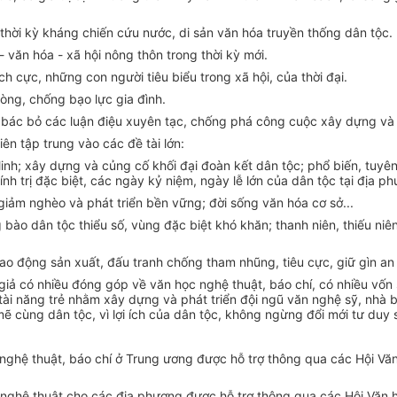
thời kỳ kháng chi
ế
n cứu nước, di sản văn hóa truy
ề
n thống dân tộc.
 - văn hóa - xã hội nông thôn trong thời kỳ mới.
ch cực, nh
ữ
ng con người tiêu biểu trong xã hội, của thời đại.
òng, chống bạo lực gia đình.
h, bác bỏ các luận điệu xuyên tạc, chống phá công cuộc xây dựng và
ên tập trung vào các đề tài lớn:
; xây dựng và củng cố khối đại đoàn kết dân tộc; phổ biến, tuyên t
nh trị đặc biệt, các ngày kỷ niệm, ngày lễ lớn của dân tộc tại địa p
giảm nghèo và phát triển bền vững; đời sống văn hóa cơ sở...
 bào dân tộc thiểu số, vùng đặc biệt khó khăn; thanh niên, thiếu ni
 lao động sản xuất, đấu tranh chống tham nhũng, tiêu cực, giữ gìn an n
 giả có nhiều đóng góp về văn học nghệ thuật, báo chí, có nhiều v
ố
n
tài năng trẻ nhằm xây d
ự
ng và phát triển đội ngũ v
ă
n nghệ sỹ, nhà 
 cùng dân tộc, vì lợi ích của dân tộc, không ngừng đổi mới tư duy 
nghệ thuật, báo chí ở Trung ương được hỗ trợ thông qua các Hội V
ă
.
c nghệ thuật cho các địa phương được hỗ trợ thông qua các Hội Văn