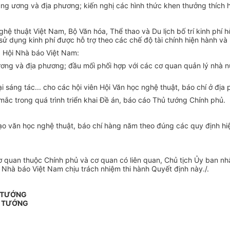
rung ương và địa phương; kiến nghị các hình thức khen thưởng thích 
ghệ thuật Việt Nam, Bộ Văn hóa, Thể thao và Du lịch bố trí kinh phí 
 dụng kinh phí được hỗ trợ theo các chế độ tài chính hiện hành và 
, Hội Nhà báo Việt Nam:
ơng và địa phương; đầu mối phối hợp với các cơ quan quản lý nhà nư
 sáng tác... cho các hội viên Hội Văn học nghệ thuật, báo chí ở địa
mắc trong quá trình triển khai Đề án, báo cáo Thủ tướng Chính phủ.
tạo văn học nghệ thuật, báo chí hàng năm theo đúng các quy định hi
quan thuộc Chính phủ và cơ quan có liên quan, Chủ tịch Ủy ban nhâ
 Nhà báo Việt Nam chịu trách nhiệm thi hành Quyết định này./.
Ủ TƯỚNG
Ủ TƯỚNG