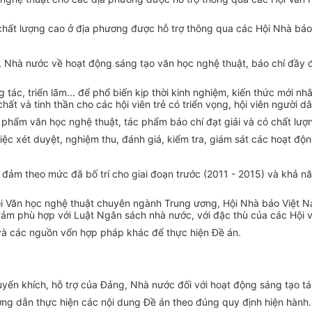
 chất lượng cao ở địa phương được hỗ trợ thông qua các Hội Nhà bá
g, Nhà nước về hoạt động sáng tạo văn học nghệ thuật, báo chí đầy đ
g tác, triển lãm... để phổ biến kịp thời kinh nghiệm, kiến thức mới
hất và tinh thần cho các hội viên trẻ có triển vọng, hội viên người dâ
c phẩm văn học nghệ thuật, tác phẩm báo chí đạt giải và có chất lượ
ệc xét duyệt, nghiệm thu, đánh giá, kiểm tra, giám sát các hoạt độ
 đảm theo mức đã bố trí cho giai đoạn trước (2011 - 2015) và khả nă
i Văn học nghệ thuật chuyên ngành Trung ương, Hội Nhà báo Việt Na
ảm phù hợp với Luật Ngân sách nhà nước, với đặc thù của các Hội 
à các nguồn vốn hợp pháp khác để thực hiện Đề án.
uyến khích, hỗ trợ của Đảng, Nhà nước đối với hoạt động sáng tạo t
ướng dẫn thực hiện các nội dung Đề án theo đúng quy định hiện hành.