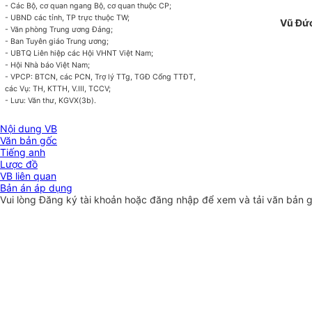
- Các Bộ, cơ quan ngang Bộ, cơ quan thuộc CP;
- UBND các tỉnh, TP trực thuộc TW;
Vũ Đứ
- Văn phòng Trung ương Đảng;
- Ban Tuyên giáo Trung ương;
- UBTQ Liên hiệp các Hội VHNT Việt Nam;
- Hội Nhà báo Việt Nam;
- VPCP: BTCN, các PCN, Trợ lý TTg, TGĐ Cổng TTĐT,
các Vụ: TH, KTTH, V.III, TCCV;
- Lưu: Văn thư, KGVX(3b).
Nội dung VB
Văn bản gốc
Tiếng anh
Lược đồ
VB liên quan
Bản án áp dụng
Vui lòng
Đăng ký
tài khoản hoặc
đăng nhập
để xem và tải văn bản 