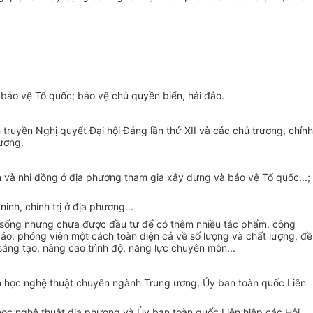
 bảo vệ Tổ quốc; bảo vệ chủ quyền biển, hải đảo.
ruyền Nghị quyết Đại hội Đảng lần thứ XII và các chủ trương, chính
hương.
ên và nhi đồng ở địa phương tham gia xây dựng và bảo vệ Tổ quốc...;
inh, chính trị ở địa phương...
 sống nhưng chưa được đầu tư để có thêm nhiều tác phẩm, công
báo, phóng viên một cách toàn diện cả v
ề
s
ố
lượng và chất lượng, đề
sáng tạo, nâng cao trình độ, năng lực chuyên môn...
n học nghệ thuật
chuyên ngành Trung ương, Ủy ban toàn quốc Liên
 học nghệ thuật địa phương và
Ủ
y ban toàn quốc Liên hiệp các Hội