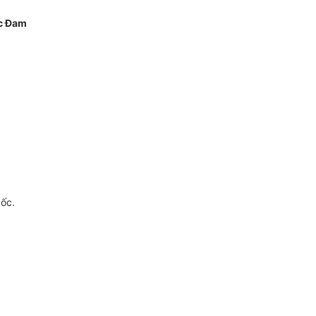
c Đam
gốc.