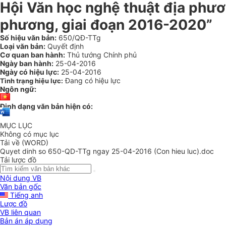
Hội Văn học nghệ thuật địa phươn
phương, giai đoạn 2016-2020”
Số hiệu văn bản:
650/QĐ-TTg
Loại văn bản:
Quyết định
Cơ quan ban hành:
Thủ tướng Chính phủ
Ngày ban hành:
25-04-2016
Ngày có hiệu lực:
25-04-2016
Đang có hiệu lực
Tình trạng hiệu lực:
Ngôn ngữ:
Định dạng văn bản hiện có:
MỤC LỤC
Không có mục lục
Tải về (WORD)
Quyet dinh so 650-QD-TTg ngay 25-04-2016 (Con hieu luc).doc
Tải lược đồ
Nội dung VB
Văn bản gốc
Tiếng anh
Lược đồ
VB liên quan
Bản án áp dụng