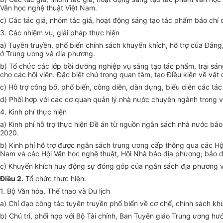
Văn học nghệ thuật Việt Nam.
c) Các tác giả, nhóm tác giả, hoạt động sáng tạo tác phẩm báo chí
3. Các nhiệm vụ, giải pháp thực hiện
a) Tuyên truyền, phổ biến chính sách khuy
ế
n khích, hỗ trợ của Đản
ở Trung ương và địa phương.
b) Tổ chức các l
ớ
p bồi dưỡng nghiệp vụ sáng tạo tác phẩm, trại sán
cho các hội viên. Đặc biệt chú trọng quan tâm, tạo Điều kiện về vật c
c) Hỗ trợ công bố, phổ biến, công diễn, dàn dựng, biểu diễn các tá
d) Phối hợp với các cơ quan quản lý nhà nước chuyên ngành trong vi
4. Kinh phí thực hiện
a) Kinh phí hỗ trợ thực hiện Đề án từ nguồn ngân sách nhà nước bảo
2020.
b) Kinh phí hỗ trợ được ngân sách trung ương cấp thông qua các Hộ
Nam và các Hội Văn học nghệ thuật, Hội Nhà báo địa phương; bảo đ
c) Khuyến khích huy động sự đóng góp của ngân sách địa phương v
Điều 2.
Tổ chức thực hiện:
1. Bộ Văn hóa, Thể thao và Du lịch
a) Chỉ đạo công tác tuyên truyền phổ biến về cơ chế, chính sách kh
b) Chủ trì, phối hợp với Bộ Tài chính, Ban Tuyên giáo Trung ương h