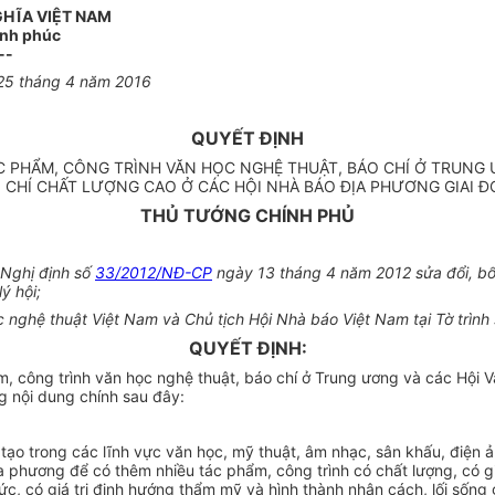
GHĨA VIỆT NAM
ạnh phúc
--
25
tháng
4
năm 201
6
QU
Y
ẾT ĐỊNH
C PHẨM, CÔNG TRÌNH VĂN HỌC NGHỆ THUẬT, BÁO CHÍ Ở TRUNG
 CHÍ CHẤT LƯỢNG CAO Ở CÁC HỘI NHÀ BÁO ĐỊA PHƯƠNG GIAI Đ
THỦ TƯỚNG CHÍNH PHỦ
Nghị định số
33/2012/NĐ-CP
ngày 13 tháng 4 năm 2012 sửa đổi, bổ
l
ý hội;
c nghệ thuật Việt Nam và Chủ tịch Hội Nhà báo Việt Nam tại Tờ trình 
QUYẾT ĐỊNH:
m, c
ô
ng trình văn học nghệ thuật, báo chí ở Trung ương và các Hội 
g nội dung chính sau đây:
g tạo trong các lĩnh vực văn học, mỹ thuật, âm nhạc, sân khấu, điện 
a phương để có thêm nhiều tác phẩm, công trình có chất lượng, có gi
c, có giá trị định hướng thẩm mỹ và hình thà
n
h nhân cách, lối s
ố
ng 