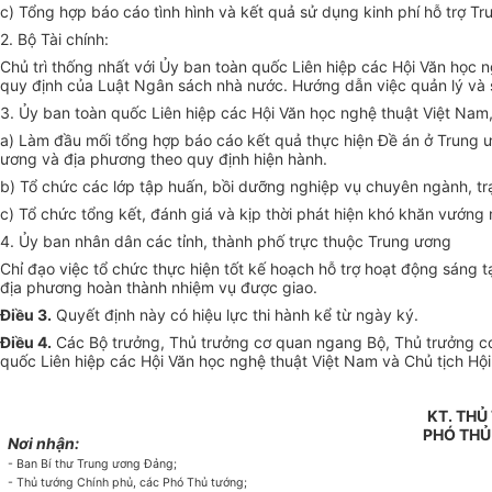
c) Tổng hợp báo cáo tình hình và kết quả sử dụng kinh phí hỗ trợ T
2. Bộ Tài chính:
Chủ trì thống nhất với Ủy ban toàn quốc Liên hiệp các Hội Văn học n
quy định của Luật Ngân sách nhà nước. Hướng dẫn việc quản lý và sử
3. Ủy ban toàn quốc Liên hiệp các Hội Văn học nghệ thuật Việt Nam
a) Làm đầu mối tổng hợp báo cáo kết quả thực hiện Đề án ở Trung ư
ương và địa phương theo quy định hiện hành.
b) Tổ chức các lớp tập huấn, bồi dưỡng nghiệp vụ chuyên ngành, trại
c) Tổ chức tổng kết, đánh giá và kịp thời phát hiện khó khăn vướng 
4. Ủy ban nhân dân các tỉnh, thành phố trực thuộc Trung ương
Chỉ đạo việc tổ chức thực hiện tốt kế hoạch hỗ trợ hoạt động sáng 
địa phương hoàn thành nhiệm vụ được giao.
Điều 3.
Quyết định này có hiệu lực thi hành kể từ ngày ký.
Điều 4.
Các Bộ trưởng, Thủ trưởng cơ quan ngang Bộ, Thủ trưởng cơ 
quốc Liên hiệp các Hội Văn học nghệ thuật Việt Nam và Chủ tịch Hội
KT. TH
PHÓ TH
Nơi nhận:
- Ban Bí thư Trung ương Đảng;
- Thủ tướng Chính phủ, các Phó Thủ tướng;