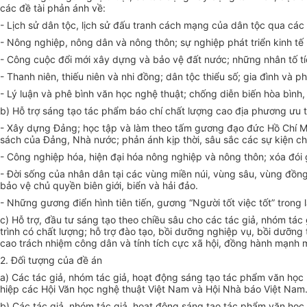
các đề tài phản ánh về:
- Lịch sử dân tộc, lịch sử đấu tranh cách mạng của dân tộc qua các 
- Nông nghiệp, nông dân và nông thôn; sự nghiệp phát tri
ể
n kinh tế
- Công cuộc đ
ổ
i mới xây dựng và bảo vệ đất nước; những nhân tố tí
- Thanh niên, thiếu niên và nhi đồng; dân tộc thiểu số; gia đ
ì
nh và ph
- Lý luận và phê bình văn học nghệ thuật; chống diễn biến hòa bìn
b) Hỗ trợ sáng tạo tác phẩm báo chí chất lượng cao địa phương ưu ti
-
Xây dựng Đảng; học tập và làm theo tấm gương đạo đức Hồ Chí Minh
sách của Đảng, Nhà nước; phản ánh kịp thời, sâu sắc các sự kiện chí
- Công nghiệp hóa, hiện đại hóa nông nghiệp và nông thôn; xóa đói 
- Đời sống của nhân dân tại các vùng miền núi, vùng sâu, vùng đồng
bảo vệ chủ quyền biên giới, biển và hải đảo.
- Những gương điển hình tiên tiến, gư
ơn
g “Người tốt việc tốt” trong
c) Hỗ trợ, đầu tư sáng tạo theo chiều sâu cho các tác giả, nhóm tác
trình có chất lượng; h
ỗ
trợ đào tạo, bồi dư
ỡ
ng nghiệp vụ, bồi dưỡng 
cao trách nhiệm công dân và tính tích cực xã hội, đ
ồ
ng hành mạnh mẽ
2. Đối tượng của đề án
a) Các tác giả, nhóm tác giả, hoạt động sáng tạo tác phẩm văn học 
hiệp các Hội Văn học nghệ thuật
Việt Nam và Hội Nhà báo Việt Nam
b) Các tác giả, nhóm tác giả, hoạt động sáng tạo tác phẩm văn họ