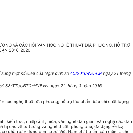
 ƯƠNG VÀ CÁC HỘI VĂN HỌC NGHỆ THUẬT ĐỊA PHƯƠNG, HỖ TR
Ợ
OẠN 2016-2020
 sung một số Điều của Nghị định số
45/2010/NĐ-CP
ngày 21 tháng
s
ố
88-TTr/
U
BTQ-HNBVN ngày 21 tháng 3 năm 2016,
Văn học nghệ thuật địa phương; hỗ trợ tác phẩm báo chí chất lượng
ảnh, kiến trúc, nhiếp ảnh, múa, văn nghệ dân gian, văn nghệ các dân
á trị cao về tư tưởng và nghệ thuật, phong phú, đa dạng về loại
góp phần xây d
ự
ng con người Việt Nam phát triển toàn diện..., cho