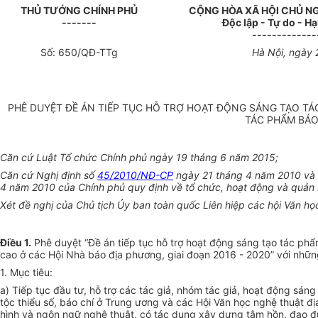
THỦ TƯỚNG CHÍNH PHỦ
CỘNG HÒA XÃ HỘI CHỦ N
-------
Độc lập - Tự do - H
-------------
Số:
650
/QĐ-
TTg
Hà Nội
, ngày
PHÊ DUYỆT ĐỀ ÁN TIẾP TỤC HỖ TRỢ HOẠT ĐỘNG SÁNG TẠO TÁ
TÁC PHẨM BÁO
Căn cứ Luật Tổ chức Chính phủ ngày 19 tháng 6 năm 2015;
Căn cứ Nghị định s
ố
45/2010/NĐ-CP
ngày 21 tháng 4 năm 2010 và 
4 năm 2010 của Chính phủ quy định về tổ chức, hoạt động và quản
Xét đề nghị của Chủ tịch
Ủ
y ban toàn quốc Liên hiệp các hội Văn họ
Điều 1.
Phê duyệt “Đề án tiếp tục hỗ trợ hoạt động sáng tạo tác phẩ
cao ở các Hội Nhà báo địa phương, giai đoạn 2016 - 2020” với nhữn
1. Mục tiêu:
a) Tiếp tục đầu tư, hỗ trợ các tác giả, nhóm tác giả, hoạt động sán
tộc thiểu số, báo chí ở Trung ương và các Hội Văn học nghệ thuật đị
hình và ngôn ngữ nghệ thuật, có tác dụng xây dựng tâm hồn, đạo đứ