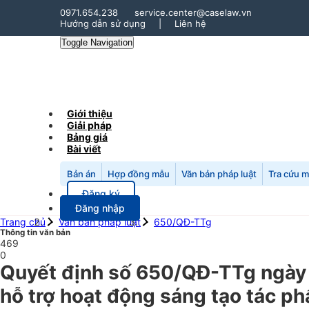
0971.654.238
service.center@caselaw.vn
Hướng dẫn sử dụng
|
Liên hệ
Toggle Navigation
Giới thiệu
Giải pháp
Bảng giá
Bài viết
Bản án
Hợp đồng mẫu
Văn bản pháp luật
Tra cứu 
Đăng ký
Đăng nhập
Trang chủ
Văn bản pháp luật
650/QĐ-TTg
Thông tin văn bản
469
0
Quyết định số 650/QĐ-TTg ngày 
hỗ trợ hoạt động sáng tạo tác ph