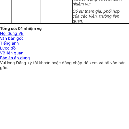
nhiệm vụ;
Có sự tham gia, phối hợp
của các Viện, trường liên
quan.
Tổng số: 01 nhiệm vụ
Nội dung VB
Văn bản gốc
Tiếng anh
Lược đồ
VB liên quan
Bản án áp dụng
Vui lòng
Đăng ký
tài khoản hoặc
đăng nhập
để xem và tải văn bản
gốc.