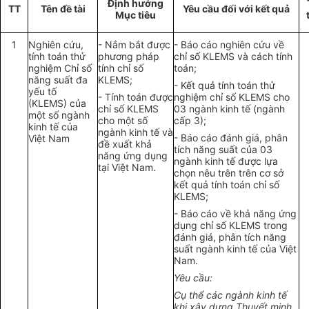
Định hướng
TT
Tên đề tài
Yêu cầu đối với kết quả
Mục tiêu
1
Nghiên cứu,
- Nắm bắt được
- Báo cáo nghiên cứu về
tính toán thử
phương pháp
chỉ số KLEMS và cách tính
nghiệm Chỉ số
tính chỉ số
toán;
năng suất đa
KLEMS;
- Kết quả tính toán thử
yếu tố
- Tính toán được
nghiệm chỉ số KLEMS cho
(KLEMS) của
chỉ số KLEMS
03 ngành kinh tế (ngành
một số ngành
cho một số
cấp 3);
kinh tế của
ngành kinh tế và
- Báo cáo đánh giá, phân
Việt Nam
đề xuất khả
tích năng suất của 03
năng ứng dụng
ngành kinh tế được lựa
tại Việt Nam.
chọn nêu trên trên cơ sở
kết quả tính toán chỉ số
KLEMS;
- Báo cáo về khả năng ứng
dụng chỉ số KLEMS trong
đánh giá, phân tích năng
suất ngành kinh tế của Việt
Nam.
Yêu cầu:
Cụ thể các ngành kinh tế
khi xây dựng Thuyết minh