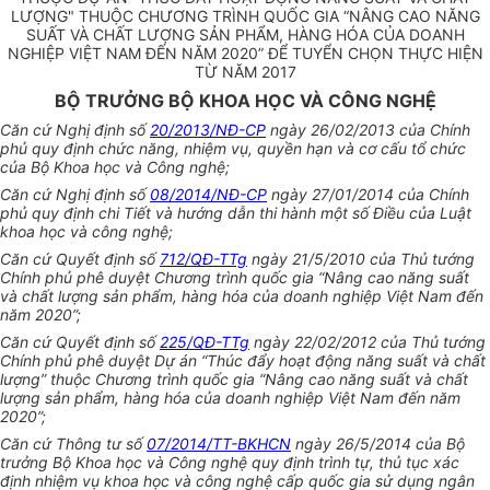
LƯỢNG" THUỘC CHƯƠNG TRÌNH QUỐC GIA “NÂNG CAO NĂNG
SUẤT VÀ CHẤT LƯỢNG SẢN PHẨM, HÀNG HÓA CỦA DOANH
NGHIỆP VIỆT NAM ĐẾN NĂM 2020” ĐỂ TUYỂN CHỌN THỰC HIỆN
TỪ NĂM 2017
BỘ TRƯỞNG BỘ KHOA HỌC VÀ CÔNG NGHỆ
Căn cứ Nghị định số
20/2013/NĐ-CP
ngày 26/02/2013 của Chính
phủ quy định chức năng, nhiệm vụ, quyền hạn và cơ cấu tổ chức
của Bộ Khoa học và Công nghệ;
Căn cứ Nghị định số
08/2014/NĐ-CP
ngày 27/01/2014 của Chính
phủ quy định chi Tiết và hướng dẫn thi hành một số Điều của Luật
khoa học và công nghệ;
Căn cứ Quyết định số
712/QĐ-TTg
ngày 21/5/2010 của Thủ tướng
Chính phủ phê duyệt Chương trình quốc gia “Nâng cao năng suất
và chất lượng sản phẩm, hàng hóa của doanh nghiệp Việt Nam đến
năm 2020”;
Căn cứ Quyết định số
225/QĐ-TTg
ngày 22/02/2012 của Thủ tướng
Chính phủ phê duyệt Dự án “Thúc đẩy hoạt động năng suất và chất
lượng” thuộc Chương trình quốc gia “Nâng cao năng suất và chất
lượng sản phẩm, hàng hóa của doanh nghiệp Việt Nam đến năm
2020”;
Căn cứ Thông tư số
07/2014/TT-BKHCN
ngày 26/5/2014 của Bộ
trưởng Bộ Khoa học và Công nghệ quy định trình tự, thủ tục xác
định nhiệm vụ khoa học và công nghệ cấp quốc gia sử dụng ngân