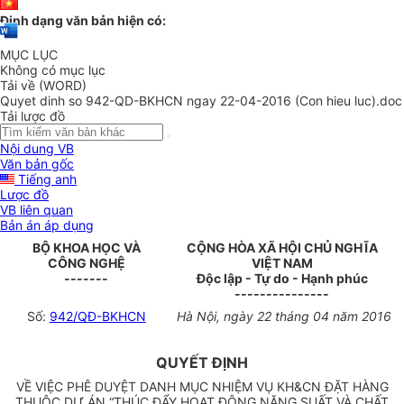
Định dạng văn bản hiện có:
MỤC LỤC
Không có mục lục
Tải về (WORD)
Quyet dinh so 942-QD-BKHCN ngay 22-04-2016 (Con hieu luc).doc
Tải lược đồ
Nội dung VB
Văn bản gốc
Tiếng anh
Lược đồ
VB liên quan
Bản án áp dụng
BỘ KHOA HỌC VÀ
CỘNG HÒA XÃ HỘI CHỦ NGHĨA
CÔNG NGHỆ
VIỆT NAM
-------
Độc lập - Tự do - Hạnh phúc
---------------
Số:
942/QĐ-BKHCN
Hà Nội, ngày 22 tháng 04 năm 2016
QUYẾT ĐỊNH
VỀ VIỆC PHÊ DUYỆT DANH MỤC NHIỆM VỤ KH&CN ĐẶT HÀNG
THUỘC DỰ ÁN “THÚC ĐẨY HOẠT ĐỘNG NĂNG SUẤT VÀ CHẤT