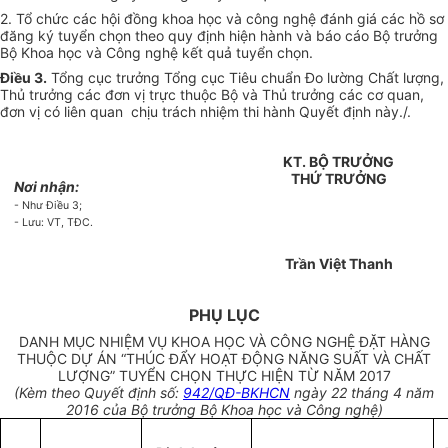
2. Tổ chức các hội đồng khoa học và công nghệ đánh giá các hồ sơ
đăng ký tuyển chọn theo quy định hiện hành và báo cáo Bộ trưởng
Bộ Khoa học và Công nghệ kết quả tuyển chọn.
Điều 3.
Tổng cục trưởng Tổng cục Tiêu chuẩn Đo lường Chất lượng,
Thủ trưởng các đơn vị trực thuộc Bộ và Thủ trưởng các cơ quan,
đơn vị có liên quan chịu trách nhiệm thi hành Quyết định này./.
KT. BỘ TRƯỞNG
THỨ TRƯỞNG
Nơi nhận:
- Như Điều 3;
- Lưu: VT, TĐC.
Trần Việt Thanh
PHỤ LỤC
DANH MỤC NHIỆM VỤ KHOA HỌC VÀ CÔNG NGHỆ ĐẶT HÀNG
THUỘC DỰ ÁN “THÚC ĐẨY HOẠT ĐỘNG NĂNG SUẤT VÀ CHẤT
LƯỢNG” TUYỂN CHỌN THỰC HIỆN TỪ NĂM 2017
(Kèm theo Quyết định số:
942/QĐ-BKHCN
ngày 22 tháng 4 năm
2016 của Bộ trưởng Bộ Khoa học và Công nghệ)