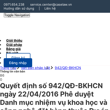
0971.654.238
service.center@caselaw.vn
Hướng dẫn sử dụng
|
Liên hệ
Toggle Navigation
Giới thiệu
Giải pháp
Bảng giá
Bài viết
Đăng ký
Đăng nhập
Trang chủ
Văn bản pháp luật
942/QĐ-BKHCN
Thông tin văn bản
86
0
Quyết định số 942/QĐ-BKHCN
ngày 22/04/2016 Phê duyệt
Danh mục nhiệm vụ khoa học và