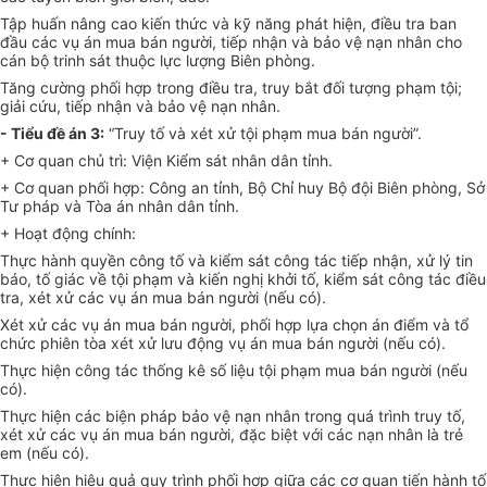
Tập huấn nâng cao kiến thức và kỹ năng phát hiện, điều tra ban
đầu các vụ án mua bán người, tiếp nhận và bảo vệ nạn nhân cho
cán bộ
tr
i
nh
sát thuộc lực lượng Biên phòng.
Tăng cường phối hợp trong điều tra, truy bắt đối tượng phạm tội;
giải cứu, tiếp nhận và bảo vệ nạn nhân.
-
Tiểu đề án 3:
“Truy tố và xét xử tội phạm mua bán người”.
+ Cơ quan chủ trì: Viện Kiểm sát nhân dân tỉnh.
+ Cơ quan phối hợp: Công an tỉnh, Bộ Chỉ huy Bộ đội Biên phòng, Sở
Tư pháp và Tòa án nhân dân tỉnh.
+ Hoạt động chính:
Thực hành quyền công tố và kiểm sát công tác tiếp nhận, xử lý tin
báo, tố giác về tội phạm và kiến nghị khởi tố, kiểm sát công tác điều
tra, xét xử các vụ án mua bán người (nếu có).
Xét xử các vụ án mua bán người, phối hợp lựa chọn án điểm và tổ
chức phiên tòa xét xử lưu động vụ án mua bán người (nếu có).
Thực hiện công tác thống kê số liệu tội phạm mua bán người (nếu
có).
Thực hiện các biện pháp bảo vệ nạn nhân trong quá trình truy tố,
xét xử các vụ án mua bán người, đặc biệt với các nạn nhân là trẻ
em (nếu có).
Thực hiện hiệu quả quy trình phối hợp giữa các cơ quan tiến hành tố