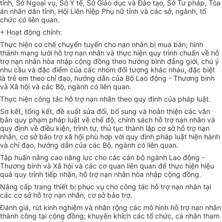
tỉnh, Sở Ngoại vụ, Sở Y tế, Sở Giáo dục và Đào tạo, Sở Tư pháp, Tòa
án nhân dân tỉnh, Hội Liên hiệp Phụ nữ tỉnh và các sở, ngành, tổ
chức có liên quan.
+ Hoạt động chính:
Thực hiện cơ chế chuyển tuyến cho nạn nhân bị mua bán; hình
thành mạng lưới hỗ trợ nạn nhân và thực hiện quy tr
ì
nh chuẩn về hỗ
trợ nạn nhân hòa nhập cộng đồng theo hướng bình đẳng giới, chú ý
nhu cầu và đặc điểm của các nhóm đối tượng khác nhau, đặc biệt
là trẻ em theo chỉ đạo, hướng dẫn của Bộ Lao động
-
Thương binh
và Xã hội và các Bộ, ngành có liên quan.
Thực hiện công tác hỗ trợ nạn nhân theo quy định của pháp luật.
Sơ kết, tổng kết, đề xuất sửa đổi, bổ sung và hoàn thiện các văn
bản quy phạm pháp luật về chế độ, chính sách
hỗ trợ
nạn nhân và
quy định về điều kiện,
tr
ình tự, thủ tục thành lập cơ sở hỗ
tr
ợ nạn
nhân, cơ sở bảo trợ xã hội phù hợp với quy định pháp luật hiện hành
và chỉ đạo, hướng dẫn của các Bộ, ngành có liên quan.
Tập huấn nâng cao năng lực cho các cán bộ ngành Lao động -
Thương binh và Xã hội và các cơ quan liên quan để thực hiện hiệu
quả quy trình tiếp nhận, hỗ trợ nạn nhân hòa nhập cộng đồng.
Nâng cấp
tr
ang thiết bị phục vụ cho công tác hỗ
tr
ợ nạn nhân tại
các cơ sở hỗ tr
ợ
n
ạ
n nhân, cơ sở bảo tr
ợ
.
Đánh giá, rút kinh nghiệm và nhân rộng các mô h
ì
nh hỗ trợ nạn nhân
thành công tại cộng đồng; khuyến khích các tổ chức, cá nhân tham