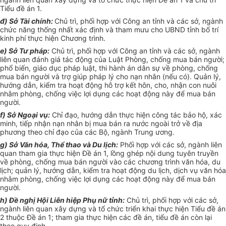
Tiểu đề án 1.
đ) Sở Tài chính:
Chủ trì, phối hợp với Công an tỉnh và các sở, ngành
chức năng thống nhất xác định và tham mưu cho UBND tỉnh bố
tr
í
kinh phí thực hiện Chương trình.
e)
Sở Tư pháp:
Chủ trì,
phối hợp
với Công an tỉnh và các sở, ngành
liên quan đánh giá tác động của Luật Phòng, chống mua bán người;
phổ biến, giáo dục pháp luật, thi hành án dân sự về phòng, chống
mua bán người và
tr
ợ giúp pháp lý cho nạn nhân (nếu có). Quản lý,
hướng dẫn, kiểm
tr
a hoạt động hỗ
tr
ợ k
ế
t hôn, cho, nhận con nuôi
nhằm phòng, chống việc lợi dụng các hoạt động này để mua bán
người.
f)
Sở Ngoại vụ:
Chỉ đạo, hướng dẫn thực hiện công tác bảo hộ, xác
minh, tiếp nhận nạn nhân bị mua bán ra nước ngoài trở về địa
phương theo chỉ đạo của các Bộ, ngành Trung ương.
g)
Sở Văn hóa, Thể thao và Du lịch:
Phối hợp với các sở, ngành liên
quan tham gia thực hiện Đề án 1, lồng ghép nội dung tuyên truyền
về phòng, chống mua bán người vào các chương trình văn hóa, du
lịch; qu
ả
n lý, hướng dẫn, kiểm
tr
a hoạt động du lịch, dịch vụ văn hóa
nhằm phòng, chống việc lợi dụng các hoạt động này để mua bán
người.
h)
Đ
ề
nghị Hội Liên hiệp Phụ nữ tỉnh:
Chủ trì, phối hợp với các sở,
ngành liên quan xây dựng và tổ chức triển khai thực hiện Tiểu đề án
2 thuộc
Đề án
1; tham gia thực hiện các đề án, tiểu đề án còn lại
theo quy định.