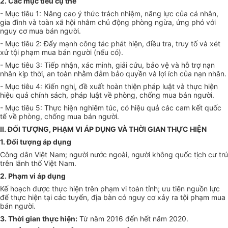
2.
Các mục tiêu cụ thể
-
Mục tiêu 1: Nâng cao ý thức trách nhiệm, năng lực của cá nhân,
gia đình và toàn xã hội nh
ằ
m chủ động phòng ngừa, ứng phó với
nguy cơ mua bán người.
-
Mục tiêu 2: Đẩy mạnh công tác phát hiện, điều
tr
a, truy tố và xét
xử tội phạm mua bán người (nếu có).
-
Mục tiêu 3: Tiếp nhận, xác minh, giải cứu, bảo vệ và hỗ trợ nạn
nhân kịp thời, an toàn nhằm đảm bảo quyền và lợi ích của nạn nhân.
-
Mục tiêu 4: Kiến nghị, đề xuất hoàn thiện pháp luật và thực hiện
hiệu quả chính sách, pháp luật về phòng, chống mua bán người.
-
Mục tiêu 5: Thực hiện nghiêm túc, có hiệu quả các cam kết quốc
t
ế
về phòng, chống mua bán người.
II. ĐỐI TƯỢNG, PHẠM VI ÁP DỤNG VÀ THỜI GIAN THỰC HIỆN
1.
Đối tượng áp dụng
Công dân Việt Nam; người nước ngoài, người không quốc tịch cư trú
trên lãnh thổ Việt Nam.
2.
Phạm v
i
áp dụng
Kế hoạch được thực hiện trên phạm vi toàn tỉnh; ưu tiên nguồn lực
để thực hiện tại các tuy
ế
n, địa bàn có nguy cơ xảy ra tội phạm mua
bán người.
3.
Thời gian thực hiện:
Từ năm 2016 đến hết năm 2020.