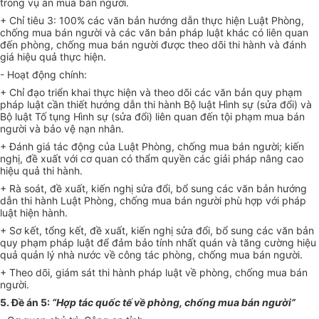
trong vụ án mua bán người.
+ Chỉ tiêu 3: 100% các văn bản hướng dẫn thực hiện Luật Phòng,
chống mua bán người và các văn bản pháp luật khác có liên quan
đến phòng, chống mua bán người được theo dõi thi hành và đánh
giá hiệu quả thực hiện.
-
Hoạt động chính:
+ Chỉ đạo triển khai thực hiện và theo dõi các văn bản quy phạm
pháp luật cần thiết hướng dẫn thi hành Bộ luật Hình sự (sửa đổi) và
Bộ luật Tố tụng Hình sự (sửa đổi) liên quan đến tội phạm mua bán
người và bảo vệ nạn nhân.
+ Đánh giá tác động của Luật Phòng, chống mua bán người; kiến
nghị, đề xuất với cơ quan có thẩm quyền các giải pháp nâng cao
hiệu quả thi hành.
+ Rà soát, đề xuất, kiến nghị sửa đổi, bổ sung các
văn
bản hướng
dẫn thi hành Luật Phòng, chống mua bán người
phù hợp
với pháp
luật hiện hành.
+ Sơ kết, tổng kết, đề xuất, kiến nghị sửa đổi, bổ sung các văn bản
quy phạm pháp luật để đảm bảo tính nhất quán và tăng cường hiệu
quả quản lý nhà nước về công tác phòng, chống mua bán người.
+ Theo dõi, giám sát thi hành pháp luật về phòng, chống mua bán
người.
5.
Đề án 5:
“Hợp tác quốc tế về phòng, chống mua bán người”