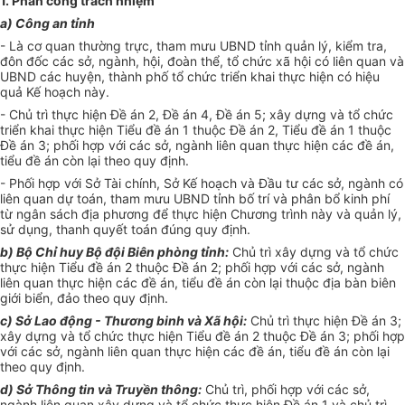
1.
Phân công trách nhiệm
a) Công an
tỉ
nh
-
Là cơ quan thường trực, tham mưu UBND tỉnh quản lý, kiểm tra,
đôn đốc các sở, ngành, hội, đoàn thể, tổ chức xã hội có liên quan và
UBND các huyện, thành phố tổ chức
tr
iển khai thực hiện có hiệu
quả Kế hoạch này.
-
Chủ
tr
ì thực hiện Đề án 2, Đề án 4, Đề án 5; xây dựng và tổ chức
triển khai thực hiện Tiểu đề án 1 thuộc Đề án 2, Tiểu đề án 1 thuộc
Đề án 3; phối hợp với các sở, ngành liên quan thực hiện các đề án,
tiểu đề án còn lại theo quy định.
-
Phối hợp
với Sở Tài chính, Sở Kế hoạch và Đầu tư các sở, ngành có
liên quan dự toán, tham mưu UBND tỉnh bố trí và phân bổ kinh phí
từ ngân sách địa phương để thực hiện Chương trình này và quản lý,
sử dụng, thanh quyết toán đúng quy định.
b)
Bộ Chỉ huy Bộ đ
ộ
i Biên phòng tỉnh:
Chủ
tr
ì xây dựng và tổ chức
thực hiện Tiểu đề án 2 thuộc Đề án 2;
phối hợp
với các sở
,
ngành
liên quan thực hiện các đề án, tiểu đề án còn lại thuộc địa bàn biên
giới biển, đảo theo quy định.
c)
Sở Lao động - Thương b
i
nh và Xã hội:
Chủ trì thực hiện
Đề án
3;
xây dựng và tổ chức thực hiện Tiểu đề án 2 thuộc
Đề án
3;
phối hợp
với các sở, ngành liên quan thực hiện các đề án, tiểu đề án còn lại
theo
quy định
.
d)
Sở Thông tin và Truyền thông:
Chủ trì, phối hợp với các sở,
ngành liên quan xây dựng và tổ chức thực hiện Đề án 1 và chủ trì