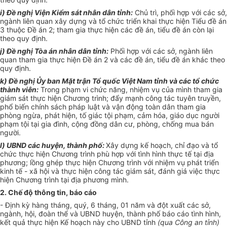
i)
Đề nghị Viện Kiểm sát nhân dân tỉnh:
Chủ trì,
phối hợp
với các sở,
ngành liên quan xây dựng và tổ chức triển khai thực hiện Tiểu đề án
3 thuộc
Đề án
2; tham gia thực hiện các đề án, tiểu đề án còn lại
theo quy định.
j) Đề nghị Tòa án nhân dân t
ỉ
nh:
Phối hợp với các sở, ngành liên
quan tham gia thực hiện
Đề án
2 và các đề án, tiểu đề án khác theo
quy định
.
k) Đề nghị
Ủy ban
Mặt trận Tổ quốc Việt Nam tỉnh và các
tổ chức
thành viên:
Trong phạm vi chức năng, nhiệm vụ của mình tham gia
giám sát thực hiện Chương trình; đẩy mạnh công tác tuyên truyền,
phổ biến chính sách pháp luật và vận động toàn dân tham gia
phòng ngừa, phát hiện, t
ố
giác tội phạm, cảm hóa, giáo dục người
phạm tội tại gia đình, cộng đồng dân cư, phòng, chống mua bán
người.
l
) UBND các huyện, thành phố:
Xây dựng kế hoạch, chỉ đạo và tổ
chức thực hiện Chương trình
phù hợp
với tình hình thực tế tại địa
phương; lồng ghép thực hiện Chương trình với nhiệm vụ phát triển
kinh tế - xã hội và thực hiện công tác giám sát, đánh giá việc thực
hiện Chương trình tại địa phương mình.
2.
Chế độ thông tin, báo cáo
-
Định kỳ hàng tháng, quý, 6 tháng, 01 năm và đột xuất các sở,
ngành, hội, đoàn thể và UBND huyện, thành phố báo cáo tình hình,
kết quả thực hiện Kế hoạch này cho UBND tỉnh
(qua Công an tỉnh)