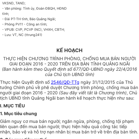
VKSND, TAND;
-
Văn phòng: Tỉnh ủy, Đoàn ĐBQH, HĐND
tỉnh;
-
Đài PT-TH tỉnh, Báo Quảng Ngãi;
-
Phòng PV11 - Công an tỉnh;
-
VPUB: CVP, PCVP (NC), VHXH, CBTH;
- Lưu: VT, NC (ttrung24
1
)
KẾ HOẠCH
THỰC HIỆN CHƯƠNG TRÌNH PHÒNG, CHỐNG MUA BÁN NGƯỜI
GIAI ĐOẠN 2016 - 2020 TRÊN ĐỊA BÀN TỈNH QUẢNG NGÃI
(Ban hành kèm theo Quyết định số
67
7
/
QĐ-UBND ngày
22/
4/2016
của Chủ tịch UBND t
ỉ
nh)
Thực hiện Quyết định số
2546/QĐ-TTg
ngày 31/12/2015 của Thủ
tướng Chính phủ về phê duyệt Chương trình phòng, chống mua bán
người giai đoạn 2016 - 2020
(Sau đây viết tắt là Chương trình)
, Chủ
tịch UBND tỉnh Quảng Ngãi ban hành kế hoạch thực hiện như sau:
I. MỤC TIÊU
1.
Mục tiêu chung
Giảm nguy cơ mua bán người; ngăn ngừa, phòng, chống tội phạm
liên quan đến mua bán người; thực hiện hiệu quả công tác tiếp
nhận, bảo vệ và hỗ
tr
ợ nạn nhân bị mua bán trở về trên địa bàn tỉnh.