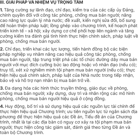
III. GIẢI PHÁP VÀ NHIỆM VỤ TRỌNG TÂM
1.
Tăng cường sự lãnh đạo, chỉ đạo, kiểm tra của các cấp
ủy
Đảng,
chính quyền đối với công tác phòng, chống mua bán người; nâng
cao năng lực quản lý nhà nước; đề xuất, kiến nghị sửa đổi, bổ sung
để hoàn thiện pháp luật; lồng ghép vào chương trình, kế hoạch phát
triển kinh tế - xã hội; xây dựng cơ chế phối hợp liên ngành và tăn
g
cường kiểm tra đánh giá tình hình thực hiện chính sách, pháp luật về
phòng, chống mua bán người.
2.
Chỉ đạo, triển khai các lực lượng, tiến hành đồng bộ các biện
pháp nghiệp vụ nhằm nâng cao hiệu quả công tác phòng, chống
mua bán người, tập trung triệt phá các tổ chức đường dây mua bán
người với mục đích cưỡng bức lao động hoặc vô nhân đạo (nếu có);
truy tố, xét xử nghiêm minh tội phạm mua bán người (nếu có); thực
hiện hiệu quả chính sách, pháp luật của Nhà nước trong tiếp nhận,
bảo vệ và
hỗ trợ
nạn nhân bị mua bán trở về.
3.
Đa dạng hóa các hình thức truyền thông, giáo dục về phòng,
chống mua bán người; xây dựng, duy
tr
ì và nhân rộng các mô hình
phòng, chống mua bán người hiệu quả ở cộng đồng.
4.
Huy động, bố trí và sử dụng hiệu quả các nguồn lực tài chính để
thực hiện hiệu quả Chương trình; ưu tiên nguồn lực từ ngân sách địa
phương để thực hiện hiệu quả các
Đề án
, Tiểu đề án của Chương
trình, nhất là tại các địa bàn có nguy cơ xảy ra tội phạm mua bán
người; thực hiện công tác giám sát, đánh giá theo từng Đề án và
toàn bộ Chương trình.