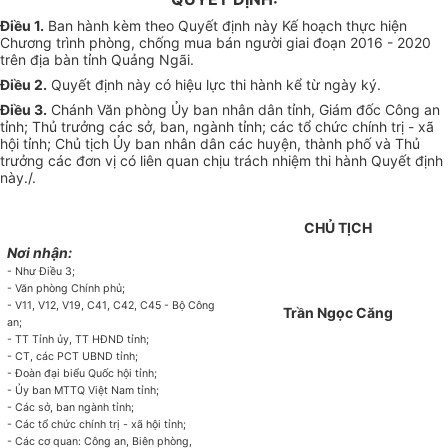
Điều 1.
Ban hành kèm theo Quyết định này Kế hoạch thực hiện
Chương trình phòng, chống mua bán người giai đoạn 2016 - 2020
trên địa bàn tỉnh Quảng Ngãi.
Điều 2.
Quyết định này có hiệu lực thi hành kể từ ngày ký.
Điều 3.
Chánh Văn phòng Ủy ban nhân dân tỉnh, Giám đốc Công an
tỉnh; Thủ trưởng các sở, ban, ngành tỉnh; các tổ chức chính trị - xã
hội tỉnh; Chủ tịch Ủy ban nhân dân các huyện, thành phố và Thủ
trưởng các đơn vị có liên quan chịu trách nhiệm thi hành Quyết định
này./.
CHỦ TỊCH
Nơi nhận:
- Như Điều 3;
-
Văn phòng Chính phủ;
-
V11, V12, V19, C41,
C42, C45 - Bộ Công
Trần Ngọc Căng
an;
- T
T T
ỉ
nh ủy, TT HĐND t
ỉ
nh;
- CT, các PC
T
UBND tỉnh;
-
Đoàn đại biểu Quốc hội tỉnh;
-
Ủy ban
MTTQ Việt Nam tỉnh;
-
Các sở, ban ngành
tỉ
nh;
-
Các tổ chức chính
tr
ị - xã hội tỉnh;
-
Các cơ quan: Công an, Biên phòng,