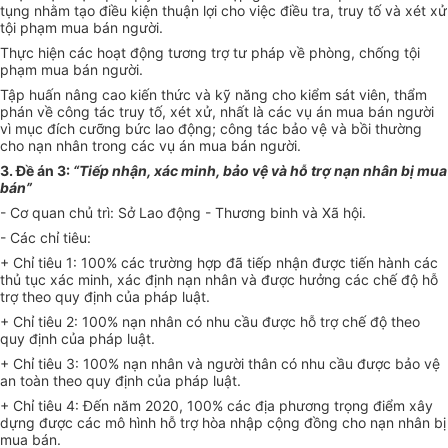
tụng nhằm tạo điều kiện thuận lợi cho việc điều tra, truy tố và xét xử
tội phạm mua bán người.
Thực hiện các hoạt động tương trợ tư pháp về phòng, chống tội
phạm mua bán người.
Tập huấn nâng cao kiến thức và kỹ năng cho kiểm sát viên, thẩm
phán về công tác truy tố, xét xử, nhất là các vụ án mua bán người
vì mục đích cưỡng bức lao động; công tác bảo vệ và bồi thường
cho nạn nhân trong các vụ án mua bán người.
3.
Đề án 3:
“Tiếp nhận, xác minh, bảo vệ và hỗ trợ nạn nh
â
n bị mua
bán”
-
Cơ quan chủ trì: Sở Lao động - Thương binh và Xã hội.
-
Các chỉ tiêu:
+ Chỉ tiêu 1: 100% các trường hợp đã tiếp nhận được tiến hành các
thủ tục xác minh, xác định nạn nhân và được hưởng các chế độ hỗ
trợ theo quy định của pháp luật.
+ Chỉ tiêu 2: 100% nạn nhân có nhu cầu được hỗ trợ chế độ theo
quy định của pháp luật.
+ Chỉ tiêu 3: 100% nạn nhân và người thân có nhu cầu được bảo vệ
an toàn theo quy định của pháp luật.
+ Chỉ tiêu 4: Đến năm 2020, 100% các địa phương trọng điểm xây
dựng được các mô hình hỗ trợ hòa nhập cộng đồng cho nạn nhân bị
mua bán.