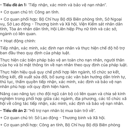
-
Tiểu đề án 1:
‘Tiếp nhận, xác minh và bảo vệ nạn nhân”.
+ Cơ quan chủ trì: Công an tỉnh.
+ Cơ quan phối hợp: Bộ Chỉ huy Bộ đội Biên phòng tỉnh, Sở Ngoại
vụ, Sở Lao động - Thương binh và Xã hội, Viện Kiểm sát nhân dân
tỉnh, Tòa án nhân dân tỉnh, Hội Liên hiệp Phụ nữ tỉnh và các sở,
ngành có liên quan.
+ Hoạt động chính:
Tiếp nhận, xác minh, xác định nạn nhân và thực hiện chế độ hỗ trợ
ban đầu theo quy định của pháp luật.
Thực hiện các biện pháp bảo vệ an toàn cho nạn nhân, người thân
của họ và bí mật thông tin về nạn nhân theo quy định của pháp luật.
Thực hiện hiệu quả quy chế phối hợp liên ngành, tổ chức sơ kết,
tổng kết, đề xuất sửa đổi, bổ sung các văn bản hướng dẫn trình tự,
thủ tục, thẩm quyền tiếp nhận, xác minh, xác định và bảo vệ nạn
nhân
phù hợp
với quy định hiện hành.
Nâng cao năng lực cho đội ngũ cán bộ có liên quan và chia sẻ kinh
nghiệm trong phối hợp giữa các ngành, địa phương, các tổ chức xã
hội về công tác tiếp nhận, xác minh, xác định và bảo vệ nạn nhân.
-
Tiểu đề án 2:
“Hỗ trợ nạn nhân bị mua bán trở về”.
+ Cơ quan chủ trì: Sở Lao động - Thương binh và Xã hội.
+ Cơ quan phối hợp: Công an tỉnh, Bộ Chỉ huy Bộ đội Biên phòng