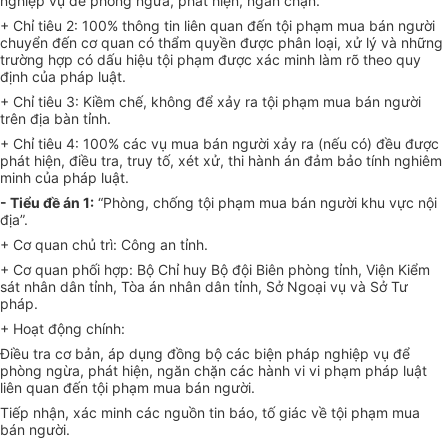
nghiệp vụ để phòng ngừa, phát hiện, ngăn chặn.
+ Chỉ tiêu 2: 100% thông tin liên quan đến tội phạm mua bán người
chuyển đến cơ quan có thẩm quyền được phân loại, xử lý và những
trường hợp có d
ấ
u hiệu tội phạm được xác minh làm rõ theo quy
định của pháp luật.
+ Chỉ tiêu 3: Kiềm chế, không để xảy ra tội phạm mua bán người
trên địa bàn tỉnh.
+ Chỉ tiêu 4: 100% các vụ mua bán người xảy ra (nếu có) đều được
phát hiện, đ
iề
u tra, truy t
ố
, xét xử, thi hành án đảm bảo tính nghiêm
minh của pháp luật.
-
Tiểu đề án 1:
“Phòng, chống tội phạm mua bán người khu vực nội
địa”.
+ Cơ quan chủ trì: Công an tỉnh.
+ Cơ quan phối hợp: Bộ Chỉ huy Bộ đội Biên phòng tỉnh, Viện Kiểm
sát nhân dân tỉnh, Tòa án nhân dân tỉnh, Sở Ngoại vụ và Sở Tư
pháp.
+ Hoạt động c
hí
nh:
Điều tra cơ bản, áp dụng đồng bộ các biện pháp nghiệp vụ để
phòng ngừa, phát hiện, ngăn chặn các hành vi vi phạm pháp luật
liên quan đến tội phạm mua bán người.
Tiếp nhận, xác minh các nguồn tin báo, tố giác về tội phạm mua
bán người.