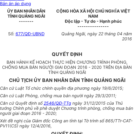
Bản án áp dụng
ỦY BAN NHÂN DÂN
CỘNG HÒA XÃ HỘI CHỦ NGHĨA VIỆT
TỈNH QUẢNG NGÃI
NAM
-------
Độc lập - Tự do - Hạnh phúc
---------------
Số:
677/QĐ-UBND
Quảng Ngãi, ngày 22 tháng 04 năm
2016
QUYẾT ĐỊNH
BAN HÀNH KẾ HOẠCH THỰC HIỆN CHƯƠNG TRÌNH PHÒNG,
CHỐNG MUA BÁN NGƯỜI GIAI ĐOẠN 2016 - 2020 TRÊN ĐỊA BÀN
TỈNH QUẢNG NGÃI
CHỦ TỊCH ỦY BAN NHÂN DÂN TỈNH QUẢNG NGÃI
Căn cứ Luật Tổ chức chính quyền địa phương ngày 19/6/2015;
Căn cứ Luật Phòng, chống mua bán người ngày 29/3/2011;
Căn cứ Quyết định số
2546/QĐ-TTg
ngày
31/12/2015 của Thủ
tướng
Chính phủ
về phê duyệt Chương trình phòng, chống mua bán
người giai đoạn 2016 - 2020;
Xét đề ngh
ị
của Giám đốc Công an tỉnh tại Tờ trình số 865/TTr-CAT-
PV
11
(CS) ngày 12/4/2016,
QUYẾT ĐỊNH: