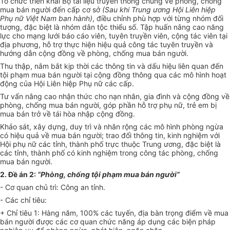
Tổ chức triển khai Bộ tài liệu truyền thông chung về phòng, chống
mua bán người đến cấp cơ sở
(Sau kh
i
Trung ương Hội Liên hiệp
Phụ nữ Việt Nam ban hành)
, điều chỉnh phù hợp với từng nhóm đối
tượng, đặc biệt là nhóm dân tộc thiểu số. Tập huấn nâng cao năng
lực cho mạng lưới báo cáo viên, tuyên truyền viên, cộng tác viên tại
địa phương, hỗ trợ thực hiện hiệu quả công tác tuyên truyền và
hướng dẫn cộng đồng về phòng, chống mua bán người.
Thu thập, nắm bắt kịp thời các thông tin và dấu hiệu liên quan đến
tội phạm mua bán người tại cộng đ
ồ
ng thông qua các mô hình hoạt
động của Hội Liên hiệp Phụ nữ các cấp.
Tư vấn nâng cao nhận thức cho nạn nhân, gia đình và cộng đồng về
phòng, chống mua bán người, góp phần hỗ trợ phụ nữ, trẻ em bị
mua bán trở về tái hòa nhập cộng đồng.
Khảo sát, xây dựng, duy trì và nhân rộng các mô hình phòng ngừa
có hiệu quả về mua bán người; trao đổi thông tin, kinh nghiệm với
Hội phụ nữ các tỉnh, thành phố trực thuộc Trung ương, đặc biệt là
các tỉnh, thành phố có kinh nghiệm trong công tác phòng, chống
mua bán ng
ườ
i.
2.
Đề án 2:
“Phòng, chống tội phạm mua bán người”
-
Cơ quan chủ trì: Công an tỉnh.
-
Các chỉ tiêu:
+ Chỉ tiêu 1: Hàng năm, 100% các tuyến, địa bàn
tr
ọng điểm về mua
bán người đ
ư
ợc các cơ quan chức năng áp dụng các biện pháp