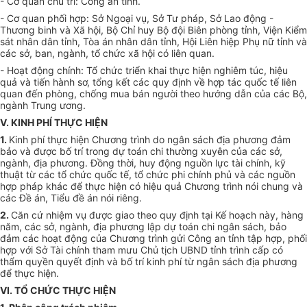
-
Cơ quan chủ trì: Công an tỉnh.
-
Cơ quan
phối hợp
: Sở Ngoại vụ, Sở Tư pháp, Sở Lao động -
Thương binh và Xã hội, Bộ Chỉ huy Bộ đội Biên phòng tỉnh, Viện Kiểm
sát nhân dân tỉnh, Tòa án nhân dân tỉnh, Hội Liên hiệp Phụ nữ tỉnh và
các sở, ban, ngành, tổ chức xã hội có liên quan.
-
Hoạt động chính: Tổ chức triển khai thực hiện nghiêm túc, hiệu
quả và tiến hành sơ, tổng kết các quy định về
hợp tác
quốc tế liên
quan đến phòng, ch
ố
ng mua bán người theo hướng d
ẫ
n của các Bộ,
ngành Trung ương.
V. KINH PHÍ THỰC HIỆN
1.
Kinh phí thực hiện Chương trình do ngân sách địa phương đảm
bảo và được bố trí trong dự toán chi thường xuyên của các sở,
ngành, địa phương. Đồng thời, huy động nguồn lực tài chính, kỹ
thuật từ các tổ chức quốc tế, tổ chức phi chính phủ và các nguồn
hợp pháp
khác để thực hiện có hiệu quả Chương trình nói chung và
các
Đề án
, Tiểu đề án nói riêng.
2.
Căn cứ nhiệm vụ được giao theo quy định tại Kế hoạch này, hàng
năm, các sở, ngành, địa phương lập dự toán chi ngân sách, bảo
đảm các hoạt động của Chương
tr
ình gửi Công an tỉnh tập hợp,
phối
hợp
với Sở Tài chính tham mưu Chủ tịch UBND tỉnh
trình
cấp có
thẩm quyền quyết định và bố trí kinh phí từ ngân sách địa phương
để thực hiện.
VI. TỔ CHỨC THỰC HIỆN