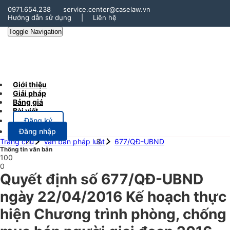
0971.654.238
service.center@caselaw.vn
Hướng dẫn sử dụng
|
Liên hệ
Toggle Navigation
Giới thiệu
Giải pháp
Bảng giá
Bài viết
Đăng ký
Đăng nhập
Trang chủ
Văn bản pháp luật
677/QĐ-UBND
Thông tin văn bản
100
0
Quyết định số 677/QĐ-UBND
ngày 22/04/2016 Kế hoạch thực
hiện Chương trình phòng, chống