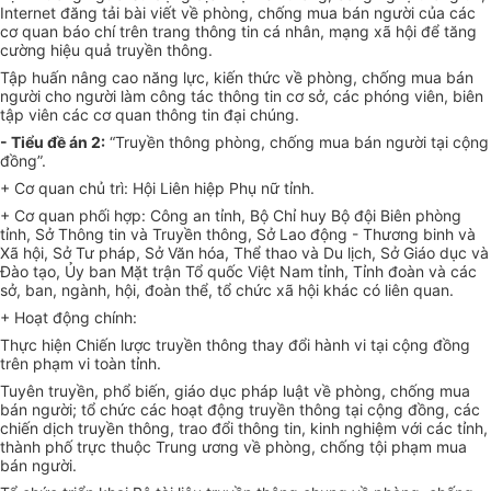
Internet đăng tải bài viết về phòng, chống mua bán người của các
cơ quan báo chí
tr
ên trang thông tin cá nhân, mạng xã hội để tăng
cường hiệu quả truyền thông.
Tập huấn nâng cao năng lực, kiến thức về phòng, chống mua bán
người cho người làm công tác thông tin cơ sở, các phóng viên, biên
tập viên các cơ quan thông tin đại chúng.
-
Tiểu đề án 2:
“Truyền thông phòng, chống mua bán người t
ạ
i c
ộ
ng
đồng”.
+ Cơ quan chủ trì: Hội Liên hiệp Phụ nữ tỉnh.
+ Cơ quan
phối hợp
: Công an tỉnh, Bộ Chỉ huy Bộ đội Biên phòng
tỉnh, Sở Thông tin và Truyền thông, Sở Lao động - Thương binh và
Xã hội, Sở Tư pháp, Sở V
ă
n hóa, Th
ể
thao và Du lịch, Sở Giáo dục và
Đào tạo,
Ủy ban
Mặt trận Tổ quốc Việt Nam tỉnh, Tỉnh đoàn và các
sở, ban, ngành, hội, đoàn thể, tổ chức xã hội khác có liên quan.
+ Hoạt động chính:
Thực hiện Chiến lược truyền thông thay đổi hành
v
i tại cộng đồng
trên phạm vi toàn tỉnh.
Tuyên truyền, phổ biến, giáo dục pháp luật về phòng, chống mua
bán người; tổ chức các hoạt động truyền thông tại cộng đồng, các
chiến dịch truyền thông, trao đổi thông tin, kinh nghiệm với các tỉnh,
thành phố trực thuộc Trung ương về phòng, chống tội phạm mua
bán người.