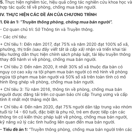
5.
Thực hiện nghiêm túc, hiệu quả công tác nghiên cứu khoa học và
hợp tác
quốc tế về phòng, chống mua bán người.
IV. THỰC HIỆN CÁC ĐỀ ÁN CỦA CHƯƠNG TRÌNH
1.
Đề án 1:
“Truyền thông phòng, chống mua bán người”.
-
Cơ quan chủ trì: Sở Thông tin và Truyền thông.
-
Các chỉ tiêu:
+ Chỉ tiêu 1: Đ
ế
n năm 2017, đạt 75% và năm 2020 đạt 100% số xã,
phường, thị trấn
(sau đây viết tắt là cấp xã)
nhận và triển khai tài
liệu hướng dẫn thực hiện chính sách pháp luật, tài liệu truyền thông
thay đổi hành vi về phòng, ch
ố
ng mua bán người.
+ Chỉ tiêu 2: Đến năm 2020, ít nhất 30% số xã thuộc địa bàn có
nguy cơ cao xảy ra tội phạm mua bán người có mô h
ì
nh về phòng
ngừa tội phạm mua bán người và 50% s
ố
xã trên toàn
tỉ
nh có mô
hình l
ồ
ng ghép
về
phòng, chống mua bán người.
+ Chỉ tiêu 3: Từ năm 2016, thông tin về phòng, chống mua bán
người được đăng tải trên cơ quan báo chí cấp Trung ương và cấp
tỉnh ít nhất một tháng một lần.
+ Chỉ tiêu 4: Đến năm 2020, đạt 75% người dân tập trung vào nhóm
tuổi từ 14 - 60 tuổi, đặc biệt là phụ nữ, trẻ em được tiếp cận các
thông tin có kiến thức pháp luật về phòng, chống mua bán người,
kỹ năng xử lý các tình huống liên quan đến mua bán người.
-
Tiểu đề án 1:
“Truyền thông phòng, chống mua bán người
tr
ên các