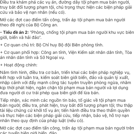
Điều tra khám phá các vụ án, đường dây tội phạm mua bán người,
truy bắt đối tượng phạm tội, chú trọng thực hiện các biện pháp giải
cứu và bảo vệ nạn nhân (nếu có).
Mở các đợt cao điểm tấn công, trấn áp tội phạm mua bán người
theo đề nghị của Bộ Công an.
-
Tiểu đề án 2:
“Phòng, chống tội phạm mua bán người khu vực biên
giới, biển và hải đảo”.
+ Cơ quan chủ trì: Bộ Chỉ huy Bộ đội Biên phòng tỉnh.
+ Cơ quan phối hợp: Công an tỉnh, Viện Kiểm sát nhân dân tỉnh, Tòa
án nhân dân tỉnh và Sở Ngoại vụ.
+ Hoạt động chính:
Nắm tình hình, điều tra cơ bản, triển khai các biện pháp nghiệp vụ,
kết hợp với tuần
tr
a, kiểm soát biên giới biển, đảo và quản lý xuất,
nhập cảnh với đẩy m
ạ
nh công tác tuyên truyền phòng ngừa, nhằm
kịp thời phát hiện, ngăn chặn tội phạm mua bán người và lợi dụng
đưa người di cư trái phép qua biên giới để lừa bán.
Tiếp nhận, xác minh các nguồn tin báo, tố giác về tội phạm mua
bán người; điều tra, phát hiện, truy bắt đối tượng phạm tội; thu thập
tài liệu chứng cứ khởi tố vụ án; tiến hành điều tra theo thẩm quyền
và thực hiện các biện pháp giải cứu, tiếp nhận, bảo vệ, hỗ trợ nạn
nhân theo quy định của pháp luật (nếu có).
Mở các đợt cao điểm tấn công, trấn áp tội phạm mua bán người trên
các tuyến biên gi
ớ
i biển, đảo.