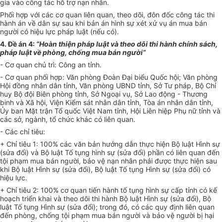
gia vào công tác hỗ trợ nạn nhân.
Phối hợp với các cơ quan liên quan, theo dõi, đôn đốc công tác thi
hành án về dân sự sau khi bản án hình sự xét xử vụ án mua bán
người có hiệu lực pháp luật (nếu có).
4.
Đề án 4:
“Hoàn thiện pháp luật và theo dõi th
i
hành chính sách,
pháp luật về phòng, chống mua bán người”
-
Cơ quan chủ trì: Công an tỉnh.
-
Cơ quan phối hợp: Văn phòng Đoàn Đại biểu Quốc hội; Văn phòng
Hội đồng nhân dân tỉnh, Văn phòng UBND tỉnh, Sở Tư pháp, Bộ Chỉ
huy Bộ đội Biên phòng tỉnh, Sở Ngoại vụ, Sở Lao động - Thương
binh và Xã hội, Viện Kiểm sát nhân dân tỉnh, Tòa án nhân dân tỉnh,
Ủy ban
Mặt trận Tổ quốc Việt Nam tỉnh, Hội Liên hiệp Phụ nữ tỉnh và
các sở, ngành, tổ chức khác có liên quan.
-
Các chỉ tiêu:
+ Chỉ tiêu 1: 100% các văn bản hướng dẫn thực hiện Bộ luật Hình sự
(sửa đổi) và Bộ luật Tố tụng h
ì
nh sự (sửa đổi) phần có liên quan đến
tội phạm mua bán người, bảo vệ nạn nhân phải được thực hiện sau
khi Bộ luật H
ì
nh sự (sửa đổi), Bộ luật Tố tụng Hình sự (sửa đ
ổ
i) có
hiệu lực.
+ Chỉ tiêu 2: 100% cơ quan tiến hành tố tụng hình sự cấp tỉnh có kế
hoạch triển khai và theo dõi thi hành Bộ luật Hình sự (sửa đổi), Bộ
luật Tố tụng Hình sự (sửa đổi); trong đó, có các quy định liên quan
đến phòng, chống tội phạm mua bán người và bảo vệ người bị hại