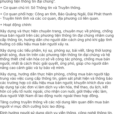
phương tiện thông tin đại chúng”.
+ Cơ quan chủ trì: Sở Thông tin và Truyền thông.
+ Cơ quan phối hợp: Công an tỉnh, Báo Quảng Ngãi, Đài Phát thanh
- Truyền hình tỉnh và các cơ quan, địa phương có liên quan.
+ Hoạt động chính:
Xây dựng và thực hiện chuyên trang, chuyên mục về phòng, chống
mua bán người trên các phương tiện thông tin đại chúng nh
ằm
cun
g
cấp
thông tin, hướng dẫn cho người dân cách ứng phó khi gặp tình
huống có dấu hiệu mua bán người xảy ra.
Xây dựng các tiểu phẩm, ký sự, phóng sự, bài viết, tăng thời lượng
phát sóng, đưa tin trên các phương tiện thông tin đại chúng và hệ
thống thiết chế văn hóa cơ sở về công tác phòng, chống mua bán
người, nhất là cách thức giải quyết, ứng phó, giúp cho người dân
nâng cao cảnh giác và tự bảo vệ mình.
Xây dựng, hướng dẫn thực hiện phòng, chống mua bán người tập
trung vào việc cung cấp thông tin, giám sát phát hiện và thông báo
các trường hợp có dấu hiệu mua bán người; khuyến khích đưa vào
áp dụng tại các đơn vị làm dịch vụ văn hóa, thể thao, du lịch, kết
hôn có yếu tố nước ngoài, cho nhận con nuôi, giới thiệu việc làm,
đưa người Việt Nam đi lao động nước ngoài theo hợp đồng.
Tăng cường truyền thông về các nội dung liên quan đến mua bán
người vì mục đích cưỡng bức lao động.
Định hướng người sử dụng dịch vụ viễn thông, công ng
hệ thông tin
,