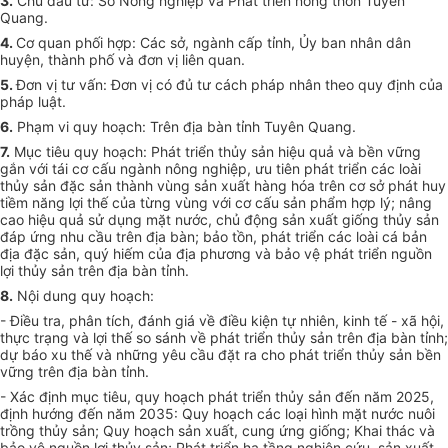
3.
Chủ đầu tư: Sở Nông nghiệp và Phát triển nông thôn Tuyên
Quang.
4
.
Cơ quan phối hợp:
Các sở, ngành cấp tỉnh, Ủy ban nhân dân
huyện, thành phố và đơn vị liên quan.
5.
Đơn vị tư vấn: Đơn vị có đủ tư cách pháp nhân theo quy định của
pháp luật.
6
.
Phạm vi quy hoạch: Trên địa bàn tỉnh Tuyên Quang.
7.
Mục tiêu quy hoạch: Phát triển thủy sản hiệu quả và bền vững
gắn với tái cơ cấu ngành nông nghiệp, ưu tiên phát triển các loài
thủy sản đặc sản thành vùng sản xuất hàng hóa trên cơ sở phát huy
tiềm năng lợi thế của từng vùng với cơ cấu sản phẩm hợp lý; nâng
cao hiệu quả sử dụng mặt nước, chủ động sản xuất giống thủy sản
đáp ứng nhu cầu trên địa bàn; bảo tồn, phát triển các loài cá bản
địa đặc sản, quý hiếm của địa phương và bảo vệ phát triển nguồn
lợi thủy sản trên địa bàn tỉnh.
8
.
Nội dung quy hoạch:
- Điều tra, phân tích, đánh giá về điều kiện tự nhiên, kinh tế - xã hội,
thực trạng và lợi thế so sánh về phát triển thủy sản trên địa bàn tỉnh;
dự báo xu thế và những yêu cầu đặt ra cho phát triển thủy sản bền
vững trên địa bàn tỉnh.
- Xác định mục tiêu, quy hoạch phát triển thủy sản đến năm 2025,
định hướng đến năm 2035: Quy hoạch các loại hình mặt nước nuôi
trồng thủy sản; Quy hoạch sản xuất, cung ứng giống; Khai thác và
bảo vệ nguồn lợi thủy sản; Phát triển hạ tầng nghiên cứu, sản xuất,