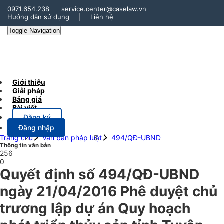
0971.654.238
service.center@caselaw.vn
Hướng dẫn sử dụng
|
Liên hệ
Toggle Navigation
Giới thiệu
Giải pháp
Bảng giá
Bài viết
Đăng ký
Đăng nhập
Trang chủ
Văn bản pháp luật
494/QĐ-UBND
Thông tin văn bản
256
0
Quyết định số 494/QĐ-UBND
ngày 21/04/2016 Phê duyệt chủ
trương lập dự án Quy hoạch