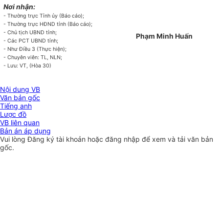
Nơi nhận:
- Thường trực Tỉnh ủy
(
Báo
cáo);
- Thường trực HĐND tỉnh
(
Báo
cáo);
- Chủ tịch UBND tỉnh;
Phạm Minh Huấn
- Các PCT UBND tỉnh;
- Như Điều 3 (Thực hiện);
- Chuyên viên: TL, NLN;
- Lưu: VT, (Hòa 30)
Nội dung VB
Văn bản gốc
Tiếng anh
Lược đồ
VB liên quan
Bản án áp dụng
Vui lòng
Đăng ký
tài khoản hoặc
đăng nhập
để xem và tải văn bản
gốc.