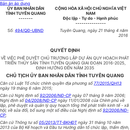
Bản án áp dụng
ỦY BAN NHÂN DÂN
CỘNG HÒA XÃ HỘI CHỦ NGHĨA VIỆT
TỈNH TUYÊN QUANG
NAM
-------
Độc lập - Tự do - Hạnh phúc
---------------
Số:
494/QĐ-UBND
Tuyên Quang, ngày 21 tháng 4 năm
2016
QUYẾT ĐỊNH
VỀ VIỆC PHÊ DUYỆT CHỦ TRƯƠNG LẬP DỰ ÁN QUY HOẠCH PHÁT
TRIỂN THỦY SẢN TỈNH TUYÊN QUANG GIAI ĐOẠN 2016-2025,
ĐỊNH HƯỚNG ĐẾN NĂM 2035
CHỦ TỊCH ỦY BAN NHÂN DÂN TỈNH TUYÊN QUANG
Căn cứ Luật Tổ chức chính quyền địa phương số
77/2015/QH13
ngày 19 tháng 6 năm 2015;
Căn cứ Nghị định số
92/2006/NĐ-CP
ngày 07 tháng 9 năm 2006;
Nghị định số
04/2008/NĐ-CP
ngày 11/01/2008 của Chính phủ về
lập, phê duyệt và quản lý quy hoạch tổng thể phát triển kinh tế - xã
hội; về sửa đổi, bổ sung một số điều của Nghị định số
92/2006/NĐ-
CP
;
Căn cứ Thông tư số
05/2013/TT-BKHĐT
ngày 31 tháng 10 năm
2013 của Bộ Kế hoạch và Đầu tư Hướng dẫn tổ chức lập, thẩm định,