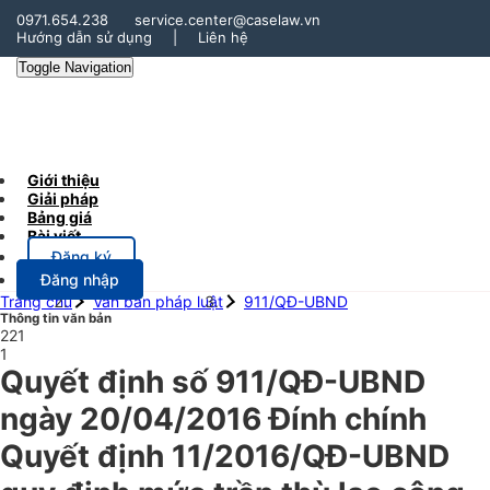
0971.654.238
service.center@caselaw.vn
Hướng dẫn sử dụng
|
Liên hệ
Toggle Navigation
Giới thiệu
Giải pháp
Bảng giá
Bài viết
Đăng ký
Đăng nhập
Trang chủ
Văn bản pháp luật
911/QĐ-UBND
Thông tin văn bản
221
1
Quyết định số 911/QĐ-UBND
ngày 20/04/2016 Đính chính
Quyết định 11/2016/QĐ-UBND