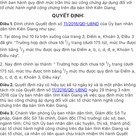
tỉnh ban hành quy định mức trần thù lao công chứng áp dụng đối với
tổ chức hành nghề công chứng trên địa bàn tỉnh Kiên Giang,
QUYẾT ĐỊNH:
Điều 1.
Đính chính Quyết định số
11/2016/QĐ-UBND
của Ủy ban nhân
dân tỉnh Kiên Giang như sau:
1. Tại dòng thứ 10 từ trên xuống của trang 3, Điểm e, Khoản 3, Điều 3
1
đã ghi: “Trường hợp dịch chưa tới
/
trang (dưới 175 từ), mức thu được
2
1
tính bằng
/
mức thu được quy định tại Điểm a, b, c, d, đ, e, Khoản 1,
2
Điều này”.
1
2. Nay đính chính lại thành: “ Trường hợp dịch chưa tới
/
trang (dưới
2
1
175 từ), mức thu được tính bằng
/
mức thu được quy định tại Điểm a,
2
b, c, d, đ, e, Khoản 3, Điều này”.
Điều 2.
Quyết định này có hiệu lực kể từ ngày ký và là một phần không
tách rời của Quyết định số
11/2016/QĐ-UBND
ngày 29 tháng 3 năm
2016 của Ủy ban nhân dân tỉnh Kiên Giang về việc quy định mức trần
thù lao công chứng áp dụng đối với các tổ chức hành nghề công
chứng trên địa bàn tỉnh Kiên Giang.
Điểu 3.
Chánh Văn phòng Ủy ban nhân dân tỉnh, Giám đốc Sở Tư
pháp, Giám đốc Sở Tài chính, Giám đốc (Thủ trưởng) các sở, ban,
ngành tỉnh; Chủ tịch Ủy ban nhân dân các huyện, thị xã, thành phố;
các tổ chức hành nghề công chứng trên địa bàn tỉnh Kiên Giang và
các tổ chức, cá nhân có liên quan chịu trách nhiệm thi hành Quyết