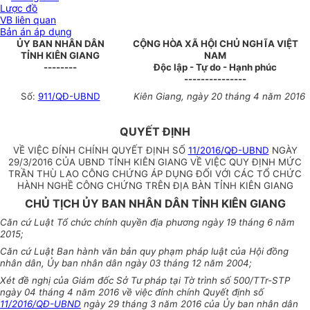
Lược đồ
VB liên quan
Bản án áp dụng
ỦY BAN NHÂN DÂN
CỘNG HÒA XÃ HỘI CHỦ NGHĨA VIỆT
TỈNH KIÊN GIANG
NAM
--------
Độc lập - Tự do - Hạnh phúc
---------------
Số:
911/QĐ-UBND
Kiên Giang, ngày 20 tháng 4 năm 2016
QUYẾT ĐỊNH
VỀ VIỆC ĐÍNH CHÍNH QUYẾT ĐỊNH SỐ
11/2016/QĐ-UBND
NGÀY
29/3/2016 CỦA UBND TỈNH KIÊN GIANG VỀ VIỆC QUY ĐỊNH MỨC
TRẦN THÙ LAO CÔNG CHỨNG ÁP DỤNG ĐỐI VỚI CÁC TỔ CHỨC
HÀNH NGHỀ CÔNG CHỨNG TRÊN ĐỊA BÀN TỈNH KIÊN GIANG
CHỦ TỊCH ỦY BAN NHÂN DÂN TỈNH KIÊN GIANG
Căn cứ Luật Tổ chức chính quyền địa phương ngày 19 tháng 6 năm
2015;
Căn cứ Luật Ban hành văn bản quy phạm pháp luật của Hội đồng
nhân dân, Ủy ban nhân dân ngày 03 tháng 12 năm 2004;
Xét đề nghị của Giám đốc Sở Tư pháp tại Tờ trình số 500/TTr-STP
ngày 04 tháng 4 năm 2016 về việc đính chính Quyết định số
11/2016/QĐ-UBND
ngày 29 tháng 3 năm 2016 của Ủy ban nhân dân