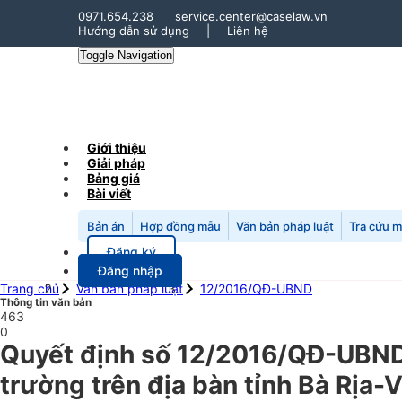
0971.654.238
service.center@caselaw.vn
Hướng dẫn sử dụng
|
Liên hệ
Toggle Navigation
Giới thiệu
Giải pháp
Bảng giá
Bài viết
Bản án
Hợp đồng mẫu
Văn bản pháp luật
Tra cứu 
Đăng ký
Đăng nhập
Trang chủ
Văn bản pháp luật
12/2016/QĐ-UBND
Thông tin văn bản
463
0
Quyết định số 12/2016/QĐ-UBND 
trường trên địa bàn tỉnh Bà Rịa-