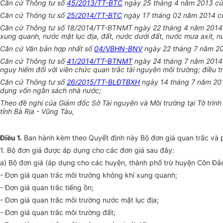
Căn cứ Thông tư số
45/2013/TT-BTC
ngày 25 tháng 4 năm 2013 của 
Căn cứ Thông tư s
ố
25/2014/TT-BTC
ngày 17 tháng 02 năm 2014 của
Căn cứ Thông tư số 18/2014/TT-BTNMT ngày 22 tháng 4 năm 2014 của
xung quanh, nước mặt lục địa, đất, nước dưới đất, nước mưa axit, n
Căn cứ Văn bản hợp nhất số
04/VBHN-BNV
ngày 22 tháng 7 năm 201
Căn cứ Thông tư số
41/2014/TT-BTNMT
ngày 24 tháng 7 năm 2014 c
nguy hiểm đối với viên chức quan trắc tài nguyên môi trường; điều 
Căn cứ Thông tư số
26/2015/TT-BLĐTBXH
ngày 14 tháng 7 năm 2015
dụng vốn ngân sách nhà nước;
Theo đề nghị của Giám đốc Sở Tài nguyên và Môi trường tại Tờ trìn
tỉnh Bà Rịa - Vũng T
à
u,
Điều 1.
Ban hành kèm theo Quyết định này Bộ đơn giá quan trắc và ph
1. Bộ đơn giá được áp dụng cho các đơn giá sau đây:
a) Bộ đơn giá (áp dụng cho các huyện, thành phố trừ huyện Côn Đả
- Đơn giá quan trắc môi trường không khí xung quanh;
- Đơn giá quan trắc tiếng ồn;
- Đơn giá quan trắc môi trường nước mặt lục địa;
- Đơn giá quan trắc môi trường đất;