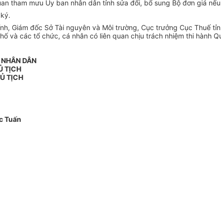
n quan tham mưu Ủy ban nhân dân tỉnh sửa đ
ổ
i, bổ sung Bộ đơn giá nếu
 ký.
nh, Giám đốc Sở Tài nguyên và Môi trường, Cục trưởng Cục Thuế tỉ
ố và các tổ chức, cá nhân có liên quan chịu trách nhiệm thi hành Qu
 NH
Â
N DÂN
Ủ TỊCH
Ủ TỊCH
c Tuấn