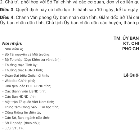
2. Chủ trì, phối hợp với Sở Tài chính và các cơ quan, đơn vị có liê
Điều 3.
Quyết định này có hiệu lực thi hành sau 10 ngày, kể từ ngày
Điều 4
.
Chánh Văn phòng Ủy ban nhân dân tỉnh, Giám đốc Sở Tài chí
Ủy ban nhân dân tỉnh, Chủ tịch Ủy ban nhân dân các huyện, thành ph
TM.
ỦY
BAN
Nơi nhận:
KT.
CH
PHÓ
CH
- Như điều 4;
- Bộ Tài nguyên và M
ô
i trường;
- Bộ Tư pháp (Cục Kiểm tra văn bản);
- Thường trực Tỉnh ủy;
- Thường trực HĐND tỉnh;
Lê Quố
- Đoàn Đại biểu Qu
ố
c hội tỉnh;
- Website Chính phủ;
- Ch
ủ
tịch, các PCT UBND tỉnh;
- Các thành viên UBND tỉnh;
- Các Ban HĐND tỉnh;
- Mặt trận Tổ quốc Việt Nam tỉnh;
- Trung tâm Công báo - Tin học t
ỉ
nh;
- Cổng thông tin điện tử;
- Các Sở, Ban, ngành cấp tỉnh;
- Sở Tư pháp (theo dõi);
- Lưu: VT, TH.