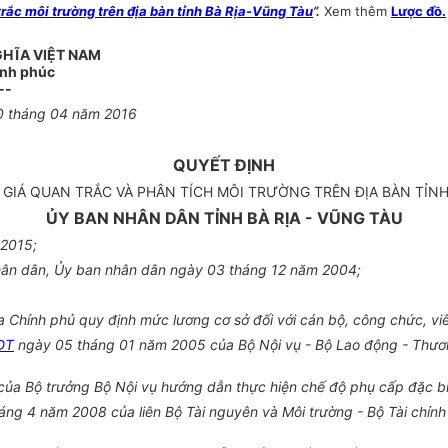
ắc môi trường trên địa bàn tỉnh Bà Rịa-Vũng Tàu
”.
Xem thêm
Lược đồ.
GHĨA VIỆT NAM
ạnh phúc
--
0
tháng
04
năm
2016
QUYẾT ĐỊNH
 GIÁ QUAN TR
Ắ
C VÀ PHÂN TÍCH MÔI TRƯ
Ờ
NG TRÊN Đ
Ị
A BÀN T
Ỉ
NH
ỦY BAN NHÂN DÂN TỈNH BÀ RỊA - VŨNG TÀU
 2015;
hân dân,
Ủ
y ban nhân dân ngày 03 tháng 12 năm 2004;
Chính phủ quy định mức lương cơ sở đối với cán bộ, công chức, viê
DT
ngày 05 tháng 01 năm 2005 của Bộ Nội vụ
-
Bộ Lao động - Thươn
a Bộ trưởng Bộ Nội vụ hướng dẫn thực hiện chế độ phụ cấp đặc bi
ng 4 năm 2008 của liên Bộ Tài nguyên và Môi trường - Bộ Tài chín