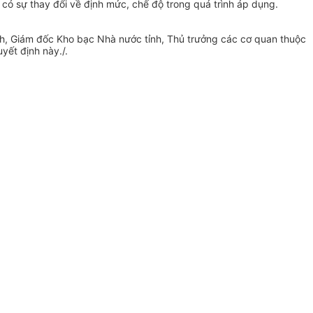
 có sự thay đ
ổ
i về định mức, chế độ trong quá trình áp dụng.
nh, Giám đốc Kho bạc Nhà nước tỉnh, Thủ trưởng các cơ quan thuộc
yết định này./.