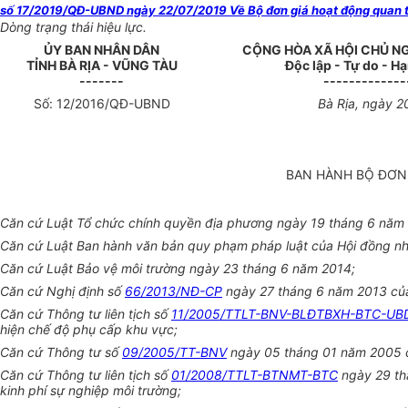
số 17/2019/QĐ-UBND ngày 22/07/2019 Về Bộ đơn giá hoạt động quan tr
Dòng trạng thái hiệu lực.
ỦY BAN NHÂN
DÂN
CỘNG HÒA XÃ HỘI CHỦ N
TỈNH BÀ RỊA - VŨNG TÀU
Độc lập - Tự do - H
-------
-------------
Số:
12
/201
6
/QĐ-UBND
Bà Rịa
, ngày
2
BAN HÀNH B
Ộ
Đ
Ơ
N
Căn cứ Luật Tổ chức chính quyền địa phương ngày 19 tháng 6 năm
Căn cứ Luật Ban hành văn bản quy phạm pháp luật của Hội đồng n
Căn cứ Luật Bảo vệ môi trường ngày 23 tháng 6 năm 2014;
Căn cứ Nghị định số
66/2013/NĐ-CP
ngày 27 tháng 6 năm 2013 của 
Căn cứ Thông tư liên tịch số
11/2005/TTLT-BNV-BLĐTBXH-BTC-UB
hiện chế độ phụ cấp khu vực;
Căn cứ Thông tư số
09/2005/TT-BNV
ngày 05 tháng 01 năm 2005 củ
Căn cứ Thông tư liên tịch số
01/2008/TTLT-BTNMT-BTC
ngày 29 thá
kinh phí sự nghiệp môi trường;