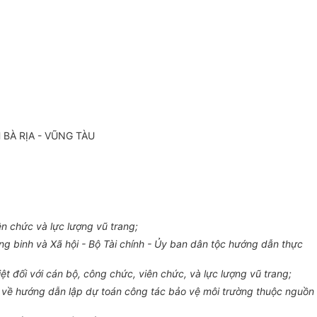
 BÀ R
Ị
A - VŨNG TÀU
n chức và lực lượng vũ trang;
g binh và Xã hội - Bộ Tài chính - Ủy ban dân tộc hướng dẫn thực
ệt đ
ố
i với cán bộ, công chức, viên chức, và lực lượng vũ trang;
h về hướng dẫn lập dự toán công tác bảo vệ môi trường thuộc nguồn