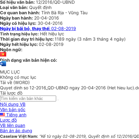
Số hiệu văn bản:
12/2016/QĐ-UBND
Loại văn bản:
Quyết định
Cơ quan ban hành:
Tỉnh Bà Rịa - Vũng Tàu
Ngày ban hành:
20-04-2016
Ngày có hiệu lực:
30-04-2016
Ngày bị bãi bỏ, thay thế:
02-08-2019
Hết hiệu lực
Tình trạng hiệu lực:
Thời gian duy trì hiệu lực:
1189 ngày
(
3 năm
3 tháng
4 ngày
)
Ngày hết hiệu lực:
02-08-2019
Ngôn ngữ:
Định dạng văn bản hiện có:
MỤC LỤC
Không có mục lục
Tải về (WORD)
Quyet dinh so 12-2016_QD-UBND ngay 20-04-2016 (Het hieu luc).d
Tải lược đồ
Nội dung VB
Văn bản gốc
Tiếng anh
Lược đồ
VB liên quan
Bản án áp dụng
Caselaw Việt Nam:
“Kể từ ngày 02-08-2019, Quyết định số 12/2016/QĐ-