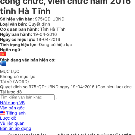
công chức, viên chức năm 2016
tỉnh Hà Tĩnh
Số hiệu văn bản:
975/QĐ-UBND
Loại văn bản:
Quyết định
Cơ quan ban hành:
Tỉnh Hà Tĩnh
Ngày ban hành:
19-04-2016
Ngày có hiệu lực:
19-04-2016
Đang có hiệu lực
Tình trạng hiệu lực:
Ngôn ngữ:
Định dạng văn bản hiện có:
MỤC LỤC
Không có mục lục
Tải về (WORD)
Quyet dinh so 975-QD-UBND ngay 19-04-2016 (Con hieu luc).doc
Tải lược đồ
Nội dung VB
Văn bản gốc
Tiếng anh
Lược đồ
VB liên quan
Bản án áp dụng