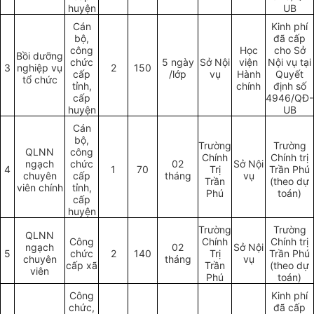
huyện
U
B
Cán
Kinh phí
bộ,
đã cấp
công
Học
cho Sở
Bồi dưỡng
chức
5 ngày
Sở Nội
viện
Nội vụ tại
3
nghiệp vụ
2
150
cấp
/lớp
vụ
Hành
Quyết
tổ chức
tỉnh,
chính
định số
cấp
4946/QĐ-
huyện
UB
C
á
n
bộ,
Trường
Trường
QLNN
công
Chính
Chính trị
ngạch
chức
02
Sở Nội
4
1
70
Trị
Tr
ầ
n Phú
chuyên
cấp
tháng
vụ
Trần
(theo dự
viên chính
tỉnh,
Phú
toán)
c
ấ
p
huyện
Trường
Trường
QLNN
Công
Chính
Chính trị
ngạch
02
Sở Nội
5
chức
2
140
Trị
Trần Phú
chuyên
tháng
vụ
cấp xã
Tr
ầ
n
(theo dự
viên
Phú
toán)
Công
Kinh phí
chức,
đã cấp