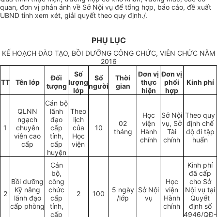
quan, đơn vị phản ánh về Sở Nội vụ để tổng hợp, báo cáo, đề xuất
UBND tỉnh xem xét, giải quyết theo quy định
./.
PHỤ LỤC
KẾ HOẠCH ĐÀO TẠO, BỒI DƯỠNG CÔNG CHỨC, VIÊN CHỨC NĂM
2016
Số
Đơn vị
Đơn vị
Đối
S
ố
Thời
TT
Tên l
ớ
p
l
ượ
ng
thực
ph
ố
i
Kinh phí
tượng
người
gia
n
lớp
hiện
hợp
Cán bộ
QLNN
lãnh
Theo
Học
Sở Nội
Theo quy
ngạch
đạo
lịch
02
viện
vụ, Sở
định chế
1
chuyên
cấp
của
10
tháng
Hành
Tài
độ đi tập
viên cao
tỉnh,
Học
chính
chính
huấn
cấp
cấp
viện
huyện
Cán
Kinh phí
bộ,
đã cấp
Bồi
dưỡ
ng
công
Học
cho Sở
Kỹ năng
chức
5 ngày
Sở Nội
viện
Nội vụ tại
2
2
100
lãnh đạo
cấp
/lớp
vụ
Hành
Quyết
cấp phòng
t
ỉ
nh,
chính
định số
cấp
4946/QĐ-