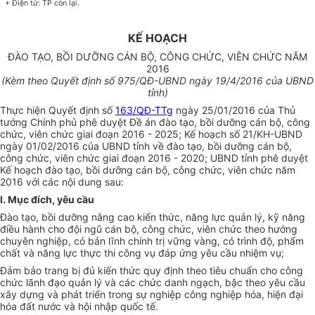
+ Điện tử: TP còn lại
.
KẾ HOẠCH
ĐÀO TẠO, BỒI DƯỠNG CÁN BỘ, CÔNG CHỨC, VIÊN CHỨC NĂM
2016
(Kèm theo Quy
ế
t định số
975
/QĐ-UBND ngày
19
/4/2016 của UBND
tỉnh)
Thực hiện Quyết định số
163/QĐ-TTg
ngày 25/01/2016 của Thủ
tướng Chín
h
phủ phê duyệt Đề án đào tạo, bồi dưỡng cán bộ, công
chức, viên chức giai đoạn 2016 - 2025; Kế hoạch số 21/KH-UBND
ngày 01/02/2016 của
U
BND t
ỉ
nh về đào tạo, bồi dưỡng cán bộ,
công chức, viên chức giai đoạn 2016 - 2020; UBND tỉnh phê duyệt
Kế hoạch đào tạo, bồi dưỡng cán bộ, công chức, viên chức năm
2016 với các nội dung sau:
I. Mục đích, yêu cầu
Đ
à
o tạo, bồi dưỡng nâng cao k
iế
n thức, năng lực
q
uả
n
lý, kỹ
n
ăng
điều hành cho đội ngũ cán bộ, công chức, viên chức theo hướng
chuyên nghiệp, có bản lĩnh chính trị vững vàng, có trình độ, phẩm
chất và năng lực thực thi công vụ đáp ứng yêu cầu nhiệm vụ;
Đảm bảo trang bị đủ kiến thức quy định t
h
eo tiêu chuẩn cho công
chức l
ã
nh đạo quản lý và các chức danh ngạch, bậc theo yêu cầu
xây dựng và phát triển trong sự nghiệp công nghiệp hóa, hiện đại
hóa đất nước và hội nhập quốc tế.