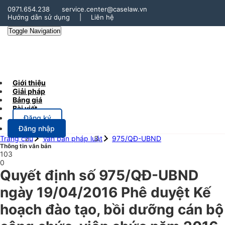
0971.654.238
service.center@caselaw.vn
Hướng dẫn sử dụng
|
Liên hệ
Toggle Navigation
Giới thiệu
Giải pháp
Bảng giá
Bài viết
Đăng ký
Đăng nhập
Trang chủ
Văn bản pháp luật
975/QĐ-UBND
Thông tin văn bản
103
0
Quyết định số 975/QĐ-UBND
ngày 19/04/2016 Phê duyệt Kế
hoạch đào tạo, bồi dưỡng cán bộ