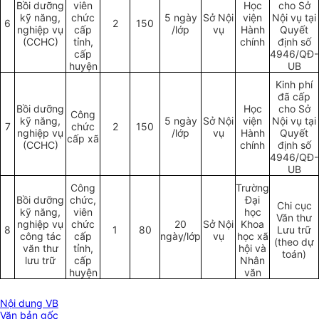
Bồi dưỡng
viên
Học
cho Sở
kỹ năng,
chức
5 ngày
Sở Nội
viện
Nội vụ tại
6
2
150
nghiệp vụ
cấp
/lớp
vụ
Hành
Quyết
(CCHC)
t
ỉ
nh,
chính
định số
cấp
4946/QĐ-
huyện
UB
Kinh phí
đ
ã
cấp
Bồi dưỡng
Học
cho Sở
Công
kỹ năng,
5 ngày
Sở Nội
viện
Nội vụ tại
7
chức
2
150
nghiệp vụ
/lớp
vụ
Hành
Quyết
cấp xã
(CCHC)
chính
định số
4946/QĐ-
UB
Công
Trường
Bồi dưỡng
chức,
Đại
Chi cục
kỹ năng,
viên
học
Văn
th
ư
nghiệp vụ
chức
20
Sở Nội
Khoa
8
1
80
Lưu trữ
công tác
cấp
ngày/lớp
vụ
học xã
(theo dự
văn thư
t
ỉ
nh,
hội và
toán)
lưu trữ
cấp
Nhân
huyện
văn
Nội dung VB
Văn bản gốc