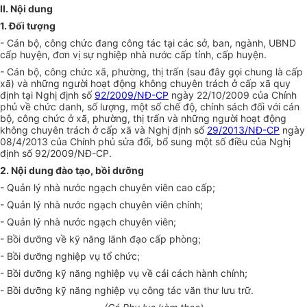
II
. N
ội
dung
1. Đối tượng
- Cán bộ, công chức đang công tác tại các sở, ban, ngành, UBND
cấp huyện, đơn vị sự nghiệp nhà nước cấp t
ỉ
nh, cấp huyện.
- Cán bộ, công chức xã, phường, thị trấn (sau đây gọi chung là cấp
xã) và những người hoạ
t
động
kh
ông chuyên trách ở c
ấp
x
ã
quy
đ
ịnh tại Nghị định số
92/2009/NĐ-CP
ngày 22/10/2009 của Chính
phủ về chức danh, s
ố
lượng, một số chế độ, chính sách đối v
ớ
i c
á
n
bộ, công chức ở xã, phường, thị trấn và những người hoạt động
không chuyên
tr
ách
ở
cấp xã và Nghị định số
29/2013/NĐ-CP
ngày
08/4/2013 của Chính phủ sửa đổi, bổ sung một số điều của Nghị
định số 92/20
0
9/NĐ-CP.
2. Nội dung đào tạo, bồi d
ưỡ
ng
- Quản lý nhà nước ngạch chuyên viên cao cấp;
- Quản lý nhà nước ngạch chuyên viên chính;
- Quản lý nhà nước ngạch chuyên viên;
- Bồi dưỡng về kỹ năng lãnh đạo cấp phòng;
-
B
ồi dưỡng nghiệp vụ tổ chức;
- Bồi
d
ưỡng kỹ năng nghiệp vụ về cải cách hành chính;
- Bồi
d
ư
ỡ
ng
k
ỹ năng nghiệp vụ công tác văn thư lưu trữ.