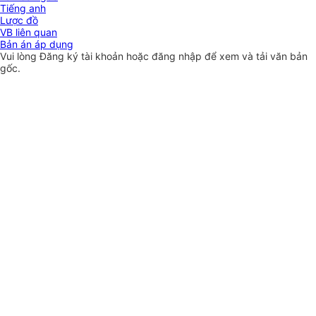
Tiếng anh
Lược đồ
VB liên quan
Bản án áp dụng
Vui lòng
Đăng ký
tài khoản hoặc
đăng nhập
để xem và tải văn bản
gốc.