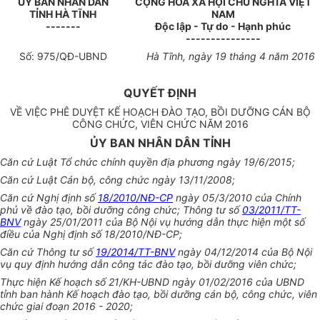
ỦY BAN NHÂN D
Â
N
CỘNG HÒA XÃ HỘI CHỦ NGHĨA VIỆT
T
Ỉ
NH
HÀ TĨNH
NAM
-------
Độc lập - Tự do - Hạnh phúc
---------------
Số:
975
/QĐ-UBND
Hà Tĩnh, ngày
19
tháng 4 năm 2016
QUYẾT ĐỊNH
VỀ VIỆC PHÊ DUYỆT KẾ HOẠCH ĐÀO TẠO, BỒI DƯỠNG CÁN BỘ
CÔNG CHỨC, VIÊN CHỨC NĂM 2016
ỦY BAN NHÂN DÂN TỈNH
Căn cứ Luật Tổ chức chính quyền địa phương ngày 19/6/2015;
Căn cứ Luật Cán bộ, công chức ngày 13/11/2008;
Căn cứ Nghị định số
18/2010/NĐ-CP
ngày 05/3/2010 của Chính
phủ về đào tạo, bồi dưỡng công chức; Thông tư số
03/2011/TT-
BNV
ngày 25/01/2011 của Bộ Nội vụ hướng dẫn thực hiện một số
điều của Nghị định số
1
8/2010/NĐ-CP;
Căn cứ Thông tư số
19/2014/TT-BNV
ngày 04/12/2014 của Bộ Nội
vụ quy định
h
ướng dẫn công tác đào tạo, bồi d
ưỡ
ng viên chức;
Thực hi
ệ
n Kế hoạch số 21/KH-UBND ngày 01/02/2016 của UBND
t
ỉ
nh ban hành K
ế
hoạch đào tạo, bồi dưỡng cán bộ, công chức, viên
chức giai đoạn 2016
-
2020;