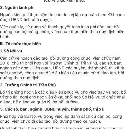
(C
ó
Phụ lục k
è
m theo)
3. Nguồn kinh phí
Nguồn kinh phí thực hiện do các đơn vị lập dự toán theo Kế hoạch
được UBND tỉnh phê duyệt.
Việc quản lý, sử dụng và thanh quyết toán kinh phí đào tạo, bồi
d
ưỡ
ng cán bộ, công chức, viên chức thực hiện theo quy định hiện
hành.
I
II. Tổ chức thực hiện
1. Sở Nội vụ
Căn cứ Kế hoạch đào tạo, bồi dưỡng công chức, viên chức năm
2016, chủ trì phối hợp với Trường Chính trị Trần Phú, các sở, ban,
ngành các đơn vị liên quan, UBND các huyện, thành phố, thị xã rà
soát cán bộ, công chức đủ điều kiện tiêu chuẩn cử đi đào tạo, bồi
dưỡng theo quy định.
2. Trường Chính trị Trần Phú
Bố trí phòng học và các điều kiện phục vụ cho việc dạy và học, bố
trí chỗ ăn, nghỉ cho học viên ở xa; phối hợp Sở Nội vụ tổ chức khai
giảng, bế giảng và quản lý lớp bồi dưỡng.
3. Các sở, ban, ngành, UBND huyện, thành phố, thị xã
Ph
ố
i hợp với Sở Nội vụ trong việc lập danh sách cử cán bộ, công
chức, viên chức đi đào tạo, bồi dưỡng theo kế hoạch.
Quá trình thực hiện, trường hợp có khó khăn, vướng mắc, các cơ