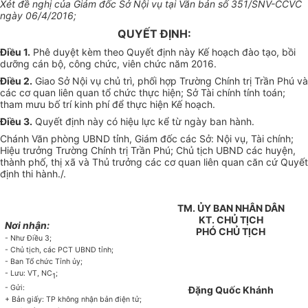
Xé
t đề nghị của Giám đốc Sở Nội vụ tại Văn bản số 351/SNV-CCVC
ngày 06/4/2016;
QUYẾT ĐỊNH:
Điều 1.
Phê duyệt kèm theo Quyết đ
ị
nh này Kế hoạch đào tạo, bồi
d
ưỡ
ng cán bộ, công chức, viên chức năm 2016.
Điều 2.
Giao Sở Nội vụ chủ trì, phối hợp Trường Ch
í
nh trị Trần Phú và
các cơ quan liên quan tổ chức thực hiện; Sở Tà
i
chính t
í
nh toán;
tham mưu
bố trí
k
inh ph
í
để thực hiện Kế hoạch
.
Điều 3.
Quyết định này có hiệu lực kể từ ngày ban hành.
Chánh Văn phòng UBND tỉnh, Giám đốc các Sở: Nội vụ, Tài ch
í
nh;
Hiệu trưởng Trường Chính trị Trần Ph
ú
; Chủ tịch UBND các huyện,
thành phố, thị xã và Thủ trưởng các cơ quan
li
ên quan căn cứ Quyết
định thi hành./.
TM. ỦY BAN NHÂN DÂN
KT. CHỦ TỊCH
Nơi nhận:
PHÓ CHỦ TỊCH
- Nh
ư
Điều 3;
- Chủ tịch, các PC
T
UBN
D
t
ỉ
nh;
- Ban T
ổ
chức Tỉnh ủy;
- Lưu: VT
,
NC
;
1
- Gửi:
Đặng Quốc Khánh
+ Bản giấy: TP không nhận bản điện tử;