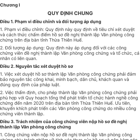
Chương I
QUY ĐỊNH CHUNG
Điều 1. Phạm vi điều chỉnh và đối tượng áp dụng
1. Phạm vi điều chỉnh: Quy định này quy định về tiêu chí xét duyệt
và cách
thức ch
ấ
m
đ
i
ể
m hồ sơ đề n
g
hị thành lập Văn phòn
g
công
chứng trên địa bàn t
ỉ
nh
Thừa Thiên Huế.
2. Đối tượng áp dụng: Quy định nà
y
áp dụn
g
đối với các công
ch
ứ
ng viên đề nghị thành lập Văn phòng công chứng và tổ chức, cá
nhân có liên quan.
Điều 2. Nguyên tắc xét duyệt hồ
sơ
1. Việc xét duyệt hồ sơ thành lập Văn phòng công ch
ứ
ng phải đảm
bảo nguyên tắc công khai, minh bạch, dân chủ, khách quan và
đúng quy định của pháp luật.
2. Việc thẩm định, cho phép thành lập Văn phòng công chứng phải
phù h
ợ
p với Quy hoạch tổng thể phát triển tổ chức hành nghề công
chứng đến năm 2020 trên địa bàn tỉnh Thừa Thiên Huế. Ưu tiên,
khuyến khích phát triển các Văn phòng côn
g
chứng do nhiều công
chứng viên thành lập.
Điều 3. Trách nhiệm của công chứng viên nộp hồ sơ đề nghị
thành lập Văn phòng công chứng
1. Công chứng viên nộp hồ sơ đề nghị thành lập Văn phòng công
chứng chịu trách nhiệm về tính xác thực của hồ sơ và nộp kèm các