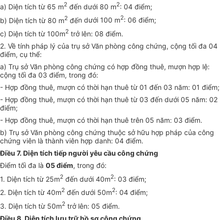
2
2
a) Diện tích từ 65 m
đến dưới 80 m
: 04 điểm;
2
2
b) Diện tích
t
ừ 80 m
đ
ế
n dưới 100 m
: 06 điểm;
2
c
) Diện tích từ 100m
tr
ở
lên: 08
đ
i
ể
m
.
2.
Về tính pháp lý của trụ sở Văn phòng công chứng, cộng tối đa 04
điểm, cụ thể:
a) Trụ sở Văn phòn
g
côn
g
chứn
g
có h
ợ
p đ
ồ
n
g
thuê, mượn hợp lệ:
cộng t
ố
i
đa 03 điểm, t
ron
g
đ
ó
:
- Hợp đồn
g
thuê, m
ư
ợn có thời hạn thuê từ 01 đến 03 năm: 01
đ
i
ể
m
;
- Hợp đồn
g
thuê, m
ư
ợn có thời hạn thuê từ
03
đến
dưới 05
năm: 0
2
đ
i
ể
m
;
- Hợp đồn
g
thuê, m
ư
ợn có thời hạn thuê t
rên 05
năm: 0
3 đ
i
ể
m.
b
) Trụ sở Văn phòng công chứn
g
thuộc sở hữu hợp pháp của công
chứng viên là thành viên h
ợ
p danh: 04 điểm.
Điều 7. Diện tích tiếp người yêu cầu công chứng
Điểm tối đa là
05 điểm
, trong đó:
2
2
1. Diện tích từ 25m
đến dư
ớ
i 40m
: 03
đ
i
ể
m;
2
2
2. Diện tích từ 40m
đến dưới 50m
: 04 điểm;
2
3. Diện tích từ 50m
trở lên: 05 điểm.
Điều 8. Diện tích lưu trữ hồ sơ công chứng