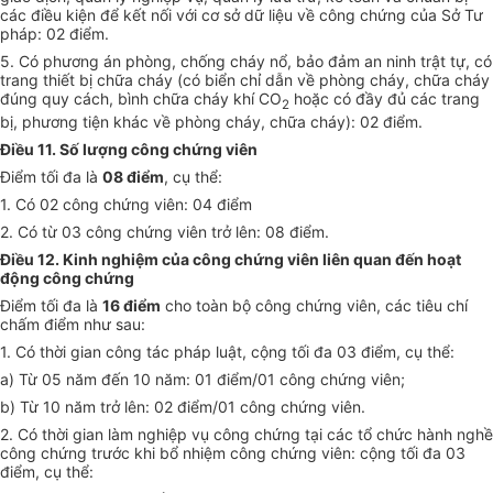
các điều kiện để kết nối với cơ sở dữ liệu về công chứng của Sở Tư
pháp: 02 điểm.
5. Có phương án phòng, chống cháy nổ, bảo đảm an ninh trật tự, có
trang thiết bị chữa cháy (có biển chỉ dẫn về phòng cháy, chữa cháy
đúng quy cách, bình chữa cháy khí CO
hoặc có đầy đủ các trang
2
bị, phương tiện khác về phòng cháy, chữa cháy): 02 điểm.
Điều 11. Số lượng công chứng viên
Điểm tối đa là
08 điểm
,
cụ th
ể
:
1. Có 02 côn
g
chứn
g
viên: 04 điểm
2. Có từ 03 công ch
ứ
n
g
viên trở lên: 08 điểm.
Điều 12. Kinh nghiệm của công chứng viên liên quan đến hoạt
động công chứng
Điểm tối đa là
16 điểm
cho toàn bộ công chứn
g
viên, các tiêu chí
chấm điểm như sau:
1. Có thời
gi
an công tác pháp luật, cộn
g
tối đa 03 điểm, cụ th
ể
:
a) Từ 05 năm đ
ế
n 10 năm: 01 điểm/01 công chứng viên;
b
) T
ừ 1
0 năm trở lên: 02 điểm/01 côn
g
chứng viên.
2. Có thời gian làm nghiệp vụ công chứng tại các t
ổ
chức hành n
g
h
ề
côn
g
chứng trước khi b
ổ
nhiệm công chứng viên: cộn
g
tối đa 03
điểm, cụ th
ể
: