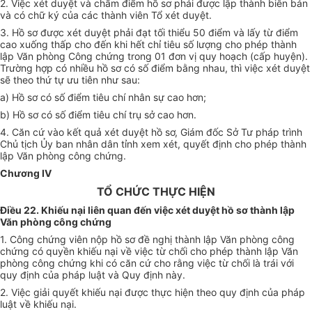
2. Việc xét duyệt và chấm điểm hồ sơ phải được lập thành biên bản
và có ch
ữ
ký của các th
à
nh viên T
ổ
xét duyệt.
3. Hồ sơ được xét duyệt phải
đ
ạt tối thi
ể
u 50 điểm và lấy từ đi
ể
m
cao xuống thấp cho đến khi hết chỉ tiêu số lượng cho phép thành
lập Văn phòng Công chứng trong 01 đơn vị quy hoạch (cấp huyện).
Trường hợp có nhi
ề
u hồ sơ có s
ố
điểm bằng nhau, thì việc xét duyệt
sẽ theo thứ tự ưu tiên như sau:
a) Hồ sơ có số điểm tiêu chí nhân sự cao hơn;
b) Hồ sơ có số điểm tiêu chí trụ sở cao h
ơ
n.
4. Căn cứ vào kết quả xét duyệt hồ sơ, Giám đốc Sở Tư pháp trình
Chủ tịch
Ủ
y ban nhân dân tỉnh xem xét, quyết định cho phép thành
lập Văn phòng công chứng.
Chương IV
TỔ CHỨC THỰC HIỆN
Điều 22. Khiếu nại liên quan đến việc xét duyệt hồ sơ thành lập
Văn phòng công chứng
1. Công chứng viên nộp hồ sơ
đề
nghị thành lập Văn phòng công
chứng có quyền khiếu nại về việc từ ch
ố
i cho phép thành lập Văn
phòng công chứng khi có căn cứ cho rằng việc từ chối là trái với
quy định của pháp luật và Quy định này.
2. Việc giải quyết khiếu nại được thực hiện theo quy định của pháp
luật về khiếu nại.