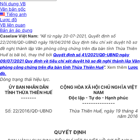
Nội dung VB
Văn bản gốc
Tiếng anh
Lược đồ
VB liên quan
Bản án áp dụng
Caselaw Việt Nam:
“Kể từ ngày 20-07-2021, Quyết định số
22/2016/QĐ-UBND ngày 19/04/2016 Quy định tiêu chí xét duyệt hồ sơ
đề nghị thành lập Văn phòng công chứng trên địa bàn tỉnh Thừa Thiên
Huế bị bãi bỏ, thay thế bởi
Quyết định số 41/2021/QĐ-UBND ngày
09/07/2021 Quy định về tiêu chí xét duyệt hồ sơ đề nghị thành lập Văn
phòng công chứng trên địa bàn tỉnh Thừa Thiên Huế
”.
Xem thêm
Lược
đồ.
Dòng trạng thái hiệu lực.
ỦY BAN NHÂN DÂN
CỘNG HÒA XÃ HỘI CHỦ NGHĨA VIỆT
TỈNH
THỪA THIÊN HUẾ
NAM
-------
Độc lập - Tự do - Hạnh phúc
---------------
Số:
22
/2016/QĐ-UBND
Thừa Thiên Huế, ngày
19
tháng 4
năm 2016
QUYẾT ĐỊNH