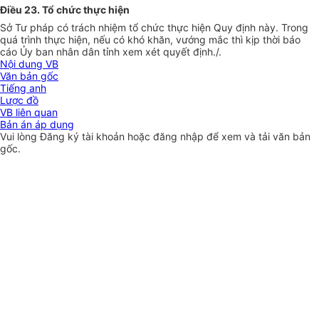
Điều 23. Tổ chức thực hiện
Sở Tư pháp có trách nhiệm tổ chức thực hiện Quy định này. Trong
quá trình thực hiện, nếu có khó khăn, vướng m
ắ
c thì kịp thời báo
cáo
Ủ
y ban nhân dân tỉnh xem xét quyết định./.
Nội dung VB
Văn bản gốc
Tiếng anh
Lược đồ
VB liên quan
Bản án áp dụng
Vui lòng
Đăng ký
tài khoản hoặc
đăng nhập
để xem và tải văn bản
gốc.