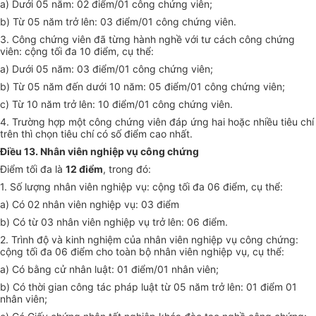
a) Dư
ớ
i 05 năm: 02 điểm/01 công chứng viên;
b)
Từ
05 năm trở lên: 03 điểm/01 công chứng viên.
3. Côn
g
chứng viên đã từng hành nghề với tư cách công chứn
g
viên: cộ
ng
t
ố
i
đ
a 10 đi
ể
m,
cụ
th
ể
:
a) Dưới 05 năm: 03 đi
ể
m/01 công chứng viên;
b) Từ 05 năm đến dưới 10 năm: 05
đ
i
ể
m/01 công chứng viên;
c) T
ừ
10 năm trở lên: 10 điểm/01 côn
g
chứn
g
vi
ê
n.
4. Trường hợp một công chứn
g
viên đáp ứng hai hoặc nhi
ề
u tiêu chí
trên thì
c
họn
t
iêu chí có s
ố
điểm cao nh
ấ
t.
Điều 13. Nhân viên nghiệp vụ công chứng
Điểm tối đa là
12 điểm
, trong đó:
1. Số lượng nhân viên nghiệp vụ: cộng tối đa 06 đi
ể
m, cụ th
ể
:
a) Có 02 nhân viên nghiệp vụ: 03 điểm
b) Có từ 03 nhân viên nghiệp vụ tr
ở
lên: 06 điểm.
2. Trình độ và kinh nghiệm của nhân vi
ê
n nghiệp
v
ụ côn
g
ch
ứ
n
g
:
c
ộng
t
ố
i
đ
a 06
điể
m cho toàn bộ nhân viên nghiệp vụ
,
cụ th
ể
:
a) Có b
ằng
cử nhân luật: 01 điểm/01 nhân viên;
b
) C
ó t
hời
gian
c
ô
n
g t
ác pháp luậ
t t
ừ 05 năm tr
ở
l
ê
n: 01 điểm
01
nh
â
n viên
;