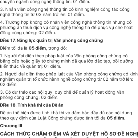
chuyên n
g
ành công nghệ thông tin: 01 đi
ểm
.
3. Nhân viên công nghệ thông tin có kinh nghiệm công tác công
nghệ thông tin từ 03 năm trở lên: 01 điểm.
4. Trường h
ợ
p không có nhân viên công nghệ thông tin nhưng có
phương án thuê dịch vụ công nghệ thông tin để phục vụ cho hoạt
động công chứng: 02 điểm.
Điều 17. Năng lực quản trị Văn phòng công chứng
Điểm tối đa là
05 điểm
, trong đó:
1. N
gư
ời đại diện theo pháp luật c
ủ
a V
ă
n phòn
g
côn
g
chứng c
ó
b
ằ
n
g
c
ấ
p hoặc
giấy t
ờ ch
ứ
n
g
minh đ
ã
qua l
ớ
p đ
à
o
t
ạo, b
ồ
i dư
ỡ
n
g
ki
ế
n thức v
ề
qu
ả
n trị:
01
đi
ể
m.
2. N
g
ười đại diện theo pháp luật c
ủ
a Văn p
hò
n
g
côn
g
ch
ứ
n
g có
kinh
nghiệm
quản
trị t
ổ
chức hành n
g
h
ề
côn
g
chứn
g
từ 02 năm trở lên:
02
đ
i
ểm.
3. C
ó
dự
t
h
ả
o các nội qu
y
, quy ch
ế để
qu
ản lý
hoạt
đ
ộn
g
V
ă
n
phòn
g
c
ông chứng
: 02 đi
ể
m.
Điều 18. Tính khả thi của Đề án
Đề án th
ể
hiện được tính khả thi và đảm bảo đầy đủ các nội dung
theo quy định của Luật Côn
g
chứn
g
được tính tối đa
05 điểm
.
Chương III
CÁCH THỨC CHẤM ĐIỂM VÀ XÉT DUYỆT HỒ SƠ ĐỀ NGHỊ