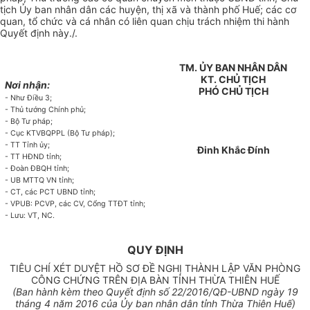
tịch Ủy ban nhân dân các huyện, thị xã và thành phố Huế; các cơ
quan, tổ chức và cá nhân có liên quan chịu trách nhiệm thi hành
Quyết định này./.
TM. ỦY BAN NHÂN DÂN
KT. CHỦ TỊCH
Nơi nhận:
PHÓ CHỦ TỊCH
- Như Điều 3;
- Th
ủ
t
ư
ớn
g
Chính ph
ủ
;
- Bộ Tư pháp;
- Cục KTVB
Q
PPL (Bộ Tư pháp);
- TT Tỉnh ủy;
Đinh Khắc Đính
- T
T
HĐND t
ỉ
nh;
- Đoàn ĐBQH t
ỉ
nh;
- UB MTT
Q
VN tỉnh;
- CT, các PCT UBND tỉnh;
- VPUB: PCVP, các
CV
,
C
ổng TTĐT tỉnh;
- Lưu: VT, NC.
QUY ĐỊNH
TIÊU CHÍ XÉT DUYỆT HỒ SƠ ĐỀ NGHỊ THÀNH LẬP VĂN PHÒNG
CÔNG CHỨNG TRÊN ĐỊA BÀN TỈNH THỪA THIÊN HUẾ
(Ban hành kèm theo
Qu
yết định
số 22
/2016/
Q
Đ
-
UBND
ngày 19
tháng
4 năm 2016 của
Ủ
y ban nhân d
â
n tỉnh Thừa Thiên Hu
ế
)