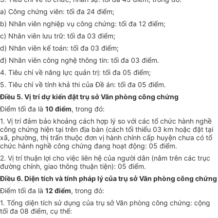
a) Côn
g
chứn
g
viên: tối đa 24 đ
iể
m;
b) Nhân viên nghiệp vụ công chứn
g: t
ố
i
đa 12 điểm;
c) Nhân viên lưu trữ: tối đa 03 điểm;
d) Nhân viên kế toán: tối đa 03 điểm;
đ) Nhân viên công nghệ thông tin: tối đa 03 đi
ể
m.
4. Tiêu chí về năng lực quản trị: tối đa 05 đi
ể
m;
5.
T
iêu chí về tính khả thi của Đề án: tối đa 05 điểm.
Điều 5. Vị trí dự kiến đặt trụ sở Văn phòng công chứng
Điểm tối
đ
a là
10 điểm
, trong đó:
1. Vị trí đảm bảo khoảng cách h
ợ
p lý so v
ớ
i các tổ chức hành nghề
công chứng hiện tại trên địa bàn (cách tối thiểu 03 km hoặc đặt tại
xã, phường, thị trấn thuộc đơn vị hành chính cấp huyện chưa có tổ
chức hành nghề côn
g
chứng đan
g
hoạt
đ
ộn
g
: 05
đ
i
ể
m.
2. Vị trí thuận l
ợ
i cho việc liên hệ của người dân (nằm trên các trục
đường chính,
g
iao thông thuận tiện): 05 điểm.
Điều 6. Diện tích và tính pháp lý của trụ sở Văn phòng công chứng
Đi
ể
m tối đa là
12 điểm
, trong đó:
1. T
ổng
diện tích sử dụng của trụ sở Văn phòng công chứng: cộng
t
ố
i
đ
a 08
đ
i
ể
m, cụ th
ể
: