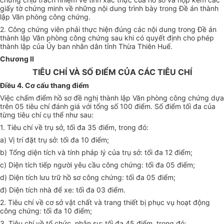
giấy tờ chứng minh về những nội dung trình bày trong Đề án thành
lập Văn phòng công chứng.
2. Công chứng viên phải thực hiện đúng các nội dung trong Đề án
thành lập Văn phòng công chứng sau khi có quyết định cho phép
thành lập của
Ủ
y ban nhân dân tỉnh Thừa Thiên Huế.
Chương II
TIÊU CHÍ VÀ SỐ ĐIỂM CỦA CÁC TIÊU CHÍ
Điều 4. Cơ cấu thang điểm
Việc chấm điểm hồ sơ đề nghị thành lập Văn phòng công chứng dựa
trên 05 tiêu chí đánh giá với tổng số 100 điểm. Số điểm tối đa của
từng tiêu chí cụ thể như sau:
1
.
T
iêu ch
í
về trụ
sở
, t
ố
i đa 35 điểm, trong đ
ó
:
a) V
ị
trí đặt trụ sở: tối đa 10 đi
ể
m;
b) T
ổ
n
g
diện tích và tính pháp lý của trụ s
ở
: tối đa 12 điểm;
c) Diện tích tiếp người
y
êu cầu côn
g
chứng: tối đa 05 đi
ể
m;
d
) Diện tích lưu trữ hồ sơ công chứng: tối đa 05 điểm;
đ) Diện tích nhà đ
ể
xe: tối đa 03 điểm.
2. Tiêu chí về cơ sở vật chất và trang thiết bị phục vụ hoạt độn
g
côn
g
chứn
g
: tối đa 10 đi
ể
m;
3. Tiêu chí về tổ chức, nhân sự: tối đa 45 đi
ể
m, tron
g
đó: