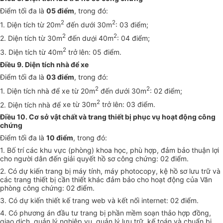
Điểm tối đa là
05 điểm
, trong đó:
2
2
1. Diện tích từ 20m
đến dư
ớ
i 30m
: 03 điểm;
2
2
2. Diện tích từ 30m
đến dư
ớ
i 40m
: 04 điểm;
2
3. Diện tích từ 40m
trở lên: 05 điểm.
Điều 9. Diện tích nhà để xe
Điểm tối đa là
03 điểm
, trong đó:
2
2
1. Diện tích nhà đ
ể
xe từ 20m
đ
ế
n dưới 30m
: 02
đ
i
ể
m;
2
2. Diện tích nhà đ
ể
xe từ 30m
trở lên: 03 điểm.
Điều 10. Cơ sở vật chất và trang thiết bị phục vụ hoạt động công
chứng
Điểm tối đa là
10 điểm
, trong đó:
1. B
ố
trí các khu vực (phòng) khoa học, phù hợp, đảm bảo thuận lợi
cho n
gư
ời dân
đ
ến giải quyết hồ sơ công chứng: 02 điểm.
2. Có dự kiến trang bị máy tính, máy photocopy, k
ệ
hồ
sơ
lưu trữ và
các trang thiết bị cần thiết khác đảm bảo cho hoạt động của Văn
phòng công chứng: 02 điểm.
3. Có dự kiến thiết k
ế
trang web và kết nối internet: 02 điểm.
4. C
ó
phư
ơ
n
g
án đ
ầ
u tư trang bị ph
ầ
n m
ềm
soạn th
ả
o h
ợ
p
đồng,
giao dịch, quản lý nghiệp vụ, quản lý lưu trữ, kế toán và chuẩn bị