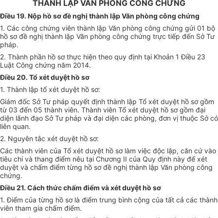
THÀNH LẬP VĂN PHÒNG CÔNG CHỨNG
Điều 19. Nộp hồ sơ đề nghị thành lập Văn phòng công chứng
1
. Các công chứn
g
viên thành lập Văn phòn
g
công chứn
g gửi
01 bộ
h
ồ
sơ đề
ngh
ị thành lập V
ă
n phòng công chứng trực tiếp đ
ế
n Sở Tư
pháp.
2. Thành phần hồ sơ thực hiện theo quy định tại Khoản 1 Điều 23
Luật Công chứn
g
năm 2014.
Điều 20. Tổ xét duyệt hồ
sơ
1. Thành lập t
ổ
xét duyệt hồ
sơ
:
Giám đốc Sở Tư pháp quyết định thành lập T
ổ
xét duyệt h
ồ
sơ g
ồ
m
từ 03 đến 05 thành viên. Thành viên Tổ xét duyệt hồ sơ gồm đại
diện lãnh đạo Sở Tư pháp và đại diện các phòng, đơn vị thuộc Sở có
liên quan.
2. Nguyên tắc xét duyệt hồ sơ:
Các thành viên của Tổ xét duyệt hồ sơ làm việc độc lập, căn cứ vào
tiêu chí và than
g đ
i
ể
m nêu tại Chương II của Qu
y
định này
để
x
é
t
duyệt và ch
ấ
m đi
ể
m từng hồ sơ
đề
n
g
hị thành lập Văn phòng côn
g
ch
ứ
n
g
.
Điều 21. Cách thức chấm điểm và xét duyệt hồ sơ
1. Điểm của từng hồ
sơ
là điểm trung bình cộng của tất cả các thành
vi
ê
n tham
g
ia chấm đi
ể
m.