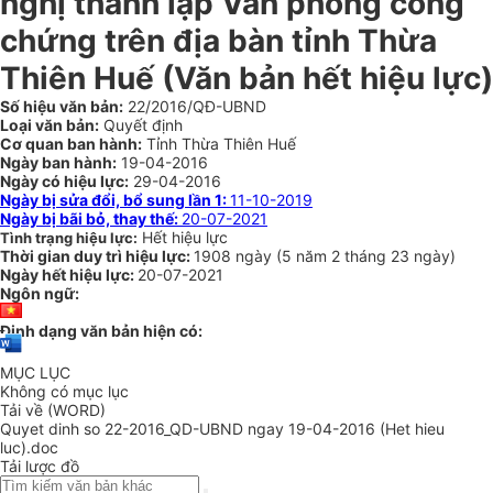
nghị thành lập Văn phòng công
chứng trên địa bàn tỉnh Thừa
Thiên Huế
(Văn bản hết hiệu lực)
Số hiệu văn bản:
22/2016/QĐ-UBND
Loại văn bản:
Quyết định
Cơ quan ban hành:
Tỉnh Thừa Thiên Huế
Ngày ban hành:
19-04-2016
Ngày có hiệu lực:
29-04-2016
Ngày bị sửa đổi, bổ sung lần 1:
11-10-2019
Ngày bị bãi bỏ, thay thế:
20-07-2021
Hết hiệu lực
Tình trạng hiệu lực:
Thời gian duy trì hiệu lực:
1908 ngày
(
5 năm
2 tháng
23 ngày
)
Ngày hết hiệu lực:
20-07-2021
Ngôn ngữ:
Định dạng văn bản hiện có:
MỤC LỤC
Không có mục lục
Tải về (WORD)
Quyet dinh so 22-2016_QD-UBND ngay 19-04-2016 (Het hieu
luc).doc
Tải lược đồ