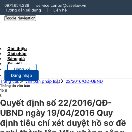
0971.654.238
service.center@caselaw.vn
Hướng dẫn sử dụng
|
Liên hệ
Toggle Navigation
Giới thiệu
Giải pháp
Bảng giá
Bài viết
Đăng ký
Đăng nhập
Trang chủ
Văn bản pháp luật
22/2016/QĐ-UBND
Thông tin văn bản
189
0
Quyết định số 22/2016/QĐ-
UBND ngày 19/04/2016 Quy
định tiêu chí xét duyệt hồ sơ đề