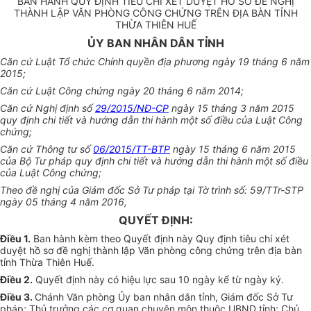
BAN HÀNH QUY ĐỊNH TIÊU CHÍ XÉT DUYỆT HỒ SƠ ĐỀ NGHỊ
THÀNH LẬP VĂN PHÒNG CÔNG CHỨNG TRÊN ĐỊA BÀN TỈNH
THỪA THIÊN HUẾ
ỦY BAN NHÂN DÂN TỈNH
Căn cứ Luật Tổ chức Chính quyền địa phương ngày 19 tháng 6 năm
2015;
Căn cứ Luật Công chứng ngày 20 tháng 6 năm 2014;
Căn cứ Nghị định số
29/2015/NĐ-CP
ngày 15 tháng 3 năm 2015
quy định chi tiết và hướng dẫn thi hành một số điều của Luật Công
chứng;
Căn cứ Thông tư số
06/2015/TT-BTP
ngày 15 tháng 6 năm 2015
của Bộ Tư pháp quy định chi tiết và hướng dẫn thi hành một số điều
của Luật Công chứng;
Theo đề nghị của Giám đốc Sở Tư pháp tại Tờ trình số: 59/TTr-STP
ngày 05 tháng 4 năm 2016,
QUYẾT ĐỊNH:
Điều 1.
Ban hành kèm theo Quyết định này Quy định tiêu chí xét
duyệt hồ sơ đề nghị thành lập Văn phòng công chứng trên địa bàn
tỉnh Thừa Thiên Huế.
Điều 2.
Quyết định này có hiệu lực sau 10 ngày kể từ ngày ký.
Điều 3.
Chánh Văn phòng Ủy ban nhân dân tỉnh, Giám đốc Sở Tư
pháp; Thủ trưởng các cơ quan chuyên môn thuộc UBND tỉnh; Chủ