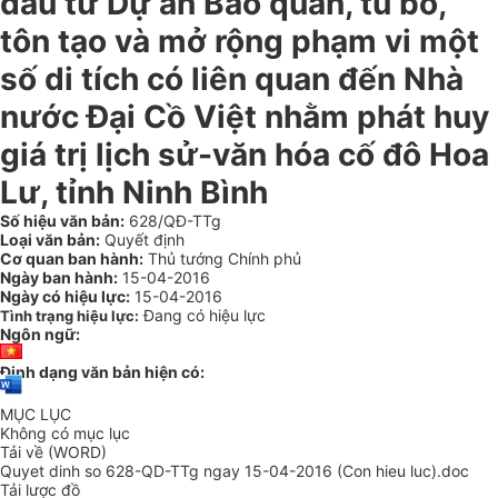
đầu tư Dự án Bảo quản, tu bổ,
tôn tạo và mở rộng phạm vi một
số di tích có liên quan đến Nhà
nước Đại Cồ Việt nhằm phát huy
giá trị lịch sử-văn hóa cố đô Hoa
Lư, tỉnh Ninh Bình
Số hiệu văn bản:
628/QĐ-TTg
Loại văn bản:
Quyết định
Cơ quan ban hành:
Thủ tướng Chính phủ
Ngày ban hành:
15-04-2016
Ngày có hiệu lực:
15-04-2016
Đang có hiệu lực
Tình trạng hiệu lực:
Ngôn ngữ:
Định dạng văn bản hiện có:
MỤC LỤC
Không có mục lục
Tải về (WORD)
Quyet dinh so 628-QD-TTg ngay 15-04-2016 (Con hieu luc).doc
Tải lược đồ