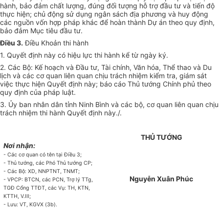
hành, bảo đảm chất lượng, đúng đối tượng hỗ trợ đầu tư và tiến độ
thực hiện; chủ động sử dụng ngân sách địa ph
ương
và huy động
các nguồn vốn h
ợp
pháp khác đ
ể
hoàn thành Dự án theo quy định,
bảo đảm Mục tiêu đ
ầ
u tư.
Điều 3.
Điều Khoản thi hành
1. Quyết định này có hiệu lực thi hành kể từ ngày ký.
2. Các Bộ: Kế hoạch và Đầu tư, Tài chính, Văn hóa, Thể thao v
à
Du
lịch và các cơ quan liên quan chịu trách nhiệm ki
ể
m tra, giám sát
việc thực hiện Quyết định này; báo cáo Thủ tướng Chính phủ theo
quy định của pháp luật.
3.
Ủ
y ban nhân dân tỉnh Ninh Bình và các bộ, cơ quan liên quan chịu
trách nhiệm thi hành Quyết định này./.
THỦ TƯỚNG
Nơi nhận:
- Các cơ quan có tên tại Điều 3;
- Thủ t
ướng
, các Phó Thủ t
ướng
CP;
- C
ác Bộ: XD, NNPTNT, TNMT;
Nguyễn
Xuân Phúc
- VPCP: BTCN, các PCN, Trợ lý TTg,
TGĐ Cổng TTĐT, các Vụ: TH, KTN,
KTTH, V.III;
- Lưu: VT, KGVX (3b)
.