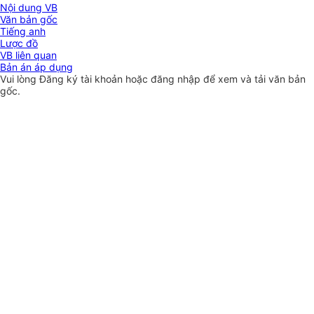
Nội dung VB
Văn bản gốc
Tiếng anh
Lược đồ
VB liên quan
Bản án áp dụng
Vui lòng
Đăng ký
tài khoản hoặc
đăng nhập
để xem và tải văn bản
gốc.