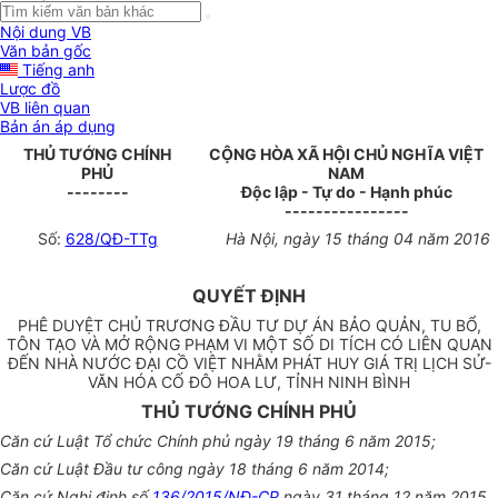
Nội dung VB
Văn bản gốc
Tiếng anh
Lược đồ
VB liên quan
Bản án áp dụng
THỦ TƯỚNG CHÍNH
CỘNG HÒA XÃ HỘI CHỦ NGHĨA VIỆT
PHỦ
NAM
--------
Độc lập - Tự do - Hạnh phúc
----------------
Số:
628/QĐ-TTg
Hà Nội, ngày
15
tháng
04
năm 201
6
QUYẾT ĐỊNH
PHÊ DUYỆT CHỦ TRƯƠNG ĐẦU TƯ DỰ ÁN BẢO QUẢN, TU BỔ,
TÔN TẠO VÀ MỞ RỘNG PHẠM VI MỘT SỐ DI TÍCH CÓ LIÊN QUAN
ĐẾN NHÀ NƯỚC ĐẠI CỒ VIỆT NHẰM PHÁT HUY GIÁ TRỊ LỊCH SỬ-
VĂN HÓA CỐ ĐÔ HOA LƯ, TỈNH NINH BÌNH
THỦ TƯỚNG CHÍNH PHỦ
Căn cứ Luật Tổ chức Chính phủ ngày 19 tháng 6 năm 2015;
Căn cứ Luật Đầu tư công ngày 18 tháng 6 năm 2014;
Căn cứ Nghị định số
136/2015/NĐ-CP
ngày 31 tháng 12 năm 2015