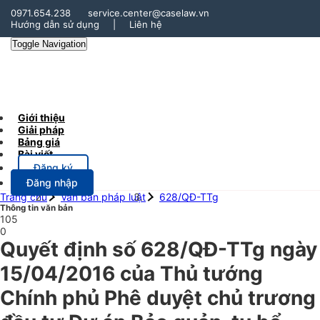
0971.654.238
service.center@caselaw.vn
Hướng dẫn sử dụng
|
Liên hệ
Toggle Navigation
Giới thiệu
Giải pháp
Bảng giá
Bài viết
Đăng ký
Đăng nhập
Trang chủ
Văn bản pháp luật
628/QĐ-TTg
Thông tin văn bản
105
0
Quyết định số 628/QĐ-TTg ngày
15/04/2016 của Thủ tướng
Chính phủ Phê duyệt chủ trương