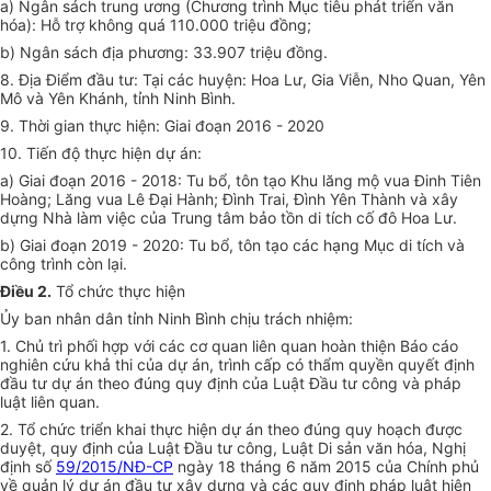
a) Ngân sách trung ương (Chương trình Mục tiêu phát tri
ể
n văn
hóa): Hỗ trợ không quá 110.000 triệu đồng;
b) Ngân sách địa ph
ương
: 33.907 triệu đồng.
8. Địa Điểm đầu tư: Tại các huyện: Hoa Lư, Gia Viễn, Nho Quan, Yên
Mô và Yên Khánh, tỉnh Ninh Bình.
9. Thời gian thực hiện: Giai đoạn 2016 - 2020
10. Tiến độ thực hiện dự án:
a) Giai đoạn 2016 - 2018: Tu bổ, tôn tạo Khu
l
ăng mộ vua Đinh Tiên
Hoàng; Lăng vua Lê Đại Hành; Đ
ì
nh Trai, Đình Yên Thành và xây
dựng Nhà l
àm
việc của Trung tâm bảo tồn di tích cố đô
H
oa Lư.
b) Giai đoạn 2019 - 2020: Tu bổ, tôn tạo các hạng Mục di tích và
công trình còn lại.
Điều 2.
Tổ chức thực hiện
Ủ
y ban nhân dân tỉnh Ninh Bình chịu trách nhiệm:
1. Chủ trì phối h
ợp
với các
cơ
quan li
ê
n quan hoàn thiện Báo cáo
nghiên cứu khả thi của dự án, trình cấp có thẩm quyền quyết định
đầu tư dự án theo đúng quy định của Luật Đầu tư công và pháp
luật liên quan.
2. Tổ chức triển khai thực hiện dự án theo đúng quy hoạch được
duyệt, quy định của Luật Đầu tư công, Luật Di sản văn hóa, Nghị
định số
59/2015/NĐ-CP
ngày 18 tháng 6 năm 2015 của Chính phủ
về quản lý dự án đầu tư xây dựng và các quy định pháp luật hiện