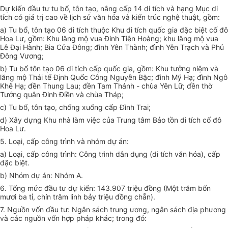
Dự kiến đầu tư tu bổ, tôn tạo, nâng cấp 14 di tích và hạng Mục di
tích có giá trị cao về lịch sử văn hóa và kiến trúc nghệ thuật, g
ồm
:
a) Tu bổ, tôn tạo 06 di tích thuộc Khu di tích quốc gia đặc biệt cố đô
Hoa Lư, gồm: Khu lăng mộ vua Đinh Tiên Hoàng; khu lăng mộ vua
Lê Đại Hành; Bia Cửa Đông; đình Yên Thành; đ
ì
nh Yên Trạch và Phủ
Đông Vương;
b) Tu bổ tôn
t
ạo 06 di tích cấp quốc gia, gồm: Khu tưởng niệm và
lăng mộ Thái tế Định Quốc Công Nguyễn Bặc; đình Mỹ Hạ; đình Ngô
Khê Hạ; đền Thung Lau; đền Tam Thánh - chùa Yên Lữ; đền th
ờ
Tướng quân Đinh Điền và chùa Tháp;
c) Tu b
ổ
, tôn tạo, chống xuống cấp Đình Trai;
d) Xây dựng Khu nhà làm việc của Trung tâm Bảo tồn di tích cố đô
Hoa Lư.
5. Loại, cấp công trình và nhóm dự án:
a) Loại, cấp công trình: Công
tr
ình dân dụng (di tích v
ă
n hóa), cấp
đặc biệt.
b) Nhóm dự án: Nhóm A.
6. Tổng mức đầu tư dự kiến: 143.907 triệu đồng (Một trăm bốn
mươi ba tỉ, chín trăm linh bảy triệu đồng chẵn).
7. Nguồn vốn đầu tư: Ngân sách trung ương, ngân sách địa phương
và các nguồn vốn hợp pháp khác; trong đó: