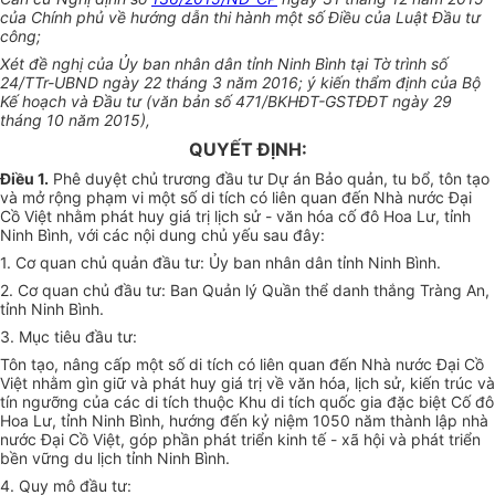
của Chính phủ về hướng dẫn thi hành một số Điều của Luật Đầu tư
công;
Xét đề nghị của
Ủ
y ban nhân dân tỉnh Ninh Bình tại Tờ trình s
ố
24/TTr-
U
BND ngày 22 tháng 3 năm 2016; ý kiến thẩm định của Bộ
Kế hoạch và Đầu tư (văn bản số 471/BKHĐT-GSTĐĐT ngày 29
tháng 10 năm 2015),
QUYẾT ĐỊNH:
Điều 1.
Phê duyệt chủ trương đầu tư Dự án Bảo quản, tu bổ, tôn tạo
và mở rộng phạm vi một số di tích có liên quan đến Nhà nước Đại
Cồ Việt nhằm phát huy giá trị lịch sử - văn hóa cố đô Hoa Lư, tỉnh
Ninh Bình, v
ới
các nội dung chủ yếu sau đây:
1. Cơ quan chủ quản đầu tư:
Ủ
y ban nhân dân tỉnh Ninh Bình.
2. Cơ quan chủ đầu tư: Ban Quản lý Quần thể danh thắng Tràng An,
tỉnh Ninh Bình.
3. Mục tiêu đầu tư:
Tôn tạo, nâng cấp một số di tích có liên quan đến Nhà nước Đại Cồ
Việt nhằm gìn giữ và phát huy giá trị về văn hóa, lịch sử, kiến trúc và
tín ngưỡng của các di tích thuộc Khu di tích quốc gia đặc biệt C
ố
đô
Hoa Lư, tỉnh Ninh Bình, hướng đến kỷ niệm 1050 năm thành lập nhà
nước Đại Cồ Việt, góp phần phát triển kinh tế - xã hội và phát triển
bền v
ững
du lịch tỉnh Ninh Bình.
4. Quy mô đầu tư: