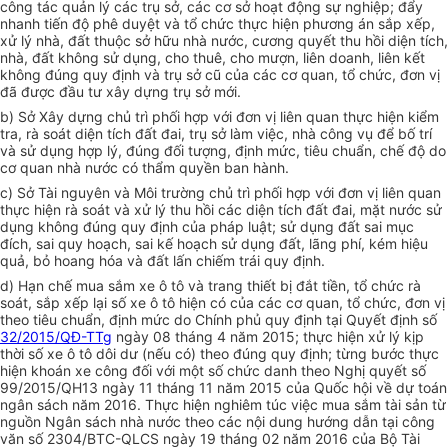
công tác quản lý các trụ sở, các cơ sở hoạt động sự nghiệp; đẩy
nhanh tiến độ phê duyệt và tổ chức thực hiện phương án sắp xếp,
xử lý nhà, đất thuộc sở hữu nhà nước, cương quyết thu hồi diện tích,
nhà, đất không sử dụng, cho thuê, cho mượn, liên doanh, liên kết
không đúng quy định và trụ sở cũ của các cơ quan, tổ chức, đơn vị
đã được đầu tư xây dựng trụ sở mới.
b) Sở Xây dựng chủ trì phối hợp với đơn vị liên quan thực hiện kiểm
tra, rà soát diện tích đất đai, trụ sở làm việc, nhà công vụ để bố trí
và sử dụng hợp lý, đúng đối tượng, định mức, tiêu chuẩn, chế độ do
cơ quan nhà nước có thẩm quyền ban hành.
c) Sở Tài nguyên và Môi trường chủ trì phối hợp với đơn vị liên quan
thực hiện rà soát và xử lý thu hồi các diện tích đất đai, mặt nước sử
dụng không đúng quy định của pháp luật; sử dụng đất sai mục
đích, sai quy hoạch, sai kế hoạch sử dụng đất, lãng phí, kém hiệu
quả, bỏ hoang hóa và đất lấn chiếm trái quy định.
d) Hạn chế mua sắm xe ô tô và trang thiết bị đắt tiền, tổ chức rà
soát, sắp xếp lại số xe ô tô hiện có của các cơ quan, tổ chức, đơn vị
theo tiêu chuẩn, định mức do Chính phủ quy định tại Quyết định số
32/2015/QĐ-TTg
ngày 08 tháng 4 năm 2015; thực hiện xử lý kịp
thời số xe ô tô dôi dư (nếu có) theo đúng quy định; từng bước thực
hiện khoán xe công đối với một số chức danh theo Nghị quyết số
99/2015/QH13 ngày 11 tháng 11 năm 2015 của Quốc hội về dự toán
ngân sách năm 2016. Thực hiện nghiêm túc việc mua sắm tài sản từ
nguồn Ngân sách nhà nước theo các nội dung hướng dẫn tại công
văn số 2304/BTC-QLCS ngày 19 tháng 02 năm 2016 của Bộ Tài