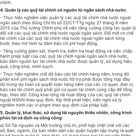
chính.
4. Quản lý các quỹ tài chính có nguồn từ ngân sách nhà nước:
- Thực hiện nghiêm việc quản lý các quỹ tài chính nhà nước ngoài
ngân sách theo đúng Chỉ thị số 22/CT-TTg ngày 27 tháng 8 năm
2015 của Thủ tướng Chính phủ về việc tăng cường công tác quản lý
đối với các quỹ tài chính nhà nước ngoài ngân sách. Đổi mới cơ chế
tài chính của các quỹ tài chính nhà nước ngoài ngân sách từng
bước theo mô hình tự đảm bảo chi phí hoạt động.
- Tăng cường giám sát, thanh tra, kiểm tra hoạt động và việc chấp
hành pháp luật của các quỹ tài chính ngoài ngân sách nhà nước,
bảo đảm nguồn lực tài chính nhà nước được quản lý, sử dụng hiệu
quả, công khai, minh bạch.
- Thực hiện nghiêm chế độ báo cáo tài chính hàng năm, trong đó
phần kinh phí ngân sách nhà nước hỗ trợ phải được tổng hợp đầy
đủ trong dự toán và quyết toán hàng năm của các cơ quan, đơn vị;
báo cáo tài chính quỹ phải gửi cơ quan tài chính cùng cấp để tổng
hợp, theo dõi. Công khai rộng rãi hoạt động của các quỹ tài chính
ngoài NSNN theo quy định. Kịp thời phát hiện, kiến nghị xử lý
nghiêm minh các vi phạm theo quy định của pháp luật.
5. Quản lý, khai thác, sử dụng tài nguyên thiên nhiên, công trình
phúc lợi và dịch vụ công cộng:
a) Sở Tài nguyên và Môi trường chủ trì, phối hợp chặt chẽ với các
sở, Ban, ngành, Ủy ban nhân dân các quận huyện tập trung rà soát
lại kế hoạch quản lý, khai thác, sử dụng từng loại tài nguyên thiên