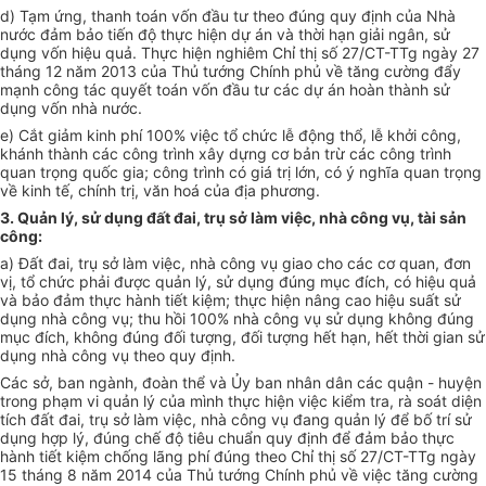
d) Tạm ứng, thanh toán vốn đầu tư theo đúng quy định của Nhà
nước đảm bảo tiến độ thực hiện dự án và thời hạn giải ngân, sử
dụng vốn hiệu quả. Thực hiện nghiêm Chỉ thị số 27/CT-TTg ngày 27
tháng 12 năm 2013 của Thủ tướng Chính phủ về tăng cường đẩy
mạnh công tác quyết toán vốn đầu tư các dự án hoàn thành sử
dụng vốn nhà nước.
e) Cắt giảm kinh phí 100% việc tổ chức lễ động thổ, lễ khởi công,
khánh thành các công trình xây dựng cơ bản trừ các công trình
quan trọng quốc gia; công trình có giá trị lớn, có ý nghĩa quan trọng
về kinh tế, chính trị, văn hoá của địa phương.
3. Quản lý, sử dụng đất đai, trụ sở làm việc, nhà công vụ, tài sản
công:
a) Đất đai, trụ sở làm việc, nhà công vụ giao cho các cơ quan, đơn
vị, tổ chức phải được quản lý, sử dụng đúng mục đích, có hiệu quả
và bảo đảm thực hành tiết kiệm; thực hiện nâng cao hiệu suất sử
dụng nhà công vụ; thu hồi 100% nhà công vụ sử dụng không đúng
mục đích, không đúng đối tượng, đối tượng hết hạn, hết thời gian sử
dụng nhà công vụ theo quy định.
Các sở, ban ngành, đoàn thể và Ủy ban nhân dân các quận - huyện
trong phạm vi quản lý của mình thực hiện việc kiểm tra, rà soát diện
tích đất đai, trụ sở làm việc, nhà công vụ đang quản lý để bố trí sử
dụng hợp lý, đúng chế độ tiêu chuẩn quy định để đảm bảo thực
hành tiết kiệm chống lãng phí đúng theo Chỉ thị số 27/CT-TTg ngày
15 tháng 8 năm 2014 của Thủ tướng Chính phủ về việc tăng cường