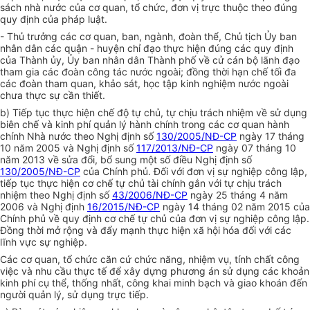
sách nhà nước của cơ quan, tổ chức, đơn vị trực thuộc theo đúng
quy định của pháp luật.
- Thủ trưởng các cơ quan, ban, ngành, đoàn thể, Chủ tịch Ủy ban
nhân dân các quận - huyện chỉ đạo thực hiện đúng các quy định
của Thành ủy, Ủy ban nhân dân Thành phố về cử cán bộ lãnh đạo
tham gia các đoàn công tác nước ngoài; đồng thời hạn chế tối đa
các đoàn tham quan, khảo sát, học tập kinh nghiệm nước ngoài
chưa thực sự cần thiết.
b) Tiếp tục thực hiện chế độ tự chủ, tự chịu trách nhiệm về sử dụng
biên chế và kinh phí quản lý hành chính trong các cơ quan hành
chính Nhà nước theo Nghị định số
130/2005/NĐ-CP
ngày 17 tháng
10 năm 2005 và Nghị định số
117/2013/NĐ-CP
ngày 07 tháng 10
năm 2013 về sửa đổi, bổ sung một số điều Nghị định số
130/2005/NĐ-CP
của Chính phủ. Đối với đơn vị sự nghiệp công lập,
tiếp tục thực hiện cơ chế tự chủ tài chính gắn với tự chịu trách
nhiệm theo Nghị định số
43/2006/NĐ-CP
ngày 25 tháng 4 năm
2006 và Nghị định
16/2015/NĐ-CP
ngày 14 tháng 02 năm 2015 của
Chính phủ về quy định cơ chế tự chủ của đơn vị sự nghiệp công lập.
Đồng thời mở rộng và đẩy mạnh thực hiện xã hội hóa đối với các
lĩnh vực sự nghiệp.
Các cơ quan, tổ chức căn cứ chức năng, nhiệm vụ, tính chất công
việc và nhu cầu thực tế để xây dựng phương án sử dụng các khoản
kinh phí cụ thể, thống nhất, công khai minh bạch và giao khoán đến
người quản lý, sử dụng trực tiếp.