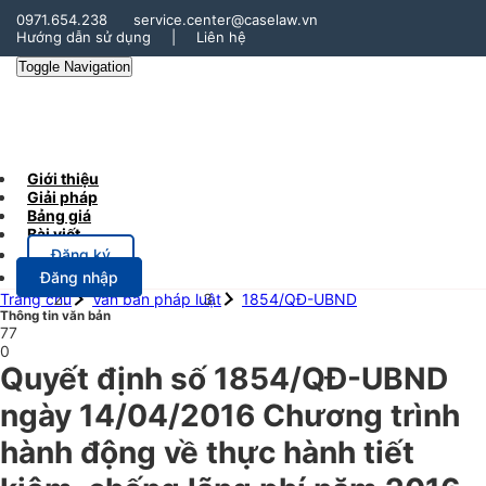
0971.654.238
service.center@caselaw.vn
Hướng dẫn sử dụng
|
Liên hệ
Toggle Navigation
Giới thiệu
Giải pháp
Bảng giá
Bài viết
Đăng ký
Đăng nhập
Trang chủ
Văn bản pháp luật
1854/QĐ-UBND
Thông tin văn bản
77
0
Quyết định số 1854/QĐ-UBND
ngày 14/04/2016 Chương trình
hành động về thực hành tiết