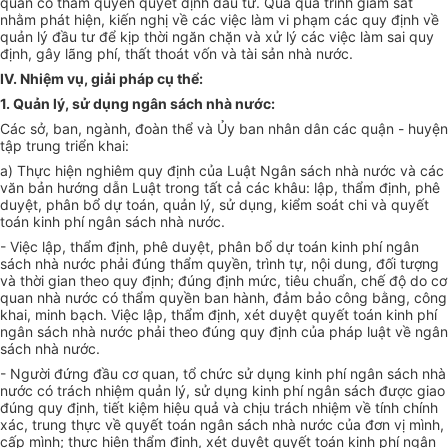
quan có thẩm quyền quyết định đầu tư. Qua quá trình giám sát
nhằm phát hiện, kiến nghị về các việc làm vi phạm các quy định về
quản lý đầu tư để kịp thời ngăn chặn và xử lý các việc làm sai quy
định, gây lãng phí, thất thoát vốn và tài sản nhà nước.
IV. Nhiệm vụ, giải pháp cụ thể:
1. Quản lý, sử dụng ngân sách nhà nước:
Các sở, ban, ngành, đoàn thể và Ủy ban nhân dân các quận - huyện
tập trung triển khai:
a) Thực hiện nghiêm quy định của Luật Ngân sách nhà nước và các
văn bản hướng dẫn Luật trong tất cả các khâu: lập, thẩm định, phê
duyệt, phân bổ dự toán, quản lý, sử dụng, kiểm soát chi và quyết
toán kinh phí ngân sách nhà nước.
- Việc lập, thẩm định, phê duyệt, phân bổ dự toán kinh phí ngân
sách nhà nước phải đúng thẩm quyền, trình tự, nội dung, đối tượng
và thời gian theo quy định; đúng định mức, tiêu chuẩn, chế độ do cơ
quan nhà nước có thẩm quyền ban hành, đảm bảo công bằng, công
khai, minh bạch. Việc lập, thẩm định, xét duyệt quyết toán kinh phí
ngân sách nhà nước phải theo đúng quy định của pháp luật về ngân
sách nhà nước.
- Người đứng đầu cơ quan, tổ chức sử dụng kinh phí ngân sách nhà
nước có trách nhiệm quản lý, sử dụng kinh phí ngân sách được giao
đúng quy định, tiết kiệm hiệu quả và chịu trách nhiệm về tính chính
xác, trung thực về quyết toán ngân sách nhà nước của đơn vị mình,
cấp mình; thực hiện thẩm định, xét duyệt quyết toán kinh phí ngân