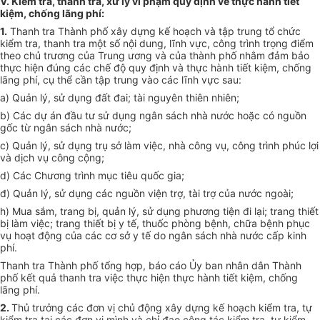
V. Kiểm tra, thanh tra, xử lý vi phạm quy định về thực hành tiết
kiệm, chống lãng phí:
1.
Thanh tra Thành phố xây dựng kế hoạch và tập trung tổ chức
kiểm tra, thanh tra một số nội dung, lĩnh vực, công trình trọng điểm
theo chủ trương của Trung ương và của thành phố nhằm đảm bảo
thực hiện đúng các chế độ quy định và thực hành tiết kiệm, chống
lãng phí, cụ thể cần tập trung vào các lĩnh vực sau:
a) Quản lý, sử dụng đất đai; tài nguyên thiên nhiên;
b) Các dự án đầu tư sử dụng ngân sách nhà nước hoặc có nguồn
gốc từ ngân sách nhà nước;
c) Quản lý, sử dụng trụ sở làm việc, nhà công vụ, công trình phúc lợi
và dịch vụ công cộng;
d) Các Chương trình mục tiêu quốc gia;
đ) Quản lý, sử dụng các nguồn viện trợ, tài trợ của nước ngoài;
h) Mua sắm, trang bị, quản lý, sử dụng phương tiện đi lại; trang thiết
bị làm việc; trang thiết bị y tế, thuốc phòng bệnh, chữa bệnh phục
vụ hoạt động của các cơ sở y tế do ngân sách nhà nước cấp kinh
phí.
Thanh tra Thành phố tổng hợp, báo cáo Ủy ban nhân dân Thành
phố kết quả thanh tra việc thực hiện thực hành tiết kiệm, chống
lãng phí.
2.
Thủ trưởng các đơn vị chủ động xây dựng kế hoạch kiểm tra, tự
kiểm tra tại các đơn vị mình và chỉ đạo công tác kiểm tra, tự kiểm