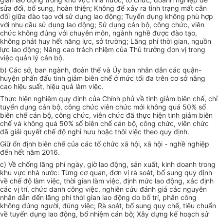
sửa đổi, bổ sung, hoàn thiện; Không để xảy ra tình trạng mất cân
đối giữa đào tạo với sử dụng lao động; Tuyển dụng không phù hợp
với nhu cầu sử dụng lao động; Sử dụng cán bộ, công chức, viên
chức không đúng với chuyên môn, ngành nghề được đào tạo,
không phát huy hết năng lực, sở trường; Lãng phí thời gian, nguồn
lực lao động; Nâng cao trách nhiệm của Thủ trưởng đơn vị trong
việc quản lý cán bộ.
b) Các sở, ban ngành, đoàn thể và Ủy ban nhân dân các quận-
huyện phấn đấu tinh giảm biên chế ở mức tối đa trên cơ sở nâng
cao hiệu suất, hiệu quả làm việc.
Thực hiện nghiêm quy định của Chính phủ về tinh giảm biên chế, chỉ
tuyển dụng cán bộ, công chức viên chức mới không quá 50% số
biên chế cán bộ, công chức, viên chức đã thực hiện tinh giảm biên
chế và không quá 50% số biên chế cán bộ, công chức, viên chức
đã giải quyết chế độ nghỉ hưu hoặc thôi việc theo quy định.
Giữ ổn định biên chế của các tổ chức xã hội, xã hội - nghề nghiệp
đến hết năm 2016.
c) Về chống lãng phí ngày, giờ lao động, sản xuất, kinh doanh trong
khu vực nhà nước: Từng cơ quan, đơn vị rà soát, bổ sung quy định
về chế độ làm việc, thời gian làm việc, định mức lao động, xác định
các vị trí, chức danh công việc, nghiên cứu đánh giá các nguyên
nhân dẫn đến lãng phí thời gian lao động do bố trí, phân công
không đúng người, đúng việc; Rà soát, bổ sung quy chế, tiêu chuẩn
về tuyển dụng lao động, bổ nhiệm cán bộ; Xây dựng kế hoạch sử