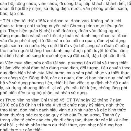
cán bộ, công chức, viên chức, đi công tác; tiếp khách, khánh tiết, tổ
chức lễ hội lễ kỷ niệm, sử dụng điện, nước, văn phòng phẩm, sách,
báo, tạp chí.
- Tiết kiệm tối thiểu 15% chi đoàn ra, đoàn vào. Không bố trí chi
đoàn ra trong chi thường xuyên các Chương trình mục tiêu quốc
gia. Thực hiện quản lý chặt chẽ đoàn ra, đoàn vào đúng người,
đúng mục đích và căn cứ trên dự toán và danh mục đoàn ra, đoàn
vào được phê duyệt từ đầu năm của mỗi cơ quan, đơn vị sử dụng
ngân sách nhà nước. Hạn chế tối đa việc bổ sung các đoàn đi công
tác nước ngoài không theo danh mục được phê duyệt từ đầu năm;
chỉ tiến hành bổ sung khi có nhiệm vụ đột xuất, đặc biệt cần thiết.
e) Việc mua sắm, sửa chữa tài sản, phương tiện đi lại và trang thiết
bị làm việc phải đảm bảo đúng mục đích, đối tượng, tiêu chuẩn theo
quy định hiện hành của Nhà nước; mua sắm phải phục vụ thiết thực
cho công việc. Đồng thời, các cơ quan, đơn vị ban hành quy chế nội
bộ về sử dụng phương tiện, thiết bị làm việc; quy định chế độ quản
lý, sử dụng phương tiện đi lại với yêu cầu tiết kiệm, chống lãng phí
phổ biến đến từng bộ phận, cá nhân sử dụng.
g) Thực hiện nghiêm Chỉ thị số 45-CT-TW ngày 22 tháng 7 năm
2010 của Bộ Chính trị khóa X về tổ chức ngày kỷ niệm, nghi thức
trao tặng, đón nhận danh hiệu vinh dự Nhà nước và các hình thức
khen thưởng bậc cao; các quy định của Trung ương, Thành ủy
trong việc tổ chức các chuyến đi công tác, tham dự các lễ kỷ niệm,
đại hội...; thành phần tham dự thiết thực, gọn nhẹ; nội dung họp
phải thực sự cần thiết.