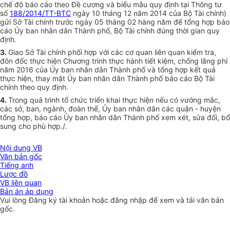
chế độ báo cáo theo Đề cương và biểu mẫu quy định tại Thông tư
số
188/2014/TT-BTC
ngày 10 tháng 12 năm 2014 của Bộ Tài chính)
gửi Sở Tài chính trước ngày 05 tháng 02 hàng năm để tổng hợp báo
cáo Ủy ban nhân dân Thành phố, Bộ Tài chính đúng thời gian quy
định.
3.
Giao Sở Tài chính phối hợp với các cơ quan liên quan kiểm tra,
đôn đốc thực hiện Chương trình thực hành tiết kiệm, chống lãng phí
năm 2016 của Ủy ban nhân dân Thành phố và tổng hợp kết quả
thực hiện, thay mặt Ủy ban nhân dân Thành phố báo cáo Bộ Tài
chính theo quy định.
4.
Trong quá trình tổ chức triển khai thực hiện nếu có vướng mắc,
các sở, ban, ngành, đoàn thể, Ủy ban nhân dân các quận - huyện
tổng hợp, báo cáo Ủy ban nhân dân Thành phố xem xét, sửa đổi, bổ
sung cho phù hợp./.
Nội dung VB
Văn bản gốc
Tiếng anh
Lược đồ
VB liên quan
Bản án áp dụng
Vui lòng
Đăng ký
tài khoản hoặc
đăng nhập
để xem và tải văn bản
gốc.