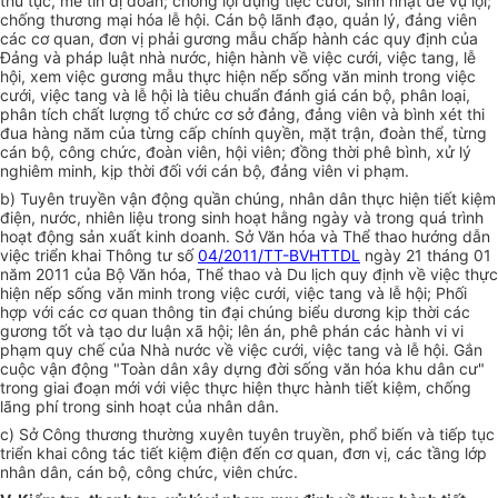
thủ tục, mê tín dị đoan; chống lợi dụng tiệc cưới, sinh nhật để vụ lợi;
chống thương mại hóa lễ hội. Cán bộ lãnh đạo, quản lý, đảng viên
các cơ quan, đơn vị phải gương mẫu chấp hành các quy định của
Đảng và pháp luật nhà nước, hiện hành về việc cưới, việc tang, lễ
hội, xem việc gương mẫu thực hiện nếp sống văn minh trong việc
cưới, việc tang và lễ hội là tiêu chuẩn đánh giá cán bộ, phân loại,
phân tích chất lượng tổ chức cơ sở đảng, đảng viên và bình xét thi
đua hàng năm của từng cấp chính quyền, mặt trận, đoàn thể, từng
cán bộ, công chức, đoàn viên, hội viên; đồng thời phê bình, xử lý
nghiêm minh, kịp thời đối với cán bộ, đảng viên vi phạm.
b) Tuyên truyền vận động quần chúng, nhân dân thực hiện tiết kiệm
điện, nước, nhiên liệu trong sinh hoạt hằng ngày và trong quá trình
hoạt động sản xuất kinh doanh. Sở Văn hóa và Thể thao hướng dẫn
việc triển khai Thông tư số
04/2011/TT-BVHTTDL
ngày 21 tháng 01
năm 2011 của Bộ Văn hóa, Thể thao và Du lịch quy định về việc thực
hiện nếp sống văn minh trong việc cưới, việc tang và lễ hội; Phối
hợp với các cơ quan thông tin đại chúng biểu dương kịp thời các
gương tốt và tạo dư luận xã hội; lên án, phê phán các hành vi vi
phạm quy chế của Nhà nước về việc cưới, việc tang và lễ hội. Gắn
cuộc vận động "Toàn dân xây dựng đời sống văn hóa khu dân cư"
trong giai đoạn mới với việc thực hiện thực hành tiết kiệm, chống
lãng phí trong sinh hoạt của nhân dân.
c) Sở Công thương thường xuyên tuyên truyền, phổ biến và tiếp tục
triển khai công tác tiết kiệm điện đến cơ quan, đơn vị, các tầng lớp
nhân dân, cán bộ, công chức, viên chức.