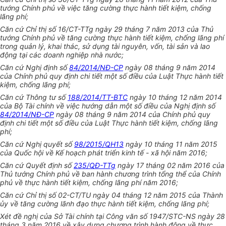
tướng Chính phủ về việc tăng cường thực hành tiết kiệm, chống
lãng phí;
Căn cứ Chỉ thị số 16/CT-TTg ngày 29 tháng 7 năm 2013 của Thủ
tướng Chính phủ về tăng cường thực hành tiết kiệm, chống lãng phí
trong quản lý, khai thác, sử dụng tài nguyên, vốn, tài sản và lao
động tại các doanh nghiệp nhà nước;
Căn cứ Nghị định số
84/2014/NĐ-CP
ngày 08 tháng 9 năm 2014
của Chính phủ quy định chi tiết một số điều của Luật Thực hành tiết
kiệm, chống lãng phí;
Căn cứ Thông tư số
188/2014/TT-BTC
ngày 10 tháng 12 năm 2014
của Bộ Tài chính về việc hướng dẫn một số điều của Nghị định số
84/2014/NĐ-CP
ngày 08 tháng 9 năm 2014 của Chính phủ quy
định chi tiết một số điều của Luật Thực hành tiết kiệm, chống lãng
phí;
Căn cứ Nghị quyết số
98/2015/QH13
ngày 10 tháng 11 năm 2015
của Quốc hội về Kế hoạch phát triển kinh tế - xã hội năm 2016;
Căn cứ Quyết định số
235/QĐ-TTg
ngày 17 tháng 02 năm 2016 của
Thủ tướng Chính phủ về ban hành chương trình tổng thể của Chính
phủ về thực hành tiết kiệm, chống lãng phí năm 2016;
Căn cứ Chỉ thị số 02-CT/TU ngày 04 tháng 12 năm 2015 của Thành
ủy về tăng cường lãnh đạo thực hành tiết kiệm, chống lãng phí;
Xét đề nghị của Sở Tài chính tại Công văn số 1947/STC-NS ngày 28
tháng 3 năm 2016 về xây dựng chương trình hành động về thực