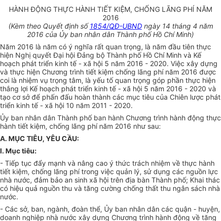
HÀNH ĐỘNG THỰC HÀNH TIẾT KIỆM, CHỐNG LÃNG PHÍ NĂM
2016
(Kèm theo Quyết định số
1854/QĐ-UBND
ngày 14 tháng 4 năm
2016 của Ủy ban nhân dân Thành phố Hồ Chí Minh)
Năm 2016 là năm có ý nghĩa rất quan trọng, là năm đầu tiên thực
hiện Nghị quyết Đại hội Đảng bộ Thành phố Hồ Chí Minh và Kế
hoạch phát triển kinh tế - xã hội 5 năm 2016 - 2020. Việc xây dựng
và thực hiện Chương trình tiết kiệm chống lãng phí năm 2016 được
coi là nhiệm vụ trọng tâm, là yếu tố quan trọng góp phần thực hiện
thắng lợi Kế hoạch phát triển kinh tế - xã hội 5 năm 2016 - 2020 và
tạo cơ sở để phấn đấu hoàn thành các mục tiêu của Chiên lược phát
triển kinh tế - xã hội 10 năm 2011 - 2020.
Ủy ban nhân dân Thành phố ban hành Chương trình hành động thực
hành tiết kiệm, chống lãng phí năm 2016 như sau:
A. MỤC TIÊU, YÊU CẦU:
I. Mục tiêu:
- Tiếp tục đẩy mạnh và nâng cao ý thức trách nhiệm về thực hành
tiết kiệm, chống lãng phí trong việc quản lý, sử dụng các nguồn lực
nhà nước, đảm bảo an sinh xã hội trên địa bàn Thành phố; Khai thác
có hiệu quả nguồn thu và tăng cường chống thất thu ngân sách nhà
nước.
- Các sở, ban, ngành, đoàn thể, Ủy ban nhân dân các quận - huyện,
doanh nghiệp nhà nước xây dựng Chương trình hành động về tăng