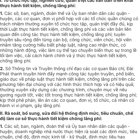
I. Tổ chức học tập, nghiên cứu, quán triệt các văn bản triển khai
thực hành tiết kiệm, chống lãng phí:
1.
Các sở, ban, ngành, đoàn thể và Ủy ban nhân dân các quận -
huyện, các cơ quan, đơn vị phối hợp với các tổ chức quần chúng có
trách nhiệm thường xuyên tổ chức học tập, quán triệt đầy đủ, kịp
thời Luật thực hành tiết kiệm, chống lãng phí và các văn bản liên
quan đến công tác thực hành tiết kiệm, chống lãng phí; tuyên
truyền sâu rộng đến từng cán bộ, công chức, viên chức, hội viên
nhằm tăng cường hiểu biết pháp luật, nâng cao nhận thức, có
những hành động, việc làm cụ thể tạo chuyển biến thực sự trong lề
lối làm việc, cải cách hành chính và ý thức thực hành tiết kiệm,
chống lãng phí.
2.
Sở Thông tin và Truyền thông chỉ đạo các cơ quan Báo chí, Đài
Phát thanh truyền hình đẩy mạnh công tác tuyên truyền, phổ biến,
giáo dục về pháp luật thực hành tiết kiệm, chống lãng phí trên các
phương tiện đại chúng với các hình thức thích hợp và có hiệu quả;
thường xuyên xây dựng các chương trình, chuyên mục về nêu
gương người tốt, việc tốt trong thực hành tiết kiệm, chống lãng phí;
kịp thời phê phán, lên án các cơ quan, đơn vị, tổ chức, cá nhân có
hành vi vi phạm, gây lãng phí.
II. Rà soát, bổ sung, sửa đổi hệ thống định mức, tiêu chuẩn, chế
độ làm cơ sở thực hành tiết kiệm chống lãng phí:
1.
Các sở, ban, ngành, đoàn thể và Ủy ban nhân dân các quận -
huyện, doanh nghiệp nhà nước thực hiện rà soát các định mức, tiêu
chuẩn, chế độ, định mức kinh tế - kỹ thuật, định mức tiêu hao