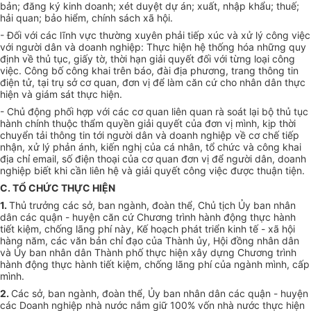
bản; đăng ký kinh doanh; xét duyệt dự án; xuất, nhập khẩu; thuế;
hải quan; bảo hiểm, chính sách xã hội.
- Đối với các lĩnh vực thường xuyên phải tiếp xúc và xử lý công việc
với người dân và doanh nghiệp: Thực hiện hệ thống hóa những quy
định về thủ tục, giấy tờ, thời hạn giải quyết đối với từng loại công
việc. Công bố công khai trên báo, đài địa phương, trang thông tin
điện tử, tại trụ sở cơ quan, đơn vị để làm căn cứ cho nhân dân thực
hiện và giám sát thực hiện.
- Chủ động phối hợp với các cơ quan liên quan rà soát lại bộ thủ tục
hành chính thuộc thẩm quyền giải quyết của đơn vị mình, kịp thời
chuyển tải thông tin tới người dân và doanh nghiệp về cơ chế tiếp
nhận, xử lý phản ánh, kiến nghị của cá nhân, tổ chức và công khai
địa chỉ email, số điện thoại của cơ quan đơn vị để người dân, doanh
nghiệp biết khi cần liên hệ và giải quyết công việc được thuận tiện.
C. TỔ CHỨC THỰC HIỆN
1.
Thủ trưởng các sở, ban ngành, đoàn thể, Chủ tịch Ủy ban nhân
dân các quận - huyện căn cứ Chương trình hành động thực hành
tiết kiệm, chống lãng phí này, Kế hoạch phát triển kinh tế - xã hội
hàng năm, các văn bản chỉ đạo của Thành ủy, Hội đồng nhân dân
và Ủy ban nhân dân Thành phố thực hiện xây dựng Chương trình
hành động thực hành tiết kiệm, chống lãng phí của ngành mình, cấp
mình.
2.
Các sở, ban ngành, đoàn thể, Ủy ban nhân dân các quận - huyện
các Doanh nghiệp nhà nước nắm giữ 100% vốn nhà nước thực hiện