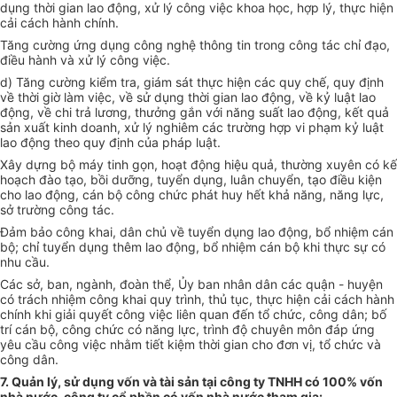
dụng thời gian lao động, xử lý công việc khoa học, hợp lý, thực hiện
cải cách hành chính.
Tăng cường ứng dụng công nghệ thông tin trong công tác chỉ đạo,
điều hành và xử lý công việc.
d) Tăng cường kiểm tra, giám sát thực hiện các quy chế, quy định
về thời giờ làm việc, về sử dụng thời gian lao động, về kỷ luật lao
động, về chi trả lương, thưởng gắn với năng suất lao động, kết quả
sản xuất kinh doanh, xử lý nghiêm các trường hợp vi phạm kỷ luật
lao động theo quy định của pháp luật.
Xây dựng bộ máy tinh gọn, hoạt động hiệu quả, thường xuyên có kế
hoạch đào tạo, bồi dưỡng, tuyển dụng, luân chuyển, tạo điều kiện
cho lao động, cán bộ công chức phát huy hết khả năng, năng lực,
sở trường công tác.
Đảm bảo công khai, dân chủ về tuyển dụng lao động, bổ nhiệm cán
bộ; chỉ tuyển dụng thêm lao động, bổ nhiệm cán bộ khi thực sự có
nhu cầu.
Các sở, ban, ngành, đoàn thể, Ủy ban nhân dân các quận - huyện
có trách nhiệm công khai quy trình, thủ tục, thực hiện cải cách hành
chính khi giải quyết công việc liên quan đến tổ chức, công dân; bố
trí cán bộ, công chức có năng lực, trình độ chuyên môn đáp ứng
yêu cầu công việc nhằm tiết kiệm thời gian cho đơn vị, tổ chức và
công dân.
7. Quản lý, sử dụng vốn và tài sản tại công ty TNHH có 100% vốn
nhà nước, công ty cổ phần có vốn nhà nước tham gia: