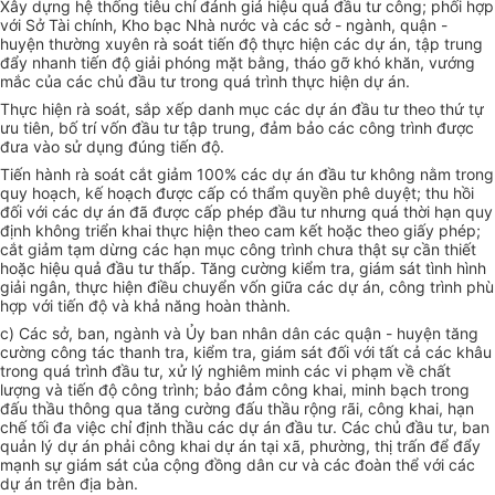
Xây dựng hệ thống tiêu chí đánh giá hiệu quả đầu tư công; phối hợp
với Sở Tài chính, Kho bạc Nhà nước và các sở - ngành, quận -
huyện thường xuyên rà soát tiến độ thực hiện các dự án, tập trung
đẩy nhanh tiến độ giải phóng mặt bằng, tháo gỡ khó khăn, vướng
mắc của các chủ đầu tư trong quá trình thực hiện dự án.
Thực hiện rà soát, sắp xếp danh mục các dự án đầu tư theo thứ tự
ưu tiên, bố trí vốn đầu tư tập trung, đảm bảo các công trình được
đưa vào sử dụng đúng tiến độ.
Tiến hành rà soát cắt giảm 100% các dự án đầu tư không nằm trong
quy hoạch, kế hoạch được cấp có thẩm quyền phê duyệt; thu hồi
đối với các dự án đã được cấp phép đầu tư nhưng quá thời hạn quy
định không triển khai thực hiện theo cam kết hoặc theo giấy phép;
cắt giảm tạm dừng các hạn mục công trình chưa thật sự cần thiết
hoặc hiệu quả đầu tư thấp. Tăng cường kiểm tra, giám sát tình hình
giải ngân, thực hiện điều chuyển vốn giữa các dự án, công trình phù
hợp với tiến độ và khả năng hoàn thành.
c) Các sở, ban, ngành và Ủy ban nhân dân các quận - huyện tăng
cường công tác thanh tra, kiểm tra, giám sát đối với tất cả các khâu
trong quá trình đầu tư, xử lý nghiêm minh các vi phạm về chất
lượng và tiến độ công trình; bảo đảm công khai, minh bạch trong
đấu thầu thông qua tăng cường đấu thầu rộng rãi, công khai, hạn
chế tối đa việc chỉ định thầu các dự án đầu tư. Các chủ đầu tư, ban
quản lý dự án phải công khai dự án tại xã, phường, thị trấn để đẩy
mạnh sự giám sát của cộng đồng dân cư và các đoàn thể với các
dự án trên địa bàn.