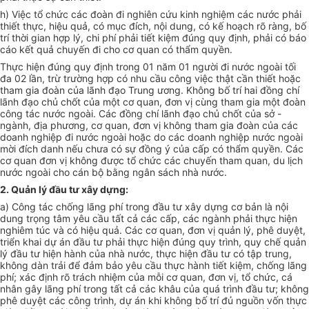
h) Việc tổ chức các đoàn đi nghiên cứu kinh nghiệm các nước phải
thiết thực, hiệu quả, có mục đích, nội dung, có kế hoạch rõ ràng, bố
trí thời gian hợp lý, chi phí phải tiết kiệm đúng quy định, phải có báo
cáo kết quả chuyến đi cho cơ quan có thẩm quyền.
Thực hiện đúng quy định trong 01 năm 01 người đi nước ngoài tối
đa 02 lần, trừ trường hợp có nhu cầu công việc thật cần thiết hoặc
tham gia đoàn của lãnh đạo Trung ương. Không bố trí hai đồng chí
lãnh đạo chủ chốt của một cơ quan, đơn vị cùng tham gia một đoàn
công tác nước ngoài. Các đồng chí lãnh đạo chủ chốt của sở -
ngành, địa phương, cơ quan, đơn vị không tham gia đoàn của các
doanh nghiệp đi nước ngoài hoặc do các doanh nghiệp nước ngoài
mời đích danh nếu chưa có sự đồng ý của cấp có thẩm quyền. Các
cơ quan đơn vị không được tổ chức các chuyến tham quan, du lịch
nước ngoài cho cán bộ bằng ngân sách nhà nước.
2. Quản lý đầu tư xây dựng:
a) Công tác chống lãng phí trong đầu tư xây dựng cơ bản là nội
dung trọng tâm yêu cầu tất cả các cấp, các ngành phải thực hiện
nghiêm túc và có hiệu quả. Các cơ quan, đơn vị quản lý, phê duyệt,
triển khai dự án đầu tư phải thực hiện đúng quy trình, quy chế quản
lý đầu tư hiện hành của nhà nước, thực hiện đầu tư có tập trung,
không dàn trải để đảm bảo yêu cầu thực hành tiết kiệm, chống lãng
phí; xác định rõ trách nhiệm của mỗi cơ quan, đơn vị, tổ chức, cá
nhân gây lãng phí trong tất cả các khâu của quá trình đầu tư; không
phê duyệt các công trình, dự án khi không bố trí đủ nguồn vốn thực