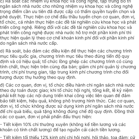
c) Rà soát các nhiệm vụ khoa học và công nghệ, tập trung bố trí
ngân sách nhà nước cho những nhiệm vụ khoa học và công nghệ
trọng điểm cần ưu tiên đã được cấp có thẩm quyền tuyển chọn và
phê duyệt. Thực hiện cơ chế đấu thầu tuyển chọn cơ quan, đơn vị,
tổ chức, cá nhân thực hiện các đề tài nghiên cứu khoa học và phát
triển công nghệ. Riêng đối với các đề tài nghiên cứu khoa học và
phát triển công nghệ được nhà nước hỗ trợ một phần kinh phí thì
thực hiện quản lý theo cơ chế khoán kinh phí đối với phần kinh phí
do ngân sách nhà nước cấp.
d) Rà soát, bảo đảm các điều kiện để thực hiện các chương trình
mục tiêu quốc gia, chương trình mục tiêu theo đúng tiến độ quy
định và có hiệu quả; tổ chức lồng ghép các chương trình có cùng
tính chất, thực hiện trên cùng địa bàn; giảm chi phí quản lý chương
trình, chi phí trung gian, tập trung kinh phí chương trình cho đối
tượng được thụ hưởng theo quy định.
đ) Các cơ quan, đơn vị, tổ chức điều hành chi ngân sách nhà nước
theo dự toán được giao; khi tổ chức hội nghị, tổng kết, lễ kỷ niệm
phải kết hợp các nội dung triển khai công việc liên quan để đảm
bảo tiết kiệm, hiệu quả, không phô trương hình thức. Các cơ quan,
đơn vị, tổ chức không được sử dụng kinh phí ngân sách nhà nước
để chi quà biếu, quà tặng không đúng chế độ quy định. Đồng thời
các cơ quan, đơn vị phải phấn đấu thực hiện:
- Tiết kiệm 10% chi thường xuyên (không kể tiền lương và các
khoản có tính chất lương) để tạo nguồn cải cách tiền lương.
- Tiết kiệm tối thiểu 12% kinh phí chi hội nghị, hội thảo, toạ đàm; cử