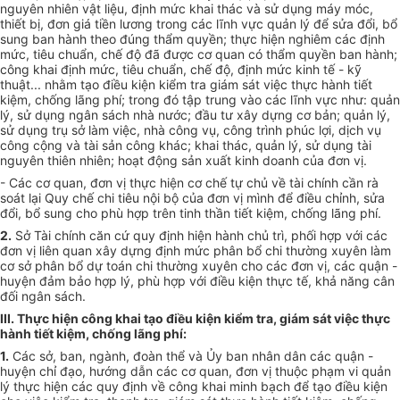
nguyên nhiên vật liệu, định mức khai thác và sử dụng máy móc,
thiết bị, đơn giá tiền lương trong các lĩnh vực quản lý để sửa đổi, bổ
sung ban hành theo đúng thẩm quyền; thực hiện nghiêm các định
mức, tiêu chuẩn, chế độ đã được cơ quan có thẩm quyền ban hành;
công khai định mức, tiêu chuẩn, chế độ, định mức kinh tế - kỹ
thuật... nhằm tạo điều kiện kiểm tra giám sát việc thực hành tiết
kiệm, chống lãng phí; trong đó tập trung vào các lĩnh vực như: quản
lý, sử dụng ngân sách nhà nước; đầu tư xây dựng cơ bản; quản lý,
sử dụng trụ sở làm việc, nhà công vụ, công trình phúc lợi, dịch vụ
công cộng và tài sản công khác; khai thác, quản lý, sử dụng tài
nguyên thiên nhiên; hoạt động sản xuất kinh doanh của đơn vị.
- Các cơ quan, đơn vị thực hiện cơ chế tự chủ về tài chính cần rà
soát lại Quy chế chi tiêu nội bộ của đơn vị mình để điều chỉnh, sửa
đổi, bổ sung cho phù hợp trên tinh thần tiết kiệm, chống lãng phí.
2.
Sở Tài chính căn cứ quy định hiện hành chủ trì, phối hợp với các
đơn vị liên quan xây dựng định mức phân bổ chi thường xuyên làm
cơ sở phân bổ dự toán chi thường xuyên cho các đơn vị, các quận -
huyện đảm bảo hợp lý, phù hợp với điều kiện thực tế, khả năng cân
đối ngân sách.
III. Thực hiện công khai tạo điều kiện kiểm tra, giám sát việc thực
hành tiết kiệm, chống lãng phí:
1.
Các sở, ban, ngành, đoàn thể và Ủy ban nhân dân các quận -
huyện chỉ đạo, hướng dẫn các cơ quan, đơn vị thuộc phạm vi quản
lý thực hiện các quy định về công khai minh bạch để tạo điều kiện