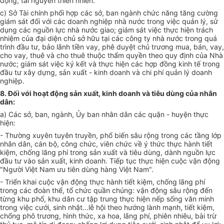
động, tài nguyên thiên nhiên.
c) Sở Tài chính phối hợp các sở, ban ngành chức năng tăng cường
giám sát đối với các doanh nghiệp nhà nước trong việc quản lý, sử
dụng các nguồn lực nhà nước giao; giám sát việc thực hiện trách
nhiệm của đại diện chủ sở hữu tại các công ty nhà nước trong quá
trình đầu tư, bảo lãnh tiền vay, phê duyệt chủ trương mua, bán, vay,
cho vay, thuê và cho thuê thuộc thẩm quyền theo quy định của Nhà
nước; giám sát việc ký kết và thực hiện các hợp đồng kinh tế trong
đầu tư xây dựng, sản xuất - kinh doanh và chi phí quản lý doanh
nghiệp.
8. Đối với hoạt động sản xuất, kinh doanh và tiêu dùng của nhân
dân:
a) Các sở, ban, ngành, Ủy ban nhân dân các quận - huyện thực
hiện:
- Thường xuyên tuyên truyền, phổ biến sâu rộng trong các tầng lớp
nhân dân, cán bộ, công chức, viên chức về ý thức thực hành tiết
kiệm, chống lãng phí trong sản xuất và tiêu dùng, dành nguồn lực
đầu tư vào sản xuất, kinh doanh. Tiếp tục thực hiện cuộc vận động
"Người Việt Nam ưu tiên dùng hàng Việt Nam".
- Triển khai cuộc vận động thực hành tiết kiệm, chống lãng phí
trong các đoàn thể, tổ chức quần chúng: vận động sâu rộng đến
từng khu phố, khu dân cư tập trung thực hiện nếp sống văn minh
trong việc cưới, sinh nhật...lễ hội theo hướng lành mạnh, tiết kiệm,
chống phô trương, hình thức, xa hoa, lãng phí, phiên nhiêu, bài trừ