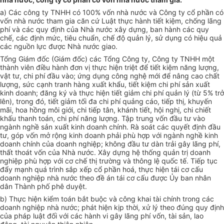
a) Các công ty TNHH có 100% vốn nhà nước và Công ty cổ phần có
vốn nhà nước tham gia căn cứ Luật thực hành tiết kiệm, chống lãng
phí và các quy định của Nhà nước xây dựng, ban hành các quy
chế, các định mức, tiêu chuẩn, chế độ quản lý, sử dụng có hiệu quả
các nguồn lực được Nhà nước giao.
Tổng Giám đốc (Giám đốc) các Tổng Công ty, Công ty TNHH một
thành viên điều hành đơn vị thực hiện triệt để tiết kiệm năng lượng,
vật tư, chi phí đầu vào; ứng dụng công nghệ mới để nâng cao chất
lượng, sức cạnh tranh hàng xuất khẩu, tiết kiệm chi phí sản xuất
kinh doanh; đăng ký và thực hiện tiết giảm chi phí quản lý (từ 5% trở
lên), trong đó, tiết giảm tối đa chi phí quảng cáo, tiếp thị, khuyến
mãi, hoa hồng môi giới, chi tiếp tân, khánh tiết, hội nghị, chi chiết
khấu thanh toán, chi phí năng lượng. Tập trung vốn đầu tư vào
ngành nghề sản xuất kinh doanh chính. Rà soát các quyết định đầu
tư, góp vốn mở rộng kinh doanh phải phù hợp với ngành nghề kinh
doanh chính của doanh nghiệp; không đầu tư dàn trải gây lãng phí,
thất thoát vốn của Nhà nước. Xây dựng hệ thống quản trị doanh
nghiệp phù hợp với cơ chế thị trường và thông lệ quốc tế. Tiếp tục
đẩy mạnh quá trình sắp xếp cổ phần hoá, thực hiện tái cơ cấu
doanh nghiệp nhà nước theo đề án tái cơ cấu được Ủy ban nhân
dân Thành phố phê duyệt.
b) Thực hiện kiểm toán bắt buộc và công khai tài chính trong các
doanh nghiệp nhà nước; phát hiện kịp thời, xử lý theo đúng quy định
của pháp luật đối với các hành vi gây lãng phí vốn, tài sản, lao