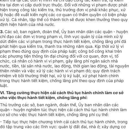
tra tại đơn vị cấp dưới trực thuộc. Đối với những vi phạm được phát
hiện trong công tác kiểm tra, thủ trưởng đơn vị phải khắc phục, xử
lý hoặc đề xuất kiến nghị các cơ quan có thẩm quyền có biện pháp
xử lý. Cá nhân, tập thể có thành tích sẽ được khen thưởng theo quy
định hiện hành của nhà nước.
3.
Các sở, ban ngành, đoàn thể, Ủy ban nhân dân các quận - huyện
chỉ đạo các đơn vị trong phạm vi, lĩnh vực quản lý của mình xử lý
dứt điểm các vi phạm trong thực hành tiết kiệm, chống lãng phí đã
phát hiện qua kiểm tra, thanh tra những năm qua. Kịp thời xử lý vi
phạm theo đúng quy định của pháp luật; công bố công khai trên
các phương tiện thông tin đại chúng đối với cơ quan, đơn vị, tổ
chức, cá nhân có hành vi vi phạm, gây lãng phí ngân sách nhà
nước, tiền, tài sản nhà nước, lao động, thời gian lao động, tài nguyên
thiên nhiên và việc xử lý các hành vi vi phạm đó; quy định trách
nhiệm về bồi thường thiệt hại, xử lý kỷ luật, xử phạt hành chính
trong thực hành tiết kiệm, chống lãng phí theo quy định của pháp
luật.
VI. Tăng cường thực hiện cải cách thủ tục hành chính làm cơ sở
cho việc thực hành tiết kiệm, chống lãng phí:
Thủ trưởng các sở, ban ngành, đoàn thể, Ủy ban nhân dân các
quận - huyện nghiêm túc thực hiện cải cách thủ tục hành chính làm
cơ sở cho việc thực hành tiết kiệm, chống lãng phí cụ thể:
- Tiếp tục thực hiện chương trình cải cách thủ tục hành chính, trong
đó tập trung vào các lĩnh vực: quản lý đất đai, nhà ở; xây dựng cơ