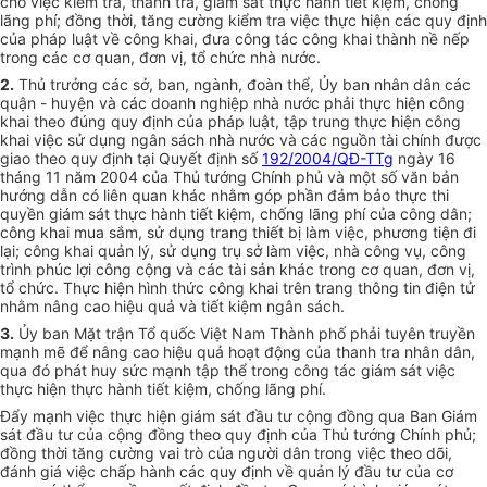
cho việc kiểm tra, thanh tra, giám sát thực hành tiết kiệm, chống
lãng phí; đồng thời, tăng cường kiểm tra việc thực hiện các quy định
của pháp luật về công khai, đưa công tác công khai thành nề nếp
trong các cơ quan, đơn vị, tổ chức nhà nước.
2.
Thủ trưởng các sở, ban, ngành, đoàn thể, Ủy ban nhân dân các
quận - huyện và các doanh nghiệp nhà nước phải thực hiện công
khai theo đúng quy định của pháp luật, tập trung thực hiện công
khai việc sử dụng ngân sách nhà nước và các nguồn tài chính được
giao theo quy định tại Quyết định số
192/2004/QĐ-TTg
ngày 16
tháng 11 năm 2004 của Thủ tướng Chính phủ và một số văn bản
hướng dẫn có liên quan khác nhằm góp phần đảm bảo thực thi
quyền giám sát thực hành tiết kiệm, chống lãng phí của công dân;
công khai mua sắm, sử dụng trang thiết bị làm việc, phương tiện đi
lại; công khai quản lý, sử dụng trụ sở làm việc, nhà công vụ, công
trình phúc lợi công cộng và các tài sản khác trong cơ quan, đơn vị,
tổ chức. Thực hiện hình thức công khai trên trang thông tin điện tử
nhằm nâng cao hiệu quả và tiết kiệm ngân sách.
3.
Ủy ban Mặt trận Tổ quốc Việt Nam Thành phố phải tuyên truyền
mạnh mẽ để nâng cao hiệu quả hoạt động của thanh tra nhân dân,
qua đó phát huy sức mạnh tập thể trong công tác giám sát việc
thực hiện thực hành tiết kiệm, chống lãng phí.
Đẩy mạnh việc thực hiện giám sát đầu tư cộng đồng qua Ban Giám
sát đầu tư của cộng đồng theo quy định của Thủ tướng Chính phủ;
đồng thời tăng cường vai trò của người dân trong việc theo dõi,
đánh giá việc chấp hành các quy định về quản lý đầu tư của cơ