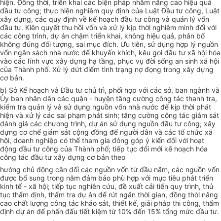
hiện. Đồng thời, triển khai các biện pháp nhằm nâng cao hiệu quả
đầu tư công; thực hiện nghiêm quy định của Luật Đầu tư công, Luật
xây dựng, các quy định về kế hoạch đầu tư công và quản lý vốn
đầu tư. Kiên quyết thu hồi vốn và xử lý kịp thời nghiêm minh đối với
các công trình, dự án chậm triển khai, không hiệu quả, phân bổ
không đúng đối tượng, sai mục đích. Ưu tiên, sử dụng hợp lý nguồn
vốn ngân sách nhà nước để khuyến khích, kêu gọi đầu tư xã hội hóa
vào các lĩnh vực xây dựng hạ tầng, phục vụ đời sống an sinh xã hội
của Thành phố. Xử lý dứt điểm tình trạng nợ đọng trong xây dựng
cơ bản.
b) Sở Kế hoạch và Đầu tư chủ trì, phối hợp với các sở, ban ngành và
Ủy ban nhân dân các quận - huyện tăng cường công tác thanh tra,
kiểm tra quản lý và sử dụng nguồn vốn nhà nước để kịp thời phát
hiện và xử lý các sai phạm phát sinh; tăng cường công tác giám sát
đánh giá các chương trình, dự án sử dụng nguồn đầu tư công; xây
dựng cơ chế giám sát cộng đồng để người dân và các tổ chức xã
hội, doanh nghiệp có thể tham gia đóng góp ý kiến đối với hoạt
động đầu tư công của Thành phố; tiếp tục đổi mới kế hoạch hóa
công tác đầu tư xây dựng cơ bản theo
hướng chủ động cân đối các nguồn vốn từ đầu năm, các nguồn vốn
được bổ sung trong năm đảm bảo phù hợp với mục tiêu phát triển
kinh tế - xã hội; tiếp tục nghiên cứu, đề xuất cải tiến quy trình, thủ
tục thẩm định, thẩm tra dự án để rút ngắn thời gian, đồng thời nâng
cao chất lượng công tác khảo sát, thiết kế, giải pháp thi công, thẩm
định dự án để phấn đấu tiết kiệm từ 10% đến 15% tổng mức đầu tư.