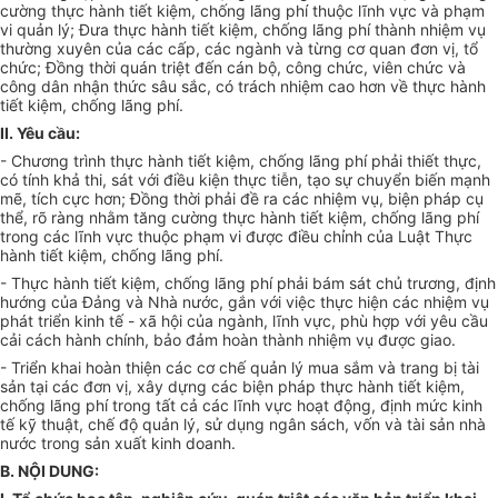
cường thực hành tiết kiệm, chống lãng phí thuộc lĩnh vực và phạm
vi quản lý; Đưa thực hành tiết kiệm, chống lãng phí thành nhiệm vụ
thường xuyên của các cấp, các ngành và từng cơ quan đơn vị, tổ
chức; Đồng thời quán triệt đến cán bộ, công chức, viên chức và
công dân nhận thức sâu sắc, có trách nhiệm cao hơn về thực hành
tiết kiệm, chống lãng phí.
II. Yêu cầu:
- Chương trình thực hành tiết kiệm, chống lãng phí phải thiết thực,
có tính khả thi, sát với điều kiện thực tiễn, tạo sự chuyển biến mạnh
mẽ, tích cực hơn; Đồng thời phải đề ra các nhiệm vụ, biện pháp cụ
thể, rõ ràng nhằm tăng cường thực hành tiết kiệm, chống lãng phí
trong các lĩnh vực thuộc phạm vi được điều chỉnh của Luật Thực
hành tiết kiệm, chống lãng phí.
- Thực hành tiết kiệm, chống lãng phí phải bám sát chủ trương, định
hướng của Đảng và Nhà nước, gắn với việc thực hiện các nhiệm vụ
phát triển kinh tế - xã hội của ngành, lĩnh vực, phù hợp với yêu cầu
cải cách hành chính, bảo đảm hoàn thành nhiệm vụ được giao.
- Triển khai hoàn thiện các cơ chế quản lý mua sắm và trang bị tài
sản tại các đơn vị, xây dựng các biện pháp thực hành tiết kiệm,
chống lãng phí trong tất cả các lĩnh vực hoạt động, định mức kinh
tế kỹ thuật, chế độ quản lý, sử dụng ngân sách, vốn và tài sản nhà
nước trong sản xuất kinh doanh.
B. NỘI DUNG: