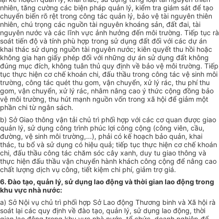
nhiên, tăng cường các biện pháp quản lý, kiểm tra giám sát để tạo
chuyển biến rõ rệt trong công tác quản lý, bảo vệ tài nguyên thiên
nhiên, chú trọng các nguồn tài nguyên khoáng sản, đất đai, tài
nguyên nước và các lĩnh vực ảnh hưởng đến môi trường. Tiếp tục rà
soát tiến độ và tính phù hợp trong sử dụng đất đối với các dự án
khai thác sử dụng nguồn tài nguyên nước; kiên quyết thu hồi hoặc
không gia hạn giấy phép đối với những dự án sử dụng đất không
đúng mục đích, không tuân thủ quy định về bảo vệ môi trường. Tiếp
tục thực hiện cơ chế khoán chi, đấu thầu trong công tác vệ sinh môi
trường, công tác quét thu gom, vận chuyển, xử lý rác, thu phí thu
gom, vận chuyển, xử lý rác, nhằm nâng cao ý thức cộng đồng bảo
vệ môi trường, thu hút mạnh nguồn vốn trong xã hội để giảm một
phần chi từ ngân sách.
b) Sở Giao thông vận tải chủ trì phối hợp với các cơ quan được giao
quản lý, sử dụng công trình phúc lợi công cộng (công viên, cầu,
đường, vệ sinh môi trường,...), phải có kế hoạch bảo quản, khai
thác, tu bổ và sử dụng có hiệu quả; tiếp tục thực hiện cơ chế khoán
chi, đấu thầu công tác chăm sóc cây xanh, duy tu giao thông và
thực hiện đấu thầu vận chuyển hành khách công cộng để nâng cao
chất lượng dịch vụ công, tiết kiệm chi phí, giảm trợ giá.
6. Đào tạo, quản lý, sử dụng lao động và thời gian lao động trong
khu vực nhà nước:
a) Sở Nội vụ chủ trì phối hợp Sở Lao động Thương binh và Xã hội rà
soát lại các quy định về đào tạo, quản lý, sử dụng lao động, thời
gian lao động trong khu vực nhà nước, tổ chức, doanh nghiệp để