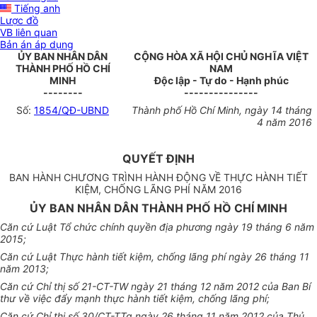
Tiếng anh
Lược đồ
VB liên quan
Bản án áp dụng
ỦY BAN NHÂN DÂN
CỘNG HÒA XÃ HỘI CHỦ NGHĨA VIỆT
THÀNH PHỐ HỒ CHÍ
NAM
MINH
Độc lập - Tự do - Hạnh phúc
--------
---------------
Số:
1854/QĐ-UBND
Thành phố Hồ Chí Minh, ngày 14 tháng
4 năm 2016
QUYẾT ĐỊNH
BAN HÀNH CHƯƠNG TRÌNH HÀNH ĐỘNG VỀ THỰC HÀNH TIẾT
KIỆM, CHỐNG LÃNG PHÍ NĂM 2016
ỦY BAN NHÂN DÂN THÀNH PHỐ HỒ CHÍ MINH
Căn cứ Luật Tổ chức chính quyền địa phương ngày 19 tháng 6 năm
2015;
Căn cứ Luật Thực hành tiết kiệm, chống lãng phí ngày 26 tháng 11
năm 2013;
Căn cứ Chỉ thị số 21-CT-TW ngày 21 tháng 12 năm 2012 của Ban Bí
thư về việc đẩy mạnh thực hành tiết kiệm, chống lãng phí;
Căn cứ Chỉ thị số 30/CT-TTg ngày 26 tháng 11 năm 2012 của Thủ