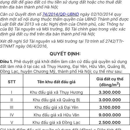
dụng đất để giao đất có thu tiền sử dụng đất hoặc cho thuê đất
trên địa bàn thành phố Hà Nội;
C
ă
n c
ứ
Quyết định số
74/2014/QĐ-UBND
ngày 02/10/2014 quy
định một số nội dung thuộc thẩm quyền của UBND Thành phố được
Luật Đ
ấ
t đai 2013 và các Nghị định c
ủ
a Chính phủ, các Thông tư
của Bộ Tài nguyên và Môi trường, Bộ Tài chính giao trong việc xác
định gi
á
đất cụ thể trên địa bàn thành phố Hà Nội;
Xét đề nghị Sở Tài nguyên và Môi trường tại Tờ trình số 2742/TTr-
STNMT ngày 06/4/2016,
QUYẾT ĐỊNH:
Điều 1.
Phê duyệt giá khởi điểm làm căn cứ đấu giá quyền sử dụng
đất làm nhà ở tại các xã Thụy Hương, Đại Yên, Hữu Văn, Quảng Bị,
Đ
ồ
ng Lạc, huyện Chương Mỹ, thành phố Hà Nội; cụ thể như sau:
Giá đất cụ thể
STT
Tên khu đất đấu giá
2
(đồng/m
)
I
Khu đấu giá xã Thụy Hương
3.300.000
II
Khu đấu giá xã Quảng Bị
3.000.000
III
Khu đấu giá xã Đại Yên
3.100.000
IV
Khu đấu giá xã Hữu Văn
9.000.000
V
Khu đấu giá xã Đồng Lạc
2.500.000
Giá khởi điểm đấu giá quyền sử dụng đất (đồng) = Diện tích đất