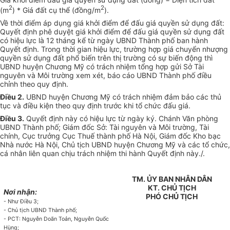
2
2
(m
) * Giá
đất cụ thể (đồng/m
).
V
ề thời điểm áp dụng giá khởi điểm để đấu giá quyền sử dụng đất:
Quyết định phê duyệt giá khởi đi
ể
m để đấu giá quyền s
ử
dụng đất
có hiệu lực là 1
2
tháng kể từ ngày UBND Thành phố ban hành
Quyết định. Trong thời gian hiệu lực, trường hợp giá chuyển nhượng
quyền sử dụng đất phổ b
iế
n trên thị trường có sự biến động thì
UBND huyện Chương Mỹ có trách nhiệm tổng hợp gửi Sở Tài
nguyên và Môi trường xem xét, báo cáo UBND Thành phố điều
chỉnh theo quy định.
Điều 2.
UBND huyện Chương Mỹ có trách nhiệm đảm bảo các thủ
tục và điều kiện theo quy định trước khi tổ chức đấu giá.
Điều 3.
Quyết định này có hiệu lực từ ngày ký. Chánh Văn phòng
UBND Thành phố; Giám đốc Sở: Tài nguyên và Môi trường, Tài
chính, Cục trưởng Cục Thuế thành phố Hà Nội, Giám đốc Kho bạc
Nhà nước Hà Nội, Chủ tịch UBND huyện Chương Mỹ và các tổ chức,
cá nhân liên quan chịu trách nhiệm thi hành Quyết định này./
.
TM. ỦY BAN NHÂN DÂN
KT. CHỦ TỊCH
Nơi nhận:
PHÓ CHỦ TỊCH
- Như Điều 3
;
- Chủ tịch UBND Thành phố;
- PCT: Nguyễn Doãn Toản, Nguyễn Quốc
Hùng;