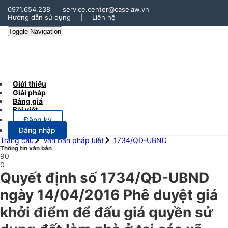
0971.654.238
service.center@caselaw.vn
Hướng dẫn sử dụng
|
Liên hệ
Toggle Navigation
Giới thiệu
Giải pháp
Bảng giá
Bài viết
Đăng ký
Đăng nhập
Trang chủ
Văn bản pháp luật
1734/QĐ-UBND
Thông tin văn bản
90
0
Quyết định số 1734/QĐ-UBND
ngày 14/04/2016 Phê duyệt giá
khởi điểm để đấu giá quyền sử