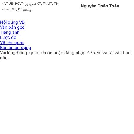
- VPUB: PCVP
; KT, TNMT, TH;
Công Kỳ
Nguyễn Doãn Toản
- Lưu: VT, KT
.
(Hùng)
Nội dung VB
Văn bản gốc
Tiếng anh
Lược đồ
VB liên quan
Bản án áp dụng
Vui lòng
Đăng ký
tài khoản hoặc
đăng nhập
để xem và tải văn bản
gốc.