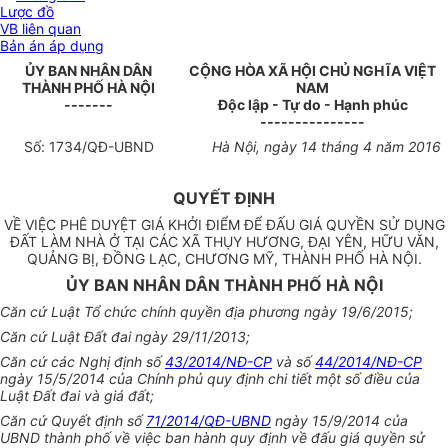
Lược đồ
VB liên quan
Bản án áp dụng
ỦY BAN NHÂN DÂN
CỘNG HÒA XÃ HỘI CHỦ NGHĨA VIỆT
T
HÀNH PHỐ HÀ NỘI
NAM
-------
Độc lập - Tự do - Hạnh phúc
---------------
Số:
1734
/QĐ-UBND
Hà Nội
, ngày
14
tháng
4
năm 2016
QUYẾT ĐỊNH
VỀ VIỆC PHÊ DUYỆT GIÁ KHỞI ĐIỂM ĐỂ ĐẤU GIÁ QUYỀN SỬ DỤNG
ĐẤT LÀM NHÀ Ở TẠI CÁC XÃ THỤY HƯƠNG, ĐẠI YÊN, HỮU VĂN,
QUẢNG BỊ, ĐỒNG LẠC, CHƯƠNG MỸ, THÀNH PHỐ HÀ NỘI.
ỦY BAN NHÂN DÂN THÀNH PHỐ HÀ NỘI
Căn cứ Luật Tổ chức chính quyền địa phương ngày 19/6/2015;
Căn cứ Luật Đất đai ngày 29/11/2013;
Căn cứ c
á
c Nghị định số
43/2014/NĐ-CP
và số
44/2014/NĐ-CP
n
g
ày 15/5/2014 của Chính phủ quy định chi tiết một số điều của
Luật Đất đai và giá đất;
Căn cứ Quyết định số
71/2014/QĐ-UBND
ngày 15/9/2014 của
UBND thành phố về việc ban hà
nh
quy định về đ
ấ
u giá quyền sử