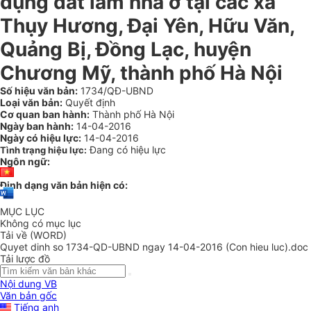
dụng đất làm nhà ở tại các xã
Thụy Hương, Đại Yên, Hữu Văn,
Quảng Bị, Đồng Lạc, huyện
Chương Mỹ, thành phố Hà Nội
Số hiệu văn bản:
1734/QĐ-UBND
Loại văn bản:
Quyết định
Cơ quan ban hành:
Thành phố Hà Nội
Ngày ban hành:
14-04-2016
Ngày có hiệu lực:
14-04-2016
Đang có hiệu lực
Tình trạng hiệu lực:
Ngôn ngữ:
Định dạng văn bản hiện có:
MỤC LỤC
Không có mục lục
Tải về (WORD)
Quyet dinh so 1734-QD-UBND ngay 14-04-2016 (Con hieu luc).doc
Tải lược đồ
Nội dung VB
Văn bản gốc
Tiếng anh