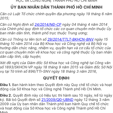
HỌC VÀ CÔNG NGHỆ THÀNH PHỐ HỒ CHÍ MINH
ỦY BAN NHÂN DÂN THÀNH PHỐ HỒ CHÍ MINH
Căn cứ Luật Tổ chức chính quyền địa phương ngày 19 tháng 6 năm
2015;
Căn cứ Nghị định số
24/2014/NĐ-CP
ngày 04 tháng 4 năm 2014
của Chính phủ quy định tổ chức các cơ quan chuyên môn thuộc Ủy
ban nhân dân tỉnh, thành phố trực thuộc Trung ương;
Căn cứ Thông tư liên tịch số
29/2014/TTLT-BKHCN-BNV
ngày 15
tháng 10 năm 2014 của Bộ Khoa học và Công nghệ và Bộ Nội vụ
hư
ớ
ng dẫn chức năng, nhiệm vụ, quyền hạn và cơ cấu tổ chức của
cơ quan chuyên môn về khoa học và công nghệ thuộc Ủy ban nhân
dân cấp tỉnh, cấp huyện;
Xét đề nghị của Giám đốc Sở Khoa học và Công nghệ tại Công văn
số 1893/SKHCN-VP ngày 18 tháng 9 năm 2015 và Giám đốc Sở Nội
vụ tại Tờ trình số 896/TTr-SNV ngày 18 tháng 3 năm 2016,
QUYẾT ĐỊNH:
Điều 1.
Ban hành kèm theo Quyết định này Quy chế tổ chức và hoạt
động của Sở Khoa học và Công nghệ Thành phố Hồ Chí Minh.
Điều 2.
Quyết định này có hiệu lực thi hành sau 10 ngày, kể từ ngày
ký. Bãi bỏ Quyết định số
21/2009/QĐ-UBND
ngày 12 tháng 3 năm
2009 của Ủy ban nhân dân Thành phố ban hành Quy chế tổ chức
và hoạt động của Sở Khoa học và Công nghệ Thành phố Hồ Chí
Minh.