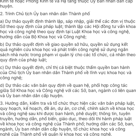
Kinh tế hoặc Phòng Kinh tế và Hạ tầng thuộc Ủy ban nhân dân cấp
huyện.
2. Trình Chủ tịch Ủy ban nhân dân Thành phố
a) Dự thảo quyết định thành lập, sáp nhập, giải thể các đơn vị thuộc
Sở theo quy định của pháp luật; thành lập các Hội đồng tư vấn khoa
học và công nghệ theo quy định tại Luật Khoa học và công nghệ,
hướng dẫn của Bộ Khoa học và Công nghệ;
b) Dự thảo quyết định về giao quyền sở hữu, quyền sử dụng kết
quả nghiên cứu khoa học và phát triển công nghệ sử dụng ngân
sách nhà nước trong phạm vi quản lý cho các tổ chức, cá nhân theo
quy định của pháp luật;
c) Dự thảo quyết định, chỉ thị cá biệt thuộc thẩm quyền ban hành
của Chủ tịch Ủy ban nhân dân Thành phố về lĩnh vực khoa học và
công nghệ;
d) Dự thảo các văn bản quy định về quan hệ, phối hợp công tác
giữa Sở Khoa học và Công nghệ với các Sở, ban, ngành có liên quan
và Ủy ban nhân dân cấp huyện.
3. Hướng dẫn, kiểm tra và tổ chức thực hiện các văn bản pháp luật,
quy hoạch, kế hoạch, đề án, dự án, cơ chế, chính sách về khoa học
và công nghệ sau khi được ban hành, phê duyệt; thông tin, tuyên
truyền, hướng dẫn, phổ biến, giáo dục, theo d
õ
i thi hành pháp luật
về khoa học và công nghệ của Thành phố; hướng dẫn các Sở, ban,
ngành, Ủy ban nhân dân cấp huyện, tổ chức khoa học và công
nghệ của Thành phố về quản lý khoa học và công nghệ.