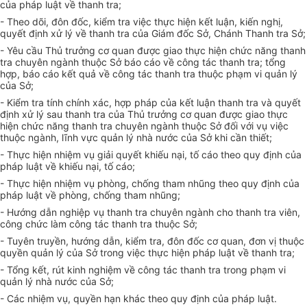
của pháp luật v
ề
thanh tra;
- Theo dõi, đôn đốc, kiểm tra việc thực hiện kết luận, kiến nghị,
quyết định xử lý về thanh tra của Giám đốc Sở, Chánh Thanh tra Sở;
- Yêu cầu Thủ trưởng cơ quan được giao thực hiện chức năng thanh
tra chuyên ngành thuộc Sở báo cáo về công tác thanh tra; tổng
hợp, báo cáo kết quả v
ề
công tác thanh tra thuộc phạm vi quản lý
của Sở;
- Kiểm tra tính chính xác, hợp pháp của kết luận thanh tra và quyết
đ
ị
nh xử lý sau thanh tra của Thủ trưởng cơ quan được giao thực
hiện chức năng thanh
tr
a chuyên ngành thuộc Sở đối với vụ việc
thuộc ngành, lĩnh vực quản lý nhà nước của Sở khi c
ầ
n thiết;
- Thực hiện nhiệm vụ giải quyết khiếu nại, tố cáo theo quy định của
pháp luật về khi
ế
u nại, tố cáo;
- Thực hiện nhiệm vụ phòng, chống tham nhũng theo qu
y
định của
pháp luật về phòng, chống tham nhũng;
- Hướng dẫn nghiệp vụ thanh tra chuyên ngành cho thanh tra viên,
công chức làm công tác thanh tra thuộc Sở;
- Tuyên truyền, hướng dẫn, kiểm tra, đôn đốc cơ quan, đơn vị thuộc
quyền quản lý của Sở trong việc thực hiện pháp luật về thanh tra;
- Tổng kết, rút kinh nghiệm về công tác thanh tra trong phạm vi
quản lý nhà nước của Sở;
- Các nhiệm vụ, quyền hạn khác theo quy định của pháp luật.