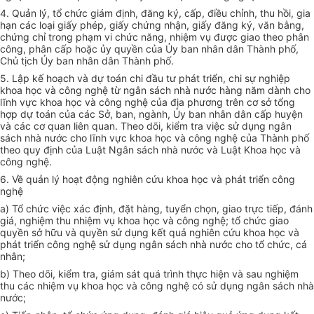
4. Quản lý, tổ chức giám định, đăng ký, cấp, điều chỉnh, thu hồi, gia
hạn các loại giấy phép, giấy chứng nhận, giấy đăng ký, văn bằng,
chứng chỉ trong phạm vi chức năng, nhiệm vụ được giao theo phân
công, phân cấp hoặc ủy quyền của Ủy ban nhân dân Thành phố,
Chủ tịch Ủy ban nhân dân Thành phố.
5. Lập kế hoạch và dự toán chi đầu tư phát triển, chi sự nghiệp
khoa học và công nghệ từ ngân sách nhà nước hàng năm dành cho
lĩnh vực khoa học và công nghệ của địa phương trên cơ sở tổng
hợp dự toán của các Sở, ban, ngành, Ủy ban nhân dân cấp huyện
và các cơ quan liên quan. Theo dõi, kiểm tra việc sử dụng ngân
sách nhà nước cho lĩnh vực khoa học và công nghệ của Thành phố
theo quy định của Luật Ngân sách nhà nước và Luật Khoa học và
công nghệ.
6.
V
ề quản lý hoạt động nghiên cứu khoa học và phát triển công
nghệ
a) Tổ chức việc xác định, đặt hàng, tuyển chọn, giao trực tiếp, đánh
giá, nghiệm thu nhiệm vụ khoa học và công nghệ; tổ chức giao
quyền sở hữu và quy
ề
n sử dụng k
ế
t quả nghiên cứu khoa học và
phát triển công nghệ sử dụng ngân sách nhà nước cho tổ chức, cá
nhân;
b) Theo dõi, kiểm tra, giám sát quá trình thực hiện và sau nghiệm
thu các nhiệm vụ khoa học và công nghệ có sử dụng ngân sách nhà
nước;