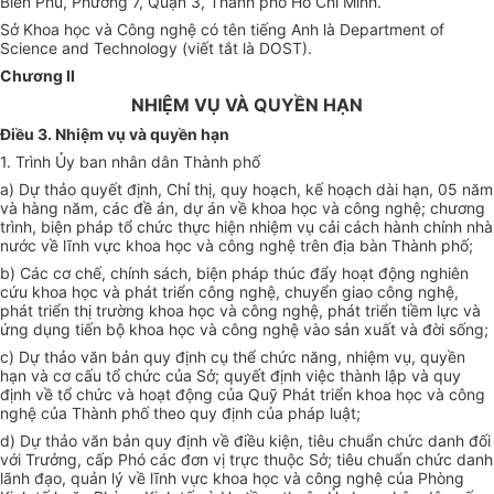
Biên Phủ, Phường 7, Quận 3, Thành phố Hồ Chí Minh.
Sở Khoa học và Công nghệ có tên tiếng Anh là Department of
Science and Technology (viết tắt là DOST).
Chương II
NHIỆM VỤ VÀ QUYỀN HẠN
Điều 3. Nhiệm vụ và quyền hạn
1. Trình Ủy ban nhân dân Thành phố
a) Dự thảo quyết định, Chỉ thị, quy hoạch, kế hoạch dài hạn, 05 n
ă
m
và hàng năm, các đề án, dự án về khoa học và công nghệ; chương
trình, biện pháp tổ chức thực hiện nhiệm vụ cải cách hành chính nhà
nước về lĩnh vực khoa học và công nghệ trên địa bàn Thành phố;
b) Các cơ chế, chính sách, biện pháp thúc đẩy hoạt động nghiên
cứu khoa học và phát triển công nghệ, chuyển giao công nghệ,
phát triển thị trường khoa học và công nghệ, phát triển tiềm lực và
ứng dụng tiến bộ khoa học và công nghệ vào sản xuất và đời sống;
c) Dự thảo v
ă
n bản quy định cụ thể chức năng, nhiệm vụ, quyền
hạn và cơ cấu tổ chức của Sở; quyết định việc thành lập và quy
định về tổ chức và hoạt động của Quỹ Phát tri
ể
n khoa học và công
nghệ của Thành phố theo quy định của pháp luật;
d) Dự thảo văn bản quy định về điều kiện, tiêu chuẩn chức danh đối
với Trưởng, cấp Phó các đơn vị trực thuộc Sở; tiêu chuẩn chức danh
lãnh đạo, quản lý về
l
ĩnh vực khoa học và công nghệ của Phòng