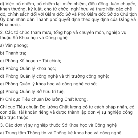
d) Việc bổ nhiệm, bổ nhiệm lại, miễn nhiệm, điều động, luân chuyển,
khen thưởng, kỷ luật, cho từ chức, nghỉ hưu và thực hiện các chế
độ, chính sách đối với Giám đốc Sở và Phó Giám đốc Sở do Chủ tịch
Ủy ban nhân dân Thành phố quyết định theo quy định của Đảng và
Nhà nước.
2. Các tổ chức tham mưu, tổng hợp và chuyên môn, nghiệp vụ
thuộc Sở Khoa học và Công nghệ
a) Văn phòng;
b) Thanh tra;
c) Phòng Kế hoạch - Tài chính;
d) Phòng Quản lý khoa học;
đ) Phòng Quản lý công nghệ và thị trường công nghệ;
e) Phòng Quản lý khoa học và công nghệ cơ sở;
g) Phòng Quản lý Sở hữu trí tuệ;
h) Chi cục Tiêu chuẩn Đo lường Chất lượng
.
Chi cục Tiêu chuẩn Đo lường Chất lượng có tư cách p
h
áp nhân, c
ó
con dấu, tài khoản riêng và được thành lập đ
ơn
vị sự nghiệp công
lập trực thuộc.
3. Các đơn vị sự nghiệp thuộc Sở Khoa học và Công nghệ
a) Tr
u
ng tâm Thông tin và Thống kê khoa học và công nghệ;