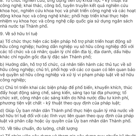
8. Tổ chức nghiên cứu, ứng dụng tiến bộ khoa học - kỹ thuật và
công nghệ; khai thác, công bố, tuyên truyền kết quả nghiên cứu
khoa học, nghiên cứu khoa học và phát triển công nghệ và các hoạt
động khoa học và công nghệ khác; ph
ố
i hợp tri
ể
n khai thực hiện
nhiệm vụ khoa học và công nghệ c
ấ
p qu
ố
c gia sử dụng ngân sách
nhà nước tại Thành phố.
9.
V
ề sở hữu trí tuệ
a) Tổ chức thực hiện các biện pháp hỗ trợ phát triển hoạt động sở
hữu công nghiệp; hướng dẫn nghiệp vụ sở hữu công nghiệp đối với
các tổ chức và cá nhân; quản lý chỉ dẫn địa lý, địa danh, dấu hiệu
khác chỉ nguồn gốc địa lý đặc sản Thành phố;
b) Hướng dẫn, hỗ trợ tổ chức, cá nhân tiến hành các thủ tục về sở
hữu công nghiệp; chủ trì, phối hợp với các cơ quan có liên quan bảo
vệ quyền sở hữu công nghiệp và xử lý vi phạm pháp luật về sở hữu
công nghiệp;
c) Chủ trì triển khai các biện pháp để phổ biến, khuyến khích, thúc
đẩy hoạt động sáng chế, sáng kiến, sáng tạo tại địa phương; tổ
chức xét, công nhận các sáng kiến do Nhà nước đầu tư kinh phí,
phương tiện vật chất - kỹ thuật theo quy định của pháp luật;
d) Giúp Ủy ban nhân dân Thành phố thực hiện quản lý nhà nước về
sở hữu trí tuệ đối với các lĩnh vực liên quan theo quy định của pháp
luật và phân cấp hoặc ủy quyền của Ủy ban nhân dân Thành phố.
10.
V
ề tiêu chuẩn, đo lường, chất lượng
a) Tổ chức việc xây dựng và tham gia xây dựng quy chuẩn kỹ thuật