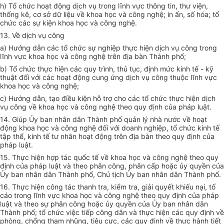
h) Tổ chức hoạt động dịch vụ trong lĩnh vực thông tin, thư viện,
thống kê, cơ sở dữ liệu về khoa học và công nghệ; in ấn, số hóa; tổ
chức các sự kiện khoa học và công nghệ.
13.
V
ề dịch vụ công
a) Hướng dẫn các tổ chức sự nghiệp thực hiện dịch vụ công trong
lĩnh vực khoa học và công nghệ trên địa bàn Thành phố;
b) Tổ chức thực hiện các quy trình, thủ tục, định mức kinh tế - kỹ
thuật đối với các hoạt động cung ứng dịch vụ công thuộc lĩnh vực
khoa học và công nghệ;
c) Hướng dẫn, tạo điều kiện hỗ trợ cho các tổ chức thực hiện dịch
vụ công v
ề
khoa học và công nghệ theo quy định của pháp luật.
14. Giúp Ủy ban nhân dân Thành phố quản lý nhà nước về hoạt
động khoa học và công nghệ đối với doanh nghiệp, tổ chức kinh tế
tập thể, kinh tế tư nhân hoạt động trên địa bàn theo quy định của
pháp luật.
15. Thực hiện hợp tác quốc tế về khoa học và công nghệ theo quy
định của pháp luật và theo phân công, phân cấp hoặc ủy quyền của
Ủy ban nhân dân Thành phố, Chủ tịch Ủy ban nhân dân Thành phố.
16. Thực hiện công tác thanh tra, kiểm tra, giải quyết khiếu nại, tố
cáo trong lĩnh vực khoa học và công nghệ theo quy định của pháp
luật và theo sự phân công hoặc ủy quyền của Ủy ban nhân dân
Thành phố; tổ chức việc tiếp công dân và thực hiện các quy định về
phòng, chống tham nhũng, tiêu cực, các quy định về thực hành tiết