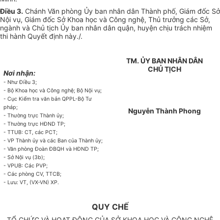
Điều 3.
Chánh Văn phòng Ủy ban nhân dân Thành phố, Giám đốc Sở
Nội vụ, Giám đốc Sở Khoa học và Công nghệ, Thủ trưởng các Sở,
ngành và Chủ tịch Ủy ban nhân dân quận, huyện chịu trách nhiệm
thi hành Quyết định này./.
TM.
ỦY
BAN NH
Â
N DÂN
CHỦ TỊCH
Nơi nhận:
- Như Điều 3;
- Bộ Khoa học và Công nghệ; Bộ Nội vụ;
- Cục Ki
ể
m tra văn bản QPPL-B
ộ
Tư
pháp;
Nguyễn Thành Phong
- Thường trực Thành ủy;
- Thường trực HĐND TP;
- TTUB: CT, các PCT;
- VP Thành ủy và các Ban của Thành ủy;
- Văn phòng Đoàn ĐBQH v
à
HĐND TP;
- Sở Nội vụ (3b);
- VP
U
B: Các PVP;
- Các phòng CV, TT
C
B;
- Lưu: VT, (VX-V
N
) XP.
QUY CHẾ
TỔ CHỨC VÀ HOẠT ĐỘNG CỦA SỞ KHOA HỌC VÀ CÔNG NGHỆ