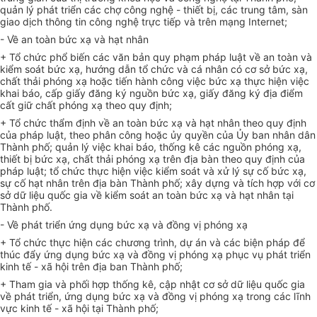
quản lý phát triển các chợ công nghệ
-
thiết bị, các trung tâm, sàn
giao dịch thông tin công nghệ trực tiếp và trên mạng Internet;
- Về an toàn bức xạ và hạt nhân
+ Tổ chức phổ biến các văn bản quy phạm pháp luật về an toàn và
kiểm soát bức xạ, hướng dẫn tổ chức và cá nhân có cơ sở bức xạ,
chất thải phóng xạ hoặc tiến hành công việc bức xạ thực hiện việc
khai báo, cấp giấy đ
ă
ng ký nguồn bức xạ, giấy đăng ký địa điểm
cất giữ chất phóng xạ theo quy định;
+ Tổ chức thẩm định về an toàn bức xạ và hạt nhân theo quy định
của pháp luật, theo phân công hoặc ủy quyền của Ủy ban nhân dân
Thành phố; quản lý việc khai báo, thống kê các nguồn phóng xạ,
thiết bị bức xạ, chất thải phóng xạ trên địa bàn theo quy định của
pháp luật; tổ chức thực hiện việc kiểm soát và xử lý sự cố bức xạ,
sự cố hạt nhân trên địa bàn Thành phố; xây dựng và tích hợp với cơ
sở dữ liệu quốc gia về kiểm soát an toàn bức xạ và hạt nhân tại
Thành phố.
-
V
ề phát triển ứng dụng bức xạ và đồng vị phóng xạ
+ Tổ chức thực hiện các chương trình, dự án và các biện pháp để
thúc đẩy ứng dụng bức xạ và đồng vị phóng xạ phục vụ phát triển
kinh tế - xã hội trên địa ban Thành phố;
+ Tham gia và phối hợp thống kê, cập nhật cơ sở dữ liệu quốc gia
về phát tri
ể
n, ứng dụng bức xạ và đồng vị ph
ó
ng xạ trong các lĩnh
vực kinh tế - xã hội tại Thành phố;