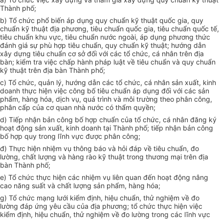
Thành phố;
b) Tổ chức phổ biến áp dụng quy chuẩn kỹ thuật quốc gia, quy
chuẩn kỹ thuật địa phương, tiêu chuẩn quốc gia, tiêu chuẩn quốc tế,
tiêu chuẩn khu vực, tiêu chuẩn nước ngoài, áp dụng phương thức
đánh giá sự phù hợp tiêu chuẩn, quy chu
ẩ
n kỹ thuật; hướng dẫn
xây dựng tiêu chuẩn cơ sở đối với các tổ chức, cá nhân trên địa
bàn; kiểm tra việc chấp hành pháp luật về tiêu chuẩn và quy chuẩn
kỹ thuật trên địa bàn Thành phố;
c) Tổ chức, quản lý, hướng dẫn các tổ chức, cá nhân sản xuất, kinh
doanh thực hiện việc công bố tiêu chuẩn áp dụng đối với các sản
phẩm, hàng hóa, dịch vụ, quá trình và môi trường theo phân công,
phân cấp của cơ quan nhà nước có th
ẩ
m quyền;
d) Tiếp nhận bản công bố hợp chuẩn của tổ chức, cá nhân đăng ký
hoạt động sản xuất, kinh doanh tại Thành phố; tiếp nhận bản công
bố hợp quy trong lĩnh vực được phân công;
đ) Thực hiện nhiệm vụ thông báo và hỏi đáp về tiêu chuẩn, đo
lường, chất lượng và hàng rào kỹ thuật trong thương mại trên địa
bàn Thành phố;
e) Tổ chức thực hiện các nhiệm vụ liên quan đến hoạt động nâng
cao năng suất và chất lượng sản phẩm, hàng hóa;
g) Tổ chức mạng lưới kiểm định, hiệu chuẩn, thử nghiệm về đo
lường đáp ứng yêu cầu của địa phương; tổ chức thực hiện việc
kiểm đ
ị
nh, hiệu chuẩn, thử nghiệm về đo lường trong các lĩnh vực