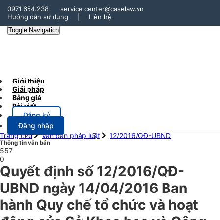
0971.654.238
service.center@caselaw.vn
Hướng dẫn sử dụng
|
Liên hệ
Toggle Navigation
Giới thiệu
Giải pháp
Bảng giá
Bài viết
Đăng ký
Đăng nhập
Trang chủ
Văn bản pháp luật
12/2016/QĐ-UBND
Thông tin văn bản
557
0
Quyết định số 12/2016/QĐ-
UBND ngày 14/04/2016 Ban
hành Quy chế tổ chức và hoạt