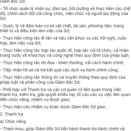
Giám đốc Sở;
- Tổ chức quản lý nhân sự, đào tạo, bồi dưỡng và thực hiện các chế
độ, chính sách đối với công chức, viên chức và người lao động của
Sở;
- Quản, lý và đảm bảo cơ sở vật chất, tài sản, phương tiện, trang
thiết bị và điều kiện làm việc của Sở;
- Thực hiện công tác lễ tân và hậu cần phục vụ các hội nghị, cuộc
họp, làm việc của Sở;
- Thực hiện công tác hợp tác quốc tế, hợp tác v
ớ
i tổ chức, cá nhân
trong nước về khoa học và công nghệ theo quy định của pháp luật;
-
Thực hiện công tác thi đua - khen thưởng, cải cách hành chính;
- Tiếp nhận hồ sơ và trả kết quả các dịch vụ hành chính công;
- Thực hiện công tác thông tin và truyền thông theo quy định của
pháp luật và phân công của Giám đốc Sở;
- Phối hợp với Thanh tra và các cơ quan có liên quan trong việc
thanh tra, kiểm tra, giải quyết khiếu nại, tố cáo các vụ việc liên quan
đến chức năng, nhiệm vụ được giao;
- Thực hiện các nhiệm vụ khác được Giám đốc Sở giao.
2. Thanh tra
a) Chức năng
- Tham mưu, giúp Giám đốc Sở tiến hành thanh tra hành chính và