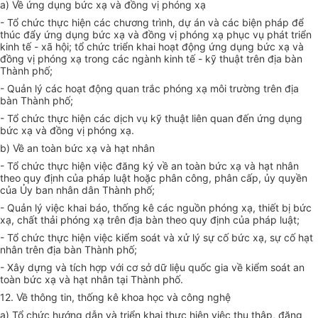
a)
V
ề ứng dụng bức xạ và đồng vị ph
ó
ng xạ
- Tổ chức thực hiện các chương
trì
nh, dự án và các biện pháp để
thúc đẩy ứng dụng bức xạ và đồng vị phóng xạ phục vụ phát triển
kinh tế - xã hội; tổ chức triển khai hoạt động ứng dụng bức xạ và
đồng vị phóng xạ trong các ngành kinh tế - kỹ thuật trên địa bàn
Thành phố;
- Quản lý các hoạt động quan trắc phóng xạ môi trường trên địa
bàn Thành phố;
- Tổ chức thực hiện các dịch vụ kỹ thuật liên quan đến ứng dụng
bức xạ và đồng vị phóng xạ.
b)
V
ề an toàn bức xạ và hạt nhân
- Tổ chức thực hiện việc đăng ký về an toàn bức xạ và hạt nhân
theo quy định của pháp luật hoặc phân công, phân cấp, ủy quyền
của Ủy ban nhân dân Thành phố;
- Quản lý việc khai báo, thống kê các nguồn phóng xạ, thiết bị bức
xạ, chất thải phóng xạ trên địa bàn theo quy định của pháp luật;
- Tổ chức thực hiện việc kiểm soát và xử lý sự cố bức xạ, sự cố hạt
nhân trên địa bàn Thành phố;
- Xây dựng và tích hợp với cơ sở dữ liệu quốc gia về kiểm soát an
toàn bức xạ và hạt nhân tại Thành phố.
12. Về thông tin, thống kê khoa học và công nghệ
a) Tổ chức hướng dẫn và triển khai thực hiện việc thu thập, đăng