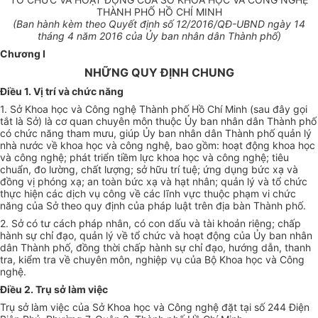
THÀNH PHỐ HỒ CHÍ MINH
(Ban hành kèm theo Quyết định số
12
/2016/QĐ-UBND ngày
1
4
th
á
ng 4 năm 2016 của Ủy ban nhân dân Thành ph
ố
)
Chương I
NHỮNG QUY ĐỊNH CHUNG
Điều 1. Vị trí và chức năng
1. Sở Khoa học và Công nghệ Thành phố Hồ Chí Minh (sau đây gọi
tắt là Sở) là cơ quan chuyên môn thuộc Ủy ban nhân dân Thành phố
có chức năng tham mưu, giúp Ủy ban nhân dân Thành phố quản lý
nhà nước về khoa học và công nghệ, bao gồm: hoạt động khoa học
và công nghệ; phát triển tiềm lực khoa học và công nghệ; tiêu
chuẩn, đo lường, chất lượng; sở hữu
trí
tuệ; ứng dụng bức xạ và
đồng vị phóng xạ; an toàn bức xạ và hạt nhân; quản lý và tổ chức
thực hiện các dịch vụ công về các lĩnh vực thuộ
c
phạm vi chức
năng của Sở theo quy định của pháp luật trên địa bàn Thành phố.
2. Sở có tư cách pháp nhân, có con dấu và tài khoản riêng; chấp
hành sự chỉ đạo, quản lý về tổ chức và hoạt động của Ủy ban nhân
dân Thành phố, đồng thời chấp hành sự chỉ đạo, hướng dẫn, thanh
tra, kiểm tra về chuyên môn, nghiệp vụ của Bộ Khoa học và Công
nghệ.
Điều 2. Trụ sở làm việc
Trụ sở làm việc của Sở Khoa học và Công nghệ đặt tại số 244 Điện