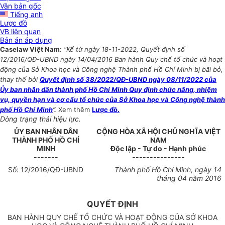
Văn bản gốc
Tiếng anh
Lược đồ
VB liên quan
Bản án áp dụng
Caselaw Việt Nam:
“Kể từ ngày 18-11-2022, Quyết định số
12/2016/QĐ-UBND ngày 14/04/2016 Ban hành Quy chế tổ chức và hoạt
động của Sở Khoa học và Công nghệ Thành phố Hồ Chí Minh bị bãi bỏ,
thay thế bởi
Quyết định số 38/2022/QĐ-UBND ngày 08/11/2022 của
Ủy ban nhân dân thành phố Hồ Chí Minh Quy định chức năng, nhiệm
vụ, quyền hạn và cơ cấu tổ chức của Sở Khoa học và Công nghệ thành
phố Hồ Chí Minh
”.
Xem thêm
Lược đồ.
Dòng trạng thái hiệu lực.
ỦY BAN NHÂN
DÂN
CỘNG HÒA XÃ HỘI CHỦ NGHĨA VIỆT
T
HÀNH PHỐ HỒ CHÍ
NAM
MINH
Độc lập - Tự do - Hạnh phúc
-------
---------------
Số:
12
/201
6
/QĐ-UBND
Thành phố Hồ Chí Minh
, ngày
14
tháng
04
năm
2016
QUYẾT ĐỊNH
BAN HÀNH QUY CHẾ TỔ CHỨC VÀ HOẠT ĐỘNG CỦA SỞ KHOA