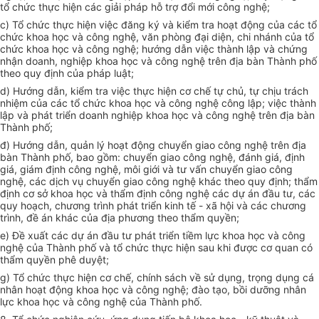
tổ chức thực hiện các giải pháp hỗ trợ đổi mới công nghệ;
c) Tổ chức thực hiện việc đăng ký và kiểm tra hoạt động của các tổ
chức khoa học và công nghệ, văn phòng đại diện, chi nhánh của tổ
chức khoa học và công nghệ; hướng dẫn việc thành lập và chứng
nhận doanh, nghiệp khoa học và công nghệ trên địa bàn Thành phố
theo quy định của pháp luật;
d) Hướng dẫn, kiểm tra việc thực hiện cơ chế tự chủ, tự chịu trách
nhiệm của các tổ chức khoa học và
c
ông nghệ công lập; việc thành
lập và phát triển doanh nghiệp khoa học và công nghệ trên địa bàn
Thành phố;
đ) Hướng dẫn, quản lý hoạt động chuyển giao công nghệ trên địa
bàn Thành phố, bao gồm: chuyển giao công nghệ, đánh giá, định
giá, giám định công nghệ, môi giới và tư vấn chuyển giao công
nghệ, các dịch vụ chu
y
ển giao công nghệ khác theo quy định; thẩm
đ
ị
nh cơ sở khoa học và thẩm định công nghệ các dự án đầu tư, các
quy hoạch, chương trình phát triển kinh tế - xã hội và các chương
trình, đề án khác của địa phương theo thẩm quyền;
e) Đ
ề
xuất các dự án đầu tư phát triển tiềm lực khoa học và công
nghệ của Thành phố và tổ chức thực hiện sau khi được cơ quan có
th
ẩ
m quy
ề
n phê duyệt;
g) Tổ chức thực hiện cơ chế, chính sách về sử dụng, trọng dụng cá
nhân hoạt động khoa học và công nghệ; đào tạo, bồi dưỡng nhân
lực khoa học và công nghệ của Thành phố.