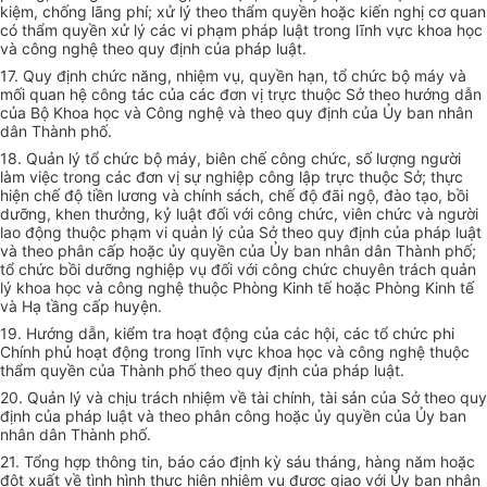
kiệm, chống lãng phí; xử lý theo thẩm quyền hoặc kiến nghị cơ quan
có thẩm quyền xử lý các vi phạm pháp luật trong lĩnh vực khoa học
và công nghệ theo quy định của pháp luật.
17. Quy định chức năng, nhiệm vụ, quyền hạn, tổ chức bộ máy và
mối quan hệ công tác của các đơn vị trực thuộc Sở theo hướng dẫn
của Bộ Khoa học và Công nghệ và theo quy định của Ủy ban nhân
dân Thành phố.
18. Quản lý tổ chức bộ máy, biên chế công chức, số lượng người
làm việc trong các đơn vị sự nghiệp công lập trực thuộc Sở; thực
hiện chế độ tiền lương và chính sách, chế độ đãi ngộ, đào tạo, bồi
dưỡng, khen thưởng, kỷ luật đối với công chức, viên chức và người
lao động thuộc phạm vi quản lý của Sở theo quy định của pháp luật
và theo phân cấp hoặc ủy quyền của Ủy ban nhân dân Thành phố;
tổ chức bồi dưỡng nghiệp vụ đối với công chức chuyên trách quản
lý khoa học và công nghệ thuộc Phòng Kinh tế hoặc Phòng Kinh tế
và Hạ tầng cấp huyện.
19. Hướng dẫn, kiểm tra hoạt động của các hội, các tổ chức phi
Chính phủ hoạt động trong lĩnh vực khoa học và công nghệ thuộc
thẩm quyền của Thành phố theo quy định của pháp luật.
20. Quản lý và chịu trách nhiệm về tài chính, tài sản của Sở theo quy
định của pháp luật và theo phân công hoặc ủy quyền của Ủy ban
nhân dân Thành phố.
21. Tổng hợp thông tin, báo cáo định kỳ sáu tháng, hàng năm hoặc
đột xuất về tình hình thực hiện nhiệm vụ được giao với Ủy ban nhân