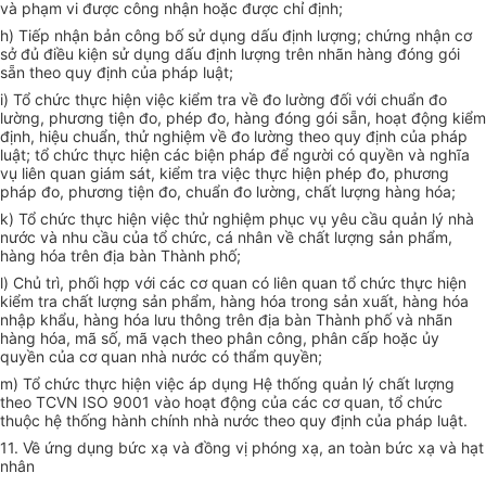
và phạm vi được công nhận hoặc được chỉ định;
h) Tiếp nhận bản công bố sử dụng dấu định lượng; chứng nhận cơ
sở đủ điều kiện sử dụng dấu định lượng trên nhãn hàng đóng gói
sẵn theo quy định của pháp luật;
i) Tổ chức thực hiện việc kiểm tra về đo lường đối v
ớ
i chuẩn đo
lường, phương tiện đo, phép đo, hàng đóng gói sẵn, hoạt động kiểm
định, hiệu chuẩn, thử nghiệm về đo lường theo quy định của pháp
luật; tổ chức thực hiện các biện pháp đ
ể
người có quy
ề
n và nghĩa
vụ liên quan giám sát, ki
ể
m tra việc thực hiện phép đo, phương
pháp đo, phương tiện đo, chuẩn đo lường, chất lượng hàng hóa;
k) Tổ chức thực hiện việc thử nghiệm phục vụ yêu cầu quản lý nhà
nước và nhu cầu của tổ chức, cá nhân về chất lượng sản phẩm,
hàng hóa
tr
ên địa bàn Thành phố;
l
) Chủ trì, phối hợp với các cơ quan có liên quan tổ chức thực hiện
kiểm tra chất lượng sản phẩm, hàng hóa trong sản xuất, hàng hóa
nhập khẩu, hàng hóa lưu thông trên địa bàn Thành phố và nhãn
hàng hóa, mã số, mã vạch theo phân công, phân cấp hoặc ủy
quyền của cơ quan nhà nước có thẩm quyền;
m) Tổ chức thực hiện việc áp dụng Hệ thống quản lý chất lượng
theo TCVN ISO 9001 vào hoạt động của các cơ quan, tổ chức
thuộc hệ thống hành chính nhà nước theo quy định của pháp luật.
11.
V
ề ứng dụng bức xạ và đồng vị phóng xạ, an toàn bức xạ và hạt
nhân