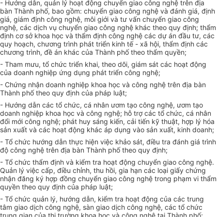
- Hướng dẫn, quản lý hoạt động chuyển giao công nghệ trên địa
bàn Thành phố, bao gồm: chuyển giao công nghệ và đánh giá, định
giá, giám định công nghệ, môi giới và tư vấn chuyển giao công
nghệ, các dịch vụ chuyển giao công nghệ khác theo quy định; thẩm
định cơ sở khoa học và thẩm định công nghệ các dự án đầu tư, các
quy hoạch, chương tr
ì
nh phát triển kinh tế - xã hội, thẩm định các
chương trình, đề á
n
khác của Thành phố theo thẩm quyền;
- Tham mưu, tổ chức triển khai, theo dõi, giám sát các hoạt động
của doanh nghiệp ứng dụng phát triển công nghệ;
- Chứng nhận doanh nghiệp khoa học và công nghệ trên địa bàn
Thành phố theo quy định của pháp luật;
- Hướng dẫn các tổ chức, cá nhân ươm tạo công nghệ, ươm tạo
doanh nghiệp khoa học và công nghệ; hỗ trợ các tổ chức, cá nhân
đ
ổ
i mới công nghệ; phát huy sáng ki
ế
n, cải tiến kỹ thuật, hợp lý hóa
sản xuất và các hoạt động khác áp dụng vào sản xuất, kinh doanh;
- Tổ chức hướng dẫn thực hiện việc khảo sát, điều tra đánh giá trình
độ công nghệ trên địa bàn Thành phố theo quy định;
- Tổ chức thẩm định và kiểm tra hoạt động chuyển giao công nghệ.
Quản lý việc cấp, điều chỉnh, thu hồi, gia hạn các loại giấy chứng
nhận đăng ký hợp đồng chuyển giao công nghệ trong phạm vi thẩm
quyền theo quy định của pháp luật;
- Tổ chức quản lý, hướng dẫn, kiểm tra hoạt động của các trung
tâm giao dịch công nghệ, sàn giao dịch công nghệ, các tổ chức
trung gian của thị trường khoa học và công nghệ tại Thành phố;