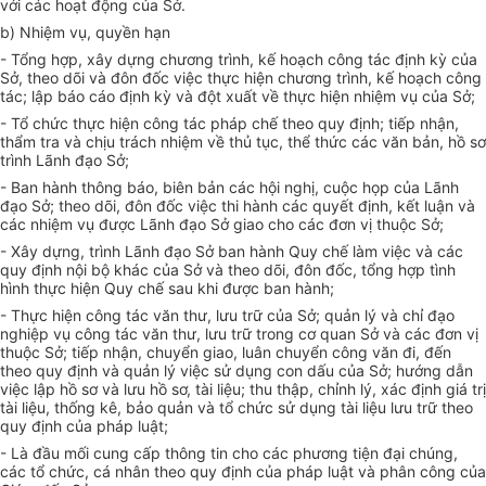
với các hoạt động của Sở.
b) Nhiệm vụ, quyền hạn
- Tổng hợp, xây dựng chương trình, kế hoạch công tác định kỳ của
Sở, theo dõi và đôn đốc việc thực hiện chương trình, kế hoạch công
tác; lập báo cáo định kỳ và đột xuất về thực hiện nhiệm vụ của Sở;
- Tổ chức thực hiện công tác pháp chế theo quy định; tiếp nhận,
thẩm tra và chịu trách nhiệm về thủ tục, thể thức các văn bản, hồ sơ
tr
ì
nh Lãnh đạo Sở;
- Ban hành thông báo, biên bản các hội nghị, cuộc họp của Lãnh
đạo Sở; theo dõi, đôn đốc việc thi hành các quyết định, kết luận và
các nhiệm vụ được Lãnh đạo Sở giao cho các đơn vị thuộc Sở;
- Xây dựng, trình Lãnh đạo Sở ban hành Quy chế làm việc và các
quy định nội bộ khác của Sở và theo dõi, đôn đốc, tổng hợp tình
hình thực hiện Quy chế sau khi được ban hành;
- Thực hiện công tác văn thư, lưu trữ của Sở; quản lý và chỉ đạo
nghiệp vụ công tác văn thư, lưu trữ trong cơ quan Sở và các đơn vị
thuộc Sở; tiếp nhận, chuyển giao, luân chuyển công văn đi, đến
theo quy định và quản
l
ý việc sử dụng con dấu của Sở; hướng dẫn
việc lập hồ sơ và lưu hồ sơ, tài liệu; thu thập, ch
ỉ
nh lý, xác định giá trị
tài liệu, thống kê, bảo quản và tổ chức sử dụng tài liệu lưu trữ theo
quy định của pháp luật;
- Là đầu mối cung cấp thông tin cho các phương tiện đại chúng,
các tổ chức, cá nhân theo quy định của pháp luật và phân công của