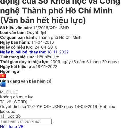
động của Sở Khoa học và Công
nghệ Thành phố Hồ Chí Minh
(Văn bản hết hiệu lực)
Số hiệu văn bản:
12/2016/QĐ-UBND
Loại văn bản:
Quyết định
Cơ quan ban hành:
Thành phố Hồ Chí Minh
Ngày ban hành:
14-04-2016
Ngày có hiệu lực:
24-04-2016
Ngày bị bãi bỏ, thay thế:
18-11-2022
Hết hiệu lực
Tình trạng hiệu lực:
Thời gian duy trì hiệu lực:
2399 ngày
(
6 năm
6 tháng
29 ngày
)
Ngày hết hiệu lực:
18-11-2022
Ngôn ngữ:
Định dạng văn bản hiện có:
MỤC LỤC
Không có mục lục
Tải về (WORD)
Quyet dinh so 12-2016_QD-UBND ngay 14-04-2016 (Het hieu
luc).doc
Tải lược đồ
Nội dung VB