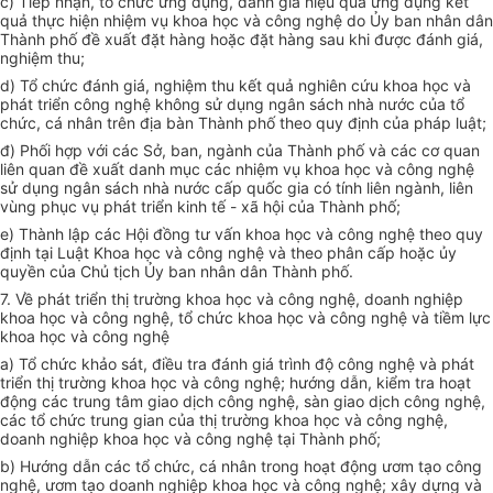
c) Tiếp nhận, tổ chức ứng dụng, đánh giá hiệu quả ứng dụng kết
quả thực hiện nhiệm vụ khoa học và công nghệ do Ủy ban nhân dân
Thành phố đ
ề
xuất đặt hàng hoặc đặt hàng sau khi được đánh giá,
nghiệm thu;
d) Tổ chức đánh giá, nghiệm thu kết quả nghiên cứu khoa học và
phát triển công nghệ không sử dụng ngân sách nhà nước của tổ
chức, cá nhân trên địa bàn Thành phố theo quy định của pháp luật;
đ) Phối hợp với các Sở, ban, ngành của Thành phố và các cơ quan
liên quan đề xuất danh mục các nhiệm vụ khoa học và công nghệ
sử dụng ngân sách nhà nước cấp quốc gia có tính liên ngành, liên
vùng phục vụ phát triển kinh tế - xã hội của Thành phố;
e) Thành lập các Hội đồng tư vấn khoa học và công nghệ theo quy
định tại Luật Khoa học và công nghệ và theo phân cấp hoặc ủy
quyền của Chủ tịch Ủy ban nhân dân Thành phố.
7.
V
ề phát triển thị trường khoa học và công nghệ, doanh nghiệp
khoa học và công nghệ, tổ chức khoa học và công nghệ và tiềm lực
khoa học và công nghệ
a) Tổ chức khảo sát, điều tra đánh giá trình độ công nghệ và phát
triển thị trường khoa học và công nghệ; hướng dẫn, kiểm tra hoạt
động các trung tâm giao dịch công nghệ, sàn giao dịch công nghệ,
các tổ chức trung gian của thị trường khoa học và công nghệ,
doanh nghiệp khoa học và công nghệ tại Thành phố;
b) Hướng dẫn các tổ chức, cá nhân trong hoạt động ươm tạo công
nghệ, ươm tạo doanh nghiệp khoa học và công nghệ; xây dựng và