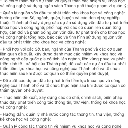
- Tổ chức thẩm định dự toán và quyết toán các nhiệm vụ khoa học
và công nghệ sử dụng ngân sách Thành phố thuộc phạm vi quản lý;
- Quản lý nguồn vốn đầu tư phát triển cho khoa học và công nghệ:
hướng dẫn các Sở, ngành, quận, huyện và các đơn vị sự nghiệp
thuộc Thành phố xây dựng các dự án sử dụng vốn đầu tư phát triển
khoa học và công nghệ; phối hợp với các cơ quan liên quan tổng
hợp, cân đối và phân bổ nguồn vốn đầu tư phát triển cho khoa học
và công nghệ; tổng hợp, báo cáo về tình hình sử dụng nguồn vốn
đầu tư phát triển cho khoa học và công nghệ;
- Phối hợp với các Sở, ban, ngành của Thành phố và các cơ quan
liên quan đề xuất, xây dựng danh mục các nhiệm vụ khoa học và
công nghệ cấp quốc gia có tính liên ngành, liên vùng phục vụ phát
triển kinh tế - xã hội của Thành phố; đề xuất các dự án đầu tư phát
triển tiềm lực khoa học và công nghệ của Thành phố và tổ chức
thực hiện sau khi được cơ quan có thẩm quyền phê duyệt;
- Đề xuất các dự án đầu tư phát triển tiềm lực khoa học và công
nghệ của Thành phố và tổ chức thực hiện sau khi được cơ quan có
thẩm quyền phê duyệt;
- Thực hiện đề xuất, xây dựng các cơ chế, chính sách, biện pháp
thúc đẩy phát triển công tác thông tin, thư viện, thống kê khoa học
và công nghệ;
- Hướng dẫn, quản lý nhà nước công tác thông tin, thư viện, thống
kê khoa học và công nghệ;
- Quản lý công tác thông tin về nhiệm vụ khoa học và công nghệ