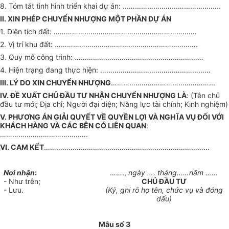
8. Tóm tắt tình hình triển khai dự án: ………………………………………...
II. XIN PHÉP CHUYỂN NHƯỢNG MỘT PHẦN DỰ ÁN
1. Diện tích đất: …………………………………………………………….
2. Vị trí khu đất: …………………………………………………………….
3. Quy mô công trình: ………………………………………………………
4. Hiện trạng đang thực hiện: ………………………………………………
III. LÝ DO XIN CHUYỂN NHƯỢNG
…………………………………………...
IV. ĐỀ XUẤT CHỦ ĐẦU TƯ NHẬN CHUYỂN NHƯỢNG LÀ
: (Tên chủ
đầu tư mới; Địa chỉ; Người đại diện; Năng lực tài chính; Kinh nghiệm)
V. PHƯƠNG ÁN GIẢI QUYẾT VỀ QUYỀN LỢI VÀ NGHĨA VỤ ĐỐI VỚI
KHÁCH HÀNG VÀ CÁC BÊN CÓ LIÊN QUAN
:
…………………………………….
VI. CAM KẾT
……………………………………………………………………...
Nơi nhận
:
…….,
ngày …. tháng……năm ……
- Như trên;
CHỦ ĐẦU TƯ
- Lưu.
(Ký, ghi rõ họ tên, chức vụ và đóng
dấu)
Mẫu số 3