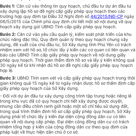
Bước 1:
Căn cứ vào thông tin quy hoạch, chủ đầu tư dự án đầu tư
xây dựng lập hồ sơ đề nghị cấp giấy phép quy hoạch theo các
trường hợp quy định tại Điều 32 Nghị định số
44/2015/NĐ-CP
ngày
06/5/2015 của Chính phủ quy định chi tiết một số nội dung về quy
hoạch xây dựng gửi UBND Tỉnh cấp giấy phép quy hoạch.
Bước 2:
Căn cứ vào yêu cầu quản lý, kiểm soát phát triển của khu
chức năng đặc thù, Quy định quản lý theo quy hoạch chung xây
dựng, đề xuất của chủ đầu tư, Sở Xây dựng tỉnh Phú Yên có trách
nhiệm xem xét hồ sơ, tổ chức lấy ý kiến các cơ quan có liên quan và
báo cáo UBND Tỉnh cấp giấy phép quy hoạch về nội dung giấy
phép quy hoạch. Thời gian thẩm định hồ sơ và lấy ý kiến không quá
30 ngày kể từ khi nhận đủ hồ sơ đề nghị cấp giấy phép quy hoạch
hợp lệ.
Bước 3:
UBND Tỉnh xem xét và cấp giấy phép quy hoạch trong thời
gian không quá 15 ngày kể từ ngày nhận được hồ sơ thẩm định cấp
giấy phép quy hoạch của Sở Xây dựng.
- Đối với dự án đầu tư xây dựng công trình tập trung hoặc riêng lẻ
trong khu vực đã có quy hoạch chi tiết xây dựng được duyệt,
nhưng cần điều chỉnh ranh giới hoặc một số chỉ tiêu sử dụng đất,
trong quá trình thẩm định hồ sơ cấp giấy phép quy hoạch, Sở Xây
dựng phải tổ chức lấy ý kiến đại diện cộng đồng dân cư có liên
quan về nội dung cấp phép. Đại diện cộng đồng dân cư có trách
nhiệm tổng hợp ý kiến của cộng đồng dân cư theo quy định của
pháp luật về thực hiện dân chủ ở cơ sở.