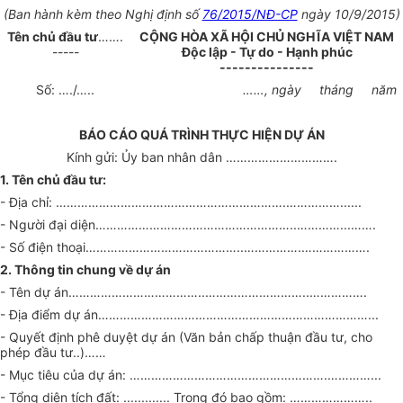
(Ban hành kèm theo Nghị định số
76/2015/NĐ-CP
ngày 10/9/2015)
Tên chủ đầu tư
…….
CỘNG HÒA XÃ HỘI CHỦ NGHĨA VIỆT NAM
-----
Độc lập - Tự do - Hạnh phúc
---------------
Số: …./…..
……, ngày tháng năm
BÁO CÁO QUÁ TRÌNH THỰC HIỆN DỰ ÁN
Kính gửi: Ủy ban nhân dân ………………………….
1. Tên chủ đầu tư:
- Địa chỉ: ……………………………………………………….……………......
- Người đại diện………………………………………………..…………...…….
- Số điện thoại……………………………………..…………….……………….
2. Thông tin chung về dự án
- Tên dự án………………………………..………………………..…………….
- Địa điểm dự án…………………………………………………………………...
- Quyết định phê duyệt dự án (Văn bản chấp thuận đầu tư, cho
phép đầu tư..)……
- Mục tiêu của dự án: ……………………………………………….…………...
- Tổng diện tích đất: ............. Trong đó bao gồm: …………………..