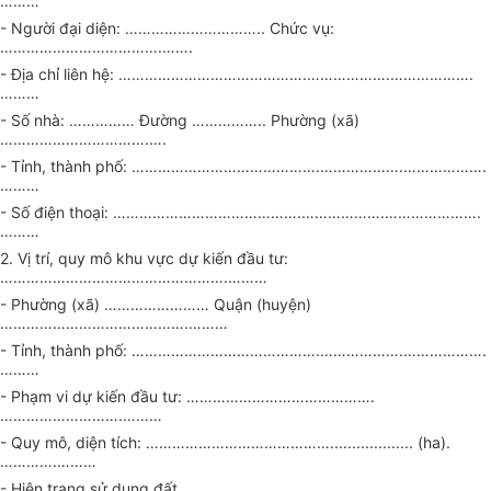
………
- Người đại diện: ………………………….. Chức vụ:
……………………………….…….
- Địa chỉ liên hệ: …………………………………….……………….……………….
………
- Số nhà: …………… Đường …………….. Phường (xã)
…………………………….….
- Tỉnh, thành phố: …………………………………….……………….……………….
………
- Số điện thoại: …………………………………….……………….………………….
………
2. Vị trí, quy mô khu vực dự kiến đầu tư:
…………………………………………….………
- Phường (xã) …………………… Quận (huyện)
…………………………………….………
- Tỉnh, thành phố: …………………………………….……………….……………….
………
- Phạm vi dự kiến đầu tư: …………………………………….
……………………….………
- Quy mô, diện tích: ……………………………………................... (ha).
………….………
- Hiện trạng sử dụng đất …………………………………….