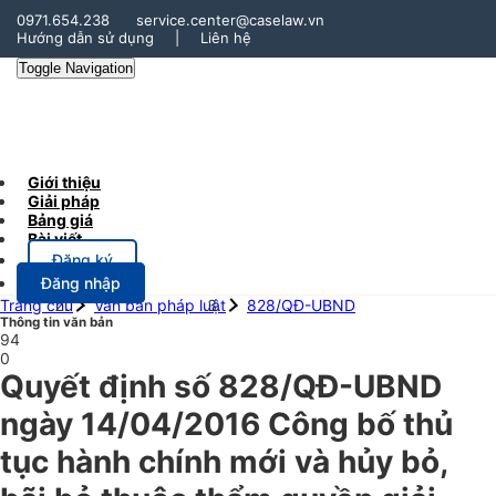
0971.654.238
service.center@caselaw.vn
Hướng dẫn sử dụng
|
Liên hệ
Toggle Navigation
Giới thiệu
Giải pháp
Bảng giá
Bài viết
Đăng ký
Đăng nhập
Trang chủ
Văn bản pháp luật
828/QĐ-UBND
Thông tin văn bản
94
0
Quyết định số 828/QĐ-UBND
ngày 14/04/2016 Công bố thủ
tục hành chính mới và hủy bỏ,