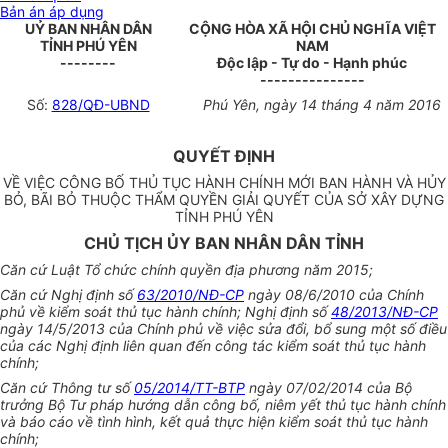
Bản án áp dụng
UỶ BAN NHÂN DÂN
CỘNG HÒA XÃ HỘI CHỦ NGHĨA VIỆT
TỈNH PHÚ YÊN
NAM
--------
Độc lập - Tự do - Hạnh phúc
---------------
Số:
828/QĐ-UBND
Phú Yên, ngày 14 tháng 4 năm 2016
QUYẾT ĐỊNH
VỀ VIỆC CÔNG BỐ THỦ TỤC HÀNH CHÍNH MỚI BAN HÀNH VÀ HỦY
BỎ, BÃI BỎ THUỘC THẨM QUYỀN GIẢI QUYẾT CỦA SỞ XÂY DỰNG
TỈNH PHÚ YÊN
CHỦ TỊCH ỦY BAN NHÂN DÂN TỈNH
Căn cứ Luật Tổ chức chính quyền địa phương năm 2015;
Căn cứ Nghị định số
63/2010/NĐ-CP
ngày 08/6/2010 của Chính
phủ về kiểm soát thủ tục hành chính; Nghị định số
48/2013/NĐ-CP
ngày 14/5/2013 của Chính phủ về việc sửa đổi, bổ sung một số điều
của các Nghị định liên quan đến công tác kiểm soát thủ tục hành
chính;
Căn cứ Thông tư số
05/2014/TT-BTP
ngày 07/02/2014 của Bộ
trưởng Bộ Tư pháp hướng dẫn công bố, niêm yết thủ tục hành chính
và báo cáo về tình hình, kết quả thực hiện kiểm soát thủ tục hành
chính;