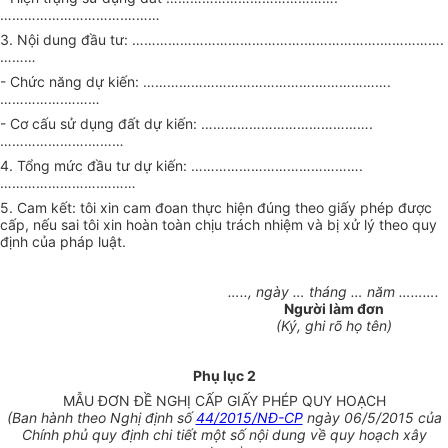
………………………….………
3. Nội dung đầu tư: …………………………………….……………….…………….
………
- Chức năng dự kiến: …………………………………….……………….
…………….………
- Cơ cấu sử dụng đất dự kiến: …………………………………….
………………….………
4. Tổng mức đầu tư dự kiến: …………………………………….
…………………….………
5. Cam kết: tôi xin cam đoan thực hiện đúng theo giấy phép được
cấp, nếu sai tôi xin hoàn toàn chịu trách nhiệm và bị xử lý theo quy
định của pháp luật.
….., ngày … tháng … năm ……….
Người làm đơn
(Ký, ghi rõ họ tên)
Phụ lục 2
MẪU ĐƠN ĐỀ NGHỊ CẤP GIẤY PHÉP QUY HOẠCH
(Ban hành theo Nghị định số
44/2015/NĐ-CP
ngày 06/5/2015 của
Chính phủ quy định chi tiết một số nội dung về quy hoạch xây