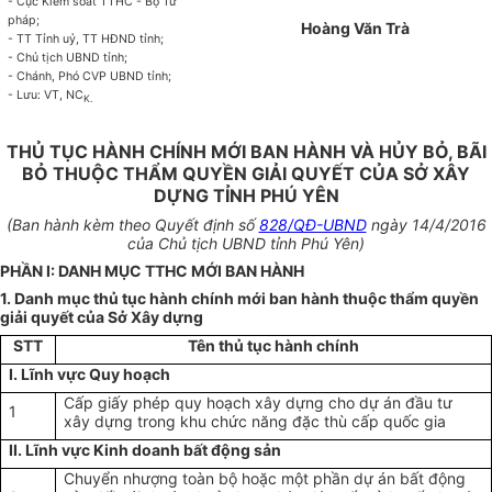
- Cục Kiểm soát TTHC - Bộ Tư
pháp;
Hoàng Văn Trà
- TT Tỉnh uỷ, TT HĐND tỉnh;
- Chủ tịch UBND tỉnh;
- Chánh, Phó CVP UBND tỉnh;
- Lưu: VT, NC
K.
THỦ TỤC HÀNH CHÍNH MỚI BAN HÀNH VÀ HỦY BỎ, BÃI
BỎ THUỘC THẨM QUYỀN GIẢI QUYẾT CỦA SỞ XÂY
DỰNG TỈNH PHÚ YÊN
(Ban hành kèm theo Quyết định số
828/QĐ-UBND
ngày 14/4/2016
của Chủ tịch UBND tỉnh Phú Yên)
PHẦN I: DANH MỤC TTHC MỚI BAN HÀNH
1. Danh mục thủ tục hành chính mới ban hành thuộc thẩm quyền
giải quyết của Sở Xây dựng
STT
Tên thủ tục hành chính
I. Lĩnh vực Quy hoạch
Cấp giấy phép quy hoạch xây dựng cho dự án đầu tư
1
xây dựng trong khu chức năng đặc thù cấp quốc gia
II. Lĩnh vực
Kinh doanh bất động sản
Chuyển nhượng toàn bộ hoặc một phần dự án bất động