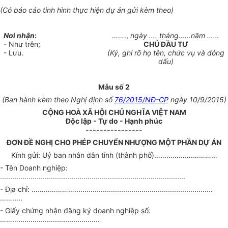
(Có báo cáo tình hình thực hiện dự án gửi kèm theo)
Nơi nhận
:
…….,
ngày …. tháng……năm ……
- Như trên;
CHỦ ĐẦU TƯ
- Lưu.
(Ký, ghi rõ họ tên, chức vụ và đóng
dấu)
Mẫu số 2
(Ban hành kèm theo Nghị định số
76/2015/NĐ-CP
ngày 10/9/2015)
CỘNG HOÀ XÃ HỘI CHỦ NGHĨA VIỆT NAM
Độc lập - Tự do - Hạnh phúc
----------------
ĐƠN ĐỀ NGHỊ CHO PHÉP CHUYỂN NHƯỢNG MỘT PHẦN DỰ ÁN
Kính gửi: Uỷ ban nhân dân tỉnh (thành phố)……………….…………
- Tên Doanh nghiệp:
...........................................................................................
- Địa chỉ: …………………....................................................................
…….....
- Giấy chứng nhận đăng ký doanh nghiệp số:
………........................................