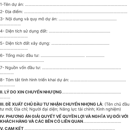
1-Tên dự án: ………………………………................................………………..
2- Địa điểm: ……………………………………................................…………...
3- Nội dung và quy mô dự án: ………………................................
………………
4- Diện tích sử dụng đất: …………………................................
……………………
5- Diện tích đất xây dựng: ………………................................
……………………
6- Tổng mức đầu tư: ...................................... ................
......................................
7- Nguồn vốn đầu tư: …………………….…................................……..
…………
8- Tóm tắt tình hình triển khai dự án: …………….................................
……….…
II. LÝ DO XIN CHUYỂN NHƯỢNG
…….…………................................
………
III. ĐỀ XUẤT CHỦ ĐẦU TƯ NHẬN CHUYỂN NHỢNG LÀ
: (Tên chủ đầu
tư mới; Địa chỉ; Người đại diện; Năng lực tài chính; Kinh nghiệm)
IV. PHƯƠNG ÁN GIẢI QUYẾT VỂ QUYỀN LỢI VÀ NGHĨA VỤ ĐỐI VỚI
KHÁCH HÀNG VÀ CÁC BÊN CÓ LIÊN QUAN
……………………………
V. CAM KẾT
………………………………….………………………………..