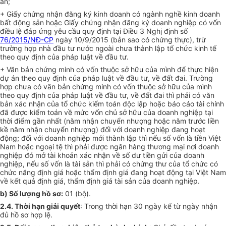
án;
+ Giấy chứng nhận đăng ký kinh doanh có ngành nghề kinh doanh
bất động sản hoặc Giấy chứng nhận đăng ký doanh nghiệp có vốn
điều lệ đáp ứng yêu cầu quy định tại Điều 3 Nghị định số
76/2015/NĐ-CP
ngày 10/9/2015 (bản sao có chứng thực), trừ
trường hợp nhà đầu tư nước ngoài chưa thành lập tổ chức kinh tế
theo quy định của pháp luật về đầu tư.
+ Văn bản chứng minh có vốn thuộc sở hữu của mình để thực hiện
dự án theo quy định của pháp luật về đầu tư, về đất đai. Trường
hợp chưa có văn bản chứng minh có vốn thuộc sở hữu của mình
theo quy định của pháp luật về đầu tư, về đất đai thì phải có văn
bản xác nhận của tổ chức kiểm toán độc lập hoặc báo cáo tài chính
đã được kiểm toán về mức vốn chủ sở hữu của doanh nghiệp tại
thời điểm gần nhất (năm nhận chuyển nhượng hoặc năm trước liền
kề năm nhận chuyển nhượng) đối với doanh nghiệp đang hoạt
động; đối với doanh nghiệp mới thành lập thì nếu số vốn là tiền Việt
Nam hoặc ngoại tệ thì phải được ngân hàng thương mại nơi doanh
nghiệp đó mở tài khoản xác nhận về số dư tiền gửi của doanh
nghiệp, nếu số vốn là tài sản thì phải có chứng thư của tổ chức có
chức năng định giá hoặc thẩm định giá đang hoạt động tại Việt Nam
về kết quả định giá, thẩm định giá tài sản của doanh nghiệp.
b) Số lượng hồ sơ:
01 (bộ).
2.4. Thời hạn giải quyết
: Trong thời hạn 30 ngày kể từ ngày nhận
đủ hồ sơ hợp lệ.