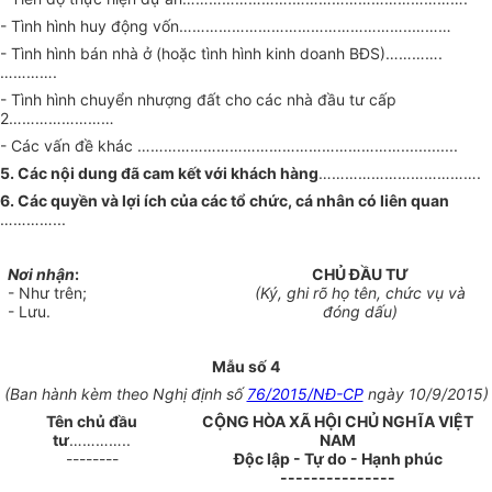
- Tình hình huy động vốn……………………………………………..………
- Tình hình bán nhà ở (hoặc tình hình kinh doanh BĐS)………….
………….
- Tình hình chuyển nhượng đất cho các nhà đầu tư cấp
2……………………
- Các vấn đề khác …………………………………………………….............
5. Các nội dung đã cam kết với khách hàng
……………………………….
6. Các quyền và lợi ích của các tổ chức, cá nhân có liên quan
…………...
Nơi nhận
:
CHỦ ĐẦU TƯ
- Như trên;
(Ký, ghi rõ họ tên, chức vụ và
- Lưu.
đóng dấu)
Mẫu số 4
(Ban hành kèm theo Nghị định số
76/2015/NĐ-CP
ngày 10/9/2015)
Tên chủ đầu
CỘNG HÒA XÃ HỘI CHỦ NGHĨA VIỆT
tư
…………..
NAM
--------
Độc lập - Tự do - Hạnh phúc
---------------