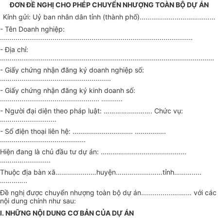
ĐƠN ĐỀ NGHỊ CHO PHÉP CHUYỂN NHƯỢNG TOÀN BỘ DỰ ÁN
Kính gửi: Uỷ ban nhân dân tỉnh (thành phố)…………………………………
- Tên Doanh nghiệp:
...................................................................................................
- Địa chỉ:
………………….........................................................................................
- Giấy chứng nhận đăng ký doanh nghiệp số:
………................................................
- Giấy chứng nhận đăng ký kinh doanh số:
................................................... ...........
- Người đại diện theo pháp luật: …………......……. Chức vụ:
…….......................
- Số điện thoại liên hệ: ............................... ................
............................................
Hiện đang là chủ đầu tư dự án: …………................................
…………..............
Thuộc địa bàn xã……............…huyện………......………tỉnh……….....
…………..
Đề nghị được chuyển nhượng toàn bộ dự án................….…… với các
nội dung chính như sau:
I. NHỮNG NỘI DUNG CƠ BẢN CỦA DỰ ÁN