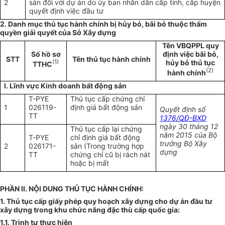
2
sản đối với dự án do ủy ban nhân dân cấp tỉnh, cấp huyện
quyết định việc đầu tư
2. Danh mục thủ tục hành chính bị hủy bỏ, bãi bỏ thuộc thẩm
quyền giải quyết của Sở Xây dựng
Tên VBQPPL quy
Số hồ sơ
định việc bãi bỏ,
STT
Tên thủ tục hành chính
(1)
hủy bỏ thủ tục
TTHC
(2)
hành chính
I. Lĩnh vực Kinh doanh bất động sản
T-PYE
Thủ tục cấp chứng chỉ
1
026119-
định giá bất động sản
Quyết định số
TT
1376/QĐ-BXD
ngày 30 tháng 12
Thủ tục cấp lại chứng
năm 2015 của Bộ
T-PYE
chỉ định giá bất động
trưởng Bộ Xây
2
026171-
sản (Trong trường hợp
dựng
TT
chứng chỉ cũ bị rách nát
hoặc bị mất
PHẦN II. NỘI DUNG THỦ TỤC HÀNH CHÍNH:
1. Thủ tục
cấp giấy phép quy hoạch xây dựng cho dự án đầu tư
xây dựng trong khu chức năng đặc thù cấp quốc gia:
1.1. Trình tự thực hiện