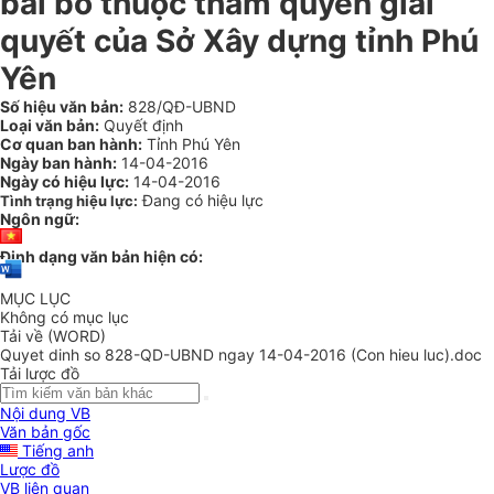
bãi bỏ thuộc thẩm quyền giải
quyết của Sở Xây dựng tỉnh Phú
Yên
Số hiệu văn bản:
828/QĐ-UBND
Loại văn bản:
Quyết định
Cơ quan ban hành:
Tỉnh Phú Yên
Ngày ban hành:
14-04-2016
Ngày có hiệu lực:
14-04-2016
Đang có hiệu lực
Tình trạng hiệu lực:
Ngôn ngữ:
Định dạng văn bản hiện có:
MỤC LỤC
Không có mục lục
Tải về (WORD)
Quyet dinh so 828-QD-UBND ngay 14-04-2016 (Con hieu luc).doc
Tải lược đồ
Nội dung VB
Văn bản gốc
Tiếng anh
Lược đồ
VB liên quan