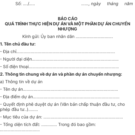
Số: …./…..
……, ngày tháng năm
BÁO CÁO
QUÁ TRÌNH THỰC HIỆN DỰ ÁN VÀ MỘT PHẦN DỰ ÁN CHUYỂN
NHƯỢNG
Kính gửi: Ủy ban nhân dân ………………………….
1. Tên chủ đầu tư:
- Địa chỉ……………………………………………………………………….
- Người đại diện………………………………………………………………
- Số điện thoại……..………………….………………………………………
2. Thông tin chung về dự án và phần dự án chuyển nhượng:
a) Thông tin về dự án
- Tên dự án……………..……………..………………………………………
- Địa điểm dự án………………………………………………………………
- Quyết định phê duyệt dự án (Văn bản chấp thuận đầu tư, cho
phép đầu tư..)........
- Mục tiêu của dự án: ………………………………………………………...
- Tổng diện tích đất: ............. Trong đó bao gồm:
…………………………...