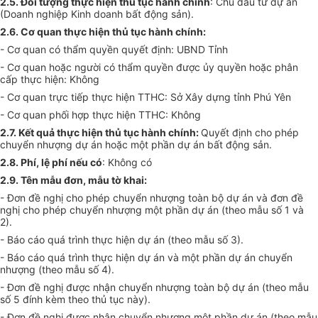
2.5. Đối tượng thực hiện thủ tục hành chính
: Chủ đầu tư dự án
(Doanh nghiệp Kinh doanh bất động sản).
2.6. Cơ quan thực hiện thủ tục hành chính:
- Cơ quan có thẩm quyền quyết định: UBND Tỉnh
- Cơ quan hoặc người có thẩm quyền được ủy quyền hoặc phân
cấp thực hiện: Không
- Cơ quan trực tiếp thực hiện TTHC: Sở Xây dựng tỉnh Phú Yên
- Cơ quan phối hợp thực hiện TTHC: Không
2.7. Kết quả thực hiện thủ tục hành chính:
Quyết định cho phép
chuyển nhượng dự án hoặc một phần dự án bất động sản.
2.8. Phí, lệ phí nếu có
: Không có
2.9. Tên mẫu đơn, mẫu tờ khai:
- Đơn đề nghị cho phép chuyển nhượng toàn bộ dự án và đơn đề
nghị cho phép chuyển nhượng một phần dự án (theo mẫu số 1 và
2).
- Báo cáo quá trình thực hiện dự án (theo mẫu số 3).
- Báo cáo quá trình thực hiện dự án và một phần dự án chuyển
nhượng (theo mẫu số 4).
- Đơn đề nghị được nhận chuyển nhượng toàn bộ dự án (theo mẫu
số 5 đính kèm theo thủ tục này).
- Đơn đề nghị được nhận chuyển nhượng một phần dự án (theo mẫu