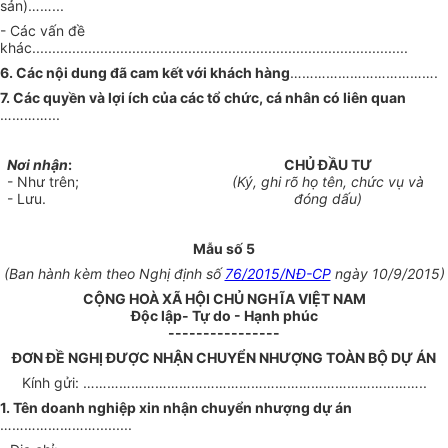
sản)……...
- Các vấn đề
khác..............................................................................................
6. Các nội dung đã cam kết với khách hàng
……………………………….
7. Các quyền và lợi ích của các tổ chức, cá nhân có liên quan
…………...
Nơi nhận
:
CHỦ ĐẦU TƯ
- Như trên;
(Ký, ghi rõ họ tên, chức vụ và
- Lưu.
đóng dấu)
Mẫu số 5
(Ban hành kèm theo Nghị định số
76/2015/NĐ-CP
ngày 10/9/2015)
CỘNG HOÀ XÃ HỘI CHỦ NGHĨA VIỆT NAM
Độc lập- Tự do - Hạnh phúc
----------------
ĐƠN ĐỀ NGHỊ ĐƯỢC NHẬN CHUYỂN NHƯỢNG TOÀN BỘ DỰ ÁN
Kính gửi: …………………………………………………………………………..
1. Tên doanh nghiệp xin nhận chuyển nhượng dự án
…………………….........