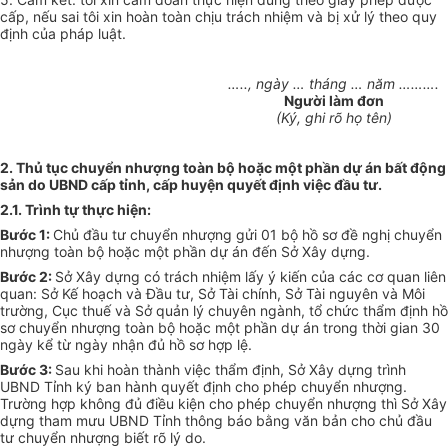
cấp, nếu sai tôi xin hoàn toàn chịu trách nhiệm và bị xử lý theo quy
định của pháp luật.
….., ngày … tháng … năm ……….
Người làm đơn
(Ký, ghi rõ họ tên)
2. Thủ tục chuyển nhượng toàn bộ hoặc một phần dự án bất động
sản do UBND cấp tỉnh, cấp huyện quyết định việc đầu tư.
2.1. Trình tự thực hiện:
Bước 1:
Chủ đầu tư chuyển nhượng gửi 01 bộ hồ sơ đề nghị chuyển
nhượng toàn bộ hoặc một phần dự án đến Sở Xây dựng.
Bước 2:
Sở Xây dựng có trách nhiệm lấy ý kiến của các cơ quan liên
quan: Sở Kế hoạch và Đầu tư, Sở Tài chính, Sở Tài nguyên và Môi
trường, Cục thuế và Sở quản lý chuyên ngành, tổ chức thẩm định hồ
sơ chuyển nhượng toàn bộ hoặc một phần dự án trong thời gian 30
ngày kể từ ngày nhận đủ hồ sơ hợp lệ.
Bước 3:
Sau khi hoàn thành việc thẩm định, Sở Xây dựng trình
UBND Tỉnh ký ban hành quyết định cho phép chuyển nhượng.
Trường hợp không đủ điều kiện cho phép chuyển nhượng thì Sở Xây
dựng tham mưu UBND Tỉnh thông báo bằng văn bản cho chủ đầu
tư chuyển nhượng biết rõ lý do.