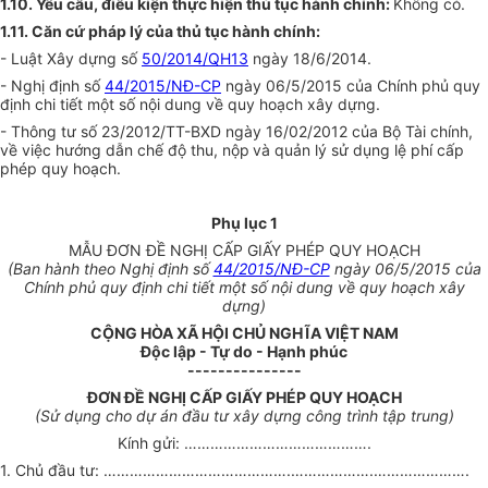
1.10. Yêu cầu, điều kiện thực hiện thủ tục hành chính:
Không có.
1.11. Căn cứ pháp lý của thủ tục hành chính:
- Luật Xây dựng số
50/2014/QH13
ngày 18/6/2014.
- Nghị định số
44/2015/NĐ-CP
ngày 06/5/2015 của Chính phủ quy
định chi tiết một số nội dung về quy hoạch xây dựng.
- Thông tư số 23/2012/TT-BXD ngày 16/02/2012 của Bộ Tài chính,
về việc hướng dẫn chế độ thu, nộp
và quản lý sử dụng lệ phí cấp
phép quy hoạch.
Phụ lục 1
MẪU ĐƠN ĐỀ NGHỊ CẤP GIẤY PHÉP QUY HOẠCH
(Ban hành theo Nghị định số
44/2015/NĐ-CP
ngày 06/5/2015 của
Chính phủ quy định chi tiết một số nội dung về quy hoạch xây
dựng)
CỘNG HÒA XÃ HỘI CHỦ NGHĨA VIỆT NAM
Độc lập - Tự do - Hạnh phúc
---------------
ĐƠN ĐỀ NGHỊ CẤP GIẤY PHÉP QUY HOẠCH
(Sử dụng cho dự án đầu tư xây dựng công trình tập trung)
Kính gửi: …………………………………….
1. Chủ đầu tư: …………………………………….……………….………………….