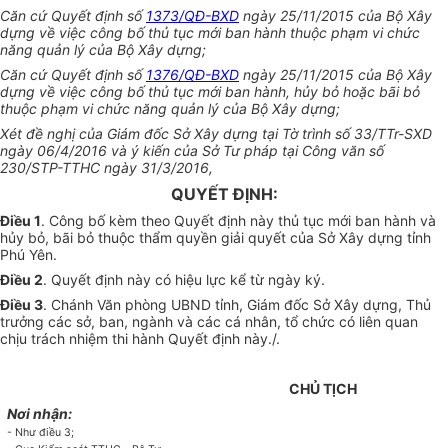
Căn cứ Quyết định số
1373/QĐ-BXD
ngày 25/11/2015 của Bộ Xây
dựng về việc công bố thủ tục mới ban hành thuộc phạm vi chức
năng quản lý của Bộ Xây dựng;
Căn cứ Quyết định số
1376/QĐ-BXD
ngày 25/11/2015 của Bộ Xây
dựng về việc công bố thủ tục mới ban hành, hủy bỏ hoặc bãi bỏ
thuộc phạm vi chức năng quản lý của Bộ Xây dựng;
Xét đề nghị của Giám đốc Sở Xây dựng tại Tờ trình số 33/TTr-SXD
ngày 06/4/2016 và ý kiến của Sở Tư pháp tại Công văn số
230/STP-TTHC ngày 31/3/2016,
QUYẾT ĐỊNH:
Điều 1
. Công bố kèm theo Quyết định này thủ tục mới ban hành và
hủy bỏ, bãi bỏ thuộc thẩm quyền giải quyết của Sở Xây dựng tỉnh
Phú Yên.
Điều 2
. Quyết định này có hiệu lực kể từ ngày ký.
Điều 3
. Chánh Văn phòng UBND tỉnh, Giám đốc Sở Xây dựng, Thủ
trưởng các sở, ban, ngành và các cá nhân, tổ chức có liên quan
chịu trách nhiệm thi hành Quyết định này./.
CHỦ TỊCH
Nơi nhận:
- Như điều 3;