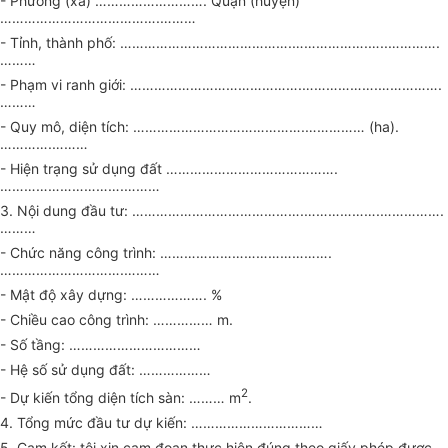
- Phường (xã) ………………………. Quận (huyện)
………………………………….………
- Tỉnh, thành phố: …………………………………….……………….…..………….
………
- Phạm vi ranh giới: …………………………………….……………….…………….
………
- Quy mô, diện tích: …………………………………….…………… (ha).
………….………
- Hiện trạng sử dụng đất …………………………………….
………………………….………
3. Nội dung đầu tư: …………………………………….……………….…………….
………
- Chức năng công trình: …………………………………….
………………………….………
- Mật độ xây dựng: ………………. %
- Chiều cao công trình: …………… m.
- Số tầng: ……………………………
- Hệ số sử dụng đất: ………………
2
- Dự kiến tổng diện tích sàn: ……… m
.
4. Tổng mức đầu tư dự kiến: ……………………………
5. Cam kết: tôi xin cam đoan thực hiện đúng theo giấy phép được