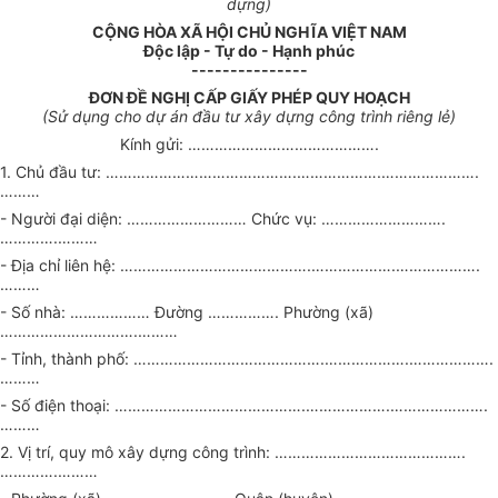
dựng)
CỘNG HÒA XÃ HỘI CHỦ NGHĨA VIỆT NAM
Độc lập - Tự do - Hạnh phúc
---------------
ĐƠN ĐỀ NGHỊ CẤP GIẤY PHÉP QUY HOẠCH
(Sử dụng cho dự án đầu tư xây dựng công trình riêng lẻ)
Kính gửi: …………………………………….
1. Chủ đầu tư: …………………………………….……………….………………….
………
- Người đại diện: ……………………… Chức vụ: ……………………….
………….………
- Địa chỉ liên hệ: …………………………………….……………….……………….
………
- Số nhà: ……………… Đường ……………. Phường (xã)
………………………….………
- Tỉnh, thành phố: …………………………………….……………….……………….
………
- Số điện thoại: …………………………………….……………….………………….
………
2. Vị trí, quy mô xây dựng công trình: …………………………………….
………….………