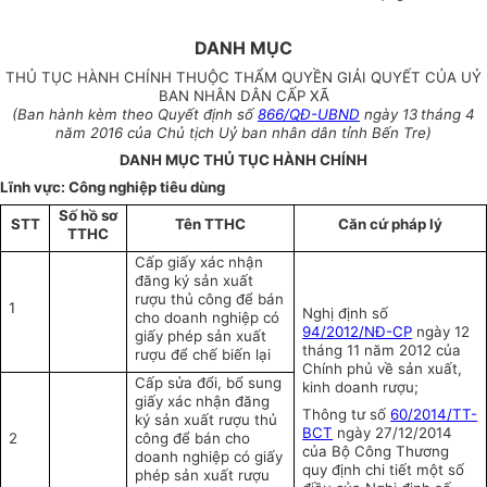
DANH MỤC
THỦ TỤC HÀNH CHÍNH THUỘC THẨM QUYỀN GIẢI QUYẾT CỦA UỶ
BAN NHÂN DÂN CẤP XÃ
(Ban hành kèm theo Quyết định số
866/QĐ-UBND
ngày 13
tháng 4
năm 2016 của Chủ tịch Uỷ ban nhân dân tỉnh Bến Tre)
DANH MỤC THỦ TỤC HÀNH CHÍNH
Lĩnh vực: Công nghiệp tiêu dùng
Số hồ sơ
STT
Tên TTHC
Căn cứ pháp lý
TTHC
C
ấp
giấy xác nhận
đăng ký sản xuất
rượu thủ công để bán
1
Nghị định số
cho doanh nghiệp có
94/2012/NĐ-CP
ngày 12
giấy phép sản xuất
tháng 11 năm 2012 của
rượu để chế biến lại
Chính phủ về sản xuất,
Cấp sửa đổi, bổ sung
kinh doanh rượu;
giấy xác nhận đăng
Thông tư số
60/2014/TT-
ký sản xuất rượu thủ
BCT
ngày 27/12/2014
2
công để bán cho
của Bộ Công Thương
doanh nghiệp có giấy
quy định chi tiết một số
phép sản xuất rượu