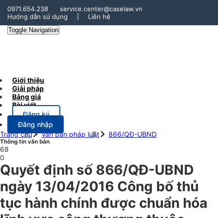
0971.654.238
service.center@caselaw.vn
Hướng dẫn sử dụng
|
Liên hệ
Toggle Navigation
Giới thiệu
Giải pháp
Bảng giá
Bài viết
Đăng ký
Đăng nhập
Trang chủ
Văn bản pháp luật
866/QĐ-UBND
Thông tin văn bản
68
0
Quyết định số 866/QĐ-UBND
ngày 13/04/2016 Công bố thủ
tục hành chính được chuẩn hóa