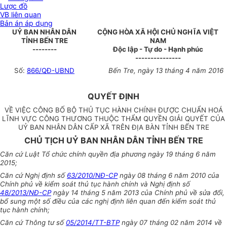
Lược đồ
VB liên quan
Bản án áp dụng
UỶ BAN NHÂN DÂN
CỘNG HÒA XÃ HỘI CHỦ NGHĨA VIỆT
TỈNH BẾN TRE
NAM
--------
Độc lập - Tự do - Hạnh phúc
---------------
Số:
866/QĐ-UBND
Bến Tre, ngày 13 tháng 4 năm 2016
QUYẾT ĐỊNH
VỀ VIỆC CÔNG BỐ BỘ THỦ TỤC HÀNH CHÍNH ĐƯỢC CHUẨN HOÁ
LĨNH VỰC CÔNG THƯƠNG THUỘC THẨM QUYỀN GIẢI QUYẾT CỦA
UỶ BAN NHÂN DÂN CẤP XÃ TRÊN ĐỊA BÀN TỈNH BẾN TRE
CHỦ TỊCH UỶ BAN NHÂN DÂN TỈNH BẾN TRE
Căn cứ Luật Tổ chức chính quyền địa phương ngày 19 tháng 6 năm
2015;
Căn cứ Nghị định số
63/2010/NĐ-CP
ngày 08 tháng 6 năm 2010 của
Chính phủ về kiểm soát thủ tục hành chính và Nghị định số
48/2013/NĐ-CP
ngày 14 tháng 5 năm 2013 của Chính phủ về sửa đổi,
bổ sung một số điều của các nghị định liên quan đến kiểm soát thủ
tục hành chính;
Căn cứ Thông tư số
05/2014/TT-BTP
ngày 07 tháng 02 năm 2014 về