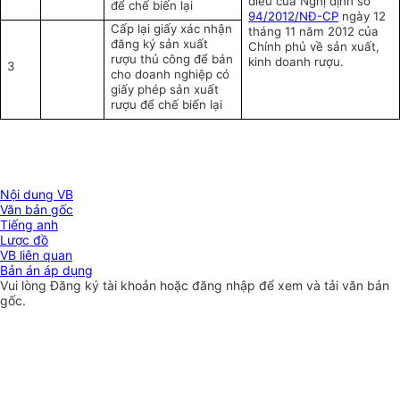
điều của Nghị định số
để chế biến lại
94/2012/NĐ-CP
ngày 12
Cấp lại giấy xác nhận
tháng 11 năm 2012 của
đăng ký sản xuất
Chính phủ về sản xuất,
rượu thủ công để bán
kinh doanh rượu.
3
cho doanh nghiệp có
giấy phép sản xuất
rượu để chế biến lại
Nội dung VB
Văn bản gốc
Tiếng anh
Lược đồ
VB liên quan
Bản án áp dụng
Vui lòng
Đăng ký
tài khoản hoặc
đăng nhập
để xem và tải văn bản
gốc.