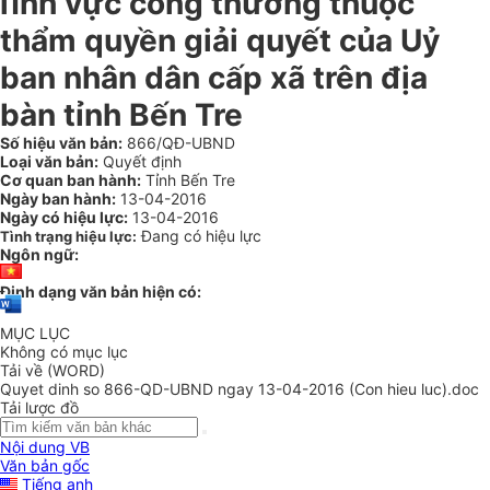
lĩnh vực công thương thuộc
thẩm quyền giải quyết của Uỷ
ban nhân dân cấp xã trên địa
bàn tỉnh Bến Tre
Số hiệu văn bản:
866/QĐ-UBND
Loại văn bản:
Quyết định
Cơ quan ban hành:
Tỉnh Bến Tre
Ngày ban hành:
13-04-2016
Ngày có hiệu lực:
13-04-2016
Đang có hiệu lực
Tình trạng hiệu lực:
Ngôn ngữ:
Định dạng văn bản hiện có:
MỤC LỤC
Không có mục lục
Tải về (WORD)
Quyet dinh so 866-QD-UBND ngay 13-04-2016 (Con hieu luc).doc
Tải lược đồ
Nội dung VB
Văn bản gốc
Tiếng anh