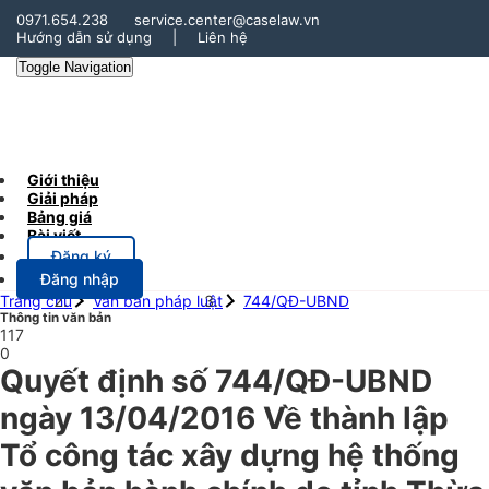
0971.654.238
service.center@caselaw.vn
Hướng dẫn sử dụng
|
Liên hệ
Toggle Navigation
Giới thiệu
Giải pháp
Bảng giá
Bài viết
Đăng ký
Đăng nhập
Trang chủ
Văn bản pháp luật
744/QĐ-UBND
Thông tin văn bản
117
0
Quyết định số 744/QĐ-UBND
ngày 13/04/2016 Về thành lập
Tổ công tác xây dựng hệ thống