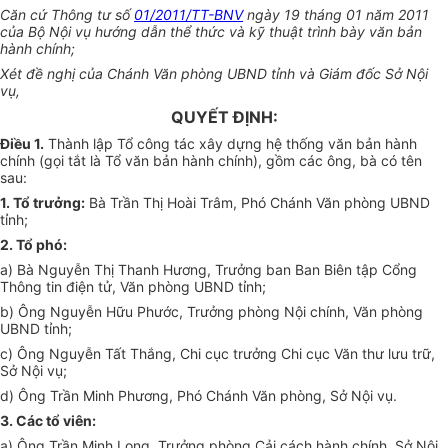
Căn cứ Thông tư số
01/2011/TT-BNV
ngày 19 tháng 01 năm 2011
của Bộ Nội vụ hướng dẫn thể thức và kỹ thuật trình bày văn bản
hành chính;
Xét đề nghị của Chánh Văn phòng UBND tỉnh và Giám đốc Sở Nội
vụ,
QUYẾT ĐỊNH:
Điều 1.
Thành lập Tổ công tác xây d
ự
ng hệ thống văn bản hành
chính (gọi tắt là Tổ văn bản hành chính), gồm các ông, bà có tên
sau:
1. Tổ trưởng:
Bà Trần Thị Hoài Trâm, Phó Chánh Văn phòng UBND
tỉnh;
2. Tổ phó:
a) Bà Nguyễn Thị Thanh Hương, Trư
ở
ng ban Ban Biên tập Cổng
Thông tin điện tử, V
ă
n phòng UBND tỉnh;
b) Ông Nguyễn Hữu Phước, Trưởng phòng Nội chính, Văn phòng
UBND t
ỉ
nh;
c) Ông Nguyễn Tất Thắng, Chi cục trưởng Chi cục Văn thư lưu trữ,
Sở Nội vụ;
d)
Ô
ng Trần Minh Phương, Phó Chánh Văn phòng, Sở Nội vụ.
3. Các tổ viên:
a)
Ô
ng Trần Minh Long, Trưởng phòng Cải cách hành chính, Sở Nội