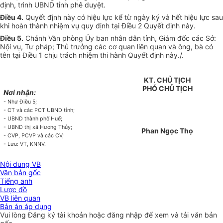
định, trình
U
BND tỉnh phê duyệt.
Điều 4.
Quyết định này có hiệu lực kể từ ngày ký và hết hiệu lực sau
khi hoàn thành nhiệm vụ quy định tại Điều 2 Quyết định này.
Điều 5.
Chánh Văn phòng Ủy ban nhân dân tỉnh, Giám đốc các Sở:
Nội vụ, Tư pháp; Thủ trưởng các cơ quan liên quan và ông, bà có
tên tại Điều 1 chịu trách nhiệm thi hành Quyết định này./.
KT. CHỦ TỊCH
PHÓ
CHỦ TỊCH
Nơi nhận:
- Như Điều 5;
- CT và các PCT UBND t
ỉ
nh;
- UBND thành phố Huế;
- UBND thị xã Hương Thủy;
Phan Ngọc Thọ
- CVP, PCVP và các CV;
- Lưu: VT, KNNV.
Nội dung VB
Văn bản gốc
Tiếng anh
Lược đồ
VB liên quan
Bản án áp dụng
Vui lòng
Đăng ký
tài khoản hoặc
đăng nhập
để xem và tải văn bản