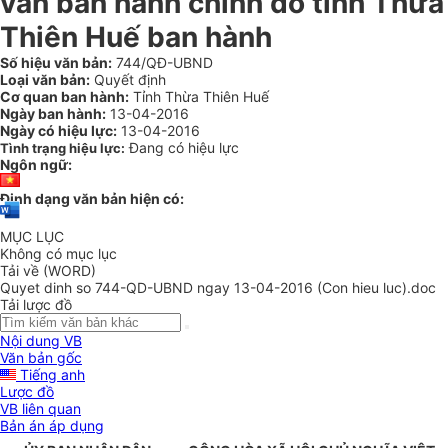
văn bản hành chính do tỉnh Thừa
Thiên Huế ban hành
Số hiệu văn bản:
744/QĐ-UBND
Loại văn bản:
Quyết định
Cơ quan ban hành:
Tỉnh Thừa Thiên Huế
Ngày ban hành:
13-04-2016
Ngày có hiệu lực:
13-04-2016
Đang có hiệu lực
Tình trạng hiệu lực:
Ngôn ngữ:
Định dạng văn bản hiện có:
MỤC LỤC
Không có mục lục
Tải về (WORD)
Quyet dinh so 744-QD-UBND ngay 13-04-2016 (Con hieu luc).doc
Tải lược đồ
Nội dung VB
Văn bản gốc
Tiếng anh
Lược đồ
VB liên quan
Bản án áp dụng