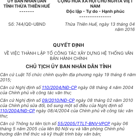
ỦY BAN NHÂN DÂN
CỘNG HÒA XÃ HỘI CHỦ NGHĨA VIỆT
TỈNH THỪA THI
Ê
N HU
Ế
NAM
-------
Độc lập - Tự do - Hạnh phúc
---------------
Số:
744
/QĐ-UBND
Thừa Thiên Huế, ngày
13
tháng
04
năm
2016
QUYẾT ĐỊNH
VỀ VIỆC THÀNH LẬP TỔ CÔNG TÁC XÂY DỰNG HỆ THỐNG VĂN
BẢN HÀNH CHÍNH
CHỦ TỊCH ỦY BAN NHÂN DÂN TỈNH
Căn cứ Luật Tổ chức chính quyền địa phương ngày 19 tháng 6 năm
2015;
Căn cứ Nghị định số
110/2004/NĐ-CP
ngày 08 tháng 4 năm 2004
của Chính phủ về công tác văn thư;
Căn cứ Nghị định số
09/2010/NĐ-CP
ngày 08 tháng 02 năm 2010
của Chính phủ sửa đổi, bổ sung một số điều của Nghị định số
110/2004/NĐ-CP
ngày 08/4/2004 của Chính phủ về công tác văn
thư;
Căn cứ Thông tư liên tịch số
55/2005/TTLT-BNV-VPCP
ngày 06
tháng 5 năm 2005 của liên Bộ Nội vụ và Văn phòng Chính phủ
hướng dẫn thể thức và kỹ thuật trình bày văn bản;