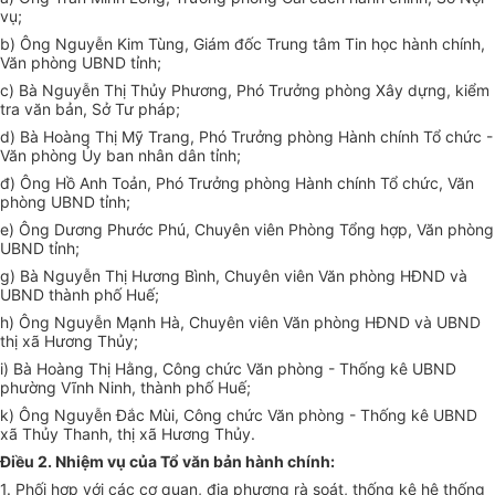
vụ;
b)
Ô
ng Nguyễn Kim Tùng, Giám đốc Trung tâm Tin học hành chính,
Văn phòng UBND tỉnh;
c) Bà Nguyễn Thị Thủy Phương, Phó Trưởng phòng Xây dựng, kiểm
tra văn bản, Sở Tư pháp;
d) Bà Hoàn
g
Thị Mỹ Tran
g
, Phó Trư
ở
n
g
phòn
g
Hành chính T
ổ
chức -
Văn phòng Ủy ban nhân dân tỉnh;
đ) Ôn
g
Hồ Anh Toản
,
Phó Trưởn
g
phòn
g
Hành chính T
ổ
chức
,
Văn
phòn
g
UBND tỉnh;
e) Ông Dương Phước Phú, Chuyên viên Phòng Tổng h
ợ
p, Văn phòng
UBND tỉnh;
g) Bà N
g
u
y
ễn Thị Hươn
g
Bình, Chuyên viên Văn phòng HĐND và
UBND thành phố Huế;
h) Ông Nguyễn Mạnh Hà, Chuyên viên Văn phòng HĐND và
U
BND
thị xã Hương Thủy;
i) Bà Hoàng Thị Hằng, Công chức Văn phòng - Thống kê UBND
phường Vĩnh Ninh, thành phố Huế;
k) Ông Nguyễn Đắc Mùi, Công chức Văn phòng - Thống kê UBND
xã Thủy Thanh, thị xã Hương Thủy.
Điều 2. Nhiệm vụ của Tổ văn bản hành chính:
1. Phối h
ợ
p với các cơ quan, địa phương rà soát, thống kê hệ thống