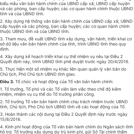
biểu mẫu văn bản hành chính của UBND cấp xã; UBND cấp huyện
và các phòng, ban cấp huyện; các cơ quan hành chính thuộc UBND
t
ỉ
nh và của UBND tỉnh.
2. Xây dựng hệ thống văn bản hành chính của UBND cấp xã; UBND
cấp huyện và các phòng, ban cấp huyện; các cơ quan hành chính
thuộc UBND tỉnh và của UBND tỉnh.
3. Tham mưu, đề xuất UBND tỉnh xây dựng, vận hành, triển khai cơ
sở dữ liệu văn bản hành chính của tỉnh, trình UBND tỉnh theo quy
định.
4. Xây dựng kế hoạch triển khai cụ thể nhiệm vụ nêu tại Điều 2
Quyết định này, trình UBND tỉnh phê duyệt trước ngày 20/4/2016.
5. Thực hiện một số nhiệm vụ khác liên quan quản lý văn bản do
Chủ tịch, Phó Chủ tịch UBND tỉnh giao.
Điều 3.
Tổ chức và hoạt động của Tổ văn bản hành chính:
1. Tổ trưởng, Tổ phó và các Tổ viên làm việc theo chế độ kiêm
nhiệm, nhiệm vụ cụ thể do Tổ trưởng phân công.
2. Tổ trưởng Tổ văn bản hành chính chịu trách nhiệm trước UBND
tỉnh, Chủ tịch, Phó Chủ tịch UBND tỉnh về các hoạt động của Tổ.
3. Hoàn thành các nội dung tại Điều 2 Quyết định này trước ngày
15/8/2016.
4. Kinh phí hoạt động của Tổ văn bản hành chính do Ngân sách tỉnh
hỗ trợ. Tổ trưởng xây dựng dự trù kinh phí, gửi Sở Tài chính thẩm