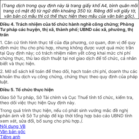
(Trang dịch trong quy định này là trang giấy khổ A4, bình quân mỗi
trang có mật độ từ ngữ đến khoảng 350 từ. Riêng đối với giấy tờ,
văn bản có mẫu thì có thể thực hiện theo mẫu của văn bản gốc).
Điều 4. Trách nhiệm của tổ chức hành nghề công chứng; Phòng
Tư pháp các huyện, thị xã, thành phố; UBND các xã, phường, thị
trấn
1. Căn cứ tình hình thực tế của địa phương, cơ quan, đơn vị để quy
định mức thu cho phù hợp, nhưng không được vượt quá mức trần
tại Quy định này; có trách nhiệm niêm yết công khai mức chi phí
chứng thực, thù lao dịch thuật tại nơi giao dịch để tổ chức, cá nhân
biết và thực hiện.
2. Mở sổ sách kế toán để theo dõi, hạch toán chi phí, doanh thu các
khoản thu dịch vụ công chứng, chứng thực theo quy định của pháp
luật.
Điều 5. Tổ chức thực hiện
Giao Sở Tư pháp, Sở Tài chính và Cục Thuế tỉnh tổ chức, kiểm tra,
theo dõi việc thực hiện Quy định này.
Trong quá trình thực hiện, nếu có phát sinh vướng mắc đề nghị
phản ánh về Sở Tư pháp để kịp thời tổng hợp báo cáo UBND tỉnh
xem xét, sửa đổi, bổ sung cho phù hợp./.
Nội dung VB
Văn bản gốc
Tiếng anh