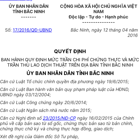
ỦY BAN NHÂN DÂN
CỘNG HÒA XÃ HỘI CHỦ NGHĨA VIỆT
TỈNH BẮC NINH
NAM
-------
Độc lập - Tự do - Hạnh phúc
---------------
Số:
17/2016/QĐ-UBND
Bắc Ninh, ngày 12 tháng 04 năm
2016
QUYẾT ĐỊNH
BAN HÀNH QUY ĐỊNH MỨC TRẦN CHI PHÍ CHỨNG THỰC VÀ MỨC
TRẦN THÙ LAO DỊCH THUẬT TRÊN ĐỊA BÀN TỈNH BẮC NINH
ỦY BAN NHÂN DÂN TỈNH BẮC NINH
Căn cứ Luật Tổ chức chính quyền địa phương ngày 19/6/2015;
Căn cứ Luật Ban hành văn bản quy phạm pháp luật của HĐND,
UBND ngày 03/12/2004;
Căn cứ Luật Công chứng ngày 20/6/2014;
Căn cứ Luật Ngân sách nhà nước năm 2015;
Căn cứ Nghị định số
23/2015/NĐ-CP
ngày 16/02/2015 của Chính
phủ về cấp bản sao từ sổ gốc, chứng thực bản sao từ bản chính,
chứng thực chữ ký và chứng thực hợp đồng, giao dịch;
Xét đề nghị của Giám đốc Sở Tư pháp,