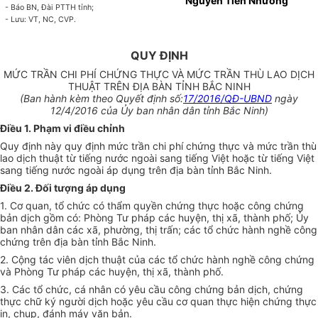
Nguyễn Tiến Nhường
- Báo BN, Đài PTTH tỉnh;
- Lưu: VT, NC, CVP.
QUY ĐỊNH
MỨC TRẦN CHI PHÍ CHỨNG THỰC VÀ MỨC TRẦN THÙ LAO DỊCH
THUẬT TRÊN ĐỊA BÀN TỈNH BẮC NINH
(Ban hành kèm theo Quyết định số:
17/2016/QĐ-UBND
ngày
12/4/2016 của
Ủy ban
nhân dân tỉnh Bắc Ninh)
Điều 1. Phạm vi điều chỉnh
Quy định này quy định mức trần chi phí chứng thực và mức trần thù
lao dịch thuật từ tiếng nước ngoài sang tiếng Việt hoặc từ tiếng Việt
sang tiếng nước ngoài áp dụng trên địa bàn tỉnh Bắc Ninh.
Điều 2. Đối tượng áp dụng
1. Cơ quan, tổ chức có thẩm quyền chứng thực hoặc công chứng
bản dịch gồm có: Phòng Tư pháp các huyện, thị xã, thành phố;
Ủy
ban
nhân dân các xã, phường, thị trấn; các tổ chức hành nghề công
chứng trên địa bàn tỉnh Bắc Ninh.
2. Cộng tác viên dịch thuật của các tổ chức hành nghề công chứng
và Phòng Tư pháp các huyện, thị xã, thành phố.
3. Các tổ chức, cá nhân có yêu cầu công chứng bản dịch, chứng
thực chữ ký người dịch hoặc yêu cầu cơ quan thực hiện chứng thực
in, chụp, đánh máy văn bản.