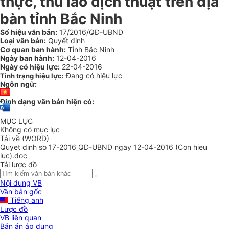
thực, thù lao dịch thuật trên địa
bàn tỉnh Bắc Ninh
Số hiệu văn bản:
17/2016/QĐ-UBND
Loại văn bản:
Quyết định
Cơ quan ban hành:
Tỉnh Bắc Ninh
Ngày ban hành:
12-04-2016
Ngày có hiệu lực:
22-04-2016
Đang có hiệu lực
Tình trạng hiệu lực:
Ngôn ngữ:
Định dạng văn bản hiện có:
MỤC LỤC
Không có mục lục
Tải về (WORD)
Quyet dinh so 17-2016_QD-UBND ngay 12-04-2016 (Con hieu
luc).doc
Tải lược đồ
Nội dung VB
Văn bản gốc
Tiếng anh
Lược đồ
VB liên quan
Bản án áp dụng