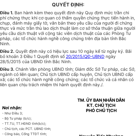
QUYẾT ĐỊNH:
Điều 1.
Ban hành kèm theo quyết định này Quy định mức trần chi
phí chứng thực khi cơ quan có thẩm quyền chứng thực tiến hành in,
chụp, đánh máy giấy tờ, văn bản theo yêu cầu của người đi chứng
thực và mức trần thù lao dịch thuật làm cơ sở
thỏa thuận
giữa người
yêu cầu dịch thuật với cộng tác viên dịch thuật của các Phòng Tư
pháp, các tổ chức hành nghề công chứng trên địa bàn tỉnh Bắc
Ninh.
Điều 2.
Quyết định này có hiệu lực sau 10 ngày kể từ ngày ký. Bãi
bỏ khoản 3 Điều 1 Quyết định số
20/2015/QĐ-UBND
ngày
28/5/2015 của UBND tỉnh Bắc Ninh.
Điều 3.
Chánh Văn phòng UBND tỉnh; Giám đốc Sở Tư pháp, các Sở,
ngành có liên quan; Chủ tịch UBND cấp huyện, Chủ tịch UBND cấp
xã; các tổ chức hành nghề công chứng; các tổ chức và cá nhân có
liên quan chịu trách nhiệm thi hành quyết định này./.
TM. ỦY BAN NHÂN DÂN
KT. CHỦ TỊCH
Nơi nhận:
PHÓ CHỦ TỊCH
- Như Điều 3;
- Bộ Tư pháp (b/c);
- TT.TU, TT.HĐND tỉnh(b/c);
- Chủ tịch, các PCT. UBND tỉnh;
- Công báo, Cổng TTĐT tỉnh;