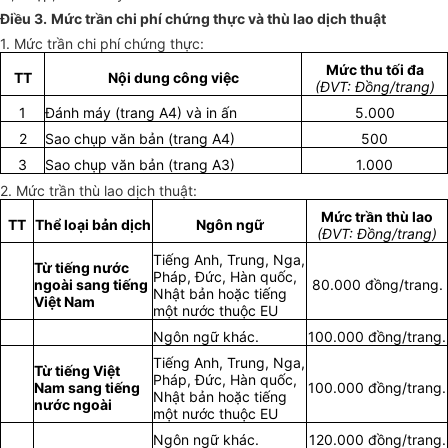
Điều 3.
Mức trần chi phí chứng thực và thù lao dịch thuật
1. Mức trần chi phí chứng thực:
Mức thu tối đa
TT
Nội dung công việc
(ĐVT: Đồng/trang)
1
Đánh máy (trang A4) và in ấn
5.000
2
Sao chụp văn bản (trang A4)
500
3
Sao chụp văn bản (trang A3)
1.000
2. Mức trần thù lao dịch thuật:
Mức trần thù lao
TT
Thể loại bản dịch
Ngôn ngữ
(ĐVT: Đồng/trang)
Tiếng Anh, Trung, Nga,
Từ tiếng nước
Pháp, Đức, Hàn quốc,
ngoài sang tiếng
80.000 đồng/trang.
Nhật bản hoặc tiếng
Việt Nam
một nước thuộc EU
Ngôn ngữ khác.
100.000 đồng/trang.
Tiếng Anh, Trung, Nga,
Từ tiếng Việt
Pháp, Đức, Hàn quốc,
Nam sang tiếng
100.000 đồng/trang.
Nhật bản hoặc tiếng
nước ngoài
một nước thuộc EU
Ngôn ngữ khác.
120.000 đồng/trang.