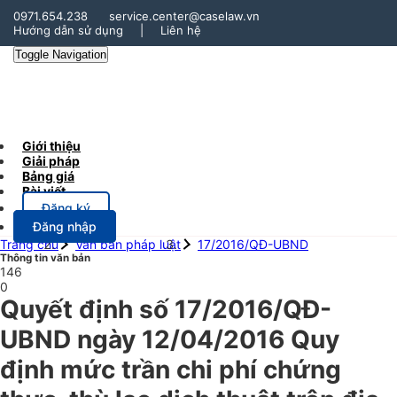
0971.654.238
service.center@caselaw.vn
Hướng dẫn sử dụng
|
Liên hệ
Toggle Navigation
Giới thiệu
Giải pháp
Bảng giá
Bài viết
Đăng ký
Đăng nhập
Trang chủ
Văn bản pháp luật
17/2016/QĐ-UBND
Thông tin văn bản
146
0
Quyết định số 17/2016/QĐ-
UBND ngày 12/04/2016 Quy
định mức trần chi phí chứng