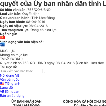
quyết của Ủy ban nhân dân tỉnh
Số hiệu văn bản:
758/QĐ-UBND
Loại văn bản:
Quyết định
Cơ quan ban hành:
Tỉnh Lâm Đồng
Ngày ban hành:
08-04-2016
Ngày có hiệu lực:
08-04-2016
Đang có hiệu lực
Tình trạng hiệu lực:
Ngôn ngữ:
Định dạng văn bản hiện có:
MỤC LỤC
Không có mục lục
Tải về (WORD)
Quyet dinh so 758-QD-UBND ngay 08-04-2016 (Con hieu luc).doc
Tải lược đồ
Nội dung VB
Văn bản gốc
Tiếng anh
Lược đồ
VB liên quan
Bản án áp dụng
ỦY BAN NHÂN DÂN
CỘNG HÒA XÃ HỘI CHỦ N
TỈNH
LÂM ĐỒNG
Độc lập - Tự do - H