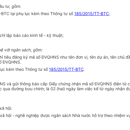
ầu tư, gồm:
-BTC tại phụ lục kèm theo Thông tư số
185/2015/TT-BTC
;
hỉ lập báo cáo kinh tế - kỹ thuật;
hệ với ngân sách, gồm:
hỉ tiêu đăng ký mã số ĐVQHNS như tên đơn vị, tên dự án, tên chủ đầu
 số ĐVQHNS.
lục kèm theo Thông tư s
ố
185/2015/TT-BTC
.
QHNS
v
à gửi thông báo cấp Giấy chứng nhận mã số ĐVQHNS điện tử cho 
c qua đường bưu chính; là 02 (hai) ngày làm việc kể từ ngày nhận đ
xã hội.
hức xã hội - nghề nghiệp được ngân sách Nhà nước hỗ trợ theo nhiệm 