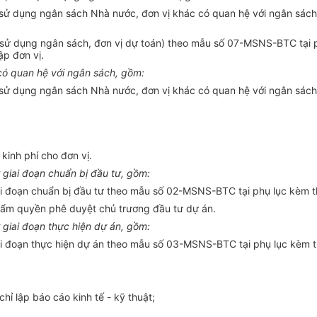
 sử dụng ngân sách Nhà nước, đơn vị khác có quan hệ với ngân sác
sử dụng ngân sách, đơn vị dự toán) theo mẫu số 07-MSNS-BTC tại 
ập đơn vị.
c
ó
quan hệ với ngân sách, gồm:
 sử dụng ngân sách Nhà nước, đơn vị khác có quan hệ với ngân sác
inh phí cho đơn vị.
giai đoạn chu
ẩ
n bị đầu tư, gồm:
i đoạn chuẩn bị đầu tư theo mẫu số 02-MSNS-BTC tại phụ lục kèm 
hẩm quyền phê duyệt chủ trương đầu tư dự án.
iai đoạn thực hiện dự án, gồm:
i đoạn thực hiện dự án theo mẫu số 03-MSNS-BTC tại phụ lục kèm 
hỉ lập báo cáo kinh tế - kỹ thuật;