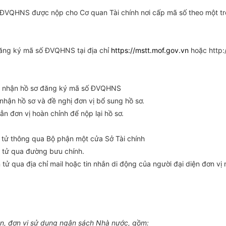
ố ĐVQHNS được nộp cho Cơ quan Tài chính nơi cấp mã số theo một t
đăng ký mã số ĐVQHNS tại địa chỉ
https://mstt.mof.gov.vn
hoặc http:
ên nhận hồ sơ đăng ký mã số ĐVQHNS
nhận hồ sơ và đề nghị đơn vị bổ sung hồ sơ.
dẫn đơn vị hoàn chỉnh để nộp lại hồ sơ.
tử thông qua Bộ phận một cửa Sở Tài chính
 tử qua đường bưu chính.
ử qua địa chỉ mail hoặc tin nhắn di động của người đại diện đơn v
, đơn vị sử dụng ngân sách Nhà nước, gồm: