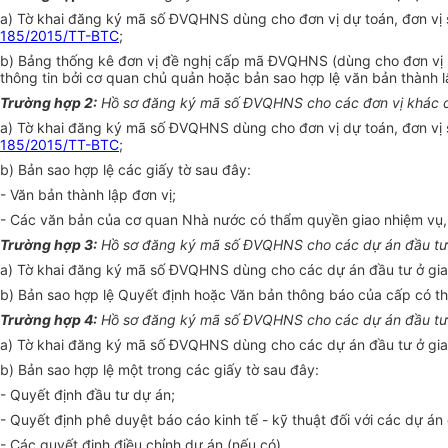
a) Tờ khai đăng ký mã số ĐVQHNS dùng cho đơn vị dự toán, đơn vị
185/2015/TT-BTC
;
b) Bảng thống kê đơn vị đề nghị cấp mã ĐVQHNS (dùng cho đơn vị 
thông tin bởi cơ quan chủ quản hoặc bản sao hợp lệ văn bản thành l
Trường hợp 2:
Hồ sơ đăng ký mã s
ố
ĐVQHNS cho các đơn vị khác 
a) Tờ khai đăng ký mã số ĐVQHNS dùng cho đơn vị dự toán, đơn vị
185/2015/TT-BTC
;
b) Bản sao hợp lệ các giấy tờ sau đây:
- Văn bản thành lập đơn vị;
- Các văn bản của cơ quan Nhà nước có thẩm quyền giao nhiệm vụ, k
Trường hợp 3:
Hồ sơ đăng k
ý
mã số ĐVQHNS cho các dự án đầu tư 
a) Tờ khai đăng ký mã số ĐVQHNS dùng cho các dự án đầu tư ở gia
b) Bản sao hợp lệ Quyết định hoặc Văn bản thông báo của cấp có t
Trường hợp 4:
Hồ sơ đ
ă
ng k
ý
mã số ĐVQHNS cho các dự án đầu tư g
a) Tờ khai đăng ký mã số ĐVQHNS dùng cho các dự án đầu tư ở gia
b) Bản sao hợp lệ một trong các giấy tờ sau đây:
- Quyết định đầu tư dự án;
- Quyết định phê duyệt báo cáo kinh tế - kỹ thuật đối với các dự án c
- Các quyết định điều chỉnh dự án (nếu có).