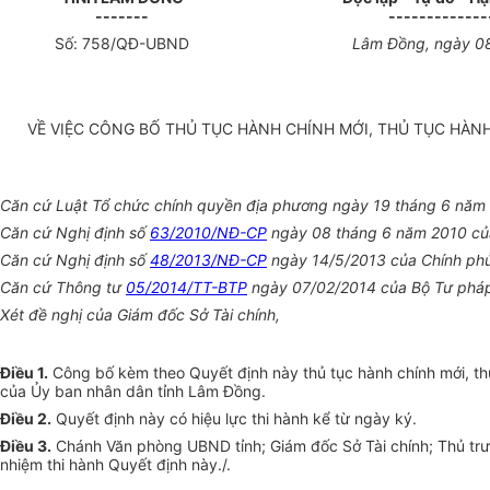
-------
-------------
Số:
758
/QĐ-UBND
Lâm Đồng
, ngày
0
VỀ VIỆC CÔNG BỐ THỦ TỤC HÀNH CHÍNH MỚI, THỦ TỤC HÀN
Căn cứ Luật Tổ chức chính quyền địa phương ngày 19 tháng 6 năm
Căn cứ Nghị định số
63/2010/NĐ-CP
ngày 08 tháng 6 năm 2010 củ
Căn cứ Nghị định số
48/2013/NĐ-CP
ngày 14/5/2013 của Chính phủ 
Căn cứ Thông tư
05/2014/TT-BTP
ngày 07/02/2014 của Bộ Tư pháp v
Xét đề nghị của Giám đốc Sở Tài chính,
Điều 1.
Công bố kèm theo Quyết định này thủ tục hành chính mới, thủ
của Ủy ban nhân dân tỉnh Lâm
Đồng.
Điều 2.
Quyết định này có hiệu lực thi hành kể từ ngày ký.
Điều 3.
Chánh Văn phòng UBND tỉnh; Giám đốc Sở Tài chính; Thủ trưở
nhiệm thi hành Quyết định này./
.