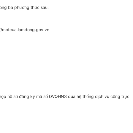
rong ba phương thức sau:
//motcua.lamdong
.
go
v.
vn
ị nộp hồ sơ đăng ký mã số ĐVQHNS qua hệ thống dịch vụ công trực