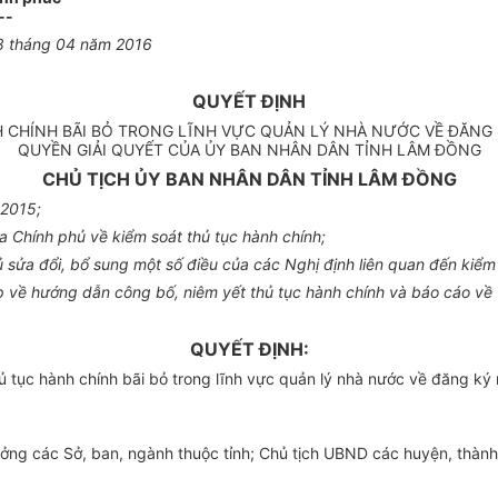
--
8
tháng
04
năm 201
6
QUY
Ế
T ĐỊNH
H CHÍNH BÃI BỎ TRONG LĨNH VỰC QUẢN LÝ NHÀ NƯỚC VỀ ĐĂNG
QUYỀN GIẢI QUYẾT CỦA ỦY BAN NHÂN DÂN TỈNH LÂM ĐỒNG
CHỦ TỊCH ỦY BAN NHÂN DÂN TỈNH LÂM Đ
Ồ
NG
 2015;
a Chính phủ v
ề
ki
ể
m soát thủ tục hành chính;
sửa đổi, bổ sung một số điều của các Nghị định liên quan đến kiểm 
ề hướng dẫn công bố, niêm yết thủ tục hành chính và báo cáo về tìn
QUY
Ế
T ĐỊNH
:
 tục hành chính bãi bỏ trong lĩnh vực quản lý nhà nước về đăng ký
ng các Sở, ban, ngành thuộc tỉnh; Chủ tịch UBND các huyện, thành p