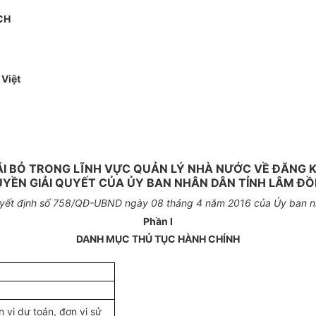
CH
Việt
ÃI BỎ TRONG LĨNH VỰC QUẢN LÝ NHÀ NƯỚC VỀ ĐĂNG
YỀN GIẢI QUYẾT CỦA ỦY BAN NHÂN DÂN TỈNH LÂM Đ
uyết
định
số 758
/QĐ-UBND ngày
08
tháng
4
năm 2016 của
Ủy ban n
Phần I
DANH MỤC THỦ TỤC HÀNH CHÍNH
 vị dự toán, đơn vị sử