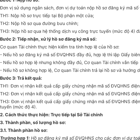
Đơn vị sử dụng ngân sách, đơn vị dự toán nộp hồ sơ đăng ký mã s
TH
1
: Nộp hồ sơ trực tiếp tại Bộ phận một cửa;
TH2: Nộp hồ sơ qua đường bưu chính;
TH3: Nộp hồ sơ qua hệ thống dịch vụ công trực tuyến (mức độ 4) 
Bước 2: Tiếp nhận, xử lý hồ sơ đăng ký mã số:
Cơ quan Tài chính thực hiện kiểm tra tính h
ợ
p lệ của hồ sơ:
- Nếu hồ sơ đăng ký mã số ĐVQHNS đầy đủ, hợp lệ thì lập Giấy bi
- Nếu hồ sơ hợp lệ nhưng không đầy đủ, Cơ quan Tài chính vẫn tiếp 
- Nếu hồ sơ không h
ợ
p lệ, Cơ quan Tài chính trả lại hồ sơ và hướng 
Bước 3: Trả kết quả:
TH
1
: Đơn vị nhận kết quả cấp giấy chứng nhận mã số ĐVQHNS điện 
TH2: Đơn vị nhận kết quả cấp giấy chứng nhận mã số ĐVQHNS điện
TH3: Đơn vị nhận kết quả cấp giấy chứng nhận mã số ĐVQHNS điện t
tuyến (mức độ 4).
2. Cách thức thực hiện: Trực tiếp tại Sở Tài chính
3. Thành phần, số lượng hồ sơ:
3.1. Thành phần hồ sơ:
Trường hợp 1:
Hồ sơ đăng ký mã số ĐVQHNS cho các đơn vị dự toán