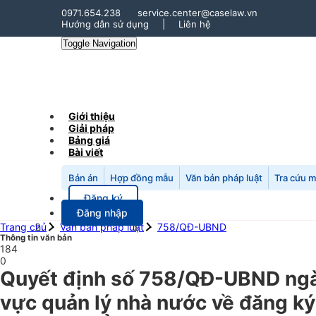
0971.654.238
service.center@caselaw.vn
Hướng dẫn sử dụng
|
Liên hệ
Toggle Navigation
Giới thiệu
Giải pháp
Bảng giá
Bài viết
Bản án
Hợp đồng mẫu
Văn bản pháp luật
Tra cứu 
Đăng ký
Đăng nhập
Trang chủ
Văn bản pháp luật
758/QĐ-UBND
Thông tin văn bản
184
0
Quyết định số 758/QĐ-UBND ngày
vực quản lý nhà nước về đăng ký