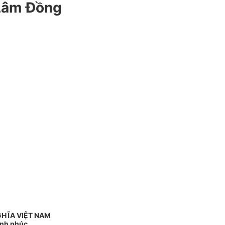
 Lâm Đồng
GHĨA VIỆT NAM
ạnh phúc