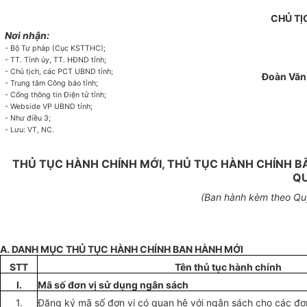
CHỦ TỊ
Nơi nhận:
- Bộ Tư pháp (Cục KSTTHC);
- TT. Tỉnh ủy, TT. HĐND t
ỉ
nh;
- Chủ tịch, các PCT UBND tỉnh;
Đoàn Văn 
- Trung tâm Công báo tỉnh;
- Cổng thông tin Điện tử tỉnh;
- Webside VP UBND tỉnh;
- Như điều 3;
- Lưu: VT, NC.
THỦ TỤC HÀNH CHÍNH MỚI, THỦ TỤC HÀNH CHÍNH B
QU
(Ban hàn
h kèm theo Q
A. DANH MỤC THỦ TỤC HÀNH CHÍNH BAN HÀNH MỚI
STT
Tên thủ t
ụ
c hành chính
I.
Mã số đơn vị sử dụng ngân sách
1.
Đăng ký mã số đơn vị có quan hệ với ngân sách cho các đơn