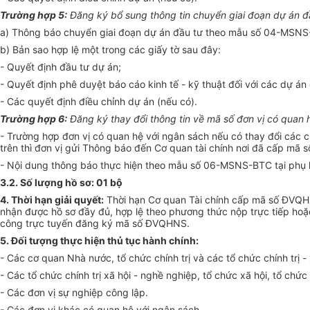
Trường hợp 5:
Đăng ký bổ sung thông tin chuy
ể
n giai đoạn dự án đ
a) Thông báo chuy
ể
n giai đoạn dự án đầu tư theo mẫu số 04-MSNS
b) Bản sao hợp lệ một trong các giấy tờ sau đây:
- Quyết định đầu tư dự án;
- Quyết định phê duyệt báo cáo kinh tế - kỹ thuật đối với các dự án c
- Các quyết định điều chỉnh dự án (nếu có).
Trường hợp 6:
Đăng ký thay đổi thông tin về mã số đơn vị có quan 
- Trường h
ợ
p đ
ơ
n vị có quan hệ với ngân sách nếu có thay đổi các c
trên thì đ
ơ
n vị gửi Thông báo đến Cơ quan tài chính nơi đã cấp mã
- Nội dung thông báo thực hiện theo mẫu số 06-MSNS-BTC tại phụ 
3.2.
Số lượng hồ sơ: 01 bộ
4. Thời hạn giải quyết:
Thời hạn Cơ quan Tài chính cấp mã số ĐV
nhận được hồ sơ đầy đủ, hợp lệ theo phương thức nộp trực tiếp hoặ
công trực tuyến đăng ký mã số ĐVQHNS.
5.
Đối tượng thực hiện thủ tục hành chính:
- Các cơ quan Nhà nước, tổ chức chính trị và các tổ chức chính trị - 
- Các tổ chức chính trị xã hội - nghề nghiệp, tổ chức xã hội, tổ c
- Các đơn
v
ị sự nghiệp công lập.
- Các đơn vị khác có quan hệ với ngân sách.