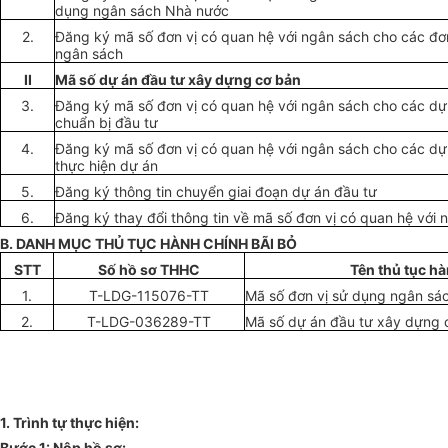
dụng ngân sách Nhà nước
2.
Đăng ký mã số đơn vị có quan hệ với ngân sách cho các đơn
ngân sách
II
Mã số dự án đầu tư xây dựng cơ bản
3.
Đăng ký mã số đ
ơ
n vị có quan hệ với ngân sách cho các dự
chuẩn bị đầu tư
4.
Đăng ký mã số đơn vị có quan hệ với ngân sách cho các dự 
thực hiện dự án
5.
Đăng ký thông tin chuyển giai đoạn dự án đầu tư
6.
Đăng ký thay đổi thông tin về mã số đ
ơ
n vị có quan hệ với 
B. DANH MỤC THỦ TỤC HÀNH CHÍNH BÃI BỎ
STT
Số hồ sơ THHC
Tên thủ t
ụ
c hà
1.
T-LDG-115076-TT
Mã số đơn vị sử dụng ngân sá
2.
T-LDG-036289-TT
Mã số dự án đầu tư xây dựng 
1. Trình tự thực hiện:
Bước 1: Nộp hồ sơ: