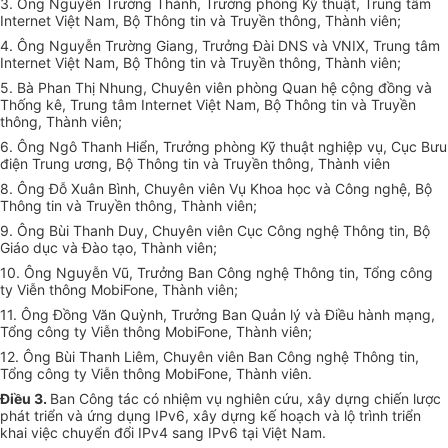
3. Ông Nguyễn Trường Thành, Trưởng phòng Kỹ thuật, Trung tâm
Internet Việt Nam, Bộ Thông tin và Truyền thông, Thành viên;
4. Ông Nguyễn Trường Giang, Trưởng Đài DNS và VNIX, Trung tâm
Internet Việt Nam, Bộ Thông tin và Truyền thông, Thành viên;
5. Bà Phan Thị Nhung, Chuyên viên phòng Quan hệ cộng đồng và
Thống kê, Trung tâm Internet Việt Nam, Bộ Thông tin và Truyền
thông, Thành viên;
6. Ông Ngô Thanh Hiển, Trưởng phòng Kỹ thuật nghiệp vụ, Cục Bưu
điện Trung ương, Bộ Thông tin và Truyền thông, Thành viên
8. Ông Đỗ Xuân Bình, Chuyên viên Vụ Khoa học và Công nghệ, Bộ
Thông tin và Truyền thông, Thành viên;
9. Ông Bùi Thanh Duy, Chuyên viên Cục Công nghệ Thông tin, Bộ
Giáo dục và Đào tạo, Thành viên;
10. Ông Nguyễn Vũ, Trưởng Ban Công nghệ Thông tin, Tổng công
ty Viễn thông MobiFone, Thành viên;
11. Ông Đồng Văn Quỳnh, Trưởng Ban Quản lý và Điều hành mạng,
Tổng công ty Viễn thông MobiFone, Thành viên;
12. Ông Bùi Thanh Liêm, Chuyên viên Ban Công nghệ Thông tin,
Tổng công ty Viễn thông MobiFone, Thành viên.
Điều 3.
Ban Công tác có nhiệm vụ nghiên cứu, xây dựng chiến lược
phát triển và ứng dụng IPv6, xây dựng kế hoạch và lộ trình triển
khai việc chuyển đổi IPv4 sang IPv6 tại Việt Nam.