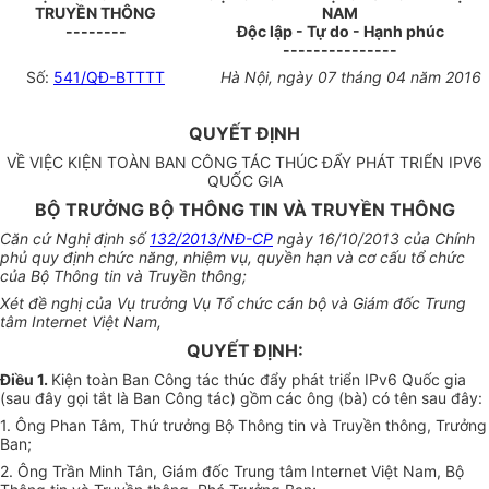
TRUYỀN THÔNG
NAM
--------
Độc lập - Tự do - Hạnh phúc
---------------
Số:
541/QĐ-BTTTT
Hà Nội, ngày 07 tháng 04 năm 2016
QUYẾT ĐỊNH
VỀ VIỆC KIỆN TOÀN BAN CÔNG TÁC THÚC ĐẨY PHÁT TRIỂN IPV6
QUỐC GIA
BỘ TRƯỞNG BỘ THÔNG TIN VÀ TRUYỀN THÔNG
Căn cứ Nghị định số
132/2013/NĐ-CP
ngày 16/10/2013 của Chính
phủ quy định chức năng, nhiệm vụ, quyền hạn và cơ cấu tổ chức
của Bộ Thông tin và Truyền thông;
Xét đề nghị của Vụ trưởng Vụ Tổ chức cán bộ và Giám đốc Trung
tâm Internet Việt Nam,
QUYẾT ĐỊNH:
Điều 1.
Kiện toàn Ban Công tác thúc đẩy phát triển IPv6 Quốc gia
(sau đây gọi tắt là Ban Công tác) gồm các ông (bà) có tên sau đây:
1. Ông Phan Tâm, Thứ trưởng Bộ Thông tin và Truyền thông, Trưởng
Ban;
2. Ông Trần Minh Tân, Giám đốc Trung tâm Internet Việt Nam, Bộ