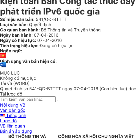
kiện toàn Ban Công tác thúc đẩy
phát triển IPv6 quốc gia
Số hiệu văn bản:
541/QĐ-BTTTT
Loại văn bản:
Quyết định
Cơ quan ban hành:
Bộ Thông tin và Truyền thông
Ngày ban hành:
07-04-2016
Ngày có hiệu lực:
07-04-2016
Đang có hiệu lực
Tình trạng hiệu lực:
Ngôn ngữ:
Định dạng văn bản hiện có:
MỤC LỤC
Không có mục lục
Tải về (WORD)
Quyet dinh so 541-QD-BTTTT ngay 07-04-2016 (Con hieu luc).doc
Tải lược đồ
Nội dung VB
Văn bản gốc
Tiếng anh
Lược đồ
VB liên quan
Bản án áp dụng
BỘ THÔNG TIN VÀ
CỘNG HÒA XÃ HỘI CHỦ NGHĨA VIỆT