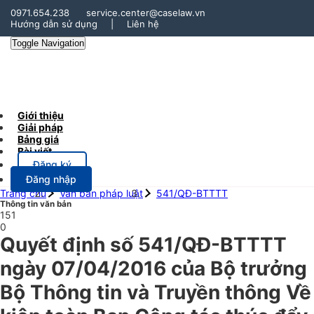
0971.654.238
service.center@caselaw.vn
Hướng dẫn sử dụng
|
Liên hệ
Toggle Navigation
Giới thiệu
Giải pháp
Bảng giá
Bài viết
Đăng ký
Đăng nhập
Trang chủ
Văn bản pháp luật
541/QĐ-BTTTT
Thông tin văn bản
151
0
Quyết định số 541/QĐ-BTTTT
ngày 07/04/2016 của Bộ trưởng
Bộ Thông tin và Truyền thông Về