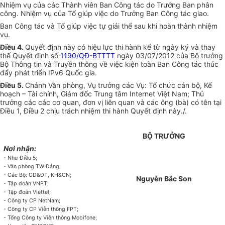
Nhiệm vụ của các Thành viên Ban Công tác do Trưởng Ban phân
công. Nhiệm vụ của Tổ giúp việc do Trưởng Ban Công tác giao.
Ban Công tác và Tổ giúp việc tự giải thể sau khi hoàn thành nhiệm
vụ.
Điều 4.
Quyết định này có hiệu lực thi hành kể từ ngày ký và thay
thế Quyết định số
1190/QĐ-BTTTT
ngày 03/07/2012 của Bộ trưởng
Bộ Thông tin và Truyền thông về việc kiện toàn Ban Công tác thúc
đẩy phát triển IPv6 Quốc gia.
Điều 5.
Chánh Văn phòng, Vụ trưởng các Vụ: Tổ chức cán bộ, Kế
hoạch – Tài chính, Giám đốc Trung tâm Internet Việt Nam; Thủ
trưởng các các cơ quan, đơn vị liên quan và các ông (bà) có tên tại
Điều 1, Điều 2 chịu trách nhiệm thi hành Quyết định này./.
BỘ TRƯỞNG
Nơi nhận:
- Như Điều 5;
- Văn phòng TW Đảng;
- Các Bộ: GD&ĐT, KH&CN;
Nguyễn Bắc Son
- Tập đoàn VNPT;
- Tập đoàn Viettel;
- Công ty CP NetNam;
- Công ty CP Viễn thông FPT;
- Tổng Công ty Viễn thông Mobifone;