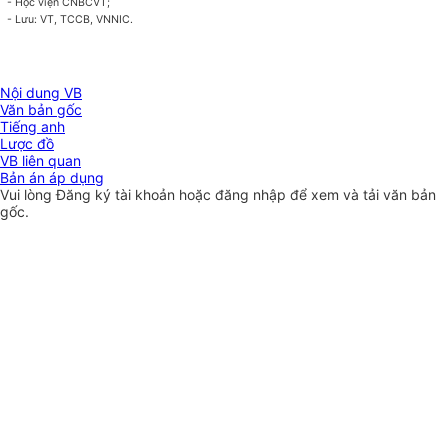
- Học viện CNBCVT;
- Lưu: VT, TCCB, VNNIC.
Nội dung VB
Văn bản gốc
Tiếng anh
Lược đồ
VB liên quan
Bản án áp dụng
Vui lòng
Đăng ký
tài khoản hoặc
đăng nhập
để xem và tải văn bản
gốc.