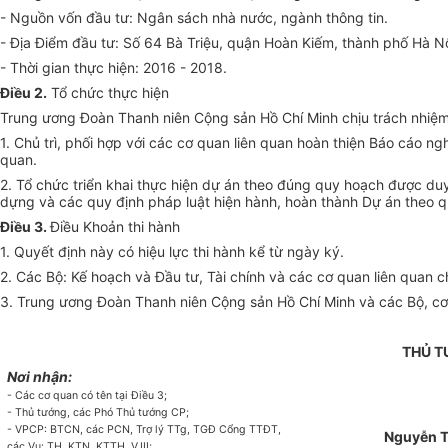
- Nguồn vốn đầu tư: Ngân sách nhà nước, ngành thông tin.
- Địa Điểm đầu tư:
S
ố 64 Bà Triệu, quận Hoàn Kiếm, thành phố Hà Nộ
- Thời gian thực hiện: 2016 - 2018.
Điều 2.
Tổ chức thực hiện
Trung ương Đoàn Thanh niên Cộng sản Hồ Chí Minh chịu trách nhiệm
1. Chủ trì, phối hợp với các cơ quan liên quan hoàn thiện Báo cáo ngh
quan.
2. Tổ chức triển khai thực hiện dự án theo đúng quy hoạch được du
dựng và các quy định pháp luật hiện hành, hoàn thành Dự án theo q
Điều 3.
Điều Khoản thi hành
1. Quyết định này có hiệu lực thi hành kể từ ngày ký.
2. Các Bộ: K
ế
hoạch và Đầu tư, Tài chính và các cơ quan liên quan c
3. Trung ương Đoàn Thanh niên Cộng sản Hồ Chí Minh và các Bộ, cơ q
THỦ 
Nơi nhận:
- Các cơ quan có tên tại Điều 3;
- Thủ tướng, các Phó Thủ tư
ớ
ng CP;
- VPCP: BTCN, các PCN, Trợ lý TTg, TGĐ
C
ổng TT
ĐT,
Nguyễn 
các Vụ: TH, KTN, KTTH, V.III;