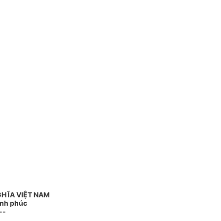
GHĨA VIỆT NAM
ạnh phúc
--