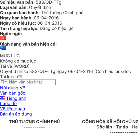
Số hiệu văn bản:
583/QĐ-TTg
Loại văn bản:
Quyết định
Cơ quan ban hành:
Thủ tướng Chính phủ
Ngày ban hành:
06-04-2016
Ngày có hiệu lực:
06-04-2016
Đang có hiệu lực
Tình trạng hiệu lực:
Ngôn ngữ:
Định dạng văn bản hiện có:
MỤC LỤC
Không có mục lục
Tải về (WORD)
Quyet dinh so 583-QD-TTg ngay 06-04-2016 (Con hieu luc).doc
Tải lược đồ
Nội dung VB
Văn bản gốc
Tiếng anh
Lược đồ
VB liên quan
Bản án áp dụng
THỦ TƯỚNG
CHÍNH PHỦ
CỘNG HÒA XÃ HỘI CHỦ N
----------
Độc lập - Tự do - H
-------------