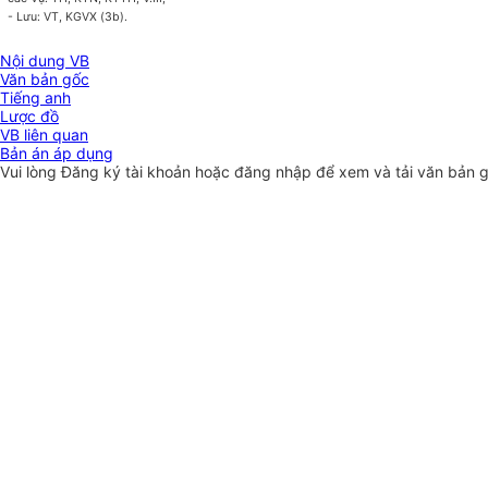
- Lưu: VT, KGVX (3b).
Nội dung VB
Văn bản gốc
Tiếng anh
Lược đồ
VB liên quan
Bản án áp dụng
Vui lòng
Đăng ký
tài khoản hoặc
đăng nhập
để xem và tải văn bản 