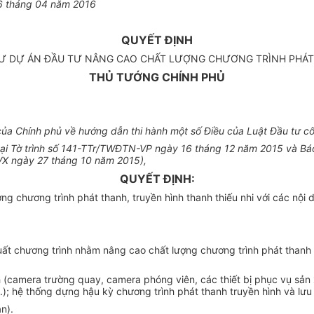
6
tháng
04
năm 2016
QUYẾT ĐỊNH
TƯ DỰ ÁN ĐẦU TƯ NÂNG CAO CHẤT LƯỢNG CHƯƠNG TRÌNH PHÁT 
THỦ TƯỚNG CHÍNH PHỦ
a Chính phủ về hướng dẫn thi hành một số Điều của Luật Đầu tư c
 tại Tờ trình số 141-TTr/TWĐTN-VP ngày 16 tháng 12 năm 2015 và 
 ngày 27 tháng 10 năm 2015),
QUYẾT ĐỊNH:
g chương trình phát thanh, truyền hình thanh thiếu nhi với các nội 
 xuất chương trình nhằm nâng
c
ao chất lượng chương trình phát thanh 
nh (camera trường quay, camera phóng viên, các thiết bị phục vụ sản
.); hệ thống dựng hậu kỳ chương trình phát thanh t
r
uyền hình và lưu 
n).