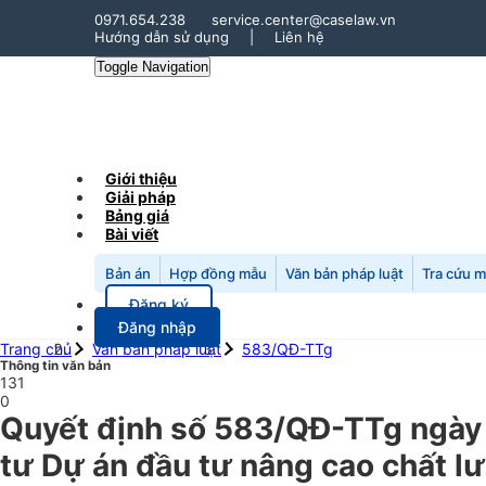
0971.654.238
service.center@caselaw.vn
Hướng dẫn sử dụng
|
Liên hệ
Toggle Navigation
Giới thiệu
Giải pháp
Bảng giá
Bài viết
Bản án
Hợp đồng mẫu
Văn bản pháp luật
Tra cứu 
Đăng ký
Đăng nhập
Trang chủ
Văn bản pháp luật
583/QĐ-TTg
Thông tin văn bản
131
0
Quyết định số 583/QĐ-TTg ngày
tư Dự án đầu tư nâng cao chất lư