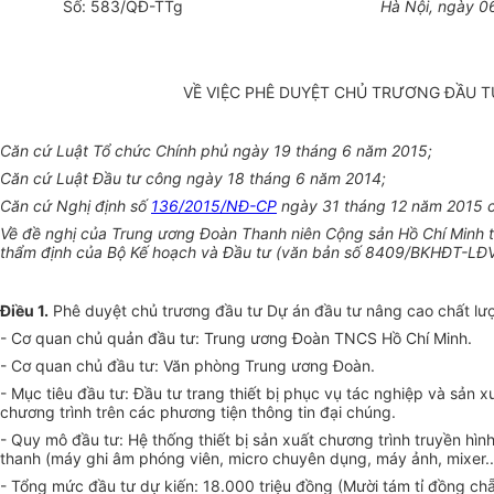
Số:
583
/QĐ-TTg
Hà Nội, ngày
0
VỀ VIỆC PHÊ DUYỆT CHỦ TRƯƠNG ĐẦU 
Căn cứ Luật Tổ chức Chính phủ ngày 19 tháng 6 năm 2015;
Căn cứ Luật Đầu tư công ngày 18 th
á
ng 6 năm 2014;
Căn cứ Nghị định số
136/2015/NĐ-CP
ngày 31 tháng 12 năm 2015 củ
V
ề đề nghị của Trung ương Đoàn Thanh niên Cộng sản Hồ Chí Minh
thẩm định của Bộ Kế hoạch và Đầu tư (văn bản s
ố
8409/BKHĐT-LĐVX
Điều 1.
Phê duyệt chủ trương đầu tư Dự án đầu tư nâng cao chất lượn
- Cơ quan chủ quản đầu tư: Trung ương Đoàn TNCS Hồ Chí Minh.
- C
ơ
quan chủ đầu t
ư:
Văn phòng Trung ương Đoàn.
- Mục ti
ê
u đầu t
ư
: Đầu tư trang thiết bị phục vụ tác nghiệp và sản
chương trình trên các phương tiện thô
n
g tin đại chúng.
- Quy mô đầu tư: Hệ thống thiết bị sản xuất chương trình truyền hì
thanh (máy ghi âm phóng viên, micro chuyên dụng, máy ảnh, mixer..
- Tổng mức đ
ầ
u tư dự kiến: 18.000 triệu đồng (Mười tám tỉ đồng chẵ