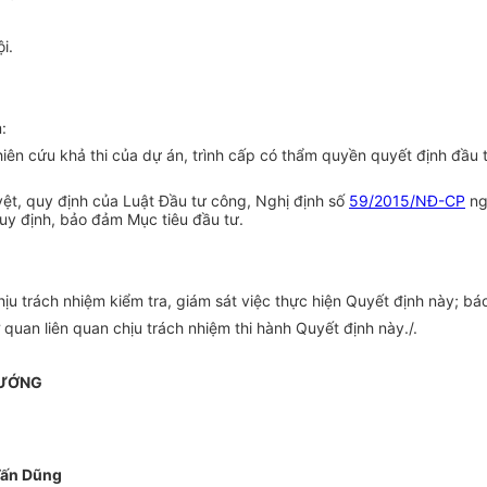
i.
:
iên cứu khả thi của dự án, trình c
ấ
p có th
ẩ
m quy
ề
n quy
ế
t định đ
ầ
u 
yệt, quy định của Luật Đầu tư công, Nghị định số
59/2015/NĐ-CP
ng
uy định, bảo đảm Mục tiêu đầu tư.
hịu trách nhiệm kiểm tra, giám sát việc thực hiện Quyết định này; b
uan liên quan chịu trách nhiệm thi hành Quyết định này./.
TƯỚNG
Tấn Dũng