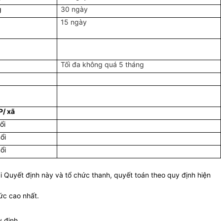
g
30 ngày
15 ngày
Tối đa không quá 5 tháng
P/ xã
ổi
ổi
ổi
i Quyết định này và tổ chức thanh, quyết toán theo quy định hiện
ức cao nhất.
 định.