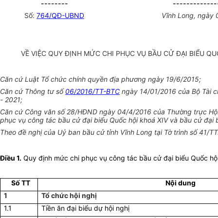
--------
-------------
Số:
764/QĐ-UBND
Vĩnh Long, ngày 
VỀ VIỆC QUY ĐỊNH MỨC CHI PHỤC VỤ BẦU CỬ ĐẠI BIỂU QU
Căn cứ Luật Tổ chức chính quyền địa phương ngày 19/6/2015;
Căn cứ Thông tư số
06/2016/TT-BTC
ngày 14/01/2016 của Bộ Tài ch
- 2021;
Căn cứ Công văn số 28/HĐND ngày 04/4/2016 của Thường trực Hội 
phục vụ công tác bầu cử đại biểu Quốc hội khoá XIV và bầu cử đại 
Theo đề nghị của Uỷ ban bầu cử tỉnh Vĩnh Long tại Tờ trình số 41/
Điều 1.
Quy định mức chi phục vụ công tác bầu cử đại biểu Quốc hội 
Số TT
Nội dung
1
Tổ chức hội nghị
1.1
Tiền ăn đại biểu dự hội nghị