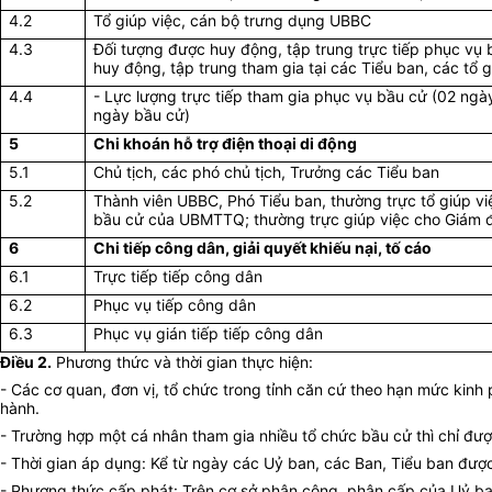
4.2
Tổ giúp việc, cán bộ trưng dụng UBBC
4.3
Đối tượng được huy động, tập trung trực tiếp phục vụ 
huy động, tập trung tham gia tại các Tiểu ban, các tổ g
4.4
- Lực lượng trực tiếp tham gia phục vụ bầu cử (02 ng
ngày bầu cử)
5
Chi khoán hỗ trợ điện thoại di động
5.1
Chủ tịch, các phó chủ tịch, Trưởng các Tiểu ban
5.2
Thành viên UBBC, Phó Tiểu ban, thường trực tổ giúp vi
bầu cử của UBMTTQ; thường trực giúp việc cho Giám đ
6
Chi tiếp công dân, giải quyết khiếu nại, tố cáo
6.1
Trực tiếp tiếp công dân
6.2
Phục vụ tiếp công dân
6.3
Phục vụ gián tiếp tiếp công dân
Điều 2.
Phương thức và thời gian thực hiện:
- Các cơ quan, đơn vị, tổ chức trong tỉnh căn cứ theo hạn mức kinh 
hành.
- Trường hợp một cá nhân tham gia nhiều tổ chức bầu cử thì chỉ đượ
- Thời gian áp dụng: Kể từ ngày các Uỷ ban, các Ban, Tiểu ban được
- Phương thức cấp phát: Trên cơ sở phân công, phân cấp của Uỷ ban 