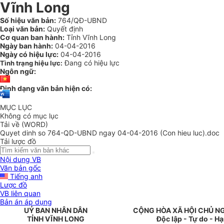
Vĩnh Long
Số hiệu văn bản:
764/QĐ-UBND
Loại văn bản:
Quyết định
Cơ quan ban hành:
Tỉnh Vĩnh Long
Ngày ban hành:
04-04-2016
Ngày có hiệu lực:
04-04-2016
Đang có hiệu lực
Tình trạng hiệu lực:
Ngôn ngữ:
Định dạng văn bản hiện có:
MỤC LỤC
Không có mục lục
Tải về (WORD)
Quyet dinh so 764-QD-UBND ngay 04-04-2016 (Con hieu luc).doc
Tải lược đồ
Nội dung VB
Văn bản gốc
Tiếng anh
Lược đồ
VB liên quan
Bản án áp dụng
UỶ BAN NHÂN DÂN
CỘNG HÒA XÃ HỘI CHỦ N
TỈNH VĨNH LONG
Độc lập - Tự do - H