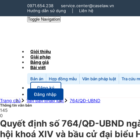
0971.654.238
service.center@caselaw.vn
Hướng dẫn sử dụng
|
Liên hệ
Toggle Navigation
Giới thiệu
Giải pháp
Bảng giá
Bài viết
Bản án
Hợp đồng mẫu
Văn bản pháp luật
Tra cứu 
Đăng ký
Đăng nhập
Trang chủ
Văn bản pháp luật
764/QĐ-UBND
Thông tin văn bản
145
0
Quyết định số 764/QĐ-UBND ngày
hội khoá XIV và bầu cử đại biểu