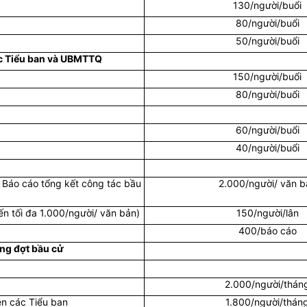
130/người/buổi
80/người/buổi
50/người/buổi
các Tiểu ban và UBMTTQ
150/người/buổi
80/người/buổi
60/người/buổi
40/người/buổi
 Báo cáo tổng kết công tác bầu
2.000/người/ văn b
ến tối đa 1.000/người/ văn bản)
150/người/lân
400/báo cáo
ong đợt bầu cử
2.000/người/thán
ên các Tiểu ban
1.800/người/thán