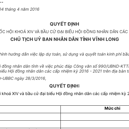
--
04 tháng 4 năm 2016
QUYẾT ĐỊNH
ỐC HỘI KHOÁ XIV VÀ BẦU CỬ ĐẠI BIỂU HỘI ĐỒNG NHÂN DÂN CÁC 
CHỦ TỊCH UỶ BAN NHÂN DÂN TỈNH VĨNH LONG
ính hướng dẫn việc lập dự toán, sử dụng và quyết toán kinh phí bầ
đồng nhân dân tỉnh về việc phúc đáp Công văn số 990/UBND-KTTH 
biểu Hội đồng nhân dân các cấp nhiệm kỳ 2016 - 2021 trên địa bàn t
TTr-UBBC ngày 28/3/2016,
QUYẾT ĐỊNH:
khoá XIV và bầu cử đại biểu Hội đồng nhân dân các cấp nhiệm kỳ 20
Mức chi