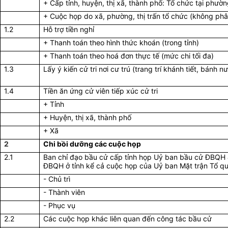
+ Cấp tỉnh, huyện, thị xã, thành phố: Tổ chức tại phườn
+ Cuộc họp do xã, phường, thị trấn tổ chức (không phâ
1.2
Hỗ trợ tiền nghỉ
+ Thanh toán theo hình thức khoán (trong tỉnh)
+ Thanh toán theo hoá đơn thực tế (mức chi tối đa)
1.3
Lấy ý kiến cử tri nơi cư trú (trang trí khánh tiết, bánh n
1.4
Tiền ăn ứng cử viên tiếp xúc cử tri
+ Tỉnh
+ Huyện, thị xã, thành phố
+ Xã
2
Chi bồi dưỡng các cuộc họp
2.1
Ban chỉ đạo bầu cử cấp tỉnh họp Uỷ ban bầu cử ĐBQH 
ĐBQH ở tỉnh kể cả cuộc họp của Uỷ ban Mặt trận Tổ q
- Chủ trì
- Thành viên
- Phục vụ
2.2
Các cuộc họp khác liên quan đến công tác bầu cử