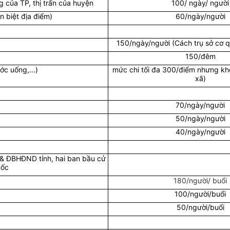
g của TP, thị trấn của huyện
100/ ngày/ người
n biệt địa điểm)
60/ngày/người
150/ngày/người (Cách trụ sở cơ 
150/đêm
ước uống,...)
mức chi tối đa 300/điểm nhưng k
xã)
70/ngày/người
50/ngày/người
40/ngày/người
& ĐBHĐND tỉnh, hai ban bầu cử
uốc
180/người/ buổi
100/người/buổi
50/người/buổi