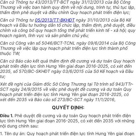
Căn cứ Thông t
ư
43/2013/
T
T-BCT ngày 31/12/2013 của Bộ C
ô
ng
Thương v
ề
việc ban hành quy định
về
nội dung, trình
t
ự, th
ủ
tục lập,
thẩm định phê duyệt và đi
ề
u chỉnh Quy hoạch phát triển điện
lực;
Căn cứ
Thông tư
05/2013/TT-BKHĐT
ngày 31/10/2013 của Bộ K
ế
hoạch và Đ
ầ
u tư hướng d
ẫ
n
tổ chức
lập, thẩm đ
ị
nh, ph
ê
duyệt, điều
chỉnh và công
bố quy hoạch tổng thể phát triển kinh tế - xã hội; quy
hoạch ngành, lĩnh vực và sản phẩm chủ yếu;
Căn cứ Công v
ă
n số 504
6
/BCT-TCNL ngày 09/6/2014 của Bộ Công
Thương v
ề
việc lập quy hoạch phát triển điện lực tỉnh thành phố
thuộc TW
;
Căn cứ
Báo cáo kết qu
ả
thẩm định
đề cương
và dự toán Quy ho
ạ
ch
phát
triển điện lực tỉnh Hưng Yên
giai đoạn 2016-2025, có xét đến
2035
,
s
ố 570/BC-SKHĐT
ngày 03/6/2015 của
Sở Kế
hoạch và Đầu
tư;
Xét đ
ề
nghị của
Giám đốc
Sở C
ô
ng Thương
t
ại Tờ trình số 943/TTr-
SCT
ngày 24/9/2015 về việc phê duyệt đề cương và dự toán Quy
hoạch phát triển điện lực tỉnh Hưng Yên giai đoạn 2016-2025, có
xét đến 2035 và Báo cáo số 273/BC-SCT ngày 11/1/2016,
QUYẾT ĐỊNH:
Điều 1.
Phê duyệt đề cương v
à
dự toán Quy hoạch phát triển điện
lực t
ỉ
nh Hưng Yên giai đoạn 2016-2025, có xét đến 2035
với
những
nội
dung chính
sau:
1. Tên dự án: Quy hoạch phát triển điện lực tỉnh Hưng Yên giai đoạn