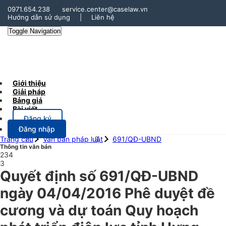
0971.654.238
service.center@caselaw.vn
Hướng dẫn sử dụng
|
Liên hệ
Toggle Navigation
Giới thiệu
Giải pháp
Bảng giá
Bài viết
Đăng ký
Đăng nhập
Trang chủ
Văn bản pháp luật
691/QĐ-UBND
Thông tin văn bản
234
3
Quyết định số 691/QĐ-UBND
ngày 04/04/2016 Phê duyệt đề
cương và dự toán Quy hoạch