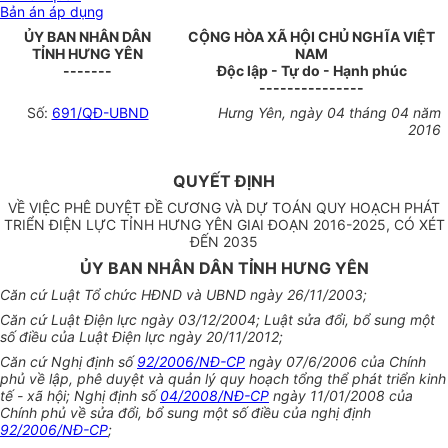
Bản án áp dụng
ỦY BAN NHÂN DÂN
CỘNG HÒA XÃ HỘI CHỦ NGHĨA VIỆT
TỈNH HƯNG YÊN
NAM
-------
Độc lập - Tự do - Hạnh phúc
---------------
Số:
691/QĐ-UBND
Hưng Yên
, ngày
04
tháng
04
năm
20
16
QUYẾT ĐỊNH
VỀ VIỆC PHÊ DUYỆT ĐỀ CƯƠNG V
À
DỰ TOÁN QUY HOẠCH PHÁT
TRIỂN ĐIỆN LỰC TỈNH HƯNG YÊN GIAI ĐOẠN 2016-2025, CÓ XÉT
ĐẾN 2035
ỦY BAN NHÂN DÂN TỈNH HƯNG YÊN
C
ă
n cứ Luật T
ổ
chức HĐND và UBND ngày 26/11/2003
;
Căn c
ứ
Luật Điện lực
ngày
03/12/2004; Luật s
ử
a đổi, b
ổ
sung một
số
điều
của Luậ
t
Điện
l
ực ngày 20/11/2012;
C
ă
n cứ Nghị định số
92/2006/NĐ-CP
ngày 07/6/2006 của Chính
ph
ủ
về lập, phê duyệt và quản lý quy hoạch tổng th
ể
phát triển kinh
t
ế
- xã hội
;
Nghị định số
04/2008/NĐ-CP
ngày 11/01/2008
của
Chính phủ về sửa đổi
, b
ổ
sung một
số điều của
nghị định
92/2006/NĐ-CP
;