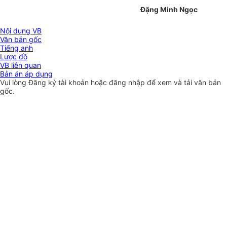
Đặng Minh Ngọc
Nội dung VB
Văn bản gốc
Tiếng anh
Lược đồ
VB liên quan
Bản án áp dụng
Vui lòng
Đăng ký
tài khoản hoặc
đăng nhập
để xem và tải văn bản
gốc.