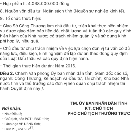
-
Hợp phần II: 4.068.000.000 đồng
8. Nguồn vốn
đ
ầu tư: Ngân sách tỉnh (Nguồn sự nghiệp kinh tế).
9. T
ổ
chức thực hiện
:
- Giao
Sở Công
Thương làm ch
ủ
đầu tư, triển khai thực hiện nhiệm
vụ được giao đảm bảo
tiến
độ, ch
ấ
t lượng và tuân thủ các qu
y
định
hiện hành của Nhà nước; có trách nhiệm qu
ả
n lý
và sử
dụng kinh
phí hợp lý, hiệu quả
.
- Ch
ủ
đ
ầ
u tư chịu trách nhiệm về việc lựa chọn đơn vị tư vấn c
ó
đủ
năng lực, điều kiện, kinh nghiệm đ
ể
lập dự án theo đúng qu
y
định
c
ủ
a Luật Đấu thầu và các quy định hiện h
àn
h.
- Thời gian thực hiện dự
á
n: N
ă
m 20
1
6.
Điều 2.
Chánh V
ă
n phòng
Ủy
ban nhân dân t
ỉ
nh, Giám đốc các s
ở
,
ngành: Công Thương, K
ế
hoạch và Đ
ầ
u tư, Tài chính; Kho bạc Nhà
nước t
ỉ
nh và thủ trư
ở
ng các
đ
ơn vị liên quan chịu trách nhiệm thi
hành Quyết định này
.
/.
TM.
ỦY
BAN NHÂN DÂN TỈNH
Nơi nhận:
KT. CHỦ TỊCH
PHÓ CH
Ủ
TỊCH
THƯỜNG
TR
Ự
C
- Như
Điều
2;
- C
hủ
tịch, các
P
CT
UBND tỉnh
;
- L
ã
nh
đ
ạo VP
UBND
t
ỉ
nh;
BT
- Lưu: V
T
, CV
:
KT2
.