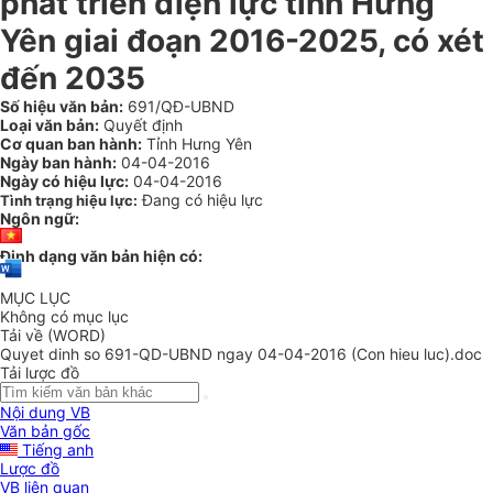
phát triển điện lực tỉnh Hưng
Yên giai đoạn 2016-2025, có xét
đến 2035
Số hiệu văn bản:
691/QĐ-UBND
Loại văn bản:
Quyết định
Cơ quan ban hành:
Tỉnh Hưng Yên
Ngày ban hành:
04-04-2016
Ngày có hiệu lực:
04-04-2016
Đang có hiệu lực
Tình trạng hiệu lực:
Ngôn ngữ:
Định dạng văn bản hiện có:
MỤC LỤC
Không có mục lục
Tải về (WORD)
Quyet dinh so 691-QD-UBND ngay 04-04-2016 (Con hieu luc).doc
Tải lược đồ
Nội dung VB
Văn bản gốc
Tiếng anh
Lược đồ
VB liên quan