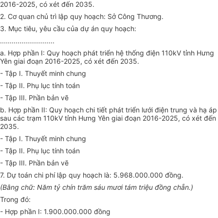
2016-2025, có xét đến 2035.
2. Cơ quan c
hủ
trì lập quy hoạch
:
S
ở
Công Thương
.
3. Mục tiêu, yêu cầu của dự án quy hoạch:
............................
a.
Hợp phần I:
Q
uy hoạch ph
á
t triển hệ thống điện 11
0
kV tỉnh Hưng
Yên giai đoạn 2016-2025, có xét đ
ế
n 2035.
- Tập I. Thuy
ế
t m
i
nh chung
- Tập
I
I. Phụ lục tính toán
- Tập
III
. Phần bản vẽ
b. Hợp ph
ầ
n II: Quy hoạch chi ti
ế
t phát tr
iể
n lưới điện trung và hạ áp
sau các trạm
110kV
tỉnh Hưng Yên giai đoạn 2016-2025, c
ó xét đến
2035.
-
T
ập
I
. Thuyết minh chung
- Tập II. Phụ lục tính toán
- Tập III. Phần bản vẽ
7. Dự toán chi phí lập quy hoạch là
:
5.968.000.000 đồng
.
(B
ằ
ng ch
ữ
:
Năm tỷ chín trăm
sáu mươi tám triệu đồng ch
ẵ
n
.)
Trong đó:
- Hợp phần I:
1
.900.000.000 đồng