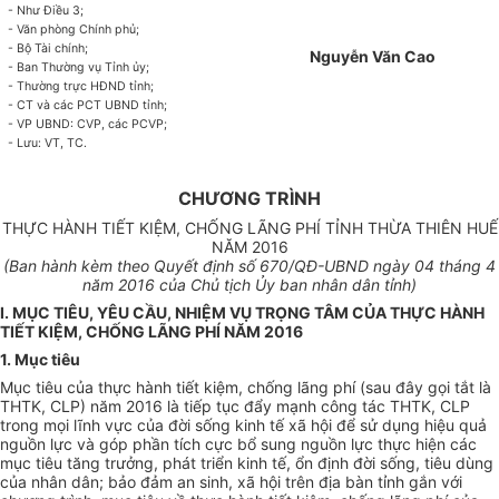
- Như Điều 3;
- Văn phòng Chính phủ;
- Bộ Tài chính;
Nguyễn Văn Cao
- Ban Thường vụ Tỉnh ủy;
- Thường trực HĐND t
ỉ
nh;
- CT và các PCT UBND tỉnh;
- VP
U
BND: CVP, các PCVP;
- Lưu: VT, TC
.
CHƯƠNG TRÌNH
THỰC HÀNH TIẾT KIỆM, CHỐNG LÃNG PHÍ TỈNH THỪA THIÊN HUẾ
NĂM 2016
(Ban hành kèm theo Quyết định s
ố 670
/QĐ-UBND ngà
y 04
th
á
ng
4
năm 2016 của Chủ tịch Ủy ban nhân dân tỉnh)
I. MỤC TIÊU, YÊU CẦU, NHIỆM VỤ TRỌNG TÂM CỦA THỰC HÀNH
TIẾT KIỆM, CHỐNG LÃNG PHÍ NĂM 2016
1. M
ụ
c tiêu
Mục tiêu của thực hành tiết kiệm, chống lãng phí (sau đây gọi tắt là
THTK, CLP) năm 2016 là tiếp tục đẩy mạnh công tác THTK, CLP
trong mọi lĩnh vực của đời sống kinh tế xã hội để sử dụng hiệu quả
nguồn lực và góp ph
ầ
n tích cực b
ổ
sung nguồn lực thực hiện các
mục tiêu tăng trưởng, phát tri
ể
n kinh t
ế
,
ổ
n định đời s
ố
ng, tiêu dùng
của nhân dân; bảo đảm an sinh, xã hội
tr
ên địa bàn tỉnh g
ắ
n với