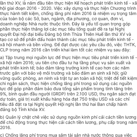
lần thứ XV, là năm đầu tiên thực hiện Kế hoạch phát triển kinh tế - xã
hội giai đoạn 2016 - 2020. Việc xây dựng và thực hiện Chương trình
thực hành tiết kiệm, chống lãng phí năm 2016 là nhiệm vụ trọng tâm
của toàn bộ các Sở, ban, ngành, địa phương, cơ quan, đơn vị,
doanh nghiệp Nhà nước thuộc tỉnh. Đây là yếu tố quan trọng góp
phần thực hiện thắng lợi các mục tiêu tổng quát đề ra tại Nghị
quyết Đại hội đại biểu Đảng bộ tỉnh Thừa Thiên Huế lần thứ XV và
tạo cơ sở để phấn đấu hoàn thành các mục tiêu phát
tr
iển kinh tế -
xã hội nhanh và bền vững. Để đạt được các yêu cầu đó, việc THTK,
CLP
tr
ong năm 2016 cần triển khai làm tốt các nhiệm vụ sau đây:
a) Tập trung mọi nguồn lực để thực hiện mục tiêu phát
tr
iển kinh tế -
xã hội năm 2016; ưu tiên cho đầu tư hạ tầng phục vụ sản xuất và
phát
tr
iển kinh tế; bảo đảm tăng trưởng kinh tế cao hơn các năm
trước gắn với bảo vệ môi trường và bảo đảm an sinh xã hội; giữ
vững quốc phòng, an ninh và
tr
ật tự an toàn xã hội;
tr
iệt để tiết kiệm
chi ngân sách, thực hiện chống lãng phí
tr
ong sử dụng các nguồn
lực để góp phần đảm bảo đưa tổng sản phẩm trong tỉnh tăng
tr
ên
9%, bình quân đầu người (GRDP) trên 2.100 USD, thu ngân sách đạt
dự toán, giá trị xuất khẩu hàng hóa đạt 750
tr
iệu USD và các chỉ
tiêu đã đặt ra tại Nghị quyết Hội nghị lần thứ hai Ban chấp hành
đảng bộ Tỉnh khóa XV.
b) Quản lý chặt chẽ việc sử dụng nguồn kinh phí cải cách tiền lương
để chủ động
tr
ong thực hiện cải cách tiền lương, phụ cấp
tr
ong năm
2016.
c) Chống lãng phí trong mua sắm tài sản nhà nước thông qua việc