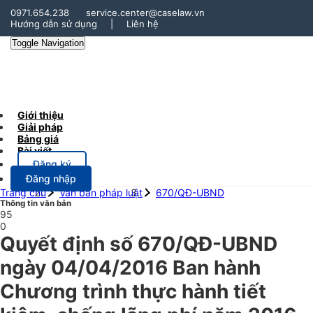
0971.654.238
service.center@caselaw.vn
Hướng dẫn sử dụng
|
Liên hệ
Toggle Navigation
Giới thiệu
Giải pháp
Bảng giá
Bài viết
Đăng ký
Đăng nhập
Trang chủ
Văn bản pháp luật
670/QĐ-UBND
Thông tin văn bản
95
0
Quyết định số 670/QĐ-UBND
ngày 04/04/2016 Ban hành
Chương trình thực hành tiết