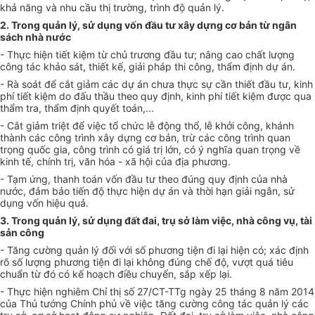
khả năng và nhu cầu thị trường, trình độ quản lý.
2. Trong quản lý, sử dụng vốn đầu tư xây dựng cơ bản từ ngân
sách nhà nước
- Thực hiện tiết kiệm từ chủ trương đầu tư; nâng cao chất lượng
công tác khảo sát, thiết kế, giải pháp thi công, thẩm định dự án.
- Rà soát để cắt giảm các dự án chưa thực sự cần thiết đầu tư, kinh
phí tiết kiệm do đấu thầu theo quy định, kinh phí tiết kiệm được qua
thẩm tra, thẩm định quyết toán,...
- Cắt giảm triệt để việc tổ chức lễ động thổ, lễ khởi công, khánh
thành các công trình xây dựng cơ bản, trừ các công trình quan
trọng quốc gia, công trình có giá trị lớn, có ý nghĩa quan tr
ọ
ng về
kinh tế, chính trị, văn hóa - xã hội của địa phương.
- Tạm ứng, thanh toán vốn đầu tư theo đúng quy định của nhà
nước, đảm bảo tiến độ thực hiện dự án và thời hạn giải ngân, sử
dụng vốn hiệu quả.
3. Trong quản lý, sử dụng đất đai, trụ sở làm việc, nhà công vụ, tài
sản công
- Tăng cường quản lý đối với số phương tiện đi lại hiện có; xác định
rõ số lượng phương tiện đi lại không đúng chế độ, vượt quá tiêu
chuẩn từ đó có kế hoạch điều chuyển, sắp xếp lại.
- Thực hiện nghiêm Chỉ thị số 27/CT-TTg ngày 25 tháng 8 năm 2014
của Thủ tướng Chính phủ về việc tăng cường công tác quản lý các