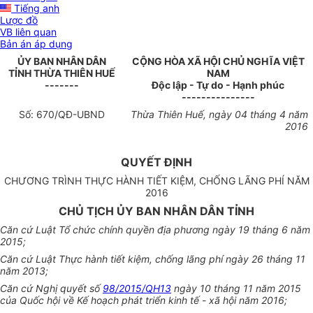
Tiếng anh
Lược đồ
VB liên quan
Bản án áp dụng
ỦY BAN NHÂN DÂN
CỘNG HÒA XÃ HỘI CHỦ NGHĨA VIỆT
TỈNH
THỪA THIÊN HUẾ
NAM
-------
Độc lập - Tự do - Hạnh phúc
---------------
Số:
670
/QĐ-UBND
Thừa Thiên Huế
, ngày
04
tháng
4
năm
201
6
QUYẾT ĐỊNH
CHƯƠNG TRÌNH THỰC HÀNH TIẾT KIỆM, CHỐNG LÃNG PHÍ NĂM
2016
CHỦ TỊCH ỦY BAN NHÂN DÂN TỈNH
Căn cứ Luật Tổ chức chính quyền địa phương ngày 19 tháng 6 năm
2015;
Căn cứ Luật Thực hành tiết kiệm, chống lãng phí ngày 26 tháng 11
năm 2013;
Căn cứ Nghị quyết số
98/2015/QH13
ngày 10 tháng 11 năm 2015
của Quốc hội về Kế hoạch phát triển kinh tế - xã hội năm 2016;