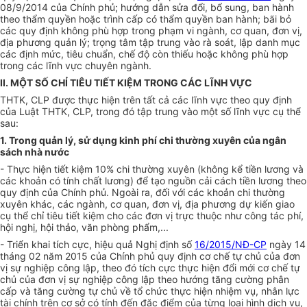
08/9/2014 của Chính phủ; hướng dẫn sửa đổi, bổ sung, ban hành
theo thẩm quyền hoặc trình cấp có thẩm quyền ban hành; bãi bỏ
các quy định không phù hợp trong phạm vi ngành, cơ quan, đơn vị,
địa phương quản lý; trọng tâm tập trung vào rà soát, lập danh mục
các định mức, tiêu chuẩn, chế độ còn thiếu hoặc không phù h
ợ
p
trong các lĩnh vực chuyên ngành.
II. MỘT SỐ CHỈ TIÊU TIẾT KIỆM TRONG CÁC LĨNH VỰC
THTK, CLP được thực hiện trên tất cả các lĩnh vực theo quy định
của Luật THTK, CLP, trong đó tập trung vào một số lĩnh vực cụ thể
sau:
1. Trong quản lý, sử dụng kinh phí chi thường xuyên của ngân
sách nhà nước
- Thực hiện tiết kiệm 10% chi thường xuyên (không kể tiền lương và
các khoản có tính chất lương) để tạo nguồn cải cách tiền lương theo
quy định của Chính phủ. Ngoài ra, đối với các khoản chi thường
xuyên khác, các ngành, cơ quan, đơn vị, địa phương dự kiến giao
cụ thể chỉ tiêu tiết kiệm cho các đơn vị trực thuộc như công tác phí,
hội nghị, hội thảo, văn phòng phẩm,...
- Triển khai tích cực, hiệu quả Nghị định số
16/2015/NĐ-CP
ngày 14
tháng 02 năm 2015 của Chính phủ quy định cơ chế tự chủ của đơn
vị sự nghiệp công lập, theo đó tích cực thực hiện đổi mới cơ chế tự
chủ của đơn vị sự nghiệp công lập theo hướng tăng cường phân
cấp và tăng cường tự chủ về tổ chức thực hiện nhiệm vụ, nhân lực
tài chính trên cơ sở có tính đến đặc điểm của từng loại hình dịch vụ,