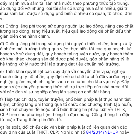
đẩy mạnh mua sắm tài sản nhà nước theo phương thức tập trung,
áp dụng đối với những loại tài sản có lượng mua sắm nhiều, giá trị
mua sắm lớn, được sử dụng phổ biến ở nhiều cơ quan, tổ chức, đơn
vị.
d) Chống lãng phí trong sử dụng nguồn lực lao động, nâng cao chất
lượng lao động, tăng hiệu suất, hiệu quả lao động để phấn đấu tinh
giản biên chế hành chính.
đ) Chống lãng phí trong sử dụng tài nguyên thiên nhiên, trong xử lý
ô nhiễm môi trường thông qua việc thực hiện tốt các quy hoạch, kế
hoạch về sử dụng đất, quy hoạch tài nguyên nước, quy hoạch thăm
dò khai thác khoáng sản đã được phê duyệt, góp phần nâng tỷ lệ
hệ thống xử lý nước thải tập trung đạt tiêu chuẩn môi trường.
e) Triển khai quyết liệt các quy định về chuyển đơn vị sự nghiệp
thành công ty cổ phần, quy định về cơ chế tự chủ đối với đơn vị sự
nghiệp, giảm mạnh chi ngân sách nhà nước cho khu vực này. Đẩy
mạnh việc chuyển phương thức hỗ trợ trực tiếp của nhà nước đối
với các đơn vị sự nghiệp công lập sang cơ chế đặt hàng.
f) Tiếp tục chỉ đạo, tuyên truyền, phổ biến pháp luật thực hành tiết
kiệm, chống lãng phí thông qua tổ chức các chương trình tập huấn,
sinh hoạt chuyên đề hoặc phổ biến thông tin pháp luật về THTK,
CLP trên các phương tiện thông tin đại chúng, Cổng thông tin điện
tử hoặc Trang thông tin điện tử.
g) Rà soát, đối chiếu các văn bản pháp luật có liên quan đến các
quy định của Luật THKT, CLP; Nghị định số
84/2014/NĐ-CP
ngày