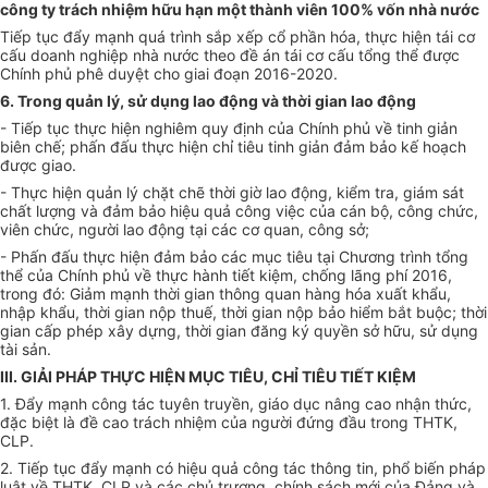
công ty trách nhiệm hữu hạn một thành viên 100% vốn nhà nước
Tiếp tục đẩy mạnh quá trình sắp xếp cổ phần hóa, thực hiện tái cơ
cấu doanh nghiệp nhà nước theo đề án tái cơ cấu tổng thể được
Chính phủ phê duyệt cho giai đoạn 2016-2020.
6. Trong quản lý, sử dụng lao động và thời gian lao động
- Tiếp tục thực hiện nghiêm quy định của Chính phủ về tinh giản
biên chế; phấn đấu thực hiện chỉ tiêu tinh giản đảm bảo kế hoạch
được giao.
- Thực hiện quản lý chặt chẽ thời giờ lao động, kiểm tra, giám sát
chất lượng và đảm bảo hiệu quả công việc của cán bộ, công chức,
viên chức, người lao động tại các cơ quan, công sở;
- Phấn đấu thực hiện đảm bảo các mục tiêu tại Chương trình tổng
thể của Chính phủ về thực hành tiết kiệm, chống lãng phí 2016,
trong đó: Giảm mạnh thời gian thông quan hàng hóa xuất khẩu,
nhập khẩu, thời gian nộp thuế, thời gian nộp bảo hiểm bắt buộc; thời
gian cấp phép xây dựng, thời gian đăng ký quyền sở hữu, sử dụng
tài sản.
III. GIẢI PHÁP THỰC HIỆN MỤC TIÊU, CHỈ TIÊU TIẾT KIỆM
1. Đẩy mạnh công tác tuyên truyền, giáo dục nâng cao nhận thức,
đặc biệt là đề cao
tr
ách nhiệm của người đứng đầu trong THTK,
CLP.
2. Tiếp tục đẩy mạnh có hiệu quả công tác thông tin, phổ biến pháp
luật về THTK, CLP và các chủ trương, chính sách mới của Đảng và