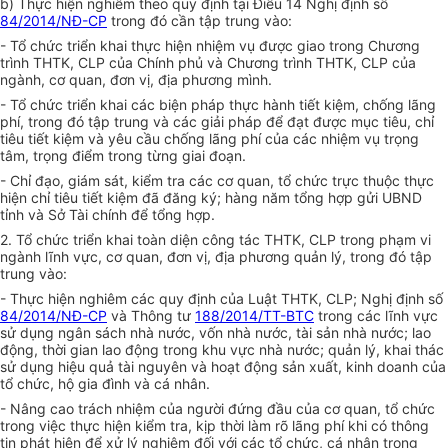
b) Thực hiện nghiêm theo quy định tại Điều 14 Nghị định số
84/2014/NĐ-CP
trong đó cần tập trung vào:
- Tổ chức triển khai thực hiện nhiệm vụ được giao trong Chương
trình THTK, CLP của Chính phủ và Chương trình THTK, CLP của
ngành, cơ quan, đơn vị, địa phương mình.
- Tổ chức triển khai các biện pháp thực hành tiết kiệm, chống lãng
phí, trong đó tập trung và các giải pháp để đạt được mục tiêu, chỉ
tiêu ti
ế
t kiệm và y
ê
u c
ầ
u chống lãng phí của các nhiệm vụ trọng
tâm, trọng đi
ể
m trong từng giai đoạn.
- Chỉ đạo, giám sát, kiểm tra các cơ quan, tổ chức trực thuộc thực
hiện chỉ tiêu tiết kiệm đã đăng ký; hàng năm tổng hợp gửi UBND
tỉnh và Sở Tài chính để tổng hợp.
2. Tổ chức triển khai toàn diện công tác THTK, CLP trong phạm vi
ngành lĩnh vực, cơ quan, đơn vị, địa phương quản lý, trong đó tập
trung vào:
- Thực hiện nghiêm các quy định của Luật THTK, CLP; Nghị định số
84/2014/NĐ-CP
và Thông tư
188/2014/TT-BTC
trong các lĩnh vực
sử dụng ngân sách nhà nước, vốn nhà nước, tài sản nhà nước; lao
động, thời gian lao động trong khu vực nhà nước; quản lý, khai thác
sử dụng hiệu quả tài nguyên và hoạt động sản xuất, kinh doanh của
tổ chức, hộ gia đình và cá nhân.
- Nâng cao trách nhiệm của người đứng đầu của cơ quan, tổ chức
trong việc thực hiện kiểm tra, kịp thời làm rõ lãng phí khi có thông
tin phát hiện để xử lý nghiêm đối với các tổ chức, cá nhân trong