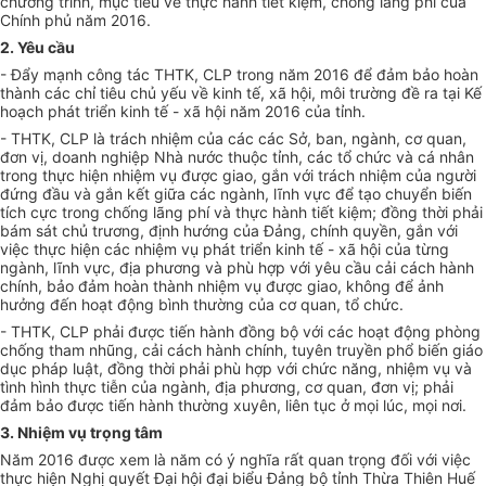
chương trình, mục tiêu về thực hành tiết kiệm, chống lãng phí của
Chính phủ năm 2016.
2. Yêu cầu
- Đẩy mạnh công tác THTK, CLP trong năm 2016 để đảm bảo hoàn
thành các chỉ tiêu ch
ủ
yếu về kinh tế, xã hội, môi trường đề ra tại Kế
hoạch phát
tr
i
ể
n kinh tế - xã hội năm 2016 của tỉnh.
- THTK, CLP là
tr
ách nhiệm của các các Sở, ban, ngành, cơ quan,
đ
ơ
n vị, doanh nghiệp Nhà nước thuộc tỉnh, các tổ chức và cá nhân
trong thực hiện nhiệm vụ được giao, g
ắ
n với
tr
ách nhiệm của người
đứng đ
ầ
u và g
ắ
n k
ế
t giữa các ngành, lĩnh vực để tạo chuyển biến
tích cực
tr
ong chống lãng phí và thực hành ti
ế
t kiệm; đ
ồ
ng thời phải
bám sát chủ trương, định hướng của Đảng, chính quy
ề
n, g
ắ
n với
việc thực hiện các nhiệm vụ phát
tr
iển kinh tế - xã hội của từng
ngành, lĩnh vực, địa phương và phù h
ợ
p với yêu cầu cải cách hành
chính, bảo đảm hoàn thành nhiệm vụ được giao, không để ảnh
hưởng đ
ế
n hoạt động bình thường của cơ quan, t
ổ
chức.
- THTK, CLP phải được tiến hành đồng bộ với các hoạt động phòng
chống tham nhũng, cải cách hành chính, tuyên truyền phổ biến giáo
dục pháp luật, đồng thời phải phù hợp với chức năng, nhiệm vụ và
tình hình thực tiễn của ngành, địa phương, cơ quan, đ
ơ
n vị; phải
đảm bảo được tiến hành thường xuyên, liên tục ở mọi lúc, mọi nơi.
3. Nhiệm vụ trọng tâm
Năm 2016 được xem là năm có ý nghĩa rất quan trọng đối với việc
thực hiện Nghị quyết Đại hội đại biểu Đảng bộ tỉnh Th
ừ
a Thiên Huế