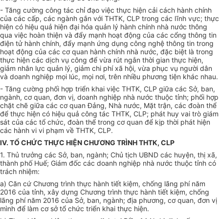
- Tăng cường công tác chỉ đạo việc thực hiện cải cách hành chính
của các c
ấ
p, các ngành gắn với THTK, CLP trong các lĩnh vực; thực
hiện có hiệu quả hiện đại hóa quản lý hành chính nhà nước thông
qua việc hoàn thiện và đẩy mạnh hoạt động của các cổng thông tin
điện tử hành chính, đẩy mạnh ứng dụng công nghệ thông tin trong
hoạt động của các cơ quan hành chính nhà nước, đặc biệt là trong
thực hiện các dịch vụ công để v
ừ
a rút ngắn thời gian thực hiện,
giảm nhân lực quản lý, giảm chi phí xã hội, v
ừ
a phục vụ người dân
và doanh nghiệp mọi lúc, mọi nơi, trên nhiều phương tiện khác nhau.
- Tăng cường phối hợp triển khai việc THTK, CLP giữa các Sở, ban,
ngành, cơ quan, đ
ơn
vị, doanh nghiệp nhà nước thuộc tỉnh; phối hợp
chặt chẽ giữa các cơ quan Đảng, Nhà nước, Mặt trận, các đoàn thể
đ
ể
thực hiện có hiệu quả công tác THTK, CLP; phát huy vai trò giám
sát của các t
ổ
chức, đoàn th
ể
trong cơ quan để kịp thời phát hiện
các hành vi vi phạm về THTK, CLP.
IV. TỔ CHỨC THỰC HIỆN CHƯƠNG TRÌNH THTK, CLP
1. Thủ trưởng các Sở, ban, ngành; Chủ tịch UBND các huyện, thị xã,
thành phố Huế; Giám đốc các doanh nghiệp nhà nước thuộc tỉnh có
trách nhiệm:
a) Căn cứ Chương trình thực hành tiết kiệm, chống lãng phí năm
2016 của tỉnh, xây dựng Chương trình thực hành ti
ế
t kiệm, ch
ố
ng
lãng phí năm 2016 của Sở, ban, ngành; địa phương, cơ quan, đơn vị
mình đ
ể
làm cơ sở tổ chức tri
ể
n khai thực
hiện.