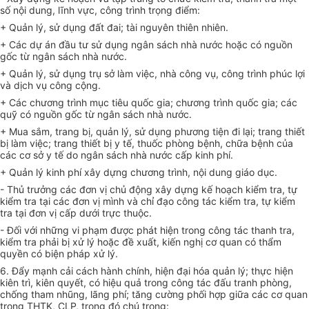
số nội dung, lĩnh vực, công trình trọng điểm:
+ Quản lý, sử dụng đất đai; tài nguyên thiên nhiên.
+ Các dự án đầu tư sử dụng ngân sách nhà nước hoặc có nguồn
gốc từ ngân sách nhà nước.
+ Quản lý, sử dụng trụ sở làm việc, nhà công vụ, công
tr
ình phúc lợi
và dịch vụ công cộng.
+ Các chương trình mục tiêu quốc gia; chương trình quốc gia; các
quỹ có nguồn gốc t
ừ
ngân sách nhà nước.
+ Mua sắm, trang bị, quản lý, sử dụng phương tiện đi lại; trang thiết
bị làm việc; trang thiết bị y tế, thuốc phòng bệnh, chữa bệnh của
các cơ sở y tế do ngân sách nhà nước cấp kinh phí.
+ Quản lý kinh phí xây dựng chương trình, nội dung giáo dục.
- Thủ trưởng các đơn vị chủ động xây dựng kế hoạch kiểm tra, tự
kiểm tra tại các đơn vị mình và chỉ đạo công tác kiểm tra, tự kiểm
tra tại đơn vị cấp dưới trực thuộc.
- Đối với những vi phạm được phát hiện trong công tác thanh tra,
kiểm tra phải bị xử lý hoặc đề xuất, kiến nghị cơ quan có thẩm
quyền có biện pháp xử lý.
6. Đẩy mạnh cải cách hành chính, hiện đại hóa quản lý; thực hiện
kiên trì, kiên quyết, có hiệu quả trong công tác đấu tranh phòng,
chống tham nhũng, lãng phí; tăng cường phối h
ợ
p giữa các cơ quan
trong THTK, CLP, trong đó chú trọng: