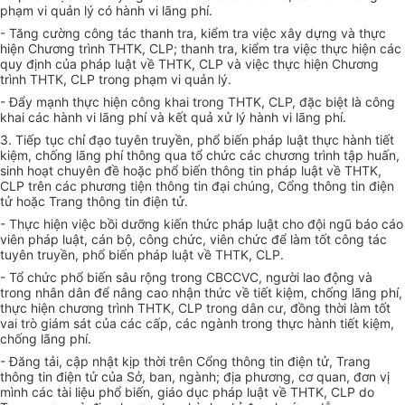
phạm vi quản lý có hành vi lãng phí.
- Tăng cường công tác thanh tra, kiểm tra việc xây dựng và thực
hiện Chương trình THTK, CLP; thanh tra, kiểm tra việc thực hiện các
quy định của pháp luật về THTK, CLP và việc thực hiện Chương
trình THTK, CLP trong phạm vi quản lý.
- Đẩy mạnh thực hiện công khai trong THTK, CLP, đặc biệt là công
khai các hành vi lãng phí và kết quả xử lý hành vi lãng phí.
3. Tiếp t
ụ
c chỉ đạo tuyên truyền, phổ biến pháp luật thực hành tiết
kiệm, chống lãng phí thông qua tổ chức các chương trình tập huấn,
sinh hoạt chuyên đề hoặc phổ biến thông tin pháp luật về THTK,
CLP trên các phương tiện thông tin đại chúng, Cổng thông tin điện
t
ử
hoặc Trang thông tin điện tử.
- Thực hiện việc bồi dưỡng kiến thức pháp luật cho đội ngũ báo cáo
viên pháp luật, cán bộ, công chức, viên chức để làm tốt công tác
tuyên truyền, phổ biến pháp lu
ậ
t về THT
K
, CLP.
- Tổ chức phổ biến sâu rộng trong CBCCVC, người lao động và
trong nhân dân để nâng cao nhận thức về tiết kiệm, chống lãng phí,
thực hiện chương trình THTK, CLP trong dân cư, đồng thời làm tốt
vai trò giám sát của các cấp, các ngành trong thực hành tiết kiệm,
chống lãng phí.
- Đăng tải, cập nhật kịp th
ờ
i trên Cổng thông tin điện tử, Trang
thông tin điện tử của Sở, ban, ngành; địa phương, cơ quan, đ
ơ
n vị
mình các tài liệu phổ biến, giáo dục pháp luật về THTK, CLP do