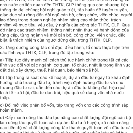
nhà nước có liên quan đến THTK, CLP thông qua các phương tiện
thông tin đại chúng; hội nghị quán triệt, tập huấn để tuyên truyền,
giáo dục sâu rộng đ
ế
n đội ngũ cán bộ, công chức, viên chức, người
lao động trong doanh nghiệp nhằm nâng cao nhận thức, trách
nhiệm v
ề
mục tiêu, yêu cầu, ý nghĩa của công tác THTK, CLP. Qua
đó nâng cao trách nhiệm, th
ố
ng nhất nhận th
ứ
c và hành động của
từng cấp, từng ngành và mỗi cán bộ, công chức, viên chức, đặc
biệt là trách nhiệm của người đứng đ
ầ
u trong THTK, CLP.
3. Tăng cường công tác chỉ đạo, điều hành, tổ chức thực hiện trên
các lĩnh vực THTK, CLP, trong đó tập trung vào:
a) Tiếp tục đẩy m
ạ
nh cải cách thủ tục hành chính trong tất cả các
lĩnh vực đối với các ngành, cơ quan, tổ chức, nhất là trong lĩnh vực
đất đai, xây dựng, thu
ế
, hải quan, bảo hiểm xã hội.
b) Tập trung rà soát các kế hoạch, dự án đầu tư ngay từ khâu định
hướng, chủ trương đầu tư, tránh việc định hướng đầu tư và chủ
trương đ
ầ
u tư sai, d
ẫ
n đ
ế
n các dự án đầu tư không đạt hiệu quả
kinh tế - xã hội, đầu tư dàn trải, hiệu quả sử dụng vốn nhà nước
thấp.
c) Đổi mới việc phân bổ vốn, tập trang vốn cho các công trình sắp
hoàn thành.
d) Đẩy m
ạ
nh công tác đào tạo nâng cao chất lượng đội ngũ cán bộ
làm công tác quyết toán các dự án đầu tư ở huyện, xã nhằm nâng
cao ti
ế
n độ và ch
ấ
t lượng công tác thanh quyết toán vốn đầu tư các
dự án hoàn thành sử dụng v
ố
n nhà nước, góp phần bảo vệ lợi ích