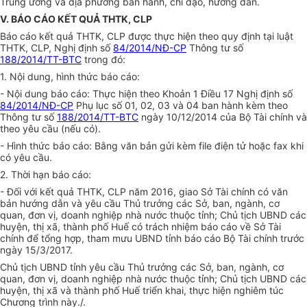
Trung ương và địa phương ban hành, chỉ đạo, hướng dẫn.
V. BÁO CÁO KẾT QUẢ THTK, CLP
Báo cáo kết quả THTK, CLP được thực hiện theo quy định tại luật
THTK, CLP, Nghị định số
84/2014/NĐ-CP
Thông tư số
188/2014/TT-BTC
trong đó:
1. Nội dung, hình thức báo cáo:
- Nội dung báo cáo: Thực hiện theo Khoản 1 Điều 17 Nghị định số
84/2014/NĐ-CP
Phụ lục số 01, 02, 03 và 04 ban hành kèm theo
Thông tư số
188/2014/TT-BTC
ngày 10/12/2014 của Bộ Tài chính và
theo yêu cầu (nếu có).
- H
ì
nh thức báo cáo: Bằng văn bản gửi kèm file điện t
ử
hoặc fax khi
có yêu cầu.
2. Thời hạn báo cáo:
- Đối với kết quả THTK, CLP năm 2016, giao Sở Tài chính có văn
bản hướng dẫn và yêu cầu Thủ trưởng các Sở, ban, ngành, cơ
quan, đơn vị, doanh nghiệp nhà nước thuộc tỉnh; Chủ tịch
U
BND các
huyện, thị xã, thành phố Huế có trách nhiệm báo cáo về Sở Tài
chính để tổng hợp, tham mưu
U
BND tỉnh báo cáo Bộ Tài chính trước
ngày 15/3/2017.
Chủ tịch
U
BND tỉnh yêu cầu Thủ trưởng các Sở, ban, ngành, cơ
quan, đơn vị, doanh nghiệp nhà nước thuộc tỉnh; Chủ tịch UBND các
huyện, thị xã và thành phố Huế triển khai, thực hiện nghiêm túc
Chương trình này./.