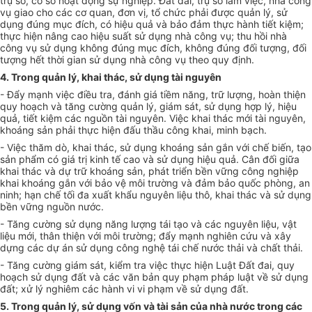
trụ sở, cơ sở hoạt động sự nghiệp. Đất đai, trụ sở làm việc, nhà công
vụ giao cho các cơ quan, đơn vị, tổ chức phải được quản lý, sử
dụng đúng mục đích, có hiệu quả và bảo đảm thực hành tiết kiệm;
thực hiện nâng cao hiệu suất sử dụng nhà công vụ; thu hồi nhà
công vụ sử dụng không đúng mục đích, không đúng đối tượng, đối
tượng hết thời gian sử dụng nhà công vụ theo quy đ
ị
nh.
4. Trong quản lý, khai thác, sử dụng tài nguyên
- Đẩy mạnh việc điều tra, đánh giá tiềm năng, trữ lượng, hoàn thiện
quy hoạch và tăng cường quản lý, giám sát, sử dụng hợp lý, hiệu
quả, tiết kiệm các nguồn tài nguyên. Việc khai thác mới tài nguyên,
khoáng sản phải thực hiện đấu thầu công khai, minh bạch.
- Việc thăm dò, khai thác, sử dụng khoáng sản gắn với chế biến, tạo
sản phẩm có giá trị kinh tế cao và sử dụng hiệu quả. Cân đối giữa
khai thác và dự trữ khoáng sản, phát triển bền vững công nghiệp
khai khoáng gắn với bảo vệ môi trường và đảm bảo quốc phòng, an
ninh; hạn chế tối đa xuất khẩu nguyên liệu thô, khai thác và sử dụng
bền vững nguồn nước.
- Tăng cường sử dụng năng lượng tái tạo và các nguyên liệu, vật
liệu mới, thân thiện với môi trường; đẩy mạnh nghiên cứu và xây
dựng các dự án sử dụng công nghệ tái chế nước thải và chất thải.
- Tăng cường giám sát, kiểm tra việc thực hiện Luật Đất đai, quy
hoạch sử dụng đất và các văn bản quy phạm pháp luật về sử dụng
đất; xử lý nghiêm các hành vi vi phạm về sử dụng đất.
5. Trong quản lý, sử dụng vốn và tài sản của nhà nước trong các