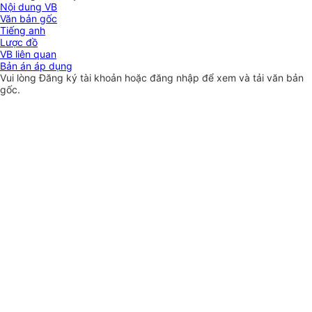
Nội dung VB
Văn bản gốc
Tiếng anh
Lược đồ
VB liên quan
Bản án áp dụng
Vui lòng
Đăng ký
tài khoản hoặc
đăng nhập
để xem và tải văn bản
gốc.