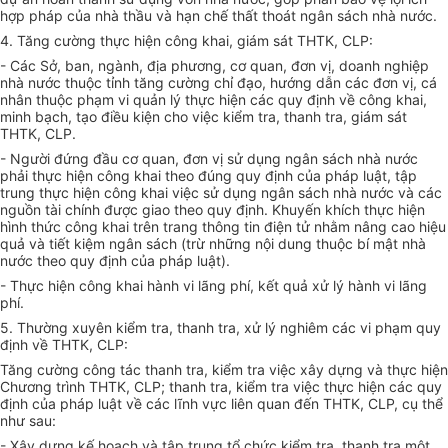
hợp pháp của nhà thầu và hạn chế thất thoát ngân sách nhà nước.
4. Tăng cường thực hiện công khai, giám sát THTK, CLP:
- Các Sở, ban, ngành, địa phương, cơ quan, đ
ơ
n vị, doanh nghiệp
nhà nước thuộc tỉnh tăng cường chỉ đạo, hướng dẫn các đ
ơ
n vị, cá
nhân thuộc phạm vi quản lý thực hiện các quy định về công khai,
minh bạch, tạo điều kiện cho việc kiểm tra, thanh tra, giám sát
THTK, CLP.
- Người đứng đầu cơ quan, đơn vị sử dụng ngân sách nhà nước
phải thực hiện công khai theo đúng quy định của pháp luật, tập
trung thực hiện công khai việc sử dụng ngân sách nhà nước và các
nguồn tài chính được giao theo
q
uy định. Khuyến khích thực hiện
hình thức công khai trên
tr
ang thông tin điện tử nhằm nâng cao hiệu
quả và tiết kiệm ngân sách (trừ những nội dung thuộc bí mật nhà
nước theo quy định của pháp luật).
- Thực hiện công khai hành vi lãng phí, kết quả xử lý hành vi lãng
phí.
5. Thường xuyên kiểm
tr
a, thanh tra, xử lý nghiêm các vi phạm quy
định về THTK, CLP:
Tăng cường công tác thanh tra, kiểm tra việc xây dựng và thực hiện
Chương
tr
ình THTK, CLP; thanh
tr
a, kiểm tra việc thực hiện các quy
định của pháp luật về các lĩnh vực liên quan đến THTK, CLP, cụ thể
như sau:
- Xây dựng kế hoạch và tập trung tổ chức kiểm tra, thanh tra một