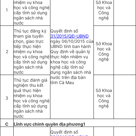
nhiệm vụ khoa
Sở Khoa
học và công nghệ
học và
1
cấp tỉnh sử dụng
Công
ngân sách nhà
nghệ
nước
Thủ tục đăng ký
Quyết định số
tham gia tuyển
31/2015/QĐ-UBND
chọn, giao trực
ngày 06/10/2015 của
Sở Khoa
tiếp thực hiện
UBND tỉnh ban hành
học và
2
nhiệm vụ khoa
Quy định về quản lý
Công
học và công nghệ
thực hiện nhiệm vụ
nghệ
cấp tỉnh sử dụng
khoa học và công
ngân sách nhà
nghệ cấp tỉnh sử
nước
dụng ngân sách nhà
nước trên địa bàn
Thủ tục đánh giá
tỉnh Cà Mau
nghiệm thu kết
quả thực hiện
Sở Khoa
nhiệm vụ khoa
học và
3
học và công nghệ
Công
cấp tỉnh sử dụng
nghệ
ngân sách nhà
nước
C
Lĩnh vực chính quy
ề
n địa phương1
Quyết định số