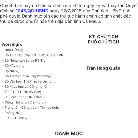
Quyết định này có hiệu lực thi hành kể từ ngày ký và thay thế Quyết
định số
1045/QĐ-UBND
ngày 22/7/2015 của Chủ tịch UBND tỉnh
phê duyệt Danh mục tên các thủ tục hành chính có tính chất đặc
thù đã được chuẩn hóa trên địa bàn tỉnh Cà Mau./.
KT. CHỦ TỊCH
PHÓ CHỦ TỊCH
Nơi nhận:
- Như Điều 3;
- Bộ Tư pháp (Cục KSTTHC; Cục CTPN);
- Bộ Nông nghiệp và PTNT;
- Bộ Xây dựng;
Trần Hồng Quân
- Bộ Nội vụ;
- Bộ Thông tin và Truyền thông;
- Bộ Văn hóa, Thể thao và Du lịch;
- Bộ Khoa học và Công nghệ;
- TT. TU, TT. HĐND tỉnh;
- CT, các PCT UBND tỉnh;
- Cổng Thông tin điện tử tỉnh;
- Trung tâm Công báo - Tin học tỉnh;
- Phòng NC;
- Lưu: VT, Mi82/3.
DANH MỤC