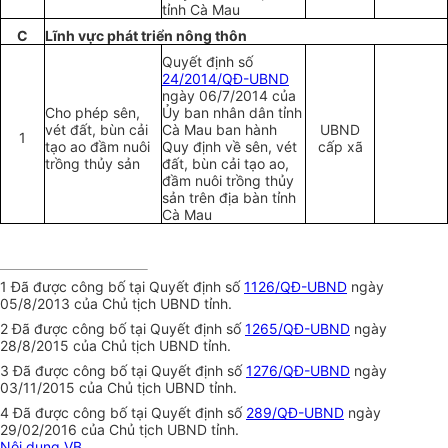
tỉnh Cà Mau
C
Lĩnh vực phát tr
iể
n nông thôn
Quyết định số
24/2014/QĐ-UBND
ngày 06/7/2014 của
Cho phép sên,
Ủy ban nhân dân tỉnh
vét đất, bùn cải
Cà Mau ban hành
UBND
1
tạo ao đầm nuôi
Quy định về sên, vét
cấp xã
trồng thủy sản
đất, bùn cải tạo ao,
đầm nuôi trồng thủy
sản trên địa bàn tỉnh
Cà Mau
1
Đã được công bố tại Quyết định số
1126/QĐ-UBND
ngày
05/8/2013 của Chủ tịch UBND
tỉ
nh.
2
Đã được công bố tại Quyết định số
1265/QĐ-UBND
ngày
28/8/2015 của Chủ tịch UBND tỉnh.
3
Đã được công bố tại Quyết định số
1276/QĐ-UBND
ngày
03/11/2015 của Chủ tịch UBND t
ỉ
nh.
4
Đã được công bố tại Quyết định số
289/QĐ-UBND
ngày
29/02/2016 c
ủ
a Chủ tịch UBND t
ỉ
nh.
Nội dung VB