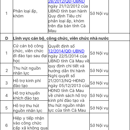
28/2012/QĐ-UBND
ngày 21/12/2012 của
Phân loại ấp,
UBND tỉnh ban hành
1
Sở Nội vụ
khóm
Quy đ
ị
nh Tiêu chí
phân loại ấp, khóm
trên địa bàn tỉnh Cà
Mau
D
Lĩnh vực cán bộ, công chức, viên chức nhà nước
Cử cán bộ công
Quyết định số
chức, viên chức
12/2014/QĐ-UBND
1
Sở Nội vụ
đi đào tạo sau đại
ngày 22/5/2014 của
học
UBND tỉnh Cà Mau v
ề
quy định chi tiết và
Thu hút nguồn
2
Sở Nội vụ
hướng dẫn thi hành
nhân lực
Nghị quy
ế
t s
ố
Hỗ trợ kinh phí
21/2013/NQ-HĐND
3
Sở Nội vụ
đào tạo
ngày 05/12/2013 của
HĐND tỉnh Cà Mau
Hỗ trợ khuyến
4
về chính sách hỗ trợ
Sở Nội vụ
khích đào tạo
kinh phí đào t
ạ
o và
thu hút nguồn nhân
Hỗ trợ thu hút
5
Sở Nội vụ
lực của tỉnh Cà Mau
nguồn nhân lực
Hiệp y tiếp nhận
vào công chức
6
Sở Nội vụ
cấp xã không qua