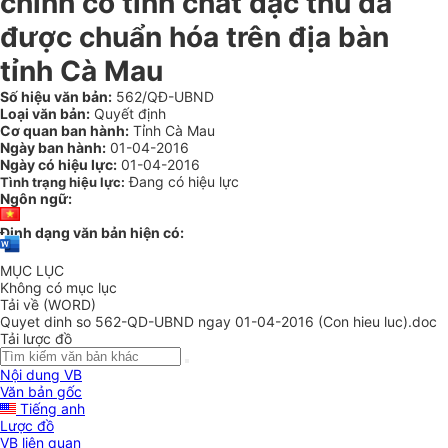
chính có tính chất đặc thù đã
được chuẩn hóa trên địa bàn
tỉnh Cà Mau
Số hiệu văn bản:
562/QĐ-UBND
Loại văn bản:
Quyết định
Cơ quan ban hành:
Tỉnh Cà Mau
Ngày ban hành:
01-04-2016
Ngày có hiệu lực:
01-04-2016
Đang có hiệu lực
Tình trạng hiệu lực:
Ngôn ngữ:
Định dạng văn bản hiện có:
MỤC LỤC
Không có mục lục
Tải về (WORD)
Quyet dinh so 562-QD-UBND ngay 01-04-2016 (Con hieu luc).doc
Tải lược đồ
Nội dung VB
Văn bản gốc
Tiếng anh
Lược đồ
VB liên quan