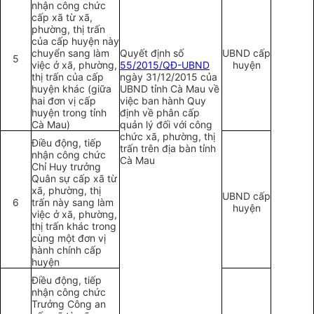
nhận công chức
cấp xã từ xã,
phường, thị trấn
của cấp huyện này
chuyển sang làm
Quyết định số
UBND cấp
5
việc ở xã, phường,
55/2015/QĐ-UBND
huyện
thị trấn của cấp
ngày 31/12/2015 của
huyện khác (giữa
UBND tỉnh Cà Mau về
hai đ
ơ
n vị cấp
việc ban hành Quy
huyện trong tỉnh
định về phân cấp
Cà Mau)
quản lý đối với công
chức xã, phường, thị
Điều động, tiếp
trấn trên địa bàn tỉnh
nhận công chức
Cà Mau
Chỉ Huy trưởng
Quân sự cấp xã từ
xã, phường, thị
UBND cấp
6
trấn này sang làm
huyện
việc ở xã, phường,
thị trấn khác trong
cùng một đơn vị
hành chính c
ấ
p
huyện
Điều động, tiếp
nhận công chức
Trưởng Công an