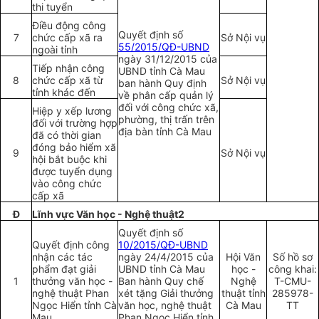
thi tuyển
Điều động công
Quyết định số
7
chức cấp xã ra
Sở Nội vụ
55/2015/QĐ-UBND
ngoài tỉnh
ngày 31/12/2015 của
Tiếp nhận công
UBND tỉnh Cà Mau
8
chức cấp xã từ
Sở Nội vụ
ban hành Quy định
tỉnh khác đến
về phân cấp quản lý
đối với công chức xã,
Hiệp y xếp lương
phường, thị trấn
tr
ên
đối với trường hợp
địa bàn tỉnh Cà Mau
đã có thời gian
đóng bảo hi
ể
m xã
9
Sở Nội vụ
hội bắt buộc khi
được tuyển dụng
vào công chức
cấp xã
Đ
Lĩnh vực Văn học - Nghệ thuật2
Quyết định số
Quyết định công
10/2015/QĐ-UBND
nhận các tác
ngày 24/4/2015 của
Hội Văn
Số hồ sơ
phẩm đạt giải
UBND tỉnh Cà Mau
học -
công khai:
1
thưởng
văn học -
Ban hành Quy chế
Nghệ
T-CMU-
nghệ
thuật Phan
xét tặng Giải thưởng
thuật tỉnh
285978-
Ngọc Hiển
tỉnh Cà
văn học, nghệ thuật
Cà Mau
TT
Mau
Phan Ngọc Hiển tỉnh