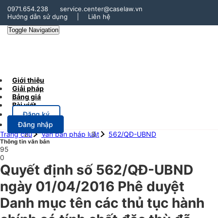
0971.654.238
service.center@caselaw.vn
Hướng dẫn sử dụng
|
Liên hệ
Toggle Navigation
Giới thiệu
Giải pháp
Bảng giá
Bài viết
Đăng ký
Đăng nhập
Trang chủ
Văn bản pháp luật
562/QĐ-UBND
Thông tin văn bản
95
0
Quyết định số 562/QĐ-UBND
ngày 01/04/2016 Phê duyệt
Danh mục tên các thủ tục hành