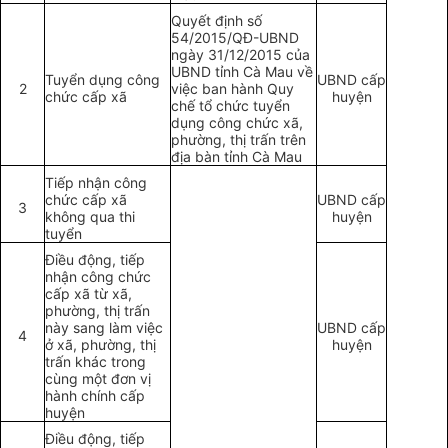
Quyết định số
54/2015/QĐ
-
UBND
ngày 31/12/2015 của
UBND tỉnh Cà Mau về
Tuyển dụng công
UBND cấp
2
việc ban hành Quy
chức cấp xã
huyện
chế tổ chức tuy
ể
n
dụng công chức xã,
phường, thị trấn trên
địa bàn tỉnh Cà Mau
Tiếp nhận công
chức cấp xã
UBND cấp
3
không qua thi
huyện
tuy
ể
n
Đi
ề
u động, ti
ế
p
nhận công chức
cấp xã từ xã,
phường, thị trấn
này sang làm việc
UBND cấp
4
ở xã, phường, thị
huyện
trấn khác trong
cùng một đơn vị
hành chính cấp
huyện
Điều động, tiếp