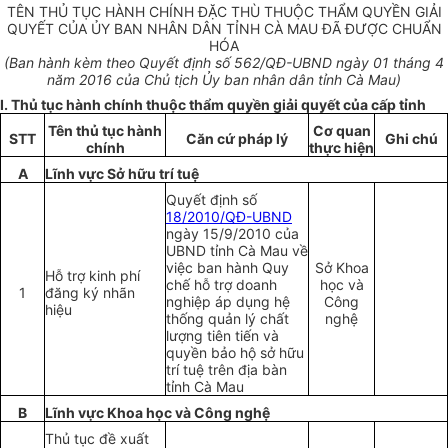
TÊN THỦ TỤC HÀNH CHÍNH ĐẶC THÙ THUỘC TH
Ẩ
M
QUYỀN
GIẢI
QUYẾT CỦA ỦY BAN NHÂN DÂN TỈNH CÀ MAU ĐÃ ĐƯỢC CHUẨN
HÓA
(Ban hành kèm theo
Quyết định s
ố 562/
QĐ-UBND ngày
01
tháng
4
năm 2016 của Chủ tịch Ủy ban nhân dân tỉnh Cà Mau)
I. Thủ tục hành chính thuộc thẩm quyền giải quyết của cấp tỉnh
Tên thủ tục hành
Cơ quan
STT
Căn cứ pháp lý
Ghi chú
chính
thực hiện
A
Lĩnh vực Sở hữu trí tuệ
Quyết định số
18/2010/QĐ-UBND
ngày 15/9/2010 của
UBND tỉnh Cà Mau về
việc ban hành Quy
Sở Khoa
Hỗ trợ kinh phí
chế hỗ trợ doanh
học và
1
đăng ký nhãn
nghiệp áp dụng hệ
Công
hiệu
thống quản lý chất
nghệ
lượng tiên tiến và
quyền bảo hộ sở hữu
trí tuệ trên địa bàn
tỉnh Cà Mau
B
Lĩnh vực Khoa học và Công nghệ
Thủ tục đề xuất