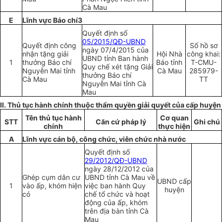
Cà Mau
E
Lĩnh vực
Báo chí3
Quyết định số
05/2015/QĐ-UBND
Quyết định công
Số hồ sơ
ngày 07/4/2015 của
nhận
t
ặng giải
Hội Nhà
công khai:
UBND tỉnh Ban hành
1
thưởng Báo chí
Bá
o
tỉnh
T-CMU-
Quy chế xét tặng Giải
Nguyễn Mai tỉnh
Cà Mau
285979-
thưởng Báo chí
Cà Mau
TT
Nguyễn Mai tỉnh Cà
Mau
II. Thủ tục hành chính thuộc thẩm quyền giải quyết của cấp huyện
Tên thủ tục hành
Cơ quan
STT
Căn cứ pháp lý
Ghi chú
chính
thực hiện
A
Lĩnh vực cán b
ộ
, công chức, viên chức nhà nước
Quyết định số
29/2012/QĐ-UBND
ngày 28/12/2012 của
Ghép cụm dân cư
UBND tỉnh Cà Mau về
UBND cấp
1
vào ấp, khóm hiện
việc ban hành Quy
huyện
có
chế
tổ
chức và hoạt
động của ấp, khóm
trên địa bàn tỉnh Cà
Mau