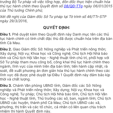
trưởng Bộ Tư pháp về việc t
ổ
ng hợp, đôn đốc thực hiện chuẩn hóa
thủ tục hành chính theo Quyết định số
08/QĐ-TTg
ngày 06/01/2015
của Thủ tướng Chính phủ;
Xét đề nghị của Giám đốc Sở Tư pháp tại Tờ trình số 46/TTr-STP
ngày 29/3/2016,
QUYẾT ĐỊNH:
Điều 1.
Phê duyệt kèm theo Quyết định này Danh mục tên các thủ
tục hành chính có tính chất đặc thù đã được chuẩn hóa trên địa bàn
tỉnh Cà Mau.
Điều 2.
Giao Giám đốc Sở: Nông nghiệp và Phát triển nông thôn;
Xây dựng; Nội vụ; Khoa học và Công nghệ; Chủ tịch Hội Nhà báo
tỉnh và Chủ tịch Hội Văn học - Nghệ thuật tỉnh chủ trì, phối hợp với
Sở Tư pháp tham mưu công bố, công khai thủ tục hành chính theo
ngành, lĩnh vực của mình trên địa bàn tỉnh; tiến hành cập nhật, rà
soát, đề xuất phương án đơn giản hóa thủ tục hành chính theo các
lĩnh vực đã được phê duyệt tại Điều 1 Quyết định này đảm bảo kịp
thời và chất lượng.
Điều 3.
Chánh Văn phòng UBND tỉnh, Giám đốc các Sở: Nông
nghiệp và Phát
tr
iển nông thôn; Xây dựng; Nội vụ; Khoa học và
Công nghệ; Tư pháp; Chủ tịch Hội Nhà báo tỉnh, Chủ tịch Hội Văn
học - Nghệ thuật tỉnh, Thủ trưởng các sở, ban, ngành tỉnh; Chủ tịch
UBND các huyện, thành phố Cà Mau; Chủ tịch UBND các xã,
phường, thị trấn và các tổ chức, cá nhân có liên quan chịu trách
nhiệm thi hành Quyết định này.