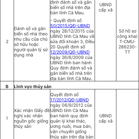
định đánh số và gắn
UBND
biển số nhà trên địa
cấp xã
bàn tỉnh Cà Mau.
- Quyết định số
50/2015/QĐ-UBND
Đánh số và gắn
ngày 28/12/2015 của
Số hồ sơ
biển số nhà theo
UBND tỉnh Cà Mau về
công khai:
nhu cầu của chủ
2
sửa đổi khoản 3, Điều
T-CMU-
sở hữu hoặc
20 Quyết định số
286230-
người quản lý sử
12/2009/QĐ-UBND
TT
dụng nhà
ngày 26/6/2009 của
UBND tỉnh ban hành
Quy định đánh số và
gắn biển s
ố
nhà trên
địa bàn tỉnh Cà Mau.
B
Lĩnh vực thủy sản
Quyết định số
17/2012/QĐ-UBND
ngày 06/9/2012 của
Xác nhận Giấy đề
UBND tỉnh Cà Mau
nghị xác nhận
ban hành quy định
UBND
1
nguồn gốc giống
quản lý khai thác,
cấp xã
thủy sản
ương nuôi, mua bán,
vận chuy
ể
n giống
thủy sản trên địa bàn