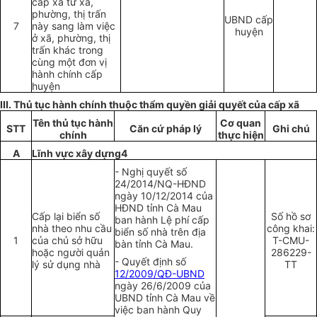
cấp xã từ xã,
phường, thị trấn
UBND cấp
7
này sang làm việc
huyện
ở xã, phường, thị
trấn khác trong
cùng một đ
ơ
n vị
hành chính cấp
huyện
III
. Thủ tục hành chính thuộc
thẩm quyền
giải quy
ế
t của c
ấ
p xã
Tên thủ tục hành
Cơ quan
STT
Căn cứ pháp lý
Ghi chú
chính
thực hiện
A
Lĩnh vực xây dựng4
- Nghị quy
ế
t s
ố
24/2014/NQ-HĐND
ngày 10/12/2014 c
ủ
a
HĐND tỉnh Cà Mau
Cấp lại biển số
Số hồ sơ
ban hành Lệ phí cấp
nhà theo nhu cầu
công khai:
biển số nhà
tr
ên địa
1
của chủ sở hữu
T-CMU-
bàn tỉnh Cà Mau.
hoặc người quản
286229-
- Quy
ế
t định
số
lý sử dụng nhà
TT
12/2009/QĐ-UBND
ngày 26/6/2009 của
UBND tỉnh Cà Mau về
việc ban hành Quy