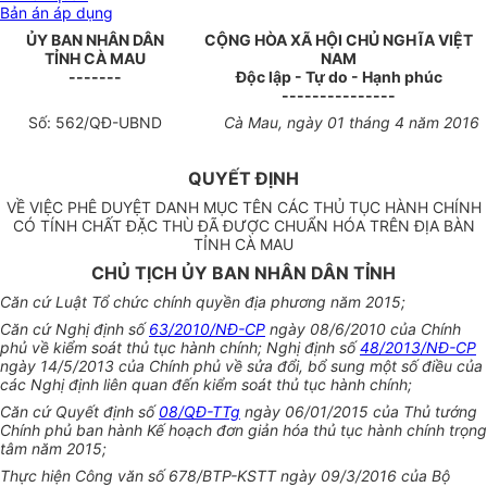
Bản án áp dụng
ỦY BAN NHÂN DÂN
CỘNG HÒA XÃ HỘI CHỦ NGHĨA VIỆT
TỈNH CÀ MAU
NAM
-------
Độc lập - Tự do - Hạnh phúc
---------------
Số:
562
/QĐ-UBND
Cà Mau,
ngày 01 tháng
4
năm 20
16
QUYẾT ĐỊNH
VỀ VIỆC PHÊ DUYỆT DANH MỤC TÊN CÁC THỦ TỤC HÀNH CHÍNH
CÓ TÍNH CHẤT ĐẶC THÙ ĐÃ ĐƯỢC CHU
Ẩ
N HÓA TRÊN ĐỊA BÀN
TỈNH CÀ MAU
CHỦ TỊCH ỦY BAN NHÂN DÂN TỈNH
Căn cứ Luật Tổ chức chính quyền địa phương năm 2015;
Căn cứ Nghị định số
63/2010/NĐ-CP
ngày 08/6/2010 của Chính
phủ về kiểm soát thủ tục hành chính; Nghị định số
48/2013/NĐ-CP
ngày 14/5/2013 của Chính phủ về sửa đổi, b
ổ
sung một số điều của
các Nghị định liên quan đến kiểm soát thủ tục hành chính;
Căn cứ Quyết định số
08/QĐ-TTg
ngày 06/01/2015 của Thủ tướng
Chính phủ ban hành K
ế
hoạch đơn giản hóa thủ tục hành chính
tr
ọng
tâm năm 2015;
Thực hiện Công văn số 678/BTP-KSTT ngà
y
09/3/2016 của Bộ