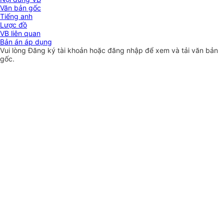
Văn bản gốc
Tiếng anh
Lược đồ
VB liên quan
Bản án áp dụng
Vui lòng
Đăng ký
tài khoản hoặc
đăng nhập
để xem và tải văn bản
gốc.