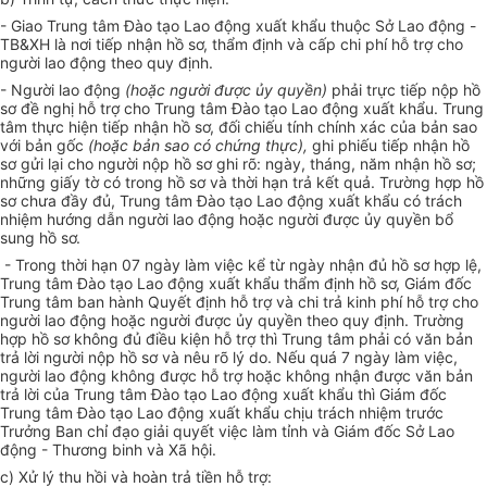
- Giao Trung tâm Đào tạo Lao động xuất khẩu thuộc Sở Lao động -
TB&XH là nơi tiếp nhận hồ sơ, thẩm định và cấp chi phí hỗ trợ cho
người lao động theo quy định.
- Người lao động
(hoặc người được ủy quyền)
phải trực tiếp nộp hồ
sơ đề nghị hỗ trợ cho Trung tâm Đào tạo Lao động xuất khẩu. Trung
tâm thực hiện tiếp nhận hồ sơ, đối chiếu tính chính xác của bản sao
với bản gốc
(hoặc bản sao có chứng thực),
ghi phiếu tiếp nhận hồ
sơ gửi lại cho người nộp hồ sơ ghi rõ: ngày, tháng, năm nhận hồ sơ;
những giấy tờ có trong hồ sơ và thời hạn trả kết quả. Trường hợp hồ
sơ chưa đầy đủ, Trung tâm Đào tạo Lao động xuất khẩu có trách
nhiệm hướng dẫn người lao động hoặc người được ủy quyền bổ
sung hồ sơ.
- Trong thời hạn 07 ngày làm việc kể từ ngày nhận đủ hồ sơ hợp lệ
,
Trung tâm Đào tạo Lao động xuất khẩu thẩm định hồ sơ, Giám đốc
Trung tâm ban hành Quyết định hỗ trợ và chi trả kinh phí hỗ trợ cho
người lao động hoặc người được ủy quyền theo quy định. Trường
hợp hồ sơ không đủ điều kiện hỗ trợ thì Trung tâm phải có văn bản
trả lời người nộp hồ sơ và nêu rõ lý do. Nếu quá 7 ngày làm việc,
người lao động không được hỗ trợ hoặc không nhận được văn bản
trả lời của Trung tâm Đào tạo Lao động xuất khẩu thì Giám đốc
Trung tâm Đào tạo Lao động xuất khẩu chịu trách nhiệm trước
Trưởng Ban chỉ đạo giải quyết việc làm tỉnh và Giám đốc Sở Lao
động - Thương binh và Xã hội.
c) Xử lý thu hồi và hoàn trả tiền hỗ trợ: