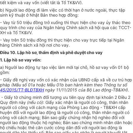
tiết kiệm và vay vốn (viết tắt là Tổ TK&VV).
b) Người lao động đi làm việc có thời hạn ở nước ngoài, thực tập
sinh kỹ thuật ở Nhật Bản theo hợp đồng:
- Vay từ 50 triệu đồng trở xuống thì thực hiện cho vay ủy thác t
heo
quy trình cho vay
của
Ngân hàng Chính sách xã hội
qua
các TCCT-
XH
và
Tổ TK&VV.
- Vay trên 50 triệu đồng thì thực hiện cho vay trực tiếp tại Ngân
hàng Chính sách xã hội nơi cho vay.
Điều 10. Lập hồ sơ, thẩm định và phê duyệt cho vay
1. Lập hồ sơ vay vốn:
a) Người lao động tự tạo việc làm mới tại chỗ, hồ sơ vay vốn 01 bộ
gồm:
- Giấy đề nghị vay vốn có xác nhận của UBND cấp xã về cư trú hợp
pháp
(Mẫu số 01a hoặc
Mẫu
01b ban hành kèm theo Thông tư số
45/2015/TT-BLĐTBXH
ngày 11/11/2015 của Bộ Lao động-TB&XH).
- Giấy tờ chứng minh đối tượng ưu tiên quy định tại khoản 2 Điều 2
Quy định này
(nếu có)
: Giấy xác nhận là người có công, thân nhân
người có công với cách mạng của Phòng Lao động - TB&XH cấp
huyện đối với người lao động là người có công, thân nhân người có
công với cách mạng; Bản sao giấy chứng nhận hộ nghèo đối với
người lao động thuộc hộ nghèo; Bản sao chứng minh nhân dân hoặc
hộ chiếu hoặc thẻ căn cước công dân đối với người lao động là
người dân tộc thiểu số; Bản sao giấy xác nhận là người khuyết tật