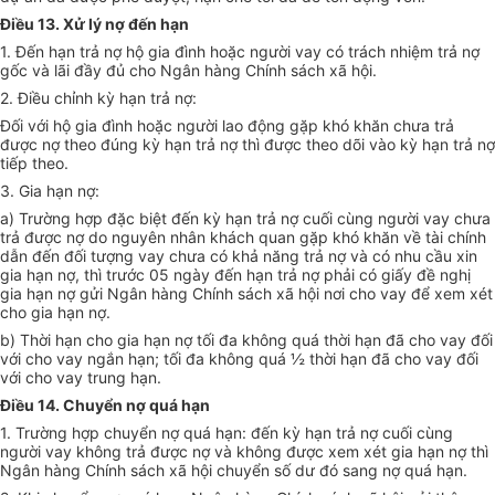
Điều 13. Xử lý nợ đến hạn
1. Đến hạn trả nợ hộ gia đình hoặc người vay có trách nhiệm trả nợ
gốc và lãi đầy đủ cho Ngân hàng Chính sách xã hội.
2. Điều chỉnh kỳ hạn trả nợ:
Đối với hộ gia đình hoặc người lao động gặp khó khăn chưa trả
được nợ theo đúng kỳ hạn trả nợ thì được theo dõi vào kỳ hạn trả nợ
tiếp theo.
3. Gia hạn nợ:
a) Trường hợp đặc biệt đến kỳ hạn trả nợ cuối cùng người vay chưa
trả được nợ do nguyên nhân khách quan gặp khó khăn về tài chính
dẫn đến đối tượng vay chưa có khả năng trả nợ và có nhu cầu xin
gia hạn nợ, thì trước 05 ngày đến hạn trả nợ phải có giấy đề nghị
gia hạn nợ gửi Ngân hàng Chính sách xã hội nơi cho vay để xem xét
cho gia hạn nợ.
b) Thời hạn cho gia hạn nợ tối đa không quá thời hạn đã cho vay đối
với cho vay ngắn hạn; tối đa không quá ½ thời hạn đã cho vay đối
với cho vay trung hạn.
Điều 14. Chuyển nợ quá hạn
1. Trường hợp chuyển nợ quá hạn: đến kỳ hạn trả nợ cuối cùng
người vay không trả được nợ và không được xem xét gia hạn nợ thì
Ngân hàng Chính sách xã hội chuyển số dư đó sang nợ quá hạn.