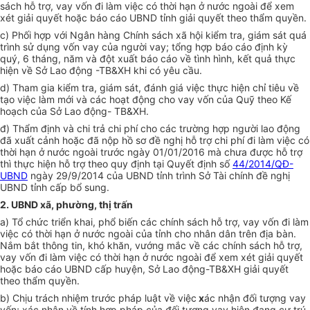
sách hỗ trợ, vay vốn đi làm việc có thời hạn ở nước ngoài để xem
xét giải quyết hoặc báo cáo UBND tỉnh giải quyết theo thẩm quyền.
c
)
Phối hợp với Ngân hàng Chính sách xã hội kiểm tra, giám sát quá
trình sử dụng vốn vay của người vay; tổng hợp báo cáo định kỳ
quý, 6 tháng, năm và đột xuất báo cáo về tình hình, kết quả thực
hiện về Sở Lao động -TB&XH khi có yêu cầu.
d
)
Tham gia kiểm tra, giám sát, đánh giá việc thực hiện chỉ tiêu về
tạo việc làm mới và các hoạt động cho vay vốn của Quỹ theo Kế
hoạch của Sở Lao động- TB&XH.
đ) Thẩm định và chi trả chi phí cho các trường hợp
người lao động
đã xuất cảnh hoặc đã nộp hồ sơ đề nghị hỗ trợ chi phí đi làm việc có
thời hạn ở nước ngoài trước ngày 01/01/2016 mà chưa được hỗ trợ
thì thực hiện hỗ trợ theo
quy định tại
Quyết định số
44/2014/QĐ-
UBND
ngày 29/9/2014 của UBND tỉnh
trình Sở Tài chính đề nghị
UBND tỉnh cấp bổ sung.
2.
UBND xã, phường, thị trấn
a) Tổ chức triển khai, phổ biến các chính sách hỗ trợ, vay vốn đi làm
việc có thời hạn ở nước ngoài của tỉnh cho nhân dân trên địa bàn.
Nắm bắt thông tin, khó khăn, vướng mắc về các chính sách hỗ trợ,
vay vốn đi làm việc có thời hạn ở nước ngoài để xem xét giải quyết
hoặc báo cáo UBND cấp huyện, Sở Lao động-TB&XH giải quyết
theo thẩm quyền.
b) Chịu trách nhiệm trước pháp luật về việc
x
ác nhận đối tượng vay
vốn; xác nhận về tính hợp pháp của đối tượng vay hiện đang cư trú