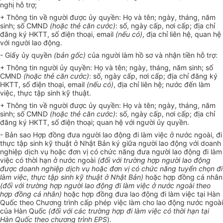
nghị hỗ trợ;
+ Thông tin về người được ủy quyền: Họ và tên; ngày, tháng, năm
sinh; số CMND
(hoặc thẻ căn cước)
: số, ngày cấp, nơi cấp; địa chỉ
đăng ký HKTT, số điện thoại, email
(nếu có)
, địa chỉ liên hệ, quan hệ
với người lao động.
- Giấy ủy quyền
(bản gốc)
của người làm
hồ sơ
và nhận tiền hỗ trợ:
+ Thông tin người ủy quyền: Họ và tên; ngày, tháng, năm sinh; số
CMND
(hoặc thẻ căn cước)
: số, ngày cấp, nơi cấp; địa chỉ đăng ký
HKTT, số điện thoại, email
(nếu có)
, địa chỉ liên hệ; nước đến làm
việc, thực tập sinh kỹ thuật.
+ Thông tin về người được ủy quyền: Họ và tên; ngày, tháng, năm
sinh; số CMND
(hoặc thẻ căn cước)
: số, ngày cấp, nơi cấp; địa chỉ
đăng ký HKTT, số điện thoại; quan hệ với người ủy quyền.
- Bản sao Hợp đồng đưa người lao động đi làm việc ở nước ngoài, đi
thực tập sinh kỹ thuật ở Nhật Bản ký giữa người lao động với doanh
nghiệp dịch vụ hoặc đơn vị có chức năng đưa người lao động đi làm
việc có thời hạn ở nước ngoài
(đối với trường hợp người lao động
được doanh nghiệp dịch vụ hoặc đơn vị có chức năng tuyển chọn đi
làm việc, thực tập sinh kỹ thuật ở Nhật Bản)
hoặc hợp đồng cá nhân
(đối với trường hợp người lao động đi làm việc ở nước ngoài theo
hợp đồng cá nhân)
hoặc hợp đồng đưa lao động đi làm việc tại Hàn
Quốc theo Chương trình cấp phép việc làm cho lao động nước ngoài
của Hàn Quốc
(đối với các trường hợp đi làm việc có thời hạn tại
Hàn Quốc theo chương trình EPS
).