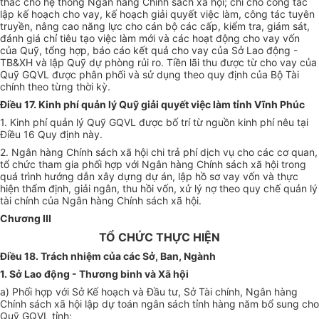
thác cho hệ thống Ngân hàng Chính sách xã hội; chi cho công tác
lập kế hoạch cho vay, kế hoạch giải quyết việc làm, công tác tuyên
truyền, nâng cao năng lực cho cán bộ các cấp, kiểm tra, giám sát,
đánh giá chỉ tiêu tạo việc làm mới và các hoạt động cho vay vốn
của Quỹ, tổng hợp, báo cáo kết quả cho vay của Sở Lao động -
TB&XH và lập Quỹ dự phòng rủi ro.
Tiền lãi thu được từ cho vay của
Quỹ GQV
L
được phân phối và sử dụng theo quy định của Bộ Tài
chính theo từng thời kỳ.
Điều 17. Kinh phí quản lý Quỹ giải quyết việc làm tỉnh Vĩnh Phúc
1. Kinh phí quản lý Quỹ GQVL được bố trí từ nguồn kinh phí nêu tại
Điều 16 Quy định này.
2. Ngân hàng Chính sách xã hội chi trả phí dịch vụ cho các cơ quan,
tổ chức tham gia phối hợp với Ngân hàng Chính sách xã hội trong
quá trình hướng dẫn xây dựng dự án, lập hồ sơ vay vốn và thực
hiện thẩm định, giải ngân, thu hồi vốn, xử lý nợ theo quy chế quản lý
tài chính của Ngân hàng Chính sách xã hội.
Chương III
TỔ CHỨC THỰC HIỆN
Điều 18. Trách nhiệm của các Sở, Ban, Ngành
1.
Sở Lao động - Thương binh và Xã hội
a)
Phối hợp với Sở Kế hoạch và Đầu tư, Sở Tài chính, Ngân hàng
Chính sách xã hội lập dự toán ngân sách tỉnh hàng năm bổ sung cho
Quỹ GQVL tỉnh;