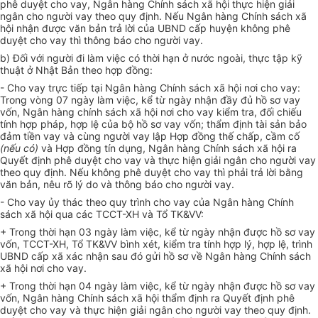
phê duyệt cho vay, Ngân hàng Chính sách xã hội
thực hiện giải
ngân cho người vay theo quy định.
Nếu Ngân hàng Chính sách xã
hội nhận được văn bản trả lời của UBND cấp huyện không phê
duyệt cho vay thì thông báo cho người vay.
b) Đối với người đi làm
việc có thời hạn ở nước
ngoài, thực tập kỹ
thuật ở Nhật Bản theo hợp đồng:
- Cho vay trực tiếp tại N
gân hàng Chính sách xã hội
nơi cho vay:
Trong vòng
07
ngày làm việc, kể từ ngày nhận đầy đủ hồ sơ vay
vốn, N
gân hàng chính sách xã hội
nơi cho vay kiểm tra, đối chiếu
tính hợp pháp, hợp lệ của bộ hồ sơ vay vốn; thẩm định tài sản bảo
đảm tiền vay và cùng người vay lập Hợp đồng thế chấp, cầm cố
(nếu có)
và Hợp đồng tín dụng
, Ngân hàng Chính sách xã hội ra
Quyết định phê duyệt cho vay và
thực hiện giải ngân cho người vay
theo quy định.
Nếu không phê duyệt cho vay thì phải trả lời bằng
văn bản, nêu rõ lý do và thông báo cho người vay.
- Cho vay ủy thác
theo
quy trình cho vay
của
N
gân hàng Chính
sách xã hội qua
các TCCT-XH
và
Tổ TK&VV
:
+
Trong thời hạn 03 ngày làm việc, kể từ ngày nhận được hồ sơ vay
vốn, TCCT-XH, Tổ TK&VV bình xét, kiểm tra tính hợp lý, hợp lệ, trình
UBND cấp xã xác nhận sau đó gửi hồ sơ về Ngân hàng Chính sách
xã hội nơi cho vay.
+
Trong thời hạn 0
4
ngày làm việc, kể từ ngày nhận được hồ sơ vay
vốn,
Ngân hàng Chính sách xã hội thẩm định ra Quyết định phê
duyệt cho vay và
thực hiện giải ngân cho người vay theo quy định.