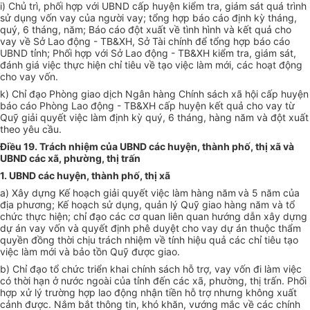
i) Chủ trì, phối hợp với UBND cấp huyện kiểm tra, giám sát quá trình
sử dụng vốn vay của người vay; tổng hợp báo cáo định kỳ tháng,
quý, 6 tháng, năm; Báo cáo đột xuất về tình hình và kết quả cho
vay về Sở Lao động - TB&XH, Sở Tài chính để tổng hợp báo cáo
UBND tỉnh; Phối hợp với Sở Lao động - TB&XH kiểm tra, giám sát,
đánh giá việc thực hiện chỉ tiêu về tạo việc làm mới, các hoạt động
cho vay vốn.
k) Chỉ đạo Phòng giao dịch Ngân hàng Chính sách xã hội cấp huyện
báo cáo Phòng Lao động - TB&XH cấp huyện kết quả cho vay từ
Quỹ giải quyết việc làm định kỳ quý, 6 tháng, hàng năm và đột xuất
theo yêu cầu.
Điều 19. Trách nhiệm của UBND các huyện, thành phố, thị xã và
UBND các xã, phường, thị trấn
1.
UBND các huyện, thành phố, thị xã
a)
Xây dựng Kế hoạch giải quyết việc làm hàng năm
và 5 năm của
địa phương; Kế hoạch sử dụng, quản lý Quỹ giao hàng năm và tổ
chức thực hiện; chỉ đạo các cơ quan liên quan hướng dẫn xây dựng
dự án vay vốn và quyết định phê duyệt cho vay dự án thuộc thẩm
quyền đồng thời chịu trách nhiệm về tính hiệu quả các chỉ tiêu tạo
việc làm mới và bảo tồn Quỹ được giao.
b) Chỉ đạo tổ chức triển khai chính sách hỗ trợ, vay vốn đi làm việc
có thời hạn ở nước ngoài của tỉnh đến các xã, phường, thị trấn. Phối
hợp xử lý trường hợp lao động nhận tiền hỗ trợ nhưng không xuất
cảnh được. Nắm bắt thông tin, khó khăn, vướng mắc về các chính