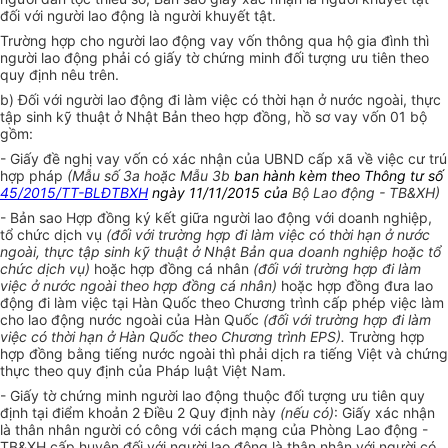
đối với người lao động là người khuyết tật.
Trường hợp cho người lao động vay vốn thông qua hộ gia đình thì
người lao động phải có giấy tờ chứng minh đối tượng ưu tiên theo
quy định nêu trên.
b) Đối với người lao động đi làm việc có thời hạn ở nước ngoài, thực
tập sinh kỹ thuật ở Nhật Bản theo hợp đồng, hồ sơ vay vốn 01 bộ
gồm:
- Giấy đề nghị vay vốn có xác nhận của UBND cấp xã về việc cư trú
hợp pháp
(Mẫu số 3a hoặc
Mẫu
3b
ban hành kèm theo Thông tư số
45/2015/TT-BLĐTBXH
ngày 11/11/2015 của
Bộ Lao động - TB&XH)
- Bản sao Hợp đồng ký kết giữa người lao động với doanh nghiệp,
tổ chức dịch vụ
(đối với trường hợp đi làm việc có thời hạn ở nước
ngoài, thực tập sinh kỹ thuật ở Nhật Bản qua doanh nghiệp hoặc tổ
chức dịch vụ)
hoặc hợp đồng cá nhân
(đối với trường hợp đi làm
việc ở nước ngoài theo hợp đồng cá nhân)
hoặc hợp đồng đưa lao
động đi làm việc tại Hàn Quốc theo Chương trình cấp phép việc làm
cho lao động nước ngoài của Hàn Quốc
(đối với trường hợp đi làm
việc có thời hạn ở Hàn Quốc theo Chương trình EPS).
Trường hợp
hợp đồng bằng tiếng nước ngoài thì phải dịch ra tiếng Việt và chứng
thực theo quy định của Pháp luật Việt Nam.
- Giấy tờ chứng minh người lao động thuộc đối tượng ưu tiên quy
định tại điểm khoản 2 Điều 2 Quy định này
(nếu có)
: Giấy xác nhận
là thân nhân người có công với cách mạng của Phòng Lao động -
TB&XH cấp huyện đối với người lao động là thân nhân với người có