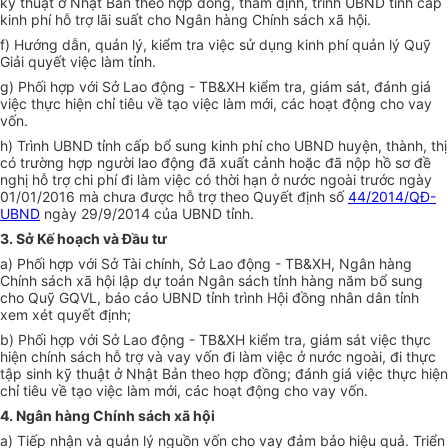
kỹ thuật ở Nhật Bản theo hợp đồng, thẩm định, trình UBND tỉnh cấp
kinh phí hỗ trợ lãi suất cho Ngân hàng Chính sách xã hội.
f
)
Hướng dẫn, quản lý, kiểm tra việc sử dụng kinh phí quản lý Quỹ
Giải quyết việc làm tỉnh.
g
)
Phối hợp với Sở Lao động - TB&XH kiểm tra, giám sát, đánh giá
việc thực hiện chỉ tiêu về tạo việc làm mới, các hoạt động cho vay
vốn.
h) Trình UBND tỉnh cấp bổ sung kinh phí cho UBND huyện, thành, thị
có trường hợp
người lao động đã xuất cảnh hoặc đã nộp hồ sơ đề
nghị hỗ trợ chi phí đi làm việc có thời hạn ở nước ngoài trước ngày
01/01/2016 mà chưa được hỗ trợ
theo
Quyết định số
44/2014/QĐ-
UBND
ngày 29/9/2014 của UBND tỉnh
.
3
.
Sở Kế hoạch và Đầu tư
a)
Phối hợp với Sở Tài chính, Sở Lao động - TB&XH, Ngân hàng
Chính sách xã hội lập dự toán Ngân sách tỉnh hàng năm bổ sung
cho Quỹ GQVL, báo cáo UBND tỉnh trình Hội đồng nhân dân tỉnh
xem xét quyết định;
b
)
Phối hợp với Sở Lao động - TB&XH kiểm tra, giám sát việc thực
hiện chính sách hỗ trợ và vay vốn đi làm việc ở nước ngoài, đi thực
tập sinh kỹ thuật ở Nhật Bản theo hợp đồng; đánh giá việc thực hiện
chỉ tiêu về tạo việc làm mới, các hoạt động cho vay vốn.
4.
Ngân hàng Chính sách xã hội
a) Tiếp nhận và quản lý nguồn vốn cho vay đảm bảo hiệu quả. Triển