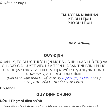
Quyết định này./.
TM. ỦY BAN NHÂN DÂN
KT. CHỦ TỊCH
PHÓ CHỦ TỊCH
Vũ Chí Giang
QUY ĐỊNH
QUẢN LÝ, TỔ CHỨC THỰC HIỆN MỘT SỐ CHÍNH SÁCH HỖ TRỢ VÀ
CHO VAY GIẢI QUYẾT VIỆC LÀM TRÊN ĐỊA BÀN TỈNH VĨNH PHÚC
GIAI ĐOẠN 2016-2020 THEO NGHỊ QUYẾT 207/2015/NQ-HĐND
NGÀY 22/12/2015 CỦA HĐND TỈNH
(Ban hành kèm theo Quyết định số
18/2016/QĐ-UBND
ngày
31
/
3
/
2016 của UBND tỉnh Vĩnh Phúc)
Chương I
QUY ĐỊNH CHUNG
Điều 1. Phạm vi điều chỉnh
1.
Quy định về trình tự, thủ tục hồ sơ; phương thức cấp phát và