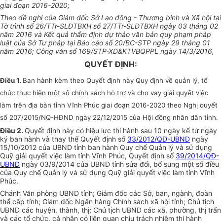
giai đoạn 2016-2020;
Theo đề nghị của Giám đốc Sở Lao động - Thương binh và Xã hội tại
Tờ trình số 26/TTr-SLĐTBXH số 27/TTr-SLĐTBXH ngày 03 tháng 02
năm 2016 và Kết quả thẩm định dự thảo văn bản quy phạm pháp
luật của Sở Tư pháp tại Báo cáo số 20/BC-STP ngày 29 tháng 01
năm 2016; Công văn số 169/STP-XD&KTVBQPPL ngày 14/3/2016,
QUYẾT ĐỊNH:
Điều 1.
Ban hành kèm theo Quyết định này Quy định về quản lý, tổ
chức thực hiện một số chính sách hỗ trợ và cho vay giải quyết việc
làm trên địa bàn tỉnh Vĩnh Phúc giai đoạn 2016-2020 theo Nghị quyết
số 207/2015/NQ-HĐND ngày 22/12/2015 của Hội đồng nhân dân tỉnh.
Điều 2.
Quyết định này có hiệu lực thi hành sau 10 ngày kể từ ngày
ký ban hành và thay thế Quyết định số
33/2012/QĐ-UBND
ngày
15/10/2012 của UBND tỉnh ban hành Quy chế Quản lý và sử dụng
Quỹ giải quyết việc làm tỉnh Vĩnh Phúc, Quyết định số
39/2014/QĐ-
UBND
ngày 03/9/2014 của UBND tỉnh sửa đổi, bổ sung một số điều
của Quy chế Quản lý và sử dụng Quỹ giải quyết việc làm tỉnh Vĩnh
Phúc.
Chánh Văn phòng UBND tỉnh; Giám đốc các Sở, ban, ngành, đoàn
thể cấp tỉnh; Giám đốc Ngân hàng Chính sách xã hội tỉnh; Chủ tịch
UBND các huyện, thành, thị; Chủ tịch UBND các xã, phường, thị trấn
và các tổ chức, cá nhân có liên quan chịu trách nhiệm thi hành