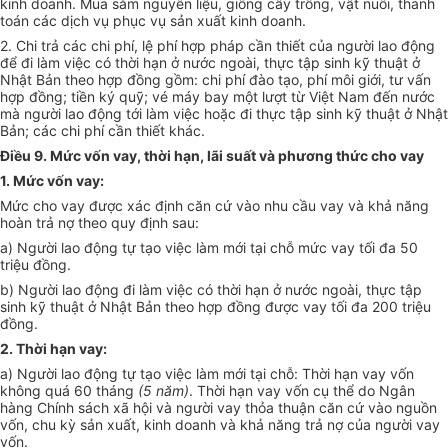
kinh doanh. Mua sắm nguyên liệu, giống cây trồng, vật nuôi, thanh
toán các dịch vụ phục vụ sản xuất kinh doanh.
2. Chi trả các chi phí, lệ phí hợp pháp cần thiết của người lao động
để đi làm việc có thời hạn ở nước ngoài, thực tập sinh kỹ thuật ở
Nhật Bản theo hợp đồng gồm: chi phí đào tạo, phí môi giới, tư vấn
hợp đồng; tiền ký quỹ; vé máy bay một lượt từ Việt Nam đến nước
mà người lao động tới làm việc hoặc đi thực tập sinh kỹ thuật
ở Nhật
Bản
; các chi phí cần thiết khác.
Điều 9. Mức vốn vay, thời hạn, lãi suất và phương thức cho vay
1. Mức vốn vay:
Mức cho vay được xác định căn cứ vào nhu cầu vay và khả năng
hoàn trả nợ theo quy định sau:
a) Người lao động tự tạo việc làm mới tại chỗ mức vay tối đa 50
triệu đồng.
b) Người lao động đi làm việc có thời hạn ở nước ngoài, thực tập
sinh kỹ thuật ở Nhật Bản theo hợp đồng được vay tối đa 200 triệu
đồng.
2. Thời hạn vay:
a) Người lao động tự tạo việc làm mới tại chỗ: Thời hạn vay vốn
không quá 60 tháng
(5 năm)
. Thời hạn vay vốn cụ thể do Ngân
hàng Chính sách xã hội và người vay thỏa thuận căn cứ vào nguồn
vốn, chu kỳ sản xuất, kinh doanh và khả năng trả nợ của người vay
vốn.