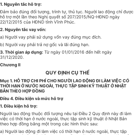
1. Nguyên tắc hỗ trợ:
Đảm bảo đúng đối tượng, trình tự, thủ tục
.
Người lao động chỉ được
hỗ trợ một lần theo Nghị quyết số 207/2015/NQ-HĐND ngày
22/12/2015 của HĐND tỉnh Vĩnh Phúc.
2. Nguyên tắc vay vốn
:
a) Người vay phải sử dụng vốn vay đúng mục đích.
b) Người vay phải trả nợ gốc và lãi đúng hạn.
3. Thời gian áp dụng:
Từ ngày 01/01/2016 đến hết ngày
31/12/2020.
Chương II
QUY ĐỊNH CỤ THỂ
Mục 1. HỖ TRỢ CHI PHÍ CHO NGƯỜI LAO ĐỘNG ĐI LÀM VIỆC CÓ
THỜI HẠN Ở NƯỚC NGOÀI, THỰC TẬP SINH KỸ THUẬT Ở NHẬT
BẢN THEO HỢP ĐỒNG
Điều 4. Điều kiện và mức hỗ trợ
1. Điều kiện hỗ trợ:
Người lao động thuộc đối tượng nêu tại Điều 2 Quy định này đi làm
việc có thời hạn ở nước ngoài, thực tập sinh kỹ thuật ở Nhật Bản
theo hợp đồng bằng một trong các hình thức sau:
a) Người lao động đi làm việc có thời hạn ở nước ngoài, thực tập