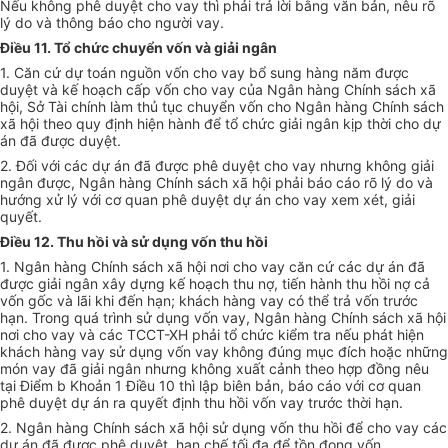
Nếu không phê duyệt cho vay thì phải trả lời bằng văn bản, nêu rõ
lý do và thông báo cho người vay.
Điều 11. Tổ chức chuyển vốn và giải ngân
1. Căn cứ dự toán nguồn vốn cho vay bổ sung hàng năm được
duyệt và kế hoạch cấp vốn cho vay của Ngân hàng Chính sách xã
hội, Sở Tài chính làm thủ tục chuyển vốn cho Ngân hàng Chính sách
xã hội theo quy định hiện hành để tổ chức giải ngân kịp thời cho dự
án đã được duyệt.
2. Đối với các dự án đã được phê duyệt cho vay nhưng không giải
ngân được, Ngân hàng Chính sách xã hội phải báo cáo rõ lý do và
hướng xử lý với cơ quan phê duyệt dự án cho vay xem xét, giải
quyết.
Điều 12. Thu hồi và sử dụng vốn thu hồi
1. Ngân hàng Chính sách xã hội nơi cho vay căn cứ các dự án đã
được giải ngân xây dựng kế hoạch thu nợ, tiến hành thu hồi nợ cả
vốn gốc và lãi khi đến hạn;
k
hách hàng vay có thể trả vốn trước
hạn. Trong quá trình sử dụng vốn vay, Ngân hàng Chính sách xã hội
nơi cho vay và các TCCT-XH phải tổ chức kiểm tra nếu phát hiện
khách hàng vay sử dụng vốn vay không đúng mục đích hoặc những
món vay đã giải ngân nhưng không xuất cảnh theo hợp đồng nêu
tại Điểm b Khoản 1 Điều 10 thì lập biên bản, báo cáo với cơ quan
phê duyệt dự án ra quyết định thu hồi vốn vay trước thời hạn.
2. Ngân hàng Chính sách xã hội sử dụng vốn thu hồi để cho vay các
dự án đã được phê duyệt, hạn chế tối đa để tồn đọng vốn.