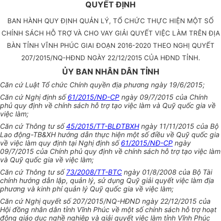
QUYẾT ĐỊNH
BAN HÀNH QUY ĐỊNH QUẢN LÝ, TỔ CHỨC THỰC HIỆN MỘT SỐ
CHÍNH SÁCH HỖ TRỢ VÀ CHO VAY GIẢI QUYẾT VIỆC LÀM TRÊN ĐỊA
BÀN TỈNH VĨNH PHÚC GIAI ĐOẠN 2016-2020 THEO NGHỊ QUYẾT
207/2015/NQ-HĐND NGÀY 22/12/2015 CỦA HĐND TỈNH.
ỦY BAN NHÂN DÂN TỈNH
Căn cứ Luật Tổ chức Chính quyền địa phương ngày 19/6/2015;
Căn cứ Nghị định số
61/2015/NĐ-CP
ngày 09/7/2015 của Chính
phủ quy định về chính sách hỗ trợ tạo việc làm và Quỹ quốc gia về
việc làm;
Căn cứ Thông tư số
45/2015/TT-BLĐTBXH
ngày 11/11/2015 của Bộ
Lao động-TB&XH hướng dẫn thực hiện một số điều về Quỹ quốc gia
về việc làm quy định tại Nghị định số
61/2015/NĐ-CP
ngày
09/7/2015 của Chính phủ quy định về chính sách hỗ trợ tạo việc làm
và Quỹ quốc gia về việc làm;
Căn cứ Thông tư số
73/2008/TT-BTC
ngày 01/8/2008 của Bộ Tài
chính hướng dẫn lập, quản lý, sử dụng Quỹ giải quyết việc làm địa
phương và kinh phí quản lý Quỹ quốc gia về việc làm;
Căn cứ Nghị quyết số 207/2015/NQ-HĐND ngày 22/12/2015 của
Hội đồng nhân dân tỉnh Vĩnh Phúc về một số chính sách hỗ trợ hoạt
động giáo dục nghề nghiệp và giải quyết việc làm tỉnh Vĩnh Phúc