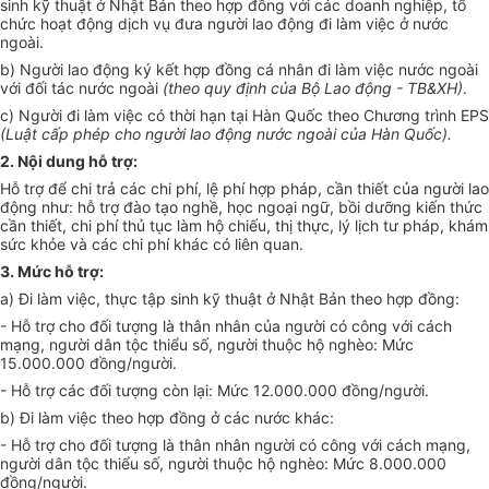
sinh kỹ thuật ở Nhật Bản theo hợp đồng với các doanh nghiệp, tổ
chức hoạt động dịch vụ đưa người lao động đi làm việc ở nước
ngoài.
b) Người lao động ký kết hợp đồng cá nhân đi làm việc nước ngoài
với đối tác nước ngoài
(theo quy định của Bộ Lao động - TB&XH)
.
c) Người đi làm việc có thời hạn tại Hàn Quốc theo Chương trình EPS
(Luật cấp phép cho người lao động nước ngoài của Hàn Quốc).
2. Nội dung hỗ trợ:
Hỗ trợ để chi trả các chi phí, lệ phí hợp pháp, cần thiết của người lao
động như: hỗ trợ đào tạo nghề, học ngoại ngữ, bồi dưỡng kiến thức
cần thiết, chi phí thủ tục làm hộ chiếu, thị thực, lý lịch tư pháp, khám
sức khỏe và các chi phí khác có liên quan.
3. Mức hỗ trợ:
a) Đi làm việc, thực tập sinh kỹ thuật ở Nhật Bản theo hợp đồng:
- Hỗ trợ cho đối tượng là thân nhân của người có công với cách
mạng, người dân tộc thiểu số, người thuộc hộ nghèo: Mức
15.000.000 đồng/người.
- Hỗ trợ các đối tượng còn lại: Mức 12.000.000 đồng/người.
b) Đi làm việc theo hợp đồng ở các nước khác:
- Hỗ trợ cho đối tượng là thân nhân người có công với cách mạng,
người dân tộc thiểu số, người thuộc hộ nghèo: Mức 8.000.000
đồng/người.