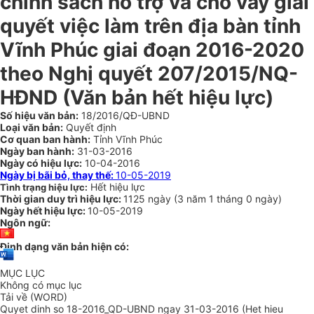
chính sách hỗ trợ và cho vay giải
quyết việc làm trên địa bàn tỉnh
Vĩnh Phúc giai đoạn 2016-2020
theo Nghị quyết 207/2015/NQ-
HĐND
(Văn bản hết hiệu lực)
Số hiệu văn bản:
18/2016/QĐ-UBND
Loại văn bản:
Quyết định
Cơ quan ban hành:
Tỉnh Vĩnh Phúc
Ngày ban hành:
31-03-2016
Ngày có hiệu lực:
10-04-2016
Ngày bị bãi bỏ, thay thế:
10-05-2019
Hết hiệu lực
Tình trạng hiệu lực:
Thời gian duy trì hiệu lực:
1125 ngày
(
3 năm
1 tháng
0 ngày
)
Ngày hết hiệu lực:
10-05-2019
Ngôn ngữ:
Định dạng văn bản hiện có:
MỤC LỤC
Không có mục lục
Tải về (WORD)
Quyet dinh so 18-2016_QD-UBND ngay 31-03-2016 (Het hieu