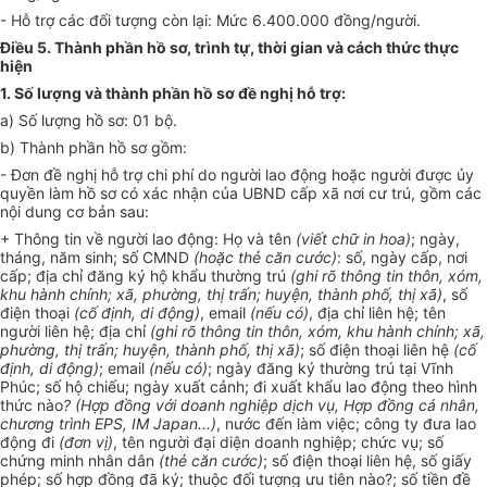
- Hỗ trợ các đối tượng còn lại: Mức 6.400.000 đồng/người.
Điều 5. Thành phần hồ sơ, trình tự, thời gian và cách thức thực
hiện
1. Số lượng và thành phần hồ sơ đề nghị hỗ trợ:
a) Số lượng hồ sơ: 01 bộ.
b) Thành phần hồ sơ gồm:
- Đơn đề nghị hỗ trợ chi phí do người lao động hoặc người được ủy
quyền làm hồ sơ có xác nhận của UBND cấp xã nơi cư trú, gồm các
nội dung cơ bản sau:
+ Thông tin về người lao động: Họ và tên
(viết chữ in hoa)
; ngày,
tháng, năm sinh; số CMND
(hoặc thẻ căn cước)
: số, ngày cấp, nơi
cấp; địa chỉ đăng ký hộ khẩu thường trú
(ghi rõ thông tin thôn, xóm,
khu hành chính; xã, phường, thị trấn; huyện, thành phố, thị xã)
, số
điện thoại
(cố định, di động)
, email
(nếu có)
, địa chỉ liên hệ; tên
người liên hệ; địa chỉ
(ghi rõ thông tin thôn, xóm, khu hành chính; xã,
phường, thị trấn; huyện, thành phố, thị xã)
; số điện thoại liên hệ
(cố
định, di động)
; email
(nếu có)
; ngày đăng ký thường trú tại Vĩnh
Phúc; số hộ chiếu; ngày xuất cảnh; đi xuất khẩu lao động theo hình
thức nào
? (Hợp đồng với doanh nghiệp dịch vụ, Hợp đồng cá nhân,
chương trình EPS, IM Japan...)
, nước đến làm việc; công ty đưa lao
động đi
(đơn vị)
, tên người đại diện doanh nghiệp; chức vụ; số
chứng minh nhân dân
(thẻ căn cước)
; số điện thoại liên hệ, số giấy
phép; số hợp đồng đã ký; thuộc đối tượng ưu tiên nào?; số tiền đề