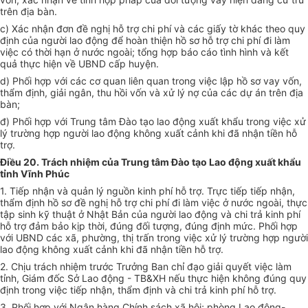
trên địa bàn.
c) Xác nhận đơn đề nghị hỗ trợ chi phí và các giấy tờ khác theo quy
định của người lao động để hoàn thiện hồ sơ hỗ trợ chi phí đi làm
việc có thời hạn ở nước ngoài; tổng hợp báo cáo tình hình và kết
quả thực hiện về UBND cấp huyện.
d
)
Phối hợp với các cơ quan liên quan trong việc lập hồ sơ vay vốn,
thẩm định, giải ngân, thu hồi vốn và xử lý nợ của các dự án trên địa
bàn;
đ) Phối hợp với Trung tâm Đào tạo lao động xuất khẩu trong việc xử
lý trường hợp người lao động không xuất cảnh khi đã nhận tiền hỗ
trợ.
Điều 20. Trách nhiệm của Trung tâm Đào tạo Lao động xuất khẩu
tỉnh Vĩnh Phúc
1. Tiếp nhận và quản lý nguồn kinh phí hỗ trợ. Trực tiếp tiếp nhận,
thẩm định hồ sơ đề nghị hỗ trợ chi phí đi làm việc ở nước ngoài, thực
tập sinh kỹ thuật ở Nhật Bản của người lao động và chi trả kinh phí
hỗ trợ đảm bảo kịp thời, đúng đối tượng, đúng định mức. Phối hợp
với UBND các xã, phường, thị trấn trong việc xử lý trường hợp người
lao động không xuất cảnh khi đã nhận tiền hỗ trợ.
2. Chịu trách nhiệm trước Trưởng Ban chỉ đạo giải quyết việc làm
tỉnh, Giám đốc Sở Lao động - TB&XH nếu thực hiện không đúng quy
định trong việc tiếp nhận, thẩm định và chi trả kinh phí hỗ trợ.
3. Phối hợp với Ngân hàng Chính sách xã hội; phòng Lao động-