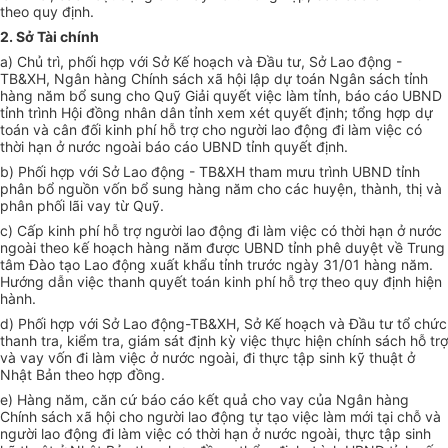
theo quy định.
2. Sở Tài chính
a)
Chủ trì, phối hợp với Sở Kế hoạch và Đầu tư, Sở Lao động -
TB&XH, Ngân hàng Chính sách xã hội lập dự toán Ngân sách tỉnh
hàng năm bổ sung cho Quỹ Giải quyết việc làm tỉnh, báo cáo UBND
tỉnh trình Hội đồng nhân dân tỉnh xem xét quyết định; tổng hợp dự
toán và cân đối kinh phí hỗ trợ cho người lao động đi làm việc có
thời hạn ở nước ngoài báo cáo UBND tỉnh quyết định.
b)
Phối hợp với Sở Lao động - TB&XH tham mưu trình UBND tỉnh
phân bổ nguồn vốn bổ sung hàng năm cho các huyện, thành, thị và
phân phối lãi vay từ Quỹ.
c) Cấp kinh phí hỗ trợ người lao động đi làm việc có thời hạn ở nước
ngoài theo kế hoạch hàng năm được UBND tỉnh phê duyệt về Trung
tâm Đào tạo Lao động xuất khẩu tỉnh trước ngày 31/01 hàng năm.
Hướng dẫn việc thanh quyết toán kinh phí hỗ trợ theo quy định hiện
hành.
d) Phối hợp với Sở Lao động-TB&XH, Sở Kế hoạch và Đầu tư tổ chức
thanh tra, kiểm tra, giám sát định kỳ việc thực hiện chính sách hỗ trợ
và vay vốn đi làm việc ở nước ngoài, đi thực tập sinh kỹ thuật ở
Nhật Bản theo hợp đồng.
e
)
Hàng năm, căn cứ báo cáo kết quả cho vay của Ngân hàng
Chính sách xã hội cho người lao động tự tạo việc làm mới tại chỗ và
người lao động đi làm việc có thời hạn ở nước ngoài, thực tập sinh