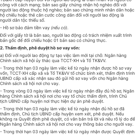
công với cách mạng; bản sao giấy chứng nhận hộ nghèo đối với
người lao động thuộc hộ nghèo; bản sao chứng minh nhân dân hoặc
hộ chiếu hoặc thẻ căn cước công dân đối với người lao động là
người dân tộc thiểu số.
- Hồ sơ bảo đảm tiền vay
(nếu có)
.
Đối với giấy tờ là bản sao, người lao động có trách nhiệm xuất trình
bản gốc để đối chiếu hoặc 01 bản sao có chứng thực.
2. Thẩm định, phê duyệt hồ sơ vay vốn:
a) Đối với người lao động tự tạo việc làm mới tại chỗ: Ngân hàng
Chính sách xã hội ủy thác qua
TCCT-XH
và Tổ
TK&VV.
- Trong thời hạn 0
3
ngày
làm việc
kể từ ngày nhận được hồ sơ vay
vốn, TCCT-XH cấp xã và Tổ TK&VV tổ chức bình xét, thẩm định trình
UBND cấp xã xác nhận sau đó gửi hồ sơ vay vốn cho Ngân hàng
Chính sách xã hội nơi cho vay
.
- Trong vòng 0
3
ngày
làm việc
kể từ ngày nhận đầy đủ hồ sơ, Ngân
hàng Chính sách xã hội nơi cho vay tổ chức thẩm định, trình Chủ
tịch UBND cấp huyện nơi thực hiện dự án phê duyệt.
- Trong thời hạn 0
3
ngày
làm việc
kể từ ngày nhận đủ hồ sơ đã
thẩm định, Chủ tịch UBND cấp huyện xem xét, phê duyệt. Nếu
không ra Quyết định phê duyệt, có văn bản trả lời và nêu rõ lý do để
Ngân hàng Chính sách xã hội nơi cho vay thông báo cho người vay.
- Trong thời hạn 0
3
ngày
làm việc kể từ ngày nhận được Quyết định