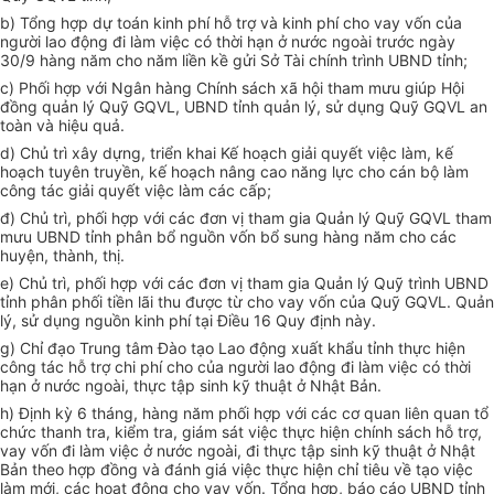
b) Tổng hợp dự toán kinh phí hỗ trợ và kinh phí cho vay vốn của
người lao động đi làm việc có thời hạn ở nước ngoài trước ngày
30/9 hàng năm cho năm liền kề gửi Sở Tài chính trình UBND tỉnh;
c
)
Phối hợp với Ngân hàng Chính sách xã hội tham mưu giúp Hội
đồng quản lý Quỹ GQVL, UBND tỉnh quản lý, sử dụng Quỹ GQVL an
toàn và hiệu quả.
d
)
Chủ trì xây dựng, triển khai Kế hoạch giải quyết việc làm, kế
hoạch tuyên truyền, kế hoạch nâng cao năng lực cho cán bộ làm
công tác giải quyết việc làm các cấp;
đ
)
Chủ trì, phối hợp với các đơn vị tham gia Quản lý Quỹ GQVL tham
mưu UBND tỉnh phân bổ nguồn vốn bổ sung hàng năm cho các
huyện, thành, thị.
e
)
Chủ trì, phối hợp với các đơn vị tham gia Quản lý Quỹ trình UBND
tỉnh phân phối tiền lãi thu được từ cho vay vốn của Quỹ GQVL. Quản
lý, sử dụng nguồn kinh phí tại Điều 16 Quy định này.
g) Chỉ đạo Trung tâm Đào tạo Lao động xuất khẩu tỉnh thực hiện
công tác hỗ trợ chi phí cho của người lao động đi làm việc có thời
hạn ở nước ngoài, thực tập sinh kỹ thuật ở Nhật Bản.
h) Định kỳ 6 tháng, hàng năm phối hợp với các cơ quan liên quan tổ
chức thanh tra, kiểm tra, giám sát việc thực hiện chính sách hỗ trợ,
vay vốn đi làm việc ở nước ngoài, đi thực tập sinh kỹ thuật ở Nhật
Bản theo hợp đồng và đánh giá việc thực hiện chỉ tiêu về tạo việc
làm mới, các hoạt động cho vay vốn. Tổng hợp, báo cáo UBND tỉnh