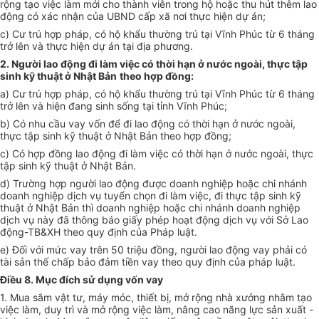
rộng tạo việc làm mới cho thành viên trong hộ hoặc thu hút thêm lao
động có xác nhận của UBND cấp xã nơi thực hiện dự án;
c) Cư trú hợp pháp, có hộ khẩu thường trú tại Vĩnh Phúc từ 6 tháng
trở lên và thực hiện dự án tại địa phương.
2. Người lao động đi làm việc có thời hạn ở nước ngoài, thực tập
sinh kỹ thuật ở Nhật Bản
theo hợp đồng:
a) Cư trú hợp pháp, có hộ khẩu thường trú tại Vĩnh Phúc từ 6 tháng
trở lên và hiện đang sinh sống tại tỉnh Vĩnh Phúc;
b) Có nhu cầu vay vốn để đi lao động có thời hạn ở nước ngoài,
thực tập sinh kỹ thuật ở Nhật Bản theo hợp đồng;
c) Có hợp đồng lao động đi làm việc có thời hạn ở nước ngoài, thực
tập sinh kỹ thuật ở Nhật Bản.
d) Trường hợp người lao động được doanh nghiệp hoặc chi nhánh
doanh nghiệp dịch vụ tuyển chọn đi làm việc, đi thực tập sinh kỹ
thuật ở Nhật Bản thì doanh nghiệp hoặc chi nhánh doanh nghiệp
dịch vụ này đã thông báo giấy phép hoạt động dịch vụ với Sở Lao
động-TB&XH theo quy định của Pháp luật.
e) Đối với mức vay trên 50 triệu đồng, người lao động vay phải có
tài sản thế chấp bảo đảm tiền vay theo quy định của pháp luật.
Điều 8. Mục đích sử dụng vốn vay
1. Mua sắm vật tư, máy móc, thiết bị, mở rộng nhà xưởng nhằm tạo
việc làm, duy trì và mở rộng việc làm, nâng cao năng lực sản xuất -