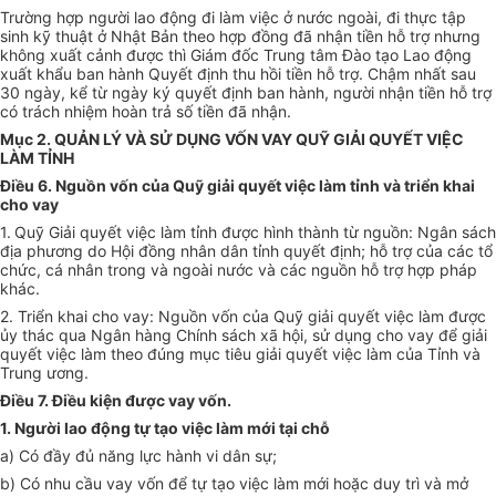
Trường hợp người lao động đi làm việc ở nước ngoài, đi thực tập
sinh kỹ thuật ở Nhật Bản theo hợp đồng đã nhận tiền hỗ trợ nhưng
không xuất cảnh được thì Giám đốc Trung tâm Đào tạo Lao động
xuất khẩu ban hành Quyết định thu hồi tiền hỗ trợ. Chậm nhất sau
30 ngày, kể từ ngày ký quyết định ban hành, người nhận tiền hỗ trợ
có trách nhiệm hoàn trả số tiền đã nhận.
Mục 2. QUẢN LÝ VÀ SỬ DỤNG VỐN VAY QUỸ GIẢI QUYẾT VIỆC
LÀM TỈNH
Điều 6. Nguồn vốn của Quỹ giải quyết việc làm tỉnh và triển khai
cho vay
1.
Quỹ
Giải quyết việc làm tỉnh
được hình thành từ nguồn: Ngân sách
địa phương do Hội đồng nhân dân tỉnh quyết định; hỗ trợ của các tổ
chức, cá nhân trong và ngoài nước và các nguồn hỗ trợ hợp pháp
khác.
2. Triển khai cho vay: Nguồn vốn của Quỹ giải quyết việc làm được
ủy
thác qua Ngân hàng Chính sách xã hội, sử dụng cho vay để giải
quyết việc làm theo đúng mục tiêu giải quyết việc làm của Tỉnh và
Trung ương.
Điều 7. Điều kiện được vay vốn.
1. Người lao động tự tạo việc làm mới tại chỗ
a) Có đầy đủ năng lực hành vi dân sự;
b) Có nhu cầu vay vốn để tự tạo việc làm mới hoặc duy trì và mở