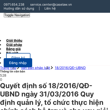
0971.654.238
service.center@caselaw.vn
Hướng dẫn sử dụng
|
Liên hệ
Toggle Navigation
Giới thiệu
Giải pháp
Bảng giá
Bài viết
Đăng ký
Đăng nhập
Trang chủ
Văn bản pháp luật
18/2016/QĐ-UBND
Thông tin văn bản
528
0
Quyết định số 18/2016/QĐ-
UBND ngày 31/03/2016 Quy
định quản lý, tổ chức thực hiện