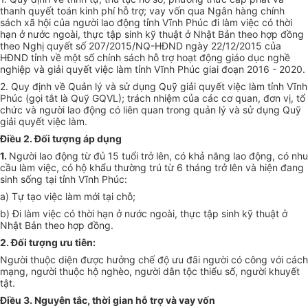
thanh quyết toán kinh phí hỗ trợ; vay vốn qua Ngân hàng chính
sách xã hội của người lao động tỉnh Vĩnh Phúc đi làm việc có thời
hạn ở nước ngoài, thực tập sinh kỹ thuật ở Nhật Bản theo hợp đồng
theo Nghị quyết số 207/2015/NQ-HĐND ngày 22/12/2015 của
HĐND tỉnh về một số chính sách hỗ trợ hoạt động giáo dục nghề
nghiệp và giải quyết việc làm tỉnh Vĩnh Phúc giai đoạn 2016 - 2020.
2. Q
uy định về Quản lý và sử dụng Quỹ giải quyết việc làm tỉnh Vĩnh
Phúc (gọi tắt là Quỹ GQVL); trách nhiệm của các cơ quan, đơn vị, tổ
chức
và người lao động
có liên quan trong quản lý và sử dụng Quỹ
giải quyết việc làm
.
Điều 2. Đối tượng áp dụng
1.
Người
lao động
từ đủ 15 tuổi trở lên, có khả năng lao động
,
có nhu
cầu làm việc
, có hộ khẩu thường trú từ 6 tháng trở lên và hiện đang
sinh sống tại tỉnh Vĩnh Phúc:
a) T
ự tạo việc làm mới tại chỗ;
b) Đ
i làm việc có thời hạn ở nước ngoài
,
thực tập sinh kỹ thuật ở
Nhật Bản theo hợp đồng.
2. Đối tượng ưu tiên:
Người thuộc diện được hưởng chế độ ưu đãi người có công với cách
mạng,
người thuộc hộ nghèo, người dân tộc thiểu số, người khuyết
tật
.
Điều 3. Nguyên tắc, thời gian
hỗ trợ và vay vốn