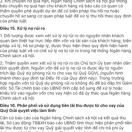
2. Khi chuyển nợ quá hạn, Ngân hàng Chính sách xã hội gửi thông
báo chuyển nợ quá hạn cho khách hàng và báo cáo cơ quan có
thẩm quyền phê duyệt dự án để có biện pháp thu hồi nợ hoặc
chuyển hồ sơ sang cơ quan pháp luật để xử lý thu hồi theo quy định
của pháp luật.
Điều 15. Xử lý nợ rủi ro
1. Đối tượng được xem xét xử lý nợ rủi ro do nguyên nhân khách
quan làm thiệt hại trực tiếp đến vốn và tài sản của khách hàng; biện
pháp xử lý; hồ sơ pháp lý, được thực hiện theo quy định hiện hành
của pháp luật về cơ chế xử lý nợ bị rủi ro trong hệ thống Ngân hàng
Chính sách xã hội.
2. Thẩm quyền xem xét xử lý nợ rủi ro do Chủ tịch
Ủy ban
nhân dân
tỉnh quyết định. Nguồn vốn để xử lý nợ rủi ro được lấy từ nguồn
trích lập Quỹ dự phòng rủi ro cho vay từ Quỹ
GQVL
(nguồn hình
thành theo quy định tại Điều 1
6 c
ủa Quy định này)
. Trong trường
hợp nguồn vốn từ Quỹ dự phòng rủi ro không đủ để bù đắp thì Giám
đốc Sở Tài chính báo cáo UBND tỉnh cấp bổ sung để xử lý hoặc
khấu trừ vào nguồn vốn cho vay hiện có đã
ủy
thác qua Ngân hàng
Chính sách xã hội.
Điều 16.
Phân phối và sử dụng tiền lãi thu được từ cho vay của
Quỹ Giải quyết việc làm tỉnh
Căn cứ báo cáo của Ngân hàng Chính sách xã hội và kết quả thu
lãi, Sở Lao động-TB&XH báo cáo UBND tỉnh thực hiện phân phối tiền
lãi thu được từ cho vay Quỹ giải quyết việc tỉnh
để chi trả phí ủy