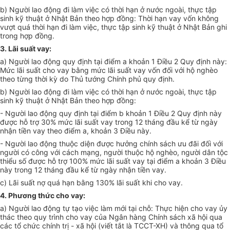
b) Người lao động đi làm việc có thời hạn ở nước ngoài, thực tập
sinh kỹ thuật ở Nhật Bản theo hợp đồng: Thời hạn vay vốn không
vượt quá thời hạn đi làm việc, thực tập sinh kỹ thuật ở Nhật Bản ghi
trong hợp đồng.
3. Lãi suất vay:
a) Người lao động quy định tại điểm a khoản 1 Điều 2 Quy định này:
Mức lãi suất cho vay bằng mức lãi suất vay vốn đối với hộ nghèo
theo từng thời kỳ do Thủ tướng Chính phủ quy định.
b) Người lao động đi làm việc có thời hạn ở nước ngoài, thực tập
sinh kỹ thuật ở Nhật Bản theo hợp đồng
:
-
Người lao động
quy định
tại điểm b khoản 1 Điều 2 Quy định này
được hỗ trợ 30% mức lãi suất vay trong 12 tháng đầu kể từ ngày
nhận tiền vay theo điểm a, khoản 3 Điều này.
-
Người lao động thuộc diện được hưởng chính sách ưu đãi đối với
người có công với cách mạng, người thuộc hộ nghèo, người dân tộc
thiểu số được hỗ trợ 100% mức lãi suất vay tại điểm a khoản 3 Điều
này trong 12 tháng đầu kể từ ngày nhận tiền vay.
c) Lãi suất nợ quá hạn bằng 130% lãi suất khi cho vay.
4. Phương thức cho vay:
a) Người lao động tự tạo việc làm mới tại chỗ:
T
hực hiện cho vay ủy
thác t
heo
quy trình cho vay
của
Ngân hàng Chính sách xã hội
qua
các tổ chức chính trị - xã hội (viết tắt là TCCT-XH) và thông qua tổ