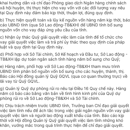
khai hướng dẫn và chỉ đạo Phòng giao dịch Ngân hàng chính sách
xã hội huyện, thị thực hiện cho vay vốn với các đối tượng vay nêu
tại Quy định này đảm bảo kịp thời, thuận lợi, đúng quy định.
b) Thực hiện quyết toán và lũy kế nguồn vốn hàng năm kịp thời, báo
cáo UBND tỉnh (qua Sở Lao động-TB&XH) để UBND tỉnh bổ sung
nguồn vốn cho vay đáp ứng yêu cầu của tỉnh.
c) Nhận
ủy
thác Quỹ giải quyết việc làm của tỉnh để tổ chức cho
vay giải quyết việc làm và trả phí ủy thác
theo quy định của pháp
luật và quy định tại Quy định này.
d) Phối hợp với Sở Tài chính, Sở Kế hoạch và Đầu tư, Sở Lao động -
TB&XH lập dự toán ngân sách tỉnh hàng năm bổ sung cho Quỹ;
e) Hàng năm,
p
hối hợp với Sở Lao động-TB&XH tham mưu trình
UBND tỉnh phân bổ nguồn vốn bổ sung cho các huyện, thành, thị.
Báo cáo Hội đồng quản lý Quỹ
GQVL
(qua cơ quan thường trực) về
lãi vay từ Quỹ
GQVL.
g) Quản lý Quỹ dự phòng rủi ro nêu tại Điều 16 Quy chế này. Hàng
năm có báo cáo bằng văn bản về tình hình kinh phí của Quỹ dự
phòng rủi ro về Sở Lao động-TB&XH và Sở Tài chính.
h) Chịu trách nhiệm trước UBND tỉnh, Trưởng ban Chỉ đạo giải quyết
việc làm tỉnh nếu để ách tắc trong việc giải ngân nguồn vốn vay giải
quyết việc làm và người lao động xuất khẩu của tỉnh. Báo cáo kịp
thời với Hội đồng Quản lý Quỹ giải quyết việc làm tỉnh những khó
khăn, vướng mắc trong quá trình thực hiện để chỉ đạo giải quyết.