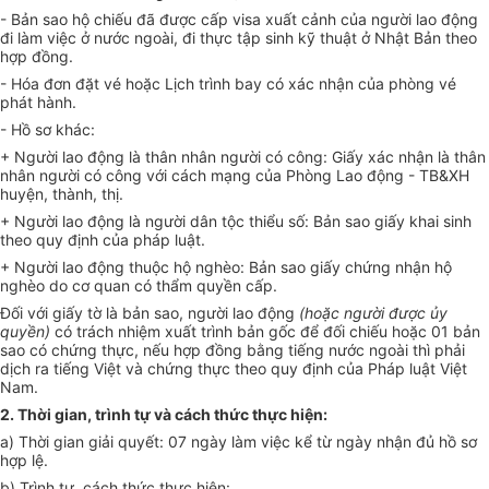
- Bản sao hộ chiếu đã được cấp visa xuất cảnh của người lao động
đi làm việc ở nước ngoài, đi thực tập sinh kỹ thuật ở Nhật Bản theo
hợp đồng.
- Hóa đơn đặt vé hoặc Lịch trình bay có xác nhận của phòng vé
phát hành.
- Hồ sơ khác:
+ Người lao động là thân nhân người có công: Giấy xác nhận là thân
nhân người có công với cách mạng của Phòng Lao động - TB&XH
huyện, thành, thị.
+ Người lao động là người dân tộc thiểu số: Bản sao giấy khai sinh
theo quy định của pháp luật.
+ Người lao động thuộc hộ nghèo: Bản sao giấy chứng nhận hộ
nghèo do cơ quan có thẩm quyền cấp.
Đối với giấy tờ là bản sao, người lao động
(hoặc người được
ủy
quyền)
có trách nhiệm xuất trình bản gốc để đối chiếu hoặc 01 bản
sao có chứng thực, nếu hợp đồng bằng tiếng nước ngoài thì phải
dịch ra tiếng Việt và chứng thực theo quy định của Pháp luật Việt
Nam.
2. Thời gian, trình tự và cách thức thực hiện:
a) Thời gian giải quyết: 07 ngày làm việc kể từ ngày nhận đủ hồ sơ
hợp lệ.
b) Trình tự, cách thức thực hiện: