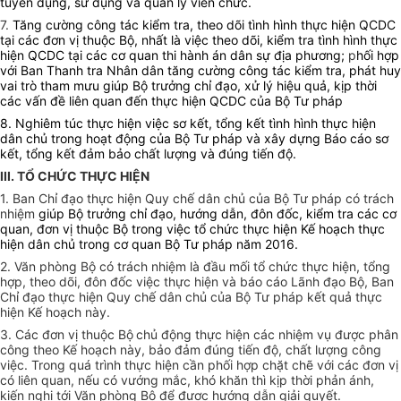
tuyển dụng, sử dụng và quản lý viên chức.
7.
Tăng cường công tác kiểm tra, theo dõi tình hình thực hiện QCDC
tại các đơn vị thuộc Bộ, nhất là việc theo dõi, kiểm tra tình hình thực
hiện QCDC tại các cơ quan thi hành án dân sự địa phương;
p
hối hợp
với Ban Thanh tra Nhân dân tăng cường công tác kiểm tra, phát huy
vai trò tham mưu giúp Bộ trưởng chỉ đạo, xử lý hiệu quả, kịp thời
các vấn đề liên quan đến thực hiện QCDC của Bộ Tư pháp
8. Nghiêm túc thực hiện việc sơ kết, tổng kết tình hình thực hiện
dân chủ trong hoạt động của Bộ Tư pháp và xây dựng Báo cáo sơ
kết, tổng kết đảm bảo chất lượng và đúng tiến độ.
III. TỔ CHỨC THỰC HIỆN
1. Ban Chỉ đạo thực hiện Quy chế dân chủ của Bộ Tư pháp có trách
nhiệm
giúp Bộ trưởng chỉ đạo, hướng dẫn, đôn đốc, kiểm tra các cơ
quan, đơn vị thuộc Bộ trong việc tổ chức thực hiện Kế hoạch
thực
hiện dân chủ trong cơ quan Bộ Tư pháp năm 2016.
2. Văn phòng Bộ có trách nhiệm là đầu mối tổ chức thực hiện, tổng
hợp, theo dõi, đôn đốc việc thực hiện và báo cáo Lãnh đạo Bộ, Ban
Chỉ đạo thực hiện Quy chế dân chủ của Bộ Tư pháp kết quả thực
hiện Kế hoạch này.
3. Các đơn vị thuộc Bộ
chủ động thực hiện các nhiệm vụ được phân
công theo Kế hoạch này, bảo đảm đúng tiến độ, chất lượng công
việc. Trong quá trình thực hiện cần phối hợp chặt chẽ với các đơn vị
có liên quan, nếu có vướng mắc, khó khăn thì kịp thời phản ánh,
kiến nghị tới Văn phòng Bộ để được hướng dẫn giải quyết.