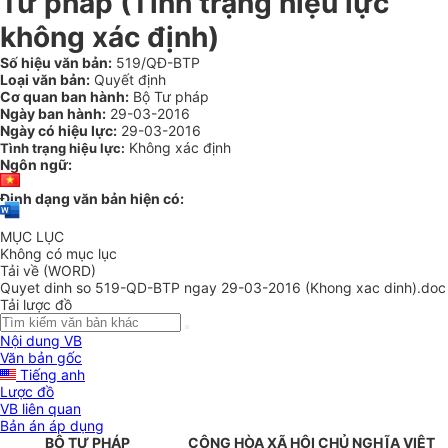
Tư pháp (Tình trạng hiệu lực
không xác định)
Số hiệu văn bản:
519/QĐ-BTP
Loại văn bản:
Quyết định
Cơ quan ban hành:
Bộ Tư pháp
Ngày ban hành:
29-03-2016
Ngày có hiệu lực:
29-03-2016
Không xác định
Tình trạng hiệu lực:
Ngôn ngữ:
Định dạng văn bản hiện có:
MỤC LỤC
Không có mục lục
Tải về (WORD)
Quyet dinh so 519-QD-BTP ngay 29-03-2016 (Khong xac dinh).doc
Tải lược đồ
Nội dung VB
Văn bản gốc
Tiếng anh
Lược đồ
VB liên quan
Bản án áp dụng
BỘ TƯ PHÁP
CỘNG HÒA XÃ HỘI CHỦ NGHĨA VIỆT