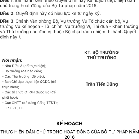
Điều 1.
Ban hành kèm theo Quyết định này Kế hoạch thực hiện dân
chủ trong hoạt động của Bộ Tư pháp năm 2016.
Điều 2.
Quyết định này có hiệu lực kể từ ngày ký.
Điều 3.
Chánh Văn phòng Bộ, Vụ trưởng Vụ Tổ chức cán bộ, Vụ
trưởng Vụ Kế hoạch - Tài chính, Vụ trưởng Vụ Thi đua - Khen thưởng
và Thủ trưởng các đơn vị thuộc Bộ chịu trách nhiệm thi hành Quyết
định này./.
KT. BỘ TRƯỞNG
THỨ TRƯỞNG
Nơi nhận:
- Như Điều 3 (để thực hiện);
- Bộ trưởng (để báo cáo);
- Các Thứ trưởng (để biết);
- Ban Chỉ đạo thực hiện QCDC (để
Trần Tiến Dũng
thực hiện);
- Các tổ chức CT-XH thuộc Bộ (để
phối hợp);
- Cục CNTT (để đăng Cổng TTĐT);
- Lưu: VT, TH.
KẾ HOẠCH
THỰC HIỆN DÂN CHỦ TRONG HOẠT ĐỘNG CỦA BỘ TƯ PHÁP NĂM
2016