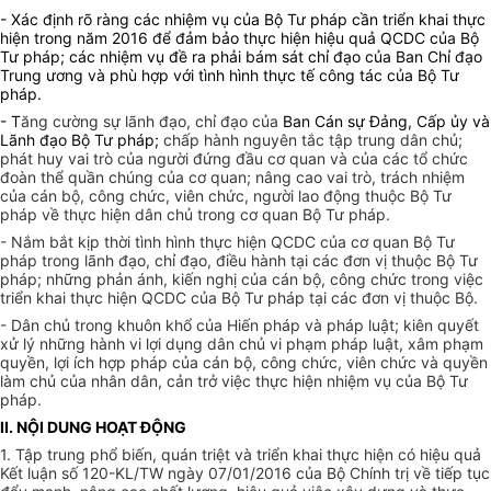
- Xác định rõ ràng các nhiệm vụ của Bộ Tư pháp cần triển khai thực
hiện trong năm 2016 để đảm bảo thực hiện hiệu quả QCDC của Bộ
Tư pháp; các nhiệm vụ đề ra phải bám sát chỉ đạo của Ban Chỉ đạo
Trung ương và phù hợp với tình hình thực tế công tác của Bộ Tư
pháp.
- T
ăng cường sự lãnh đạo, chỉ đạo của
Ban Cán sự Đảng, Cấp ủy và
Lãnh đạo Bộ Tư pháp;
chấp hành nguyên tắc tập trung dân chủ;
phát huy vai trò của người đứng đầu cơ quan và của các tổ chức
đoàn thể quần chúng của cơ quan;
nâng cao vai trò, trách nhiệm
của cán bộ, công chức, viên chức, người lao động thuộc Bộ Tư
pháp về thực hiện dân chủ trong cơ quan Bộ Tư pháp.
- Nắm bắt kịp thời tình hình thực hiện QCDC của cơ quan Bộ Tư
pháp trong lãnh đạo, chỉ đạo, điều hành tại các đơn vị thuộc Bộ Tư
pháp; những phản ánh, kiến nghị của cán bộ, công chức trong việc
triển khai thực hiện QCDC của Bộ Tư pháp tại các đơn vị thuộc Bộ.
- Dân chủ trong khuôn khổ của Hiến pháp và pháp luật; kiên quyết
xử lý những hành vi lợi dụng dân chủ vi phạm pháp luật, xâm phạm
quyền, lợi ích hợp pháp của cán bộ, công chức, viên chức và quyền
làm chủ của nhân dân, cản trở việc thực hiện nhiệm vụ của Bộ Tư
pháp.
II. NỘI DUNG HOẠT ĐỘNG
1. Tập trung phổ biến, quán triệt và triển khai thực hiện có hiệu quả
Kết luận số 120-KL/TW ngày 07/01/2016 của Bộ Chính trị về tiếp tục