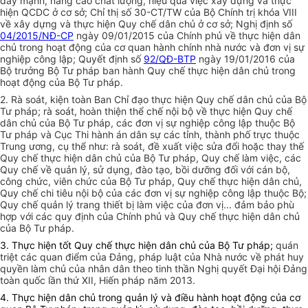
đẩy mạnh, nâng cao chất lượng, hiệu quả việc xây dựng và thực
hiện QCDC ở cơ sở; Chỉ thị số 30-CT/TW của Bộ Chính trị khóa VIII
về xây dựng và thực hiện Quy chế dân chủ ở cơ sở; Nghị định số
04/2015/NĐ-CP
ngày 09/01/2015 của Chính phủ về thực hiện dân
chủ trong hoạt động của cơ quan hành chính nhà nước và đơn vị sự
nghiệp công lập; Quyết định số
92/QĐ-BTP
ngày 19/01/2016 của
Bộ trưởng Bộ Tư pháp ban hành Quy chế thực hiện dân chủ trong
hoạt động của Bộ Tư pháp.
2. Rà soát, kiện toàn Ban Chỉ đạo thực hiện Quy chế dân chủ của Bộ
Tư pháp; rà soát, h
oàn thiện thể chế nội bộ về thực hiện Quy chế
dân chủ của Bộ Tư pháp, các đơn vị sự nghiệp công lập thuộc Bộ
Tư pháp và Cục Thi hành án dân sự các tỉnh, thành phố trực thuộc
Trung ương, cụ thể như: rà soát, đề xuất việc sửa đổi hoặc thay thế
Quy chế thực hiện dân chủ của Bộ Tư pháp,
Quy chế làm việc, các
Quy chế về quản lý, sử dụng, đào tạo, bồi dưỡng đối với cán bộ,
công chức, viên chức của Bộ Tư pháp, Quy chế thực hiện dân chủ,
Quy chế chi tiêu nội bộ của các đơn vị sự nghiệp công lập thuộc Bộ;
Quy chế quản lý trang thiết bị làm việc của đơn vị...
đảm bảo phù
hợp với các quy định của Chính phủ và Quy chế thực hiện dân chủ
của Bộ Tư pháp.
3. Thực hiện tốt Quy chế thực hiện dân chủ của Bộ Tư pháp;
quán
triệt các quan điểm của Đảng, pháp luật của Nhà nước về phát huy
quyền làm chủ của nhân dân theo tinh thần Nghị quyết Đại hội Đảng
toàn quốc lần thứ XII, Hiến pháp năm 2013.
4. Thực hiện dân chủ trong quản lý và điều hành hoạt động của cơ