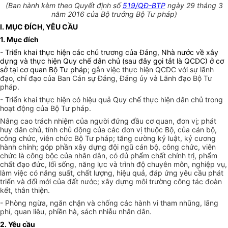
(Ban hành kèm theo Quyết định số
519/QĐ-BTP
ngày 29 tháng 3
năm 2016 của Bộ trưởng Bộ Tư pháp)
I. MỤC ĐÍCH, YÊU CẦU
1. Mục đích
- Triển khai thực hiện các chủ trương của Đảng, Nhà nước về xây
dựng và thực hiện Quy chế dân chủ (sau đây gọi tắt là QCDC) ở cơ
sở tại cơ quan Bộ Tư pháp;
gắn việc thực hiện QCDC với sự lãnh
đạo, chỉ đạo của Ban Cán sự Đảng, Đảng ủy và Lãnh đạo Bộ Tư
pháp.
- Triển khai thực hiện có hiệu quả Quy chế thực hiện dân chủ trong
hoạt động của Bộ Tư pháp.
Nâng cao trách nhiệm của người đứng đầu cơ quan, đơn vị; phát
huy dân chủ, tính chủ động của các đơn vị thuộc Bộ, của cán bộ,
công chức, viên chức Bộ Tư pháp; tăng cường kỷ luật, kỷ cương
hành chính;
góp phần xây dựng đội ngũ cán bộ, công chức, viên
chức là công bộc của nhân dân, có đủ phẩm chất chính trị, phẩm
chất đạo đức, lối sống, năng lực và trình độ chuyên môn, nghiệp vụ,
làm việc có năng suất, chất lượng, hiệu quả, đáp ứng yêu cầu phát
triển và đổi mới của đất nước; xây dựng môi trường công tác đoàn
kết, thân thiện.
- Phòng ngừa, ngăn chặn và chống các hành vi tham nhũng, lãng
phí, quan liêu, phiền hà, sách nhiễu nhân dân.
2. Yêu cầu