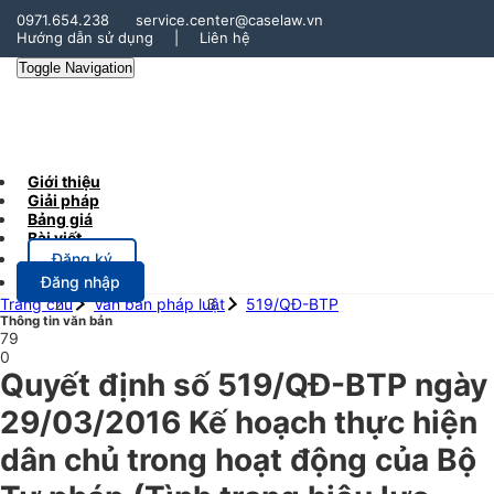
0971.654.238
service.center@caselaw.vn
Hướng dẫn sử dụng
|
Liên hệ
Toggle Navigation
Giới thiệu
Giải pháp
Bảng giá
Bài viết
Đăng ký
Đăng nhập
Trang chủ
Văn bản pháp luật
519/QĐ-BTP
Thông tin văn bản
79
0
Quyết định số 519/QĐ-BTP ngày
29/03/2016 Kế hoạch thực hiện
dân chủ trong hoạt động của Bộ