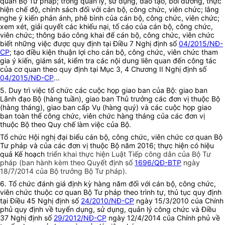
quan Bộ Tư pháp; trong quản lý, sử dụng, đào tạo, bồi dưỡng, thực
hiện chế độ, chính sách đối với cán bộ, công chức, viên chức; lắng
nghe ý kiến phản ánh, phê bình của cán bộ, công chức, viên chức;
xem xét, giải quyết các khiếu nại, tố cáo của cán bộ, công chức,
viên chức; thông báo công khai để cán bộ, công chức, viên chức
biết những việc được quy định tại Điều 7 Nghị định số
04/2015/NĐ-
CP
; tạo điều kiện thuận lợi cho cán bộ, công chức, viên chức tham
gia ý kiến, giám sát, kiểm tra các nội dung liên quan đến công tác
của cơ quan theo quy định tại Mục 3, 4 Chương II Nghị định số
04/2015/NĐ-CP
...
5. Duy trì việc tổ chức các cuộc họp giao ban của Bộ: giao ban
Lãnh đạo Bộ (hàng tuần), giao ban Thủ trưởng các đơn vị thuộc Bộ
(hàng tháng), giao ban cấp Vụ (hàng quý) và các cuộc họp giao
ban toàn thể công chức, viên chức hàng tháng của các đơn vị
thuộc Bộ theo Quy chế làm việc của Bộ.
Tổ chức Hội nghị đại biểu cán bộ, công chức, viên chức cơ quan Bộ
Tư pháp và của các đơn vị thuộc Bộ năm 2016; thực hiện có hiệu
quả Kế hoạch
triển khai thực hiện Luật Tiếp công dân của Bộ Tư
pháp (ban hành kèm theo Quyết định số
1696/QĐ-BTP
ngày
18/7/2014 của Bộ trưởng Bộ Tư pháp).
6.
Tổ chức đánh giá định kỳ hàng năm đối với cán bộ, công chức,
viên chức thuộc cơ quan Bộ Tư pháp theo trình tự, thủ tục quy định
tại Điều 45 Nghị định số
24/2010/NĐ-CP
ngày 15/3/2010 của Chính
phủ quy định về tuyển dụng, sử dụng, quản lý công chức và Điều
37 Nghị định số
29/2012/NĐ-CP
ngày 12/4/2014 của Chính phủ về