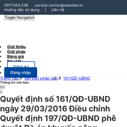
0971.654.238
service.center@caselaw.vn
Hướng dẫn sử dụng
|
Liên hệ
Toggle Navigation
Giới thiệu
Giải pháp
Bảng giá
Bài viết
Đăng ký
Đăng nhập
Trang chủ
Văn bản pháp luật
161/QĐ-UBND
Thông tin văn bản
86
0
Quyết định số 161/QĐ-UBND
ngày 29/03/2016 Điều chỉnh
Quyết định 197/QĐ-UBND phê