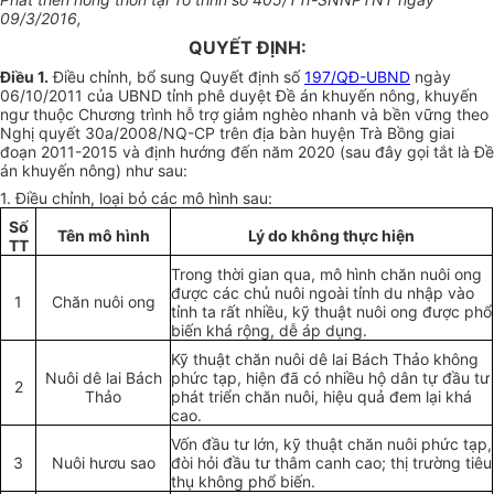
09/3/2016,
QUYẾT ĐỊNH:
Điều 1.
Điều chỉnh, bổ sung Quyết định số
197/QĐ-UBND
ngày
06/10/2011 của UBND tỉnh phê duyệt Đề án khuyến nông, khuyến
ngư thuộc Chương trình hỗ trợ giảm nghèo nhanh và bền vững theo
Nghị quyết 30a/2008/NQ-CP trên địa bàn huyện Trà Bồng giai
đoạn 2011-2015 và định hướng đến năm 2020 (sau đây gọi tắt là Đề
án khuyến nông) như sau:
1. Điều chỉnh, loại bỏ các mô hình sau:
S
ố
Tên mô h
ì
nh
Lý do không thực hiện
TT
Trong thời gian qua, mô hình chăn nuôi ong
được các chủ nuôi ngoài tỉnh du nhập vào
1
Chăn nuôi ong
tỉnh ta rất nhiều, kỹ thuật nuôi ong được phổ
bi
ế
n khá rộng, dễ áp dụng.
Kỹ thuật chăn nuôi dê lai Bách Thảo không
Nuôi dê lai Bách
phức tạp, hiện đã có nhiều hộ dân tự đầu tư
2
Thảo
phát triển chăn nuôi, hiệu quả đem lại khá
cao.
Vốn đầu tư lớn, kỹ thuật chăn nuôi phức tạp,
3
Nuôi hươu sao
đòi hỏi đ
ầ
u tư thâm canh cao; thị trường tiêu
thụ không phổ biến.