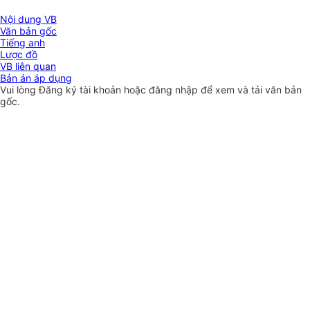
Nội dung VB
Văn bản gốc
Tiếng anh
Lược đồ
VB liên quan
Bản án áp dụng
Vui lòng
Đăng ký
tài khoản hoặc
đăng nhập
để xem và tải văn bản
gốc.