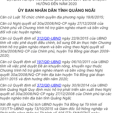
HƯỚNG ĐẾN NĂM 2020
ỦY BAN NHÂN DÂN TỈNH QUẢNG NGÃI
Căn cứ Luật Tổ chức chính quyền địa phương ngày 19/6/2015;
Căn cứ Nghị quyết số 30a/2008/NQ-CP ngày 27/12/2008 của
Chính phủ về Chương trình hỗ trợ giảm nghèo nhanh và bền vững
đối với các huyện nghèo;
Căn cứ Qu
y
ết định số
312/QĐ-UBND
ngày 22/9/2015 của UBND
tỉnh về việc phê duyệt điều chỉnh, bổ sung Đ
ề
án thực hiện Chương
trình hỗ trợ giảm nghèo nhanh và bền vững theo Nghị quyết số
30a/2008/NQ-CP của Chính phủ, huyện Trà Bồng giai đoạn 2009-
2020;
Căn cứ Quyết định số
197/QĐ-UBND
ngày 06/10/2011 của UBND
tỉnh về việc phê duyệt Đề án khuyến nông, khuyến ngư thuộc
Chương trình hỗ
tr
ợ giảm nghèo nhanh và bền vững theo Nghị
quyết 30a/2008/NQ-CP trên địa bàn huyện Trà Bồng giai đoạn
2011-2015 và định hướng đến năm 2020;
Căn cứ Quyết định số
372/QĐ-UBND
ngày 30/9/2014 của UBND
tỉnh Quảng Ngãi Quy định mức hỗ trợ phát triển sản xuất theo Nghị
quyết số 30a/2008/NQ-CP ngày 27/12/2008 của Chính phủ tại các
huyện nghèo trên địa bàn tỉnh Quảng Ngãi;
Xét đề nghị của Chủ tịch UBND huyện Trà Bồng tại Tờ trình số
131/TTr-UBND ngày 13/10/2015 và Giám đốc Sở Nông nghiệp và
Phát triển nông thôn tại Tờ trình số 405/TTr-SNNPTNT ngày