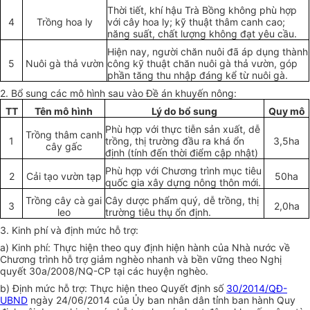
Thời tiết, khí hậu Trà Bồng không phù hợp
4
Trồng hoa ly
với cây hoa ly; kỹ thuật thâm canh cao;
năng suất, chất lượng không đạt yêu c
ầ
u.
Hiện nay, người chăn nuôi đã áp dụng thành
5
Nuôi gà thả vườn
công kỹ thuật chăn nuôi gà thả vườn, góp
phần tăng thu nhập đáng k
ể
từ nuôi gà.
2. Bổ sung các mô h
ì
nh sau vào Đề án khuyến nông:
TT
Tên mô hình
Lý do bổ sung
Quy mô
Phù hợp với thực tiễn sản xuất, dễ
Trồng thâm canh
1
trồng, thị trường đầu ra khá ổn
3,5ha
cây gấc
định (tính đến thời điểm cập nhật)
Phù hợp với Chương trình mục tiêu
2
Cải tạo vườn tạp
50ha
quốc gia xây dựng nông thôn mới.
Trồng cây cà gai
Cây dược phẩm quý, dễ trồng, thị
3
2,0ha
leo
trường tiêu thụ ổn định.
3. Kinh phí và định mức hỗ trợ:
a) Kinh phí: Thực hiện theo quy định hiện hành của Nhà nước về
Chương trình hỗ trợ giảm nghèo nhanh và bền vững theo Nghị
quyết 30a/2008/NQ-CP tại các huyện nghèo.
b) Định mức hỗ trợ: Thực hiện theo Quyết định số
30/2014/QĐ-
UBND
ngày 24/06/2014 của
Ủ
y ban nhân dân tỉnh ban hành Quy