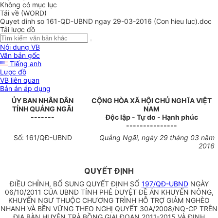
Không có mục lục
Tải về (WORD)
Quyet dinh so 161-QD-UBND ngay 29-03-2016 (Con hieu luc).doc
Tải lược đồ
Nội dung VB
Văn bản gốc
Tiếng anh
Lược đồ
VB liên quan
Bản án áp dụng
ỦY BAN NHÂN DÂN
CỘNG HÒA XÃ HỘI CHỦ NGHĨA VIỆT
TỈNH
QUẢNG NGÃI
NAM
-------
Độc lập - Tự do - Hạnh phúc
---------------
Số:
161
/QĐ-UBND
Quảng Ngãi
, ngày
29
tháng
03
năm
2016
QUYẾT ĐỊNH
ĐIỀU CHỈNH, BỔ SUNG QUYẾT ĐỊNH SỐ
197/QĐ-UBND
NGÀY
06/10/2011 CỦA UBND TỈNH PHÊ DUYỆT ĐỀ ÁN KHUYẾN NÔNG,
KHUYẾN NGƯ THUỘC CHƯƠNG TRÌNH HỖ TRỢ GIẢM NGHÈO
NHANH VÀ BỀN VỮNG THEO NGHỊ QUYẾT 30A/2008/NQ-CP TRÊN
ĐỊA BÀN HUYỆN TRÀ BỒNG GIAI ĐOẠN 2011-2015 VÀ ĐỊNH