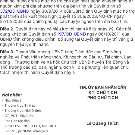
định nội dung chi và mức hỗ trợ cho các hoạt động khuyến nông t
ừ
nguồn kinh phí địa phương trên địa bàn tỉnh và Quyết định s
ố
372/QĐ-UBND
ngày 30/9/2014 của UBND tỉnh Quy định mức hỗ trợ
phát triển sản xuất theo Nghị quyết số 30a/2008/NQ-CP ngày
27/12/2008 của Chính phủ tại các huyện nghèo trên địa bàn tỉnh.
Điều 2.
Quyết định này có hiệu lực thi hành kể từ ngày ký. Các nội
dung khác tại Quyết đ
ịn
h số
197/QĐ-UBND
ngà
y
06/10/2011 c
ủ
a
UBND tỉnh không điều chỉnh, bổ sung tại Quyết định này thì vẫn giữ
nguyên hiệu lực thi hành.
Điều 3.
Chánh Văn phòng UBND t
ỉ
nh; Giám đốc các Sở: Nông
nghiệp và Phát triển nông thôn, Kế hoạch và Đầu tư, Tài chính, Lao
động - Thương binh và Xã hội; Chủ tịch UBND huyện Trà Bồng và
Thủ trưởng các sở, ban, ngành, đơn vị, địa phương liên quan chịu
trách nhiệm thi hành Quyết định này./.
TM. ỦY BAN NHÂN DÂN
KT. CHỦ TỊCH
Nơi nhận:
PHÓ CHỦ TỊCH
- Như Điều 3;
- Thường trực Tỉnh
ủy
;
- Thường trực HĐND t
ỉ
nh;
- CT, PCT
U
BND tỉnh;
- Ban Dân tộc tỉnh;
Lê Quang Thích
- VPUB: PVP (N
C
), KTTH, NN, CBTH;
- Lưu: VT, pĐNMN(LeSang47).